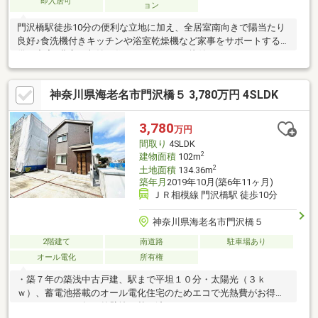
即入居可
ョン
門沢橋駅徒歩10分の便利な立地に加え、全居室南向きで陽当たり
良好♪食洗機付きキッチンや浴室乾燥機など家事をサポートする設
備も充実♪豊富な収納で住まいがすっきり片付きます♪
神奈川県海老名市門沢橋５ 3,780万円 4SLDK
3,780
万円
間取り
4SLDK
2
建物面積
102m
2
土地面積
134.36m
築年月
2019年10月(築6年11ヶ月)
ＪＲ相模線 門沢橋駅 徒歩10分
神奈川県海老名市門沢橋５
2階建て
南道路
駐車場あり
オール電化
所有権
・築７年の築浅中古戸建、駅まで平坦１０分・太陽光（３ｋ
ｗ）、蓄電池搭載のオール電化住宅のためエコで光熱費がお得で
す。・２０２５年に外壁塗り替え済み・キッチンはＩＨ、ウッド