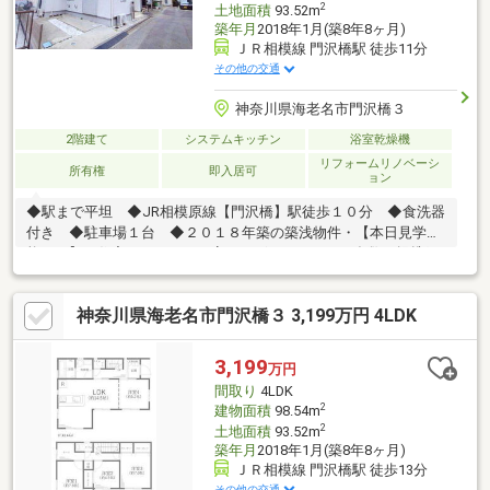
2
土地面積
93.52m
築年月
2018年1月(築8年8ヶ月)
ＪＲ相模線 門沢橋駅 徒歩11分
その他の交通
神奈川県海老名市門沢橋３
2階建て
システムキッチン
浴室乾燥機
リフォームリノベーシ
所有権
即入居可
ョン
◆駅まで平坦 ◆JR相模原線【門沢橋】駅徒歩１０分 ◆食洗器
付き ◆駐車場１台 ◆２０１８年築の築浅物件・【本日見学可
能！！】・住宅ローンにご不安はございませんか？多数の提携銀
行から、最適なご提案をさせていただきます！・弊社提携のauじ
ぶん銀行は＋ガン保険加入でご利用可能です。・お車でのご来店
神奈川県海老名市門沢橋３ 3,199万円 4LDK
もお気軽にお申し付けください！・将来のライフプランはすでに
作られておりますか？提携会社による無料ファイナンシャルプラ
ン面談を承っております。
3,199
万円
間取り
4LDK
2
建物面積
98.54m
2
土地面積
93.52m
築年月
2018年1月(築8年8ヶ月)
ＪＲ相模線 門沢橋駅 徒歩13分
その他の交通