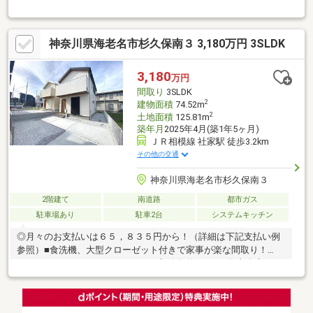
便利です♪♪小学校まで徒歩５分、子育て家族に嬉しいロケーショ
ンです♪♪
神奈川県海老名市杉久保南３ 3,180万円 3SLDK
3,180
万円
間取り
3SLDK
2
建物面積
74.52m
2
土地面積
125.81m
築年月
2025年4月(築1年5ヶ月)
ＪＲ相模線 社家駅 徒歩3.2km
その他の交通
神奈川県海老名市杉久保南３
2階建て
南道路
都市ガス
駐車場あり
駐車2台
システムキッチン
◎月々のお支払いは６５，８３５円から！（詳細は下記支払い例
参照）■食洗機、大型クローゼット付きで家事が楽な間取り！
■3LDK＋フリースペース■おトクな新築物件です！○海老名市では
満18歳年度末まで医療費の自己負担なし！（※保険診療分）完成
済み、即内覧可能です！是非ご見学ください！資料請求だけでも
お気軽にお問い合わせください！