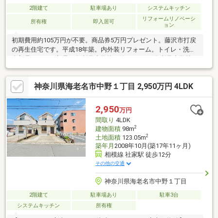
2階建て
駐車場あり
システムキッチン
リフォームリノベーシ
所有権
即入居可
ョン
初期費用約105万円が不要。商品券5万円プレゼント。藤沢市打戻
の再生住宅です。平成18年築。内外装リフォーム。トイレ・洗面
台新品 コンロ新品 御所見小学校（約400m）・御所見中学校
(約160m）学区
神奈川県海老名市中野１丁目 2,950万円 4LDK
2,950
万円
間取り
4LDK
2
建物面積
98m
2
土地面積
123.05m
築年月
2008年10月(築17年11ヶ月)
相模線 社家駅 徒歩12分
その他の交通
神奈川県海老名市中野１丁目
2階建て
駐車場あり
駐車3台
システムキッチン
所有権