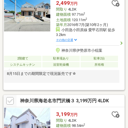
2,499
万円
間取り
4LDK
2
建物面積
97.71m
2
土地面積
120.11m
築年月
2016年7月(築10年2ヶ月)
小田急小田原線 愛甲石田駅 徒歩
3.2km
その他の交通
神奈川県伊勢原市小稲葉
2階建て
駐車場あり
駐車2台
システムキッチン
浴室乾燥機
所有権
8月15日までの期間限定で現況販売です☆
神奈川県海老名市門沢橋３ 3,199万円 4LDK
3,199
万円
間取り
4LDK
2
建物面積
98.54m