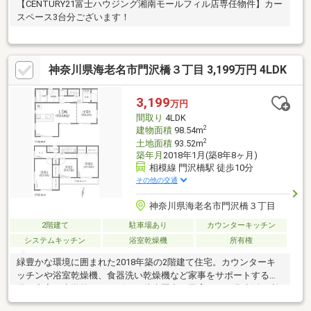
【CENTURY21富士ハウジング湘南モールフィル店専任物件】カー
スペース3台分ございます！
神奈川県海老名市門沢橋３丁目 3,199万円 4LDK
3,199
万円
間取り
4LDK
2
建物面積
98.54m
2
土地面積
93.52m
築年月
2018年1月(築8年8ヶ月)
相模線 門沢橋駅 徒歩10分
その他の交通
神奈川県海老名市門沢橋３丁目
2階建て
駐車場あり
カウンターキッチン
システムキッチン
浴室乾燥機
所有権
緑豊かな環境に囲まれた2018年築の2階建て住宅。カウンターキ
ッチンや浴室乾燥機、食器洗い乾燥機など家事をサポートする設
備が充実。小学校やコンビニも徒歩圏内で子育てと日常生活の利
便性を両立します。