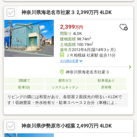
デッキもございます。
神奈川県海老名市社家３ 2,399万円 4LDK
2,399
万円
間取り
4LDK
2
建物面積
98.74m
2
土地面積
100.19m
築年月
2012年6月(築14年3ヶ月)
ＪＲ相模線 社家駅 徒歩11分
その他の交通
神奈川県海老名市社家３
2階建て
都市ガス
駐車場あり
駐車2台
システムキッチン
所有権
リビングの隣には和室があり、各部屋２面採光の明るい４LDKで
す！収納豊富・外水栓有り・駐車スペース２台分（車種によ
る）・太陽光発電で経済的・家事動線の良い間取りです。
神奈川県伊勢原市小稲葉 2,499万円 4LDK