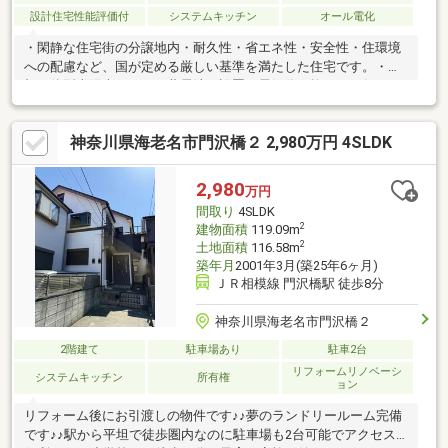
設計住宅性能評価付
システムキッチン
オール電化
・閑静な住宅街の分譲地内・耐久性・省エネ性・安全性・住環境
への配慮など、国が定める厳しい基準を満たした住宅です。・屋
根一体型太陽光パネルと蓄電池の設置で電気代を抑えてお住まい
いただけます。・高性能換気システムも設置で24時間すごしやす
いの住まい環境を維持できます。
神奈川県海老名市門沢橋２ 2,980万円 4SLDK
2,980
万円
間取り
4SLDK
2
建物面積
119.09m
2
土地面積
116.58m
築年月
2001年3月(築25年6ヶ月)
ＪＲ相模線 門沢橋駅 徒歩8分
神奈川県海老名市門沢橋２
2階建て
駐車場あり
駐車2台
リフォームリノベーシ
システムキッチン
所有権
ョン
リフォーム後にお引渡しの物件です♪♪夢のランドリールーム完備
です♪♪駅から平坦で徒歩圏内なのに駐車場も2台可能でアクセス