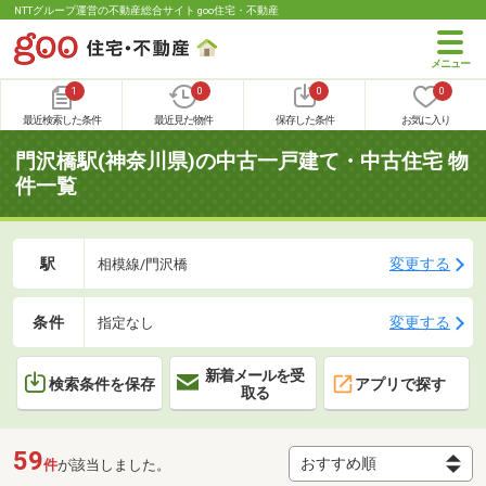
NTTグループ運営の不動産総合サイト goo住宅・不動産
1
0
0
0
最近検索した条件
最近見た物件
保存した条件
お気に入り
門沢橋駅(神奈川県)の中古一戸建て・中古住宅 物
件一覧
駅
変更する
相模線/門沢橋
条件
変更する
指定なし
新着メールを受
検索条件を保存
アプリで探す
取る
59
件
が該当しました。