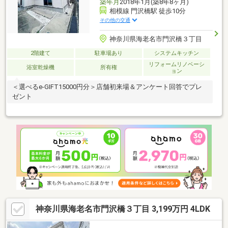
築年月
2018年1月(築8年8ヶ月)
相模線 門沢橋駅 徒歩10分
その他の交通
神奈川県海老名市門沢橋３丁目
2階建て
駐車場あり
システムキッチン
リフォームリノベーシ
浴室乾燥機
所有権
ョン
＜選べるe-GIFT15000円分＞店舗初来場＆アンケート回答でプレ
ゼント
神奈川県海老名市門沢橋３丁目 3,199万円 4LDK