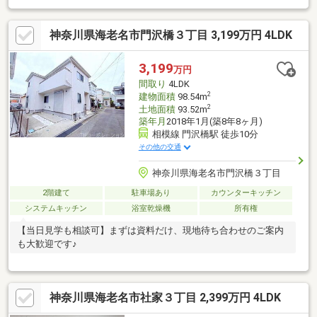
神奈川県海老名市門沢橋３丁目 3,199万円 4LDK
3,199
万円
間取り
4LDK
2
建物面積
98.54m
2
土地面積
93.52m
築年月
2018年1月(築8年8ヶ月)
相模線 門沢橋駅 徒歩10分
その他の交通
神奈川県海老名市門沢橋３丁目
2階建て
駐車場あり
カウンターキッチン
システムキッチン
浴室乾燥機
所有権
【当日見学も相談可】まずは資料だけ、現地待ち合わせのご案内
も大歓迎です♪
神奈川県海老名市社家３丁目 2,399万円 4LDK