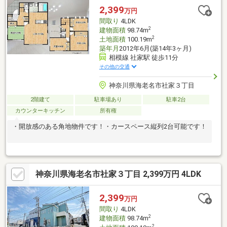
2,399
万円
間取り
4LDK
2
建物面積
98.74m
2
土地面積
100.19m
築年月
2012年6月(築14年3ヶ月)
相模線 社家駅 徒歩11分
その他の交通
神奈川県海老名市社家３丁目
2階建て
駐車場あり
駐車2台
カウンターキッチン
所有権
・開放感のある角地物件です！・カースペース縦列2台可能です！
神奈川県海老名市社家３丁目 2,399万円 4LDK
2,399
万円
間取り
4LDK
2
建物面積
98.74m
2