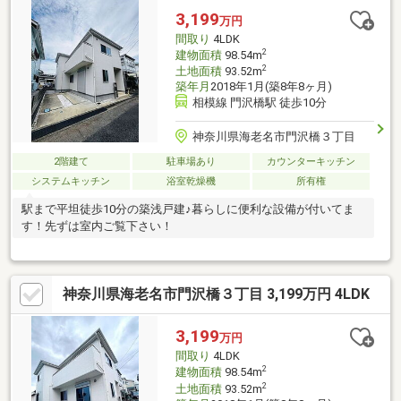
3,199
万円
間取り
4LDK
2
建物面積
98.54m
2
土地面積
93.52m
築年月
2018年1月(築8年8ヶ月)
相模線 門沢橋駅 徒歩10分
神奈川県海老名市門沢橋３丁目
2階建て
駐車場あり
カウンターキッチン
システムキッチン
浴室乾燥機
所有権
駅まで平坦徒歩10分の築浅戸建♪暮らしに便利な設備が付いてま
す！先ずは室内ご覧下さい！
神奈川県海老名市門沢橋３丁目 3,199万円 4LDK
3,199
万円
間取り
4LDK
2
建物面積
98.54m
2
土地面積
93.52m