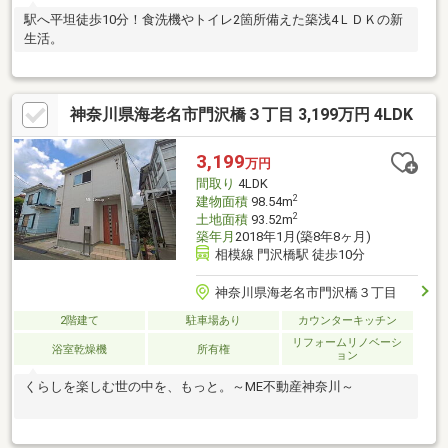
駅へ平坦徒歩10分！食洗機やトイレ2箇所備えた築浅4ＬＤＫの新
生活。
神奈川県海老名市門沢橋３丁目 3,199万円 4LDK
3,199
万円
間取り
4LDK
2
建物面積
98.54m
2
土地面積
93.52m
築年月
2018年1月(築8年8ヶ月)
相模線 門沢橋駅 徒歩10分
神奈川県海老名市門沢橋３丁目
2階建て
駐車場あり
カウンターキッチン
リフォームリノベーシ
浴室乾燥機
所有権
ョン
くらしを楽しむ世の中を、もっと。～ME不動産神奈川～