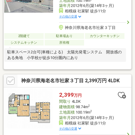
土地面積
100.19m
築年月
2012年6月(築14年3ヶ月)
相模線 社家駅 徒歩11分
その他の交通
神奈川県海老名市社家３丁目
2階建て
駐車場あり
カウンターキッチン
システムキッチン
所有権
駐車スペース2台可(車種による) 太陽光発電システム 開放感の
ある角地 小学校が徒歩10分圏内にあり
神奈川県海老名市社家３丁目 2,399万円 4LDK
2,399
万円
間取り
4LDK
2
建物面積
98.74m
2
土地面積
100.19m
築年月
2012年6月(築14年3ヶ月)
相模線 社家駅 徒歩11分
その他の交通