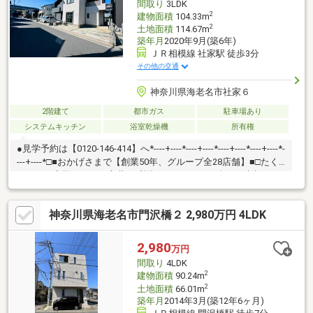
間取り
3LDK
ださい。
2
建物面積
104.33m
2
土地面積
114.67m
築年月
2020年9月(築6年)
ＪＲ相模線 社家駅 徒歩3分
その他の交通
神奈川県海老名市社家６
2階建て
都市ガス
駐車場あり
システムキッチン
浴室乾燥機
所有権
●見学予約は【0120-146-414】へ*----+----*----+----*----+----*----+----*-
---+----*□■おかげさまで【創業50年、グループ全28店舗】■□たく
さんのお客様からのお言葉に感謝してこれからも楽しく素敵なお
家探しをお約束します。お家探しを始めてみようと思われたらま
ずは、お気軽に東宝ハウス町田に相談してみませんか？何も決ま
神奈川県海老名市門沢橋２ 2,980万円 4LDK
っていなくて大丈夫！まずはお客様の夢をお聞かせください！
「行って良かったね」と思っていただけるように、スタッフ一同
【夢に人に住まいに本気です！】お客様のお問合せをお待ちして
2,980
万円
おります☆
間取り
4LDK
2
建物面積
90.24m
2
土地面積
66.01m
築年月
2014年3月(築12年6ヶ月)