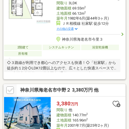
間取り
3LDK
2
建物面積
69.55m
2
土地面積
66.12m
築年月
1982年6月(築44年3ヶ月)
ＪＲ相模線 社家駅 徒歩12分
その他の交通
神奈川県海老名市今里３
2階建て
システムキッチン
浴室乾燥機
所有権
◇３路線が利用でき都心へのアクセスも快適！◇「社家駅」から
徒歩約１2分◇LDK12畳以上なので、広々とした快適スペースで
す!!◇社家小学校まで徒歩圏内♪通学もらくらく!!◇ＴＶ付のバス
ルームで贅沢な時間を過ごせます♪--------------------地元密着のKATO
不動産 町田駅前店太陽光発電やリフォーム、売却のご相談も無
神奈川県海老名市中野２ 3,380万円 他
料で承ります。◇小田急小田原線「町田」駅北口徒歩１分◇ご内
見希望・物件の詳細等はコチラまでTEL 0120-613-121
3,380
万円
間取り
他
2
建物面積
140.77m
2
土地面積
165.96m
築年月
2001年7月(築25年2ヶ月)