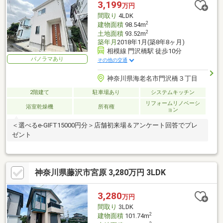
3,199
万円
間取り
4LDK
2
建物面積
98.54m
2
土地面積
93.52m
築年月
2018年1月(築8年8ヶ月)
相模線 門沢橋駅 徒歩10分
パノラマあり
その他の交通
神奈川県海老名市門沢橋３丁目
2階建て
駐車場あり
システムキッチン
リフォームリノベーシ
浴室乾燥機
所有権
ョン
＜選べるe-GIFT15000円分＞店舗初来場＆アンケート回答でプレ
ゼント
神奈川県藤沢市宮原 3,280万円 3LDK
3,280
万円
間取り
3LDK
2
建物面積
101.74m