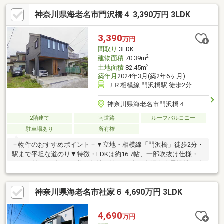
神奈川県海老名市門沢橋４ 3,390万円 3LDK
3,390
万円
間取り
3LDK
2
建物面積
70.39m
2
土地面積
82.45m
築年月
2024年3月(築2年6ヶ月)
ＪＲ相模線 門沢橋駅 徒歩2分
神奈川県海老名市門沢橋４
2階建て
南道路
ルーフバルコニー
駐車場あり
所有権
－物件のおすすめポイント－▼立地・相模線「門沢橋」徒歩2分・
駅まで平坦な道のり▼特徴・LDKは約16.7帖、一部吹抜け仕様・
ロフト付・ベビーカー等を収納可能なSC有・太陽光発電設備の引
継ぎ可・ビルトインガレージ有(車種による)▼設備・床下収納・
1616サイズの浴室※容積率は前面道路幅員により160%に制限※建
神奈川県海老名市社家６ 4,690万円 3LDK
築基準法上の道路に接道していないため原則として建物の建築・
増築・改築不可 建築審査会の同意を得て建築基準法43条2項2号
の許可を受けた場合は可■ ご希望の住まい探しをお手伝いします
4,690
万円
━━━━━・・・物件の詳細・ご相談はお気軽にお問い合わせく