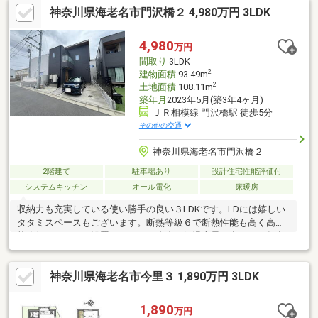
神奈川県海老名市門沢橋２ 4,980万円 3LDK
間もどちらも大切にできる間取りです。■カースペースに2台駐車
可能(車種による)。■リビングにペアサッシが設置されており、防
音、断熱性に優れています。◆周辺環境◆・クリエイトS・D新え
4,980
万円
びな中野店まで徒歩1分・セブンイレブン海老名中野店まで徒歩3
間取り
3LDK
分・神奈川西郵便局まで徒歩12分
2
建物面積
93.49m
2
土地面積
108.11m
築年月
2023年5月(築3年4ヶ月)
ＪＲ相模線 門沢橋駅 徒歩5分
その他の交通
神奈川県海老名市門沢橋２
2階建て
駐車場あり
設計住宅性能評価付
システムキッチン
オール電化
床暖房
収納力も充実している使い勝手の良い３LDKです。LDには嬉しい
タタミスペースもございます。断熱等級６で断熱性能も高く高性
能換気システムも設置されており昨今の気温上昇の中でも一年中
過ごしやすいお家です。また屋根一体型太陽光パネルと長寿命蓄
電池による「創エネ性能」を兼備。エネルギーの効率性を追求し
神奈川県海老名市今里３ 1,890万円 3LDK
たこの仕組みにより光熱費を抑えながら、夏は涼しく冬は暖かい
快適な暮らしを届けます。建売住宅には無い高品質の住宅を是非
一度ご体感ください。
1,890
万円