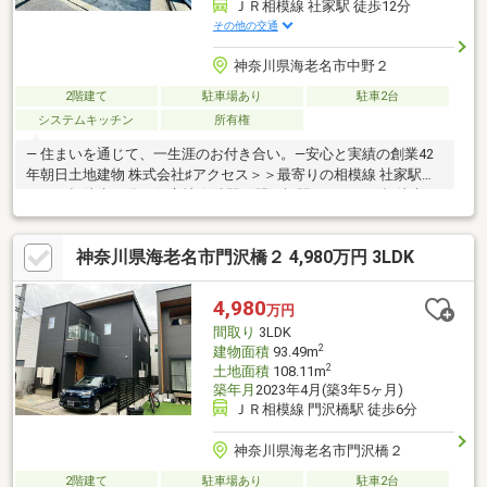
ＪＲ相模線 社家駅 徒歩12分
その他の交通
神奈川県海老名市中野２
2階建て
駐車場あり
駐車2台
システムキッチン
所有権
― 住まいを通じて、一生涯のお付き合い。―安心と実績の創業42
年朝日土地建物 株式会社♯アクセス＞＞最寄りの相模線 社家駅ま
で、平坦徒歩12分の好立地☆隣駅の門沢橋駅までは、平坦徒歩15
分でご利用いただけます♪♯2世帯住宅＞＞2LDK×3LDKの建物面積
約42坪の2世帯住宅になっております☆大型収納の蔵も2ヶ所あ
神奈川県海老名市門沢橋２ 4,980万円 3LDK
り、収納力もたっぷりです♪♯カースペース＞＞セカンドカーをお
持ちの方にはマスト条件の2台分のスペース☆来客にも対応で
き、あって困らない嬉しいスペースです♪
4,980
万円
間取り
3LDK
2
建物面積
93.49m
2
土地面積
108.11m
築年月
2023年4月(築3年5ヶ月)
ＪＲ相模線 門沢橋駅 徒歩6分
神奈川県海老名市門沢橋２
2階建て
駐車場あり
駐車2台