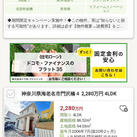
2階建て
駐車場あり
システムキッチン
リフォームリノベーシ
浴室乾燥機
所有権
ョン
◆期間限定キャンペーン実施中！◆この物件、実は“知らないと損
する可能性”があります。詳細は必ず【物件概要→諸費用】をご確
認ください。同じ物件でも総額が変わることがあります。他社様
と比較した際に「え、こんなに違うの？」というケースも多く、
見落とし注意です。当社はSUUMO掲載物件はもちろん、他社掲
載物件もご紹介可能。気になる物件があればURLをお送りくださ
い、同様の条件でご案内できるかすぐお調べします。LINE・オン
ライン相談OK／しつこい営業一切なし。まずはお気軽にご相談く
ださい。
神奈川県海老名市門沢橋４ 2,280万円 4LDK
2,280
万円
間取り
4LDK
2
建物面積
86.52m
2
土地面積
94.03m
築年月
2006年7月(築20年2ヶ月)
ＪＲ相模線 門沢橋駅 徒歩5分