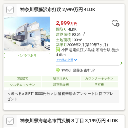
神奈川県藤沢市打戻 2,999万円 4LDK
2,999
万円
間取り
4LDK
2
建物面積
90.51m
2
土地面積
100m
築年月
2006年2月(築20年7ヶ月)
小田急電鉄江ノ島線 湘南台駅 徒歩
4.6km
パノラマあり
その他の交通
神奈川県藤沢市打戻
2階建て
駐車場あり
カウンターキッチン
システムキッチン
浴室乾燥機
所有権
＜選べるe-GIFT15000円分＞店舗初来場＆アンケート回答でプレ
ゼント
神奈川県海老名市門沢橋３丁目 3,199万円 4LDK