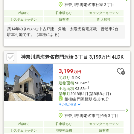
神奈川県海老名市社家３丁目
2階建て
駐車場あり
カウンターキッチン
システムキッチン
所有権
即入居可
築14年のきれいな中古戸建 角地 太陽光発電搭載 普通車2台
駐車可能です。（車種による）
神奈川県海老名市門沢橋３丁目 3,199万円 4LDK
3,199
万円
間取り
4LDK
2
建物面積
98.54m
2
土地面積
93.52m
築年月
2018年1月(築8年8ヶ月)
相模線 門沢橋駅 徒歩10分
その他の交通
神奈川県海老名市門沢橋３丁目
2階建て
駐車場あり
カウンターキッチン
システムキッチン
浴室乾燥機
所有権