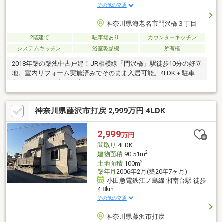
その他の交通
神奈川県海老名市門沢橋３丁目
2階建て
駐車場あり
カウンターキッチン
システムキッチン
浴室乾燥機
所有権
2018年築の築浅中古戸建！JR相模線「門沢橋」駅徒歩10分の好立
地。室内リフォーム実施済みでそのまま入居可能。4LDK＋駐車1
台のファミリー向け住宅です。
神奈川県藤沢市打戻 2,999万円 4LDK
2,999
万円
間取り
4LDK
2
建物面積
90.51m
2
土地面積
100m
築年月
2006年2月(築20年7ヶ月)
小田急電鉄江ノ島線 湘南台駅 徒歩
4.8km
その他の交通
神奈川県藤沢市打戻