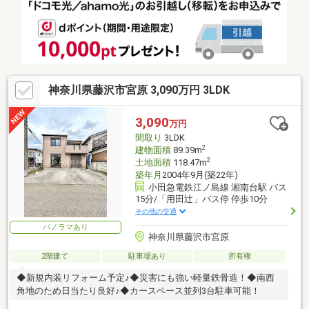
神奈川県藤沢市宮原 3,090万円 3LDK
3,090
万円
間取り
3LDK
2
建物面積
89.39m
2
土地面積
118.47m
築年月
2004年9月(築22年)
小田急電鉄江ノ島線 湘南台駅 バス
15分/「用田辻」バス停 停歩10分
その他の交通
パノラマあり
神奈川県藤沢市宮原
2階建て
駐車場あり
所有権
◆新規内装リフォーム予定♪◆災害にも強い軽量鉄骨造！◆南西
角地のため日当たり良好♪◆カースペース並列3台駐車可能！