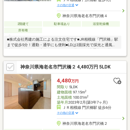
その他の交通
神奈川県海老名市門沢橋４
2階建て
駐車場あり
浴室乾燥機
所有権
■株式会社秀建の施工による注文住宅です■JR相模線「門沢橋」駅
まで徒歩5分！通勤・通学にも便利■LDは2面採光で採光と通風が
確保されています■南向きバルコニーが備わり、洗濯物も気持ち
よく乾きそうです■各洋室＋和室に収納スペースが備わっていま
す■WICは約2帖の広さがあり、整理整頓がしやすいです■浴室は浴
神奈川県海老名市門沢橋２ 4,480万円 5LDK
室乾燥暖房・追い焚き機能付き■TVモニター付きインターホンが
設置され、防犯面にも配慮■敷地内に駐車スペース有(車種によ
る)◆周辺環境◆・セブンイレブン海老名門沢橋店まで徒歩2分・
4,480
万円
海老名市立門沢橋小学校まで徒歩8分・クリエイトS・D新えびな
間取り
5LDK
中野店まで徒歩14分
2
建物面積
97.15m
2
土地面積
100.01m
築年月
2023年2月(築3年7ヶ月)
ＪＲ相模線 門沢橋駅 徒歩6分
その他の交通
神奈川県海老名市門沢橋２