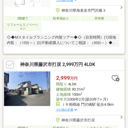
神奈川県海老名市門沢橋３
2階建て
駐車場あり
所有権
リフォームリノベーシ
ョン
◇◆Mスタイルプランニング内覧ツアー◆◇（目安時間）(1)現地
内覧：（15分～）(2)不動産購入についてご相談：（30分～）◆内
容：住宅ローン、ご希望条件のヒアリング◆ご希望条件に合った
物件情報の閲覧サポート～【お客様のマイホームってどんなイメ
ージ？】～◆広いリビングで楽しい食事！◆毎月支払う費用はど
神奈川県藤沢市打戻 2,999万円 4LDK
のくらいになるの。◆不動産の購入は不安があって色々心配。不
動産購入は夢もあるけど、悩みや不安もありますね。少しでもお
客様に寄り添える、頼って良かったと思えるそんな営業でいいご
2,999
万円
提案ができたらと思っています。是非、お気軽にお立ち寄りくだ
間取り
4LDK
さい。
2
建物面積
90.51m
2
土地面積
100m
築年月
2006年2月(築20年7ヶ月)
ＪＲ相模線 門沢橋駅 徒歩4.0km
その他の交通
神奈川県藤沢市打戻