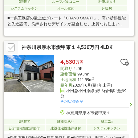
2階建て
ルーフバルコニー
駐車場あり
システムキッチン
オール電化
床暖房
■一条工務店の最上位グレード「GRAND SMART」。高い断熱性能
と先進設備、洗練されたデザインが融合した、上質なお住まいで
す。■築2年のため、所定の手続きにより短期・長期の住宅設備保
証もそのまま引き継げて安心。（引継ぎにあたり費用が掛かる場
合がございます。）■全館空調「さらぽか」により、家全体をじ
神奈川県厚木市愛甲東１ 4,530万円 4LDK
んわりと冷暖し、湿度も自動調整されるため、年中快適な温湿度
を保ちます。カビやダニの発生を抑え、花粉・PM2.5もブロッ
ク。熱中症のリスク軽減にもつながり、ご家族の健康を守る理想
4,530
万円
の住環境を実現します。■太陽光パネルと蓄電池を搭載したオー
間取り
4LDK
ル電化仕様で、環境にも家計にも優しい省エネ住宅です
2
建物面積
99.3m
2
土地面積
111.99m
築年月
2026年6月(築1年未満)
小田急小田原線 愛甲石田駅 徒歩9
分
その他の交通
神奈川県厚木市愛甲東１
2階建て
駐車場あり
駐車2台
設計住宅性能評価付
建設住宅性能評価付
システムキッチン
■愛甲石田駅徒歩9分■長期優良住宅■耐震等級3＋制震ダンパー■角