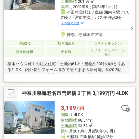
2
土地面積
201.93m
築年月
2002年8月(築24年1ヶ月)
小田急電鉄江ノ島線 湘南台駅 バス
21分/「宮原中央」バス停 停歩3分
その他の交通
神奈川県藤沢市宮原
2階建て
駐車場あり
システムキッチン
リフォームリノベーシ
浴室乾燥機
所有権
ョン
積水ハウス施工の注文住宅！土地約61坪・建物約30坪のゆとりあ
る3LDK。内外装リフォーム済みでそのまま入居可能。約20.2帖の
LDKやWIC付きなど、快適性と収納力を兼ね備えた一邸です♪
神奈川県海老名市門沢橋３丁目 3,199万円 4LDK
3,199
万円
間取り
4LDK
2
建物面積
98.54m
2
土地面積
93.52m
築年月
2018年1月(築8年8ヶ月)
相模線 門沢橋駅 徒歩12分