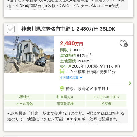
地・4LDK■駐車2台可■吹抜・2WIC・インナーバルコニー■食洗
機・浴室乾燥機標準装備
神奈川県海老名市中野１ 2,480万円 3SLDK
2,480
万円
間取り
3SLDK
2
建物面積
84.25m
2
土地面積
89.63m
築年月
2006年10月(築19年11ヶ月)
ＪＲ相模線 社家駅 徒歩12分
その他の交通
神奈川県海老名市中野１
2階建て
駐車場あり
システムキッチン
オール電化
浴室乾燥機
所有権
■JR相模線「社家」駅まで徒歩12分の立地。■駅まではほぼ平坦な
道のりで、快適にアクセス可能！■エネルギー効率に配慮され
た、家計にもやさしい住まい。■全居室2面採光以上！明るく開放
的な空間が広がります。■全居室収納＋納戸が備えられ、すっき
りと整った暮らしが実現可能です。■ご家族との時間も個人の時