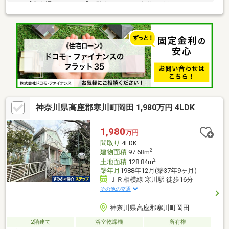
コン【富士通 ノクリア】■駐車スペース2台分を確保したゆとり
の敷地■LDK18帖超の開放的なリビングは家族の憩いの空間■対面
式キッチンには食器洗乾燥機・浄水器を装備■ウォークインクロ
ーゼットなど全居室収納付き■浴室乾燥機付きの1坪タイプの浴室
■駅まで平坦なアプローチで通勤・通学も快適■小学校まで徒歩10
分圏内の子育てしやすい住環境
神奈川県高座郡寒川町岡田 1,980万円 4LDK
1,980
万円
間取り
4LDK
2
建物面積
97.68m
2
土地面積
128.84m
築年月
1988年12月(築37年9ヶ月)
ＪＲ相模線 寒川駅 徒歩16分
その他の交通
神奈川県高座郡寒川町岡田
2階建て
浴室乾燥機
所有権