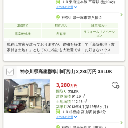
ＪＲ東海道本線 平塚駅 徒歩34分
その他の交通
神奈川県平塚市東八幡２
2階建て
都市ガス
駐車場あり
リフォームリノベーシ
浴室乾燥機
所有権
ョン
現在は古家が建っておりますが、建物を解体して「新築用地（古
家付き土地）」としてのご検討も大歓迎です！お好きなハウスメ
ーカーや工務店で理想のマイホームを建築可能。立派な屋根付き
の駐車スペースや、果樹の植わったお庭など「そのまま活かせる
外構設備」があるため、外構費用を抑えた家づくりが期待できま
神奈川県高座郡寒川町宮山 3,280万円 3SLDK
す。陽光あふれるこの場所で、新しい生活の基盤を築きません
か？
3,280
万円
間取り
3SLDK
2
建物面積
91.29m
2
土地面積
112.13m
築年月
2013年4月(築13年5ヶ月)
ＪＲ相模線 宮山駅 徒歩3分
その他の交通
神奈川県高座郡寒川町宮山