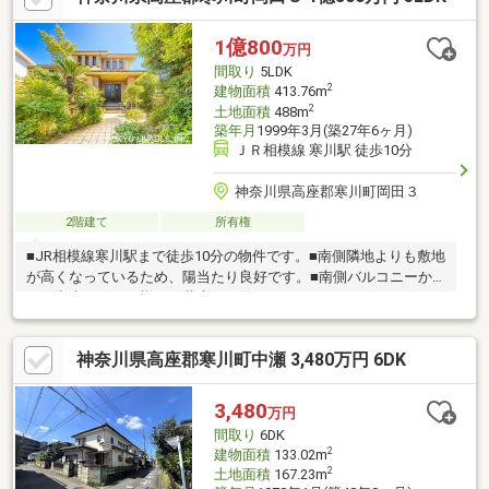
1億800
万円
間取り
5LDK
2
建物面積
413.76m
2
土地面積
488m
築年月
1999年3月(築27年6ヶ月)
ＪＲ相模線 寒川駅 徒歩10分
神奈川県高座郡寒川町岡田３
2階建て
所有権
■JR相模線寒川駅まで徒歩10分の物件です。■南側隣地よりも敷地
が高くなっているため、陽当たり良好です。■南側バルコニーか
らは湘南エリアの様々な花火をご覧いただくことができます。
（但し、天候による）■大切な愛車を雨風から防げる地下車庫が
あります。■ホームエレベーターがあるため、階段を気にせずご
神奈川県高座郡寒川町中瀬 3,480万円 6DK
生活頂けます。■平成11年3月築三井木材工業株式会社施工の旧分
譲住宅です。■1階のLDKは約24.0畳あります。■各居室6畳以上確
保。■階段下収納や1階部分に納戸も有り収納豊富です。■1階と2
3,480
万円
階にトイレがあります。■宅地と前面道路は高低差のないフラッ
間取り
6DK
トな地形です。
2
建物面積
133.02m
2
土地面積
167.23m