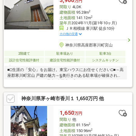
3,900
万円
トストーブ、乾太くん、エアコン、ハニカムブラインド、上手工
間取り
4LDK
作所の室内物干しも備え、初期費用も抑えやすいです。
2
建物面積
95.28m
2
土地面積
141.12m
築年月
2024年11月(築1年10ヶ月)
ＪＲ相模線 寒川駅 徒歩10分
その他の交通
神奈川県高座郡寒川町宮山
2階建て
駐車場あり
駐車3台
設計住宅性能評価付
建設住宅性能評価付
システムキッチン
■□生涯の「安心」をお届け。東宝ハウスにお任せください□■～高
座郡寒川町宮山 戸建の魅力～§奥行きのある駐車場が確保されて
おり、車種によっては最大3台駐車可◎§ゆとりあるLDKはリビン
グ階段が採用されており、自然と家族の顔を合わせられる間取
り。§収納スペースが豊富に備わっており、お部屋がすっきり片
神奈川県茅ヶ崎市香川１ 1,650万円 他
付きます。§南側バルコニーや庭があり、室内まで明るい陽射し
が届けられます♪§JR相模線「寒川」駅まで徒歩10分。便利な周辺
環境が整ってます。・セブンイレブン寒川一之宮3丁目店：徒歩3
1,650
万円
分・寒川町立寒川小学校：徒歩10分・寒川神社 三の鳥居：徒歩11
間取り
他
分
2
建物面積
81.15m
2
土地面積
150.96m
築年月
1979年11月(築46年10ヶ月)