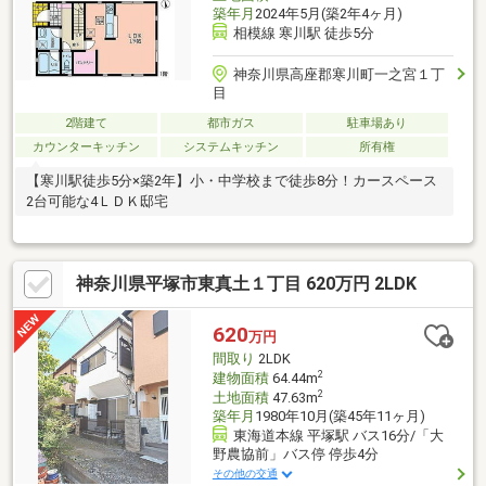
築年月
2024年5月(築2年4ヶ月)
相模線 寒川駅 徒歩5分
神奈川県高座郡寒川町一之宮１丁
目
2階建て
都市ガス
駐車場あり
カウンターキッチン
システムキッチン
所有権
【寒川駅徒歩5分×築2年】小・中学校まで徒歩8分！カースペース
2台可能な4ＬＤＫ邸宅
神奈川県平塚市東真土１丁目 620万円 2LDK
620
万円
間取り
2LDK
2
建物面積
64.44m
2
土地面積
47.63m
築年月
1980年10月(築45年11ヶ月)
東海道本線 平塚駅 バス16分/「大
野農協前」バス停 停歩4分
その他の交通