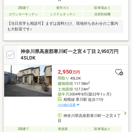
2階建て
都市ガス
駐車場あり
カウンターキッチン
システムキッチン
浴室乾燥機
【当日見学も相談可】まずは資料だけ、現地待ち合わせのご案内
も大歓迎です♪
神奈川県高座郡寒川町一之宮４丁目 2,950万円
4SLDK
2,950
万円
間取り
4SLDK
2
建物面積
117.58m
2
土地面積
127.24m
築年月
2004年8月(築22年1ヶ月)
相模線 寒川駅 徒歩17分
その他の交通
神奈川県高座郡寒川町一之宮４丁
目
2階建て
南道路
駐車場あり