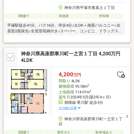
神奈川県平塚市東真土１丁目
2階建て
南道路
所有権
平塚駅徒歩41分。バス16分、停歩4分♪2LDK＋南面バルコニー♪全
居室2面採光♪全居室収納付き♪スーパー、コンビニ、ドラッグス
トア至近♪小学校、中学校、公園に程近い♪
神奈川県高座郡寒川町一之宮１丁目 4,200万円
4LDK
4,200
万円
間取り
4LDK
2
建物面積
95.58m
2
土地面積
114.01m
築年月
2024年5月(築2年4ヶ月)
相模線 寒川駅 徒歩5分
その他の交通
神奈川県高座郡寒川町一之宮１丁
目
2階建て
都市ガス
駐車場あり