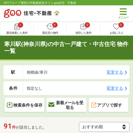
NTTグループ運営の不動産総合サイト goo住宅・不動産
1
0
0
0
最近検索した条件
最近見た物件
保存した条件
お気に入り
寒川駅(神奈川県)の中古一戸建て・中古住宅 物件
一覧
駅
変更する
相模線/寒川
条件
変更する
指定なし
新着メールを受
検索条件を保存
アプリで探す
取る
91
件
が該当しました。