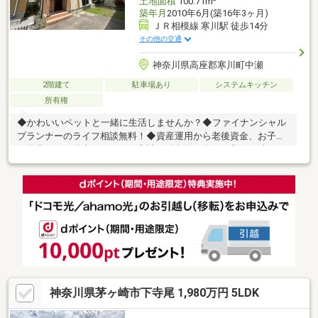
土地面積
100.71m
築年月
2010年6月(築16年3ヶ月)
ＪＲ相模線 寒川駅 徒歩14分
その他の交通
神奈川県高座郡寒川町中瀬
2階建て
駐車場あり
システムキッチン
所有権
◆かわいいペットと一緒に生活しませんか？◆ファイナンシャル
プランナーのライフ相談無料！◆資産運用から老後資金、お子様
の学費など不動産だけでなく家計の総合的お金の不安を解消しま
す！■弊社スタッフは全員、注文住宅をメインとした工務店出身
なので、 建物の仕様から土地の利用価値など多岐に渡りご説明
させて頂きます。
神奈川県茅ヶ崎市下寺尾 1,980万円 5LDK