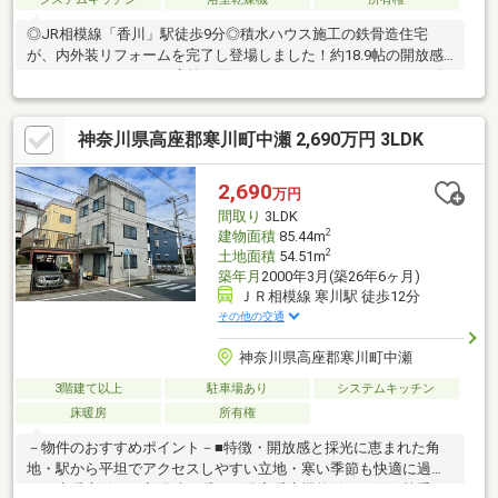
◎JR相模線「香川」駅徒歩9分◎積水ハウス施工の鉄骨造住宅
が、内外装リフォームを完了し登場しました！約18.9帖の開放感
あふれる2F LDKは、ご家族の団らんにぴったり。キッチンには食
洗機や浄水器、浴室には乾燥機を備え、毎日の家事を快適にサポ
ートします。全居室洋室の4LDK+WICで収納も豊富。将来のライ
神奈川県高座郡寒川町中瀬 2,690万円 3LDK
フスタイルに合わせて5LDKへの変更も可能です。駐車場2台分
（車種による）を確保し、周辺には小学校（約500m）やスーパー
（約700m）、公園（約250m）が揃う快適な住環境。既存住宅瑕
2,690
万円
疵保険5年保証付きで安心です。
間取り
3LDK
2
建物面積
85.44m
2
土地面積
54.51m
築年月
2000年3月(築26年6ヶ月)
ＪＲ相模線 寒川駅 徒歩12分
その他の交通
神奈川県高座郡寒川町中瀬
3階建て以上
駐車場あり
システムキッチン
床暖房
所有権
－物件のおすすめポイント－■特徴・開放感と採光に恵まれた角
地・駅から平坦でアクセスしやすい立地・寒い季節も快適に過ご
せる床暖房付き・入浴時も暖かい浴室暖房機能付き・使い勝手の