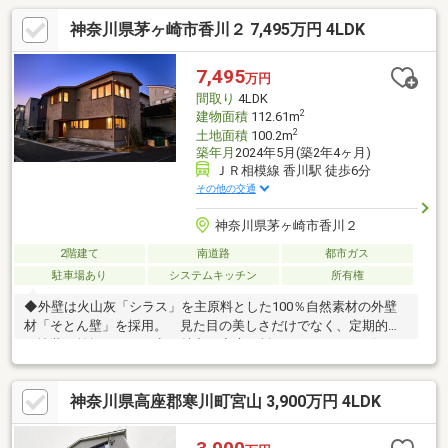
神奈川県茅ヶ崎市香川２ 7,495万円 4LDK
7,495
万円
間取り
4LDK
2
建物面積
112.61m
2
土地面積
100.2m
築年月
2024年5月(築2年4ヶ月)
ＪＲ相模線 香川駅 徒歩6分
その他の交通
神奈川県茅ヶ崎市香川２
2階建て
南道路
都市ガス
駐車場あり
システムキッチン
所有権
◆外壁は火山灰「シラス」を主原料とした100％自然素材の外壁
材「そとん壁」を採用。 見た目の美しさだけでなく、定期的な
再塗装を前提としない点も魅力。◆床は杉のうづくり、リビング
と寝室の勾配天井には杉板張り、珪藻土、天井の一部は和紙を採
用。◆断熱は次世代の基準を先取りした「HEAT20 G２グレード」
神奈川県高座郡寒川町宮山 3,900万円 4LDK
をクリア。◆造作キッチン、創作洗面、信楽焼の洗面ボウルなど
既製品では味わえない備えも魅力。◆檜の香りに包まれるハーフ
ユニットバスで、自宅にいながら旅館のような寛ぎを。◆ペレッ