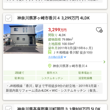
燥機、浴室に窓、浴室暖房付でバスタイムを快適に過ごせます。
■駐車２台可で快適なカーライフ。■ＴＶモニタ付インターホン、
ダブルロックドアです。■香川駅から徒歩9分で通勤通学にはとて
神奈川県茅ヶ崎市香川４ 3,299万円 4LDK
も便利です。■LDK15畳以上。■即入居可。住宅ローン相談会も同
時開催中無理のない住宅ローンの試算やご購入の際にかかる諸費
用の概算も行っております。しっかりとした資金計画のアドバイ
3,299
万円
スをさせて頂きますので、お気軽にご相談ください。
間取り
4LDK
2
建物面積
79.88m
2
土地面積
100.55m
築年月
2011年3月(築15年6ヶ月)
ＪＲ相模線 香川駅 徒歩10分
その他の交通
神奈川県茅ヶ崎市香川４
2階建て
都市ガス
駐車場あり
駐車2台
システムキッチン
浴室乾燥機
・JR相模線「香川」駅まで平坦徒歩9分の好立地・2011年3月築・
新規内装リフォーム済み4LDK＋WIC・システムキッチン（食洗
機・浄水器付）新規交換・浴室・洗面化粧台・トイレなど水回り
をリフォーム・全室クロス貼替・フローリング施工・ハウスクリ
ーニング実施・カースペース2台分確保（車種による）・新湘南バ
神奈川県高座郡寒川町岡田３ 1億800万円 5LDK
イパス「茅ヶ崎中央IC」まで車約2分で車移動も便利