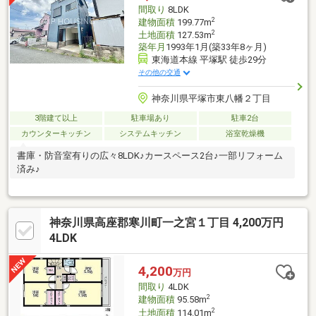
感じながら元気いっぱい遊べるスペースになり安心です◇◆近隣
間取り
8LDK
には月極駐車場がありますので、駐車場のご相談も承ります♪
2
建物面積
199.77m
2
土地面積
127.53m
築年月
1993年1月(築33年8ヶ月)
東海道本線 平塚駅 徒歩29分
その他の交通
神奈川県平塚市東八幡２丁目
3階建て以上
駐車場あり
駐車2台
カウンターキッチン
システムキッチン
浴室乾燥機
書庫・防音室有りの広々8LDK♪カースペース2台♪一部リフォーム
済み♪
神奈川県高座郡寒川町一之宮１丁目 4,200万円
4LDK
4,200
万円
間取り
4LDK
2
建物面積
95.58m
2
土地面積
114.01m