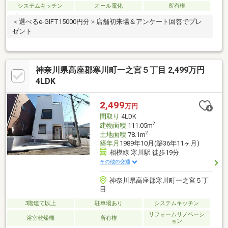
システムキッチン
オール電化
所有権
＜選べるe-GIFT15000円分＞店舗初来場＆アンケート回答でプレ
ゼント
神奈川県高座郡寒川町一之宮５丁目 2,499万円
4LDK
2,499
万円
間取り
4LDK
2
建物面積
111.05m
2
土地面積
78.1m
築年月
1989年10月(築36年11ヶ月)
相模線 寒川駅 徒歩19分
その他の交通
神奈川県高座郡寒川町一之宮５丁
目
3階建て以上
駐車場あり
システムキッチン
リフォームリノベーシ
浴室乾燥機
所有権
ョン