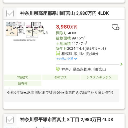
神奈川県高座郡寒川町宮山 3,980万円 4LDK
3,980
万円
間取り
4LDK
2
建物面積
99.16m
2
土地面積
117.47m
築年月
2024年4月(築2年5ヶ月)
相模線 寒川駅 徒歩6分
その他の交通
神奈川県高座郡寒川町宮山
2階建て
都市ガス
システムキッチン
所有権
令和6年築■JR寒川駅まで徒歩6分■南東向きの陽当たり良い住宅
神奈川県平塚市西真土３丁目 2,980万円 4LDK