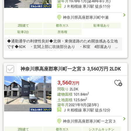
築年月
1978年1月(築48年8ヶ月)
ＪＲ相模線 寒川駅 徒歩11分
神奈川県高座郡寒川町中瀬
2階建て
都市ガス
駐車場あり
駐車2台
所有権
◆通勤通学の利便性良好◆北側・東側道路のため開放感ある立地
です◆6DK ・玄関上部に吹抜部分あり ・和室 4部屋あり ・
1階、2階にトイレあり◆駐車2台可（車種による）～LIFE
INFORMATION～セブンイレブン寒川一之宮9丁目店・・・約340
ｍ（徒歩5分）マックスバリュエクスプレス寒川中瀬店・・・約
神奈川県高座郡寒川町一之宮３ 3,560万円 2LDK
520ｍ（徒歩7分）ウエルシア寒川大曲店・・・約380ｍ（徒歩5
分）木島医院・・・約720ｍ（徒歩9分）筒井集会所公園・・・約
110ｍ（徒歩2分）南小学校・・・約450ｍ（徒歩6分）寒川東中学
3,560
万円
校・・・約820ｍ（徒歩11分）
間取り
2LDK
2
建物面積
101.84m
2
土地面積
125.6m
築年月
2021年9月(築5年)
ＪＲ相模線 寒川駅 徒歩12分
神奈川県高座郡寒川町一之宮３
2階建て
都市ガス
システムキッチン