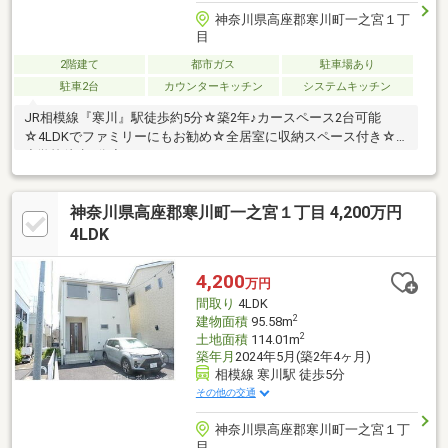
神奈川県高座郡寒川町一之宮１丁
目
2階建て
都市ガス
駐車場あり
駐車2台
カウンターキッチン
システムキッチン
JR相模線『寒川』駅徒歩約5分☆築2年♪カースペース2台可能
☆4LDKでファミリーにもお勧め☆全居室に収納スペース付き☆
小学校徒歩8分◇
神奈川県高座郡寒川町一之宮１丁目 4,200万円
4LDK
4,200
万円
間取り
4LDK
2
建物面積
95.58m
2
土地面積
114.01m
築年月
2024年5月(築2年4ヶ月)
相模線 寒川駅 徒歩5分
その他の交通
神奈川県高座郡寒川町一之宮１丁
目