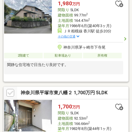
1,980
万円
間取り
5LDK
2
建物面積
99.77m
2
土地面積
164.47m
築年月
1986年6月(築40年3ヶ月)
ＪＲ相模線 香川駅 徒歩20分
その他の交通
神奈川県茅ヶ崎市下寺尾
2階建て
駐車場あり
所有権
閑静な住宅地で日当たり良好です。
神奈川県平塚市東八幡２ 1,700万円 5LDK
1,700
万円
間取り
5LDK
2
建物面積
92.53m
2
土地面積
166.66m
築年月
1982年8月(築44年1ヶ月)