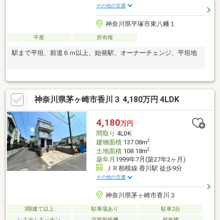
その他の交通
神奈川県平塚市東八幡１
平屋
所有権
駅まで平坦、前道６ｍ以上、始発駅、オーナーチェンジ、平坦地
神奈川県茅ヶ崎市香川３ 4,180万円 4LDK
4,180
万円
間取り
4LDK
2
建物面積
137.08m
2
土地面積
108.18m
築年月
1999年7月(築27年2ヶ月)
ＪＲ相模線 香川駅 徒歩9分
その他の交通
神奈川県茅ヶ崎市香川３
3階建て以上
駐車場あり
駐車2台
システムキッチン
浴室乾燥機
所有権