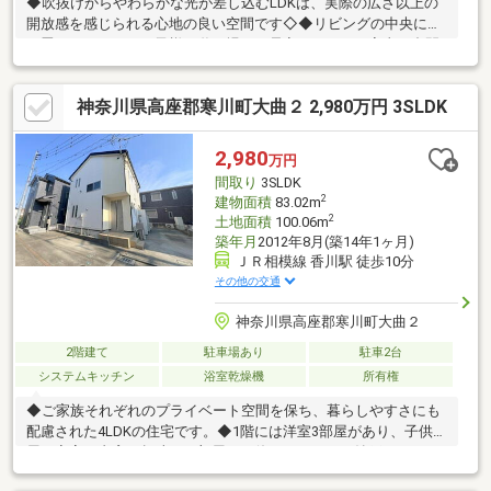
◆吹抜けからやわらかな光が差し込むLDKは、実際の広さ以上の
開放感を感じられる心地の良い空間です◇◆リビングの中央にあ
る畳スペースは、お子様の遊び場やお昼寝スペース、家事の合間
のくつろぎの場として幅広くお使いいただけます。◆固定階段で
上がることのできるロフトは、重い荷物を運び入れることがで
神奈川県高座郡寒川町大曲２ 2,980万円 3SLDK
き、収納はもちろんの事趣味のスペースとしても活用でき、住ま
いにゆとりをプラスします♪◆1階には畳敷き空間を取り入れた主
寝室と、季節用品やアウトドア用品などの収納にも便利な畳敷き
2,980
万円
納戸を備え、更に2部屋共に畳敷きの下に収納可能な仕様を加え、
間取り
3SLDK
豊富な収納で住空間をスッキリ保つことができます◇◆
2
建物面積
83.02m
2
土地面積
100.06m
築年月
2012年8月(築14年1ヶ月)
ＪＲ相模線 香川駅 徒歩10分
その他の交通
神奈川県高座郡寒川町大曲２
2階建て
駐車場あり
駐車2台
システムキッチン
浴室乾燥機
所有権
◆ご家族それぞれのプライベート空間を保ち、暮らしやすさにも
配慮された4LDKの住宅です。◆1階には洋室3部屋があり、子供部
屋や寝室、書斎や趣味のお部屋にお使いいただける納戸があり、
ご家族のライフスタイルに合わせた用途でご利用でき、各居室に