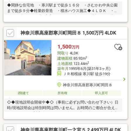
◆閑静な住宅地 ・寒川駅まで徒歩１６分 ・さむかわ中央公園
まで徒歩９分◆軽量鉄骨造 ・積水ハウス施工◆４ＬＤＫ ・リ
ビングダイニング隣に和室あり ・リビングイン階段 ・１階、
２階にトイレあり ・全居室収納付◆南側バルコニー
神奈川県高座郡寒川町岡田８ 1,500万円 4LDK
1,500
万円
間取り
4LDK
2
建物面積
85.92m
2
土地面積
123.44m
築年月
1995年6月(築31年3ヶ月)
ＪＲ相模線 寒川駅 徒歩19分
神奈川県高座郡寒川町岡田８
2階建て
所有権
即入居可
◇◆現地説明会開催中◆◇（事前に必ずお問い合わせ下さい）日
時/現地説明会は特別時間は問いません。お時間のご都合が合え
ば、いつでもご対応致します。お気軽にお申し付け下さい。◇貴
重なお時間の中で、ご希望の情報をご案内します◇ お客様のご都
合に合わせて、 短時間のご案内も可♪じっくりと沢山の物件情報
神奈川県高座郡寒川町一之宮５ 2,499万円 4LDK
のご案内も可♪ ご都合に合わせたご紹介をします♪ ～おおよその所