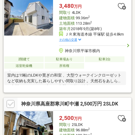
帖）付、お仕事部屋や趣味部屋としても重宝します。静と動が折
3,480
万円
り合う、聖域とも言えるこの寒川。そこに佇む不動産には恩恵が
間取り
4LDK
あるかもしれません。津田商会より
2
建物面積
99.36m
2
土地面積
113.28m
築年月
2018年9月(築8年)
ＪＲ東海道本線 平塚駅 徒歩4.8km
その他の交通
神奈川県平塚市横内
2階建て
駐車場あり
駐車2台
浴室乾燥機
所有権
室内は15帖のLDKや寛ぎの和室 、大型ウォークインクローゼット
など収納も充実した暮らしやすい間取り設計 。天然石をあしらっ
た玄関ポーチなど、細部まで上質な仕様が魅力です 。 カースペー
スは並列2台分を確保（車種による） 。小学校まで約800mと子育
て環境も良好です 。ぜひ実際の開放感と室内の美しさをご体感く
神奈川県高座郡寒川町中瀬 2,500万円 2SLDK
ださい。
2,500
万円
間取り
2SLDK
2
建物面積
96.88m
2