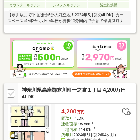
カウンターキッチン
システムキッチン
浴室乾燥機
【寒川駅まで平坦徒歩5分の好立地！2024年5月築の4LDK】カー
スペース並列2台可小中学校が徒歩10分圏内で子育て環境良好大
型キッチンパントリー
神奈川県高座郡寒川町一之宮１丁目 4,200万円
4LDK
4,200
万円
間取り
4LDK
2
建物面積
95.58m
2
土地面積
114.01m
築年月
2024年5月(築2年4ヶ月)