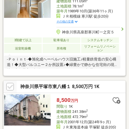
建物面積
111.05m
2
土地面積
78.1m
築年月
1989年10月(築36年11ヶ月)
ＪＲ相模線 寒川駅 徒歩20分
その他の交通
神奈川県高座郡寒川町一之宮５
3階建て以上
駐車場あり
システムキッチン
リフォームリノベーシ
浴室乾燥機
所有権
ョン
-Ｐｏｉｎｔ-◆旭化成ヘーベルハウス旧施工♪軽量鉄骨造の安心構
造！◆大型バルコニー２か所設置♪◆緑豊かで静かな住宅街の現
地！◆各居室に収納があり、散らかりがちなお部屋もすっきりお
片付け頂けます！◆３階建！フルリノベーション！当社にショー
ルームもご用意しております。本日すぐのご見学も歓迎です、ま
神奈川県平塚市東八幡１ 8,500万円 1K
ずはお気軽にお問い合わせください！
8,500
万円
間取り
1K
2
建物面積
241.38m
2
土地面積
472.79m
築年月
2001年12月(築24年9ヶ月)
ＪＲ東海道本線 平塚駅 徒歩20分