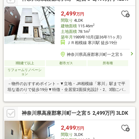
要時間や内容は、下記をご参考ください～〇ご希望条件のご相談
（30分～） 〇資金計画のご相談（30分～）〇現地／物件見学（60
2,499
万円
分～） 〇周辺環境のご紹介（60分～） ご来場の際は、事前にご予
間取り
4LDK
約をお願いします♪
2
建物面積
115.46m
2
土地面積
78.1m
築年月
1989年10月(築36年11ヶ月)
ＪＲ相模線 寒川駅 徒歩19分
神奈川県高座郡寒川町一之宮５
3階建て以上
都市ガス
所有権
リフォームリノベーシ
ョン
－物件のおすすめポイント－▼立地・JR相模線「寒川」駅まで平
坦な道のりで徒歩19分▼特徴・全居室2面採光設計・2、3階にバ
ルコニー計3ヶ所有・2階には多目的に活用可能なユーティリティ
スペース有・全洋室に収納付、キッチンには床下収納スペースを
確保▼設備・各階にトイレ有▼2026年2月内外装リフォーム内容
神奈川県高座郡寒川町一之宮５ 2,499万円 3LDK
【交換】キッチン、浴室、トイレ、洗面台 等【設置】建具、食洗
機 等【その他】フローリング上張り、クロス全面張替、屋根・外
装塗装、バルコニー防水処理■ ご希望の住まい探しをお手伝いし
2,499
万円
ます ━━━━━・・・物件の詳細・ご相談はお気軽にお問い合わ
間取り
3LDK
せください。
2