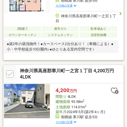
相模線 寒川駅 徒歩5分
その他の交通
神奈川県高座郡寒川町一之宮１丁
目
2階建て
都市ガス
駐車場あり
カウンターキッチン
システムキッチン
浴室乾燥機
●築2年の築浅物件！●カースペース2台分あり！（車種による）●
小・中学校徒歩10分圏内♪●ゆとりある室内空間です♪
神奈川県高座郡寒川町一之宮１丁目 4,200万円
4LDK
4,200
万円
間取り
4LDK
2
建物面積
95.58m
2
土地面積
114.01m
築年月
2024年5月(築2年4ヶ月)
相模線 寒川駅 徒歩5分
その他の交通