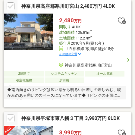
は収納が備わっています◇◆2階には開放感のあるLDKがあり、ご
神奈川県高座郡寒川町宮山 2,480万円 4LDK
家族が自然と集まる心地の良い空間になっています。リビングに
隣接する和室は、お子様の遊び場や来客用のお部屋としても便利
です◇◆浴室や洗面所を2階に配置することで、家事動線も良
2,480
万円
く、バルコニーへのアクセスもスムーズで流れが効率的で、家事
間取り
4LDK
の負担を軽減できます◇◆バランスの取れた間取りが魅力です♪
2
建物面積
106.81m
2
土地面積
112.27m
築年月
2010年9月(築16年)
ＪＲ相模線 寒川駅 徒歩15分
その他の交通
神奈川県高座郡寒川町宮山
2階建て
システムキッチン
オール電化
浴室乾燥機
所有権
◆南西向きのリビングは広い窓から明るい日差しの差し込む、暖
かみのある憩いのスペースになっています◆リビングの正面に
は、緑豊かで水辺のある癒しの宮山緑地があり、開放的な空間と
四季折々の風景を楽しむことができます◆2階の洋室10帖には、
洗面台があり、朝の身支度時や就寝前のルーティンがスムーズに
神奈川県平塚市東八幡２丁目 3,990万円 8LDK
行うことができ、朝の忙しい時間帯に、洗面が2カ所あることで、
ご家族がストレスなく身支度ができます◇◆お子様のいるご家庭
にとって正面の宮山緑地は、車の往来を気にせず、自然を身近に
3,990
万円