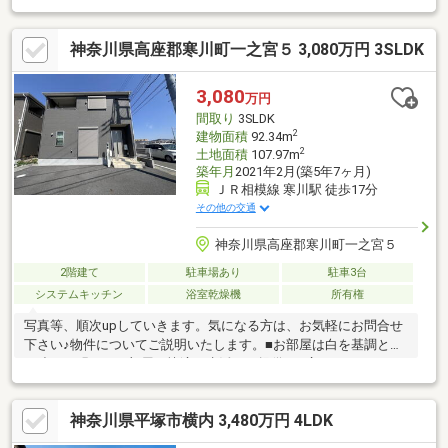
良いシステムキッチン採用・ゆとりある空間設計の３階建て住
宅・耐久性に優れた安心の鉄骨造■周辺環境・コンビニまで徒歩
神奈川県高座郡寒川町一之宮５ 3,080万円 3SLDK
９分・スーパーまで徒歩８分・ドラックストアまで徒歩７分・寒
川町立南小学校まで徒歩１０分・寒川町立寒川東中学校まで徒歩
６分
3,080
万円
間取り
3SLDK
2
建物面積
92.34m
2
土地面積
107.97m
築年月
2021年2月(築5年7ヶ月)
ＪＲ相模線 寒川駅 徒歩17分
その他の交通
神奈川県高座郡寒川町一之宮５
2階建て
駐車場あり
駐車3台
システムキッチン
浴室乾燥機
所有権
写真等、順次upしていきます。気になる方は、お気軽にお問合せ
下さい♪物件についてご説明いたします。■お部屋は白を基調とし
た造り。明るいお部屋で快適な生活をご提供。■広々カースペー
スは３台駐車可能（車種によります） お車複数台お持ちの方も
安心です。■開発分譲地内の南東、南西角地です。言うまでもな
神奈川県平塚市横内 3,480万円 4LDK
く陽当たりは良好。■圏央道が完成し、お車生活の方でも好アク
セスなのはウレシイポイント！■テレワークが可能な納戸（２.５