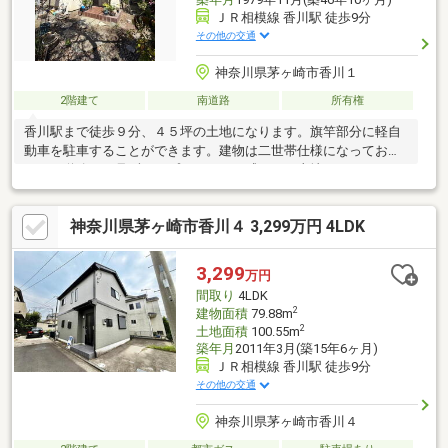
ＪＲ相模線 香川駅 徒歩9分
その他の交通
神奈川県茅ヶ崎市香川１
2階建て
南道路
所有権
香川駅まで徒歩９分、４５坪の土地になります。旗竿部分に軽自
動車を駐車することができます。建物は二世帯仕様になっており
ます。道路から見ずらいプライベート感のある土地になります。
神奈川県茅ヶ崎市香川４ 3,299万円 4LDK
3,299
万円
間取り
4LDK
2
建物面積
79.88m
2
土地面積
100.55m
築年月
2011年3月(築15年6ヶ月)
ＪＲ相模線 香川駅 徒歩9分
その他の交通
神奈川県茅ヶ崎市香川４