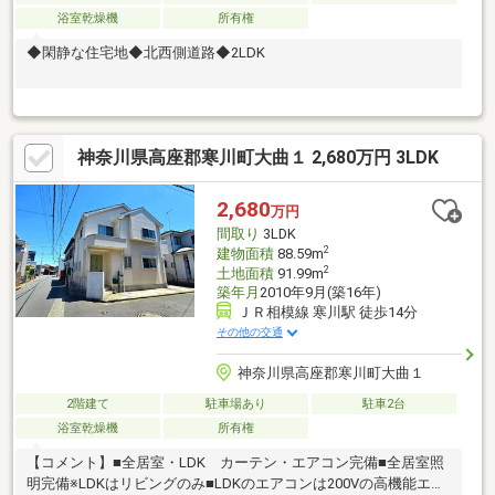
浴室乾燥機
所有権
◆閑静な住宅地◆北西側道路◆2LDK
神奈川県高座郡寒川町大曲１ 2,680万円 3LDK
2,680
万円
間取り
3LDK
2
建物面積
88.59m
2
土地面積
91.99m
築年月
2010年9月(築16年)
ＪＲ相模線 寒川駅 徒歩14分
その他の交通
神奈川県高座郡寒川町大曲１
2階建て
駐車場あり
駐車2台
浴室乾燥機
所有権
【コメント】■全居室・LDK カーテン・エアコン完備■全居室照
明完備※LDKはリビングのみ■LDKのエアコンは200Vの高機能エア