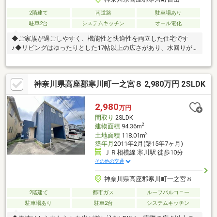
2階建て
南道路
駐車場あり
駐車2台
システムキッチン
オール電化
◆ご家族が過ごしやすく、機能性と快適性を両立した住宅です
♪◆リビングはゆったりとした17帖以上の広さがあり、水回りが
１階部分に集中していて家事がスムーズに行える動線があり便利
な間取りになっています◆キッチンからリビングまで見渡すこと
ができるカウンターキッチンで、小さなお子様のいるご家庭も、
神奈川県高座郡寒川町一之宮８ 2,980万円 2SLDK
見守りながらお料理ができます◆２階の主寝室は勾配天井で開放
感のある空間になっていて、更に使い勝手の良い大型ウォークイ
ンクローゼットがあり、衣類や季節物もすっきり収納でき、生活
2,980
万円
空間を有意義にお使いいただけます◇◆更に南向きのバルコニー
間取り
2SLDK
は明るさを多く取り込み、毎日の暮らしを明るく心地よいものに
2
建物面積
94.36m
してくれます
2
土地面積
118.01m
築年月
2011年2月(築15年7ヶ月)
ＪＲ相模線 寒川駅 徒歩10分
その他の交通
神奈川県高座郡寒川町一之宮８
2階建て
都市ガス
ルーフバルコニー
駐車場あり
駐車2台
システムキッチン