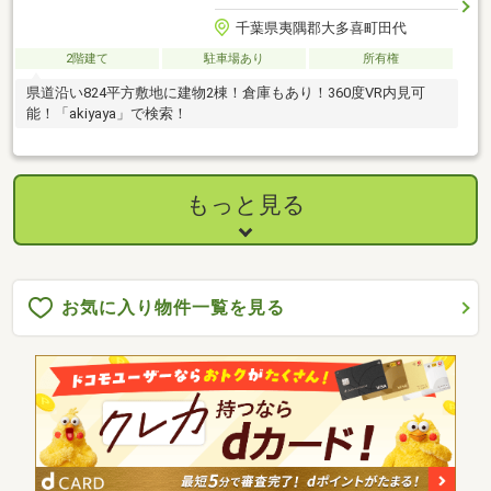
千葉県夷隅郡大多喜町田代
2階建て
駐車場あり
所有権
県道沿い824平方敷地に建物2棟！倉庫もあり！360度VR内見可
能！「akiyaya」で検索！
もっと見る
お気に入り物件一覧を見る