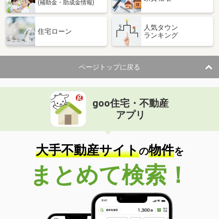
(補助金・助成金情報)
人気タウン
住宅ローン
ランキング
ページトップに戻る
goo住宅・不動産
アプリ
大手不動産サイト
物件
の
を
まとめて検索！