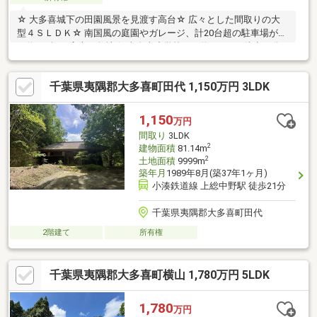
☆ 大多喜城下の田園風景を見渡す高台☆ 広々とした間取りの大
型４ＳＬＤＫ☆ 南国風の庭園やガレージ、計20台超の駐車場があ
る約400坪の広大な敷地☆ 大多喜小学校まで約1.5km・徒歩19分
☆ 大多喜中学校まで約1.6km・徒歩20分☆ ナフコ大多喜店まで車
で４分☆ いなげや大多喜店まで車で６分
千葉県夷隅郡大多喜町田代 1,150万円 3LDK
1,150
万円
間取り
3LDK
2
建物面積
81.14m
2
土地面積
9999m
築年月
1989年8月(築37年1ヶ月)
小湊鉄道線 上総中野駅 徒歩21分
千葉県夷隅郡大多喜町田代
2階建て
所有権
千葉県夷隅郡大多喜町横山 1,780万円 5LDK
1,780
万円