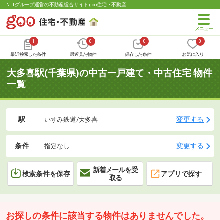
NTTグループ運営の不動産総合サイト goo住宅・不動産
1
0
0
0
最近検索した条件
最近見た物件
保存した条件
お気に入り
大多喜駅(千葉県)の中古一戸建て・中古住宅 物件
一覧
駅
変更する
いすみ鉄道/大多喜
条件
変更する
指定なし
新着メールを受
検索条件を保存
アプリで探す
取る
お探しの条件に該当する物件はありませんでした。