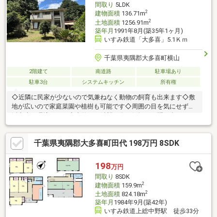
間取り
5LDK
2
建物面積
136.71m
2
土地面積
1256.91m
築年月
1991年8月(築35年1ヶ月)
いすみ鉄道「大多喜」5.1Ｋｍ
千葉県夷隅郡大多喜町横山
2階建て
南道路
駐車場あり
駐車3台
システムキッチン
所有権
◇近隣に民家が少ないので気兼ねなく動物の飼育も出来ます◇敷
地が広いので家庭菜園や植樹も可能です◇周囲の目を気にせず生
活出来る環境です！◇内覧をご希望の際は気軽にお問い合わせく
ださい。
千葉県夷隅郡大多喜町田代 198万円 8SDK
198
万円
間取り
8SDK
2
建物面積
159.9m
2
土地面積
824.18m
築年月
1984年9月(築42年)
いすみ鉄道上総中野駅 徒歩33分