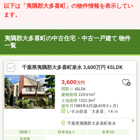
以下は「夷隅郡大多喜町」の物件情報を表示してい
ます。
夷隅郡大多喜町の中古住宅・中古一戸建て 物件
一覧
千葉県夷隅郡大多喜町泉水 3,600万円 4SLDK
3,600
万円
間取り
4SLDK
2
建物面積
220.61m
2
土地面積
1322.3m
築年月
1983年6月(築43年3ヶ月)
いすみ鉄道「大多喜」1Ｋｍ
千葉県夷隅郡大多喜町泉水
2階建て
駐車場あり
駐車3台
所有権