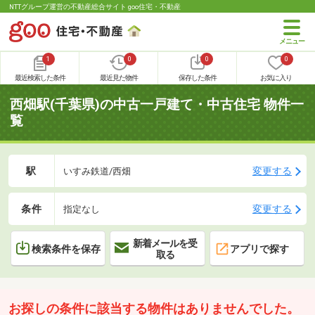
NTTグループ運営の不動産総合サイト goo住宅・不動産
1
0
0
0
最近検索した条件
最近見た物件
保存した条件
お気に入り
西畑駅(千葉県)の中古一戸建て・中古住宅 物件一
覧
駅
変更する
いすみ鉄道/西畑
条件
変更する
指定なし
新着メールを受
検索条件を保存
アプリで探す
取る
お探しの条件に該当する物件はありませんでした。