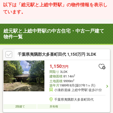
以下は「総元駅と上総中野駅」の物件情報を表示し
ています。
総元駅と上総中野駅の中古住宅・中古一戸建て
物件一覧
千葉県夷隅郡大多喜町田代 1,150万円 3LDK
1,150
万円
間取り
3LDK
2
建物面積
81.14m
2
土地面積
9999m
築年月
1989年8月(築37年1ヶ月)
小湊鉄道線 上総中野駅 徒歩21分
千葉県夷隅郡大多喜町田代
2階建て
所有権