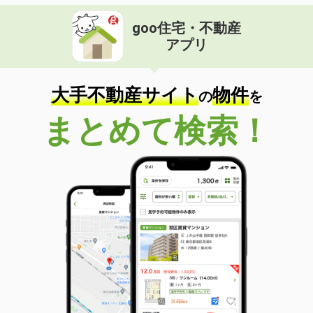
goo住宅・不動産
アプリ
大手不動産サイト
物件
の
を
まとめて検索！