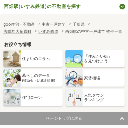
西畑駅(いすみ鉄道)の不動産を探す
goo住宅・不動産
中古一戸建て
千葉県
夷隅郡大多喜町
いすみ鉄道
西畑駅の中古一戸建て 物件一覧
お役立ち情報
「住みたい街」
住まいのコラム
を見つけよう
暮らしのデータ
家賃相場
(補助金・助成金情報)
人気タウン
住宅ローン
ランキング
ページトップに戻る