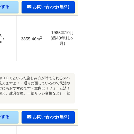
をする
お問い合わせ(無料)
1985年10月
K
2
(築40年11ヶ
3855.46m
2
m
月)
やＢＢＱといった楽しみ方が叶えられるスペ
見えますよ！・通りに面しているので民泊や
方にもおすすめです・室内はリフォーム済！
替え、建具交換、一部サッシ交換など）・部
をする
お問い合わせ(無料)