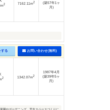
K
2
(築57年1ヶ
7162.11m
2
8m
月)
をする
お問い合わせ(無料)
1987年4月
K
2
(築39年5ヶ
1342.07m
2
m
月)
家庭菜園やガーデニング、芝生スペースづくりに