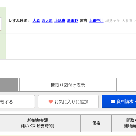
いすみ鉄道：
大原
西大原
上総東
新田野
国吉
上総中川
城見ヶ丘
大多喜
間取り図付き表示
お気に入りに追加
資料請求
所在地/交通
間取
価格
（駅/バス 所要時間）
建物面