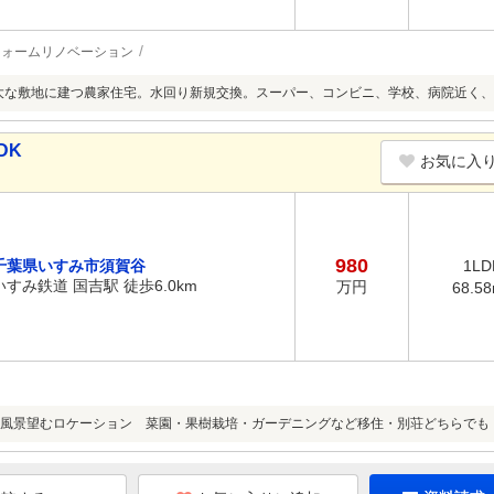
フォームリノベーション
広大な敷地に建つ農家住宅。水回り新規交換。スーパー、コンビニ、学校、病院近く
DK
お気に入
980
千葉県いすみ市須賀谷
1LD
いすみ鉄道 国吉駅 徒歩6.0km
万円
68.5
風景望むロケーション 菜園・果樹栽培・ガーデニングなど移住・別荘どちらでも