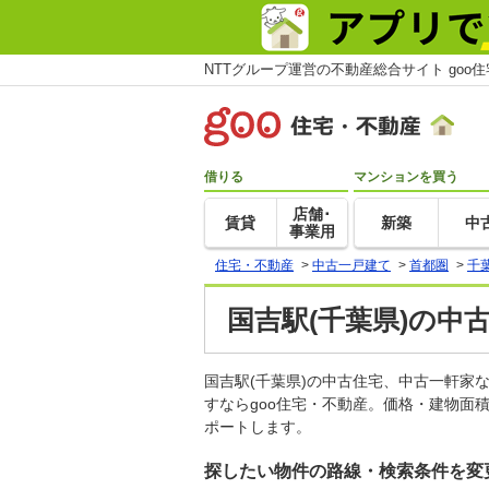
NTTグループ運営の不動産総合サイト goo
借りる
マンションを買う
店舗･
賃貸
新築
中
事業用
住宅・不動産
>
中古一戸建て
>
首都圏
>
千
国吉駅(千葉県)の中
国吉駅(千葉県)の中古住宅、中古一軒
すならgoo住宅・不動産。価格・建物面
ポートします。
探したい物件の路線・検索条件を変