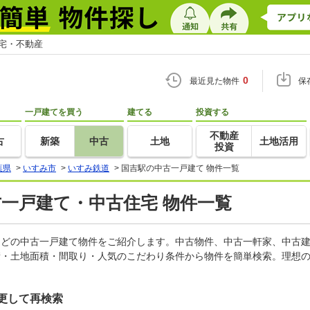
住宅・不動産
0
最近見た物件
保
一戸建てを買う
建てる
投資する
不動産
古
新築
中古
土地
土地活用
投資
葉県
>
いすみ市
>
いすみ鉄道
>
国吉駅の中古一戸建て 物件一覧
古一戸建て・中古住宅 物件一覧
家などの中古一戸建て物件をご紹介します。中古物件、中古一軒家、中古
積・土地面積・間取り・人気のこだわり条件から物件を簡単検索。理想の
更して再検索