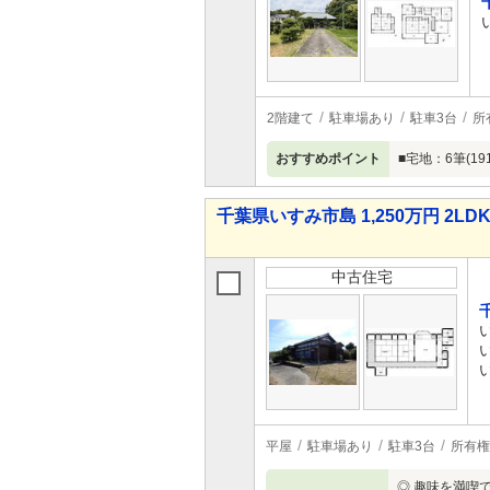
2階建て
駐車場あり
駐車3台
所
おすすめポイント
■宅地：6筆(191
千葉県いすみ市島 1,250万円 2LD
中古住宅
平屋
駐車場あり
駐車3台
所有権
◎ 趣味を満喫