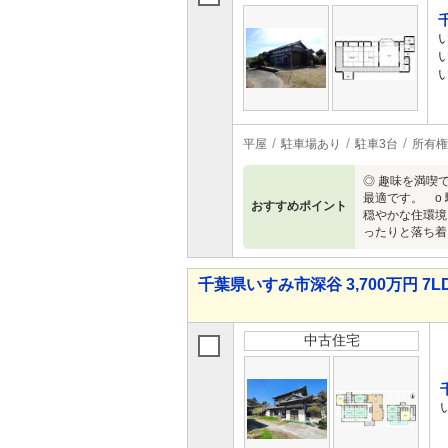
平屋
駐車場あり
駐車3台
所有権
◎ 趣味を満喫
最適です。 o
おすすめポイント
穏やかな住環境
ったりと落ち着
千葉県いすみ市深谷 3,700万円 7L
中古住宅