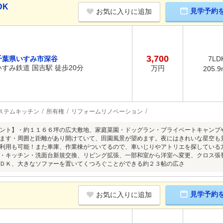
DK
見学予約
お気に入りに追加
3,700
千葉県いすみ市深谷
7LD
いすみ鉄道 国吉駅 徒歩20分
万円
205.9
ステムキッチン
所有権
リフォームリノベーション
ント】・約１１６６坪の広大敷地、家庭菜園・ドッグラン・プライベートキャンプ
ます・周囲と距離があり開けていて、田園風景が望めます。夜にはきれいな星空も
利用も可能！また車庫、作業棟がついてるので、車いじりやアトリエを探している
・キッチン・洗面台新規交換、リビング拡張、一部和室から洋室へ変更、クロス張
ＤＫ、大きなソファーを置いてくつろぐことができる約２３帖の広さ
K
見学予約
お気に入りに追加