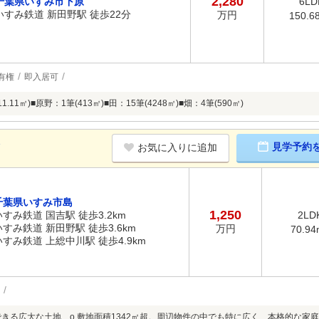
2,280
千葉県いすみ市下原
6LD
いすみ鉄道 新田野駅 徒歩22分
万円
150.6
有権
即入居可
1.11㎡)■原野：1筆(413㎡)■田：15筆(4248㎡)■畑：4筆(590㎡)
K
見学予約
お気に入りに追加
千葉県いすみ市島
1,250
いすみ鉄道 国吉駅 徒歩3.2km
2LD
いすみ鉄道 新田野駅 徒歩3.6km
万円
70.94
いすみ鉄道 上総中川駅 徒歩4.9km
できる広大な土地 o 敷地面積1342㎡超。周辺物件の中でも特に広く、本格的な