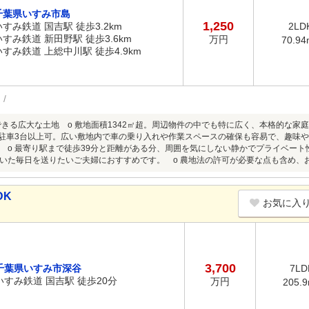
千葉県いすみ市島
1,250
いすみ鉄道 国吉駅 徒歩3.2km
2LD
いすみ鉄道 新田野駅 徒歩3.6km
万円
70.94
いすみ鉄道 上総中川駅 徒歩4.9km
できる広大な土地 o 敷地面積1342㎡超。周辺物件の中でも特に広く、本格的な
 駐車3台以上可。広い敷地内で車の乗り入れや作業スペースの確保も容易で、趣味や
 o 最寄り駅まで徒歩39分と距離がある分、周囲を気にしない静かでプライベート性の
いた毎日を送りたいご夫婦におすすめです。 o 農地法の許可が必要な点も含め、
DK
お気に入
3,700
千葉県いすみ市深谷
7LD
いすみ鉄道 国吉駅 徒歩20分
万円
205.