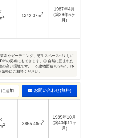
1987年4月
K
2
(築39年5ヶ
1342.07m
2
m
月)
家庭菜園やガーデニング、芝生スペースづくりに
DIYの拠点にもできます。◎ 自然に囲まれた
高い環境です。 o 建物面積70.94㎡、ゆ
お気軽にご相談ください。
お問い合わせ(無料)
りに追加
1985年10月
K
2
(築40年11ヶ
3855.46m
2
9m
月)