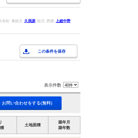
小谷松
東総元
久我原
総元
西畑
上総中野
この条件を保存
表示件数
・お問い合わせをする(無料)
り
築年月
土地面積
積
築年数