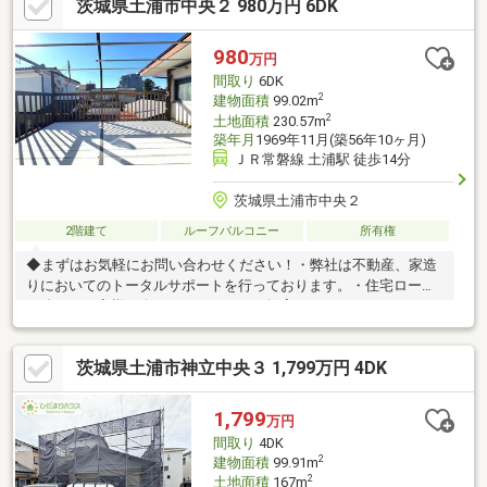
茨城県土浦市中央２ 980万円 6DK
ざいます！貸金業務取扱主任者の資格保有者も居ますので、不動
産会社選びで迷っている方はぜひ一度ご相談ください♪
980
万円
間取り
6DK
2
建物面積
99.02m
2
土地面積
230.57m
築年月
1969年11月(築56年10ヶ月)
ＪＲ常磐線 土浦駅 徒歩14分
茨城県土浦市中央２
2階建て
ルーフバルコニー
所有権
◆まずはお気軽にお問い合わせください！・弊社は不動産、家造
りにおいてのトータルサポートを行っております。・住宅ローン
に強く、お客様一人ひとりにあったご提案をさせていただきま
す。・スタッフ一同、誠心誠意ご対応させていただきます！◆経
験知識が豊富なスタッフが在籍！迅速な対応を心掛けておりま
茨城県土浦市神立中央３ 1,799万円 4DK
す。・お問合せを受けてから即日ご対応をさせていただきま
す。・その他物件情報も多数ございます！お気軽にお問い合わせ
ください。
1,799
万円
間取り
4DK
2
建物面積
99.91m
2
土地面積
167m