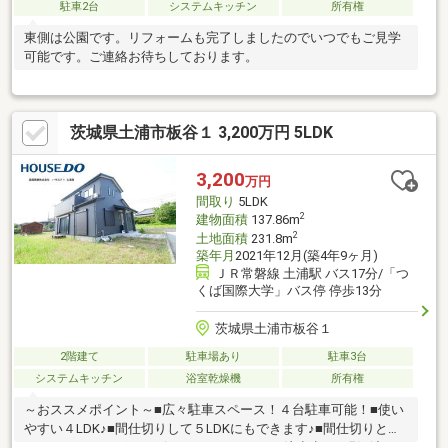
駐車2台
システムキッチン
所有権
東側は公園です。リフォームも完了しましたのでいつでもご見学
可能です。ご連絡お待ちしております。
茨城県土浦市板谷１ 3,200万円 5LDK
3,200
万円
間取り
5LDK
2
建物面積
137.86m
2
土地面積
231.8m
築年月
2021年12月(築4年9ヶ月)
ＪＲ常磐線 土浦駅 バス17分/「つ
くば国際大学」バス停 停歩13分
茨城県土浦市板谷１
2階建て
駐車場あり
駐車3台
システムキッチン
浴室乾燥機
所有権
～おススメポイント～■広々駐車スペース！４台駐車可能！■使い
やすい４LDK♪■間仕切りして５LDKにもできます♪■間仕切りとハ
ウスクリーニングサービスいたします！！～注意点～□現況渡し□