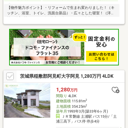
【物件魅力ポイント】・リフォームで生まれ変わりました！（キ
ッチン、浴室、トイレ、洗面台新品）・広々とした寝室！（洋室9
帖、洋室8帖）・コンビニ徒歩11分、スーパー徒歩11分、ドラッ
グストア徒歩14分！生活しやすい環境☆①他社様でローンが×！
②勤務１年未満！③他で借りてる 大丈夫です♪ローンでお困り
の方、是非ご相談下さい！☆他にもご興味のある物件がございま
したら、その日に数軒ご案内も可能です♪ お気軽にお申し出くだ
さい。☆資料請求・ご見学予約は【オレンジのボタン】 ネット
予約は赤の【見学予約】ボタン お急ぎの方は【029-284-1211】
までお電話下さい♪
茨城県稲敷郡阿見町大字阿見 1,280万円 4LDK
1,280
万円
間取り
4LDK
2
建物面積
115.81m
2
土地面積
354.25m
築年月
1993年3月(築33年6ヶ月)
ＪＲ常磐線 土浦駅 バス15分/「土
浦三高下」バス停 停歩4分