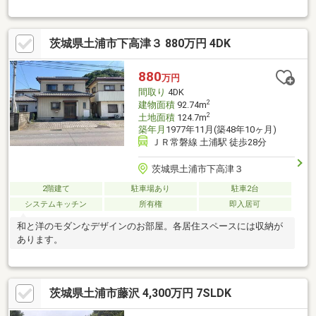
も可能！家庭菜園も楽しめます！◇コンパクトな平屋のお家！ワ
ンフロアですべてが解決！ 1つ1つの空間にゆとりがあり、暮ら
しやすい住空間となっています♪♪ ・単身もしくは2人暮らしを
茨城県土浦市下高津３ 880万円 4DK
したい！ ・階段の無い、ワンフロアを探している！ ・とにか
く、のんびり、まったり過ごしたい！ →こんな貴方にピッタリ
のお家です！是非お気軽にお問い合わせください(^^)/〇● 頭金０
880
万円
円、諸費用込み全額ローン可能 ●〇 * 詳細は弊社スタッフま
間取り
4DK
でお問い合わせ下さいませ。
2
建物面積
92.74m
2
土地面積
124.7m
築年月
1977年11月(築48年10ヶ月)
ＪＲ常磐線 土浦駅 徒歩28分
茨城県土浦市下高津３
2階建て
駐車場あり
駐車2台
システムキッチン
所有権
即入居可
和と洋のモダンなデザインのお部屋。各居住スペースには収納が
あります。
茨城県土浦市藤沢 4,300万円 7SLDK