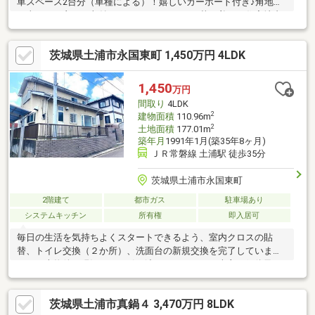
車スペース2台分（車種による）！嬉しいカーポート付き♪角地で
日当たりも良く、収納もたっぷりあります！落ち着いた住宅地内
の物件です。内見の際はお家の中はもちろん、周辺環境もぜひ一
緒にご覧ください！
茨城県土浦市永国東町 1,450万円 4LDK
1,450
万円
間取り
4LDK
2
建物面積
110.96m
2
土地面積
177.01m
築年月
1991年1月(築35年8ヶ月)
ＪＲ常磐線 土浦駅 徒歩35分
茨城県土浦市永国東町
2階建て
都市ガス
駐車場あり
システムキッチン
所有権
即入居可
毎日の生活を気持ちよくスタートできるよう、室内クロスの貼
替、トイレ交換（２か所）、洗面台の新規交換を完了していま
す。・本物件は現況のまま引き渡しとなります（売主の躯体及び
設備に対しての契約不適合責任免責）
茨城県土浦市真鍋４ 3,470万円 8LDK