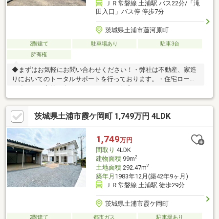
ＪＲ常磐線 土浦駅 バス22分/「滝
田入口」バス停 停歩7分
茨城県土浦市蓮河原町
2階建て
駐車場あり
駐車3台
所有権
◆まずはお気軽にお問い合わせください！・弊社は不動産、家造
りにおいてのトータルサポートを行っております。・住宅ローン
に強く、お客様一人ひとりにあったご提案をさせていただきま
す。・スタッフ一同、誠心誠意ご対応させていただきます！◆経
験知識が豊富なスタッフが在籍！迅速な対応を心掛けておりま
茨城県土浦市霞ケ岡町 1,749万円 4LDK
す。・お問合せを受けてから即日ご対応をさせていただきま
す。・その他物件情報も多数ございます！お気軽にお問い合わせ
ください。
1,749
万円
間取り
4LDK
2
建物面積
99m
2
土地面積
292.47m
築年月
1983年12月(築42年9ヶ月)
ＪＲ常磐線 土浦駅 徒歩29分
茨城県土浦市霞ケ岡町
2階建て
都市ガス
駐車場あり