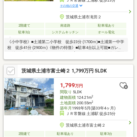
ＪＲ常磐線 土浦駅 徒歩23分
その他の交通
茨城県土浦市滝田２
2階建て
南道路
駐車場あり
駐車3台
システムキッチン
オール電化
《小中学校》■土浦第二小学校 徒歩23分 (1700ｍ)■土浦第一中学
校 徒歩41分 (2900ｍ)《物件の特徴》■駐車4台以上可能■ガレー
ジ付き■南側接道幅員6ｍ■2026年5月完工のリフォーム物件《周辺
環境》■セブンイレブンまで徒歩3分■いばらきコープまで徒歩15
分■カワチ薬局まで徒歩12分《ひだまりハウスのお家探し》（1）
茨城県土浦市富士崎２ 1,799万円 5LDK
当社提携銀行ご紹介・変動金利0.59％～（最低金利基準）、団体
信用生命保険（全疾病と5つの重大疾病保証付）（2）自己資金0
円、勤続1年未満、産休・育休中、確定申告等の住宅購入サポート
1,799
万円
（3）諸費用ローン・おまとめローンのご紹介
間取り
5LDK
2
建物面積
124.21m
2
土地面積
200.55m
築年月
1993年5月(築33年4ヶ月)
ＪＲ常磐線 土浦駅 徒歩25分
茨城県土浦市富士崎２
2階建て
駐車場あり
駐車3台