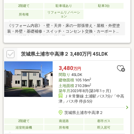
2階建て
駐車場あり
駐車3台
リフォームリノベーシ
所有権
ョン
《リフォーム内容》・壁・天井・床の一部張替え・屋根・外壁塗
装・外壁・基礎補修・スイッチ・コンセント交換・カーポート撤
去・給湯器交換・火災報知器設置・インターホン交換・防蟻工
事・ハウスクリーニング・浴槽交換・トイレ交換・洗面化粧台交
換・一部間取り変更《小中学校》■下稲吉東小学校 徒歩14分
茨城県土浦市中高津２ 3,480万円 4SLDK
(1100ｍ)■下稲吉中学校 徒歩15分 (1200ｍ)《物件の特徴》■大人
も子供もほっと一息つける和室です■車の出入りもラクラクな前
面道路幅6ｍ《周辺環境》■ヒーローまで徒歩6分■ヤックスドラッ
3,480
万円
グまで徒歩5分■セブンイレブンまで徒歩5分
間取り
4SLDK
2
建物面積
105.16m
2
土地面積
210.28m
築年月
2023年8月(築3年1ヶ月)
ＪＲ常磐線 土浦駅 バス7分/「中高
津」バス停 停歩5分
茨城県土浦市中高津２
2階建て
南道路
都市ガス
浴室乾燥機
所有権
即入居可