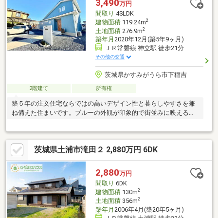
3,490
万円
間取り
4SLDK
2
建物面積
119.24m
2
土地面積
276.9m
築年月
2020年12月(築5年9ヶ月)
ＪＲ常磐線 神立駅 徒歩21分
その他の交通
茨城県かすみがうら市下稲吉
2階建て
所有権
築５年の注文住宅ならではの高いデザイン性と暮らしやすさを兼
ね備えた住まいです。ブルーの外観が印象的で街並みに映える北
欧テイストの美しい佇まい♪室内に入ると勾配天井が広がる開放的
なリビングが迎えてくれ、南側から差し込む柔らかな光が空間全
体を明るく包みます。木目を基調としたキッチン・リビングは統
茨城県土浦市滝田２ 2,880万円 6DK
一感がありどこにいても心地よく過ごせる点が魅力です。リビン
グからは芝生の庭が広がり子供やペットの遊び場、家庭菜園、ア
ウトドアリビングなど多用途に楽しめます♪
2,880
万円
間取り
6DK
2
建物面積
130m
2
土地面積
356m
築年月
2006年4月(築20年5ヶ月)