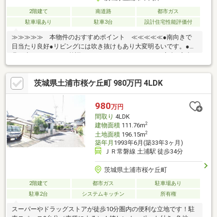
2階建て
南道路
都市ガス
駐車場あり
駐車3台
設計住宅性能評価付
≫≫≫≫≫ 本物件のおすすめポイント ≪≪≪≪≪●南向きで
日当たり良好●リビングには吹き抜けもあり大変明るいです。●建
具や床はホワイトを基調にしておりスタイリッシュな室内●室内
物干し、浴室内物干し、浴室暖房換気乾燥機付き●照明・エアコ
ン・ソファ・テーブル、テレビ台も差し上げます●１階の掃き出
茨城県土浦市桜ケ丘町 980万円 4LDK
し窓にはシャッター雨戸付き●イオンモール土浦店まで約１．１
ｋｍ●土浦市立下高津小学校まで約３５０ｍ●駐車場は４台（５台
停められるスペースあり）●設計住宅性能評価書・建設住宅性能
980
万円
評価書取得済。●防犯カメラも譲渡可◇内覧可♪ぜひ見て頂きたい
間取り
4LDK
物件です♪
2
建物面積
111.76m
2
土地面積
196.15m
築年月
1993年6月(築33年3ヶ月)
ＪＲ常磐線 土浦駅 徒歩34分
茨城県土浦市桜ケ丘町
2階建て
都市ガス
駐車場あり
駐車2台
システムキッチン
所有権
スーパーやドラッグストアが徒歩10分圏内の便利な立地です！駐