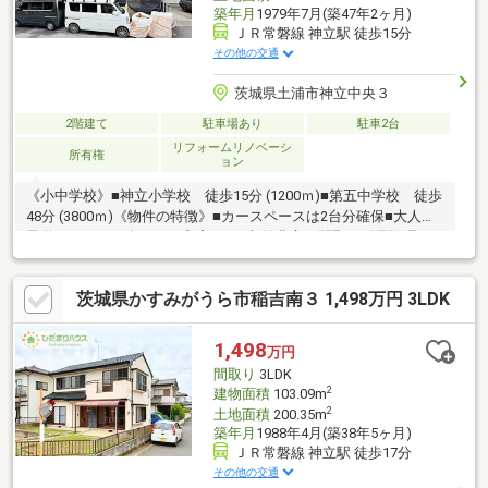
築年月
1979年7月(築47年2ヶ月)
ＪＲ常磐線 神立駅 徒歩15分
その他の交通
茨城県土浦市神立中央３
2階建て
駐車場あり
駐車2台
リフォームリノベーシ
所有権
ョン
《小中学校》■神立小学校 徒歩15分 (1200ｍ)■第五中学校 徒歩
48分 (3800ｍ)《物件の特徴》■カースペースは2台分確保■大人も
子供もほっと一息つける和室です■収納豊富な間取り《周辺環
境》■ドラッグストアコスモスまで徒歩2分■ファミリーマートま
で徒歩2分■神立公園まで徒歩16分《ひだまりハウスのお家探し》
茨城県かすみがうら市稲吉南３ 1,498万円 3LDK
（1）当社提携銀行ご紹介・変動金利0.59％～（最低金利基準）、
団体信用生命保険（全疾病と5つの重大疾病保証付）（2）自己資
金0円、勤続1年未満、産休・育休中、確定申告等の住宅購入サポ
1,498
万円
ート（3）諸費用ローン・おまとめローンのご紹介
間取り
3LDK
2
建物面積
103.09m
2
土地面積
200.35m
築年月
1988年4月(築38年5ヶ月)
ＪＲ常磐線 神立駅 徒歩17分
その他の交通