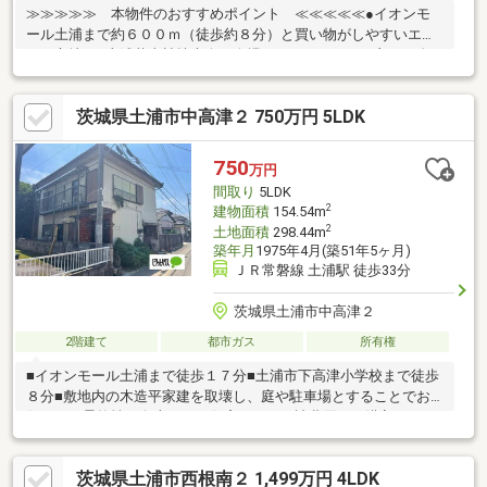
≫≫≫≫≫ 本物件のおすすめポイント ≪≪≪≪≪●イオンモ
ール土浦まで約６００ｍ（徒歩約８分）と買い物がしやすいエリ
アに立地。●土浦花火競技大会の会場までもアクセスが良い。自
宅からも見れます。●ＥＶ車の電力を自宅に供給できるＶ２Ｈ搭
載。太陽光設備も屋根にあり電力として利用し節電に。●オール
茨城県土浦市中高津２ 750万円 5LDK
電化仕様だから安心して暮らせます。●長期優良住宅も取得済で
す。●日当たりが良いから家庭菜園で収穫野菜を食べるのも素敵
です。●敷地は広々１８４坪。駐車台数は４台以上可能●令和５年
750
万円
９月築の美観美装な木造住宅。
間取り
5LDK
2
建物面積
154.54m
2
土地面積
298.44m
築年月
1975年4月(築51年5ヶ月)
ＪＲ常磐線 土浦駅 徒歩33分
茨城県土浦市中高津２
2階建て
都市ガス
所有権
■イオンモール土浦まで徒歩１７分■土浦市下高津小学校まで徒歩
８分■敷地内の木造平家建を取壊し、庭や駐車場とすることでお
住まいの柔軟性が向上します住宅ローンや諸費用、ご購入までの
流れ、税金や補助金などマイホーム全般に関するご質問等FPによ
る事前相談受付中！店内ではキッズスペースのほかおむつ交換台
茨城県土浦市西根南２ 1,499万円 4LDK
をご用意◎お子様連れでも安心です♪