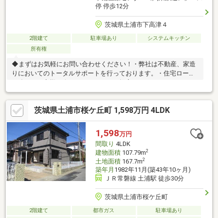
停 停歩12分
茨城県土浦市下高津４
2階建て
駐車場あり
システムキッチン
所有権
◆まずはお気軽にお問い合わせください！・弊社は不動産、家造
りにおいてのトータルサポートを行っております。・住宅ローン
に強く、お客様一人ひとりにあったご提案をさせていただきま
す。・スタッフ一同、誠心誠意ご対応させていただきます！◆経
験知識が豊富なスタッフが在籍！迅速な対応を心掛けておりま
茨城県土浦市桜ケ丘町 1,598万円 4LDK
す。・お問合せを受けてから即日ご対応をさせていただきま
す。・その他物件情報も多数ございます！お気軽にお問い合わせ
ください。
1,598
万円
間取り
4LDK
2
建物面積
107.79m
2
土地面積
167.7m
築年月
1982年11月(築43年10ヶ月)
ＪＲ常磐線 土浦駅 徒歩30分
茨城県土浦市桜ケ丘町
2階建て
都市ガス
駐車場あり