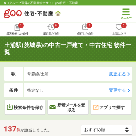
NTTグループ運営の不動産総合サイト goo住宅・不動産
1
0
0
0
最近検索した条件
最近見た物件
保存した条件
お気に入り
土浦駅(茨城県)の中古一戸建て・中古住宅 物件一
覧
駅
変更する
常磐線/土浦
条件
変更する
指定なし
新着メールを受
検索条件を保存
アプリで探す
取る
137
件
が該当しました。