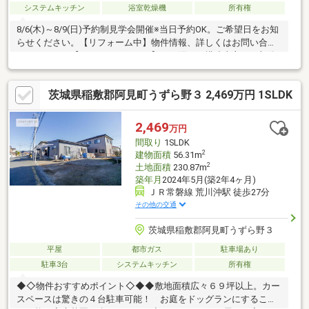
システムキッチン
浴室乾燥機
所有権
8/6(木)～8/9(日)予約制見学会開催※当日予約OK。ご希望日をお知
らせください。【リフォーム中】物件情報、詳しくはお問い合わ
せください。【おすすめポイント】・雨漏り、構造上主要な部分
の欠陥や・腐食、給排水管の故障や漏水についてお引渡しより２
年間保証・シロアリ防除工事施工後5年間保証・返済額や融資可能
茨城県稲敷郡阿見町うずら野３ 2,469万円 1SLDK
額など、お客様のご希望にあわせてご提案。住宅ローンが初めて
の方でもお気軽にご相談ください●内外装リフォーム充実。水回
り新品交換で気持ちよく新生活を迎えられます。●外部工事・外
2,469
万円
壁、屋根塗装、立木撤去、整地、駐車スペース洗浄、一部拡張●
間取り
1SLDK
内部工事・水廻り新品交換（浴室
2
建物面積
56.31m
2
土地面積
230.87m
築年月
2024年5月(築2年4ヶ月)
ＪＲ常磐線 荒川沖駅 徒歩27分
その他の交通
茨城県稲敷郡阿見町うずら野３
平屋
都市ガス
駐車場あり
駐車3台
システムキッチン
所有権
◆◇物件おすすめポイント◇◆◆敷地面積広々６９坪以上。カー
スペースは驚きの４台駐車可能！ お庭をドッグランにすること