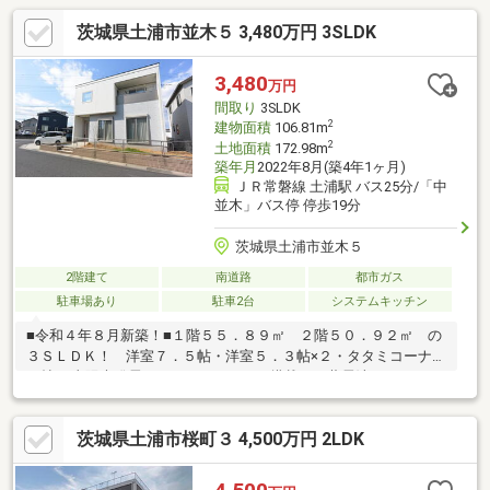
茨城県土浦市並木５ 3,480万円 3SLDK
3,480
万円
間取り
3SLDK
2
建物面積
106.81m
2
土地面積
172.98m
築年月
2022年8月(築4年1ヶ月)
ＪＲ常磐線 土浦駅 バス25分/「中
並木」バス停 停歩19分
茨城県土浦市並木５
2階建て
南道路
都市ガス
駐車場あり
駐車2台
システムキッチン
■令和４年８月新築！■１階５５．８９㎡ ２階５０．９２㎡ の
３ＳＬＤＫ！ 洋室７．５帖・洋室５．３帖×２・タタミコーナー
３帖♪■太陽光発電システム６．８ｋｗ搭載！ 蓄電池システム
９．８ｋｗ完備！ 昼間も夜間も電気代を抑えられるので電気代
が値上がる時代でも家計を補えます♪□市立都和小学校 徒歩４分
茨城県土浦市桜町３ 4,500万円 2LDK
（約３００ｍ） 市立都和中学校 徒歩５分（約３７０ｍ） 市
立都和公民館 徒歩６分（約４５０ｍ） 分譲地内公園 徒歩１
分（約２０ｍ） ふれあいひろば 徒歩５分（約３７０ｍ）□ク