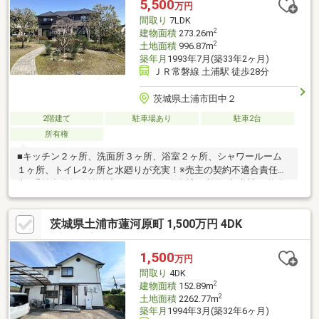
5,500
万円
間取り
7LDK
2
建物面積
273.26m
2
土地面積
996.87m
築年月
1993年7月(築33年2ヶ月)
ＪＲ常磐線 土浦駅 徒歩28分
茨城県土浦市田中２
2階建て
駐車場あり
駐車2台
所有権
■キッチン２ヶ所、洗面所３ヶ所、浴室２ヶ所、シャワールーム
１ヶ所、トイレ2ヶ所と水廻りが充実！※売主の契約不適合責任免
責※受益者負担金納付済※トイレのみ浄化槽を利用※都市計画道路
「土浦駅東学園線」（令和6年4月現在計画のみ）、公拡法の届出
要※引渡日は要相談※居住中のため、案内時には予約が必要
茨城県土浦市蓮河原町 1,500万円 4DK
1,500
万円
間取り
4DK
2
建物面積
152.89m
2
土地面積
2262.77m
築年月
1994年3月(築32年6ヶ月)