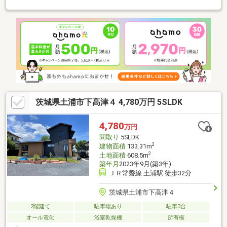
契約不適合責任免責（引渡し後の設備保証等責任は負いません）
□境界杭の復元や再測量は実施いたしません□売主様居住中につ
き、内見には事前の調整が必要です～土浦市で不動産業35年！ハ
ウスドゥ土浦南にお任せ下さい～■他社様で掲載している物件も
ご一緒にご案内可能です。お気軽にお電話ください■会社統一で
お客様の決断を急かす営業は一切いたしません。判断材料の提供
に努めております
茨城県土浦市下高津４ 4,780万円 5SLDK
4,780
万円
間取り
5SLDK
2
建物面積
133.31m
2
土地面積
608.5m
築年月
2023年9月(築3年)
ＪＲ常磐線 土浦駅 徒歩32分
茨城県土浦市下高津４
2階建て
駐車場あり
駐車3台
オール電化
浴室乾燥機
所有権