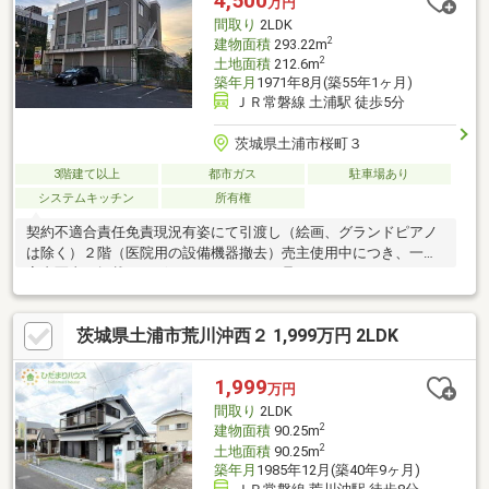
4,500
万円
スリのアオキ都和店 徒歩３分（約２００ｍ） せんたく広場都
間取り
2LDK
和店 徒歩４分（約２５０ｍ） セブンイレ
2
建物面積
293.22m
2
土地面積
212.6m
築年月
1971年8月(築55年1ヶ月)
ＪＲ常磐線 土浦駅 徒歩5分
茨城県土浦市桜町３
3階建て以上
都市ガス
駐車場あり
システムキッチン
所有権
契約不適合責任免責現況有姿にて引渡し（絵画、グランドピアノ
は除く）２階（医院用の設備機器撤去）売主使用中につき、一部
室内写真の掲載はございませんのでご了承ください。
茨城県土浦市荒川沖西２ 1,999万円 2LDK
1,999
万円
間取り
2LDK
2
建物面積
90.25m
2
土地面積
90.25m
築年月
1985年12月(築40年9ヶ月)