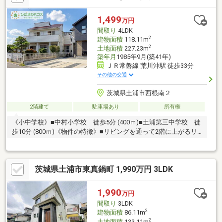
1,499
万円
間取り
4LDK
2
建物面積
118.11m
2
土地面積
227.23m
築年月
1985年9月(築41年)
ＪＲ常磐線 荒川沖駅 徒歩33分
その他の交通
茨城県土浦市西根南２
2階建て
駐車場あり
所有権
《小中学校》■中村小学校 徒歩5分 (400ｍ)■土浦第三中学校 徒
歩10分 (800ｍ)《物件の特徴》■リビングを通って2階に上がるリ
ビングイン階段■お買い物に便利な立地です■全居室収納完備《周
辺環境》■カスミまで徒歩14分■ファミリーマートまで徒歩6分■中
八公園まで徒歩14分《ひだまりハウスのお家探し》（1）当社提
茨城県土浦市東真鍋町 1,990万円 3LDK
携銀行ご紹介・変動金利0.59％～（最低金利基準）、団体信用生
命保険（全疾病と5つの重大疾病保証付）（2）自己資金0円、勤
続1年未満、産休・育休中、確定申告等の住宅購入サポート（3）
1,990
万円
諸費用ローン・おまとめローンのご紹介
間取り
3LDK
2
建物面積
86.11m
2
土地面積
133.11m