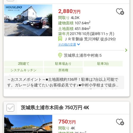
証付）（2）自己資金0円、勤続1年未満、産休・育休中、確定申
告等の住宅購入サポート（3）諸費用ローン・おまとめローンのご
2,880
万円
紹介
間取り
4LDK
2
建物面積
107.64m
2
土地面積
451.84m
築年月
2017年10月(築8年11ヶ月)
ＪＲ常磐線 荒川沖駅 徒歩29分
その他の交通
茨城県土浦市中村南５
2階建て
駐車場あり
駐車3台
システムキッチン
所有権
～おススメポイント～■土地面積約136坪！駐車は7台以上可能で
す。ガレージを建てたいお客様必見です♪■中村小学校まで徒歩約
2分・土浦第三中学校まで徒歩約8分でお子様の通学も安心■徒歩
15分圏内にスーパーやコンビニ、病院と施設が充実！■室内とお
庭のお荷物は、売主様負担で撤去・整理致します。～注意点～□
茨城県土浦市木田余 750万円 4K
契約不適合責任免責（引渡し後の設備保証等責任は負いません）
□境界杭の復元や再測量は実施いたしません□現況有姿での引渡し
□現在犬と猫を飼われている物件ですので、内見の際はご了承く
750
万円
ださい。□物件のお引渡しは、売主様の住み替えもあり、契約し
間取り
4K
てから3カ月を目安としております。
2