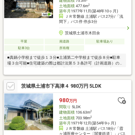
建物面積
75.3m
2
土地面積
477.6m
築年月
1977年11月(築48年10ヶ月)
ＪＲ常磐線 土浦駅 バス27分/「浅
間下」バス停 停歩3分
茨城県土浦市木田余
平屋
南道路
駐車場あり
駐車3台
所有権
■真鍋小学校まで徒歩１３分■土浦第二中学校まで徒歩８分■駐車
場３台可能■住宅建築の際は都計法第５３条許可（計画道路）の
ほか、土地の形状変更の場合は県知事の許可が必要です住宅ロー
ンや諸費用、ご購入までの流れ、税金や補助金などマイホーム全
般に関するご質問等FPによる事前相談受付中！店内ではキッズス
茨城県土浦市下高津４ 980万円 5LDK
ペースのほかおむつ交換台をご用意◎お子様連れでも安心です♪
980
万円
間取り
5LDK
2
建物面積
136.63m
2
土地面積
703.98m
築年月
1971年12月(築54年9ヶ月)
ＪＲ常磐線 土浦駅 バス18分/「霞
ヶ浦医療センター〔関東鉄道〕」バス