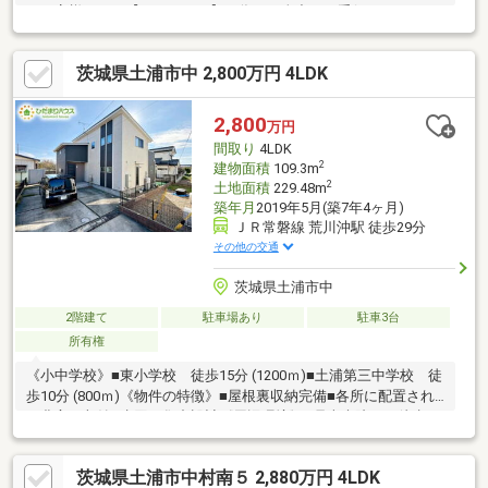
はお客様からの【ありがとう】の為に、全力でお手伝いさせてい
ただきます。②自己資金0円、勤続１年未満、産休・育休中等の
住宅購入サポート初めてのお家探しを何から始めていいかわから
茨城県土浦市中 2,800万円 4LDK
ない・・・そんなお客様の気持ちに寄り添って、心の行き届いた
サービスをお約束致します。③諸費用ローン・おまとめローンの
ご紹介ローンが不安な方もお任せください。弊社提携金融機関を
2,800
万円
ご紹介致します。◆当日ご見学希望の方は【0120-01-9944】まで
間取り
4LDK
お気軽にお問い合わせ下さい♪
2
建物面積
109.3m
2
土地面積
229.48m
築年月
2019年5月(築7年4ヶ月)
ＪＲ常磐線 荒川沖駅 徒歩29分
その他の交通
茨城県土浦市中
2階建て
駐車場あり
駐車3台
所有権
《小中学校》■東小学校 徒歩15分 (1200ｍ)■土浦第三中学校 徒
歩10分 (800ｍ)《物件の特徴》■屋根裏収納完備■各所に配置され
た豊富な収納■水回り集中設計《周辺環境》■県南病院まで徒歩10
分■カスミまで徒歩15分■セブンイレブンまで徒歩3分《ひだまり
ハウスのお家探し》（1）当社提携銀行ご紹介・変動金利0.58％～
茨城県土浦市中村南５ 2,880万円 4LDK
（最低金利基準）、団体信用生命保険（全疾病と5つの重大疾病保