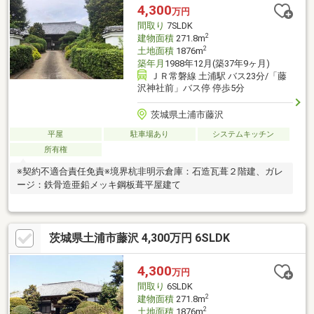
4,300
万円
間取り
7SLDK
2
建物面積
271.8m
2
土地面積
1876m
築年月
1988年12月(築37年9ヶ月)
ＪＲ常磐線 土浦駅 バス23分/「藤
沢神社前」バス停 停歩5分
茨城県土浦市藤沢
平屋
駐車場あり
システムキッチン
所有権
※契約不適合責任免責※境界杭非明示倉庫：石造瓦葺２階建、ガレ
ージ：鉄骨造亜鉛メッキ鋼板葺平屋建て
茨城県土浦市藤沢 4,300万円 6SLDK
4,300
万円
間取り
6SLDK
2
建物面積
271.8m
2
土地面積
1876m