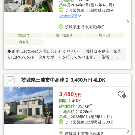
築年月
2014年5月(築12年4ヶ月)
ＪＲ常磐線 土浦駅 徒歩33分
その他の交通
茨城県土浦市東真鍋町
2階建て
駐車場あり
駐車2台
所有権
◆まずはお気軽にお問い合わせください！・弊社は不動産、家造
りにおいてのトータルサポートを行っております。・住宅ローン
に強く、お客様一人ひとりにあったご提案をさせていただきま
す。・スタッフ一同、誠心誠意ご対応させていただきます！◆経
験知識が豊富なスタッフが在籍！迅速な対応を心掛けておりま
茨城県土浦市中高津２ 3,480万円 4LDK
す。・お問合せを受けてから即日ご対応をさせていただきま
す。・その他物件情報も多数ございます！お気軽にお問い合わせ
ください。
3,480
万円
間取り
4LDK
2
建物面積
105.16m
2
土地面積
210.28m
築年月
2023年8月(築3年1ヶ月)
ＪＲ常磐線 土浦駅 徒歩33分
茨城県土浦市中高津２