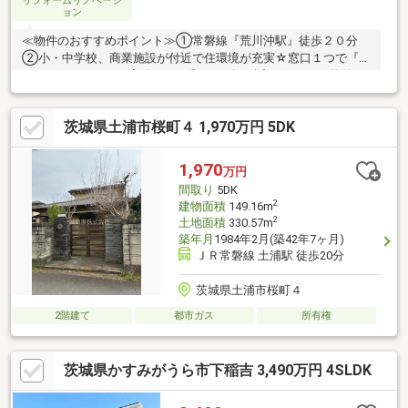
リフォームリノベーシ
ョン
≪物件のおすすめポイント≫①常磐線『荒川沖駅』徒歩２０分
②小・中学校、商業施設が付近で住環境が充実☆窓口１つで『見
たい・気になる』が完結！ ◎ケイズ不動産で気になる物件を
まとめてご紹介＆ご見学！ ※ご見学希望の方は → 029-828-
7445☆ケイズ不動産≪ご見学のメリット≫〇取引経験豊富な担当
茨城県土浦市桜町４ 1,970万円 5DK
者が【家探し～ご入居後】もトータルサポート♪〇お忙しい方向け
に『ピンポイントな情報提供』も可能です。〇住宅ローンもお任
せください。無料の仮審査からお手伝いします！〇ご紹介物件全
1,970
万円
てに対して、メリット・デメリットを両面提示します。お客様の
間取り
5DK
ペースで進めていきます♪
2
建物面積
149.16m
2
土地面積
330.57m
築年月
1984年2月(築42年7ヶ月)
ＪＲ常磐線 土浦駅 徒歩20分
茨城県土浦市桜町４
2階建て
都市ガス
所有権
茨城県かすみがうら市下稲吉 3,490万円 4SLDK