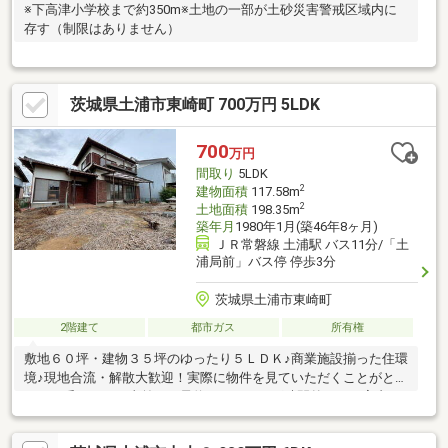
※下高津小学校まで約350m※土地の一部が土砂災害警戒区域内に
存す（制限はありません）
茨城県土浦市東崎町 700万円 5LDK
700
万円
間取り
5LDK
2
建物面積
117.58m
2
土地面積
198.35m
築年月
1980年1月(築46年8ヶ月)
ＪＲ常磐線 土浦駅 バス11分/「土
浦局前」バス停 停歩3分
茨城県土浦市東崎町
2階建て
都市ガス
所有権
敷地６０坪・建物３５坪のゆったり５ＬＤＫ♪商業施設揃った住環
境♪現地合流・解散大歓迎！実際に物件を見ていただくことがとに
かく一番です！！事前にご予約いただければ時間外でのご案内も
可能です♪「住宅ローンが不安…」と言うお客様へ！自社グループ
で住宅ローンを取り扱っている弊社だからこそ出来るご提案がご