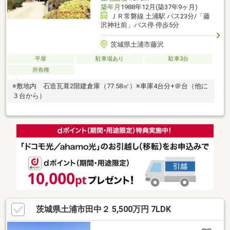
築年月
1988年12月(築37年9ヶ月)
ＪＲ常磐線 土浦駅 バス23分/「藤
沢神社前」バス停 停歩5分
茨城県土浦市藤沢
平屋
駐車場あり
駐車3台
所有権
※敷地内 石造瓦葺2階建倉庫（77.58㎡）※車庫4台分+＠台（他に
３台から）
茨城県土浦市田中２ 5,500万円 7LDK