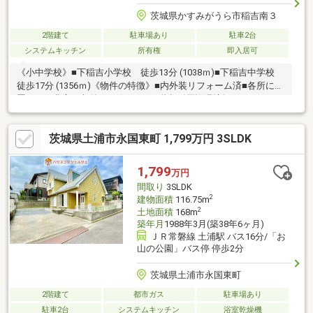
茨城県かすみがうら市稲吉南３
2階建て
駐車場あり
駐車2台
システムキッチン
所有権
即入居可
《小中学校》■下稲吉小学校 徒歩13分 (1038ｍ)■下稲吉中学校
徒歩17分 (1356ｍ)《物件の特徴》■内外装リフォーム済■各所に配
置された豊富な収納■リビングイン階段《周辺環境》■スーパーま
で徒歩11分■ミニストップまで徒歩6分■公園まで徒歩9分《ひだま
りハウスのお家探し》（1）当社提携銀行ご紹介・変動金利0.53％
茨城県土浦市永国東町 1,799万円 3SLDK
～（最低金利基準）、団体信用生命保険（全疾病と5つの重大疾病
保証付）（2）自己資金0円、勤続1年未満、産休・育休中、確定
申告等の住宅購入サポート（3）諸費用ローン・おまとめローンの
1,799
万円
ご紹介
間取り
3SLDK
2
建物面積
116.75m
2
土地面積
168m
築年月
1988年3月(築38年6ヶ月)
ＪＲ常磐線 土浦駅 バス16分/「お
山の公園」バス停 停歩2分
茨城県土浦市永国東町
2階建て
都市ガス
駐車場あり
駐車2台
システムキッチン
浴室乾燥機