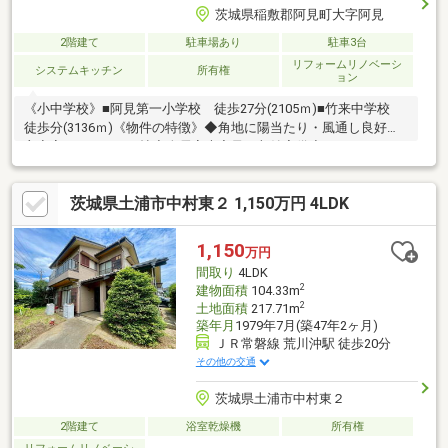
茨城県稲敷郡阿見町大字阿見
2階建て
駐車場あり
駐車3台
リフォームリノベーシ
システムキッチン
所有権
ョン
《小中学校》■阿見第一小学校 徒歩27分(2105ｍ)■竹来中学校
徒歩分(3136ｍ)《物件の特徴》◆角地に陽当たり・風通し良好◆
主寝室ゆったり11.4帖◆全居室大容量の収納完備◆カースペース3
台確保《周辺環境》■タイヨーまで徒歩22分■ファミリーマートま
で徒歩18分■霞ヶ浦総合公園まで徒歩18分《ひだまりハウスのお
茨城県土浦市中村東２ 1,150万円 4LDK
家探し》（1）当社提携銀行ご紹介・変動金利0.58％～（最低金利
基準）、団体信用生命保険（全疾病と5つの重大疾病保証付）
（2）自己資金0円、勤続1年未満、産休・育休中、確定申告等の
1,150
万円
住宅購入サポート（3）諸費用ローン・おまとめローンのご紹介
間取り
4LDK
2
建物面積
104.33m
2
土地面積
217.71m
築年月
1979年7月(築47年2ヶ月)
ＪＲ常磐線 荒川沖駅 徒歩20分
その他の交通
茨城県土浦市中村東２
2階建て
浴室乾燥機
所有権