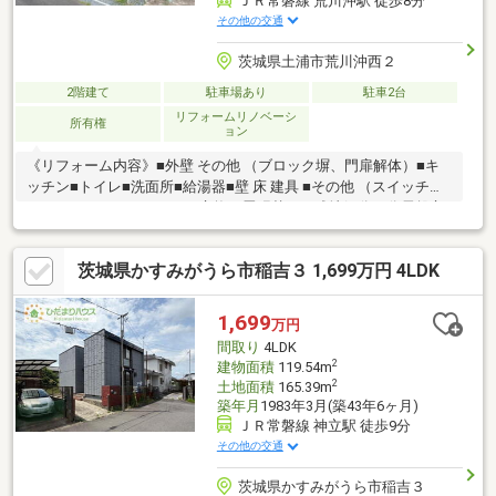
ＪＲ常磐線 荒川沖駅 徒歩8分
その他の交通
茨城県土浦市荒川沖西２
2階建て
駐車場あり
駐車2台
リフォームリノベーシ
所有権
ョン
《リフォーム内容》■外壁 その他 （ブロック塀、門扉解体）■キ
ッチン■トイレ■洗面所■給湯器■壁 床 建具 ■その他 （スイッチ・
コンセント・インターホン交換、畳張替え、残地処分、分電盤交
換、網戸張替、火災報知器設置》）《小中学校》■荒川沖小学
校 徒歩7分 (500ｍ)■土浦第三中学校 徒歩24分 (1900ｍ)《物件
茨城県かすみがうら市稲吉３ 1,699万円 4LDK
の特徴》■大人も子供もほっと一息つける和室■お子様の登下校も
安心できる距離■全居室6帖以上《周辺環境》■ジョイフル本田ま
で徒歩14分■ドラックストアセキまで徒歩4分■マルヘイまで徒歩6
1,699
万円
分
間取り
4LDK
2
建物面積
119.54m
2
土地面積
165.39m
築年月
1983年3月(築43年6ヶ月)
ＪＲ常磐線 神立駅 徒歩9分
その他の交通
茨城県かすみがうら市稲吉３