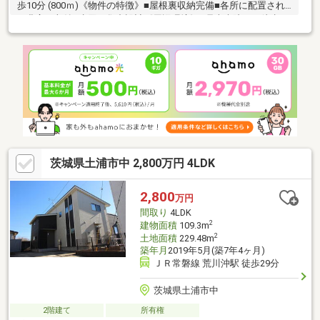
歩10分 (800ｍ)《物件の特徴》■屋根裏収納完備■各所に配置され
た豊富な収納■水回り集中設計《周辺環境》■県南病院まで徒歩10
分■カスミまで徒歩15分■セブンイレブンまで徒歩3分《ひだまり
ハウスのお家探し》（1）当社提携銀行ご紹介・変動金利0.58％～
（最低金利基準）、団体信用生命保険（全疾病と5つの重大疾病保
証付）（2）自己資金0円、勤続1年未満、産休・育休中、確定申
告等の住宅購入サポート（3）諸費用ローン・おまとめローンのご
紹介
茨城県土浦市中 2,800万円 4LDK
2,800
万円
間取り
4LDK
2
建物面積
109.3m
2
土地面積
229.48m
築年月
2019年5月(築7年4ヶ月)
ＪＲ常磐線 荒川沖駅 徒歩29分
茨城県土浦市中
2階建て
所有権