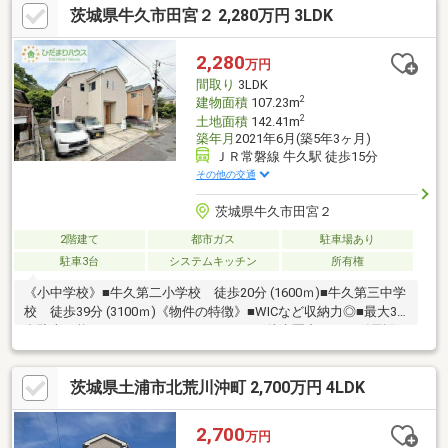
茨城県牛久市田宮２ 2,280万円 3LDK
2,280
万円
間取り
3LDK
2
建物面積
107.23m
2
土地面積
142.41m
築年月
2021年6月(築5年3ヶ月)
ＪＲ常磐線 牛久駅 徒歩15分
その他の交通
茨城県牛久市田宮２
2階建て
都市ガス
駐車場あり
駐車3台
システムキッチン
所有権
《小中学校》■牛久第二小学校 徒歩20分 (1600ｍ)■牛久第三中学
校 徒歩39分 (3100ｍ)《物件の特徴》■WICなど収納力◎■最大3
台駐車可能■スーパーやドラックストアも徒歩圏内です！《周辺
環境》■FOODOFFストッカーまで徒歩10分■ローソンまで徒歩4分
■牛久駅まで徒歩15分《ひだまりハウスのお家探し》（1）当社提
茨城県土浦市北荒川沖町 2,700万円 4LDK
携銀行ご紹介・変動金利0.59％～（最低金利基準）、団体信用生
命保険（全疾病と5つの重大疾病保証付）（2）自己資金0円、勤
続1年未満、産休・育休中、確定申告等の住宅購入サポート（3）
2,700
万円
諸費用ローン・おまとめローンのご紹介