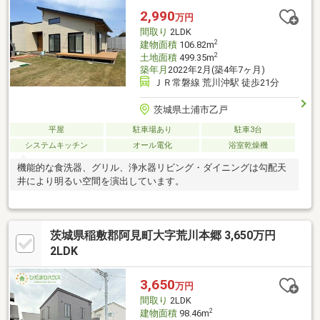
2,990
万円
間取り
2LDK
2
建物面積
106.82m
2
土地面積
499.35m
築年月
2022年2月(築4年7ヶ月)
ＪＲ常磐線 荒川沖駅 徒歩21分
茨城県土浦市乙戸
平屋
駐車場あり
駐車3台
システムキッチン
オール電化
浴室乾燥機
機能的な食洗器、グリル、浄水器リビング・ダイニングは勾配天
井により明るい空間を演出しています。
茨城県稲敷郡阿見町大字荒川本郷 3,650万円
2LDK
3,650
万円
間取り
2LDK
2
建物面積
98.46m