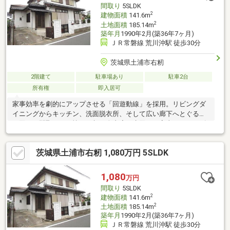
間取り
5SLDK
てから3カ月を目安としております。
2
建物面積
141.6m
2
土地面積
185.14m
築年月
1990年2月(築36年7ヶ月)
ＪＲ常磐線 荒川沖駅 徒歩30分
茨城県土浦市右籾
2階建て
駐車場あり
駐車2台
所有権
即入居可
家事効率を劇的にアップさせる「回遊動線」を採用。リビングダ
イニングからキッチン、洗面脱衣所、そして広い廊下へとぐるり
と回れる間取りで、忙しい朝の身支度や水回りの家事もスムーズ
に行えます。掘りごたつやサウナなど珍しい設備充実。自宅にい
ながら日々の疲れを癒やし、極上の時間を満喫できます。2階に大
茨城県土浦市右籾 1,080万円 5SLDK
型納戸あり。周辺にはスーパーや病院も揃う安心の環境。駐車場2
台可（車種による）/プロパンガス■■■周辺施設■■■JR荒川沖駅
約2.4km右籾小学校 約2.2km土浦第六中学校 約3.3kmカワチ
1,080
万円
約1kmベイシア 約1.5km県立医療大学病院 約2.8km
間取り
5SLDK
2
建物面積
141.6m
2
土地面積
185.14m
築年月
1990年2月(築36年7ヶ月)
ＪＲ常磐線 荒川沖駅 徒歩30分