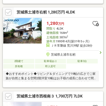
《周辺環境》■ランドロームまで徒歩9分■ヤックスドラッグまで
徒歩13分■ファミリーマートまで徒歩10分《ひだまりハウスのお
茨城県土浦市右籾 1,280万円 4LDK
家探し》（1）当社提携銀行ご紹介・変動金利0.58％～（最低金利
基準）、団体信用生命保険（全疾病と5つの重大疾病保証付）
（2）自己資金0円、勤続1年未満、産休・育休中、確定申告等の
1,280
万円
住宅購入サポート（3）諸費用ローン・おまとめローンのご紹介
間取り
4LDK
2
建物面積
164m
2
土地面積
387m
築年月
1995年4月(築31年5ヶ月)
ＪＲ常磐線 荒川沖駅 徒歩28分
茨城県土浦市右籾
2階建て
駐車場あり
駐車3台
所有権
即入居可
◆おすすめポイント◆リビング＆ダイニングで19帖の広さでご家
族が自然と集まる空間2階洋室10帖はお子様の成長に合わせて間
仕切り可能◆周辺環境◆右籾小学校・・・徒歩20分第六中学
校・・・徒歩35分ファミリーマート土浦摩利山新田店・・・徒歩
6分クスリのアオキまりやま店・・・徒歩8分◆ハウスドゥ土浦南
茨城県土浦市西根南３ 1,700万円 7LDK
を選ぶ魅力◆☆不動産業35年の土浦・阿見を中心とした地域密着
型店舗！☆エージェント全員が地元だからこそお伝えできるエリ
ア特徴！☆物件相場について客観的な資料で、包み隠さずご説明