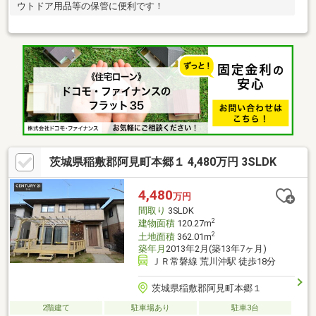
ウトドア用品等の保管に便利です！
茨城県稲敷郡阿見町本郷１ 4,480万円 3SLDK
4,480
万円
間取り
3SLDK
2
建物面積
120.27m
2
土地面積
362.01m
築年月
2013年2月(築13年7ヶ月)
ＪＲ常磐線 荒川沖駅 徒歩18分
茨城県稲敷郡阿見町本郷１
2階建て
駐車場あり
駐車3台