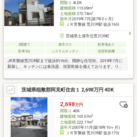
間取り
4LDK
2
建物面積
115.09m
2
土地面積
272.74m
築年月
2019年7月(築7年2ヶ月)
ＪＲ常磐線 荒川沖駅 徒歩16分
茨城県土浦市北荒川沖町
2階建て
都市ガス
駐車場あり
駐車3台
システムキッチン
浴室乾燥機
JR常磐線荒川沖駅まで徒歩約16分。閑静な住宅街。2019年7月に
新築し、キッチンには食洗器、浴室乾燥を備えております。リビ
ングを出るとそこはウッドデッキのある広いお庭になります。全
居室南西向き。全居室6帖以上で収納完備。駐車場3台可/都市ガス
■■■周辺施設■■■JR常磐線 荒川沖駅 1.3km荒川沖小学校 約
茨城県稲敷郡阿見町住吉１ 2,698万円 4DK
1.7km土浦第三中学校 約700m県南病院（土浦市） 約1.7km
2,698
万円
間取り
4DK
2
建物面積
102.67m
2
土地面積
222.17m
築年月
2007年11月(築18年10ヶ月)
ＪＲ常磐線 荒川沖駅 徒歩17分