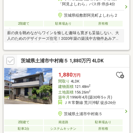
「阿見よしわら」バス停 停歩4分
茨城県稲敷郡阿見町よしわら２
2階建て
駐車場あり
所有権
薪の炎を眺めながらワインを愉しむ趣味も寛ぎも妥協しない、大
人のためのデザイナーズ住宅！2020年築の築浅中古物件あみアウ
トレットまで車で約3分阿見東ICまで約2kmでアクセス良好
茨城県土浦市中村南５ 1,880万円 4LDK
1,880
万円
間取り
4LDK
2
建物面積
121.48m
2
土地面積
156.26m
築年月
1996年4月(築30年5ヶ月)
ＪＲ常磐線 荒川沖駅 徒歩26分
茨城県土浦市中村南５
2階建て
南道路
駐車場あり
駐車2台
システムキッチン
所有権