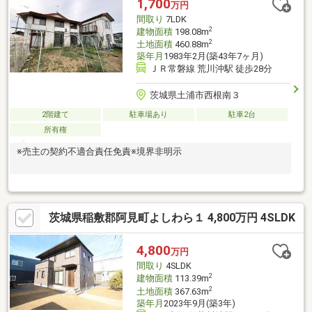
1,700
万円
いたします！☆2年連続 フランチャイズ内接客グランプリにて
間取り
7LDK
入賞（2021年 全国1位）致しました！
2
建物面積
198.08m
2
土地面積
460.88m
築年月
1983年2月(築43年7ヶ月)
ＪＲ常磐線 荒川沖駅 徒歩28分
茨城県土浦市西根南３
2階建て
駐車場あり
駐車2台
所有権
※売主の契約不適合責任免責※境界非明示
茨城県稲敷郡阿見町よしわら１ 4,800万円 4SLDK
4,800
万円
間取り
4SLDK
2
建物面積
113.39m
2
土地面積
367.63m
築年月
2023年9月(築3年)