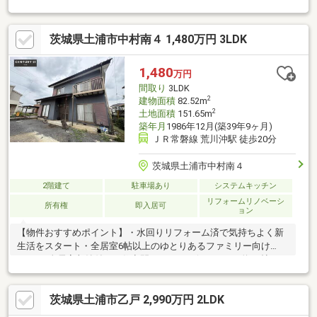
川沖駅まで車で約5分、通勤・通学にも便利 ・コンビニまで徒歩8
分でちょっとした買い物も楽々 ・生活動線がシンプルで暮らしや
茨城県土浦市中村南４ 1,480万円 3LDK
すい平屋住宅 ・開放感と採光に優れた角地 ・周辺に商業施設が充
実した利便性の高い住環境
1,480
万円
間取り
3LDK
2
建物面積
82.52m
2
土地面積
151.65m
築年月
1986年12月(築39年9ヶ月)
ＪＲ常磐線 荒川沖駅 徒歩20分
茨城県土浦市中村南４
2階建て
駐車場あり
システムキッチン
リフォームリノベーシ
所有権
即入居可
ョン
【物件おすすめポイント】・水回りリフォーム済で気持ちよく新
生活をスタート・全居室6帖以上のゆとりあるファミリー向け
3LDK・全居室収納付きで住空間をすっきり保てます・約16帖の
LDKで家族団らんの時間を満喫・1階和室は客間やお子様の遊び場
として活躍・小学校が近く、お子様の通学も安心の立地・スーパ
茨城県土浦市乙戸 2,990万円 2LDK
ー・コンビニ徒歩圏内で毎日のお買い物も便利・子育て世帯に嬉
しい生活利便性の高い住環境