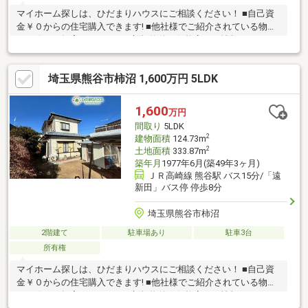
マイホーム探しは、ひだまりハウスにご相談ください！ ■自己資
金￥０からの住宅購入できます! ■他社様でご紹介されている物件
も一緒にご提案できます。 ■新規物件・価格変更の情報がとても
スピーディーです。 ■インターネット非公開の物件もご紹介可能
です。 ■ご希望の方にはメールでのやりとりだけで大丈夫です。
埼玉県熊谷市柿沼 1,600万円 5LDK
■お忙しいときは現地待合せ＆現地解散できます。 ■平日のご見学
希望大歓迎です! ■住宅ローンアドバイザーが銀行手続きをお手伝
い致します。
1,600
万円
間取り
5LDK
2
建物面積
124.73m
2
土地面積
333.87m
築年月
1977年6月(築49年3ヶ月)
ＪＲ高崎線 熊谷駅 バス15分/「遠
新田」バス停 停歩8分
埼玉県熊谷市柿沼
2階建て
駐車場あり
駐車3台
所有権
マイホーム探しは、ひだまりハウスにご相談ください！ ■自己資
金￥０からの住宅購入できます! ■他社様でご紹介されている物件
も一緒にご提案できます。 ■新規物件・価格変更の情報がとても