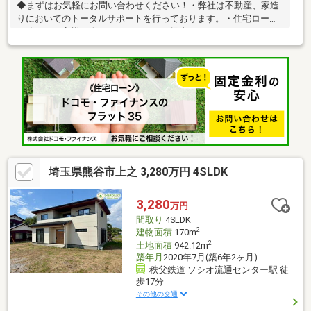
◆まずはお気軽にお問い合わせください！・弊社は不動産、家造
りにおいてのトータルサポートを行っております。・住宅ローン
に強く、お客様一人ひとりにあったご提案をさせていただきま
す。・スタッフ一同、誠心誠意ご対応させていただきます！◆経
験知識が豊富なスタッフが在籍！迅速な対応を心掛けておりま
す。・お問合せを受けてから即日ご対応をさせていただきま
す。・その他物件情報も多数ございます！お気軽にお問い合わせ
ください。
埼玉県熊谷市上之 3,280万円 4SLDK
3,280
万円
間取り
4SLDK
2
建物面積
170m
2
土地面積
942.12m
築年月
2020年7月(築6年2ヶ月)
秩父鉄道 ソシオ流通センター駅 徒
歩17分
その他の交通