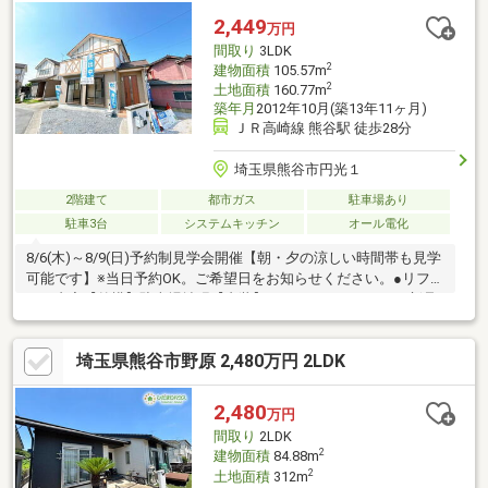
い致します。
2,449
万円
間取り
3LDK
2
建物面積
105.57m
2
土地面積
160.77m
築年月
2012年10月(築13年11ヶ月)
ＪＲ高崎線 熊谷駅 徒歩28分
埼玉県熊谷市円光１
2階建て
都市ガス
駐車場あり
駐車3台
システムキッチン
オール電化
8/6(木)～8/9(日)予約制見学会開催【朝・夕の涼しい時間帯も見学
可能です】※当日予約OK。ご希望日をお知らせください。●リフォ
ーム内容【外構】駐車場拡張【内装】ユニットバス、トイレ新品
交換、クロス張り替え、キッチン・洗面台コーキング補修など
【その他】防蟻施工（５年間保証）●おすすめポイント・駐車ス
埼玉県熊谷市野原 2,480万円 2LDK
ペース 普通車で並列３台・リビング約21.5帖・2012年築の角地
●周辺施設・セブン-イレブン 熊谷第２北大通り店様まで約
400m（徒歩5分）・ヤオコー 熊谷箱田店様まで約900m（徒歩12
2,480
万円
分）・熊谷市立石原小学校まで約650m（徒歩9分）・熊谷市立
間取り
2LDK
2
建物面積
84.88m
2
土地面積
312m