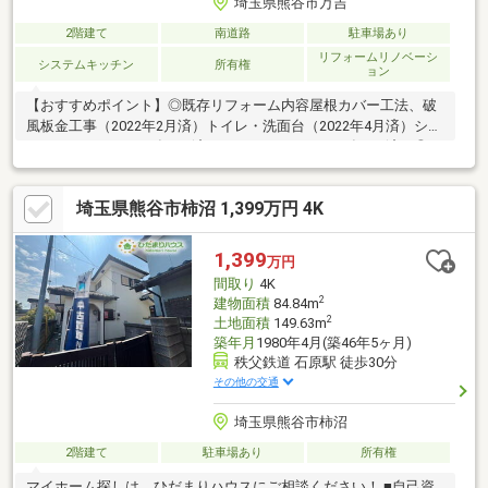
埼玉県熊谷市万吉
2階建て
南道路
駐車場あり
リフォームリノベーシ
システムキッチン
所有権
ョン
【おすすめポイント】◎既存リフォーム内容屋根カバー工法、破
風板金工事（2022年2月済）トイレ・洗面台（2022年4月済）シス
テムキッチン（2021年3月済）ユニットバス（2019年6月済）◎リ
フォーム内容（2026年3月完了予定）屋根・外壁塗装、天井・壁
クロス、洗浄便座交換畳表替え、天井塗装、外構工事、ハウスク
埼玉県熊谷市柿沼 1,399万円 4K
リーニング◎南向きお庭ガーデニングや洗濯物などもしっかり乾
きます◎■【0120-82-3388】へお気軽にお問い合わせください
■■【ララハウス 太田】で検索♪ 最新情報を毎日更新中で
1,399
万円
す！ 弊社ホームページをご利用くださいませ☆☆
間取り
4K
2
建物面積
84.84m
2
土地面積
149.63m
築年月
1980年4月(築46年5ヶ月)
秩父鉄道 石原駅 徒歩30分
その他の交通
埼玉県熊谷市柿沼
2階建て
駐車場あり
所有権
マイホーム探しは、ひだまりハウスにご相談ください！ ■自己資