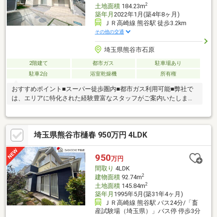
2
土地面積
184.23m
築年月
2022年1月(築4年8ヶ月)
ＪＲ高崎線 熊谷駅 徒歩3.2km
その他の交通
埼玉県熊谷市石原
2階建て
都市ガス
駐車場あり
駐車2台
浴室乾燥機
所有権
おすすめポイント■スーパー徒歩圏内■都市ガス利用可能■弊社で
は、エリアに特化された経験豊富なスタッフがご案内いたしま
す！
埼玉県熊谷市樋春 950万円 4LDK
950
万円
間取り
4LDK
2
建物面積
92.74m
2
土地面積
145.84m
築年月
1995年5月(築31年4ヶ月)
ＪＲ高崎線 熊谷駅 バス24分/「畜
産試験場（埼玉県）」バス停 停歩3分