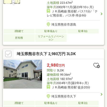
2
土地面積
223.67m
築年月
2002年11月(築23年10ヶ月)
ＪＲ高崎線 熊谷駅 バス11分/「テ
レビ熊谷前」バス停 停歩9分
埼玉県熊谷市原島
2階建て
駐車場あり
駐車3台
リフォームリノベーシ
所有権
ョン
埼玉県熊谷市久下 2,980万円 3LDK
2,980
万円
間取り
3LDK
2
建物面積
99.36m
2
土地面積
182.97m
築年月
2024年1月(築2年8ヶ月)
ＪＲ高崎線 熊谷駅 徒歩20分
埼玉県熊谷市久下
2階建て
駐車場あり
駐車2台