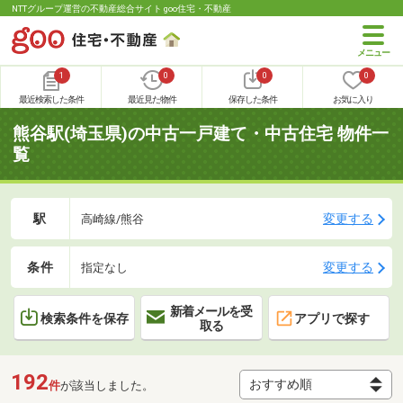
NTTグループ運営の不動産総合サイト goo住宅・不動産
1
0
0
0
最近検索した条件
最近見た物件
保存した条件
お気に入り
熊谷駅(埼玉県)の中古一戸建て・中古住宅 物件一
覧
駅
変更する
高崎線/熊谷
条件
変更する
指定なし
新着メールを受
検索条件を保存
アプリで探す
取る
192
件
が該当しました。