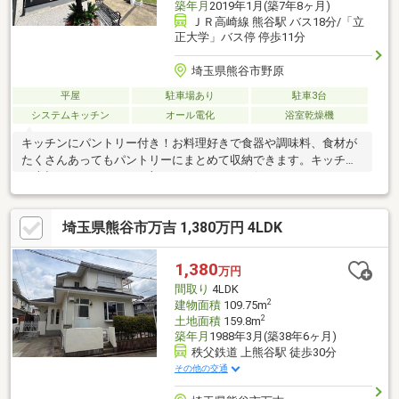
築年月
2019年1月(築7年8ヶ月)
ＪＲ高崎線 熊谷駅 バス18分/「立
正大学」バス停 停歩11分
埼玉県熊谷市野原
平屋
駐車場あり
駐車3台
システムキッチン
オール電化
浴室乾燥機
キッチンにパントリー付き！お料理好きで食器や調味料、食材が
たくさんあってもパントリーにまとめて収納できます。キッチン
も大切なインテリアの一部として、きれいに保てそうです＾＾マ
イホーム探しは、ひだまりハウスにご相談ください！ ■自己資金
￥０からの住宅購入できます! ■他社様でご紹介されている物件も
埼玉県熊谷市万吉 1,380万円 4LDK
一緒にご提案できます。■インターネット非公開の物件もご紹介
可能です。 ■ご希望の方にはメールでのやりとりだけで大丈夫で
す。 ■お忙しいときは現地待合せ＆現地解散できます。 ■平日の
1,380
万円
ご見学希望大歓迎です! ■住宅ローンアドバイザーが銀行手続きを
間取り
4LDK
お手伝い致します。
2
建物面積
109.75m
2
土地面積
159.8m
築年月
1988年3月(築38年6ヶ月)
秩父鉄道 上熊谷駅 徒歩30分
その他の交通