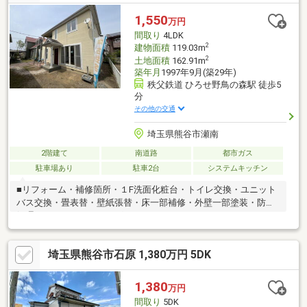
1,550
万円
間取り
4LDK
2
建物面積
119.03m
2
土地面積
162.91m
築年月
1997年9月(築29年)
秩父鉄道 ひろせ野鳥の森駅 徒歩5
分
その他の交通
埼玉県熊谷市瀬南
2階建て
南道路
都市ガス
駐車場あり
駐車2台
システムキッチン
■リフォーム・補修箇所・１F洗面化粧台・トイレ交換・ユニット
バス交換・畳表替・壁紙張替・床一部補修・外壁一部塗装・防蟻
処理・ハウスクリーニング
埼玉県熊谷市石原 1,380万円 5DK
1,380
万円
間取り
5DK