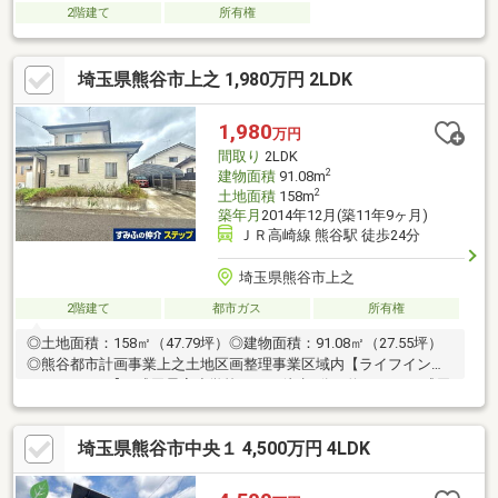
2階建て
所有権
埼玉県熊谷市上之 1,980万円 2LDK
1,980
万円
間取り
2LDK
2
建物面積
91.08m
2
土地面積
158m
築年月
2014年12月(築11年9ヶ月)
ＪＲ高崎線 熊谷駅 徒歩24分
埼玉県熊谷市上之
2階建て
都市ガス
所有権
◎土地面積：158㎡（47.79坪）◎建物面積：91.08㎡（27.55坪）
◎熊谷都市計画事業上之土地区画整理事業区域内【ライフインフ
ォメーション】□成田星宮小学校・・・徒歩8分（約640ｍ）□成田
こども園・・・徒歩6分（約460ｍ）□ベルクフォルテ上之
店・・・徒歩5分（約400ｍ）□ローソン熊谷上之店・・・徒歩2分
埼玉県熊谷市中央１ 4,500万円 4LDK
（約110ｍ）□マツモトキヨシフォルテ上之店・・・徒歩5分（約
350ｍ）□熊谷総合病院・・・徒歩9分（約660ｍ）□上之公
園・・・徒歩4分（約300ｍ）