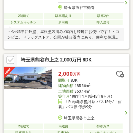
埼玉県熊谷市樋春
2階建て
駐車場あり
駐車2台
システムキッチン
所有権
即入居可
・令和3年に外壁、屋根塗装済み♪室内も綺麗にお使いです！・コ
ンビニ、ドラッグストア、公園が徒歩圏内にあり、便利な住環境
♪・全室6帖以上、2面彩光で明るく開放的な間取りです【弊社で
は以下の５つのことをお客様にお約束いたします】1.物件の善し
悪しは全て正直にお話しします。2.無理な売り込みや契約の催
埼玉県熊谷市上之 2,000万円 8DK
促、突然の訪問等、しつこい営業はいたしません。3.契約したら
終わりではなくお引き渡し後、お引越し後もお客様のパートナー
であること。4.ウソやおとり広告は一切使いません。(データ更新
2,000
万円
は迅速に行います。）5.お客様の個人情報は細心の注意を払って
間取り
8DK
取り扱います。
2
建物面積
185.36m
2
土地面積
360.14m
築年月
1981年1月(築45年8ヶ月)
ＪＲ高崎線 熊谷駅 バス18分/「宿
裏」バス停 停歩9分
埼玉県熊谷市上之
2階建て
南道路
都市ガス
駐車場あり
駐車3台
システムキッチン