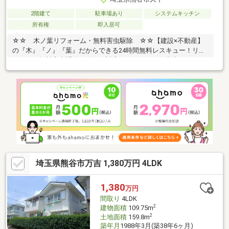
2階建て
駐車場あり
システムキッチン
所有権
即入居可
☆☆ 木ノ葉リフォーム・無料害虫駆除 ☆☆【建設×不動産】
の『木』『ノ』『葉』だからできる24時間無料レスキュー！リフ
ォーム・無料害虫駆除サビース対応しております！中古でもアフ
ターサービスがついており、住んでからの安心をずっとお届けし
ます！内覧時に、無料相談・お見積りも物件ごとに作成可能！！
オウチ探しも、リフォームも一緒に相談できます！＼弊社には、
『きつね隊』・『ゴリラ隊』という無料かけつけサービスの仕組
みが、整っています♪／住んでからのお家トラブル、緊急対応も承
っております♪お家のこと、すべて木ノ葉プランニングにお任せく
ださい＾＾
埼玉県熊谷市万吉 1,380万円 4LDK
1,380
万円
間取り
4LDK
2
建物面積
109.75m
2
土地面積
159.8m
築年月
1988年3月(築38年6ヶ月)