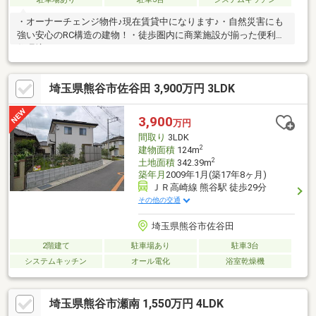
・オーナーチェンジ物件♪現在賃貸中になります♪・自然災害にも
強い安心のRC構造の建物！・徒歩圏内に商業施設が揃った便利な
住環境です！
埼玉県熊谷市佐谷田 3,900万円 3LDK
3,900
万円
間取り
3LDK
2
建物面積
124m
2
土地面積
342.39m
築年月
2009年1月(築17年8ヶ月)
ＪＲ高崎線 熊谷駅 徒歩29分
その他の交通
埼玉県熊谷市佐谷田
2階建て
駐車場あり
駐車3台
システムキッチン
オール電化
浴室乾燥機
埼玉県熊谷市瀬南 1,550万円 4LDK