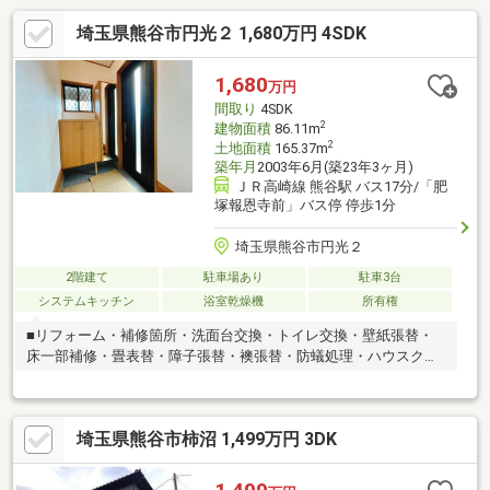
フが不動産の購入をサポートさせていただきます。不動産購入で
埼玉県熊谷市円光２ 1,680万円 4SDK
失敗をしたくないのであれば、プロの私どもにお任せください。
1,680
万円
間取り
4SDK
2
建物面積
86.11m
2
土地面積
165.37m
築年月
2003年6月(築23年3ヶ月)
ＪＲ高崎線 熊谷駅 バス17分/「肥
塚報恩寺前」バス停 停歩1分
埼玉県熊谷市円光２
2階建て
駐車場あり
駐車3台
システムキッチン
浴室乾燥機
所有権
■リフォーム・補修箇所・洗面台交換・トイレ交換・壁紙張替・
床一部補修・畳表替・障子張替・襖張替・防蟻処理・ハウスクリ
ーニング
埼玉県熊谷市柿沼 1,499万円 3DK