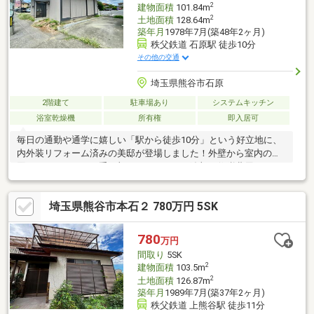
2
建物面積
101.84m
2
土地面積
128.64m
築年月
1978年7月(築48年2ヶ月)
秩父鉄道 石原駅 徒歩10分
その他の交通
埼玉県熊谷市石原
2階建て
駐車場あり
システムキッチン
浴室乾燥機
所有権
即入居可
毎日の通勤や通学に嬉しい「駅から徒歩10分」という好立地に、
内外装リフォーム済みの美邸が登場しました！外壁から室内の水
回りまでしっかりと手が加えられており、追加の修繕費用なしで
すぐにお住まいいただけます。部屋数が5DKと大変豊富なので、
お子様それぞれの個室や趣味の部屋、在宅ワーク用の書斎など、
埼玉県熊谷市本石２ 780万円 5SK
ご家族のライフスタイルに合わせた自由な使い方が可能です。
780
万円
間取り
5SK
2
建物面積
103.5m
2
土地面積
126.87m
築年月
1989年7月(築37年2ヶ月)
秩父鉄道 上熊谷駅 徒歩11分