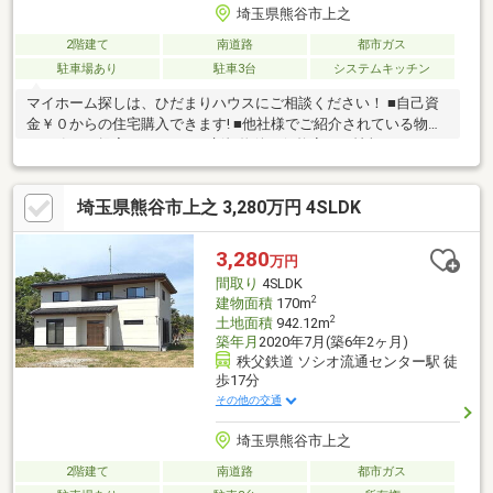
埼玉県熊谷市上之
2階建て
南道路
都市ガス
駐車場あり
駐車3台
システムキッチン
マイホーム探しは、ひだまりハウスにご相談ください！ ■自己資
金￥０からの住宅購入できます! ■他社様でご紹介されている物件
も一緒にご提案できます。 ■新規物件・価格変更の情報がとても
スピーディーです。 ■インターネット非公開の物件もご紹介可能
です。 ■ご希望の方にはメールでのやりとりだけで大丈夫です。
埼玉県熊谷市上之 3,280万円 4SLDK
■お忙しいときは現地待合せ＆現地解散できます。 ■平日のご見学
希望大歓迎です! ■住宅ローンアドバイザーが銀行手続きをお手伝
い致します。
3,280
万円
間取り
4SLDK
2
建物面積
170m
2
土地面積
942.12m
築年月
2020年7月(築6年2ヶ月)
秩父鉄道 ソシオ流通センター駅 徒
歩17分
その他の交通
埼玉県熊谷市上之
2階建て
南道路
都市ガス