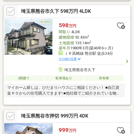
スピーディーです。 ■インターネット非公開の物件もご紹介可能
です。 ■ご希望の方にはメールでのやりとりだけで大丈夫です。
埼玉県熊谷市久下 598万円 4LDK
■お忙しいときは現地待合せ＆現地解散できます。 ■平日のご見学
希望大歓迎です! ■住宅ローンアドバイザーが銀行手続きをお手伝
い致します。
598
万円
間取り
4LDK
2
建物面積
92.43m
2
土地面積
135.14m
築年月
1980年3月(築46年6ヶ月)
ＪＲ高崎線 熊谷駅 徒歩24分
その他の交通
埼玉県熊谷市久下
2階建て
駐車場あり
所有権
マイホーム探しは、ひだまりハウスにご相談ください！ ■自己資
金￥０からの住宅購入できます! ■他社様でご紹介されている物件
も一緒にご提案できます。 ■新規物件・価格変更の情報がとても
スピーディーです。 ■インターネット非公開の物件もご紹介可能
です。 ■ご希望の方にはメールでのやりとりだけで大丈夫です。
埼玉県熊谷市押切 999万円 4DK
■お忙しいときは現地待合せ＆現地解散できます。 ■平日のご見学
希望大歓迎です! ■住宅ローンアドバイザーが銀行手続きをお手伝
い致します。
999
万円