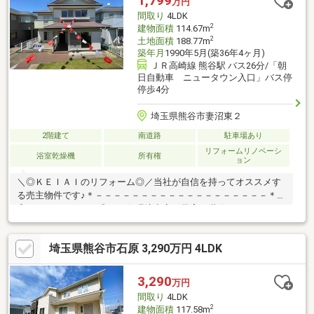
1,799
万円
診断も可能です！■ご所有不動産の査定やご売却もお気軽にご相
間取り
4LDK
談下さい！大切な資産、よりご納得頂ける提案を致します！
2
建物面積
114.67m
2
土地面積
188.77m
築年月
1990年5月(築36年4ヶ月)
ＪＲ高崎線 熊谷駅 バス26分/「朝
日自動車 ニュータウン入口」バス停
停歩4分
埼玉県熊谷市妻沼東２
2階建て
南道路
駐車場あり
リフォームリノベーシ
浴室乾燥機
所有権
ョン
＼◎ＫＥＩＡＩのリフォーム◎／当社が自信を持ってオススメす
る売主物件です♪＊－－－－－－－－－－－－－－－－－－－＊＼
◎おすすめポイント◎／・住環境充実で子育て世代にもおすす
め・収納完備で片付けはかどる♪・日当たり良好！明るいお部屋・
閑静な住宅街で安心♪・家賃より安く憧れの庭付き戸建♪＼◎周辺
埼玉県熊谷市石原 3,290万円 4LDK
環境◎／・妻沼小学校（約1200ｍ）・妻沼東中学校（約1100
ｍ）・フードマーケットカスミ妻沼店（約130ｍ）＊－－－－－
－－－－－－－－－－－－－－＊＼◎本日ご見学可能◎／「今か
3,290
万円
ら見たい！」「お一人でも安心」お気軽にお問い合わせ♪住宅ロー
間取り
4LDK
ンのご相談も随時お任せください！
2
建物面積
117.58m