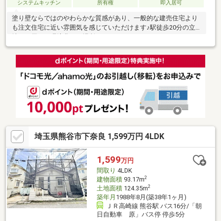
システムキッチン
所有権
即入居可
塗り壁ならではのやわらかな質感があり、一般的な建売住宅より
も注文住宅に近い雰囲気を感じていただけます♪駅徒歩20分の立
地で、周りの環境豊かな場所です/
埼玉県熊谷市下奈良 1,599万円 4LDK
1,599
万円
間取り
4LDK
2
建物面積
93.17m
2
土地面積
124.35m
築年月
1988年8月(築38年1ヶ月)
ＪＲ高崎線 熊谷駅 バス16分/「朝
日自動車 原」バス停 停歩5分