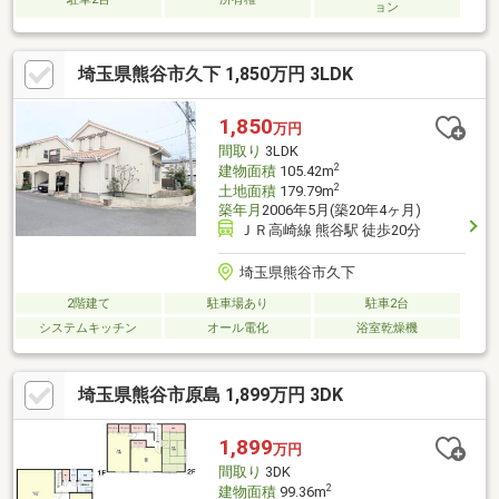
ョン
埼玉県熊谷市久下 1,850万円 3LDK
1,850
万円
間取り
3LDK
2
建物面積
105.42m
2
土地面積
179.79m
築年月
2006年5月(築20年4ヶ月)
ＪＲ高崎線 熊谷駅 徒歩20分
埼玉県熊谷市久下
2階建て
駐車場あり
駐車2台
システムキッチン
オール電化
浴室乾燥機
埼玉県熊谷市原島 1,899万円 3DK
1,899
万円
間取り
3DK
2
建物面積
99.36m