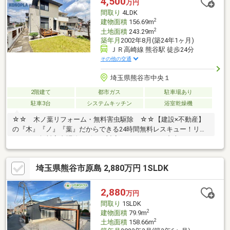
4,500
万円
間取り
4LDK
2
建物面積
156.69m
2
土地面積
243.29m
築年月
2002年8月(築24年1ヶ月)
ＪＲ高崎線 熊谷駅 徒歩24分
その他の交通
埼玉県熊谷市中央１
2階建て
都市ガス
駐車場あり
駐車3台
システムキッチン
浴室乾燥機
☆☆ 木ノ葉リフォーム・無料害虫駆除 ☆☆【建設×不動産】
の『木』『ノ』『葉』だからできる24時間無料レスキュー！リフ
ォーム・無料害虫駆除サビース対応しております！中古でもアフ
ターサービスがついており、住んでからの安心をずっとお届けし
ます！内覧時に、無料相談・お見積りも物件ごとに作成可能！！
埼玉県熊谷市原島 2,880万円 1SLDK
オウチ探しも、リフォームも一緒に相談できます！＼弊社には、
『きつね隊』・『ゴリラ隊』という無料かけつけサービスの仕組
みが、整っています♪／住んでからのお家トラブル、緊急対応も承
2,880
万円
っております♪お家のこと、すべて木ノ葉プランニングにお任せく
間取り
1SLDK
ださい＾＾
2
建物面積
79.9m
2
土地面積
158.66m