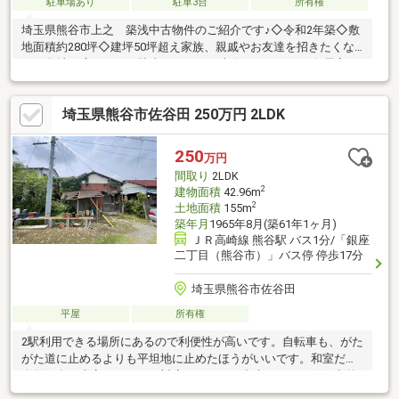
駐車場あり
駐車3台
所有権
埼玉県熊谷市上之 築浅中古物件のご紹介です♪◇令和2年築◇敷
地面積約280坪◇建坪50坪超え家族、親戚やお友達を招きたくな
る♪♪敷地が広いため、駐車スペースも十分にあります。各居室に
収納がありしっかりと収納ができます！LDKは縦長ため家具のレ
イアウトがしやすく、お好みの落ち着くリビング空間が作れそう
埼玉県熊谷市佐谷田 250万円 2LDK
です ☆□■当店物件情報をご覧いただきありがとうございます■□
お客様駐車場、キッズルーム完備。ご家族連れでもお気軽にご来
店ください。物件探しはもちろん、住宅ローン、お金に関する不
250
万円
安や疑問もお聞かせください。
間取り
2LDK
2
建物面積
42.96m
2
土地面積
155m
築年月
1965年8月(築61年1ヶ月)
ＪＲ高崎線 熊谷駅 バス1分/「銀座
二丁目（熊谷市）」バス停 停歩17分
埼玉県熊谷市佐谷田
平屋
所有権
2駅利用できる場所にあるので利便性が高いです。自転車も、がた
がた道に止めるよりも平坦地に止めたほうがいいです。和室だと
人数の多い来客があっても対応することが出来ます。雨戸は意外
と役に立つんです、台風の時の窓ガラスを守ります。当社スタッ