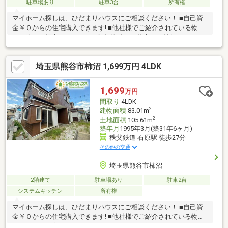
駐車場あり
駐車3台
所有権
マイホーム探しは、ひだまりハウスにご相談ください！ ■自己資
金￥０からの住宅購入できます! ■他社様でご紹介されている物件
も一緒にご提案できます。 ■新規物件・価格変更の情報がとても
スピーディーです。 ■インターネット非公開の物件もご紹介可能
です。 ■ご希望の方にはメールでのやりとりだけで大丈夫です。
埼玉県熊谷市柿沼 1,699万円 4LDK
■お忙しいときは現地待合せ＆現地解散できます。 ■平日のご見学
希望大歓迎です! ■住宅ローンアドバイザーが銀行手続きをお手伝
い致します。
1,699
万円
間取り
4LDK
2
建物面積
83.01m
2
土地面積
105.61m
築年月
1995年3月(築31年6ヶ月)
秩父鉄道 石原駅 徒歩27分
その他の交通
埼玉県熊谷市柿沼
2階建て
駐車場あり
駐車2台
システムキッチン
所有権
マイホーム探しは、ひだまりハウスにご相談ください！ ■自己資
金￥０からの住宅購入できます! ■他社様でご紹介されている物件
も一緒にご提案できます。 ■新規物件・価格変更の情報がとても