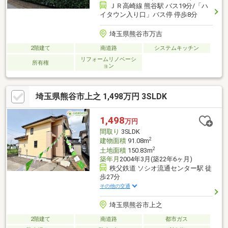
ＪＲ高崎線 熊谷駅 バス19分/「ハ
イタウン入り口」バス停 停歩8分
埼玉県熊谷市万吉
2階建て
南道路
システムキッチン
リフォームリノベーシ
所有権
ョン
埼玉県熊谷市上之 1,498万円 3SLDK
1,498
万円
間取り
3SLDK
2
建物面積
91.08m
2
土地面積
150.83m
築年月
2004年3月(築22年6ヶ月)
秩父鉄道 ソシオ流通センター駅 徒
歩27分
その他の交通
埼玉県熊谷市上之
2階建て
南道路
都市ガス