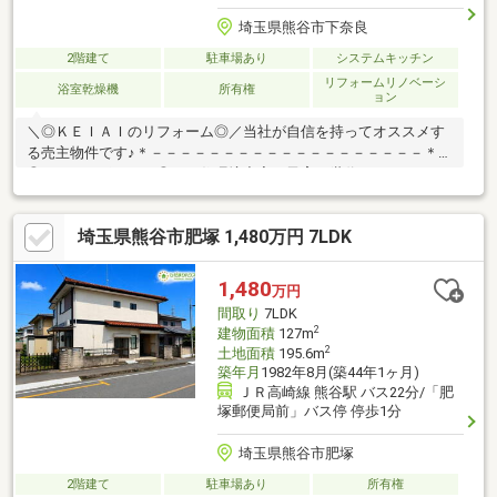
埼玉県熊谷市下奈良
2階建て
駐車場あり
システムキッチン
リフォームリノベーシ
浴室乾燥機
所有権
ョン
＼◎ＫＥＩＡＩのリフォーム◎／当社が自信を持ってオススメす
る売主物件です♪＊－－－－－－－－－－－－－－－－－－－＊＼
◎おすすめポイント◎／・住環境充実で子育て世代にもおすす
め・収納完備で片付けはかどる♪・日当たり良好！明るいお部屋・
閑静な住宅街で安心♪・家賃より安く憧れの庭付き戸建♪＼◎周辺
埼玉県熊谷市肥塚 1,480万円 7LDK
環境◎／・奈良小学校（約650ｍ）・奈良中学校（約1800ｍ）・
ベルク柿沼店（約2300ｍ）＊－－－－－－－－－－－－－－－－
－－－＊＼◎本日ご見学可能◎／「今から見たい！」「お一人で
1,480
万円
も安心」お気軽にお問い合わせ♪住宅ローンのご相談も随時お任せ
間取り
7LDK
ください！
2
建物面積
127m
2
土地面積
195.6m
築年月
1982年8月(築44年1ヶ月)
ＪＲ高崎線 熊谷駅 バス22分/「肥
塚郵便局前」バス停 停歩1分
埼玉県熊谷市肥塚
2階建て
駐車場あり
所有権