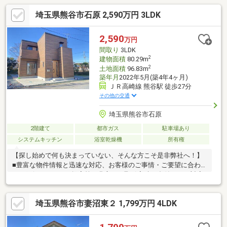
埼玉県熊谷市石原 2,590万円 3LDK
2,590
万円
間取り
3LDK
2
建物面積
80.29m
2
土地面積
96.83m
築年月
2022年5月(築4年4ヶ月)
ＪＲ高崎線 熊谷駅 徒歩27分
その他の交通
埼玉県熊谷市石原
2階建て
都市ガス
駐車場あり
システムキッチン
浴室乾燥機
所有権
【探し始めで何も決まっていない、そんな方こそ是非弊社へ！】
■豊富な物件情報と迅速な対応、お客様のご事情・ご要望に合わ
せた銀行ローンのご提案等、豊富なお取引実績に裏付された対応
と総合力でお手伝いさせて頂きます。ネットに掲載出来ない情報
も多数あります！■ＷＥＢ内覧、動画・オンライン案内にも対応
埼玉県熊谷市妻沼東２ 1,799万円 4LDK
しています！ ■店舗には駐車場完備、キッズスペースもございま
すので、小さなお子様連れでも安心してお越し下さい！■自社工
事部による追加工事、リフォーム工事可能！安心安全の無料住宅