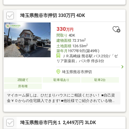
スピーディーです。 ■インターネット非公開の物件もご紹介可能
です。 ■ご希望の方にはメールでのやりとりだけで大丈夫です。
埼玉県熊谷市押切 330万円 4DK
■お忙しいときは現地待合せ＆現地解散できます。 ■平日のご見学
希望大歓迎です! ■住宅ローンアドバイザーが銀行手続きをお手伝
い致します。
330
万円
間取り
4DK
2
建物面積
72.31m
2
土地面積
126.53m
築年月
1977年9月(築49年)
ＪＲ高崎線 熊谷駅 バス25分/「ゼ
リア新薬前」バス停 停歩3分
埼玉県熊谷市押切
2階建て
駐車場あり
駐車2台
所有権
マイホーム探しは、ひだまりハウスにご相談ください！ ■自己資
金￥０からの住宅購入できます! ■他社様でご紹介されている物件
も一緒にご提案できます。 ■新規物件・価格変更の情報がとても
スピーディーです。 ■インターネット非公開の物件もご紹介可能
です。 ■ご希望の方にはメールでのやりとりだけで大丈夫です。
埼玉県熊谷市円光１ 2,449万円 3LDK
■お忙しいときは現地待合せ＆現地解散できます。 ■平日のご見学
希望大歓迎です! ■住宅ローンアドバイザーが銀行手続きをお手伝