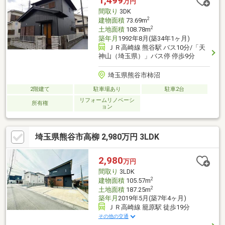
1,499
万円
間取り
3DK
2
建物面積
73.69m
2
土地面積
108.78m
築年月
1992年8月(築34年1ヶ月)
ＪＲ高崎線 熊谷駅 バス10分/「天
神山（埼玉県）」バス停 停歩9分
埼玉県熊谷市柿沼
2階建て
駐車場あり
駐車2台
リフォームリノベーシ
所有権
ョン
埼玉県熊谷市高柳 2,980万円 3LDK
2,980
万円
間取り
3LDK
2
建物面積
105.57m
2
土地面積
187.25m
築年月
2019年5月(築7年4ヶ月)
ＪＲ高崎線 籠原駅 徒歩19分
その他の交通