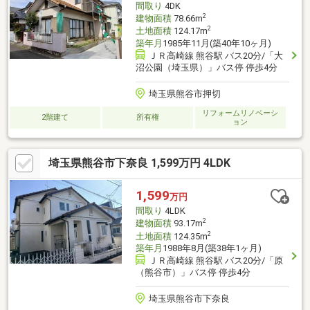
間取り
4DK
2
建物面積
78.66m
2
土地面積
124.17m
築年月
1985年11月(築40年10ヶ月)
ＪＲ高崎線 熊谷駅 バス20分/「大
沼公園（埼玉県）」バス停 停歩4分
埼玉県熊谷市押切
リフォームリノベーシ
2階建て
所有権
ョン
埼玉県熊谷市下奈良 1,599万円 4LDK
1,599
万円
間取り
4LDK
2
建物面積
93.17m
2
土地面積
124.35m
築年月
1988年8月(築38年1ヶ月)
ＪＲ高崎線 熊谷駅 バス20分/「原
（熊谷市）」バス停 停歩4分
埼玉県熊谷市下奈良