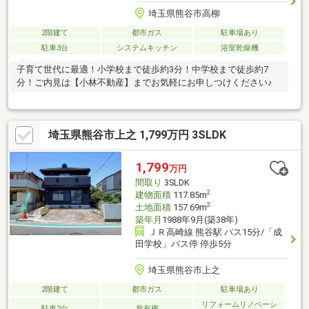
埼玉県熊谷市高柳
2階建て
都市ガス
駐車場あり
駐車3台
システムキッチン
浴室乾燥機
子育て世代に最適！小学校まで徒歩約3分！中学校まで徒歩約7
分！ご内見は【小林不動産】までお気軽にお申しつけください♪
埼玉県熊谷市上之 1,799万円 3SLDK
1,799
万円
間取り
3SLDK
2
建物面積
117.85m
2
土地面積
157.69m
築年月
1988年9月(築38年)
ＪＲ高崎線 熊谷駅 バス15分/「成
田学校」バス停 停歩5分
埼玉県熊谷市上之
2階建て
都市ガス
駐車場あり
リフォームリノベーシ
駐車2台
所有権