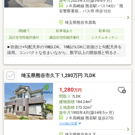
築年月
2023年3月(築3年6ヶ月)
ＪＲ高崎線 熊谷駅 バス14分/「熊
谷警察署前」バス停 停歩12分
埼玉県熊谷市原島
2階建て
駐車場あり
駐車3台
設計住宅性能評価付
建設住宅性能評価付
システムキッチン
■ 吹抜け×勾配天井の18帖LDK。18帖のLDKに吹抜けと勾配天井を
採用。コンパクトな住まいながら、数字以上の開放感と明るさを
実現しています。■ 平屋＋ロフト（書斎）という贅沢な構成。生
活の中心はワンフロアで完結。。ロフト部分は書斎・ワークスペ
ース・趣味部屋として使え、単身～二人暮らしに◎です。■ 生活
埼玉県熊谷市久下 1,280万円 7LDK
感を抑える収納計画。玄関横収納＋ウォークインクローゼットを
配置。居住空間をすっきり保てる、建築家ならではの収納設計。
■ R+houseならではの高性能住宅。高断熱・高気密仕様で、吹抜
1,280
万円
けでも快適。光熱費を抑えながら、一年中心地よい室内環境を保
間取り
7LDK
ちます。
2
建物面積
184.24m
2
土地面積
273.32m
築年月
1992年4月(築34年5ヶ月)
ＪＲ高崎線 熊谷駅 徒歩27分
その他の交通
埼玉県熊谷市久下