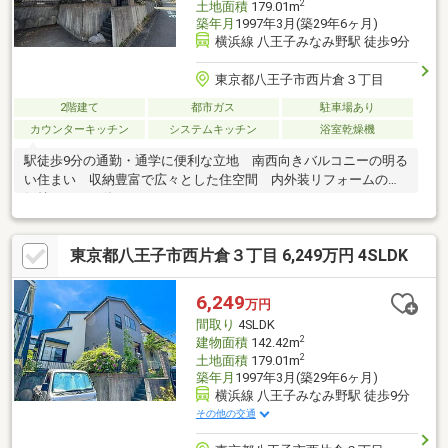
2
土地面積
179.01m
築年月
1997年3月(築29年6ヶ月)
横浜線 八王子みなみ野駅 徒歩9分
東京都八王子市西片倉３丁目
2階建て
都市ガス
駐車場あり
カウンターキッチン
システムキッチン
浴室乾燥機
駅徒歩9分の通勤・通学に便利な立地 南西向きバルコニーの明る
い住まい 収納豊富で広々とした住空間 内外装リフォームの為
気持ちよくお使いいただけます
東京都八王子市西片倉３丁目 6,249万円 4SLDK
6,249
万円
間取り
4SLDK
2
建物面積
142.42m
2
土地面積
179.01m
築年月
1997年3月(築29年6ヶ月)
横浜線 八王子みなみ野駅 徒歩9分
その他の交通