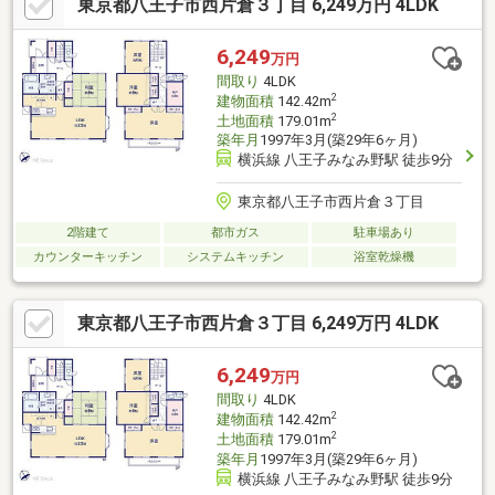
東京都八王子市西片倉３丁目 6,249万円 4LDK
6,249
万円
間取り
4LDK
2
建物面積
142.42m
2
土地面積
179.01m
築年月
1997年3月(築29年6ヶ月)
横浜線 八王子みなみ野駅 徒歩9分
東京都八王子市西片倉３丁目
2階建て
都市ガス
駐車場あり
カウンターキッチン
システムキッチン
浴室乾燥機
東京都八王子市西片倉３丁目 6,249万円 4LDK
6,249
万円
間取り
4LDK
2
建物面積
142.42m
2
土地面積
179.01m
築年月
1997年3月(築29年6ヶ月)
横浜線 八王子みなみ野駅 徒歩9分