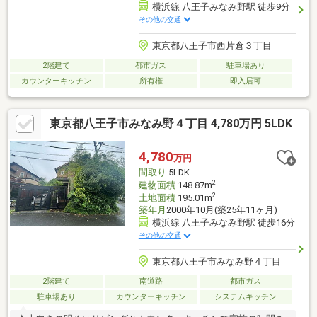
横浜線 八王子みなみ野駅 徒歩9分
その他の交通
東京都八王子市西片倉３丁目
2階建て
都市ガス
駐車場あり
カウンターキッチン
所有権
即入居可
東京都八王子市みなみ野４丁目 4,780万円 5LDK
4,780
万円
間取り
5LDK
2
建物面積
148.87m
2
土地面積
195.01m
築年月
2000年10月(築25年11ヶ月)
横浜線 八王子みなみ野駅 徒歩16分
その他の交通
東京都八王子市みなみ野４丁目
2階建て
南道路
都市ガス
駐車場あり
カウンターキッチン
システムキッチン