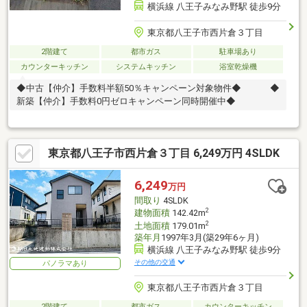
横浜線 八王子みなみ野駅 徒歩9分
東京都八王子市西片倉３丁目
2階建て
都市ガス
駐車場あり
カウンターキッチン
システムキッチン
浴室乾燥機
◆中古【仲介】手数料半額50％キャンペーン対象物件◆ ◆
新築【仲介】手数料0円ゼロキャンペーン同時開催中◆
東京都八王子市西片倉３丁目 6,249万円 4SLDK
6,249
万円
間取り
4SLDK
2
建物面積
142.42m
2
土地面積
179.01m
築年月
1997年3月(築29年6ヶ月)
横浜線 八王子みなみ野駅 徒歩9分
その他の交通
パノラマあり
東京都八王子市西片倉３丁目
2階建て
都市ガス
カウンターキッチン