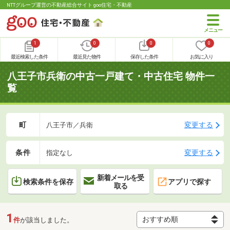
NTTグループ運営の不動産総合サイト goo住宅・不動産
1
0
0
0
最近検索した条件
最近見た物件
保存した条件
お気に入り
八王子市兵衛の中古一戸建て・中古住宅 物件一
覧
町
変更する
八王子市／兵衛
条件
変更する
指定なし
新着メールを受
検索条件を保存
アプリで探す
取る
1
件
が該当しました。