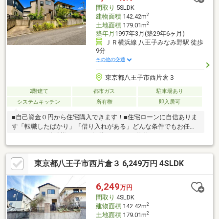
間取り
5SLDK
2
建物面積
142.42m
2
土地面積
179.01m
築年月
1997年3月(築29年6ヶ月)
ＪＲ横浜線 八王子みなみ野駅 徒歩
9分
その他の交通
東京都八王子市西片倉３
2階建て
都市ガス
駐車場あり
システムキッチン
所有権
即入居可
■自己資金０円から住宅購入できます！■住宅ローンに自信ありま
す「転職したばかり」「借り入れがある」どんな条件でもお任せ
ください！■他社様でネット掲載されている物件も、まとめてご
紹介可能です！■見学、お問合せにつきましては土日に限らず平
日、営業時間外でもご対応可能です！東亜住宅ではお客様が安心
東京都八王子市西片倉３ 6,249万円 4SLDK
して頂けますよう常に新しい事を取り入れております。経験豊富
な知識でお客様の悩み事をしっかりと解消いたします。お住まい
探しは東亜住宅にお任せください！ご見学予約は0120-60-
6,249
万円
1665【通話料無料】までお気軽にお電話ください♪スマートフォ
間取り
4SLDK
ンの方は右下の青いバナーよりお問合せ頂けます♪
2
建物面積
142.42m
2
土地面積
179.01m