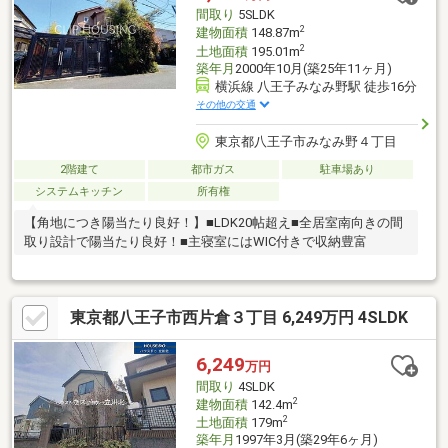
間取り
5SLDK
2
建物面積
148.87m
2
土地面積
195.01m
築年月
2000年10月(築25年11ヶ月)
横浜線 八王子みなみ野駅 徒歩16分
その他の交通
東京都八王子市みなみ野４丁目
2階建て
都市ガス
駐車場あり
システムキッチン
所有権
【角地につき陽当たり良好！】■LDK20帖超え■全居室南向きの間
取り設計で陽当たり良好！■主寝室にはWIC付きで収納豊富
東京都八王子市西片倉３丁目 6,249万円 4SLDK
6,249
万円
間取り
4SLDK
2
建物面積
142.4m
2
土地面積
179m
築年月
1997年3月(築29年6ヶ月)