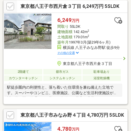
東京都八王子市西片倉３丁目 6,249万円 5SLDK
6,249
万円
間取り
5SLDK
2
建物面積
142.42m
2
土地面積
179.01m
築年月
1997年3月(築29年6ヶ月)
横浜線 八王子みなみ野駅 徒歩9分
その他の交通
東京都八王子市西片倉３丁目
2階建て
都市ガス
駐車場あり
カウンターキッチン
システムキッチン
浴室乾燥機
駅徒歩圏内の利便性と、落ち着いた住環境を兼ね備えた立地で
す。スーパーやコンビニ、医療施設、公園など生活利便施設が身
近に揃う区画整理された美しい街並み・子育て世帯にもおすすめ
です。
東京都八王子市みなみ野４丁目 4,780万円 5SLDK
4,780
万円