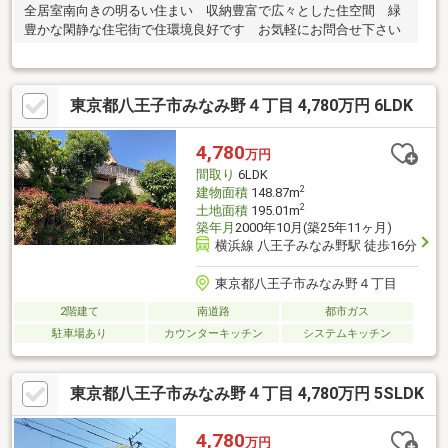
全居室南向きの明るい住まい 収納豊富で広々とした住空間 緑
豊かな閑静な住宅街で住環境良好です お気軽にお問合せ下さい
東京都八王子市みなみ野４丁目 4,780万円 6LDK
4,780
万円
間取り
6LDK
2
建物面積
148.87m
2
土地面積
195.01m
築年月
2000年10月(築25年11ヶ月)
横浜線 八王子みなみ野駅 徒歩16分
東京都八王子市みなみ野４丁目
2階建て
南道路
都市ガス
駐車場あり
カウンターキッチン
システムキッチン
東京都八王子市みなみ野４丁目 4,780万円 5SLDK
4,780
万円