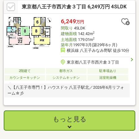
東京都八王子市西片倉３丁目 6,249万円 4SLDK
6,249
万円
間取り
4SLDK
2
建物面積
142.42m
2
土地面積
179.01m
築年月
1997年3月(築29年6ヶ月)
横浜線 八王子みなみ野駅 徒歩10分
東京都八王子市西片倉３丁目
2階建て
都市ガス
駐車場あり
カウンターキッチン
システムキッチン
浴室乾燥機
＼【八王子市専門！】ハウスドゥ 八王子駅北／2026年6月リフォ
ーム☆彡
もっと見る