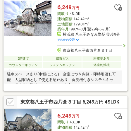
6,249
万円
間取り
4SLDK
2
建物面積
142.42m
2
土地面積
179.01m
築年月
1997年3月(築29年6ヶ月)
横浜線 八王子みなみ野駅 徒歩9分
その他の交通
東京都八王子市西片倉３丁目
2階建て
都市ガス
駐車場あり
カウンターキッチン
システムキッチン
浴室乾燥機
駐車スペースあり(車種による) 空室につき内覧・即時引渡し可
能 大型収納として使える納戸あり 食洗機付きシステムキッチ
ン 浴室乾燥機付きバスルーム 都市ガス
東京都八王子市西片倉３丁目 6,249万円 4SLDK
6,249
万円
間取り
4SLDK
2
建物面積
142.42m