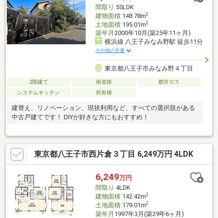
間取り
5SLDK
2
建物面積
148.78m
2
土地面積
195.01m
築年月
2000年10月(築25年11ヶ月)
横浜線 八王子みなみ野駅 徒歩11分
その他の交通
東京都八王子市みなみ野４丁目
2階建て
南道路
都市ガス
システムキッチン
所有権
建替え、リノベーション、現状利用など、すべての選択肢がある
中古戸建てです！ DIYが好きな方にもおすすめ！
東京都八王子市西片倉３丁目 6,249万円 4LDK
6,249
万円
間取り
4LDK
2
建物面積
142.42m
2
土地面積
179.01m
築年月
1997年3月(築29年6ヶ月)