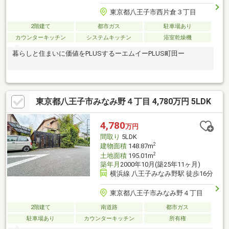
東京都八王子市西片倉３丁目
2階建て
都市ガス
駐車場あり
カウンターキッチン
システムキッチン
浴室乾燥機
暮らしと住まいに価値をPLUSするーエムイーPLUS町田ー
東京都八王子市みなみ野４丁目 4,780万円 5LDK
4,780
万円
間取り
5LDK
2
建物面積
148.87m
2
土地面積
195.01m
築年月
2000年10月(築25年11ヶ月)
横浜線 八王子みなみ野駅 徒歩16分
東京都八王子市みなみ野４丁目
2階建て
南道路
都市ガス
駐車場あり
カウンターキッチン
所有権