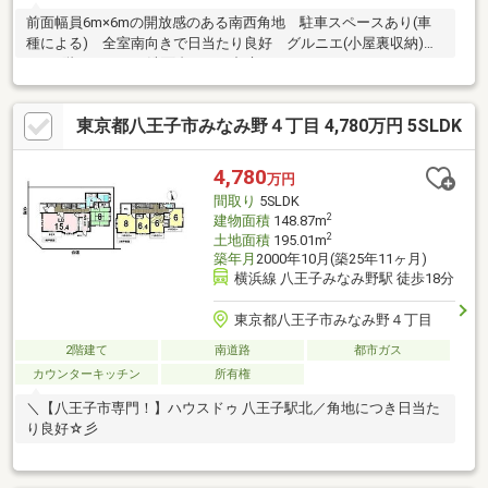
前面幅員6m×6mの開放感のある南西角地 駐車スペースあり(車
種による) 全室南向きで日当たり良好 グルニエ(小屋裏収納)付
き 2階にセカンド洗面台あり 都市ガス
東京都八王子市みなみ野４丁目 4,780万円 5SLDK
4,780
万円
間取り
5SLDK
2
建物面積
148.87m
2
土地面積
195.01m
築年月
2000年10月(築25年11ヶ月)
横浜線 八王子みなみ野駅 徒歩18分
東京都八王子市みなみ野４丁目
2階建て
南道路
都市ガス
カウンターキッチン
所有権
＼【八王子市専門！】ハウスドゥ 八王子駅北／角地につき日当た
り良好☆彡