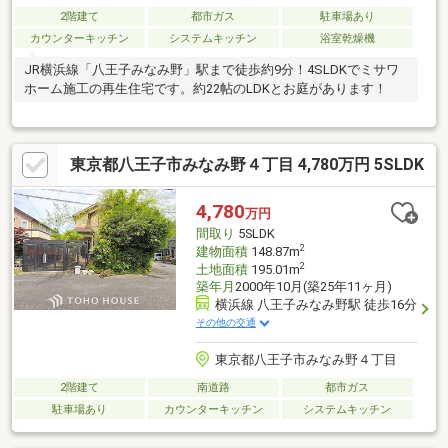
2階建て
都市ガス
駐車場あり
カウンターキッチン
システムキッチン
浴室乾燥機
JR横浜線「八王子みなみ野」駅まで徒歩約9分！4SLDKでミサワ
ホーム施工の再生住宅です。約22帖のLDKとお庭があります！
東京都八王子市みなみ野４丁目 4,780万円 5SLDK
4,780
万円
間取り
5SLDK
2
建物面積
148.87m
2
土地面積
195.01m
築年月
2000年10月(築25年11ヶ月)
横浜線 八王子みなみ野駅 徒歩16分
その他の交通
東京都八王子市みなみ野４丁目
2階建て
南道路
都市ガス
駐車場あり
カウンターキッチン
システムキッチン