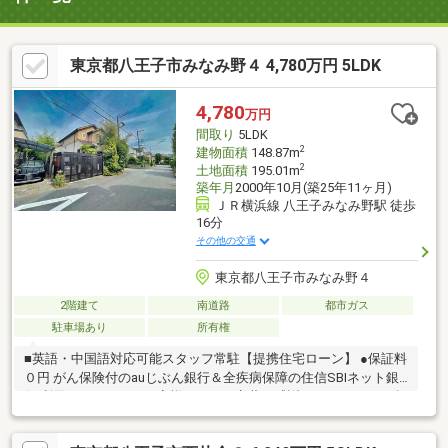
東京都八王子市みなみ野４ 4,780万円 5LDK
4,780
万円
間取り
5LDK
2
建物面積
148.87m
2
土地面積
195.01m
築年月
2000年10月(築25年11ヶ月)
ＪＲ横浜線 八王子みなみ野駅 徒歩
16分
その他の交通
東京都八王子市みなみ野４
2階建て
南道路
都市ガス
駐車場あり
所有権
■英語・中国語対応可能スタッフ常駐【提携住宅ローン】 ●保証料
０円 がん保険付のauじぶん銀行＆全疾病保障の住信SBIネット銀
行 利用可たくさんのお客様からのお言葉に感謝してこれからも楽
しく素敵なお家探しをお約束します。お家探しを始めてみようと
思われたらまずは、お気軽に東宝ハウス町田に相談してみません