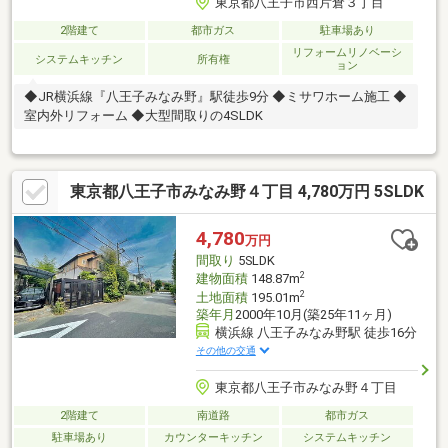
東京都八王子市西片倉３丁目
2階建て
都市ガス
駐車場あり
リフォームリノベーシ
システムキッチン
所有権
ョン
◆JR横浜線『八王子みなみ野』駅徒歩9分 ◆ミサワホーム施工 ◆
室内外リフォーム ◆大型間取りの4SLDK
東京都八王子市みなみ野４丁目 4,780万円 5SLDK
4,780
万円
間取り
5SLDK
2
建物面積
148.87m
2
土地面積
195.01m
築年月
2000年10月(築25年11ヶ月)
横浜線 八王子みなみ野駅 徒歩16分
その他の交通
東京都八王子市みなみ野４丁目
2階建て
南道路
都市ガス
駐車場あり
カウンターキッチン
システムキッチン