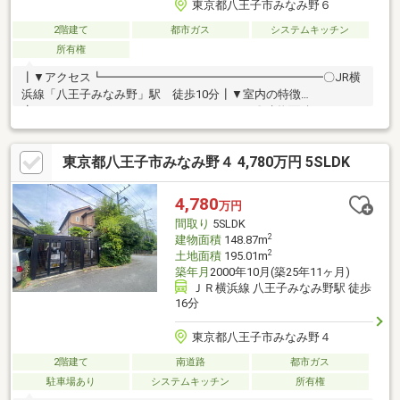
東京都八王子市みなみ野６
2階建て
都市ガス
システムキッチン
所有権
┃▼アクセス┗━━━━━━━━━━━━━━━━━━━〇JR横
浜線「八王子みなみ野」駅 徒歩10分┃▼室内の特徴
┗━━━━━━━━━━━━━━━━━━━〇建物面積：157.93
㎡ (47.7坪) 土地面積：203.88㎡ (61.6坪) 〇カースペース2台ご
ざいます。（車種による制限あり）〇リビング・ダイニング部分
東京都八王子市みなみ野４ 4,780万円 5SLDK
にはガス床暖房がございます。〇平成9年10月築、三井ハウス旧
施工の5LDKタイプ〇北東・北西の角地。開放感ある立地条件で
す。前面道路は北東側の幅員が約8.0m、北西側の幅員が約6.0mと
4,780
万円
ゆとりのある道路です。
間取り
5SLDK
2
建物面積
148.87m
2
土地面積
195.01m
築年月
2000年10月(築25年11ヶ月)
ＪＲ横浜線 八王子みなみ野駅 徒歩
16分
東京都八王子市みなみ野４
2階建て
南道路
都市ガス
駐車場あり
システムキッチン
所有権