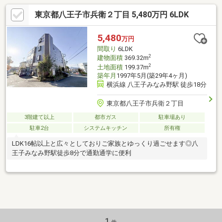
東京都八王子市兵衛２丁目 5,480万円 6LDK
5,480
万円
間取り
6LDK
2
建物面積
369.32m
2
土地面積
199.37m
築年月
1997年5月(築29年4ヶ月)
横浜線 八王子みなみ野駅 徒歩18分
東京都八王子市兵衛２丁目
3階建て以上
都市ガス
駐車場あり
駐車2台
システムキッチン
所有権
LDK16帖以上と広々としておりご家族とゆっくり過ごせます◎八
王子みなみ野駅徒歩8分で通勤通学に便利
1