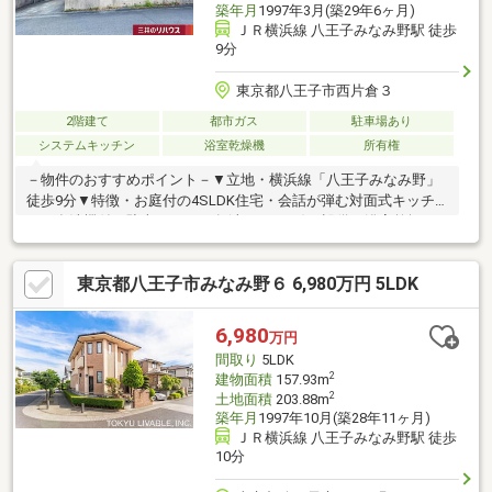
築年月
1997年3月(築29年6ヶ月)
ＪＲ横浜線 八王子みなみ野駅 徒歩
9分
東京都八王子市西片倉３
2階建て
都市ガス
駐車場あり
システムキッチン
浴室乾燥機
所有権
－物件のおすすめポイント－▼立地・横浜線「八王子みなみ野」
徒歩9分▼特徴・お庭付の4SLDK住宅・会話が弾む対面式キッチ
ン、食洗機付・駐車スペース有(車種による)▼設備・浴室乾燥
機・TVモニタ付インターホン▼2026年6月内外装リフォーム内容
【交換】キッチン、コンロ、お風呂、トイレ 等【貼替】クロス、
東京都八王子市みなみ野６ 6,980万円 5LDK
フロアタイル、CF 等【その他】外壁塗装、屋根塗装、白蟻点検、
ハウスクリーニング▼周辺環境・sanwa八王子みなみ野店 徒歩7
分(約540m)■ ご希望の住まい探しをお手伝いします
6,980
万円
━━━━━・・・物件の詳細・ご相談はお気軽にお問い合わせく
間取り
5LDK
ださい。
2
建物面積
157.93m
2
土地面積
203.88m
築年月
1997年10月(築28年11ヶ月)
ＪＲ横浜線 八王子みなみ野駅 徒歩
10分