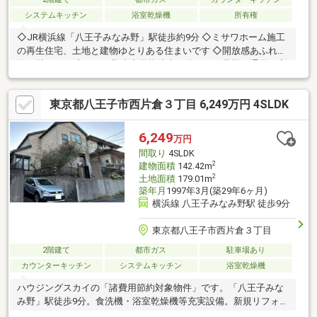
システムキッチン
浴室乾燥機
所有権
◇JR横浜線「八王子みなみ野」駅徒歩約9分 ◇ミサワホーム施工
の再生住宅、土地と建物ゆとりある住まいです ◇開放感あふれる
約22帖のLDK ◇みなみ野小中学校徒歩10分と、お子様の通学も安
心の距離です
東京都八王子市西片倉３丁目 6,249万円 4SLDK
6,249
万円
間取り
4SLDK
2
建物面積
142.42m
2
土地面積
179.01m
築年月
1997年3月(築29年6ヶ月)
横浜線 八王子みなみ野駅 徒歩9分
東京都八王子市西片倉３丁目
2階建て
都市ガス
駐車場あり
カウンターキッチン
システムキッチン
浴室乾燥機
ハウジングスカイの「諸費用節約対象物件」です。「八王子みな
み野」駅徒歩9分。食洗機・浴室乾燥機等充実設備。新規リフォー
ム。