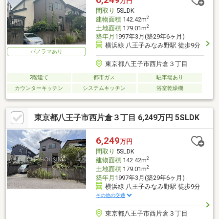
万円
間取り
5SLDK
2
建物面積
142.42m
2
土地面積
179.01m
築年月
1997年3月(築29年6ヶ月)
横浜線 八王子みなみ野駅 徒歩9分
パノラマあり
東京都八王子市西片倉３丁目
2階建て
都市ガス
駐車場あり
カウンターキッチン
システムキッチン
浴室乾燥機
東京都八王子市西片倉３丁目 6,249万円 5SLDK
6,249
万円
間取り
5SLDK
2
建物面積
142.42m
2
土地面積
179.01m
築年月
1997年3月(築29年6ヶ月)
横浜線 八王子みなみ野駅 徒歩9分
その他の交通
東京都八王子市西片倉３丁目