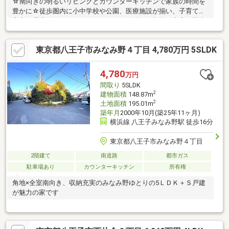
☆南向きの明るいリビングとカウンターキッチンで家族の時間を
豊かに☆徒歩圏内に小中学校や公園、医療施設が揃い、子育てに
安心の環境☆ウォークインクローゼット付きで収納も充実、駐車
場完備の快適な住まいです☆
東京都八王子市みなみ野４丁目 4,780万円 5SLDK
4,780
万円
間取り
5SLDK
2
建物面積
148.87m
2
土地面積
195.01m
築年月
2000年10月(築25年11ヶ月)
横浜線 八王子みなみ野駅 徒歩16分
東京都八王子市みなみ野４丁目
2階建て
南道路
都市ガス
駐車場あり
カウンターキッチン
所有権
角地×全室南向き、収納充実のみなみ野ゆとりの5ＬＤＫ＋Ｓ戸建
が魅力の家です