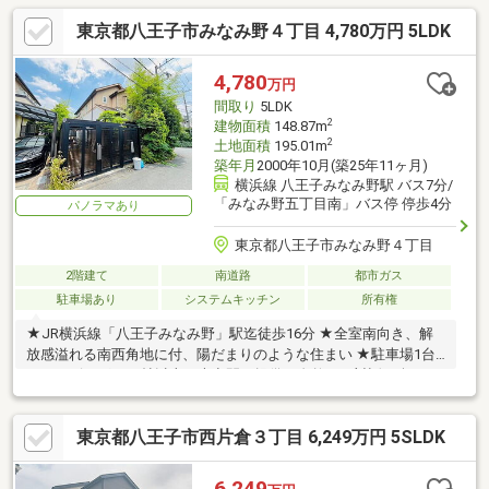
東京都八王子市みなみ野４丁目 4,780万円 5LDK
4,780
万円
間取り
5LDK
2
建物面積
148.87m
2
土地面積
195.01m
築年月
2000年10月(築25年11ヶ月)
横浜線 八王子みなみ野駅 バス7分/
「みなみ野五丁目南」バス停 停歩4分
パノラマあり
東京都八王子市みなみ野４丁目
2階建て
南道路
都市ガス
駐車場あり
システムキッチン
所有権
★JR横浜線「八王子みなみ野」駅迄徒歩16分 ★全室南向き、解
放感溢れる南西角地に付、陽だまりのような住まい ★駐車場1台
可！リビングは15帖以上の大空間を提供、自然との対話を楽し
む、庭とテラスの魅力
東京都八王子市西片倉３丁目 6,249万円 5SLDK
6,249