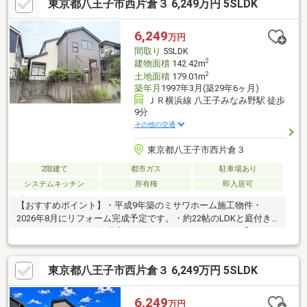
東京都八王子市西片倉３ 6,249万円 5SLDK
か？何も決まっていなくて大丈夫！まずはお客様の夢をお聞かせ
ください！お問合せをお待ちしております☆☆
6,249
万円
間取り
5SLDK
2
建物面積
142.42m
2
土地面積
179.01m
築年月
1997年3月(築29年6ヶ月)
ＪＲ横浜線 八王子みなみ野駅 徒歩
9分
その他の交通
東京都八王子市西片倉３
2階建て
都市ガス
駐車場あり
システムキッチン
所有権
即入居可
【おすすめポイント】・平成9年築のミサワホーム施工物件・
2026年8月にリフォーム完成予定です。・約22帖のLDKと庭付き
です。・5SLDKで、全居室に収納スペースがあります。【リフォ
ーム内容】・システムキッチン交換・ユニットバス交換・洗面化
粧台交換・トイレ便器交換・クロス張替・外装塗装・屋根塗装・
東京都八王子市西片倉３ 6,249万円 5SLDK
フロアタイル張替・畳表替・室内クリーニング・白蟻点検・一部
建具交換※2026年8月に完成予定です。お盆の期間も資料請求等対
応可能です。
6,249
万円