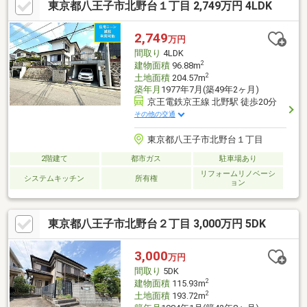
東京都八王子市北野台１丁目 2,749万円 4LDK
2,749
万円
間取り
4LDK
2
建物面積
96.88m
2
土地面積
204.57m
築年月
1977年7月(築49年2ヶ月)
京王電鉄京王線 北野駅 徒歩20分
その他の交通
東京都八王子市北野台１丁目
2階建て
都市ガス
駐車場あり
リフォームリノベーシ
システムキッチン
所有権
ョン
東京都八王子市北野台２丁目 3,000万円 5DK
3,000
万円
間取り
5DK
2
建物面積
115.93m
2
土地面積
193.72m