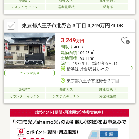
2階建て
都市ガス
駐車場あり
システムキッチン
浴室乾燥機
所有権
東京都八王子市北野台３丁目 3,249万円 4LDK
3,249
万円
間取り
4LDK
2
建物面積
106.93m
2
土地面積
192.11m
築年月
1982年3月(築44年6ヶ月)
横浜線 片倉駅 徒歩29分
パノラマあり
東京都八王子市北野台３丁目
2階建て
都市ガス
駐車場あり
カウンターキッチン
システムキッチン
浴室乾燥機