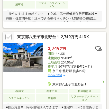
リフォームリノベーシ
所有権
ョン
－物件のおすすめポイント－▼立地・第一種低層住居専用地域▼
特徴・住空間を広く活用できる壁付キッチン・LD隣接の和室は
2WAY、客間等に活用可能・2面採光の主寝室は約8.0帖の広さ・2
室から出入り可能な南東向きバルコニー・LDに面するテラス有・
駐車スペース有(車種による)▼2026年5月内外装リフォーム内容
東京都八王子市北野台１ 2,749万円 4LDK
【交換】キッチン、洗面化粧台、浴室、トイレ 等【張替】クロス
【その他】フローリング重張り、外壁屋根塗装、防蟻工事(5年保
証)、ハウスクリーニング 他■ ご希望の住まい探しをお手伝いしま
2,749
万円
す ━━━━━・・・物件の詳細・ご相談はお気軽にお問い合わせ
間取り
4LDK
ください。
2
建物面積
96.88m
2
土地面積
204.57m
築年月
1977年7月(築49年2ヶ月)
京王線 北野駅 徒歩20分
その他の交通
東京都八王子市北野台１
2階建て
都市ガス
駐車場あり
リフォームリノベーシ
システムキッチン
所有権
ョン
■自己資金０円から住宅購入できます！■住宅ローンに自信ありま