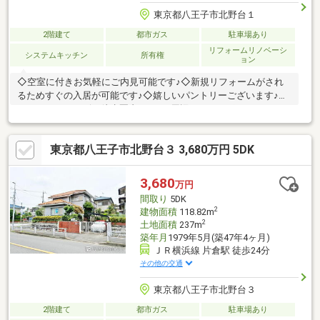
東京都八王子市北野台１
2階建て
都市ガス
駐車場あり
リフォームリノベーシ
システムキッチン
所有権
ョン
◇空室に付きお気軽にご内見可能です♪◇新規リフォームがされ
るためすぐの入居が可能です♪◇嬉しいパントリーございます♪◇
スーパー、コンビニ徒歩圏内です♪～周辺おすすめポイント～ ・
コンビニ ：徒歩8分 ・スーパー： 徒歩10分 ・薬
局 ： 徒歩10分 ・高嶺小学校： 徒歩11分 ・中
東京都八王子市北野台３ 3,680万円 5DK
山中学校： 徒歩15分まずは現地をご見学♪内覧ご希望＆お
問い合わせは、グループ創業55年GLOBALKOEIまで！！（TEL
0120-971-347）【受付時間】10:00～19:00【定休日】水曜
3,680
万円
間取り
5DK
2
建物面積
118.82m
2
土地面積
237m
築年月
1979年5月(築47年4ヶ月)
ＪＲ横浜線 片倉駅 徒歩24分
その他の交通
東京都八王子市北野台３
2階建て
都市ガス
駐車場あり