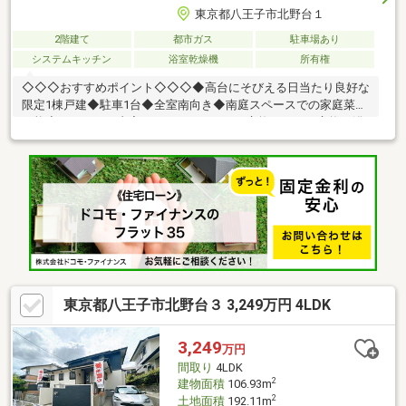
東京都八王子市北野台１
2階建て
都市ガス
駐車場あり
システムキッチン
浴室乾燥機
所有権
◇◇◇おすすめポイント◇◇◇◆高台にそびえる日当たり良好な
限定1棟戸建◆駐車1台◆全室南向き◆南庭スペースでの家庭菜園
可能◆リフォーム内容・システムキッチン交換・トイレ交換・浴
室リフォーム・洗面化粧台交換・給湯器交換・クロス貼替・フロ
ーリング貼替・和洋変更工事・外壁屋根塗装・ハウスクリーニン
グ実施済み
東京都八王子市北野台３ 3,249万円 4LDK
3,249
万円
間取り
4LDK
2
建物面積
106.93m
2
土地面積
192.11m