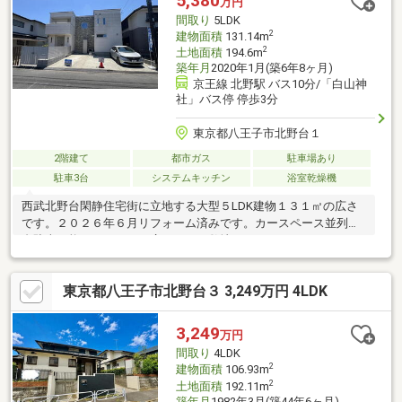
5,380
万円
物件の詳細・ご相談はお気軽にお問い合わせください。
間取り
5LDK
2
建物面積
131.14m
2
土地面積
194.6m
築年月
2020年1月(築6年8ヶ月)
京王線 北野駅 バス10分/「白山神
社」バス停 停歩3分
東京都八王子市北野台１
2階建て
都市ガス
駐車場あり
駐車3台
システムキッチン
浴室乾燥機
西武北野台閑静住宅街に立地する大型５LDK建物１３１㎡の広さ
です。２０２６年６月リフォーム済みです。カースペース並列２
台駐車可能な１９４㎡の広々とした敷地。
東京都八王子市北野台３ 3,249万円 4LDK
3,249
万円
間取り
4LDK
2
建物面積
106.93m
2
土地面積
192.11m
築年月
1982年3月(築44年6ヶ月)