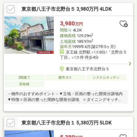
東京都八王子市北野台５ 3,980万円 4LDK
3,980
万円
間取り
4LDK
2
建物面積
129.29m
2
土地面積
189.97m
築年月
1999年4月(築27年5ヶ月)
京王線 北野駅 バス8分/「北野台５
丁目」バス停 停歩4分
東京都八王子市北野台５
2階建て
都市ガス
システムキッチン
所有権
－物件のおすすめポイント－▼立地・区画の整った開発分譲地内
▼特徴 ○ 区画の整った閑静な開発分譲地 ○ ダイニングキッチン
は開放感のある吹き抜け天井 ○ 2階の1部屋は間仕切り追加によ
り2部屋として利用可能 ○ 各居室ゆったりとした設計 ○ 南向き
バルコニーにより日当たり良好 ○ 各居室に豊富な収納力 ○ ウ
東京都八王子市北野台１ 5,380万円 5LDK
ォークインクローゼットあり ○ 屋根、外壁は10年前に塗り替え
済 ○ 車庫あり ※車種によるが二台駐車可能▼周辺環境・打越岡
谷公園 徒歩2分(約160m)■ ご希望の住まい探しをお手伝いします