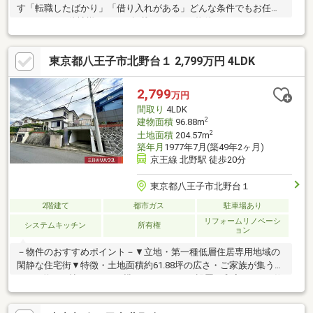
す「転職したばかり」「借り入れがある」どんな条件でもお任せ
ください！■他社様でネット掲載されている物件も、まとめてご
紹介可能です！■見学、お問合せにつきましては土日に限らず平
日、営業時間外でもご対応可能です！東亜住宅ではお客様が安心
東京都八王子市北野台１ 2,799万円 4LDK
して頂けますよう常に新しい事を取り入れております。経験豊富
な知識でお客様の悩み事をしっかりと解消いたします。お住まい
探しは東亜住宅にお任せください！ご見学予約は0120-60-
2,799
万円
1665【通話料無料】までお気軽にお電話ください♪スマートフォ
間取り
4LDK
ンの方は右下の青いバナーよりお問合せ頂けます♪
2
建物面積
96.88m
2
土地面積
204.57m
築年月
1977年7月(築49年2ヶ月)
京王線 北野駅 徒歩20分
東京都八王子市北野台１
2階建て
都市ガス
駐車場あり
リフォームリノベーシ
システムキッチン
所有権
ョン
－物件のおすすめポイント－▼立地・第一種低層住居専用地域の
閑静な住宅街▼特徴・土地面積約61.88坪の広さ・ご家族が集う
LDKは約17.0帖・キッチン横にパントリーを設置・和室は2WAY仕
様、多用途に活用可能・ガーデニングなどを楽しめるお庭有・屋
根付駐車スペース1台分有(車種制限有)▼2025年9月内外装リフォ