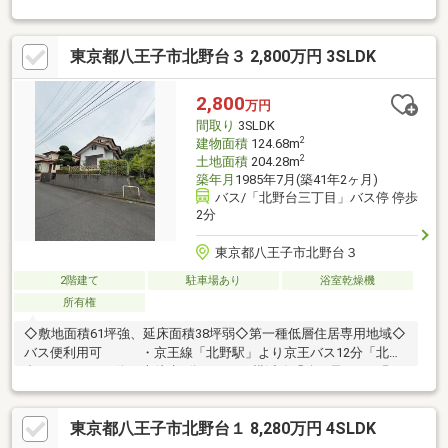
ム内容》・外壁屋根塗装 ・耐震補強工事 ・システムキッチ
ン・浴室 ・洗面室 ・トイレ ・建具 ・フローリング ・ク
東京都八王子市北野台３ 2,800万円 3SLDK
ロスなど お気軽にお問い合わせください
♪━━━━━━━━━━━━━・‥…
2,800
万円
間取り
3SLDK
2
建物面積
124.68m
2
土地面積
204.28m
築年月
1985年7月(築41年2ヶ月)
バス/「北野台三丁目」バス停 停歩
2分
東京都八王子市北野台３
2階建て
駐車場あり
浴室乾燥機
所有権
◇敷地面積61坪強、延床面積38坪弱◇第一種低層住居専用地域◇
バス便利用可 ・京王線「北野駅」より京王バス12分「北野
台三丁目」バス停下車徒歩2分 ・横浜線「八王子みなみ野
駅」より京王バス11分「坂上（北野台）」バス停下車徒歩5分
東京都八王子市北野台１ 8,280万円 4SLDK