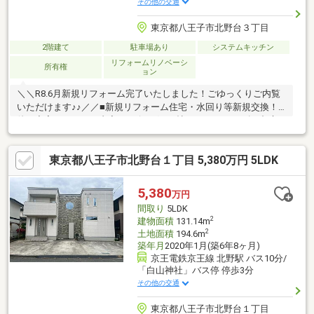
その他の交通
東京都八王子市北野台３丁目
2階建て
駐車場あり
システムキッチン
リフォームリノベーシ
所有権
ョン
＼＼R8.6月新規リフォーム完了いたしました！ごゆっくりご内覧
いただけます♪♪／／■新規リフォーム住宅・水回り等新規交換！
他、充実リフォーム内容■リビング18.5帖■カースペース有■都市
ガスエリア
東京都八王子市北野台１丁目 5,380万円 5LDK
5,380
万円
間取り
5LDK
2
建物面積
131.14m
2
土地面積
194.6m
築年月
2020年1月(築6年8ヶ月)
京王電鉄京王線 北野駅 バス10分/
「白山神社」バス停 停歩3分
その他の交通
東京都八王子市北野台１丁目