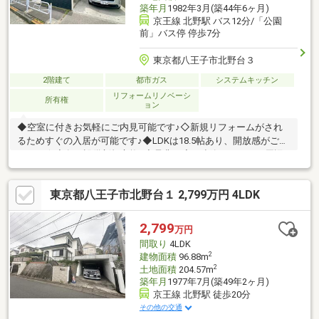
築年月
1982年3月(築44年6ヶ月)
京王線 北野駅 バス12分/「公園
前」バス停 停歩7分
東京都八王子市北野台３
2階建て
都市ガス
システムキッチン
リフォームリノベーシ
所有権
ョン
◆空室に付きお気軽にご内見可能です♪◇新規リフォームがされ
るためすぐの入居が可能です♪◆LDKは18.5帖あり、開放感がござ
います☆◇各種設備新規交換♪◆是非一度ご連絡下さい！～周辺
おすすめポイント～ ・コンビニ： 徒歩14分 ・スーパ
ー： 徒歩14分 ・薬局 ： 徒歩8分 ・中山小学
東京都八王子市北野台１ 2,799万円 4LDK
校： 徒歩10分 ・中山中学校： 徒歩10分まずは現地を
ご見学♪内覧ご希望＆お問い合わせは、グループ創業55年
GLOBALKOEIまで！！（TEL 0120-971-347）【受付時間】10:00
2,799
万円
～19:00【定休日】水曜
間取り
4LDK
2
建物面積
96.88m
2
土地面積
204.57m
築年月
1977年7月(築49年2ヶ月)
京王線 北野駅 徒歩20分
その他の交通