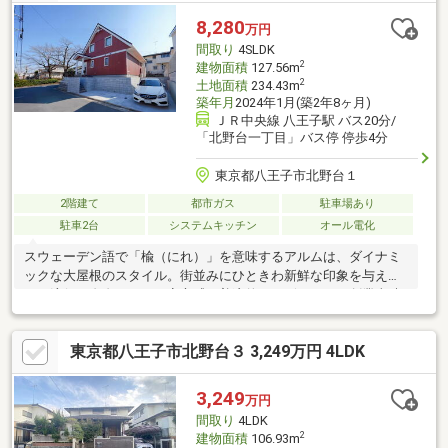
8,280
万円
間取り
4SLDK
2
建物面積
127.56m
2
土地面積
234.43m
築年月
2024年1月(築2年8ヶ月)
ＪＲ中央線 八王子駅 バス20分/
「北野台一丁目」バス停 停歩4分
東京都八王子市北野台１
2階建て
都市ガス
駐車場あり
駐車2台
システムキッチン
オール電化
スウェーデン語で「楡（にれ）」を意味するアルムは、ダイナミ
ックな大屋根のスタイル。街並みにひときわ新鮮な印象を与えま
す。流行に左右されない安心感と普遍的なデザインは、創業当時
より愛され続けています。■下記「関連リンク」より本物件特設
サイトをご覧いただけます■■ドローン映像などもあります■本物
東京都八王子市北野台３ 3,249万円 4LDK
件は転勤等の理由によりオーナーが数ヶ月しか住んでいません。2
階の居室は全く使っておりません。建物は新築未入居に近い良好
な状態です。・70坪 北西角地／駐車スペース2台・オール電化住
3,249
万円
宅／太陽光発電5.5kW／蓄電池10kWh設置
間取り
4LDK
2
建物面積
106.93m