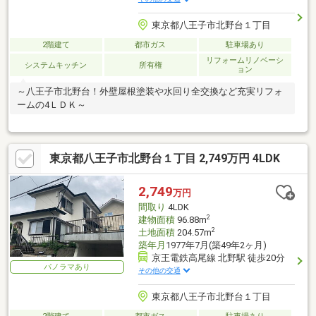
東京都八王子市北野台１丁目
2階建て
都市ガス
駐車場あり
リフォームリノベーシ
システムキッチン
所有権
ョン
～八王子市北野台！外壁屋根塗装や水回り全交換など充実リフォ
ームの4ＬＤＫ～
東京都八王子市北野台１丁目 2,749万円 4LDK
2,749
万円
間取り
4LDK
2
建物面積
96.88m
2
土地面積
204.57m
築年月
1977年7月(築49年2ヶ月)
京王電鉄高尾線 北野駅 徒歩20分
パノラマあり
その他の交通
東京都八王子市北野台１丁目