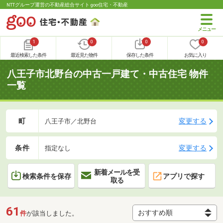
NTTグループ運営の不動産総合サイト goo住宅・不動産
1
0
0
0
最近検索した条件
最近見た物件
保存した条件
お気に入り
八王子市北野台の中古一戸建て・中古住宅 物件
一覧
町
変更する
八王子市／北野台
条件
変更する
指定なし
新着メールを受
検索条件を保存
アプリで探す
取る
61
件
が該当しました。