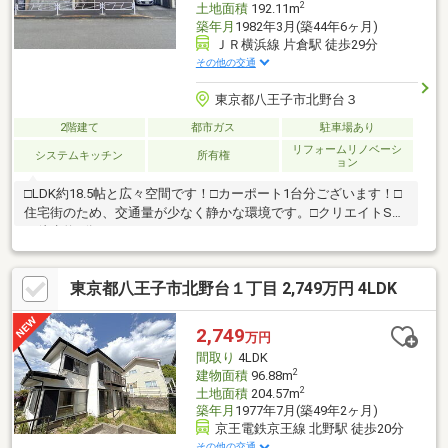
2
土地面積
192.11m
築年月
1982年3月(築44年6ヶ月)
ＪＲ横浜線 片倉駅 徒歩29分
その他の交通
東京都八王子市北野台３
2階建て
都市ガス
駐車場あり
リフォームリノベーシ
システムキッチン
所有権
ョン
□LDK約18.5帖と広々空間です！□カーポート1台分ございます！□
住宅街のため、交通量が少なく静かな環境です。□クリエイトSD
が徒歩約8分にあります。
東京都八王子市北野台１丁目 2,749万円 4LDK
2,749
万円
間取り
4LDK
2
建物面積
96.88m
2
土地面積
204.57m
築年月
1977年7月(築49年2ヶ月)
京王電鉄京王線 北野駅 徒歩20分
その他の交通