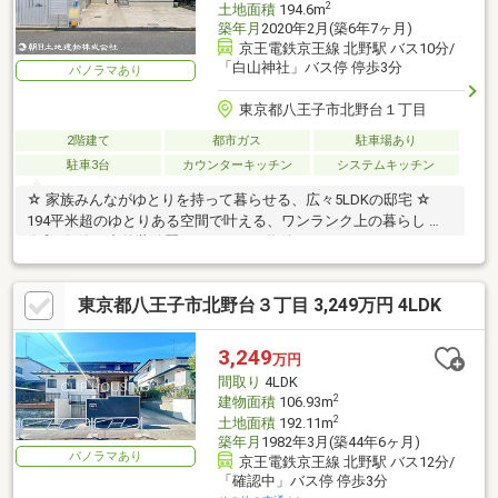
2
土地面積
194.6m
築年月
2020年2月(築6年7ヶ月)
京王電鉄京王線 北野駅 バス10分/
「白山神社」バス停 停歩3分
パノラマあり
東京都八王子市北野台１丁目
2階建て
都市ガス
駐車場あり
駐車3台
カウンターキッチン
システムキッチン
☆ 家族みんながゆとりを持って暮らせる、広々5LDKの邸宅 ☆
194平米超のゆとりある空間で叶える、ワンランク上の暮らし ☆
令和2年築！内外装綺麗なリフォーム物件
東京都八王子市北野台３丁目 3,249万円 4LDK
3,249
万円
間取り
4LDK
2
建物面積
106.93m
2
土地面積
192.11m
築年月
1982年3月(築44年6ヶ月)
パノラマあり
京王電鉄京王線 北野駅 バス12分/
「確認中」バス停 停歩3分