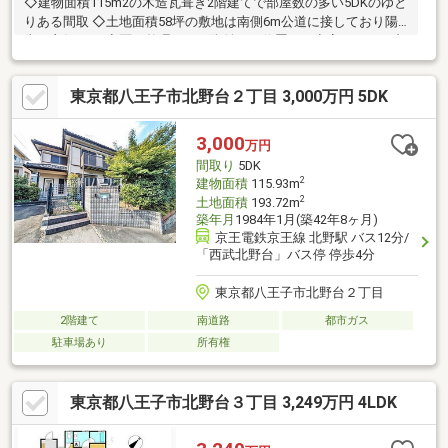
◇建物面積115m2の木造瓦葺き2階建てで部屋数の多い5DKのゆと
りある間取 ◇土地面積58坪の敷地は南側6m公道に接しており陽
当り良好です ◇区画整理された街並みに位置し、空家のためご内
見可能です
東京都八王子市北野台２丁目 3,000万円 5DK
3,000
万円
間取り
5DK
2
建物面積
115.93m
2
土地面積
193.72m
築年月
1984年1月(築42年8ヶ月)
京王電鉄京王線 北野駅 バス12分/
「西武北野台」バス停 停歩4分
東京都八王子市北野台２丁目
2階建て
南道路
都市ガス
駐車場あり
所有権
東京都八王子市北野台３丁目 3,249万円 4LDK