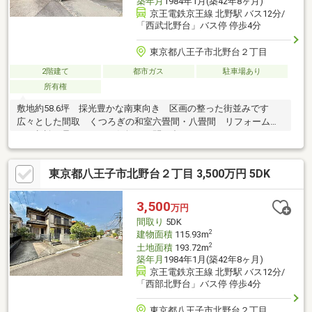
築年月
1984年1月(築42年8ヶ月)
京王電鉄京王線 北野駅 バス12分/
「西武北野台」バス停 停歩4分
東京都八王子市北野台２丁目
2階建て
都市ガス
駐車場あり
所有権
敷地約58.6坪 採光豊かな南東向き 区画の整った街並みです
広々とした間取 くつろぎの和室六畳間・八畳間 リフォーム等
のご相談も承ります お気軽にお問い合わせ下さい
東京都八王子市北野台２丁目 3,500万円 5DK
3,500
万円
間取り
5DK
2
建物面積
115.93m
2
土地面積
193.72m
築年月
1984年1月(築42年8ヶ月)
京王電鉄京王線 北野駅 バス12分/
「西部北野台」バス停 停歩4分
東京都八王子市北野台２丁目