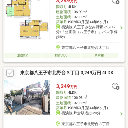
3,249
万円
間取り
4LDK
2
建物面積
106.93m
2
土地面積
192.11m
築年月
1982年3月(築44年6ヶ月)
横浜線 八王子みなみ野駅 バス12
分/「公園前（八王子市）」バス停 停
歩6分
東京都八王子市北野台３丁目
2階建て
都市ガス
所有権
東京都八王子市北野台３丁目 3,249万円 4LDK
3,249
万円
間取り
4LDK
2
建物面積
106.93m
2
土地面積
192.11m
築年月
1982年3月(築44年6ヶ月)
横浜線 片倉駅 徒歩28分
東京都八王子市北野台３丁目