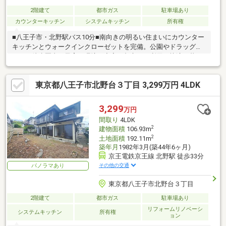
2階建て
都市ガス
駐車場あり
カウンターキッチン
システムキッチン
所有権
■八王子市・北野駅バス10分■南向きの明るい住まいにカウンター
キッチンとウォークインクローゼットを完備。公園やドラッグス
トアが徒歩圏内で子育て環境も充実。都市ガス利用で快適な暮ら
しをサポートします。
東京都八王子市北野台３丁目 3,299万円 4LDK
3,299
万円
間取り
4LDK
2
建物面積
106.93m
2
土地面積
192.11m
築年月
1982年3月(築44年6ヶ月)
京王電鉄京王線 北野駅 徒歩33分
その他の交通
パノラマあり
東京都八王子市北野台３丁目
2階建て
都市ガス
駐車場あり
リフォームリノベーシ
システムキッチン
所有権
ョン