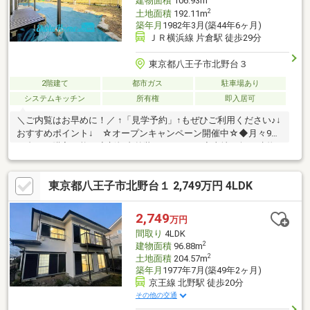
建物面積
106.93m
2
土地面積
192.11m
築年月
1982年3月(築44年6ヶ月)
ＪＲ横浜線 片倉駅 徒歩29分
東京都八王子市北野台３
2階建て
都市ガス
駐車場あり
システムキッチン
所有権
即入居可
＼ご内覧はお早めに！／ ↑「見学予約」↑もぜひご利用ください♪↓
おすすめポイント↓ ☆オープンキャンペーン開催中☆◆月々9万
円台から購入可能！◆新規内外装リフォーム♪◆土地58坪＆建物
32坪超！◆LDK広々18帖＆和室のある4LDK☆◆生活に彩りを与
えてくれる広いお庭付き(^_^)－ Life Information －◇コープみら
東京都八王子市北野台１ 2,749万円 4LDK
い・・・徒歩約15分◇クリエイト・・・徒歩約8分◇中山小学
校・・・徒歩約10分＊オープンキャンペーン詳細は下記の「プレ
ゼント情報」をご覧ください☆＊いつでもお気軽にお問い合わせ
2,749
万円
ください♪
間取り
4LDK
2
建物面積
96.88m
2
土地面積
204.57m
築年月
1977年7月(築49年2ヶ月)
京王線 北野駅 徒歩20分
その他の交通