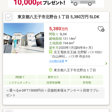
東京都八王子市北野台１丁目 5,380万円 5LDK
5,380
万円
間取り
5LDK
2
建物面積
131.14m
2
土地面積
194.6m
築年月
2020年1月(築6年8ヶ月)
京王電鉄京王線 北野駅 バス10分/
「白山神社」バス停 停歩3分
その他の交通
東京都八王子市北野台１丁目
2階建て
都市ガス
駐車場あり
システムキッチン
浴室乾燥機
所有権
＜選べるe-GIFT15000円分＞店舗初来場＆アンケート回答でプレ
ゼント