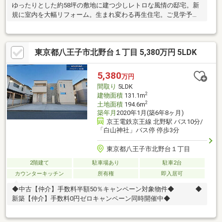
ゆったりとした約58坪の敷地に建つ少しレトロな風情の邸宅。新
規に室内を大幅リフォーム。生まれ変わる再生住宅。ご見学予約
スタートしました。
東京都八王子市北野台１丁目 5,380万円 5LDK
5,380
万円
間取り
5LDK
2
建物面積
131.1m
2
土地面積
194.6m
築年月
2020年1月(築6年8ヶ月)
京王電鉄京王線 北野駅 バス10分/
「白山神社」バス停 停歩3分
東京都八王子市北野台１丁目
2階建て
駐車場あり
駐車2台
カウンターキッチン
所有権
即入居可
◆中古【仲介】手数料半額50％キャンペーン対象物件◆ ◆
新築【仲介】手数料0円ゼロキャンペーン同時開催中◆