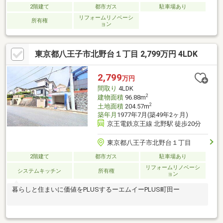
2階建て
都市ガス
駐車場あり
リフォームリノベーシ
所有権
ョン
東京都八王子市北野台１丁目 2,799万円 4LDK
2,799
万円
間取り
4LDK
2
建物面積
96.88m
2
土地面積
204.57m
築年月
1977年7月(築49年2ヶ月)
京王電鉄京王線 北野駅 徒歩20分
東京都八王子市北野台１丁目
2階建て
都市ガス
駐車場あり
リフォームリノベーシ
システムキッチン
所有権
ョン
暮らしと住まいに価値をPLUSするーエムイーPLUS町田ー