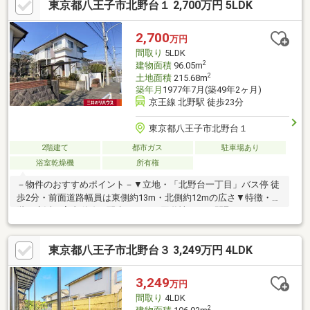
東京都八王子市北野台１ 2,700万円 5LDK
ーム済【交換】キッチン、浴室、トイレ、洗面化粧台、給湯器 等
【塗装】外壁、屋根【その他】クロス全室貼替、フローリング重
張り、耐震補強、防蟻 他■ ご希望の住まい探しをお手伝いします
2,700
万円
━━━━━・・・物件の詳細・ご相談はお気軽にお問い合わせく
間取り
5LDK
ださい。
2
建物面積
96.05m
2
土地面積
215.68m
築年月
1977年7月(築49年2ヶ月)
京王線 北野駅 徒歩23分
東京都八王子市北野台１
2階建て
都市ガス
駐車場あり
浴室乾燥機
所有権
－物件のおすすめポイント－▼立地・「北野台一丁目」バス停 徒
歩2分・前面道路幅員は東側約13m・北側約12mの広さ▼特徴・1
階は生活・家事動線に配慮された、回遊性のある間取り・キッチ
ンはお料理に集中しやすい壁付け型、勝手口有・2階の和室は約
8.0帖の広さ・室内随所に収納スペースを確保・南向きバルコニー
東京都八王子市北野台３ 3,249万円 4LDK
有・カーポート付駐車場有(車種による)▼設備・浄水器・浴室乾
燥機・TVモニタ付インターホン▼周辺環境・北野台わかば公園 徒
歩2分(約140m)■ ご希望の住まい探しをお手伝いします
3,249
万円
━━━━━・・・物件の詳細・ご相談はお気軽にお問い合わせく
間取り
4LDK
ださい。
2