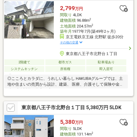
2,799
万円
間取り
4LDK
2
建物面積
96.88m
2
土地面積
204.57m
築年月
1977年7月(築49年2ヶ月)
京王電鉄京王線 北野駅 徒歩20分
その他の交通
東京都八王子市北野台１丁目
2階建て
都市ガス
駐車場あり
システムキッチン
所有権
即入居可
◎こころとカラダに、うれしい暮らし HAKUBAグループでは、土
地や住まいの売買から設計、建築、 医療、介護そして保険や金
融、税金対策、資産形成まで
東京都八王子市北野台１丁目 5,380万円 5LDK
5,380
万円
間取り
5LDK
2
建物面積
131.14m