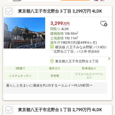
東京都八王子市北野台３丁目 3,299万円 4LDK
3,299
万円
間取り
4LDK
2
建物面積
106.93m
2
土地面積
192.11m
築年月
1982年3月(築44年6ヶ月)
横浜線 八王子みなみ野駅 バス8分/
「北野台三丁目」バス停 停歩6分
東京都八王子市北野台３丁目
2階建て
都市ガス
駐車場あり
リフォームリノベーシ
システムキッチン
所有権
ョン
暮らしと住まいに価値をPLUSするーエムイーPLUS町田ー
東京都八王子市北野台１丁目 2,799万円 4LDK