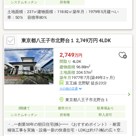
システムキッチン
所有権
土地面積：237㎡建物面積：118.82㎡築年月：1979年5月建ぺい
率：50％ 容積率80％
東京都八王子市北野台１ 2,749万円 4LDK
2,749
万円
間取り
4LDK
2
建物面積
96.88m
2
土地面積
204.57m
築年月
1977年7月(築49年2ヶ月)
京王線 北野駅 徒歩23分
その他の交通
東京都八王子市北野台１
2階建て
都市ガス
駐車場あり
システムキッチン
所有権
即入居可
・…━創業50年の朝日住宅(株)━━ 《おすすめポイント》・耐震
補強工事を実施・設備一新の快適住宅・LDKは約17.0帖の広々空
間・南庭で日当たり良好、明るいお家です《2025年9月リフォー