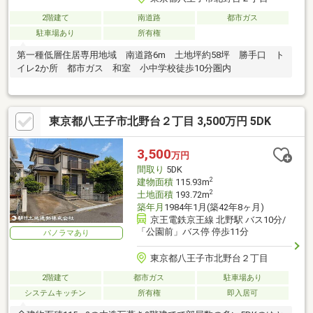
2階建て
南道路
都市ガス
駐車場あり
所有権
第一種低層住居専用地域 南道路6m 土地坪約58坪 勝手口 ト
イレ2か所 都市ガス 和室 小中学校徒歩10分圏内
東京都八王子市北野台２丁目 3,500万円 5DK
3,500
万円
間取り
5DK
2
建物面積
115.93m
2
土地面積
193.72m
築年月
1984年1月(築42年8ヶ月)
京王電鉄京王線 北野駅 バス10分/
「公園前」バス停 停歩11分
パノラマあり
東京都八王子市北野台２丁目
2階建て
都市ガス
駐車場あり
システムキッチン
所有権
即入居可