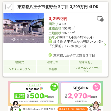
東京都八王子市北野台３丁目 3,299万円 4LDK
3,299
万円
間取り
4LDK
2
建物面積
106.93m
2
土地面積
192.11m
築年月
1982年3月(築44年6ヶ月)
横浜線 八王子みなみ野駅 バス8分/
「公園前」バス停 停歩6分
東京都八王子市北野台３丁目
2階建て
都市ガス
駐車場あり
リフォームリノベーシ
システムキッチン
所有権
ョン