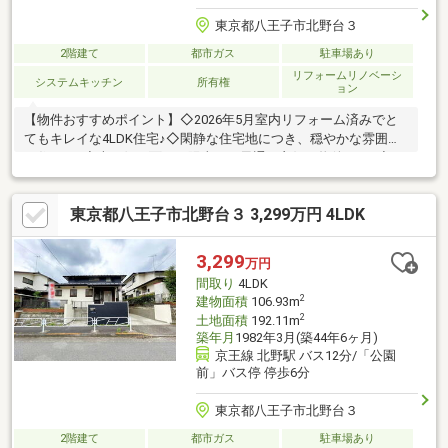
東京都八王子市北野台３
2階建て
都市ガス
駐車場あり
リフォームリノベーシ
システムキッチン
所有権
ョン
【物件おすすめポイント】◇2026年5月室内リフォーム済みでと
てもキレイな4LDK住宅♪◇閑静な住宅地につき、穏やかな雰囲気
の住まい♪◇南西側に面した陽当り・風通し良好の物件です♪◇カ
ースペース付きでマイカーも安心！◇前面道路には歩道が整備さ
れていて、小さなお子様やお年寄りにも安心安全♪【リフォーム内
東京都八王子市北野台３ 3,299万円 4LDK
容】ユニットバス交換/玄関カギ交換/システムキッチン交換/トイ
レ交換/洗面化粧台交換/給湯器交換/クロス張替/フローリング重張
り/白蟻点検/ハウスクリーニング/外壁屋根塗装他
3,299
万円
間取り
4LDK
2
建物面積
106.93m
2
土地面積
192.11m
築年月
1982年3月(築44年6ヶ月)
京王線 北野駅 バス12分/「公園
前」バス停 停歩6分
東京都八王子市北野台３
2階建て
都市ガス
駐車場あり