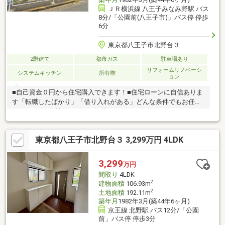
ＪＲ横浜線 八王子みなみ野駅 バス
8分/「公園前(八王子市)」バス停 停歩
6分
東京都八王子市北野台３
2階建て
都市ガス
駐車場あり
リフォームリノベーシ
システムキッチン
所有権
ョン
■自己資金０円から住宅購入できます！■住宅ローンに自信ありま
す「転職したばかり」「借り入れがある」どんな条件でもお任せ
ください！■他社様でネット掲載されている物件も、まとめてご
紹介可能です！■見学、お問合せにつきましては土日に限らず平
日、営業時間外でもご対応可能です！東亜住宅ではお客様が安心
東京都八王子市北野台３ 3,299万円 4LDK
して頂けますよう常に新しい事を取り入れております。経験豊富
な知識でお客様の悩み事をしっかりと解消いたします。お住まい
探しは東亜住宅にお任せください！ご見学予約は0120-60-
3,299
万円
1665【通話料無料】までお気軽にお電話ください♪スマートフォ
間取り
4LDK
ンの方は右下の青いバナーよりお問合せ頂けます♪
2
建物面積
106.93m
2
土地面積
192.11m
築年月
1982年3月(築44年6ヶ月)
京王線 北野駅 バス12分/「公園
前」バス停 停歩3分