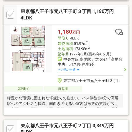
東京都八王子市元八王子町３丁目 1,180万円
4LDK
1,180
万円
間取り
4LDK
2
建物面積
81.97m
2
土地面積
173.98m
築年月
1977年3月(築49年6ヶ月)
中央本線 高尾駅 バス5分/「高尾台
中央」バス停 停歩3分
その他の交通
東京都八王子市元八王子町３丁目
2階建て
所有権
緑豊かな環境に囲まれた2階建ての住まい。バス停徒歩3分で高尾
駅へのアクセスも快適。南向きの明るい室内は家族の笑顔が広が
る空間です。周辺には公園や学校が整い、子育てに理想的な環境
が整っています。
東京都八王子市元八王子町２丁目 3,349万円