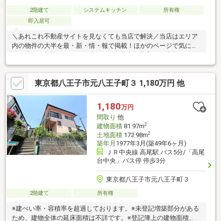
2階建て
システムキッチン
所有権
即入居可
＼あれこれ不動産サイトを見なくても当店で解決／当店はエリア
内の物件の大半を最・新・情・報で掲載！ほかのページで気にな
る物件もご相談ください。◆TAIRAYA元八王子店まで徒歩１１
分・・・２２時まで営業しているスーパーです。お帰りの遅い日
も安心♪◆ミニストップ元八王子２丁目店まで徒歩１９分（自転
東京都八王子市元八王子町３ 1,180万円 他
車で１０分ほどです）◆マツモトキヨシ八王子城山手店まで徒歩
２７分◆イーアス高尾まで徒歩３５分
1,180
万円
間取り
他
2
建物面積
81.97m
2
土地面積
173.98m
築年月
1977年3月(築49年6ヶ月)
ＪＲ中央線 高尾駅 バス5分/「高尾
台中央」バス停 停歩3分
東京都八王子市元八王子町３
2階建て
所有権
※建ぺい率・容積率を超過しております。※未登記増築部分がある
ため、建物全体の延床面積は不詳です。※登記簿上の建物面積