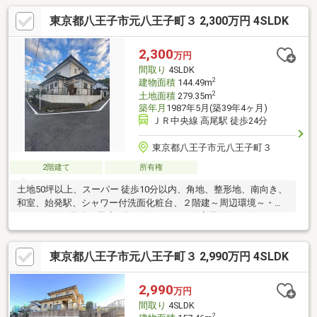
東京都八王子市元八王子町３ 2,300万円 4SLDK
2,300
万円
間取り
4SLDK
2
建物面積
144.49m
2
土地面積
279.35m
築年月
1987年5月(築39年4ヶ月)
ＪＲ中央線 高尾駅 徒歩24分
東京都八王子市元八王子町３
2階建て
所有権
土地50坪以上、スーパー 徒歩10分以内、角地、整形地、南向き、
和室、始発駅、シャワー付洗面化粧台、２階建～周辺環境～・エ
コスTAIRAYA元八王子店…約660m・イーアス高尾…約2，600ｍ・
城山病院…約1，400ｍ・志村歯科医院…約900ｍ・城山小学校…約
1，600ｍ・城山中学校…約2，900ｍ・城山保育園…約1，100ｍ・
東京都八王子市元八王子町３ 2,990万円 4SLDK
高尾台西公園…約490ｍ
2,990
万円
間取り
4SLDK
2