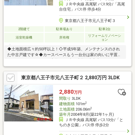
ＪＲ中央線 高尾駅 バス9分/「高尾
台住宅」バス停 停歩4分
東京都八王子市元八王子町３
2階建て
駐車場あり
駐車2台
リフォームリノベーシ
浴室乾燥機
所有権
ョン
◆土地面積広々約50坪以上！◇平成5年築、メンテナンスのされ
た中古戸建です☆◆カースペースもう一台分は家の向いに平置き
スペースがございます！◇約122平米の建物は大変大きくリフォ
ームの幅も広がります◎◆リビングには嬉しい床暖房がございま
す◎◇その他リフォーム履歴もございます☆お気軽にお問い合わ
東京都八王子市元八王子町２ 2,880万円 3LDK
せください！まずは現地をご見学♪内覧ご希望＆お問い合わせは、
グループ創業55年GLOBALKOEIまで！！（TEL 0120-971-347）
【受付時間】10:00～19:00【定休日】水曜
2,880
万円
間取り
3LDK
2
建物面積
101m
2
土地面積
206.06m
築年月
2004年8月(築22年1ヶ月)
ＪＲ中央線 高尾駅 バス13分/「と
ちのき公園」バス停 停歩2分