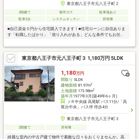
東京都八王子市元八王子町２
2階建て
都市ガス
駐車場あり
駐車2台
システムキッチン
所有権
■自己資金０円から住宅購入できます！■住宅ローンに自信ありま
す「転職したばかり」「借り入れがある」どんな条件でもお任せ
ください！■他社様でネット掲載されている物件も、まとめてご
紹介可能です！■見学、お問合せにつきましては土日に限らず平
日、営業時間外でもご対応可能です！東亜住宅ではお客様が安心
東京都八王子市元八王子町３ 1,180万円 5LDK
して頂けますよう常に新しい事を取り入れております。経験豊富
な知識でお客様の悩み事をしっかりと解消いたします。お住まい
探しは東亜住宅にお任せください！ご見学予約は0120-60-
1,180
万円
1665【通話料無料】までお気軽にお電話ください♪スマートフォ
間取り
5LDK
ンの方は右下の青いバナーよりお問合せ頂けます♪
2
建物面積
81.97m
2
土地面積
173.98m
築年月
1977年3月(築49年6ヶ月)
ＪＲ中央線 高尾駅 バス11分/「高
尾台中央」バス停 停歩4分
東京都八王子市元八王子町３
2階建て
所有権
綺麗な室内の中古戸建て物件で素敵な日々をおくりませんか。高