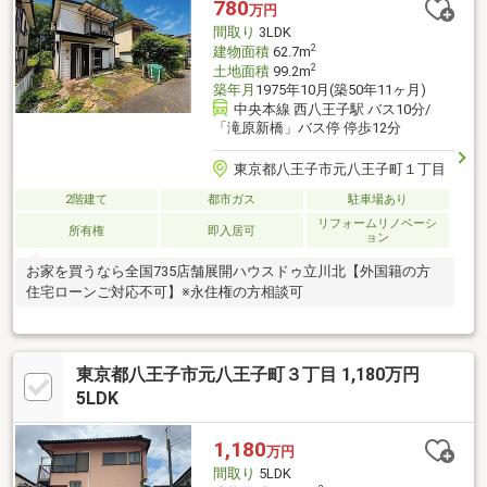
780
万円
間取り
3LDK
2
建物面積
62.7m
2
土地面積
99.2m
築年月
1975年10月(築50年11ヶ月)
中央本線 西八王子駅 バス10分/
「滝原新橋」バス停 停歩12分
東京都八王子市元八王子町１丁目
2階建て
都市ガス
駐車場あり
リフォームリノベーシ
所有権
即入居可
ョン
お家を買うなら全国735店舗展開ハウスドゥ立川北【外国籍の方
住宅ローンご対応不可】※永住権の方相談可
東京都八王子市元八王子町３丁目 1,180万円
5LDK
1,180
万円
間取り
5LDK