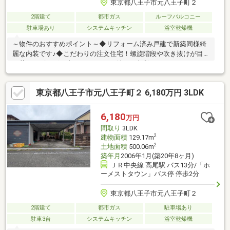
東京都八王子市元八王子町２
2階建て
都市ガス
ルーフバルコニー
駐車場あり
システムキッチン
浴室乾燥機
～物件のおすすめポイント～◆リフォーム済み戸建で新築同様綺
麗な内装です♪◆こだわりの注文住宅！螺旋階段や吹き抜けが目
を惹くリビング！◆3LDK＋ロフト付きで多彩なライフスタイルに
フィット♪◆周辺は緑豊かで閑静な住宅地◎◆カースペース付き
でマイカーも安心！【リフォーム内容】◆屋根/外壁塗装◆全部屋
東京都八王子市元八王子町２ 6,180万円 3LDK
クロス張替え◆IHコンロ交換◆キッチン・洗面台水栓交換◆トイ
レ交換◆防蟻処理◆ハウスクリーニング 他【周辺環境】
◆TAIRAYA元八王子店(2000m)まで車で5分◆八王子市立城山小学
6,180
万円
校(1500m)まで徒歩20分◆八王子市立城山中学校(1200m)まで徒歩
間取り
3LDK
22分
2
建物面積
129.17m
2
土地面積
500.06m
築年月
2006年1月(築20年8ヶ月)
ＪＲ中央線 高尾駅 バス13分/「ホ
ーメストタウン」バス停 停歩2分
東京都八王子市元八王子町２
2階建て
都市ガス
駐車場あり
駐車3台
システムキッチン
浴室乾燥機