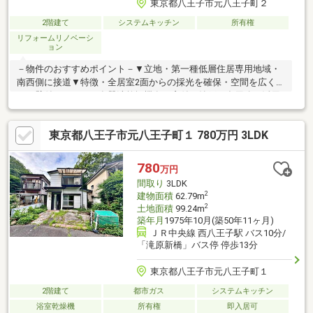
東京都八王子市元八王子町２
2階建て
システムキッチン
所有権
リフォームリノベーシ
ョン
－物件のおすすめポイント－▼立地・第一種低層住居専用地域・
南西側に接道▼特徴・全居室2面からの採光を確保・空間を広く使
える壁付キッチン、食器洗乾燥機有・窓付の納戸は多用途に活用
可・南西・南東の2面バルコニー・駐車スペース有(車種によ
る)▼2024年3月室内リフォーム履歴【交換】トイレ、洗面化粧台
東京都八王子市元八王子町１ 780万円 3LDK
【その他】クロス一部張替、フローリング一部施工▼周辺環境・
八王子市立城山小学校 徒歩5分(約380m)・裏宿さくら公園 徒歩7
分(約540m)■ ご希望の住まい探しをお手伝いします
780
万円
━━━━━・・・物件の詳細・ご相談はお気軽にお問い合わせく
間取り
3LDK
ださい。
2
建物面積
62.79m
2
土地面積
99.24m
築年月
1975年10月(築50年11ヶ月)
ＪＲ中央線 西八王子駅 バス10分/
「滝原新橋」バス停 停歩13分
東京都八王子市元八王子町１
2階建て
都市ガス
システムキッチン
浴室乾燥機
所有権
即入居可