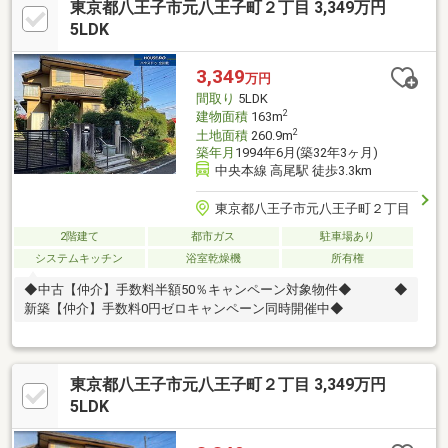
東京都八王子市元八王子町２丁目 3,349万円
5LDK
3,349
万円
間取り
5LDK
2
建物面積
163m
2
土地面積
260.9m
築年月
1994年6月(築32年3ヶ月)
中央本線 高尾駅 徒歩3.3km
東京都八王子市元八王子町２丁目
2階建て
都市ガス
駐車場あり
システムキッチン
浴室乾燥機
所有権
◆中古【仲介】手数料半額50％キャンペーン対象物件◆ ◆
新築【仲介】手数料0円ゼロキャンペーン同時開催中◆
東京都八王子市元八王子町２丁目 3,349万円
5LDK