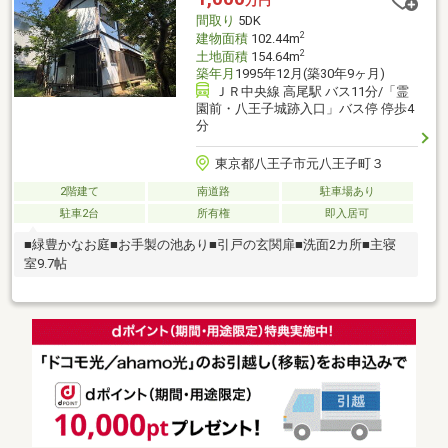
万円
保有者が担当いたします！住宅ローン無料相談承ります！お気軽
間取り
5DK
にお問合せください！
2
建物面積
102.44m
2
土地面積
154.64m
築年月
1995年12月(築30年9ヶ月)
ＪＲ中央線 高尾駅 バス11分/「霊
園前・八王子城跡入口」バス停 停歩4
分
東京都八王子市元八王子町３
2階建て
南道路
駐車場あり
駐車2台
所有権
即入居可
■緑豊かなお庭■お手製の池あり■引戸の玄関扉■洗面2カ所■主寝
室9.7帖