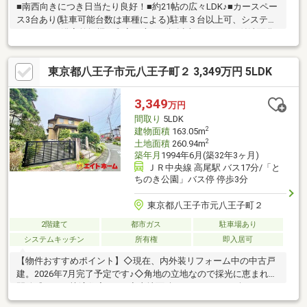
■南西向きにつき日当たり良好！■約21帖の広々LDK♪■カースペー
ス3台あり(駐車可能台数は車種による)駐車３台以上可、システム
キッチン、浴室乾燥機、和室、庭１０坪以上、シャワー付洗面化
粧台、対面式キッチン、EV車充電設備、トイレ２ヶ所、浴室１坪
以上、床下収納、都市ガス
東京都八王子市元八王子町２ 3,349万円 5LDK
3,349
万円
間取り
5LDK
2
建物面積
163.05m
2
土地面積
260.94m
築年月
1994年6月(築32年3ヶ月)
ＪＲ中央線 高尾駅 バス17分/「と
ちのき公園」バス停 停歩3分
東京都八王子市元八王子町２
2階建て
都市ガス
駐車場あり
システムキッチン
所有権
即入居可
【物件おすすめポイント】◇現在、内外装リフォーム中の中古戸
建。2026年7月完了予定です♪◇角地の立地なので採光に恵まれ、
開放感のある快適住宅です♪◇土地面積260.94㎡（78.93坪）のゆ
とりある敷地です♪◇2階居室は全室南向きで陽当たり良好です