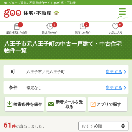
NTTグループ運営の不動産総合サイト goo住宅・不動産
1
0
0
0
最近検索した条件
最近見た物件
保存した条件
お気に入り
八王子市元八王子町の中古一戸建て・中古住宅
物件一覧
町
変更する
八王子市／元八王子町
条件
変更する
指定なし
新着メールを受
検索条件を保存
アプリで探す
取る
61
件
が該当しました。