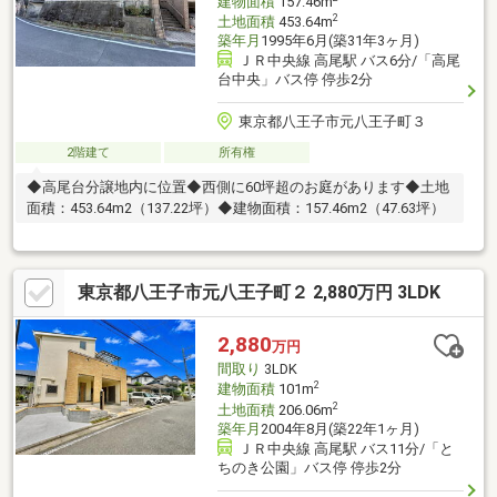
建物面積
157.46m
2
土地面積
453.64m
築年月
1995年6月(築31年3ヶ月)
ＪＲ中央線 高尾駅 バス6分/「高尾
台中央」バス停 停歩2分
東京都八王子市元八王子町３
2階建て
所有権
◆高尾台分譲地内に位置◆西側に60坪超のお庭があります◆土地
面積：453.64m2（137.22坪）◆建物面積：157.46m2（47.63坪）
東京都八王子市元八王子町２ 2,880万円 3LDK
2,880
万円
間取り
3LDK
2
建物面積
101m
2
土地面積
206.06m
築年月
2004年8月(築22年1ヶ月)
ＪＲ中央線 高尾駅 バス11分/「と
ちのき公園」バス停 停歩2分