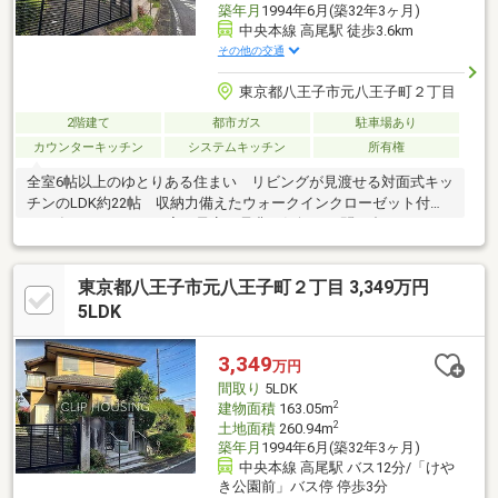
築年月
1994年6月(築32年3ヶ月)
中央本線 高尾駅 徒歩3.6km
その他の交通
東京都八王子市元八王子町２丁目
2階建て
都市ガス
駐車場あり
カウンターキッチン
システムキッチン
所有権
全室6帖以上のゆとりある住まい リビングが見渡せる対面式キッ
チンのLDK約22帖 収納力備えたウォークインクローゼット付
2026年7月リフォ－ム完了予定 是非お気軽にお問い合わせくだ
さい
東京都八王子市元八王子町２丁目 3,349万円
5LDK
3,349
万円
間取り
5LDK
2
建物面積
163.05m
2
土地面積
260.94m
築年月
1994年6月(築32年3ヶ月)
中央本線 高尾駅 バス12分/「けや
き公園前」バス停 停歩3分