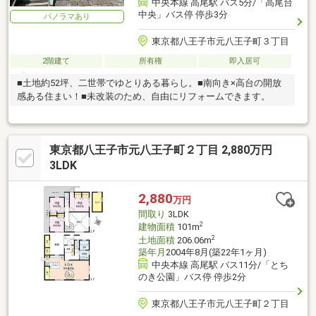
中央本線 高尾駅 バス5分/「高尾台
中央」バス停 停歩3分
パノラマあり
東京都八王子市元八王子町３丁目
2階建て
所有権
即入居可
■土地約52坪、二世帯でゆとりある暮らし。■南向き×高台の開放
感ある住まい！■未改装のため、自由にリフォームできます。
東京都八王子市元八王子町２丁目 2,880万円
3LDK
2,880
万円
間取り
3LDK
2
建物面積
101m
2
土地面積
206.06m
築年月
2004年8月(築22年1ヶ月)
中央本線 高尾駅 バス11分/「とち
のき公園」バス停 停歩2分
東京都八王子市元八王子町２丁目