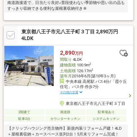
南道路接道で、日当たり良好♪普段使わない季節物や思い出の品も
すっきり収納できる便利な屋根裏収納付き☆
東京都八王子市元八王子町３丁目 2,890万円
4LDK
2,890
万円
間取り
4LDK
2
建物面積
100.9m
2
土地面積
126.17m
築年月
2016年6月(築10年3ヶ月)
中央本線 高尾駅 バス4分/「霞ケ丘
住宅」バス停 停歩7分
その他の交通
東京都八王子市元八王子町３丁目
2階建て
南道路
駐車場あり
駐車2台
カウンターキッチン
システムキッチン
【クリップハウジング売主物件】新規内装リフォーム戸建！4LD
＋屋根裏収納＋カースペース並列2台！5月末リフォーム完成！