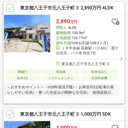
♪◇玄関ホールは吹き抜けになっているので、開放感があります
東京都八王子市元八王子町３ 2,890万円 4LDK
♪◇全居室に収納スペースがあり収納豊富です。WIC付きの居室も
あります♪◇周辺は緑が多く、自然豊かで静かな住環境です♪【リ
フォーム内容】外装塗装/屋根塗装/キッチン新品/浴室新品/トイレ
2,890
万円
新品/洗面台新品/クロス張替え/コンロ新品/フロアタイル貼り/室
間取り
4LDK
内クリーニング/クッションフロア張替え/白蟻点検/一部
2
建物面積
100.9m
2
土地面積
126.17m
築年月
2016年6月(築10年3ヶ月)
ＪＲ中央線 高尾駅 バス4分/「霞ケ
丘住宅」バス停 停歩7分
東京都八王子市元八王子町３
2階建て
南道路
駐車場あり
駐車2台
システムキッチン
浴室乾燥機
～おすすめポイント～・H28年築浅戸建♪・お車並列2台駐車の暮
らしやすい区画♪・整った街並みの閑静な住宅街♪・南側道路のた
め1.2階ともに日当たりが良く快適な暮らしを実現♪・16帖超の
広々としたLDKは、南側のため明るく温かい空間です♪・LDK横の
和室は、子供部屋や客間にピッタリな使いやすい空間♪～リフォー
東京都八王子市元八王子町３ 1,000万円 5DK
ム内容～・外壁洗浄 ・クロス張替 ・和室（畳）・トイレ交換
（1F） ・コンロ交換 ・給湯器交換 etc...～お好きな日時にご内
見可能～「宅地建物取引士」、「住宅ローンアドバイザー」資格
1,000