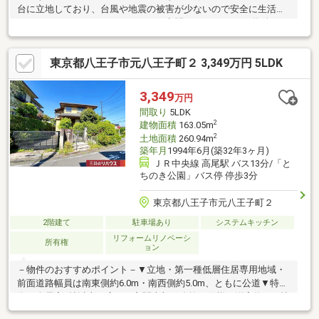
台に立地しており、台風や地震の被害が少ないので安全に生活で
きます。ゆったりとしたくつろぎの空間のある、5LDKの物件で
す。周辺の交通量が少ないため、お子様連れの外出も安心です。
建物面積81.97平米なので、使い勝手がいいです。2沿線の利用が
東京都八王子市元八王子町２ 3,349万円 5LDK
できる、利便性の高い物件です。
3,349
万円
間取り
5LDK
2
建物面積
163.05m
2
土地面積
260.94m
築年月
1994年6月(築32年3ヶ月)
ＪＲ中央線 高尾駅 バス13分/「と
ちのき公園」バス停 停歩3分
東京都八王子市元八王子町２
2階建て
駐車場あり
システムキッチン
リフォームリノベーシ
所有権
ョン
－物件のおすすめポイント－▼立地・第一種低層住居専用地域・
前面道路幅員は南東側約6.0m・南西側約5.0m、ともに公道▼特
徴・全居室6帖以上の広さ・玄関上部は吹抜け仕様・洋室約10.0帖
にWIC・ワークスペース有・各階にトイレ・洗面室を設置・駐車