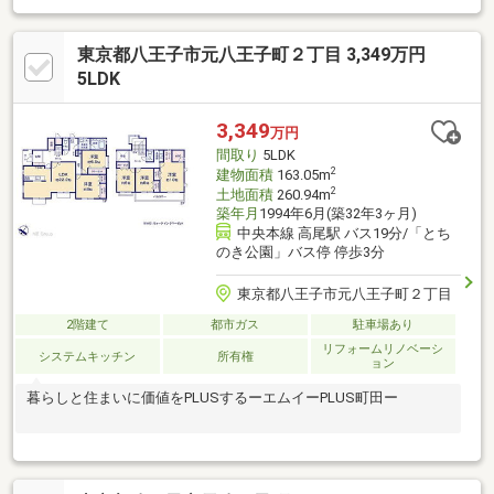
東京都八王子市元八王子町２丁目 3,349万円
5LDK
3,349
万円
間取り
5LDK
2
建物面積
163.05m
2
土地面積
260.94m
築年月
1994年6月(築32年3ヶ月)
中央本線 高尾駅 バス19分/「とち
のき公園」バス停 停歩3分
東京都八王子市元八王子町２丁目
2階建て
都市ガス
駐車場あり
リフォームリノベーシ
システムキッチン
所有権
ョン
暮らしと住まいに価値をPLUSするーエムイーPLUS町田ー