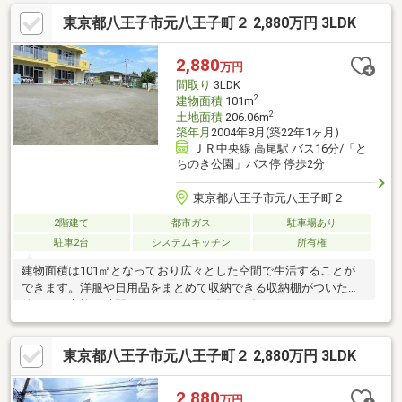
場有(車種による)▼設備・浴室暖房・モニタ付インターホン
東京都八王子市元八王子町２ 2,880万円 3LDK
▼2026年7月内外装リフォーム内容【交換】キッチン、お風呂、
トイレ、洗面台 等【張替】クロス、CF、フロアタイル【その他】
外壁・屋根塗装 他■ ご希望の住まい探しをお手伝いします
2,880
万円
━━━━━・・・物件の詳細・ご相談はお気軽にお問い合わせく
間取り
3LDK
ださい。
2
建物面積
101m
2
土地面積
206.06m
築年月
2004年8月(築22年1ヶ月)
ＪＲ中央線 高尾駅 バス16分/「と
ちのき公園」バス停 停歩2分
東京都八王子市元八王子町２
2階建て
都市ガス
駐車場あり
駐車2台
システムキッチン
所有権
建物面積は101㎡となっており広々とした空間で生活することが
できます。洋服や日用品をまとめて収納できる収納棚がついた物
件です。家族の時間も楽しめる、リビングダイニングキッチンで
す。バイク置き場があるので、駐輪する場所には困りません。駐
輪場が利用できるので、自転車の盗難の心配がありません。こち
東京都八王子市元八王子町２ 2,880万円 3LDK
らの中古戸建て物件は、子育ての環境としてもうってつけです。
IHを使ったキッチンで、料理後の掃除も簡単です。
2,880
万円