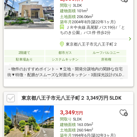
間取り
3LDK
2
建物面積
101m
2
土地面積
206.06m
築年月
2004年8月(築22年1ヶ月)
ＪＲ中央線 高尾駅 バス19分/「と
ちのき公園」バス停 停歩2分
東京都八王子市元八王子町２
2階建て
都市ガス
ルーフバルコニー
駐車場あり
システムキッチン
所有権
－物件のおすすめポイント－▼立地・開発分譲地内の閑静な住宅
街▼特徴・配膳がスムーズな対面式キッチン・3面採光設計のLDK
は約18帖の広さ・全居室収納付・2面採光を確保・3室に面した屋
根付ルーフバルコニー・約6.5帖の主寝室はロフト付・収納付シャ
ッター車庫有(車種による)▼設備・食洗機・IHコンロ・トイレ2か
東京都八王子市元八王子町２ 3,349万円 5LDK
所▼2025年8月内外装リフォーム済【交換】トイレ【その他】全
室クロス張替、外壁屋根塗装▼周辺・とちのき公園 徒歩2分(約
130m)■ ご希望の住まい探しをお手伝いします ━━━━━・・・
3,349
万円
物件の詳細・ご相談はお気軽にお問い合わせください。
間取り
5LDK
2
建物面積
163.05m
2
土地面積
260.94m
築年月
1994年6月(築32年3ヶ月)