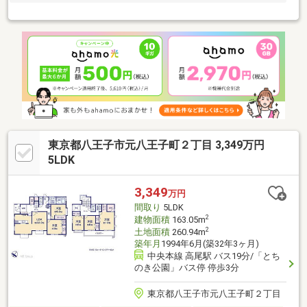
東京都八王子市元八王子町２丁目 3,349万円
5LDK
3,349
万円
間取り
5LDK
2
建物面積
163.05m
2
土地面積
260.94m
築年月
1994年6月(築32年3ヶ月)
中央本線 高尾駅 バス19分/「とち
のき公園」バス停 停歩3分
東京都八王子市元八王子町２丁目