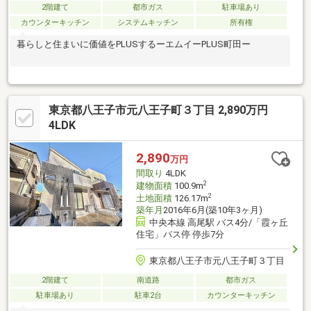
2階建て
都市ガス
駐車場あり
カウンターキッチン
システムキッチン
所有権
暮らしと住まいに価値をPLUSするーエムイーPLUS町田ー
東京都八王子市元八王子町３丁目 2,890万円
4LDK
2,890
万円
間取り
4LDK
2
建物面積
100.9m
2
土地面積
126.17m
築年月
2016年6月(築10年3ヶ月)
中央本線 高尾駅 バス4分/「霞ヶ丘
住宅」バス停 停歩7分
東京都八王子市元八王子町３丁目
2階建て
南道路
都市ガス
駐車場あり
駐車2台
カウンターキッチン