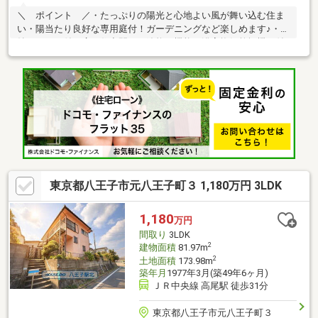
＼ ポイント ／・たっぷりの陽光と心地よい風が舞い込む住ま
い・陽当たり良好な専用庭付！ガーデニングなど楽しめます♪・収
納スペース付で広々住空間！・追炊き機能・浴室換気乾燥機の付
いたバスルーム♪・収納力と機能性に優れたお手入れラクラク洗面
化粧台・2面バルコニーにつき、お部屋全体に心地の良い風が行き
渡ります！◆リフォーム内容◆・1階和室⇒洋室・一部クッショ
ンフロア張替・一部クロス張替・キッチン水栓交換・洗濯水栓交
換・防蟻工事・ハウスクリーニング◇周辺環境◇・セブンイレブ
ン 徒歩約4分・福田医院 徒歩約13分・元八王子郵便局 徒歩
約13分
東京都八王子市元八王子町３ 1,180万円 3LDK
1,180
万円
間取り
3LDK
2
建物面積
81.97m
2
土地面積
173.98m
築年月
1977年3月(築49年6ヶ月)
ＪＲ中央線 高尾駅 徒歩31分
東京都八王子市元八王子町３