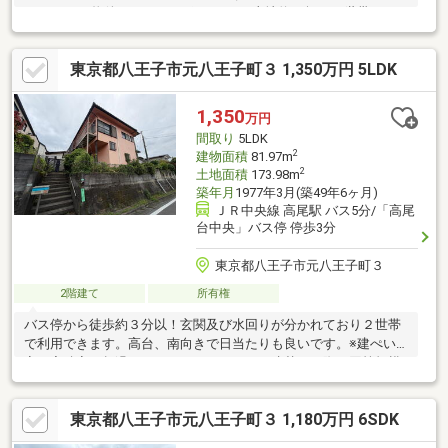
81.97㎡。―物件のおすすめポイント―■土地約52坪、二世帯でゆ
とりある暮らし。■南向き×高台の開放感ある住まい！■未改装の
ため、自由にリフォームできます。―八王子・日野の不動産なら
東京都八王子市元八王子町３ 1,350万円 5LDK
住地ハウジングへ―
1,350
万円
間取り
5LDK
2
建物面積
81.97m
2
土地面積
173.98m
築年月
1977年3月(築49年6ヶ月)
ＪＲ中央線 高尾駅 バス5分/「高尾
台中央」バス停 停歩3分
東京都八王子市元八王子町３
2階建て
所有権
バス停から徒歩約３分以！玄関及び水回りが分かれており２世帯
で利用できます。高台、南向きで日当たりも良いです。※建ぺい
率・容積率を超過しております。よって、建替えの際は同等規模
の建物の建築はできません。※未登記増築部分があるため、建物
全体の延床面積は不詳です。
東京都八王子市元八王子町３ 1,180万円 6SDK