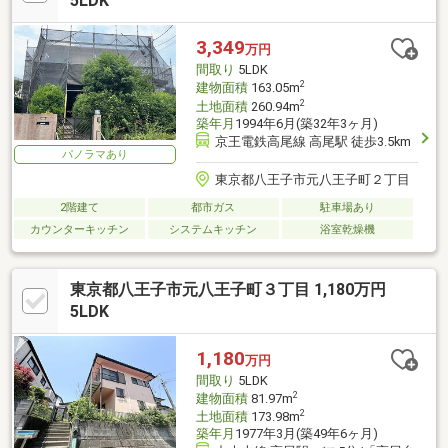
5LDK
3,349
万円
間取り
5LDK
2
建物面積
163.05m
2
土地面積
260.94m
築年月
1994年6月(築32年3ヶ月)
京王電鉄高尾線 高尾駅 徒歩3.5km
パノラマあり
東京都八王子市元八王子町２丁目
2階建て
都市ガス
駐車場あり
カウンターキッチン
システムキッチン
浴室乾燥機
東京都八王子市元八王子町３丁目 1,180万円
5LDK
1,180
万円
間取り
5LDK
2
建物面積
81.97m
2
土地面積
173.98m
築年月
1977年3月(築49年6ヶ月)