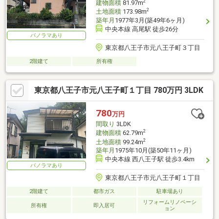
2
建物面積
81.97m
2
土地面積
173.98m
築年月
1977年3月(築49年6ヶ月)
中央本線 高尾駅 徒歩26分
パノラマあり
東京都八王子市元八王子町３丁目
2階建て
所有権
東京都八王子市元八王子町１丁目 780万円 3LDK
780
万円
間取り
3LDK
2
建物面積
62.79m
2
土地面積
99.24m
築年月
1975年10月(築50年11ヶ月)
中央本線 西八王子駅 徒歩3.4km
パノラマあり
東京都八王子市元八王子町１丁目
2階建て
都市ガス
駐車場あり
リフォームリノベーシ
所有権
即入居可
ョン