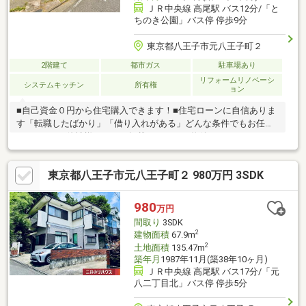
ＪＲ中央線 高尾駅 バス12分/「と
ちのき公園」バス停 停歩9分
東京都八王子市元八王子町２
2階建て
都市ガス
駐車場あり
リフォームリノベーシ
システムキッチン
所有権
ョン
■自己資金０円から住宅購入できます！■住宅ローンに自信ありま
す「転職したばかり」「借り入れがある」どんな条件でもお任せ
ください！■他社様でネット掲載されている物件も、まとめてご
紹介可能です！■見学、お問合せにつきましては土日に限らず平
日、営業時間外でもご対応可能です！東亜住宅ではお客様が安心
東京都八王子市元八王子町２ 980万円 3SDK
して頂けますよう常に新しい事を取り入れております。経験豊富
な知識でお客様の悩み事をしっかりと解消いたします。お住まい
探しは東亜住宅にお任せください！ご見学予約は0120-60-
980
万円
1665【通話料無料】までお気軽にお電話ください♪スマートフォ
間取り
3SDK
ンの方は右下の青いバナーよりお問合せ頂けます♪
2
建物面積
67.9m
2
土地面積
135.47m
築年月
1987年11月(築38年10ヶ月)
ＪＲ中央線 高尾駅 バス17分/「元
八二丁目北」バス停 停歩5分