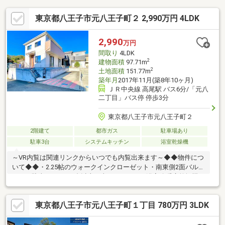
東京都八王子市元八王子町２ 2,990万円 4LDK
2,990
万円
間取り
4LDK
2
建物面積
97.71m
2
土地面積
151.77m
築年月
2017年11月(築8年10ヶ月)
ＪＲ中央線 高尾駅 バス6分/「元八
二丁目」バス停 停歩3分
東京都八王子市元八王子町２
2階建て
都市ガス
駐車場あり
駐車3台
システムキッチン
浴室乾燥機
～VR内覧は関連リンクからいつでも内覧出来ます～◆◆物件につ
いて◆◆・2.25帖のウォークインクローゼット・南東側2面バルコ
ニー・駐車スペース2台以上（車種による）・浴室冷暖房乾燥機・
浴室1坪・トイレ2か所◆◆保証について◆◆・安心R住宅・イン
スペクション済・瑕疵保険付保予定・設備保障付・住宅履歴付・
東京都八王子市元八王子町１丁目 780万円 3LDK
24時間コールセンター◆◆周辺環境情報◆◆・城山保育園 徒歩
8分・元八王子幼稚園 徒歩6分・八王子市立城山小学校 徒歩5
分・TAIRAYA元八王子店 徒歩12分