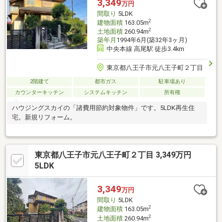
3,349
万円
間取り
5LDK
2
建物面積
163.05m
2
土地面積
260.94m
築年月
1994年6月(築32年3ヶ月)
中央本線 高尾駅 徒歩3.4km
東京都八王子市元八王子町２丁目
2階建て
都市ガス
駐車場あり
カウンターキッチン
システムキッチン
所有権
ハウジングスカイの「諸費用節約対象物件」です。5LDK再生住
宅。新規リフォーム。
東京都八王子市元八王子町２丁目 3,349万円
5LDK
3,349
万円
間取り
5LDK
2
建物面積
163.05m
2
土地面積
260.94m