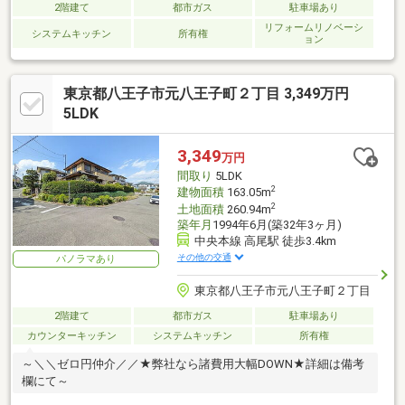
2階建て
都市ガス
駐車場あり
リフォームリノベーシ
システムキッチン
所有権
ョン
東京都八王子市元八王子町２丁目 3,349万円
5LDK
3,349
万円
間取り
5LDK
2
建物面積
163.05m
2
土地面積
260.94m
築年月
1994年6月(築32年3ヶ月)
中央本線 高尾駅 徒歩3.4km
その他の交通
パノラマあり
東京都八王子市元八王子町２丁目
2階建て
都市ガス
駐車場あり
カウンターキッチン
システムキッチン
所有権
～＼＼ゼロ円仲介／／★弊社なら諸費用大幅DOWN★詳細は備考
欄にて～