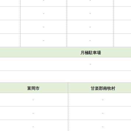
-
-
-
-
-
-
月極駐車場
-
富岡市
甘楽郡南牧村
-
-
-
-
-
-