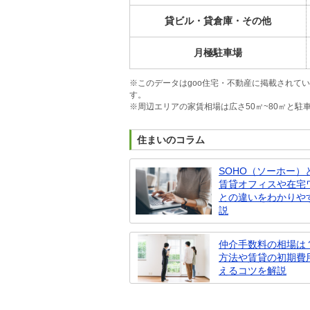
貸ビル・貸倉庫・その他
月極駐車場
※このデータはgoo住宅・不動産に掲載されて
す。
※周辺エリアの家賃相場は広さ50㎡~80㎡と
住まいのコラム
SOHO（ソーホー）
賃貸オフィスや在宅
との違いをわかりや
説
仲介手数料の相場は
方法や賃貸の初期費
えるコツを解説