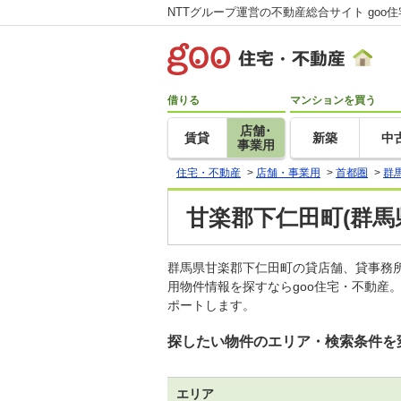
NTTグループ運営の不動産総合サイト goo
借りる
マンションを買う
店舗･
賃貸
新築
中
事業用
住宅・不動産
>
店舗・事業用
>
首都圏
>
群
甘楽郡下仁田町(群馬
群馬県甘楽郡下仁田町の貸店舗、貸事務
用物件情報を探すならgoo住宅・不動産
ポートします。
探したい物件のエリア・検索条件を
エリア