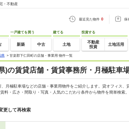
住宅・不動産
0
最近見た物件
保
一戸建てを買う
建てる
投資する
不動産
古
新築
中古
土地
土地活用
投資
馬県
>
甘楽郡下仁田町の店舗・事業用 物件一覧
県)の賃貸店舗・賃貸事務所・月極駐車場
所、月極駐車場などの店舗・事業用物件をご紹介します。貸オフィス、
。賃料・広さ・間取り・写真・人気のこだわり条件から物件を簡単検索。
変更して再検索