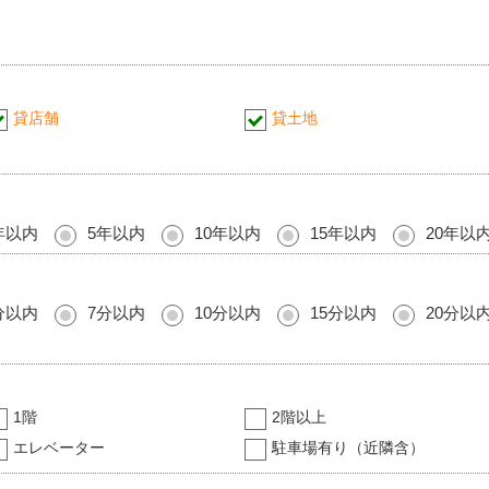
貸店舗
貸土地
年以内
5年以内
10年以内
15年以内
20年以
分以内
7分以内
10分以内
15分以内
20分以
1階
2階以上
エレベーター
駐車場有り（近隣含）