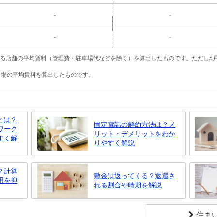
-
-
-
-
いる店舗の平均賃料（管理費・駐車場代などを除く）を算出したものです。ただし5
駐車場の平均賃料を算出したものです。
とは？
固定電話の解約方法は？メ
ワーク
リット・デメリットをわか
すく解
りやすく解説
？計算
敷金は返ってくる？返還さ
用を抑
れる割合や時期を解説
住ま