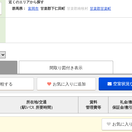
近くのエリアから探す
群馬県：
富岡市
甘楽郡下仁田町
甘楽郡南牧村
甘楽郡甘楽町
間取り図付き表示
お気に入りに追加
空室状況
所在地/交通
賃料
礼金/
（駅/バス 所要時間）
管理費等
保証金/敷
お気に入