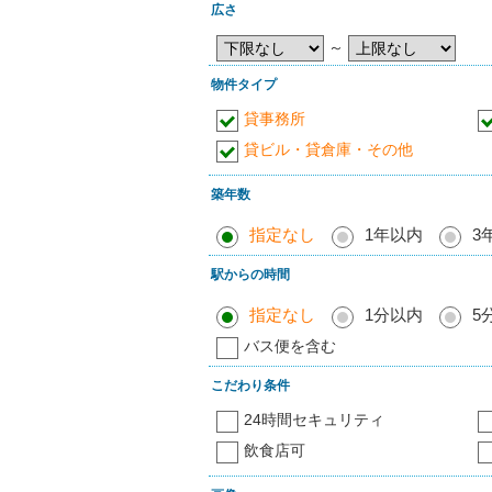
広さ
～
物件タイプ
貸事務所
貸ビル・貸倉庫・その他
築年数
指定なし
1年以内
3
駅からの時間
指定なし
1分以内
5
バス便を含む
こだわり条件
24時間セキュリティ
飲食店可