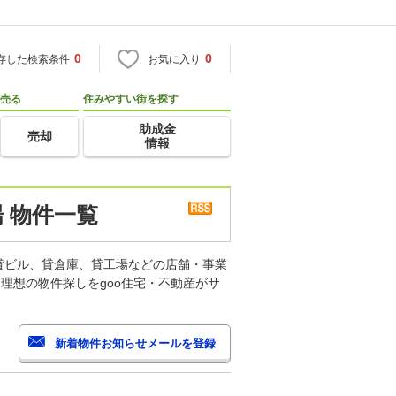
0
0
存した検索条件
お気に入り
売る
住みやすい街を探す
助成金
売却
情報
 物件一覧
貸ビル、貸倉庫、貸工場などの店舗・事業
理想の物件探しをgoo住宅・不動産がサ