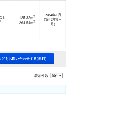
1984年1月
2
 なし
125.32m
(築42年8ヶ
2
 -
264.54m
月)
などをお問い合わせする(無料)
表示件数