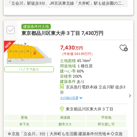
「立会川」駅徒歩3分、JR京浜東北線「大井町」駅も徒歩圏の二
沿線利用可能な立地。品川区東大井の建築条件付売地です。
建築条件付土地
東京都品川区東大井３丁目 7,430万円
7,430
万円
（坪単価:543.89万円）
2
土地面積
45.16m
用途地域
１種住居
パノラマあり
建ぺい率
60%
容積率
200%
建築条件
あり
京浜急行電鉄本線 立会川駅 徒歩3
分
その他の交通
東京都品川区東大井３丁目
更地
南道路
平坦地
本下水
都市ガス
即引渡し可
☆京急「立会川」3分｜大井町も生活圏 建築条件付売地☆◇京急