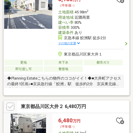
（坪単価:-）
2
土地面積
45.98m
用途地域
近隣商業
建ぺい率
80%
容積率
300%
建築条件
あり
京急本線 鮫洲駅 徒歩2分
その他の交通
東京都品川区東大井１
更地
本下水
都市ガス
即引渡し可
整形地
◆Planning Estateこちらの物件のココがイイ！◆■大井町アクセス
の最終1区画♪■京浜急行線「鮫洲」駅 徒歩約2分 京浜東北線
「大井町」駅 徒歩約12分 りんかい線 「品川シーサイド」駅
徒歩約13分 3駅3路線利用可能な好立地♪■参考プラン：２
SLDK、車庫付き 17帖の広々としたリビング 前面道路6.1ｍと
東京都品川区大井２ 6,480万円
開放感ある 立地となっております！■自由設計・車庫ありプラ
ンございます♪ 資料請求下さい！お気軽にご見学可能です！他の
気になる物件とご一緒にご見学していただけます♪
6,480
万円
（坪単価:-）
2