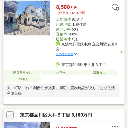
8,580
万円
（坪単価:342.56万円）
2
土地面積
82.8m
用途地域
１種住居
建ぺい率
60%
容積率
160%
建築条件
なし
京浜急行電鉄本線 立会川駅 徒歩3
分
その他の交通
東京都品川区東大井３丁目
建築条件なし
本下水
都市ガス
上物有り
大井町駅13分「利便性が充実」周辺に買物施設が充しており生活
利便良好
東京都品川区大井５丁目 8,180万円