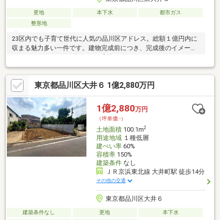
更地
本下水
都市ガス
整形地
23区内でも子育て世代に人気の品川区アドレス。総額１億円内に
収まる魅力多い一件です。建物完成前につき、完成後のイメージ
をいただけるモデルルームをご案内いたします。
◇◆◇◆◇◆◇◆◇◆◇◆◇◆◇◆◇◆ご内覧ご予約承ってお
りますお気軽にご連絡下さい
東京都品川区大井６ 1億2,880万円
◇◆◇◆◇◆◇◆◇◆◇◆◇◆◇◆◇◆・ハウスセレクトの得
意販売エリアの物件・世田谷区を中心に地元で密着♪（隣接区や都
心エリア・ベイエリアもご案内中）・皆様の気になる本物件につ
1億2,880
万円
いてはもちろん、周辺環境も併せて詳しくご説明いたします。
（坪単価:-）
2
土地面積
100.1m
用途地域
１種低層
建ぺい率
60%
容積率
150%
建築条件
なし
ＪＲ京浜東北線 大井町駅 徒歩14分
その他の交通
東京都品川区大井６
建築条件なし
更地
本下水