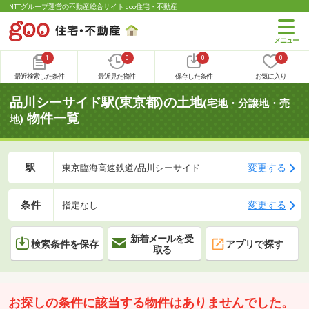
NTTグループ運営の不動産総合サイト goo住宅・不動産
1
0
0
0
最近検索した条件
最近見た物件
保存した条件
お気に入り
品川シーサイド駅(東京都)の土地
(宅地・分譲地・売
物件一覧
地)
駅
変更する
東京臨海高速鉄道/品川シーサイド
条件
変更する
指定なし
新着メールを受
検索条件を保存
アプリで探す
取る
お探しの条件に該当する物件はありませんでした。