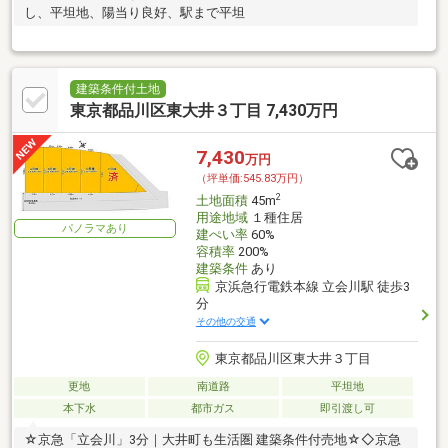
し、平坦地、陽当り良好、駅まで平坦
建築条件付土地
東京都品川区東大井３丁目 7,430万円
7,430
万円
（坪単価:545.83万円）
2
土地面積
45m
用途地域
１種住居
パノラマあり
建ぺい率
60%
容積率
200%
建築条件
あり
京浜急行電鉄本線 立会川駅 徒歩3
分
その他の交通
東京都品川区東大井３丁目
更地
南道路
平坦地
本下水
都市ガス
即引渡し可
☆京急「立会川」3分｜大井町も生活圏 建築条件付売地☆◇京急