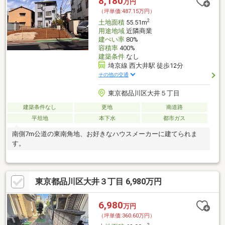
8,180
万円
（坪単価:487.15万円）
2
土地面積
55.51m
用途地域
近隣商業
建ぺい率
80%
容積率
400%
建築条件
なし
埼京線 西大井駅 徒歩12分
その他の交通
東京都品川区大井５丁目
建築条件なし
更地
南道路
平坦地
本下水
都市ガス
南側7m公道の東南角地、お好きなハウスメーカーに建てられま
す。
東京都品川区大井３丁目 6,980万円
6,980
万円
（坪単価:360.60万円）
2