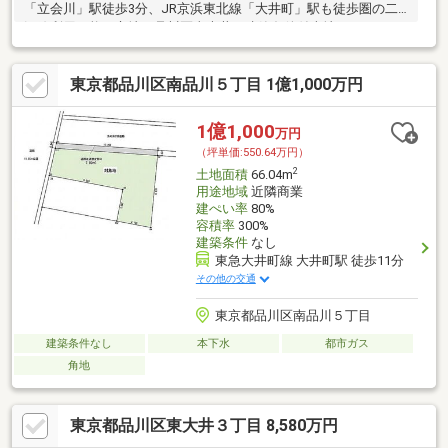
「立会川」駅徒歩3分、JR京浜東北線「大井町」駅も徒歩圏の二
沿線利用可能な立地。品川区東大井の建築条件付売地です。
東京都品川区南品川５丁目 1億1,000万円
1億1,000
万円
（坪単価:550.64万円）
2
土地面積
66.04m
用途地域
近隣商業
建ぺい率
80%
容積率
300%
建築条件
なし
東急大井町線 大井町駅 徒歩11分
その他の交通
東京都品川区南品川５丁目
建築条件なし
本下水
都市ガス
角地
東京都品川区東大井３丁目 8,580万円