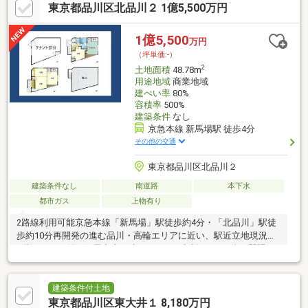
東京都品川区北品川２ 1億5,500万円
心方面への通勤・通学に便利です。第一種低層住居専用地域の閑
静な住宅街に位置しており、落ち着いた住環境が保たれていま
す。品川歴史館などの文化施設も近く、休日の散策も楽しめま
1億5,500
万円
す。
（坪単価:-）
2
土地面積
48.78m
用途地域
商業地域
建ぺい率
80%
容積率
500%
建築条件
なし
京急本線 新馬場駅 徒歩4分
その他の交通
東京都品川区北品川２
建築条件なし
南道路
本下水
都市ガス
上物有り
2路線利用可能京急本線「新馬場」駅徒歩約4分・「北品川」駅徒
歩約10分再開発の進む品川・高輪エリアに近い、駅近立地現況：
1階テナント付き住居中古戸建としてもご相談OKその他ご質問な
どお気軽にお声掛けくださいませ。
建築条件付土地
東京都品川区東大井１ 8,180万円