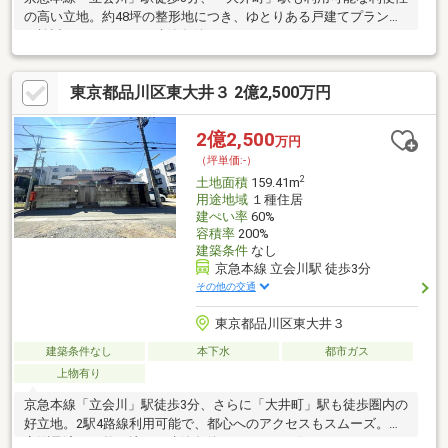
の高い立地。約48坪の整形地につき、ゆとりある戸建てプランを
ご検討いただけます。建築条件なしのため、お好きなハウスメー
カーで建築可能。都心アクセスと落ち着いた住環境、どちらも重
視したい方におすすめの土地です。
東京都品川区東大井３ 2億2,500万円
2億2,500
万円
（坪単価:-）
2
土地面積
159.41m
用途地域
１種住居
建ぺい率
60%
容積率
200%
建築条件
なし
京急本線 立会川駅 徒歩3分
その他の交通
東京都品川区東大井３
建築条件なし
本下水
都市ガス
上物有り
京急本線「立会川」駅徒歩3分、さらに「大井町」駅も徒歩圏内の
好立地。2駅4路線利用可能で、都心へのアクセスもスムーズ。確
定測量済みの整形地で、建築条件なしのためお好きなハウスメー