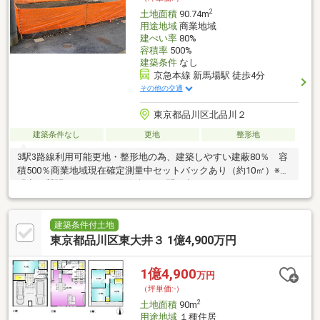
2
土地面積
90.74m
用途地域
商業地域
建ぺい率
80%
容積率
500%
建築条件
なし
京急本線 新馬場駅 徒歩4分
その他の交通
東京都品川区北品川２
建築条件なし
更地
整形地
3駅3路線利用可能更地・整形地の為、建築しやすい建蔽80％ 容
積500％商業地域現在確定測量中セットバックあり（約10㎡）※不
明点ご質問ありましたらお気軽にお問い合わせください
建築条件付土地
東京都品川区東大井３ 1億4,900万円
1億4,900
万円
（坪単価:-）
2
土地面積
90m
用途地域
１種住居