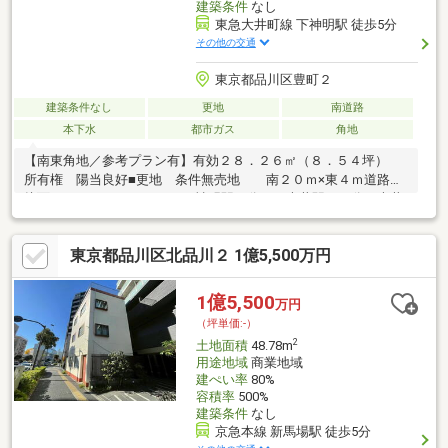
建築条件
なし
東急大井町線 下神明駅 徒歩5分
その他の交通
東京都品川区豊町２
建築条件なし
更地
南道路
本下水
都市ガス
角地
【南東角地／参考プラン有】有効２８．２６㎡（８．５４坪）
所有権 陽当良好■更地 条件無売地 南２０ｍ×東４ｍ道路
接面４．１ｍ×１１．３ｍ■下神明駅５分 西大井駅１３分 大井
町駅１４分お急ぎの問合せは下記にお電話くださいませ。永田工
務店不動産部TEL：０４４－５８９－８００８＝＝＝＝＝永田工
東京都品川区北品川２ 1億5,500万円
務店 不動産部とは＝＝＝＝＝（1）不動産経験豊富な社員のみ在
籍。お客様のペースにあった物件探しサポートをお約束。（2）工
務店ならではの建築やリフォーム知識は勿論のこと。一級建築士
1億5,500
万円
が常駐なので、ご希望プランを入れたり、建物見積もスピーディ
（坪単価:-）
ー。他社ハウスメーカー、リフォーム会社等もご紹介可能。
2
土地面積
48.78m
用途地域
商業地域
建ぺい率
80%
容積率
500%
建築条件
なし
京急本線 新馬場駅 徒歩5分