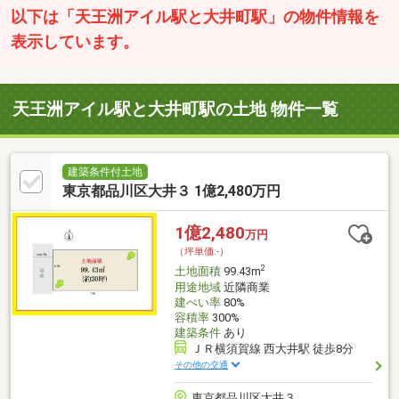
以下は「天王洲アイル駅と大井町駅」の物件情報を
表示しています。
天王洲アイル駅と大井町駅の土地 物件一覧
建築条件付土地
東京都品川区大井３ 1億2,480万円
1億2,480
万円
（坪単価:-）
2
土地面積
99.43m
用途地域
近隣商業
建ぺい率
80%
容積率
300%
建築条件
あり
ＪＲ横須賀線 西大井駅 徒歩8分
その他の交通
東京都品川区大井３