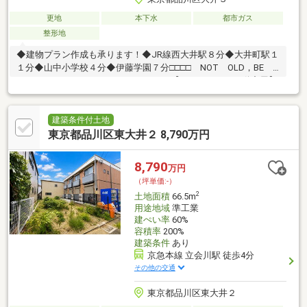
更地
本下水
都市ガス
整形地
◆建物プラン作成も承ります！◆JR線西大井駅８分◆大井町駅１
１分◆山中小学校４分◆伊藤学園７分□□□□ NOT OLD，BE
CLASSIC． □□□□ ■ウォールメイトは【かかりつけの不動産屋】
として 徹底的にまで顧客主義を貫く事をお約束いたします ■都心
エリアに特化した情報網を駆使し、最良の不動産をご提案 ■住宅
ローンシュミレーション無料相談会 毎日随時開催中 ■ウォール
建築条件付土地
メイトオリジナルの住宅購入・住替え等について 分かりやすく解
東京都品川区東大井２ 8,790万円
説したガイドブックをご希望者様に【無料プレゼント】 ～弊社ホ
ームページ～https://wallmate.co.jp/～
8,790
万円
（坪単価:-）
2
土地面積
66.5m
用途地域
準工業
建ぺい率
60%
容積率
200%
建築条件
あり
京急本線 立会川駅 徒歩4分
その他の交通
東京都品川区東大井２