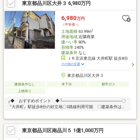
東京都品川区大井３ 6,980万円
環境です◆お電話もしくはメールにてお気軽にご予約ください■
資料請求・住宅ローンのご相談・内覧希望等はお気軽にお問い合
わせください！
6,980
万円
（坪単価:-）
2
土地面積
63.99m
用途地域
近隣商業
建ぺい率
80%
容積率
240%
建築条件
なし
ＪＲ京浜東北線 大井町駅 徒歩8分
その他の交通
東京都品川区大井３
建築条件なし
本下水
都市ガス
上物有り
┌◆ おすすめポイント ◆└─────────────────────〇
『大井町』駅徒歩8分の好立地〇3路線利用可能 〇建築条件はご
ざいません。 お好きなハウスメーカーでご検討いただけます。
〇コンビニ、スーパーが近く、生活至便な住環境┌◆ 物件概
要 ◆└─────────────────────◆土地面積：
東京都品川区南品川５ 1億1,000万円
63.99m2（別途セットバック約9.61m2あり）◆建ぺい率：80％◆
容積率：240％◆市街化区域◆近隣商業地域◆防火地域