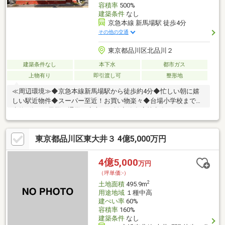
容積率
500%
建築条件
なし
京急本線 新馬場駅 徒歩4分
その他の交通
東京都品川区北品川２
建築条件なし
本下水
都市ガス
上物有り
即引渡し可
整形地
≪周辺環境≫◆京急本線新馬場駅から徒歩約4分◆忙しい朝に嬉
しい駅近物件◆スーパー至近！お買い物楽々◆台場小学校まで徒
歩約5分、お子様の通学も安心の距離◆飲食店等点在しており、
生活利便性◎≪個性あふれる住まいを実現≫◆土地面積約14.75坪
◆多彩なプランニングが可能な整形地◆間口約8.5ｍ！見晴らしの
東京都品川区東大井３ 4億5,000万円
良い区画◆古家利用も可能です◆建築条件はございません◆お好
きなハウスメーカーで建築可能ですご要望をお伺いしオリジナル
のプランを無料にて作成します。お気軽にお問い合わせくださ
4億5,000
万円
い。お問い合わせは【フリーダイヤル：0120-133-468】まで♪♪
（坪単価:-）
2
土地面積
495.9m
用途地域
１種中高
建ぺい率
60%
容積率
160%
建築条件
なし