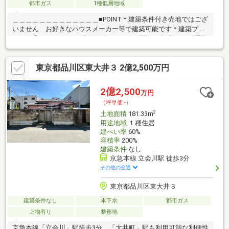
都市ガス
1種低層地域
＿＿＿＿＿＿＿＿＿＿＿＿＿■POINT＊建築条件付き売地ではござ
いません お好きなハウスメーカー等で建築可能です＊建築プラ
ンあり◎ 例：4LDK、建物面積109.71㎡ 詳細は担当までお問合
せください■アクセス・京急本線「立会川」駅 徒歩10分・JR京浜
東北・根岸線「大森」駅 徒歩12分・JR京浜東北線「大井町」駅
東京都品川区東大井３ 2億2,500万円
徒歩14分・東急大井町線・りんかい線「大井町」駅 徒歩16分■周
辺施設・トップパルケ鹿島店(スーパー) …約350m・まいばすけっ
と大井６丁目店 …約350m・ローソン品川南大井五丁目店 …約
2億2,500
万円
260m・大井鹿島公園 …約20m
（坪単価:-）
2
土地面積
181.33m
用途地域
１種住居
建ぺい率
60%
容積率
200%
建築条件
なし
京急本線 立会川駅 徒歩3分
その他の交通
東京都品川区東大井３
建築条件なし
本下水
都市ガス
上物有り
整形地
京急本線「立会川」駅徒歩3分、「大井町」駅も利用可能な利便性