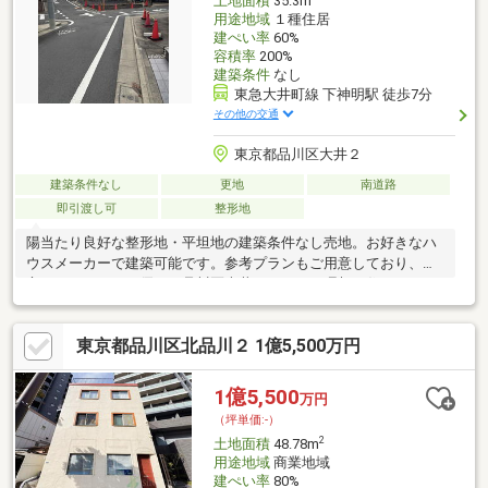
土地面積
35.3m
用途地域
１種住居
建ぺい率
60%
容積率
200%
建築条件
なし
東急大井町線 下神明駅 徒歩7分
その他の交通
東京都品川区大井２
建築条件なし
更地
南道路
即引渡し可
整形地
陽当たり良好な整形地・平坦地の建築条件なし売地。お好きなハ
ウスメーカーで建築可能です。参考プランもご用意しており、都
心へのアクセスに優れた品川区大井アドレスで理想の住まいづく
りを実現できます。
東京都品川区北品川２ 1億5,500万円
1億5,500
万円
（坪単価:-）
2
土地面積
48.78m
用途地域
商業地域
建ぺい率
80%