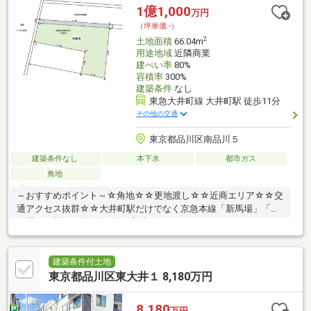
1億1,000
万円
（坪単価:-）
2
土地面積
66.04m
用途地域
近隣商業
建ぺい率
80%
容積率
300%
建築条件
なし
東急大井町線 大井町駅 徒歩11分
その他の交通
東京都品川区南品川５
建築条件なし
本下水
都市ガス
角地
～おすすめポイント～☆角地☆☆更地渡し☆☆近商エリア☆☆交
通アクセス抜群☆☆大井町駅だけでなく京急本線「新馬場」「青
物横丁」駅まで徒歩約7分の立地☆
建築条件付土地
東京都品川区東大井１ 8,180万円
8,180
万円