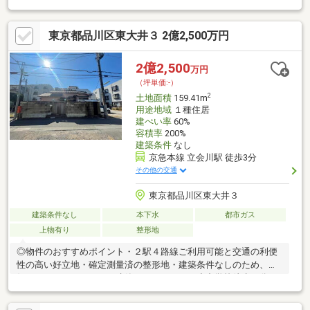
カーで理想の住まいを実現できます。約48坪のゆとりある有効宅
地は、戸建はもちろん二世帯住宅など多様なプランに対応。徒歩
東京都品川区東大井３ 2億2,500万円
圏にはスーパーやドラッグストア、公園、小中学校も揃い、生活
利便性と住環境を兼ね備えた魅力の土地です。
2億2,500
万円
（坪単価:-）
2
土地面積
159.41m
用途地域
１種住居
建ぺい率
60%
容積率
200%
建築条件
なし
京急本線 立会川駅 徒歩3分
その他の交通
東京都品川区東大井３
建築条件なし
本下水
都市ガス
上物有り
整形地
◎物件のおすすめポイント・２駅４路線ご利用可能と交通の利便
性の高い好立地・確定測量済の整形地・建築条件なしのため、お
好きなハウスメーカーで建築いただけます・小中学校徒歩４分と
近く、お子様の登下校も安心ですね・スーパー、コンビニ、ドラ
ッグストアが徒歩４分内に揃っており日常の買い物にも便利な住