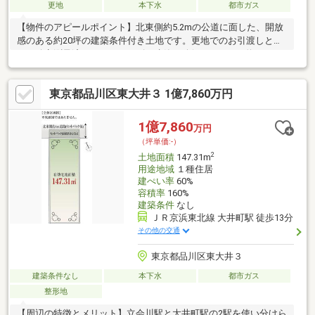
更地
本下水
都市ガス
【物件のアピールポイント】北東側約5.2mの公道に面した、開放
感のある約20坪の建築条件付き土地です。更地でのお引渡しとな
り、確定測量済のためスムーズに建築へ移行できます。約108㎡
のゆとりある参考プランもご用意しております。【周辺の特徴と
メリット】京急本線「立会川」駅まで徒歩4分、JR「大井町」駅
東京都品川区東大井３ 1億7,860万円
まで徒歩15分と、複数路線が利用可能な利便性の高い立地です。
立会川駅周辺には商店街やスーパーが充実しており、毎日のお買
い物に大変便利です。都心部や羽田へのアクセスも良好で、通
1億7,860
万円
勤・通学にも快適な住環境が整っています。
（坪単価:-）
2
土地面積
147.31m
用途地域
１種住居
建ぺい率
60%
容積率
160%
建築条件
なし
ＪＲ京浜東北線 大井町駅 徒歩13分
その他の交通
東京都品川区東大井３
建築条件なし
本下水
都市ガス
整形地
【周辺の特徴とメリット】立会川駅と大井町駅の2駅を使い分けら