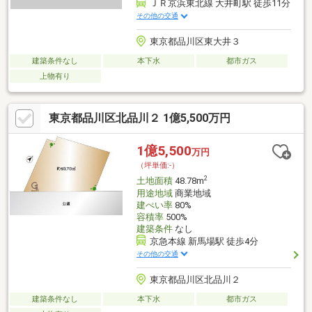
ＪＲ京浜東北線 大井町駅 徒歩11分
その他の交通
東京都品川区東大井３
建築条件なし
本下水
都市ガス
上物有り
東京都品川区北品川２ 1億5,500万円
1億5,500
万円
（坪単価:-）
2
土地面積
48.78m
用途地域
商業地域
建ぺい率
80%
容積率
500%
建築条件
なし
京急本線 新馬場駅 徒歩4分
その他の交通
東京都品川区北品川２
建築条件なし
本下水
都市ガス