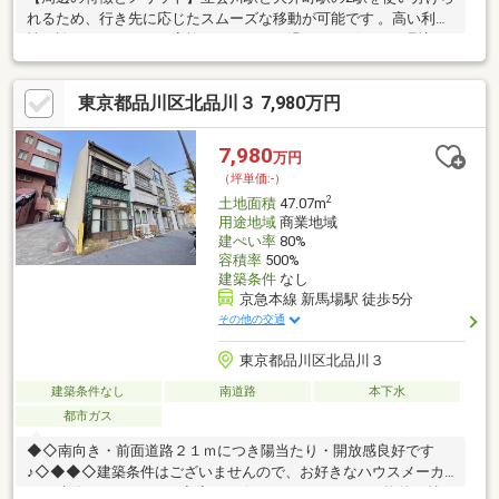
れるため、行き先に応じたスムーズな移動が可能です 。高い利便
性を誇りながらも、ご家族がゆったりと過ごせる穏やかな環境が
守られており、長く住み続けたいと思える街並みです 。
東京都品川区北品川３ 7,980万円
7,980
万円
（坪単価:-）
2
土地面積
47.07m
用途地域
商業地域
建ぺい率
80%
容積率
500%
建築条件
なし
京急本線 新馬場駅 徒歩5分
その他の交通
東京都品川区北品川３
建築条件なし
南道路
本下水
都市ガス
◆◇南向き・前面道路２１ｍにつき陽当たり・開放感良好です
♪◇◆◆◇建築条件はございませんので、お好きなハウスメーカ
ーで建築いただけます♪◇◆ ☆―――――・・・ 物件の特