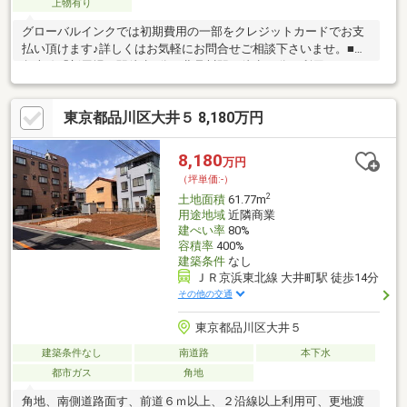
上物有り
グローバルインクでは初期費用の一部をクレジットカードでお支
払い頂けます♪詳しくはお気軽にお問合せご相談下さいませ。■京
急本線「新馬場」駅徒歩4分。北品川駅も徒歩10分で利用できる
至便立地。■幅員25mの「山手通り」に面し、開放感があり視認性
良好です。■飲食店等の店舗や事業用ビル、賃貸併用など様々な
東京都品川区大井５ 8,180万円
用途に適しています。■商業地域のため容積率が高く、大型の建
物が建築可能です。■建築条件はありません。お好きなハウスメ
ーカーや工務店にて理想の建物をトコトン追求していただけま
8,180
万円
す。【無料】お車送迎サービスを実施しております。
（坪単価:-）
2
土地面積
61.77m
用途地域
近隣商業
建ぺい率
80%
容積率
400%
建築条件
なし
ＪＲ京浜東北線 大井町駅 徒歩14分
その他の交通
東京都品川区大井５
建築条件なし
南道路
本下水
都市ガス
角地
角地、南側道路面す、前道６ｍ以上、２沿線以上利用可、更地渡