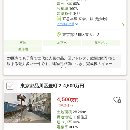
建ぺい率
60%
容積率
160%
建築条件
あり
京急本線 立会川駅 徒歩4分
その他の交通
東京都品川区東大井３
更地
本下水
都市ガス
整形地
23区内でも子育て世代に人気の品川区アドレス。総額2億円内に
収まる魅力多い一件です。建物完成前につき、完成後のイメージ
をいただけるモデルルームをご案内いたします。
◇◆◇◆◇◆◇◆◇◆◇◆◇◆◇◆◇◆ご内覧ご予約承ってお
りますお気軽にご連絡下さい
東京都品川区豊町２ 4,500万円
◇◆◇◆◇◆◇◆◇◆◇◆◇◆◇◆◇◆・ハウスセレクトの得
意販売エリアの物件・世田谷区を中心に地元で密着♪（隣接区や都
心エリア・ベイエリアもご案内中）・皆様の気になる本物件につ
4,500
万円
いてはもちろん、周辺環境も併せて詳しくご説明いたします。
（坪単価:-）
2
土地面積
28.26m
用途地域
１種住居
建ぺい率
80%
容積率
300%