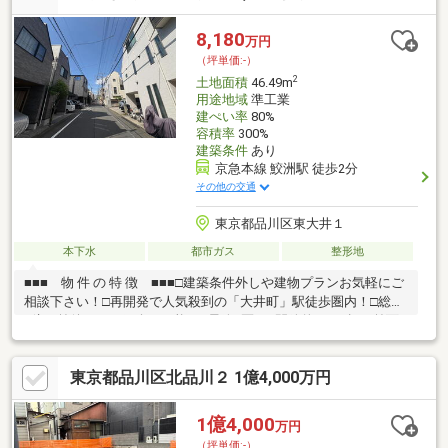
8,180
万円
（坪単価:-）
2
土地面積
46.49m
用途地域
準工業
建ぺい率
80%
容積率
300%
建築条件
あり
京急本線 鮫洲駅 徒歩2分
その他の交通
東京都品川区東大井１
本下水
都市ガス
整形地
■■■ 物 件 の 特 徴 ■■■□建築条件外しや建物プランお気軽にご
相談下さい！□再開発で人気殺到の「大井町」駅徒歩圏内！□総額
1億円前後でのご紹介も可能！□最終1区画□開放的な6ｍ幅の前面
道路！□光の差し込む温かいご自宅が建築可能！□□□ 城南、都心
エリアの土地探し相談 □□□◇ 土地探しから住まいづくりまでサ
東京都品川区北品川２ 1億4,000万円
ポート ◇■城南・都心エリアの住まい探しに対応■土地探し・建築
会社選びもご相談可能■未公開物件や住宅ローン相談も承ります
お気軽にお問合せ下さい。～ FREST HOME ～
1億4,000
万円
（坪単価:-）