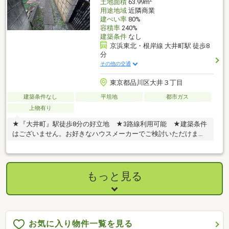
土地面積
63.99m
用途地域
近隣商業
建ぺい率
80%
容積率
240%
建築条件
なし
京浜東北・根岸線 大井町駅 徒歩8
分
その他の交通
東京都品川区大井３丁目
建築条件なし
平坦地
都市ガス
上物有り
★『大井町』駅徒歩8分の好立地 ★3路線利用可能 ★建築条件
はございません。お好きなハウスメーカーでご検討いただけま
す。
もっと見る
お気に入り物件一覧を見る