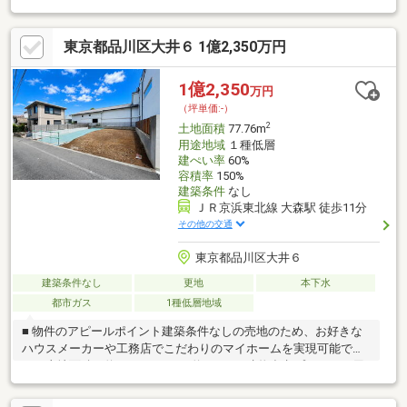
徴 ・・・―――――☆ ◆公園、コンビニも近く生活環境良
好 ◆モデルハウスのご案内や建物プレゼンテーションも随時受
東京都品川区大井６ 1億2,350万円
付中 まずは、現地をご案内させていただきます！
☆―――――・・・ ―☆― ・・・―――――☆
1億2,350
万円
（坪単価:-）
2
土地面積
77.76m
用途地域
１種低層
建ぺい率
60%
容積率
150%
建築条件
なし
ＪＲ京浜東北線 大森駅 徒歩11分
その他の交通
東京都品川区大井６
建築条件なし
更地
本下水
都市ガス
1種低層地域
■ 物件のアピールポイント建築条件なしの売地のため、お好きな
ハウスメーカーや工務店でこだわりのマイホームを実現可能で
す。土地面積は約77.76㎡あり、約126㎡の建物参考プランもご用
意しております。■ 周辺の特徴とメリットJR京浜東北線「大森」
駅へ徒歩11分、「大井町」駅へ徒歩16分と2駅が利用可能で、都