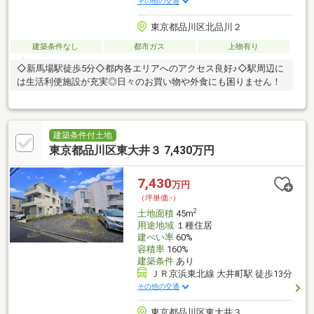
その他の交通
東京都品川区北品川２
建築条件なし
都市ガス
上物有り
◇新馬場駅徒歩5分◇都内各エリアへのアクセス良好♪◇駅周辺に
は生活利便施設が充実◎日々のお買い物や外食にも困りません！
建築条件付土地
東京都品川区東大井３ 7,430万円
7,430
万円
（坪単価:-）
2
土地面積
45m
用途地域
１種住居
建ぺい率
60%
容積率
160%
建築条件
あり
ＪＲ京浜東北線 大井町駅 徒歩13分
その他の交通
東京都品川区東大井３