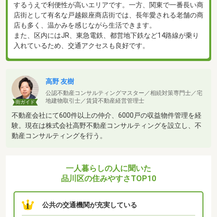
するうえで利便性が高いエリアです。一方、関東で一番長い商
店街として有名な戸越銀座商店街では、長年愛される老舗の商
店も多く、温かみを感じながら生活できます。
また、区内にはJR、東急電鉄、都営地下鉄など14路線が乗り
入れているため、交通アクセスも良好です。
高野 友樹
公認不動産コンサルティングマスター／相続対策専門士／宅
地建物取引士／賃貸不動産経営管理士
街ガイド
不動産会社にて600件以上の仲介、6000戸の収益物件管理を経
験。現在は株式会社高野不動産コンサルティングを設立し、不
動産コンサルティングを行う。
一人暮らしの人に聞いた
品川区の住みやすさTOP10
公共の交通機関が充実している
1