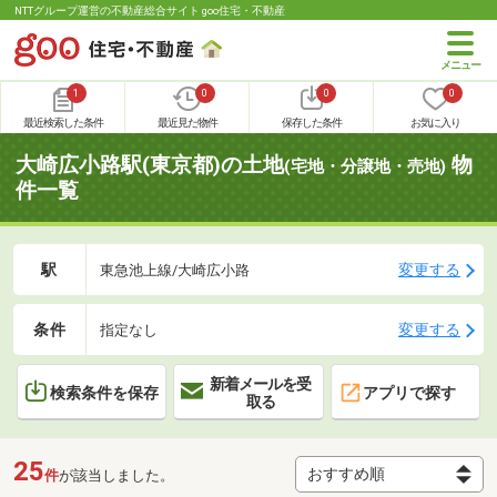
NTTグループ運営の不動産総合サイト goo住宅・不動産
1
0
0
0
最近検索した条件
最近見た物件
保存した条件
お気に入り
大崎広小路駅(東京都)の土地
物
(宅地・分譲地・売地)
件一覧
駅
変更する
東急池上線/大崎広小路
条件
変更する
指定なし
新着メールを受
検索条件を保存
アプリで探す
取る
25
件
が該当しました。