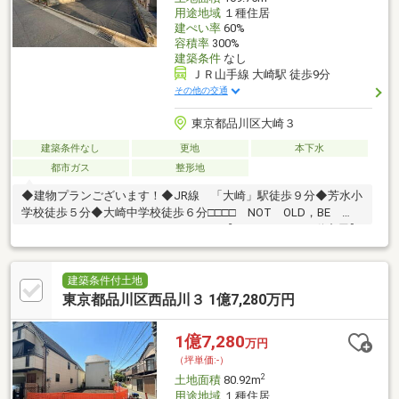
用途地域
１種住居
建ぺい率
60%
容積率
300%
建築条件
なし
ＪＲ山手線 大崎駅 徒歩9分
その他の交通
東京都品川区大崎３
建築条件なし
更地
本下水
都市ガス
整形地
◆建物プランございます！◆JR線 「大崎」駅徒歩９分◆芳水小
学校徒歩５分◆大崎中学校徒歩６分□□□□ NOT OLD，BE
CLASSIC． □□□□ ■ウォールメイトは【かかりつけの不動産屋】
として 徹底的にまで顧客主義を貫く事をお約束いたします ■都心
エリアに特化した情報網を駆使し、最良の不動産をご提案 ■住宅
ローンシュミレーション無料相談会 毎日随時開催中 ■ウォール
建築条件付土地
メイトオリジナルの住宅購入・住替え等について 分かりやすく解
東京都品川区西品川３ 1億7,280万円
説したガイドブックをご希望者様に【無料プレゼント】 ～弊社ホ
ームページ～https://wallmate.co.jp/～
1億7,280
万円
（坪単価:-）
2
土地面積
80.92m
用途地域
１種住居