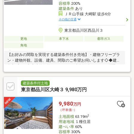
容積率
200%
建築条件
あり
ＪＲ山手線 大崎駅 徒歩6分
その他の交通
東京都品川区西品川３
更地
本下水
都市ガス
角地
【お好みの間取を実現する建築条件付き売地】・建物フリープラ
ン・建物外観、設備、建具、間取のご希望お伺いします◇◆建物
参考プラン◆◇建物価格 5，300万円建物面積 147.34㎡間取
4LDK＋P・耐震等級2、断熱等級5、EV車用電源、制震ダンパー付
きプラン≪通学域≫三木小学校大崎中学校【営業時間】10：00～
20：00この時間帯はお電話のお問い合わせがスムーズにご対応で
建築条件付土地
きます！お気軽にご連絡ください！
東京都品川区大崎３ 9,980万円
9,980
万円
（坪単価:-）
2
土地面積
63.19m
用途地域
１種住居
建ぺい率
60%
容積率
300%