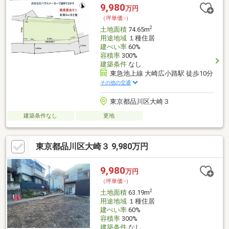
9,980
万円
（坪単価:-）
2
土地面積
74.65m
用途地域
１種住居
建ぺい率
60%
容積率
300%
建築条件
なし
東急池上線 大崎広小路駅 徒歩10分
その他の交通
東京都品川区大崎３
建築条件なし
更地
東京都品川区大崎３ 9,980万円
9,980
万円
（坪単価:-）
2
土地面積
63.19m
用途地域
１種住居
建ぺい率
60%
容積率
300%
建築条件
なし