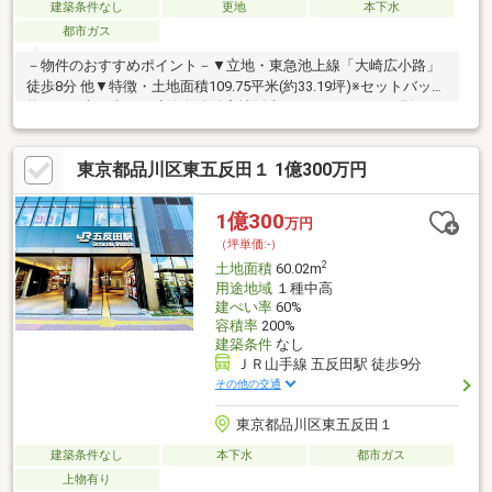
建築条件なし
更地
本下水
都市ガス
－物件のおすすめポイント－▼立地・東急池上線「大崎広小路」
徒歩8分 他▼特徴・土地面積109.75平米(約33.19坪)※セットバック
約4.61平米を含む・建築条件付宅地販売ではありません・現況更
地、プラン決定後はスムーズに建築へ移行可能・都市ガス対応
☆建物参考プラン詳細図面のご用意もありますのでお気軽にお問
東京都品川区東五反田１ 1億300万円
い合わせくださいませ。▼周辺環境・ライフ大崎百反通店 徒歩6
分(約410m)・品川区立芳水小学校 徒歩5分(約340m)・わかば公園
徒歩5分(約380m)※容積率は前面道路幅員により160％に制限され
1億300
万円
ます
（坪単価:-）
2
土地面積
60.02m
用途地域
１種中高
建ぺい率
60%
容積率
200%
建築条件
なし
ＪＲ山手線 五反田駅 徒歩9分
その他の交通
東京都品川区東五反田１
建築条件なし
本下水
都市ガス
上物有り