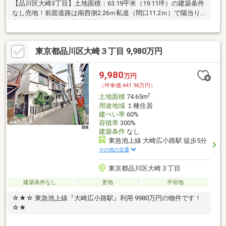
【品川区大崎3丁目】土地面積：63.19平米（19.11坪）の建築条件
なし売地！前面道路は南西側2.26ｍ私道（間口11.2ｍ）で陽当り
良好！実際に現地で周辺環境等をご覧ください！
東京都品川区大崎３丁目 9,980万円
9,980
万円
（坪単価:441.96万円）
2
土地面積
74.65m
用途地域
１種住居
建ぺい率
60%
容積率
300%
建築条件
なし
東急池上線 大崎広小路駅 徒歩5分
その他の交通
東京都品川区大崎３丁目
建築条件なし
更地
平坦地
☆★☆ 東急池上線『大崎広小路駅』利用 9980万円の物件です！
☆★