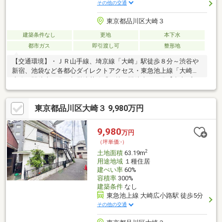
その他の交通
東京都品川区大崎３
建築条件なし
更地
本下水
都市ガス
即引渡し可
整形地
【交通環境】・ＪＲ山手線、埼京線「大崎」駅徒歩８分～渋谷や
新宿、池袋など各都心ダイレクトアクセス・東急池上線「大崎広
小路」駅徒歩９分・都営浅草線「戸越」駅徒歩１１分【参考プラ
ン】・２ＬＤＫ＆２Ｓ＆駐車場２台＆ＷＩＣ＆パントリー＆ＳＩ
Ｃ＆スカイバルコニー・建物面積 １６４．８２ｍ2(車庫４．９５
東京都品川区大崎３ 9,980万円
ｍ2含む)・建物価格 ４４９０万円・土地建物総額 ２６，３９０万
円(税込)【宅地分譲】・お好みの建築会社でご建築可能な宅地分
譲・建物プランの無料作成承ります・お好みやご予算に合わせて
9,980
万円
弊社提携工務店のご紹介も可能です・お気軽にアムティック吉祥
（坪単価:-）
寺本社までお問い合わせください♪
2
土地面積
63.19m
用途地域
１種住居
建ぺい率
60%
容積率
300%
建築条件
なし
東急池上線 大崎広小路駅 徒歩5分
その他の交通