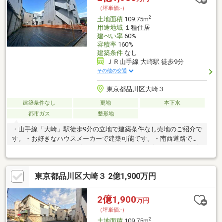
ゼント】 ～弊社ホームページ～https://wallmate.co.jp/～
（坪単価:-）
2
土地面積
109.75m
用途地域
１種住居
建ぺい率
60%
容積率
160%
建築条件
なし
ＪＲ山手線 大崎駅 徒歩9分
その他の交通
東京都品川区大崎３
建築条件なし
更地
本下水
都市ガス
整形地
・山手線「大崎」駅徒歩9分の立地で建築条件なし売地のご紹介で
す。・お好きなハウスメーカーで建築可能です。・南西道路で間
口7m以上につき日当り良好です。・約50坪の車庫2台付4LDK参考
プラン。・子育て環境・生活環境良好。弊社ではご自宅から現地
まで無料で送迎サービスを行っています。お客様のご予算・ご要
東京都品川区大崎３ 2億1,900万円
望に合わせてハウスメーカーのご提案をいたします。お気軽にお
問い合わせください。
2億1,900
万円
（坪単価:-）
2
土地面積
109.75m