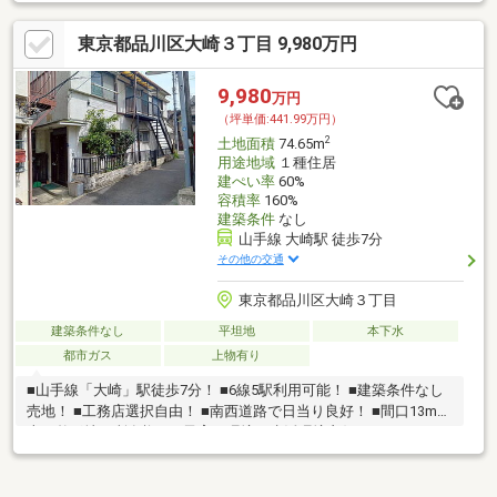
東京都品川区大崎３丁目 9,980万円
9,980
万円
（坪単価:441.99万円）
2
土地面積
74.65m
用途地域
１種住居
建ぺい率
60%
容積率
160%
建築条件
なし
山手線 大崎駅 徒歩7分
その他の交通
東京都品川区大崎３丁目
建築条件なし
平坦地
本下水
都市ガス
上物有り
■山手線「大崎」駅徒歩7分！ ■6線5駅利用可能！ ■建築条件なし
売地！ ■工務店選択自由！ ■南西道路で日当り良好！ ■間口13m以
上！整形地！所有権！ ■子育て環境・生活環境良好！