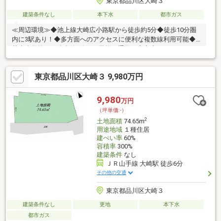
東京都品川区大崎３
建築条件なし
本下水
都市ガス
≪周辺環境≫◆池上線大崎広小路駅から徒歩約5分◆徒歩10分圏
内に3駅あり！◆多方面へのアクセスに便利な複数線利用可能◆
芳水小学校まで徒歩約3分！お子様の通学も安心◆スーパー・コ
ンビニ点在しておりお買い物楽々≪個性あふれる住まいを実現
≫◆土地面積約19.11坪◆南西向きの日当たり良い区画◆開放感
東京都品川区大崎３ 9,980万円
◎◆建築条件はございません◆お好きなハウスメーカーで建築可
能ご要望をお伺いしオリジナルのプランを無料にて作成します。
お気軽にお問い合わせください。お問い合わせは【フリーダイヤ
9,980
万円
ル：0120-133-468】まで♪♪
（坪単価:-）
2
土地面積
74.65m
用途地域
１種住居
建ぺい率
60%
容積率
300%
建築条件
なし
ＪＲ山手線 大崎駅 徒歩6分
その他の交通
東京都品川区大崎３
建築条件なし
更地
本下水
都市ガス