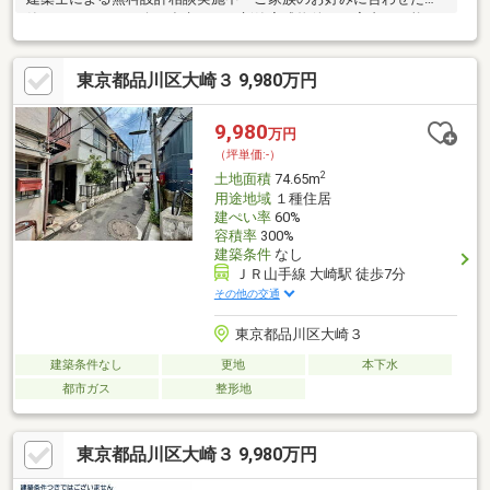
築メーカーのご紹介・参考となる新築完成物件のご案内も可能で
す。≪通学域≫芳水小学校大崎中学校【営業時間】10：00～20：
00この時間帯はお電話のお問い合わせがスムーズにご対応できま
東京都品川区大崎３ 9,980万円
す！お気軽にご連絡ください！
9,980
万円
（坪単価:-）
2
土地面積
74.65m
用途地域
１種住居
建ぺい率
60%
容積率
300%
建築条件
なし
ＪＲ山手線 大崎駅 徒歩7分
その他の交通
東京都品川区大崎３
建築条件なし
更地
本下水
都市ガス
整形地
東京都品川区大崎３ 9,980万円