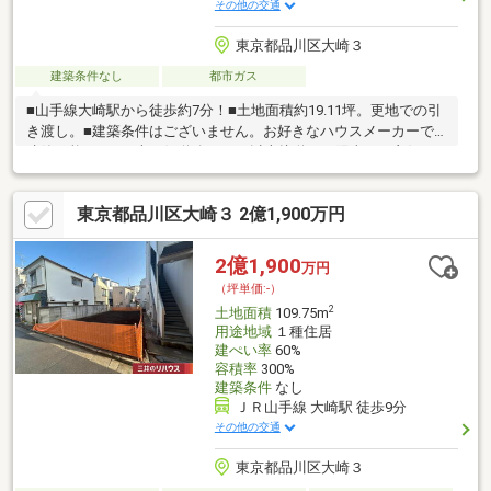
その他の交通
東京都品川区大崎３
建築条件なし
都市ガス
■山手線大崎駅から徒歩約7分！■土地面積約19.11坪。更地での引
き渡し。■建築条件はございません。お好きなハウスメーカーで
建築可能です。■南西側道路に10ｍ以上接道した陽当たり良好な
敷地。■北側隣地とは3ｍほどの高低差がある開放的な区画です。
■山手線を含む6路線3駅が徒歩圏内で通勤やおでかけラクラク！■
東京都品川区大崎３ 2億1,900万円
コンビニ徒歩約3分でちょっとしたお買い物に便利です。お問い合
わせお待ちしております。
2億1,900
万円
（坪単価:-）
2
土地面積
109.75m
用途地域
１種住居
建ぺい率
60%
容積率
300%
建築条件
なし
ＪＲ山手線 大崎駅 徒歩9分
その他の交通
東京都品川区大崎３