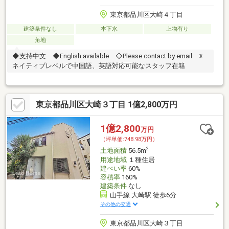
東京都品川区大崎４丁目
建築条件なし
本下水
上物有り
角地
◆支持中文 ◆English available ◇Please contact by email ※
ネイティブレベルで中国語、英語対応可能なスタッフ在籍
東京都品川区大崎３丁目 1億2,800万円
1億2,800
万円
（坪単価:748.98万円）
2
土地面積
56.5m
用途地域
１種住居
建ぺい率
60%
容積率
160%
建築条件
なし
山手線 大崎駅 徒歩6分
その他の交通
東京都品川区大崎３丁目