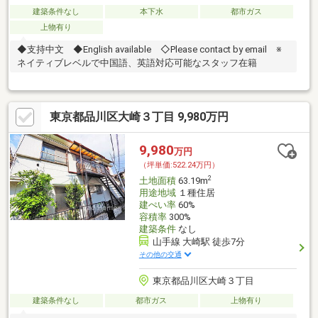
建築条件なし
本下水
都市ガス
上物有り
◆支持中文 ◆English available ◇Please contact by email ※
ネイティブレベルで中国語、英語対応可能なスタッフ在籍
東京都品川区大崎３丁目 9,980万円
9,980
万円
（坪単価:522.24万円）
2
土地面積
63.19m
用途地域
１種住居
建ぺい率
60%
容積率
300%
建築条件
なし
山手線 大崎駅 徒歩7分
その他の交通
東京都品川区大崎３丁目
建築条件なし
都市ガス
上物有り