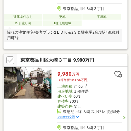
東京都品川区大崎３丁目
建築条件なし
更地
平坦地
即引渡し可
1種低層地域
憧れの注文住宅/参考プラン2ＬＤＫ＆2Ｓ＆駐車場2台/3駅4路線利
用可能
東京都品川区大崎３丁目 9,980万円
9,980
万円
（坪単価:441.96万円）
2
土地面積
74.65m
用途地域
１種住居
建ぺい率
60%
容積率
300%
建築条件
なし
東急池上線 大崎広小路駅 徒歩5分
その他の交通
東京都品川区大崎３丁目