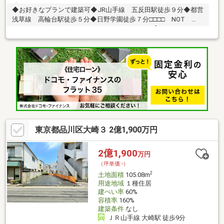
◆お好きなプランで建築可◆JR山手線 五反田駅徒歩９分◆都営
浅草線 高輪台駅徒歩５分◆日野学園徒歩７分□□□□ NOT
OLD，BE CLASSIC. □□□□■ウォールメイトは【かかりつけの不
動産屋】として 徹底的にまで顧客主義を貫く事をお約束いたしま
す■都心エリアに特化した情報網を駆使し、最良の不動産をご提
案■住宅ローンシュミレーション無料相談会 毎日随時開催中■ウ
ォールメイトオリジナルの住宅購入・住替え等について 分かりや
すく解説したガイドブックをご希望者様に【無料プレゼント】～
弊社ホームページ～https://wallmate.co.jp/～
東京都品川区大崎３ 2億1,900万円
2億1,900
万円
（坪単価:-）
2
土地面積
105.08m
用途地域
１種住居
建ぺい率
60%
容積率
160%
建築条件
なし
ＪＲ山手線 大崎駅 徒歩9分