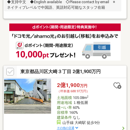
◆支持中文 ◆English available ◇Please contact by email ※
ネイティブレベルで中国語、英語対応可能なスタッフ在籍
東京都品川区大崎３丁目 2億1,900万円
2億1,900
万円
（坪単価:688.97万円）
2
土地面積
105.08m
用途地域
１種低層
建ぺい率
60%
容積率
160%
建築条件
なし
山手線 大崎駅 徒歩9分
その他の交通