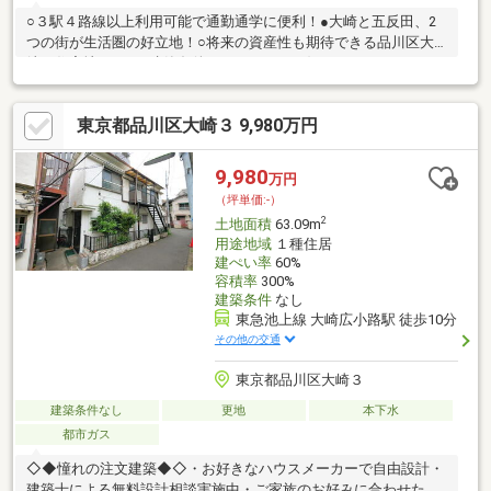
○３駅４路線以上利用可能で通勤通学に便利！●大崎と五反田、2
つの街が生活圏の好立地！○将来の資産性も期待できる品川区大
崎の住宅地です！●建築条件がないため、お好きなハウスメーカ
ー・工務店で建築可能です。
東京都品川区大崎３ 9,980万円
9,980
万円
（坪単価:-）
2
土地面積
63.09m
用途地域
１種住居
建ぺい率
60%
容積率
300%
建築条件
なし
東急池上線 大崎広小路駅 徒歩10分
その他の交通
東京都品川区大崎３
建築条件なし
更地
本下水
都市ガス
◇◆憧れの注文建築◆◇・お好きなハウスメーカーで自由設計・
建築士による無料設計相談実施中・ご家族のお好みに合わせた建