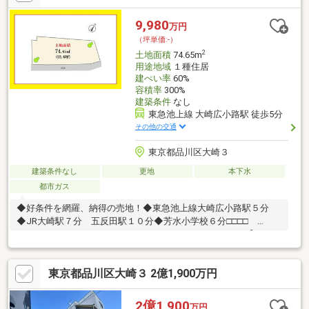
等について 分かりやすく解説したガイドブックをご希望者様に
【無料プレゼント】～弊社ホームページ～https://wallmate.co.jp/
9,980
万円
～
（坪単価:-）
2
土地面積
74.65m
用途地域
１種住居
建ぺい率
60%
容積率
300%
建築条件
なし
東急池上線 大崎広小路駅 徒歩5分
その他の交通
東京都品川区大崎３
建築条件なし
更地
本下水
都市ガス
◆好条件を網羅、納得の売地！◆東急池上線大崎広小路駅５分
◆JR大崎駅７分 五反田駅１０分◆芳水小学校６分□□□□
NOT OLD，BE CLASSIC． □□□□ ■ウォールメイトは【かかり
つけの不動産屋】として 徹底的にまで顧客主義を貫く事をお約束
いたします ■都心エリアに特化した情報網を駆使し、最良の不動
東京都品川区大崎３ 2億1,900万円
産をご提案 ■住宅ローンシュミレーション無料相談会 毎日随時
開催中 ■ウォールメイトオリジナルの住宅購入・住替え等につい
て 分かりやすく解説したガイドブックをご希望者様に【無料プレ
2億1,900
万円