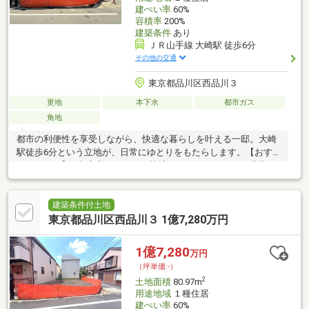
建ぺい率
60%
容積率
200%
建築条件
あり
ＪＲ山手線 大崎駅 徒歩6分
その他の交通
東京都品川区西品川３
更地
本下水
都市ガス
角地
都市の利便性を享受しながら、快適な暮らしを叶える一邸。大崎
駅徒歩6分という立地が、日常にゆとりをもたらします。【おすす
めポイント】□ 都心主要エリアへ快適につながるアクセス環境□
一級建築士の格調高い贅沢な住まい□ 空間を美しく繋げる鉄骨階
段□ ホテルライクな水回り空間□ 開放感を高める設計プラン
建築条件付土地
東京都品川区西品川３ 1億7,280万円
1億7,280
万円
（坪単価:-）
2
土地面積
80.97m
用途地域
１種住居
建ぺい率
60%