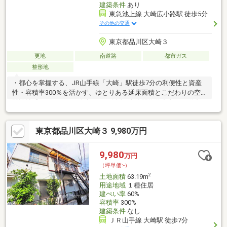
建築条件
あり
東急池上線 大崎広小路駅 徒歩5分
その他の交通
東京都品川区大崎３
更地
南道路
都市ガス
整形地
・都心を掌握する、JR山手線「大崎」駅徒歩7分の利便性と資産
性・容積率300％を活かす、ゆとりある延床面積とこだわりの空
間設計【リピート・紹介率は35％以上×未公開物件中心の不動産
テック企業】≪弊社ランディックス桜新町本店は創業45年≫世田
谷区・目黒区・大田区・品川区・渋谷区・港区をはじめとした城
東京都品川区大崎３ 9,980万円
南エリア、新宿区・文京区・豊島区・杉並区・中野区・台東区
等、都内の人気の住宅地の不動産情報に特化し、桜新町・自由が
丘・目黒の3拠点にて営業させて頂いております。ご不安な方は一
9,980
万円
度お気軽にお問い合わせくださいませ。
（坪単価:-）
2
土地面積
63.19m
用途地域
１種住居
建ぺい率
60%
容積率
300%
建築条件
なし
ＪＲ山手線 大崎駅 徒歩7分