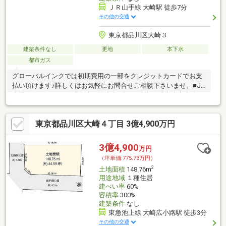
ＪＲ山手線 大崎駅 徒歩7分
その他の交通
東京都品川区大崎３
建築条件なし
更地
本下水
都市ガス
グローバルインクでは初期費用の一部をクレジットカードでお支
払い頂けます♪詳しくはお気軽にお問合せご相談下さいませ。■JR
山手線・りんかい線「大崎」駅徒歩7分。■池上線「大崎広小路」
駅は徒歩4分で、利便性と住環境に優れた地。■南西側を道路に面
し陽当り・通風良好です。■間口が10m以上と広いため開放感があ
東京都品川区大崎４丁目 3億4,900万円
ります。■建築条件はありません。お好きなハウスメーカーや工
務店にて理想の建物をトコトン追求していただけます。■現況更
地につき、引渡後すぐに建築が始められます。【無料】お車送迎
3億4,900
万円
サービスを実施しております。
（坪単価:775.73万円）
2
土地面積
148.76m
用途地域
１種住居
建ぺい率
60%
容積率
300%
建築条件
なし
東急池上線 大崎広小路駅 徒歩3分
その他の交通