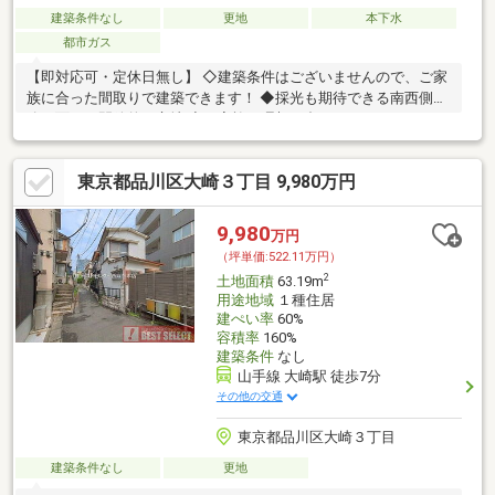
建築条件なし
更地
本下水
都市ガス
【即対応可・定休日無し】 ◇建築条件はございませんので、ご家
族に合った間取りで建築できます！ ◆採光も期待できる南西側道
路に面した開放的な立地 ◇ご家族の理想に合ったマイホームをご
実現ください！
東京都品川区大崎３丁目 9,980万円
9,980
万円
（坪単価:522.11万円）
2
土地面積
63.19m
用途地域
１種住居
建ぺい率
60%
容積率
160%
建築条件
なし
山手線 大崎駅 徒歩7分
その他の交通
東京都品川区大崎３丁目
建築条件なし
更地