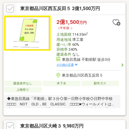
東京都品川区西五反田５ 2億1,500万円
2億1,500
万円
（坪単価:-）
2
土地面積
114.35m
用途地域
準工業
建ぺい率
60%
容積率
240%
建築条件
なし
東急目黒線 不動前駅 徒歩3分
その他の交通
東京都品川区西五反田５
建築条件なし
本下水
都市ガス
上物有り
◆東急目黒線「不動前」駅３分◇第一日野小学校◇日野中学校
□□□□ NOT OLD，BE CLASSIC. □□□□■ウォールメイトは
【かかりつけの不動産屋】として 徹底的にまで顧客主義を貫く事
をお約束いたします■都心エリアに特化した情報網を駆使し、最
良の不動産をご提案■住宅ローンシュミレーション無料相談会
東京都品川区大崎３ 9,980万円
毎日随時開催中■ウォールメイトオリジナルの住宅購入・住替え