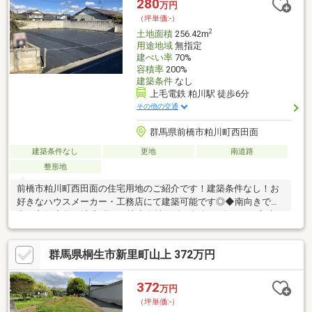
280
万円
（坪単価:-）
2
土地面積
256.42m
用途地域
無指定
建ぺい率
70%
容積率
200%
建築条件
なし
上毛電鉄 粕川駅 徒歩6分
その他の交通
群馬県前橋市粕川町西田面
建築条件なし
更地
南道路
整形地
前橋市粕川町西田面の住宅用地のご紹介です！建築条件なし！お
好きなハウスメーカー・工務店にて建築可能です◎◆南向きで陽
当り良好◆整形地◆現況更地◆敷地面積70坪超！ 人気の平家建て
用地としてもおすすめです♪☆周辺環境充実☆・粕川小学校まで
徒歩約6分（約450m）・粕川中学校まで徒歩約7分（約500m）お
群馬県桐生市新里町山上 372万円
子様の通学や送り迎えにも安心の距離です◎・ローソン前橋粕川
町店まで徒歩約4分（約290m）・アバンセ粕川店まで車で約4分・
クスリのアオキ粕川店まで車で約2分・コメリハード＆グリーン粕
372
万円
川店まで車で約2分日々のお買い物も負担にならない環境です◎
（坪単価:-）