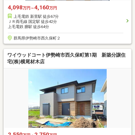
4,098
4,160
万円～
万円
上毛電鉄 新里駅 徒歩67分
ＪＲ両毛線 国定駅 徒歩42分
上毛電鉄 膳駅 徒歩64分
群馬県伊勢崎市西久保町２
ワイウッドコート伊勢崎市西久保町第1期 新築分譲住
宅(株)横尾材木店
2,550
2,750