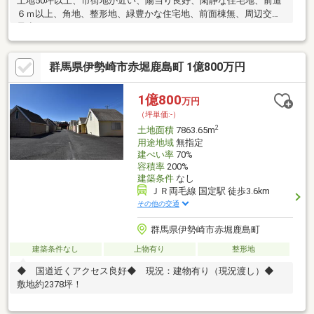
土地50坪以上、市街地が近い、陽当り良好、閑静な住宅地、前道
６ｍ以上、角地、整形地、緑豊かな住宅地、前面棟無、周辺交通
量少なめ
群馬県伊勢崎市赤堀鹿島町 1億800万円
1億800
万円
（坪単価:-）
2
土地面積
7863.65m
用途地域
無指定
建ぺい率
70%
容積率
200%
建築条件
なし
ＪＲ両毛線 国定駅 徒歩3.6km
その他の交通
群馬県伊勢崎市赤堀鹿島町
建築条件なし
上物有り
整形地
◆ 国道近くアクセス良好◆ 現況：建物有り（現況渡し）◆
敷地約2378坪！