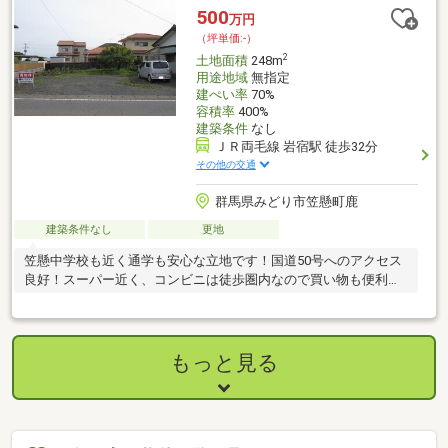
桐生線（３号線）には飲食店や販売店が集まっており、買い物に
500
万円
便利■小学校まで徒歩１２分、中学校まで徒歩１４分詳しくは
（坪単価:-）
「周辺環境」をご覧ください
2
土地面積
248m
用途地域
無指定
建ぺい率
70%
容積率
400%
建築条件
なし
ＪＲ両毛線 岩宿駅 徒歩32分
その他の交通
群馬県みどり市笠懸町鹿
建築条件なし
更地
笠懸中学校も近く通学も安心な立地です！国道50号へのアクセス
良好！スーパー近く、コンビニは徒歩圏内なので買い物も便利で
す！
もっと見る