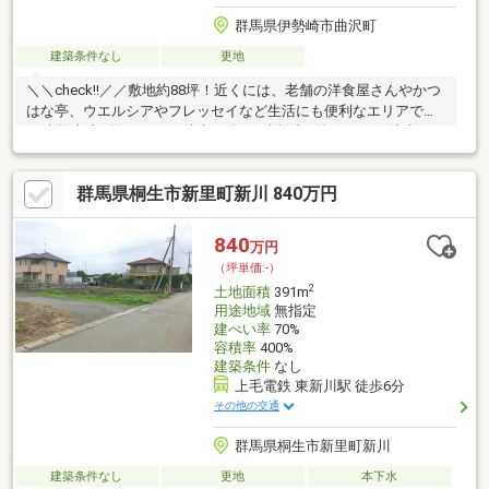
群馬県伊勢崎市曲沢町
建築条件なし
更地
＼＼check!!／／敷地約88坪！近くには、老舗の洋食屋さんやかつ
はな亭、ウエルシアやフレッセイなど生活にも便利なエリアです
♪■赤堀東小…約1400ｍ（徒歩17分）■赤堀中…約1800ｍ（徒歩22
分） ━━━━━━━━━━━━━━━━━━━━━ 伊勢崎の土
地ならビューハウス伊勢崎店！
群馬県桐生市新里町新川 840万円
━━━━━━━━━━━━━━━━━━━━━ ＼営業時間
外でも対応致します／ ≪営業時間≫ 9:00～19:00 伊勢崎
市連取本町158-1 カワチ薬局目の前.・♪キッズスペース有◎お子様
840
万円
連れも大歓迎♪・.
（坪単価:-）
2
土地面積
391m
用途地域
無指定
建ぺい率
70%
容積率
400%
建築条件
なし
上毛電鉄 東新川駅 徒歩6分
その他の交通
群馬県桐生市新里町新川
建築条件なし
更地
本下水