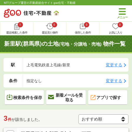
NTTグループ運営の不動産総合サイト goo住宅・不動産
1
0
0
0
最近検索した条件
最近見た物件
保存した条件
お気に入り
新里駅(群馬県)の土地
物件一覧
(宅地・分譲地・売地)
駅
変更する
上毛電気鉄道上毛線/新里
条件
変更する
指定なし
新着メールを受
検索条件を保存
アプリで探す
取る
3
件
が該当しました。