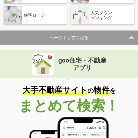
人気タウン
住宅ローン
ランキング
ページトップに戻る
goo住宅・不動産
アプリ
大手不動産サイト
物件
の
を
まとめて検索！