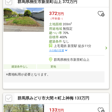
群馬県桐生市新里町山上 372万円
372
万円
（坪単価:-）
2
土地面積
203m
用途地域
無指定
建ぺい率
70%
容積率
400%
建築条件
なし
上毛電鉄 新里駅 徒歩11分
その他の交通
群馬県桐生市新里町山上
建築条件なし
更地
※農地転用が必要となります。
群馬県みどり市大間々町上神梅 133万円
133
万円