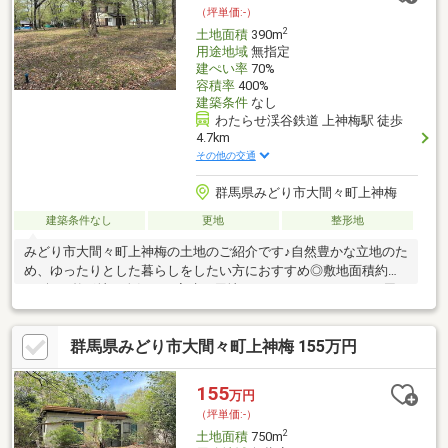
（坪単価:-）
2
土地面積
390m
用途地域
無指定
建ぺい率
70%
容積率
400%
建築条件
なし
わたらせ渓谷鉄道 上神梅駅 徒歩
4.7km
その他の交通
群馬県みどり市大間々町上神梅
建築条件なし
更地
整形地
みどり市大間々町上神梅の土地のご紹介です♪自然豊かな立地のた
め、ゆったりとした暮らしをしたい方におすすめ◎敷地面積約
117坪！整形地！人気の平家建て用地としてもおすすめです！周
辺には体験型の施設が充実！・赤城カントリークラブ車で約9分・
赤城フィッシングフィールドまで車で約14分夏は涼しく、冬はウ
群馬県みどり市大間々町上神梅 155万円
ィンタースポーツへも出かけやすく、四季折々の景色と充実した
時間を楽しめます◎休暇の別荘としての利用もオススメです♪♪
155
万円
（坪単価:-）
2
土地面積
750m