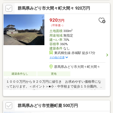
群馬県みどり市大間々町大間々 920万円
920
万円
（坪単価:-）
2
土地面積
300m
用途地域
無指定
建ぺい率
70%
容積率
360%
建築条件
なし
東武桐生線 赤城駅 徒歩17分
その他の交通
群馬県みどり市大間々町大間々
建築条件なし
更地
１０００万円から９２０万円に値引き お求めやすい価格帯にな
っております。＜ポイント＞■小・中学校まで徒歩１５分圏内、
お子様も安心して通学できる距離■おひとり様から夫婦、子育て
世代 全世代におすすめの物件■敷地９０坪で、ゆったりとした
間取りの住宅を建築できます＜周辺環境＞■りょうもう号始発
群馬県みどり市笠懸町鹿 500万円
駅 赤城駅まで徒歩１６分■都内（北千住・スカイツリー・浅
草）まで楽々アクセス■コンビニエンスストアに近い■前橋大間々