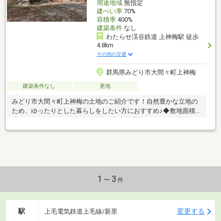
用途地域
無指定
建ぺい率
70%
容積率
400%
建築条件
なし
わたらせ渓谷鉄道 上神梅駅 徒歩
4.8km
その他の交通
群馬県みどり市大間々町上神梅
建築条件なし
更地
みどり市大間々町上神梅の土地のご紹介です！自然豊かな立地の
ため、ゆったりとした暮らしをしたい方におすすめ♪◆敷地面積
約226坪！ 人気の平家建て用地や家庭菜園等ができるお庭付き
の住宅用地にも◎◆整形地周辺には体験型の施設が充実！・赤城
カントリークラブ車で約9分・赤城フィッシングフィールドまで車
で約14分夏は涼しく、冬はウィンタースポーツへも出かけやす
く、四季折々の景色と充実した時間を楽しめます◎休暇の別荘と
しての利用もオススメです♪♪
1～3
件
駅
変更する
上毛電気鉄道上毛線/新里