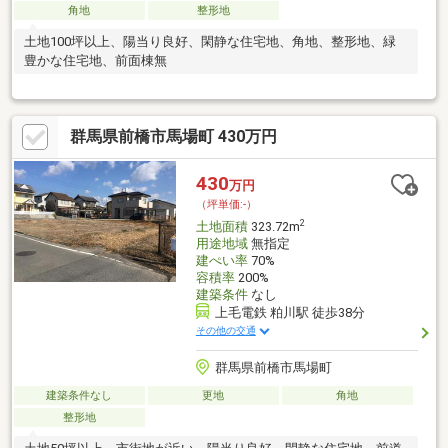
角地
整形地
土地100坪以上、陽当り良好、閑静な住宅地、角地、整形地、緑
豊かな住宅地、前面棟無
群馬県前橋市馬場町 430万円
430
万円
（坪単価:-）
2
土地面積
323.72m
用途地域
無指定
建ぺい率
70%
容積率
200%
建築条件
なし
上毛電鉄 粕川駅 徒歩38分
その他の交通
群馬県前橋市馬場町
建築条件なし
更地
角地
整形地