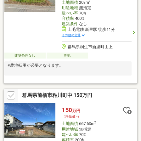
2
土地面積
203m
用途地域
無指定
建ぺい率
70%
容積率
400%
建築条件
なし
上毛電鉄 新里駅 徒歩11分
その他の交通
群馬県桐生市新里町山上
建築条件なし
更地
※農地転用が必要となります。
群馬県前橋市粕川町中 150万円
150
万円
（坪単価:-）
2
土地面積
667.63m
用途地域
無指定
建ぺい率
70%
容積率
200%