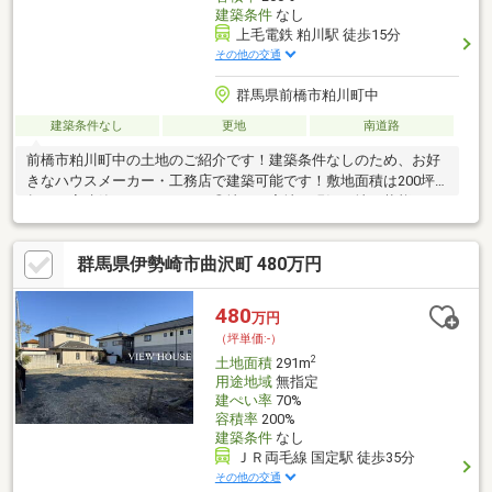
建築条件
なし
上毛電鉄 粕川駅 徒歩15分
その他の交通
群馬県前橋市粕川町中
建築条件なし
更地
南道路
前橋市粕川町中の土地のご紹介です！建築条件なしのため、お好
きなハウスメーカー・工務店で建築可能です！敷地面積は200坪
超！平家建築におすすめです◎地目は宅地、現況更地の状態なの
で、そのまま建築可能です♪南面道路で陽当たり・風通し良好北側
に棟なしで赤城山を一望できます周囲は田園風景が広がり、自然
群馬県伊勢崎市曲沢町 480万円
豊かな環境でゆったりとした生活が送れます◎上毛電鉄「粕川」
駅まで徒歩約15分 電車を使っての通勤・通学にも便利です！
480
万円
（坪単価:-）
2
土地面積
291m
用途地域
無指定
建ぺい率
70%
容積率
200%
建築条件
なし
ＪＲ両毛線 国定駅 徒歩35分
その他の交通