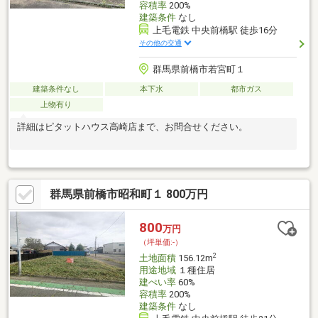
容積率
200%
建築条件
なし
上毛電鉄 中央前橋駅 徒歩16分
その他の交通
群馬県前橋市若宮町１
建築条件なし
本下水
都市ガス
上物有り
詳細はピタットハウス高崎店まで、お問合せください。
群馬県前橋市昭和町１ 800万円
800
万円
（坪単価:-）
2
土地面積
156.12m
用途地域
１種住居
建ぺい率
60%
容積率
200%
建築条件
なし