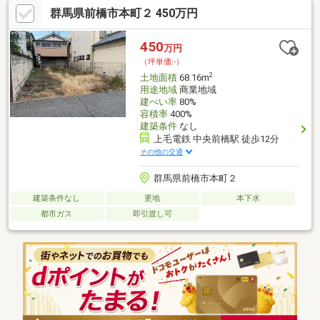
群馬県前橋市本町２ 450万円
450
万円
（坪単価:-）
2
土地面積
68.16m
用途地域
商業地域
建ぺい率
80%
容積率
400%
建築条件
なし
上毛電鉄 中央前橋駅 徒歩12分
その他の交通
群馬県前橋市本町２
建築条件なし
更地
本下水
都市ガス
即引渡し可