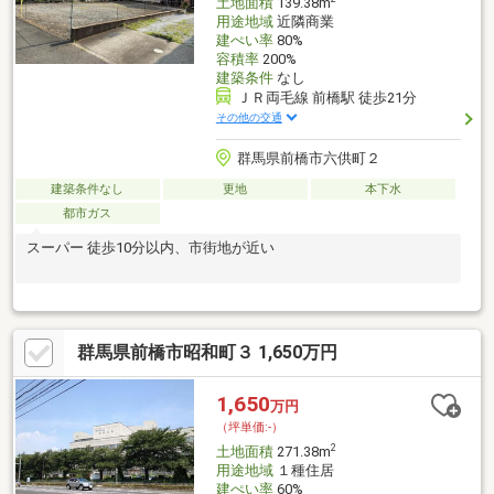
土地面積
139.38m
用途地域
近隣商業
建ぺい率
80%
容積率
200%
建築条件
なし
ＪＲ両毛線 前橋駅 徒歩21分
その他の交通
群馬県前橋市六供町２
建築条件なし
更地
本下水
都市ガス
スーパー 徒歩10分以内、市街地が近い
群馬県前橋市昭和町３ 1,650万円
1,650
万円
（坪単価:-）
2
土地面積
271.38m
用途地域
１種住居
建ぺい率
60%