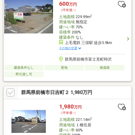
600
万円
（坪単価:-）
2
土地面積
229.99m
用途地域
無指定
建ぺい率
70%
容積率
200%
建築条件
なし
上毛電鉄 三俣駅 徒歩5.9km
その他の交通
群馬県前橋市富士見町時沢
建築条件なし
更地
南道路
即引渡し可
群馬県前橋市日吉町２ 1,980万円
1,980
万円
（坪単価:-）
2
土地面積
221.14m
用途地域
１種住居
建ぺい率
60%