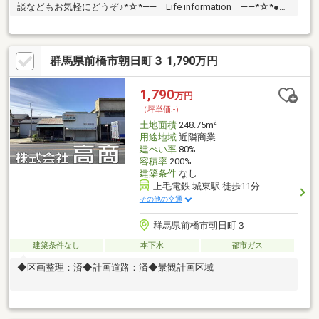
談などもお気軽にどうぞ♪*☆*―― Life information ――*☆*●桃
川小学校まで約2.1ｋｍ●南橘中学校まで約1ｋｍ●細井保育所まで
約1.5ｋｍ●セブンイレブンまで約430ｍ●カインズまで約510ｍ●前
橋リリカまで約2.3ｋｍ※告知事項あり
群馬県前橋市朝日町３ 1,790万円
1,790
万円
（坪単価:-）
2
土地面積
248.75m
用途地域
近隣商業
建ぺい率
80%
容積率
200%
建築条件
なし
上毛電鉄 城東駅 徒歩11分
その他の交通
群馬県前橋市朝日町３
建築条件なし
本下水
都市ガス
◆区画整理：済◆計画道路：済◆景観計画区域