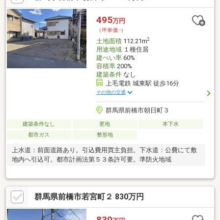
495
万円
（坪単価:-）
2
土地面積
112.21m
用途地域
１種住居
建ぺい率
60%
容積率
200%
建築条件
なし
上毛電鉄 城東駅 徒歩16分
その他の交通
群馬県前橋市朝日町３
建築条件なし
更地
本下水
都市ガス
整形地
上水道：前面道路あり。引込費用買主負担。下水道：公費にて敷
地内へ引込可。都市計画法第５３条許可要。準防火地域
群馬県前橋市若宮町２ 830万円
830