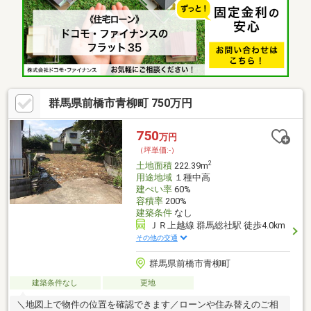
群馬県前橋市青柳町 750万円
750
万円
（坪単価:-）
2
土地面積
222.39m
用途地域
１種中高
建ぺい率
60%
容積率
200%
建築条件
なし
ＪＲ上越線 群馬総社駅 徒歩4.0km
その他の交通
群馬県前橋市青柳町
建築条件なし
更地
＼地図上で物件の位置を確認できます／ローンや住み替えのご相