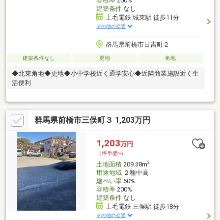
容積率
200%
建築条件
なし
上毛電鉄 城東駅 徒歩11分
その他の交通
群馬県前橋市日吉町２
建築条件なし
更地
角地
◆北東角地◆更地◆小中学校近く通学安心◆近隣商業施設近く生
活便利
群馬県前橋市三俣町３ 1,203万円
1,203
万円
（坪単価:-）
2
土地面積
209.38m
用途地域
２種中高
建ぺい率
60%
容積率
200%
建築条件
なし
上毛電鉄 三俣駅 徒歩18分
その他の交通