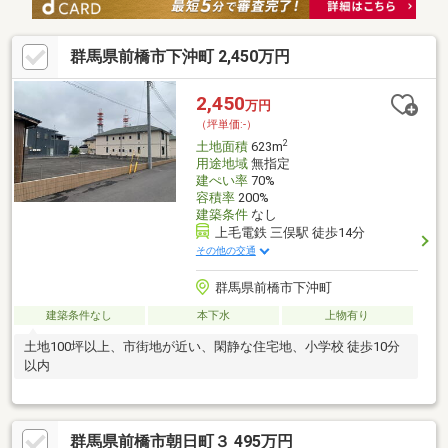
群馬県前橋市下沖町 2,450万円
2,450
万円
（坪単価:-）
2
土地面積
623m
用途地域
無指定
建ぺい率
70%
容積率
200%
建築条件
なし
上毛電鉄 三俣駅 徒歩14分
その他の交通
群馬県前橋市下沖町
建築条件なし
本下水
上物有り
土地100坪以上、市街地が近い、閑静な住宅地、小学校 徒歩10分
以内
群馬県前橋市朝日町３ 495万円