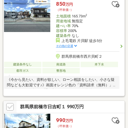
♪◇前面道路が広く車の出入りがしやすい幅員約6.0m、接道接面
850
万円
約13.0mと広々☆都市ガスエリア
（坪単価:-）
2
土地面積
165.73m
用途地域
無指定
建ぺい率
70%
容積率
200%
建築条件
なし
上毛電鉄 片貝駅 徒歩5分
その他の交通
群馬県前橋市西片貝町２
建築条件なし
南道路
本下水
都市ガス
整形地
《今から見たい、資料が欲しい、ローン相談をしたい、小さな疑
問なども大歓迎です♪》画面オレンジ色の「資料請求（無料）」を
クリック！お気軽にお問い合わせください！☆物件おすすめ
POINT☆・建築条件無！南道路で日当たり良好♪・嬉しい都市ガス
地域♪・買い物便利！スーパーやドラックストアまで車で２分♪☆
群馬県前橋市日吉町１ 990万円
周辺ロケーション☆桂萱小学校 約1.3Kｍ/徒歩17分桂萱中学
校 約1.2Kｍ/徒歩15分フレッセイ片貝店 約460ｍ/車2分〇未
掲載物件などさらに物件を見たい方は下記リンクよりソルホーム
990
万円
HPへお越しください(^^♪
（坪単価:-）