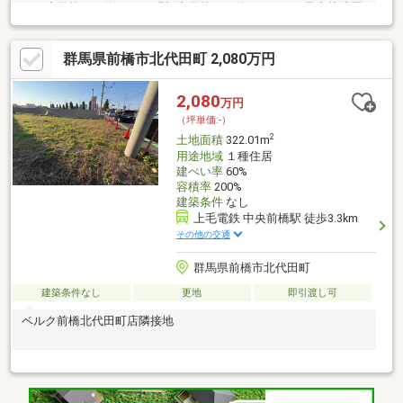
かば小学校まで約600ｍ●明桜中学校まで約1.2ｋｍ●二子山幼稚園
まで約500ｍ●セブンイレブンまで約450ｍ●JAファーマーズまで
約400ｍ☆建築条件なし！【買主負担】工事着手60日前までに文
群馬県前橋市北代田町 2,080万円
化財保護法93条届出要
2,080
万円
（坪単価:-）
2
土地面積
322.01m
用途地域
１種住居
建ぺい率
60%
容積率
200%
建築条件
なし
上毛電鉄 中央前橋駅 徒歩3.3km
その他の交通
群馬県前橋市北代田町
建築条件なし
更地
即引渡し可
ベルク前橋北代田町店隣接地