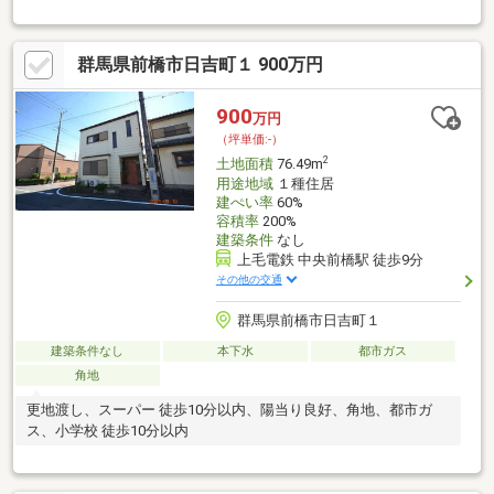
いた暮らしが始められる閑静な住宅街の物件。季節の変化を日々
感じながら暮らせる環境です。 土地50坪以上、市街地が近い、南
側道路面す、閑静な住宅地、前道６ｍ以上
群馬県前橋市日吉町１ 900万円
900
万円
（坪単価:-）
2
土地面積
76.49m
用途地域
１種住居
建ぺい率
60%
容積率
200%
建築条件
なし
上毛電鉄 中央前橋駅 徒歩9分
その他の交通
群馬県前橋市日吉町１
建築条件なし
本下水
都市ガス
角地
更地渡し、スーパー 徒歩10分以内、陽当り良好、角地、都市ガ
ス、小学校 徒歩10分以内