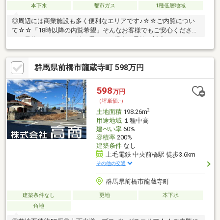
本下水
都市ガス
1種低層地域
◎周辺には商業施設も多く便利なエリアです♪☆☆ご内覧につい
て☆☆「18時以降の内覧希望」そんなお客様でもご安心くださ
い。予約システムで日付が選べない場合も柔軟に対応いたしま
す！ぜひお気軽にご相談ください。◆※上水道は鉛管の為、新規
引込要◆景観計画区域
群馬県前橋市龍蔵寺町 598万円
598
万円
（坪単価:-）
2
土地面積
198.26m
用途地域
１種中高
建ぺい率
60%
容積率
200%
建築条件
なし
上毛電鉄 中央前橋駅 徒歩3.6km
その他の交通
群馬県前橋市龍蔵寺町
建築条件なし
更地
本下水
角地