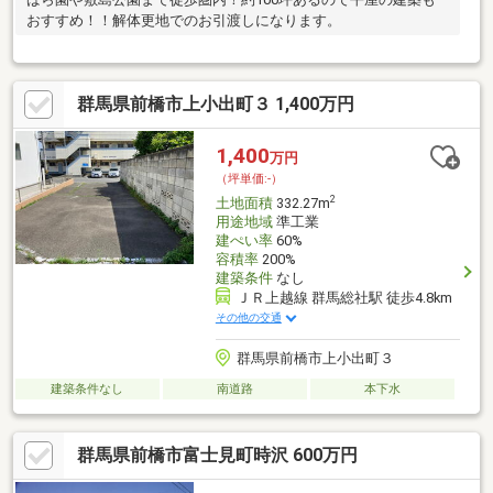
おすすめ！！解体更地でのお引渡しになります。
群馬県前橋市上小出町３ 1,400万円
1,400
万円
（坪単価:-）
2
土地面積
332.27m
用途地域
準工業
建ぺい率
60%
容積率
200%
建築条件
なし
ＪＲ上越線 群馬総社駅 徒歩4.8km
その他の交通
群馬県前橋市上小出町３
建築条件なし
南道路
本下水
群馬県前橋市富士見町時沢 600万円