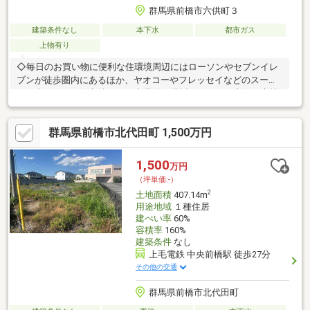
群馬県前橋市六供町３
建築条件なし
本下水
都市ガス
上物有り
◇毎日のお買い物に便利な住環境周辺にはローソンやセブンイレ
ブンが徒歩圏内にあるほか、ヤオコーやフレッセイなどのスーパ
ーも車ですぐの好立地です。◇県道13号近くアクセス良好な立地
県道13号まで車で約2分と近く、マイカーでの通勤や週末のお出
かけに便利。前橋駅へもアクセスしやすい環境です。◇建築条件
群馬県前橋市北代田町 1,500万円
なしでお好きなハウスメーカーへ建築条件は付いていないため、
工務店やハウスメーカーを自由に選べます。こだわりの注文住宅
を建てたい方におすすめです。◇北東角地の開放的な住宅用地東
1,500
万円
側約6mと北側約4mの道路に面した角地。敷地全体を有効に活用
（坪単価:-）
しやすい整形地で、理想のマイホーム建築に最適です。
2
土地面積
407.14m
用途地域
１種住居
建ぺい率
60%
容積率
160%
建築条件
なし
上毛電鉄 中央前橋駅 徒歩27分
その他の交通
群馬県前橋市北代田町