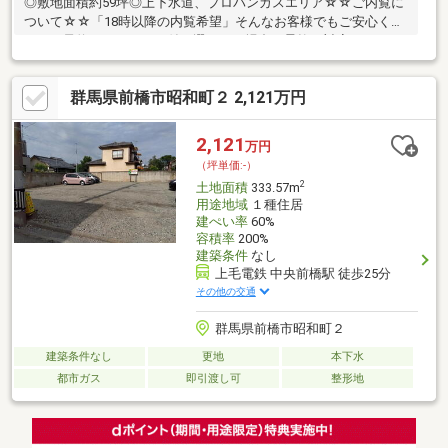
◎敷地面積約59坪◎上下水道、プロパンガスエリア☆☆ご内覧に
ついて☆☆「18時以降の内覧希望」そんなお客様でもご安心くだ
さい。予約システムで日付が選べない場合も柔軟に対応いたしま
す！ぜひお気軽にご相談ください。◆東側接道：6.6ｍ～12ｍ◆景
観計画区域
群馬県前橋市昭和町２ 2,121万円
2,121
万円
（坪単価:-）
2
土地面積
333.57m
用途地域
１種住居
建ぺい率
60%
容積率
200%
建築条件
なし
上毛電鉄 中央前橋駅 徒歩25分
その他の交通
群馬県前橋市昭和町２
建築条件なし
更地
本下水
都市ガス
即引渡し可
整形地