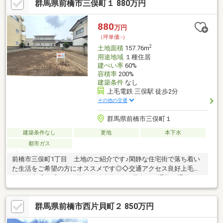
群馬県前橋市三俣町１ 880万円
880
万円
（坪単価:-）
2
土地面積
157.76m
用途地域
１種住居
建ぺい率
60%
容積率
200%
建築条件
なし
上毛電鉄 三俣駅 徒歩2分
その他の交通
群馬県前橋市三俣町１
建築条件なし
更地
本下水
都市ガス
前橋市三俣町1丁目 土地のご紹介です♪閑静な住宅街で落ち着い
た生活をご希望の方にオススメです◎◇交通アクセス良好上毛電
気鉄道上毛線「三俣」駅まで徒歩約2分！電車での通勤・通学、お
でかけに便利な立地です◎◇周辺施設充実JAファーマーズ朝日町
まで車で約3分ミニストップ前橋交通公園前店まで車で約1分ウエ
群馬県前橋市西片貝町２ 850万円
ルシア前橋西片貝店まで車で約1分第二あさひ幼稚園まで徒歩約9
分、城東小学校まで徒歩約15分とファミリー層にもオススメです