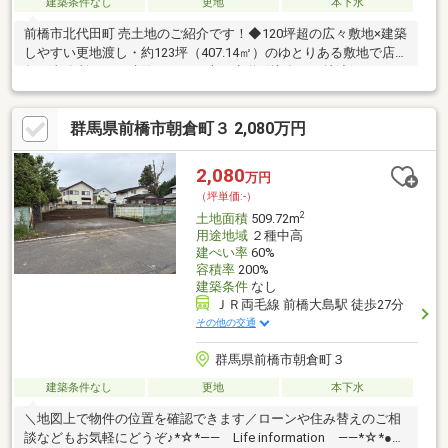
建築条件なし
更地
本下水
前橋市北代田町 売土地のご紹介です！◆120坪超の広々敷地×建築
しやすい更地渡し・約123坪（407.14㎡）のゆとりある敷地で店
舗・事務所などの建築も可！・上下水道引込有＆更地渡しのた
め、スムーズに建築へ進められます。・周囲に建物が少ないた
め、陽当たり・通風ともに良好です♪ 市街化区域内◆交通アク
群馬県前橋市朝倉町３ 2,080万円
セス良好・県道4号前橋赤城線まで車で約1分！・前橋市街地への
アクセスが良好な好立地です。◆周辺施設が充実！生活利便性の
高い住環境・前橋リリカまで車で約5分・セブンイレブン 前橋三
2,080
万円
俣3丁目店まで車で約3分・ウエルシア 前橋北代田店まで車で約3
（坪単価:-）
分
2
土地面積
509.72m
用途地域
２種中高
建ぺい率
60%
容積率
200%
建築条件
なし
ＪＲ両毛線 前橋大島駅 徒歩27分
その他の交通
群馬県前橋市朝倉町３
建築条件なし
更地
本下水
＼地図上で物件の位置を確認できます／ローンや住み替えのご相
談などもお気軽にどうぞ♪*☆*―― Life information ――*☆*●わ