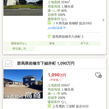
2
土地面積
223m
用途地域
１種住居
建ぺい率
60%
容積率
200%
建築条件
なし
ＪＲ両毛線 前橋駅 徒歩29分
その他の交通
群馬県前橋市六供町３
建築条件なし
更地
本下水
即引渡し可
群馬県前橋市下細井町 1,090万円
1,090
万円
（坪単価:-）
2
土地面積
302m
用途地域
１種住居
建ぺい率
60%
容積率
200%
建築条件
なし
上毛電鉄 三俣駅 徒歩32分