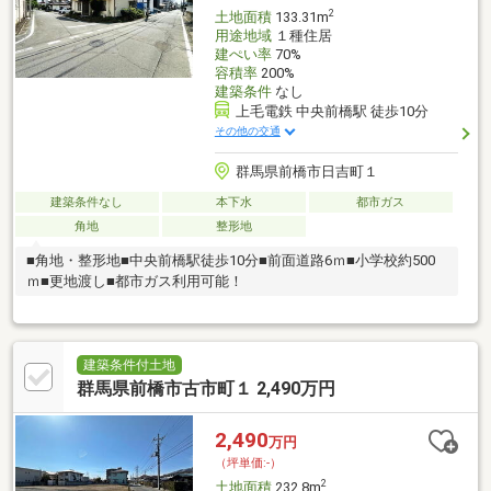
2
土地面積
133.31m
用途地域
１種住居
建ぺい率
70%
容積率
200%
建築条件
なし
上毛電鉄 中央前橋駅 徒歩10分
その他の交通
群馬県前橋市日吉町１
建築条件なし
本下水
都市ガス
角地
整形地
■角地・整形地■中央前橋駅徒歩10分■前面道路6ｍ■小学校約500
ｍ■更地渡し■都市ガス利用可能！
建築条件付土地
群馬県前橋市古市町１ 2,490万円
2,490
万円
（坪単価:-）
2
土地面積
232.8m