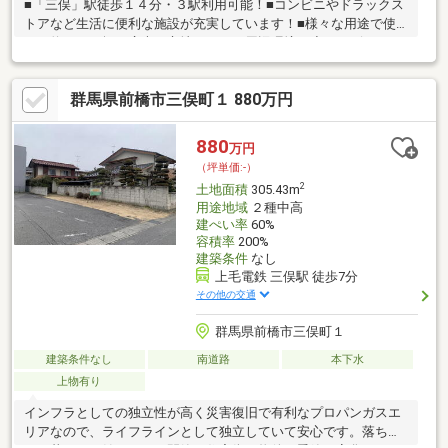
■「三俣」駅徒歩１４分・３駅利用可能！■コンビニやドラックス
トアなど生活に便利な施設が充実しています！■様々な用途で使
える約１８８坪の広大な立地です！～周辺環境～◆コンビニ（ロ
ーソン）・・・徒歩6分◆ドラックストア（スギ薬局）・・・徒
歩6分◆小学校（前橋市立桃木小学校）・・・徒歩9分◆郵便局
群馬県前橋市三俣町１ 880万円
（前橋三俣郵便局）・・・徒歩12分
880
万円
（坪単価:-）
2
土地面積
305.43m
用途地域
２種中高
建ぺい率
60%
容積率
200%
建築条件
なし
上毛電鉄 三俣駅 徒歩7分
その他の交通
群馬県前橋市三俣町１
建築条件なし
南道路
本下水
上物有り
インフラとしての独立性が高く災害復旧で有利なプロパンガスエ
リアなので、ライフラインとして独立していて安心です。落ち着