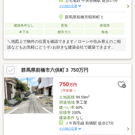
上毛電鉄 中央前橋駅 徒歩21分
その他の交通
群馬県前橋市昭和町１
建築条件なし
更地
南道路
本下水
都市ガス
角地
＼地図上で物件の位置を確認できます／ローンや住み替えのご相
談などもお気軽にどうぞ♪お好きな建築会社で建築できます
◎*☆*―― Life information ――*☆*●敷島小学校まで約210ｍ●
第三中学校まで約230ｍ●前橋保育園まで約170ｍ●セブンイレブン
まで約500ｍ●リリカまで約680ｍ
群馬県前橋市六供町３ 750万円
750
万円
（坪単価:-）
2
土地面積
99.59m
用途地域
準工業
建ぺい率
60%
容積率
200%
建築条件
なし
ＪＲ両毛線 前橋駅 徒歩27分
その他の交通