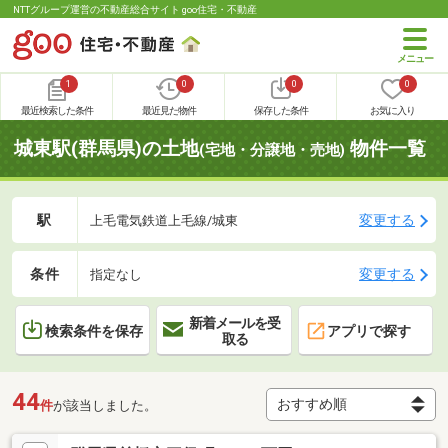
NTTグループ運営の不動産総合サイト goo住宅・不動産
1
0
0
0
最近検索した条件
最近見た物件
保存した条件
お気に入り
城東駅(群馬県)の土地
物件一覧
(宅地・分譲地・売地)
駅
変更する
上毛電気鉄道上毛線/城東
条件
変更する
指定なし
新着メールを受
検索条件を保存
アプリで探す
取る
44
件
が該当しました。