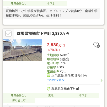
建築条件なし
本下水
買物施設・小中学校が徒歩圏。セブンイレブン徒歩8分、南橘中学
校徒歩8分、郵便局徒歩7分。生活便利！
群馬県前橋市下沖町 2,830万円
2,830
万円
（坪単価:-）
2
土地面積
623m
用途地域
無指定
建ぺい率
70%
容積率
200%
建築条件
なし
上毛電鉄 三俣駅 徒歩14分
その他の交通
群馬県前橋市下沖町
建築条件なし
更地
本下水
即引渡し可