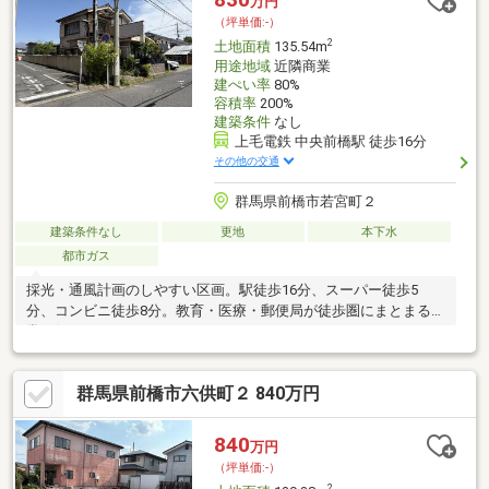
万円
（坪単価:-）
2
土地面積
135.54m
用途地域
近隣商業
建ぺい率
80%
容積率
200%
建築条件
なし
上毛電鉄 中央前橋駅 徒歩16分
その他の交通
群馬県前橋市若宮町２
建築条件なし
更地
本下水
都市ガス
採光・通風計画のしやすい区画。駅徒歩16分、スーパー徒歩5
分、コンビニ徒歩8分。教育・医療・郵便局が徒歩圏にまとまる日
常至便エリア。
群馬県前橋市六供町２ 840万円
840
万円
（坪単価:-）
2