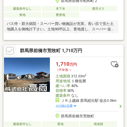
群馬県前橋市昭和町２
建築条件なし
本下水
都市ガス
角地
整形地
バス停・群大病院・スーパー買い物施設が充実。長い目で見た土
地購入を御検討下さい。土地90坪以上、更地渡し、スーパー 徒歩
10分以内、市街地が近い、陽当り良好、閑静な住宅地、総合病院
徒歩10分以内、角地、整形地、建築条件なし、都市ガス、小学校
徒歩10分以内、平坦地
群馬県前橋市荒牧町 1,710万円
1,710
万円
（坪単価:-）
2
土地面積
312.33m
用途地域
１種低層
建ぺい率
40%
容積率
80%
建築条件
なし
ＪＲ上越線 群馬総社駅 徒歩3.3km
その他の交通
群馬県前橋市荒牧町
建築条件なし
更地
南道路