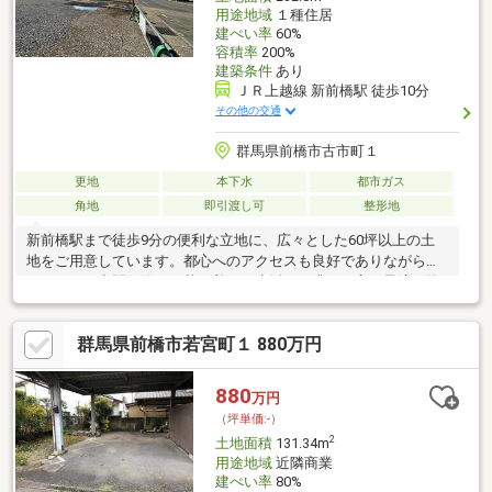
用途地域
１種住居
建ぺい率
60%
容積率
200%
建築条件
あり
ＪＲ上越線 新前橋駅 徒歩10分
その他の交通
群馬県前橋市古市町１
更地
本下水
都市ガス
角地
即引渡し可
整形地
新前橋駅まで徒歩9分の便利な立地に、広々とした60坪以上の土
地をご用意しています。都心へのアクセスも良好でありながら、
ゆとりある空間で静かで落ち着いた生活をお求めの方に最適な物
件です。さらに、周辺には商業施設や公共施設も充実しており、
前橋IC・高崎ICまでのアクセスも良好であり便利で快適な生活や
群馬県前橋市若宮町１ 880万円
子育てに便利な公園・公民館など周辺環境の整っている希少な人
気の土地です！快適な生活を実現できる環境が整っています。
880
万円
（坪単価:-）
2
土地面積
131.34m
用途地域
近隣商業
建ぺい率
80%