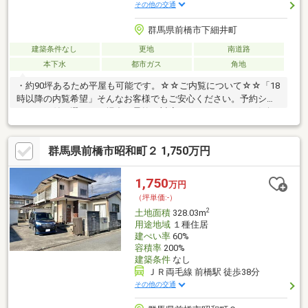
その他の交通
群馬県前橋市下細井町
建築条件なし
更地
南道路
本下水
都市ガス
角地
・約90坪あるため平屋も可能です。☆☆ご内覧について☆☆「18
時以降の内覧希望」そんなお客様でもご安心ください。予約シス
テムで日付が選べない場合も柔軟に対応いたします！ぜひお気軽
にご相談ください。◆西側接道：3.7ｍ～3.8ｍ◆南側接道：法定
外道路◆景観計画区域
群馬県前橋市昭和町２ 1,750万円
1,750
万円
（坪単価:-）
2
土地面積
328.03m
用途地域
１種住居
建ぺい率
60%
容積率
200%
建築条件
なし
ＪＲ両毛線 前橋駅 徒歩38分
その他の交通