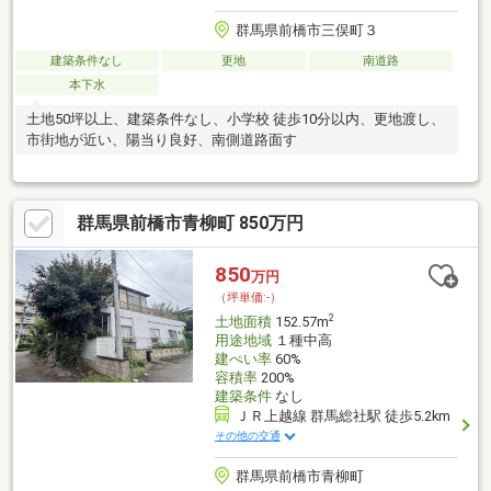
群馬県前橋市三俣町３
建築条件なし
更地
南道路
本下水
土地50坪以上、建築条件なし、小学校 徒歩10分以内、更地渡し、
市街地が近い、陽当り良好、南側道路面す
群馬県前橋市青柳町 850万円
850
万円
（坪単価:-）
2
土地面積
152.57m
用途地域
１種中高
建ぺい率
60%
容積率
200%
建築条件
なし
ＪＲ上越線 群馬総社駅 徒歩5.2km
その他の交通
群馬県前橋市青柳町