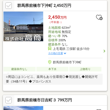
群馬県前橋市下沖町 2,450万円
2,450
万円
（坪単価:-）
2
土地面積
623m
用途地域
無指定
建ぺい率
70%
容積率
200%
建築条件
なし
上毛電鉄 三俣駅 徒歩15分
その他の交通
群馬県前橋市下沖町
建築条件なし
本下水
上物有り
○周辺にはコンビニ、薬局もあり住環境◎◆現況渡し◆開発許可
要（34条11号）◆プロパンガス
群馬県前橋市日吉町３ 799万円