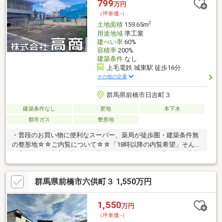
799
万円
（坪単価:-）
2
土地面積
159.65m
用途地域
準工業
建ぺい率
60%
容積率
200%
建築条件
なし
上毛電鉄 城東駅 徒歩16分
その他の交通
群馬県前橋市日吉町３
建築条件なし
更地
本下水
都市ガス
整形地
・普段のお買い物に便利なスーパー、薬局が徒歩圏・建築条件無
の整形地☆☆ご内覧について☆☆「18時以降の内覧希望」そんな
お客様でもご安心ください。予約システムで日付が選べない場合
も柔軟に対応いたします！ぜひお気軽にご相談ください。◆確定
測量渡し◆上水道管13ｍｍ（20ｍｍに変更の場合は南側約10ｍ先
群馬県前橋市六供町３ 1,550万円
の本管からの引込要）◆私道面積：167㎡（共有持分1/5）◆西側
接道：位置指定道路
1,550
万円
（坪単価:-）