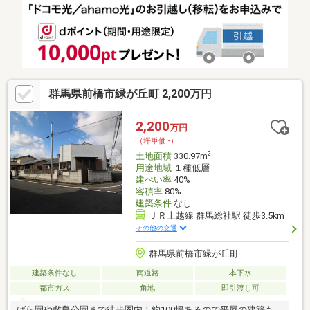
群馬県前橋市緑が丘町 2,200万円
2,200
万円
（坪単価:-）
2
土地面積
330.97m
用途地域
１種低層
建ぺい率
40%
容積率
80%
建築条件
なし
ＪＲ上越線 群馬総社駅 徒歩3.5km
その他の交通
群馬県前橋市緑が丘町
建築条件なし
南道路
本下水
都市ガス
角地
即引渡し可
ばら園や敷島公園まで徒歩圏内！約100坪あるので平屋の建築も