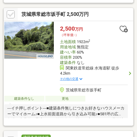
茨城県常総市坂手町 2,500万円
2,500
万円
（坪単価:-）
2
土地面積
1922m
用途地域
無指定
建ぺい率
60%
容積率
200%
建築条件
なし
関東鉄道常総線 水海道駅 徒歩
4.2km
その他の交通
茨城県常総市坂手町
建築条件なし
更地
---イチ押しポイント---■建築条件無しにつきお好きなハウスメーカ
ーでマイホーム♪■上水前面道路から引き込み可能♪■581坪の広い
敷地・事業用に最適です♪■前面道路・間口も広いです♪■工業団地
近く♪■未造成の為伐採・伐根の必要性あり！---周辺環境---■水海
道駅・・・車で10分※当社では他社様が掲載している物件も全て