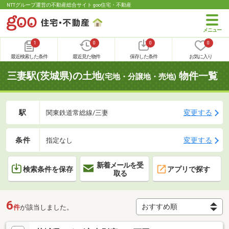
NTTグループ運営の不動産総合サイト goo住宅・不動産
1
0
0
0
最近検索した条件
最近見た物件
保存した条件
お気に入り
三妻駅(茨城県)の土地
物件一覧
(宅地・分譲地・売地)
駅
変更する
関東鉄道常総線/三妻
条件
変更する
指定なし
新着メールを受
検索条件を保存
アプリで探す
取る
6
件
が該当しました。