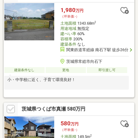
(2)借入れ金額が足らないけど、購入はあきらめられない。(3)車の
ローンやカードローンがあり、難しいと言われた。↑のような、状
1,980
万円
況でも当社独自のノウハウで住宅ローンを通すことが可能です。
（坪単価:-）
あきらめる前に、ぜひ一度当社までご相談ください。
2
土地面積
1343.68m
用途地域
無指定
建ぺい率
60%
容積率
200%
建築条件
なし
関東鉄道常総線 南石下駅 徒歩26分
茨城県常総市向石下
建築条件なし
更地
即引渡し可
小・中学校に近く、子育て環境良好！
茨城県つくば市真瀬 580万円
580
万円
（坪単価:-）
2
土地面積
149.5m