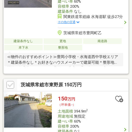
建ぺい率
60%
容積率
200%
建築条件
なし
関東鉄道常総線 水海道駅 徒歩27分
その他の交通
茨城県常総市豊岡町乙
建築条件なし
更地
南道路
本下水
整形地
≪物件のおすすめポイント≫豊岡小学校・水海道西中学校エリア
＊建築条件なし＊お好きなハウスメーカーで建築可能＊整形地＊
閑静な住宅街でファミリー世代にも安心＊緑が多く、日当たりも
良好＊国道３５４号線付近でアクセス良好な立地＊周辺環境やそ
の他お客様のご希望に合った物件も一緒にご案内を致します。
茨城県常総市東野原 150万円
150
万円
（坪単価:-）
2
土地面積
394.9m
用途地域
無指定
建ぺい率
60%
容積率
200%
建築条件
なし