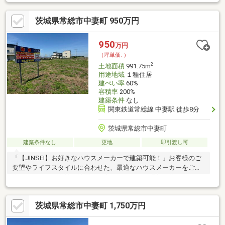
りを全力でサポートします。さらに、提携する信頼できる金融機
関をご案内し、住宅ローンや資金計画についても専門スタッフが
茨城県常総市中妻町 950万円
しっかりサポートいたします。初めての方でも安心してご相談い
ただけます。「ぜひお気軽にお問い合わせください。」住まいづ
くりの第一歩を一緒に始めましょう。お電話やメールでのお問い
950
万円
合わせをお待ちしております。
（坪単価:-）
2
土地面積
991.75m
用途地域
１種住居
建ぺい率
60%
容積率
200%
建築条件
なし
関東鉄道常総線 中妻駅 徒歩8分
茨城県常総市中妻町
建築条件なし
更地
即引渡し可
「【JINSEI】お好きなハウスメーカーで建築可能！」お客様のご
要望やライフスタイルに合わせた、最適なハウスメーカーをご紹
介いたします。各社の特長を丁寧にお伝えし、理想の住まいづく
りを全力でサポートします。さらに、提携する信頼できる金融機
関をご案内し、住宅ローンや資金計画についても専門スタッフが
茨城県常総市中妻町 1,750万円
しっかりサポートいたします。初めての方でも安心してご相談い
ただけます。「ぜひお気軽にお問い合わせください。」住まいづ
くりの第一歩を一緒に始めましょう。お電話やメールでのお問い