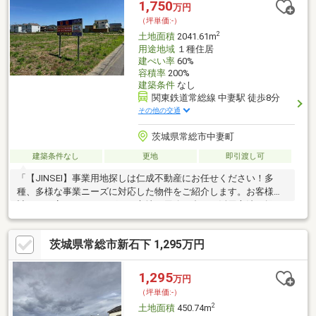
1,750
万円
合わせをお待ちしております。
（坪単価:-）
2
土地面積
2041.61m
用途地域
１種住居
建ぺい率
60%
容積率
200%
建築条件
なし
関東鉄道常総線 中妻駅 徒歩8分
その他の交通
茨城県常総市中妻町
建築条件なし
更地
即引渡し可
「【JINSEI】事業用地探しは仁成不動産にお任せください！多
種、多様な事業ニーズに対応した物件をご紹介します。お客様の
計画を丁寧にヒアリングし、立地や用途に合った活用方法を提
案。さらに、提携先の建築会社との連携により、建物の設計や施
工に関するご相談も承ります。資金計画やローンの手続きも安心
茨城県常総市新石下 1,295万円
してお任せいただける体制を整えています。経験豊富なスタッフ
が理想の事業スタートを全力でサポート。ぜひお気軽にお問い合
わせください！お電話やメールでのお問い合わせをお待ちしてお
1,295
万円
ります。
（坪単価:-）
2
土地面積
450.74m