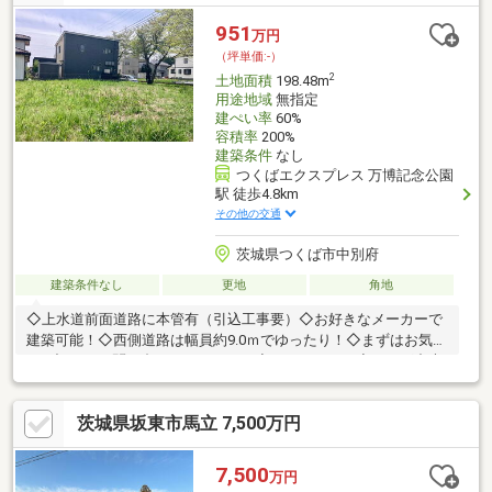
951
万円
（坪単価:-）
2
土地面積
198.48m
用途地域
無指定
建ぺい率
60%
容積率
200%
建築条件
なし
つくばエクスプレス 万博記念公園
駅 徒歩4.8km
その他の交通
茨城県つくば市中別府
建築条件なし
更地
角地
◇上水道前面道路に本管有（引込工事要）◇お好きなメーカーで
建築可能！◇西側道路は幅員約9.0ｍでゆったり！◇まずはお気軽
に下記までお問い合わせください。◇0120-940-240◇つくば中央
不動産
茨城県坂東市馬立 7,500万円
7,500
万円