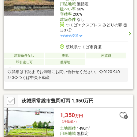
用途地域
無指定
建ぺい率
60%
容積率
200%
建築条件
なし
つくばエクスプレス みどりの駅 徒
歩37分
その他の交通
茨城県つくば市真瀬
建築条件なし
更地
南道路
即引渡し可
整形地
◇詳細は下記までお気軽にお問い合わせください。◇0120-940-
240◇つくば中央不動産
茨城県常総市豊岡町丙 1,350万円
1,350
万円
（坪単価:-）
2
土地面積
1490m
用途地域
無指定