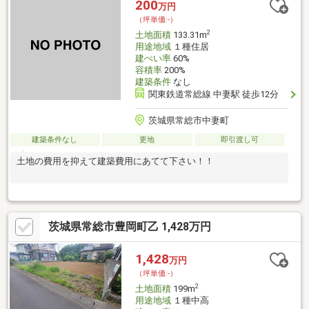
200
万円
（坪単価:-）
2
土地面積
133.31m
用途地域
１種住居
建ぺい率
60%
容積率
200%
建築条件
なし
関東鉄道常総線 中妻駅 徒歩12分
茨城県常総市中妻町
建築条件なし
更地
即引渡し可
土地の費用を抑えて建築費用にあてて下さい！！
茨城県常総市豊岡町乙 1,428万円
1,428
万円
（坪単価:-）
2
土地面積
199m
用途地域
１種中高