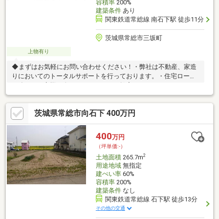
容積率
200%
建築条件
あり
関東鉄道常総線 南石下駅 徒歩11分
茨城県常総市三坂町
上物有り
◆まずはお気軽にお問い合わせください！・弊社は不動産、家造
りにおいてのトータルサポートを行っております。・住宅ローン
に強く、お客様一人ひとりにあったご提案をさせていただきま
す。・スタッフ一同、誠心誠意ご対応させていただきます！◆経
験知識が豊富なスタッフが在籍！迅速な対応を心掛けておりま
茨城県常総市向石下 400万円
す。・お問合せを受けてから即日ご対応をさせていただきま
す。・その他物件情報も多数ございます！お気軽にお問い合わせ
ください。
400
万円
（坪単価:-）
2
土地面積
265.7m
用途地域
無指定
建ぺい率
60%
容積率
200%
建築条件
なし
関東鉄道常総線 石下駅 徒歩13分
その他の交通