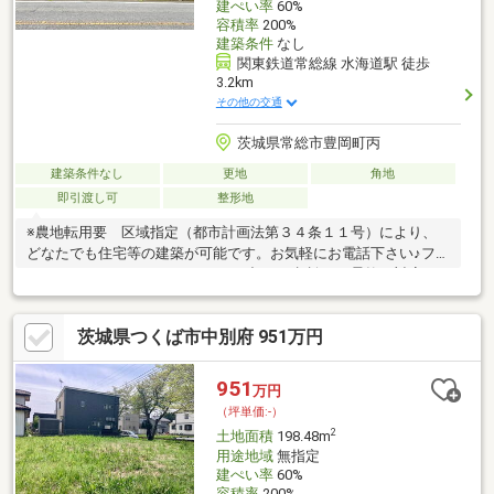
建ぺい率
60%
容積率
200%
建築条件
なし
関東鉄道常総線 水海道駅 徒歩
3.2km
その他の交通
茨城県常総市豊岡町丙
建築条件なし
更地
角地
即引渡し可
整形地
※農地転用要 区域指定（都市計画法第３４条１１号）により、
どなたでも住宅等の建築が可能です。お気軽にお電話下さい♪フリ
ーコール０１２０-２８-１０７３下記のご相談にも柔軟に対応で
きます。(1)住宅ローンが他社では断られた。（年齢、年収、勤続
年数などが理由で）(2)借入れ金額が足らないけど、購入はあきら
茨城県つくば市中別府 951万円
められない。(3)車のローンやカードローンがあり、難しいと言わ
れた。↑のような、状況でも当社独自のノウハウで住宅ローンを通
すことが可能です。あきらめる前に、ぜひ一度当社までご相談く
951
万円
ださい。
（坪単価:-）
2
土地面積
198.48m
用途地域
無指定
建ぺい率
60%
容積率
200%