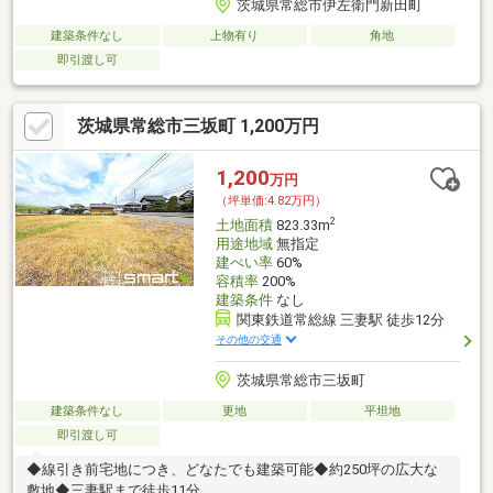
茨城県常総市伊左衛門新田町
建築条件なし
上物有り
角地
即引渡し可
茨城県常総市三坂町 1,200万円
1,200
万円
（坪単価:4.82万円）
2
土地面積
823.33m
用途地域
無指定
建ぺい率
60%
容積率
200%
建築条件
なし
関東鉄道常総線 三妻駅 徒歩12分
その他の交通
茨城県常総市三坂町
建築条件なし
更地
平坦地
即引渡し可
◆線引き前宅地につき、どなたでも建築可能◆約250坪の広大な
敷地◆三妻駅まで徒歩11分