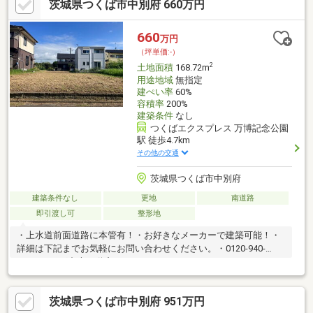
茨城県つくば市中別府 660万円
660
万円
（坪単価:-）
2
土地面積
168.72m
用途地域
無指定
建ぺい率
60%
容積率
200%
建築条件
なし
つくばエクスプレス 万博記念公園
駅 徒歩4.7km
その他の交通
茨城県つくば市中別府
建築条件なし
更地
南道路
即引渡し可
整形地
・上水道前面道路に本管有！・お好きなメーカーで建築可能！・
詳細は下記までお気軽にお問い合わせください。・0120-940-
240・つくば中央不動産
茨城県つくば市中別府 951万円