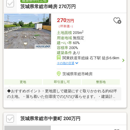
ご紹介、ご案内が可能となっております♪一度にあわせて内覧をご
建築条件付土地
希望の際は、お問い合わせの際にご希望の物件名をお知らせくだ
茨城県常総市崎房 270万円
さい♪3種類くらいの価格帯の物件を見るのをおススメしています
♪
270
万円
（坪単価:-）
2
土地面積
205m
用途地域
無指定
建ぺい率
60%
容積率
200%
建築条件
あり
関東鉄道常総線 石下駅 徒歩6.6km
その他の交通
茨城県常総市崎房
更地
即引渡し可
整形地
◆おすすめポイント・更地渡しで建築にすぐ取りかかれる約62坪
の土地。・落ち着いた住環境でのびのび暮らせます。・建築計画
を立てやすい住宅用地です。◆周辺環境・とりせん大沢店まで車
で約6分。・石下駅まで車で約6分。・飯沼小学校まで徒歩約34
分。◆ご案内現地のご見学を承ります。お気軽にご予約くださ
茨城県常総市中妻町 200万円
い。