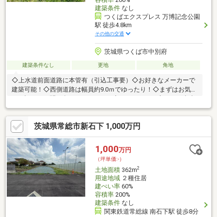
建築条件
なし
つくばエクスプレス 万博記念公園
駅 徒歩4.8km
その他の交通
茨城県つくば市中別府
建築条件なし
更地
角地
◇上水道前面道路に本管有（引込工事要）◇お好きなメーカーで
建築可能！◇西側道路は幅員約9.0ｍでゆったり！◇まずはお気軽
に下記までお問い合わせください。◇0120-940-240◇つくば中央
不動産
茨城県常総市新石下 1,000万円
1,000
万円
（坪単価:-）
2
土地面積
362m
用途地域
２種住居
建ぺい率
60%
容積率
200%
建築条件
なし
関東鉄道常総線 南石下駅 徒歩8分