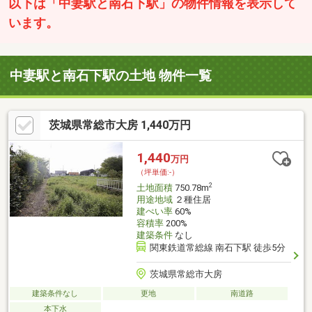
以下は「中妻駅と南石下駅」の物件情報を表示して
います。
中妻駅と南石下駅の土地 物件一覧
茨城県常総市大房 1,440万円
1,440
万円
（坪単価:-）
2
土地面積
750.78m
用途地域
２種住居
建ぺい率
60%
容積率
200%
建築条件
なし
関東鉄道常総線 南石下駅 徒歩5分
茨城県常総市大房
建築条件なし
更地
南道路
本下水