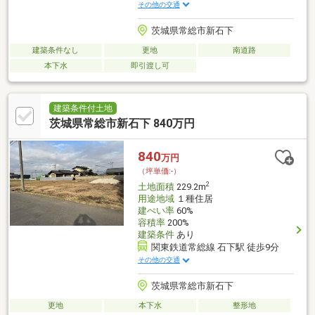
その他の交通
茨城県常総市新石下
建築条件なし
更地
南道路
本下水
即引渡し可
建築条件付土地
茨城県常総市新石下 840万円
840
万円
（坪単価:-）
2
土地面積
229.2m
用途地域
１種住居
建ぺい率
60%
容積率
200%
建築条件
あり
関東鉄道常総線 石下駅 徒歩9分
その他の交通
茨城県常総市新石下
更地
本下水
整形地