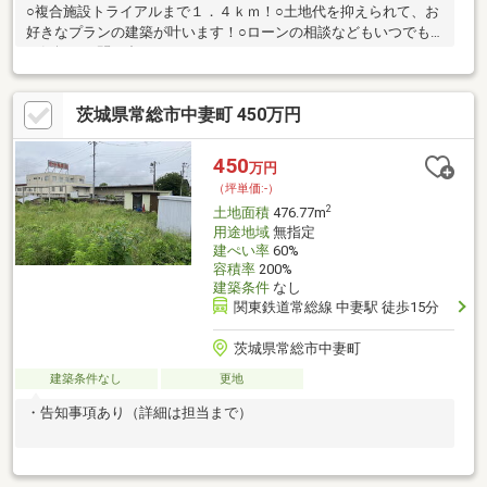
○複合施設トライアルまで１．４ｋｍ！○土地代を抑えられて、お
好きなプランの建築が叶います！○ローンの相談などもいつでも
お気軽にお問い合わせください！
茨城県常総市中妻町 450万円
450
万円
（坪単価:-）
2
土地面積
476.77m
用途地域
無指定
建ぺい率
60%
容積率
200%
建築条件
なし
関東鉄道常総線 中妻駅 徒歩15分
茨城県常総市中妻町
建築条件なし
更地
・告知事項あり（詳細は担当まで）