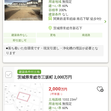
用途地域
無指定
建ぺい率
60%
容積率
200%
建築条件
なし
関東鉄道常総線 南石下駅 徒歩9分
茨城県常総市新石下
建築条件なし
更地
南道路
即引渡し可
■落ち着いた住環境です・現況引渡し・浄化槽の埋設が必要とな
ります
建築条件付土地
茨城県常総市三坂町 2,000万円
2,000
万円
（坪単価:-）
2
土地面積
1332.23m
用途地域
無指定
建ぺい率
60%