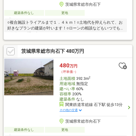
茨城県常総市向石下
建築条件なし
更地
○複合施設トライアルまで１．４ｋｍ！○土地代を抑えられて、お
好きなプランの建築が叶います！○ローンの相談などもいつでも
お気軽にお問い合わせください！
茨城県常総市向石下 480万円
480
万円
（坪単価:-）
2
土地面積
392.3m
用途地域
無指定
建ぺい率
60%
容積率
200%
建築条件
なし
関東鉄道常総線 石下駅 徒歩13分
その他の交通
茨城県常総市向石下
建築条件なし
更地