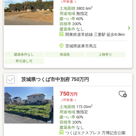
（坪単価:-）
2
土地面積
3802.6m
用途地域
無指定
建ぺい率
60%
容積率
200%
建築条件
なし
関東鉄道常総線 三妻駅 徒歩8.0km
茨城県坂東市馬立
建築条件なし
南道路
上物有り
即引渡し可
茨城県つくば市中別府 750万円
750
万円
（坪単価:-）
2
土地面積
172.03m
用途地域
無指定
建ぺい率
60%
容積率
200%
建築条件
なし
つくばエクスプレス 万博記念公園