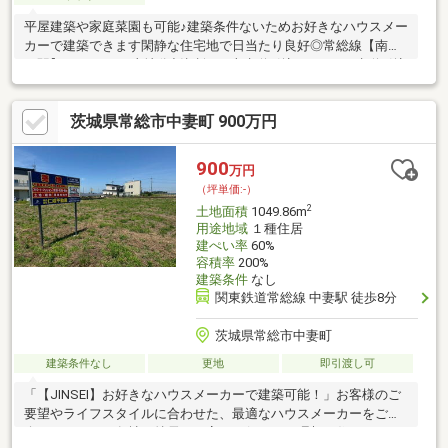
平屋建築や家庭菜園も可能♪建築条件ないためお好きなハウスメー
カーで建築できます閑静な住宅地で日当たり良好◎常総線【南石
下駅】まで400ｍ※土地分割相談可※上水道引込み要す※下水道引込
済み
茨城県常総市中妻町 900万円
900
万円
（坪単価:-）
2
土地面積
1049.86m
用途地域
１種住居
建ぺい率
60%
容積率
200%
建築条件
なし
関東鉄道常総線 中妻駅 徒歩8分
茨城県常総市中妻町
建築条件なし
更地
即引渡し可
「【JINSEI】お好きなハウスメーカーで建築可能！」お客様のご
要望やライフスタイルに合わせた、最適なハウスメーカーをご紹
介いたします。各社の特長を丁寧にお伝えし、理想の住まいづく