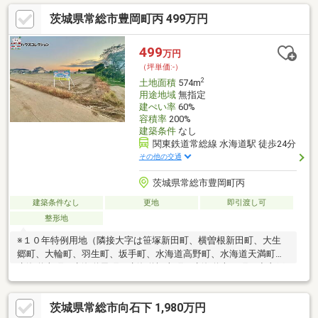
茨城県常総市豊岡町丙 499万円
499
万円
（坪単価:-）
2
土地面積
574m
用途地域
無指定
建ぺい率
60%
容積率
200%
建築条件
なし
関東鉄道常総線 水海道駅 徒歩24分
その他の交通
茨城県常総市豊岡町丙
建築条件なし
更地
即引渡し可
整形地
※１０年特例用地（隣接大字は笹塚新田町、横曽根新田町、大生
郷町、大輪町、羽生町、坂手町、水海道高野町、水海道天満町、
水海道本町、水海道元町、水海道橋本町、水海道森下町、小山戸
町）となります。お気軽にお電話下さい♪フリーコール０１２０-
２８-１０７３下記のご相談にも柔軟に対応できます。(1)住宅ロー
茨城県常総市向石下 1,980万円
ンが他社では断られた。（年齢、年収、勤続年数などが理由で）