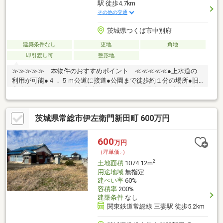
駅 徒歩4.7km
その他の交通
茨城県つくば市中別府
建築条件なし
更地
角地
即引渡し可
整形地
≫≫≫≫≫ 本物件のおすすめポイント ≪≪≪≪≪●上水道の
利用が可能●４．５ｍ公道に接道●公園まで徒歩約１分の場所●旧
宅造法につきだれでも住宅建築できますよ。●現地より上河原崎
の区画整理地まで約１．７ｋｍと便利なエリア●ホームセンター
（パワーコメリ）まで約２ｋｍ●建築条件はありません！！お好
茨城県常総市伊左衛門新田町 600万円
きなハウスメーカーでどうぞ。
600
万円
（坪単価:-）
2
土地面積
1074.12m
用途地域
無指定
建ぺい率
60%
容積率
200%
建築条件
なし
関東鉄道常総線 三妻駅 徒歩5.2km