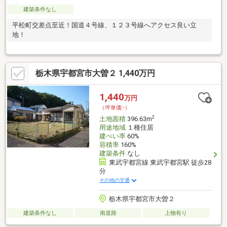
建築条件なし
平松町交差点至近！国道４号線、１２３号線へアクセス良い立
地！
栃木県宇都宮市大曽２ 1,440万円
1,440
万円
（坪単価:-）
2
土地面積
396.63m
用途地域
１種住居
建ぺい率
60%
容積率
160%
建築条件
なし
東武宇都宮線 東武宇都宮駅 徒歩28
分
その他の交通
栃木県宇都宮市大曽２
建築条件なし
南道路
上物有り