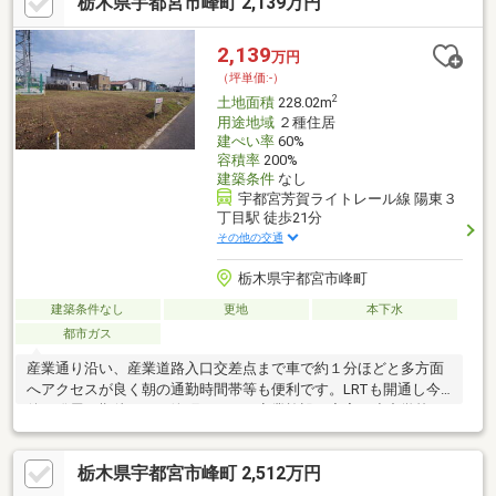
栃木県宇都宮市峰町 2,139万円
2,139
万円
（坪単価:-）
2
土地面積
228.02m
用途地域
２種住居
建ぺい率
60%
容積率
200%
建築条件
なし
宇都宮芳賀ライトレール線 陽東３
丁目駅 徒歩21分
その他の交通
栃木県宇都宮市峰町
建築条件なし
更地
本下水
都市ガス
産業通り沿い、産業道路入口交差点まで車で約１分ほどと多方面
へアクセスが良く朝の通勤時間帯等も便利です。LRTも開通し今
後の発展も期待できる峰町エリアは商業施設は充実、小中学校な
ど通学しやすい距離で子育て世代に嬉しい住環境です。こちらは
弊社が売主ですので詳細等はお気軽にお問い合わせください。■
栃木県宇都宮市峰町 2,512万円
ファミリーマートまで徒歩約１分■カワチ薬品まで徒歩約６分■た
いらやまで車で約３分■ベルモールまで車で約５分■「峰町南」停