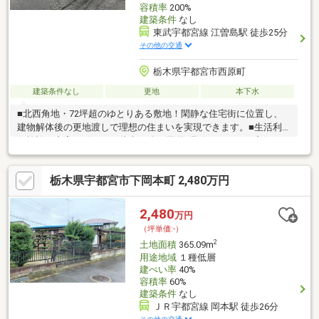
容積率
200%
建築条件
なし
東武宇都宮線 江曽島駅 徒歩25分
その他の交通
栃木県宇都宮市西原町
建築条件なし
更地
本下水
■北西角地・72坪超のゆとりある敷地！閑静な住宅街に位置し、
建物解体後の更地渡しで理想の住まいを実現できます。■生活利
便施設も充実アピタまで徒歩12分、国道4号線もアクセス良好で
お買い物やお出かけも快適。■子育て環境も安心宮の原小学校・
一条中学校エリア。■JR宇都宮駅まで車で約11分と通勤・通学に
栃木県宇都宮市下岡本町 2,480万円
も便利です！
2,480
万円
（坪単価:-）
2
土地面積
365.09m
用途地域
１種低層
建ぺい率
40%
容積率
60%
建築条件
なし
ＪＲ宇都宮線 岡本駅 徒歩26分