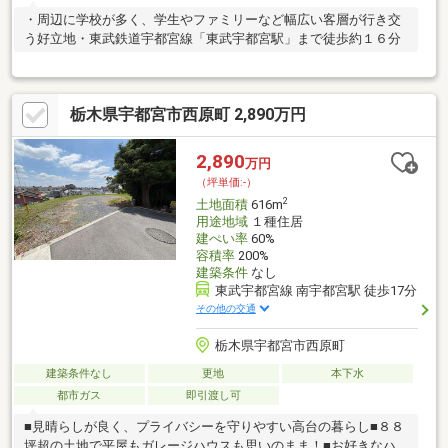
・周辺に学校が多く、学生やファミリーなど幅広い客層が行き交
う好立地・東武鉄道宇都宮線「東武宇都宮駅」まで徒歩約１６分
栃木県宇都宮市西原町 2,890万円
2,890
万円
（坪単価:-）
2
土地面積
616m
用途地域
１種住居
建ぺい率
60%
容積率
200%
建築条件
なし
東武宇都宮線 南宇都宮駅 徒歩17分
その他の交通
栃木県宇都宮市西原町
建築条件なし
更地
本下水
都市ガス
即引渡し可
■見晴らしが良く、プライバシーを守りやすい高台の暮らし■８８
坪超の土地で平屋もガレージハウスも思いのまま！■お好きなハ