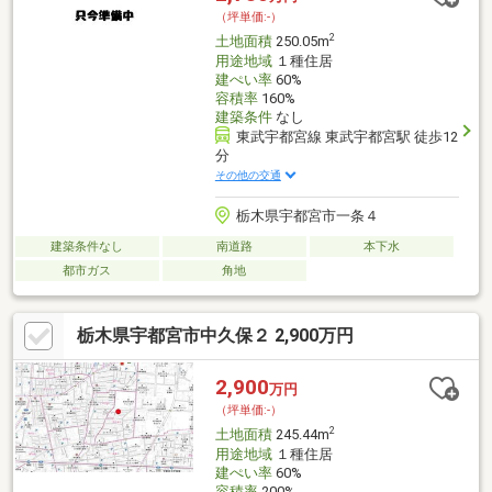
（坪単価:-）
2
土地面積
250.05m
用途地域
１種住居
建ぺい率
60%
容積率
160%
建築条件
なし
東武宇都宮線 東武宇都宮駅 徒歩12
分
その他の交通
栃木県宇都宮市一条４
建築条件なし
南道路
本下水
都市ガス
角地
栃木県宇都宮市中久保２ 2,900万円
2,900
万円
（坪単価:-）
2
土地面積
245.44m
用途地域
１種住居
建ぺい率
60%
容積率
200%