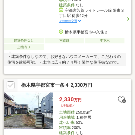
建築条件
なし
宇都宮芳賀ライトレール線 陽東３
丁目駅 徒歩12分
その他の交通
栃木県宇都宮市中久保２
建築条件なし
南道路
本下水
上物有り
・建築条件なしなので、お好きなハウスメーカーで、こだわりの
住宅を建築可能。・土地は広々約７４坪！閑静な住宅街なので静
かに生活できます。・現況３階建ての建物がありますが、更地渡
し相談可・芳賀・宇都宮ＬＲＴ「陽東３丁目」駅まで徒歩約１０
分で通勤、通学に便利・スーパーやドラッグストアまで徒歩１０
栃木県宇都宮市一条４ 2,330万円
分以内で買い物に便利な住環境≪現地 ご案内可能でございます
≫実際に土地の所在を確認することで、日当たりや、建物を建て
る際のイメージがつきやすくなりますぜひ一度、弊社スタッフと
2,330
万円
一緒に現地をみてみませんか？お気軽にお問合せください。
（坪単価:-）
2
土地面積
250.05m
用途地域
１種住居
建ぺい率
60%
容積率
200%
建築条件
なし