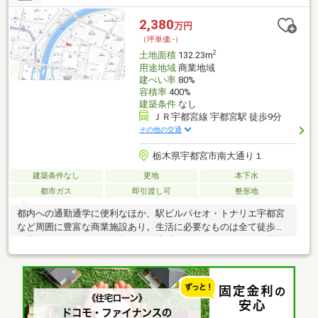
所 徒歩約7分・宇都宮城（城址公園） 徒歩約5分・東武百貨店
（東武宇都宮駅） 徒歩約７分
2,380
万円
（坪単価:-）
2
土地面積
132.23m
用途地域
商業地域
建ぺい率
80%
容積率
400%
建築条件
なし
ＪＲ宇都宮線 宇都宮駅 徒歩9分
その他の交通
栃木県宇都宮市南大通り１
建築条件なし
更地
本下水
都市ガス
即引渡し可
整形地
都内への通勤通学に便利なほか、駅ビルパセオ・トナリエ宇都宮
など周囲に豊富な商業施設あり。生活に必要なものは全て徒歩圏
に揃っており、マイカー無しでも生活に不便はありません。簗瀬
小学校、宇都宮記念病院など徒歩圏で、子育てにも適した好環境
です。現在、解体更地となっており、買主様の費用ご負担があり
ません。建築条件無しなので、お好きなハウスメーカーでご新居
建築可能です。≪現地 ご案内可能でございます≫ 実際に土地
の所在を確認することで、 陽当たりや、建物を建てる際のイメ