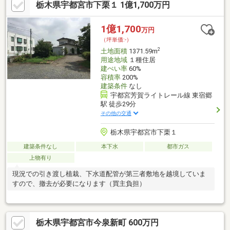
栃木県宇都宮市下栗１ 1億1,700万円
要です■かましん、カワチ薬品まで徒歩約４分■セブンイレブンま
で車で約２分■関東バス『大曽十文字』交差点まで徒歩約３分■東
小まで約１.２ｋｍ、陽北中まで約１.３ｋｍ
1億1,700
万円
（坪単価:-）
2
土地面積
1371.59m
用途地域
１種住居
建ぺい率
60%
容積率
200%
建築条件
なし
宇都宮芳賀ライトレール線 東宿郷
駅 徒歩29分
その他の交通
栃木県宇都宮市下栗１
建築条件なし
本下水
都市ガス
上物有り
現況での引き渡し植栽、下水道配管が第三者敷地を越境していま
すので、撤去が必要になります（買主負担）
栃木県宇都宮市今泉新町 600万円