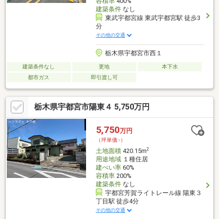
容積率
400%
建築条件
なし
東武宇都宮線 東武宇都宮駅 徒歩3
分
その他の交通
栃木県宇都宮市西１
建築条件なし
更地
本下水
都市ガス
即引渡し可
栃木県宇都宮市陽東４ 5,750万円
5,750
万円
（坪単価:-）
2
土地面積
420.15m
用途地域
１種住居
建ぺい率
60%
容積率
200%
建築条件
なし
宇都宮芳賀ライトレール線 陽東３
丁目駅 徒歩4分
その他の交通