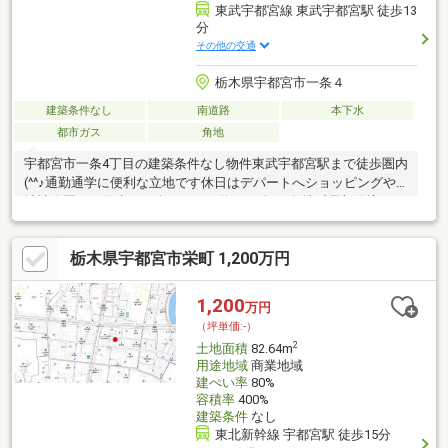
東武宇都宮線 東武宇都宮駅 徒歩13
分
その他の交通
栃木県宇都宮市一条４
建築条件なし
南道路
本下水
都市ガス
角地
宇都宮市一条4丁目の建築条件なし物件東武宇都宮駅まで徒歩圏内
(^^♪通勤通学に便利な立地です休日はデパートへショッピングや
城址公園へお散歩など楽しめます約75.64坪（敷地延長部分込み）
の広さがあり、角地物件になります近隣に新規商業施設OPENして
ますます便利に！スーパーマーケットやドラッグストア、１００
栃木県宇都宮市栄町 1,200万円
円ショップなど生活に便利は店が揃っております。現在古家があ
りますが、建物解体後更地渡しいたします♪♪♪お気軽にお問い合
わせください
1,200
万円
（坪単価:-）
2
土地面積
82.64m
用途地域
商業地域
建ぺい率
80%
容積率
400%
建築条件
なし
東北新幹線 宇都宮駅 徒歩15分