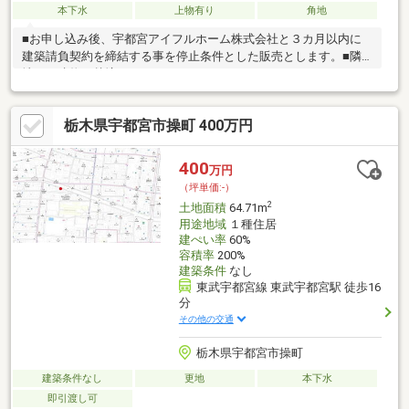
本下水
上物有り
角地
■お申し込み後、宇都宮アイフルホーム株式会社と３カ月以内に
建築請負契約を締結する事を停止条件とした販売とします。■隣
地より建物が越境しています。
栃木県宇都宮市操町 400万円
400
万円
（坪単価:-）
2
土地面積
64.71m
用途地域
１種住居
建ぺい率
60%
容積率
200%
建築条件
なし
東武宇都宮線 東武宇都宮駅 徒歩16
分
その他の交通
栃木県宇都宮市操町
建築条件なし
更地
本下水
即引渡し可