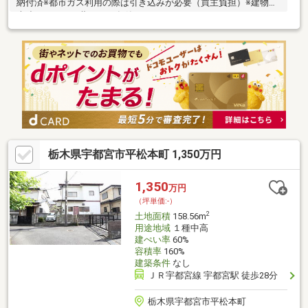
納付済※都市ガス利用の際は引き込みが必要（買主負担）※建物：
木造ストレート葺（1989年築）
栃木県宇都宮市平松本町 1,350万円
1,350
万円
（坪単価:-）
2
土地面積
158.56m
用途地域
１種中高
建ぺい率
60%
容積率
160%
建築条件
なし
ＪＲ宇都宮線 宇都宮駅 徒歩28分
栃木県宇都宮市平松本町