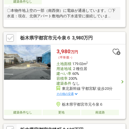
建築条件なし
〇本物件地上空の一部（南西側）に電線が通過しています。〇下
水道：現在、北側アパート敷地内の下水道管に接続していま
す。 売主負担にて引き直し工事をした上で引渡しをし
ます。〇上水道：本物件地に北側アパートの上水道給水管が埋設
されている可能性があります。埋設されている場合には、売主負
栃木県宇都宮市元今泉６ 3,980万円
担にて引き直し工事をした上で引渡しをします。
3,980
万円
（坪単価:-）
2
土地面積
179.02m
用途地域
２種住居
建ぺい率
60%
容積率
200%
建築条件
なし
東北新幹線 宇都宮駅 徒歩20分
その他の交通
栃木県宇都宮市元今泉６
建築条件なし
更地
南道路