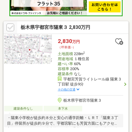
ージがつきやすくなります。 現地確認ご希望の方はお気軽にお
問合せください。
栃木県宇都宮市陽東３ 2,830万円
2,830
万円
（坪単価:-）
2
土地面積
228m
用途地域
１種住居
建ぺい率
60%
容積率
200%
建築条件
なし
宇都宮芳賀ライトレール線 陽東３
丁目駅 徒歩9分
その他の交通
栃木県宇都宮市陽東３
建築条件なし
本下水
・陽東小学校が徒歩約８分と安心の通学距離・ＬＲＴ「陽東３丁
目」停留所が徒歩約９分で、宇都宮駅にも芳賀方面にもアクセス
良好・ベルモールまで徒歩約１３分で週末のお買い物や映画も楽