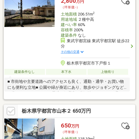
2,800
万円
歩約１２分、陽東中学校まで徒歩約１４分
（坪単価:-）
2
土地面積
206.51m
用途地域
２種中高
建ぺい率
60%
容積率
200%
建築条件
なし
東武宇都宮線 東武宇都宮駅 徒歩22
分
その他の交通
栃木県宇都宮市下戸祭１
建築条件なし
本下水
上物有り
■ 市街地や主要道路へのアクセスも良く、通勤・通学・お買い物
にも便利な立地■ 公園や緑が身近にあり、散歩やジョギングなど
日常のリフレッシュにも最適■ 住環境と利便性のバランスが取れ
たエリアで、長く安心して暮らせる土地です当社スタッフに住ま
い探しのサポートをお任せください☆不動産情報はもちろん、地
栃木県宇都宮市山本２ 650万円
域情報にも詳しいので、きっと役に立てることでしょう(^^)
650
万円
（坪単価:-）
2
土地面積
118.19m