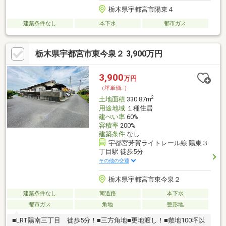
栃木県宇都宮市陽東４
建築条件なし
本下水
都市ガス
栃木県宇都宮市東今泉２ 3,900万円
3,900
万円
（坪単価:-）
2
土地面積
330.87m
用途地域
１種住居
建ぺい率
60%
容積率
200%
建築条件
なし
宇都宮芳賀ライトレール線 陽東３
丁目駅 徒歩5分
その他の交通
栃木県宇都宮市東今泉２
建築条件なし
南道路
本下水
都市ガス
角地
整形地
■LRT陽南三丁目 徒歩5分！■三方角地■更地渡し！■敷地100坪以