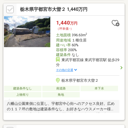
栃木県宇都宮市大曽２ 1,440万円
1,440
万円
（坪単価:-）
2
土地面積
396.63m
用途地域
１種住居
建ぺい率
60%
容積率
200%
建築条件
なし
東武宇都宮線 東武宇都宮駅 徒歩29
分
その他の交通
栃木県宇都宮市大曽２
建築条件なし
南道路
本下水
上物有り
角地
八幡山公園東側に位置し、宇都宮中心街へのアクセス良好。広め
の１１７坪の敷地は建築条件なし、お好きなハウスメーカー様で
こだわりのお家が建てられます！詳細等、お気軽にお問い合わせ
下さい♪※現況渡し、建物の解体費用は買主様ご負担です※境界非
明示※近隣に月極駐車場があります※建築の際にセットバックが必