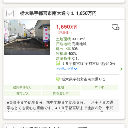
しめる♪・スーパーやコンビニも近く生活に便利・建築条件無し
で、お好きなハウスメーカーでこだわりの住宅を建築可能・６８
栃木県宇都宮市南大通り１ 1,650万円
坪と広い敷地で、ゆったりと住宅の建築ができる・南西の角地で
陽当たり良好・国道１２３号線や鬼怒通りへのアクセス良好で、
どこに行くのも便利《現地のご案内可能でございます。お気軽に
1,650
万円
お問合せください。》
（坪単価:-）
2
土地面積
99.18m
用途地域
商業地域
建ぺい率
80%
容積率
400%
建築条件
なし
ＪＲ宇都宮線 宇都宮駅 徒歩10分
その他の交通
栃木県宇都宮市南大通り１
建築条件なし
更地
本下水
都市ガス
即引渡し可
●簗瀬小まで徒歩５分、旭中学校まで徒歩５分。 お子さまの通
学もとても安心な距離です。●ＪＲ宇都宮駅まで徒歩８分、東武
宇都宮駅まで自転車で６分。 県内だけでなく都心への通勤もし
やすい立地です。●バス停まで徒歩４分。 バスで気軽に行ける
近さにの範囲に、買い物・銀行・病院など揃っています。 自家