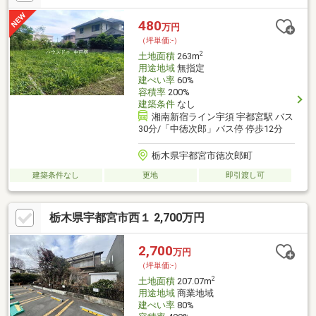
すすめです。コンパクトな敷地を活かしてスタイリッシュな3階建
てを建てれば、駐車場代を払うことなく駅近くにマイホームが手
480
万円
に入ります。古い建物は解体して綺麗な更地にしてお渡しするた
（坪単価:-）
め、安心して家づくりを始められます。※洪水ハザード該当
2
土地面積
263m
用途地域
無指定
建ぺい率
60%
容積率
200%
建築条件
なし
湘南新宿ライン宇須 宇都宮駅 バス
30分/「中徳次郎」バス停 停歩12分
栃木県宇都宮市徳次郎町
建築条件なし
更地
即引渡し可
栃木県宇都宮市西１ 2,700万円
2,700
万円
（坪単価:-）
2
土地面積
207.07m
用途地域
商業地域
建ぺい率
80%