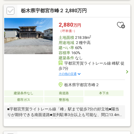
栃木県宇都宮市峰２ 2,880万円
2,880
万円
（坪単価:-）
2
土地面積
218.38m
用途地域
２種中高
建ぺい率
60%
容積率
160%
建築条件
なし
宇都宮芳賀ライトレール線 峰駅 徒
歩7分
その他の交通
栃木県宇都宮市峰２
建築条件なし
南道路
本下水
都市ガス
整形地
■宇都宮芳賀ライトレール線「峰」駅まで徒歩7分の好立地■陽当
りが期待できる南面道路■並列駐車3台以上も可能な、間口13.4m
の整形地！ご家族の車や来客用の駐車スペースもゆったり確保で
きます。■都市ガス利用可！公営水道と本下水も整備済み■お好き
なハウスメーカーや工務店で建てられる「建築条件なし」■218.38