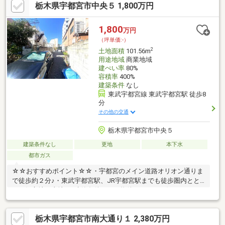
栃木県宇都宮市中央５ 1,800万円
㎡のゆとりある敷地面積■プランニングがしやすい平坦地■既存建
物の解体費用がかからない「更地渡し」
1,800
万円
（坪単価:-）
2
土地面積
101.56m
用途地域
商業地域
建ぺい率
80%
容積率
400%
建築条件
なし
東武宇都宮線 東武宇都宮駅 徒歩8
分
その他の交通
栃木県宇都宮市中央５
建築条件なし
更地
本下水
都市ガス
☆☆おすすめポイント☆☆・宇都宮のメイン道路オリオン通りま
で徒歩約２分♪・東武宇都宮駅、JR宇都宮駅までも徒歩圏内とと
ても好立地な土地♪・建築条件なしの物件なので、お好きなメーカ
ー、工務店で建築が出来ます。◆ライフインフォメーション◆・
中央小学校 徒歩約12分・旭中学校 徒歩約7分・メガドンキホ
栃木県宇都宮市南大通り１ 2,380万円
ーテ 徒歩約3分・宇都宮中央郵便局 徒歩約1分・宇都宮市役