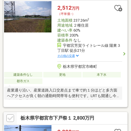
留所まで徒歩約２分■東峰保育園まで徒歩約５分■峰小学校まで徒
2,512
万円
歩約１２分、陽東中学校まで徒歩約１４分
（坪単価:-）
2
土地面積
237.26m
用途地域
２種住居
建ぺい率
60%
容積率
200%
建築条件
なし
宇都宮芳賀ライトレール線 陽東３
丁目駅 徒歩21分
その他の交通
栃木県宇都宮市峰町
建築条件なし
更地
本下水
都市ガス
産業通り沿い、産業道路入口交差点まで車で約１分ほどと多方面
へアクセスが良く朝の通勤時間帯等も便利です。LRTも開通し今
後の発展も期待できる峰町エリアは商業施設は充実、小中学校な
ど通学しやすい距離で子育て世代に嬉しい住環境です。こちらは
弊社が売主ですので詳細等はお気軽にお問い合わせください。■
栃木県宇都宮市下戸祭１ 2,800万円
ファミリーマートまで徒歩約１分■カワチ薬品まで徒歩約６分■た
いらやまで車で約３分■ベルモールまで車で約５分■「峰町南」停
留所まで徒歩約２分■東峰保育園まで徒歩約５分■峰小学校まで徒