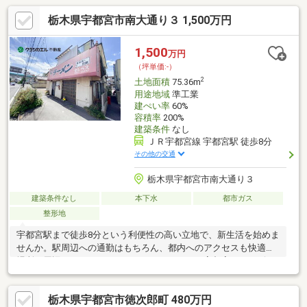
栃木県宇都宮市南大通り３ 1,500万円
1,500
万円
（坪単価:-）
2
土地面積
75.36m
用途地域
準工業
建ぺい率
60%
容積率
200%
建築条件
なし
ＪＲ宇都宮線 宇都宮駅 徒歩8分
その他の交通
栃木県宇都宮市南大通り３
建築条件なし
本下水
都市ガス
整形地
宇都宮駅まで徒歩8分という利便性の高い立地で、新生活を始めま
せんか。駅周辺への通勤はもちろん、都内へのアクセスも快適な
場所。周辺にはスーパーのたいらや、トナリエ宇都宮、コンビニ
やドラッグストアなどの買い物施設が徒歩10分圏内に充実してお
り、日々の生活で困ることはありません。毎月かかるマンション
栃木県宇都宮市徳次郎町 480万円
の管理費や駐車場代に疑問を感じている方にこそ、この土地はお