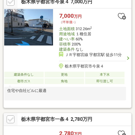
栃木県宇都宮市今泉４ 7,000万円
用車がない方も住みやすい環境です。
7,000
万円
（坪単価:-）
2
土地面積
312.26m
用途地域
１種住居
建ぺい率
60%
容積率
200%
建築条件
なし
ＪＲ宇都宮線 宇都宮駅 徒歩11分
栃木県宇都宮市今泉４
建築条件なし
更地
本下水
都市ガス
角地
即引渡し可
住宅や自社ビルに最適
栃木県宇都宮市一条４ 2,780万円
2,780
万円