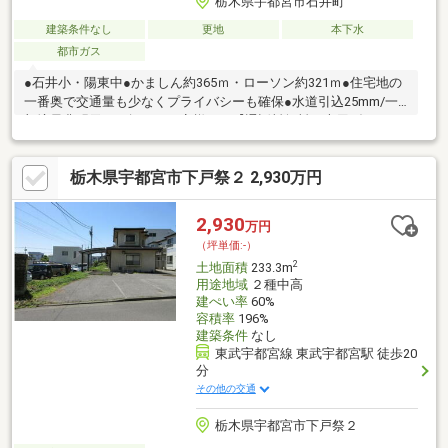
栃木県宇都宮市石井町
建築条件なし
更地
本下水
都市ガス
●石井小・陽東中●かましん約365ｍ・ローソン約321ｍ●住宅地の
一番奥で交通量も少なくプライバシーも確保●水道引込25mm/一
部境界非明示＼お探しのお客様へ／【通話料無料！専用ダイヤル
0120-609-608】気になる事や見学予約もお電話でスムーズなご対
応が可能です▼メールの場合【資料請求】ボタンよりお問い合わ
栃木県宇都宮市下戸祭２ 2,930万円
せください他、気になる物件やご不安な事もフリーフォームへご
記入可能です【グループ創業60年宇都宮不動産のお約束】・お家
探しに迷ったら「宇都宮不動産」にお任せ下さい！・ひとりひと
2,930
万円
りのライフスタイルに寄り添いご家族皆様に喜んで頂けるおうち
（坪単価:-）
探しをお手伝い
2
土地面積
233.3m
用途地域
２種中高
建ぺい率
60%
容積率
196%
建築条件
なし
東武宇都宮線 東武宇都宮駅 徒歩20
分
その他の交通
栃木県宇都宮市下戸祭２