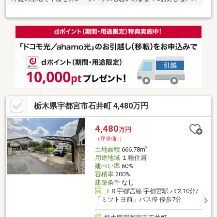
ウスメーカーで即建築可能
栃木県宇都宮市石井町 4,480万円
4,480
万円
（坪単価:-）
2
土地面積
666.78m
用途地域
１種住居
建ぺい率
60%
容積率
200%
建築条件
なし
ＪＲ宇都宮線 宇都宮駅 バス10分/
「ミツトヨ前」バス停 停歩7分