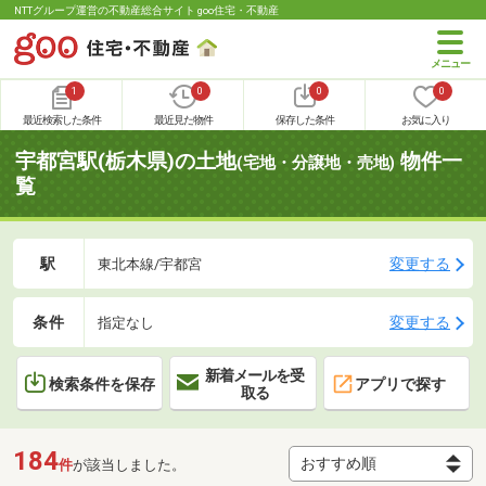
NTTグループ運営の不動産総合サイト goo住宅・不動産
1
0
0
0
最近検索した条件
最近見た物件
保存した条件
お気に入り
宇都宮駅(栃木県)の土地
物件一
(宅地・分譲地・売地)
覧
駅
変更する
東北本線/宇都宮
条件
変更する
指定なし
新着メールを受
検索条件を保存
アプリで探す
取る
184
件
が該当しました。