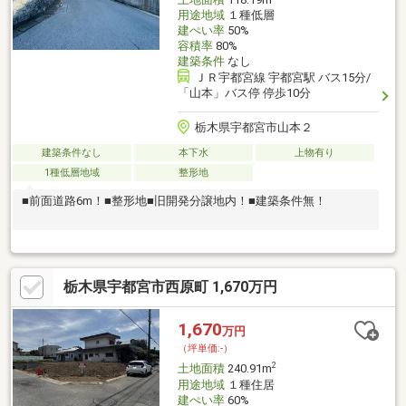
用途地域
１種低層
建ぺい率
50%
容積率
80%
建築条件
なし
ＪＲ宇都宮線 宇都宮駅 バス15分/
「山本」バス停 停歩10分
栃木県宇都宮市山本２
建築条件なし
本下水
上物有り
1種低層地域
整形地
■前面道路6m！■整形地■旧開発分譲地内！■建築条件無！
栃木県宇都宮市西原町 1,670万円
1,670
万円
（坪単価:-）
2
土地面積
240.91m
用途地域
１種住居
建ぺい率
60%