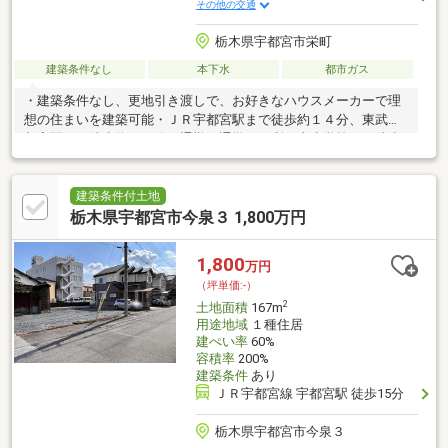
その他の交通
栃木県宇都宮市栄町
建築条件なし
本下水
都市ガス
・建築条件なし、更地引き渡しで、お好きなハウスメーカーで理
想の住まいを建築可能・ＪＲ宇都宮駅まで徒歩約１４分、東武宇
都宮駅まで徒歩約１８分と通勤・通学に便利・東小学校まで徒歩
約４分と登下校も安心！・駅から延びる大道りや、宇商通りへの
アクセス良好で、カーライフも便利・二荒山神社や田川遊歩道も
徒歩圏内で、毎日のお散歩にオススメ・駐車場用地としても利用
建築条件付土地
可能行政・交通・商業のすべてが揃うロケーションで、自分らし
栃木県宇都宮市今泉３ 1,800万円
いマイホームを。≪現地 ご案内可能でございます≫実際に土地
の所在を確認することで、日当たりや、建物を建てる際のイメー
1,800
万円
ジがつきやすくなりますお気軽にお問合せください。
（坪単価:-）
2
土地面積
167m
用途地域
１種住居
建ぺい率
60%
容積率
200%
建築条件
あり
ＪＲ宇都宮線 宇都宮駅 徒歩15分
栃木県宇都宮市今泉３