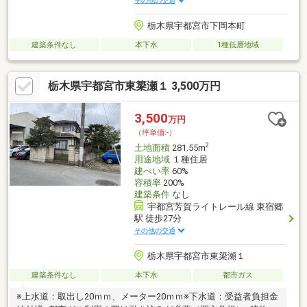
その他の交通
栃木県宇都宮市下岡本町
建築条件なし
本下水
1種低層地域
栃木県宇都宮市東簗瀬１ 3,500万円
3,500
万円
（坪単価:-）
2
土地面積
281.55m
用途地域
１種住居
建ぺい率
60%
容積率
200%
建築条件
なし
宇都宮芳賀ライトレール線 東宿郷
駅 徒歩27分
その他の交通
栃木県宇都宮市東簗瀬１
建築条件なし
本下水
都市ガス
※上水道：取出し20ｍｍ、メーター20ｍｍ※下水道：受益者負担金