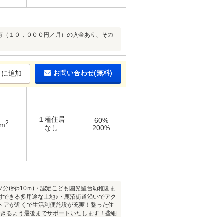
有（１０，０００円／月）の入金あり、その
お問い合わせ(無料)
りに追加
１種住居
60%
2
4m
なし
200%
分(約510ｍ)・認定こども園晃望台幼稚園ま
検討できる多用途な土地♪・鹿沼街道沿いでアク
トアが近くで生活利便施設が充実！整った住
できるよう最後までサポートいたします！些細