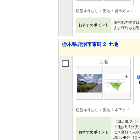
建築条件なし
更地
都市ガス
※敷地内物置は
おすすめポイント
まま権利もお引
栃木県鹿沼市東町２ 土地
土地
建築条件なし
更地
本下水
〇周辺環境〇・
で徒歩約7分(
おすすめポイント
セス良好！人や
環境♪◆住宅ロ