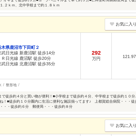
アオキまで徒歩約３分■ヨークベニマルまで車で約５分■仁神堂町簡易郵便局まで徒
１.２ｋｍ、北中学校まで約１.８ｋｍ
お気に入
栃木県鹿沼市下田町２
292
東武日光線 新鹿沼駅 徒歩14分
121.9
ＪＲ日光線 鹿沼駅 徒歩20分
万円
東武日光線 北鹿沼駅 徒歩35分
水
整形地
まで徒歩約４分と買い物が便利！■小学校まで徒歩約４分、中学校まで徒歩約１０
ね！■徒歩約１０分圏内に生活に便利な施設揃ってます♪ 上都賀総合病院・・・徒
・・・徒歩約６分 郵便局・・・徒歩約８分
お気に入