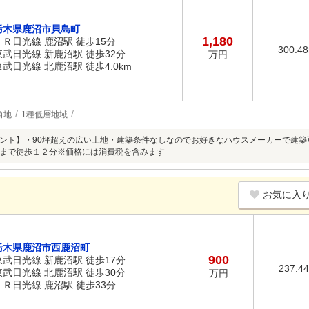
栃木県鹿沼市貝島町
1,180
ＪＲ日光線 鹿沼駅 徒歩15分
300.4
東武日光線 新鹿沼駅 徒歩32分
万円
東武日光線 北鹿沼駅 徒歩4.0km
角地
1種低層地域
ント】・90坪超えの広い土地・建築条件なしなのでお好きなハウスメーカーで建築
まで徒歩１２分※価格には消費税を含みます
お気に入
栃木県鹿沼市西鹿沼町
900
東武日光線 新鹿沼駅 徒歩17分
237.4
東武日光線 北鹿沼駅 徒歩30分
万円
ＪＲ日光線 鹿沼駅 徒歩33分