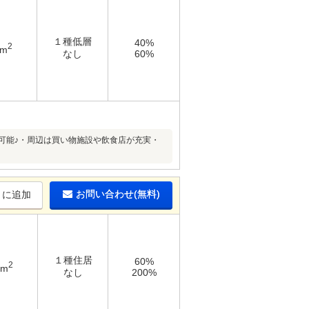
１種低層
40%
2
8m
なし
60%
可能♪・周辺は買い物施設や飲食店が充実・
お問い合わせ(無料)
りに追加
１種住居
60%
2
4m
なし
200%