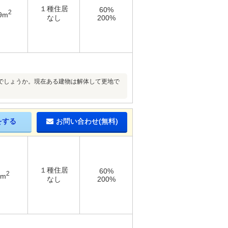
１種住居
60%
2
9m
なし
200%
でしょうか。現在ある建物は解体して更地で
をする
お問い合わせ(無料)
１種住居
60%
2
5m
なし
200%