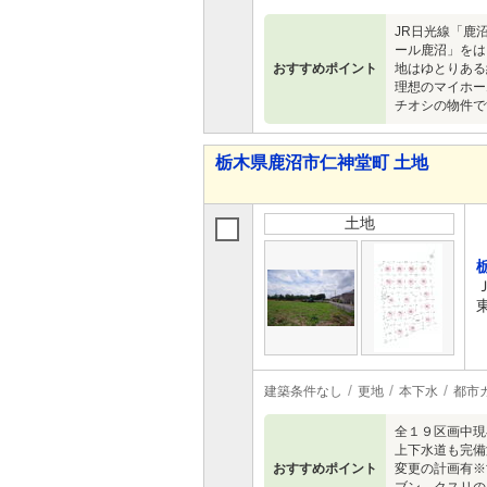
JR日光線「鹿
ール鹿沼」をは
おすすめポイント
地はゆとりある
理想のマイホー
チオシの物件で
栃木県鹿沼市仁神堂町 土地
土地
建築条件なし
更地
本下水
都市
全１９区画中現
上下水道も完備
おすすめポイント
変更の計画有※