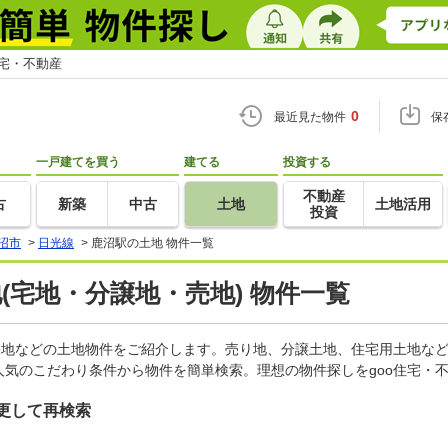
住宅・不動産
0
最近見た物件
保
一戸建てを買う
建てる
投資する
不動産
古
新築
中古
土地
土地活用
投資
沼市
>
日光線
>
鹿沼駅の土地 物件一覧
地(宅地・分譲地・売地) 物件一覧
宅地などの土地物件をご紹介します。売り地、分譲土地、住宅用土地など
気のこだわり条件から物件を簡単検索。理想の物件探しをgoo住宅・
更して再検索