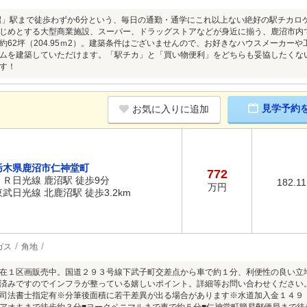
沼」駅まで徒歩わずか6分という、毎日の通勤・通学にこれ以上ない絶好の駅チカロ
じめとする大型商業施設、スーパー、ドラッグストアなどが身近に揃う、鹿沼市内
約62坪（204.95ｍ2）。建築条件はございませんので、お好きなハウスメーカー
ムを建築していただけます。「駅チカ」と「買い物便利」をどちらも妥協したくな
す！
見学予約
お気に入りに追加
栃木県鹿沼市仁神堂町
772
ＪＲ日光線 鹿沼駅 徒歩9分
182.1
万円
東武日光線 北鹿沼駅 徒歩3.2km
ガス
角地
在１区画販売中。国道２９３号線下武子町交差点から車で約１分、利便性の良い立
済みですのでインフラが整っている嬉しいポイント。詳細等お問い合わせください
司法書士指定有※分筆後面積に若干差異が出る場合があります※水道加入金１４９ 