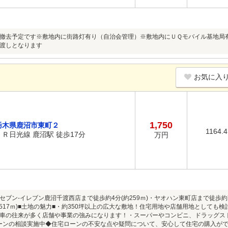
撤去予定です※敷地内に街路灯有り（自治会管理）※敷地内にＵＱモバイル基地局
渡しとなります
お気に入
1,750
栃木県鹿沼市東町２
1164.
ＪＲ日光線 鹿沼駅 徒歩17分
万円
セブン-イレブン鹿沼千渡西店まで徒歩約4分(約259ｍ)・ヤオハン東町店まで徒歩約7
約517ｍ)■土地の魅力■・約350坪以上の広大な敷地！住宅用地や店舗用地としても
車の往来が多く店舗や事業の強みになります！・スーパーやコンビニ、ドラッグス
ーンの相談実施中◆住宅ローンの不安な点や疑問について、安心して住宅の購入が