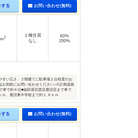
をする
お問い合わせ(無料)
１種住居
60%
2
2m
なし
200%
やすい広さ、２階建てに駐車場２台程度のお
はお気軽にお問い合わせください♪※計画道路
まで車で約６分■福田屋百貨店鹿沼店まで車で
ｋｍ、鹿沼東中学校まで約１.６ｋｍ
をする
お問い合わせ(無料)