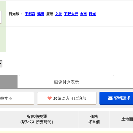
日光線：
宇都宮
鶴田
鹿沼
文挟
下野大沢
今市
日光
画像付き表示
お気に入りに追加
資料請求
所在地/交通
価格
土地面
（駅/バス 所要時間）
坪単価