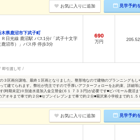
見学予約
お気に入りに追加
栃木県鹿沼市下武子町
690
ＪＲ日光線 鹿沼駅 バス1分/「武子十文字
205.5
万円
（鹿沼市）」バス停 停歩3分
即引渡し可
の３区画分譲地、最終１区画となりました。整形地なので建物のプランニングもし
って建てられます。弊社が売主ですので手厚いアフターフォローをお約束、詳細等
す(時期未定)※別途水道加入金立替金(６１ ７３３円)が必要です■ビバモール鹿沼
のアオキまで車で約２分■セブンイレブンまで車で約２分■菊沢東小学校まで約１.５
見学予約
お気に入りに追加