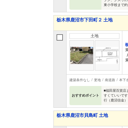
ブン、クスリの
東小学校まで約
栃木県鹿沼市下田町２ 土地
土地
建築条件なし
更地
南道路
本下
■福田屋百貨店
おすすめポイント
すくていいです
行（鹿沼信金）
栃木県鹿沼市貝島町 土地