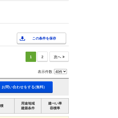
この条件を保存
1
2
次へ
表示件数
・お問い合わせをする(無料)
用途地域
建ぺい率
積
建築条件
容積率