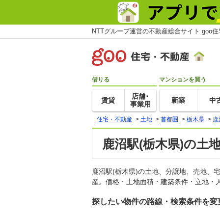
NTTグループ運営の不動産総合サイト goo
借りる
マンションを買う
店舗･
賃貸
新築
中
事業用
住宅・不動産
>
土地
>
首都圏
>
栃木県
>
鹿
鹿沼駅(栃木県)の土
鹿沼駅(栃木県)の土地、分譲地、売地、
産。価格・土地面積・建築条件・立地・人
探したい物件の路線・検索条件を変