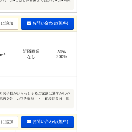
歩約１分■こばと保育園まで徒歩約４分■菊沢
お問い合わせ(無料)
りに追加
近隣商業
80%
2
7m
なし
200%
分とお子様がいらっしゃるご家庭は通学がしや
歩約５分 カワチ薬品・・・徒歩約５分 銀
お問い合わせ(無料)
りに追加