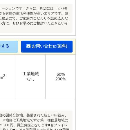
ケーションです！さらに、周辺には「ビバモ
でも有数の生活利便性が高いエリアです。敷
や工務店にて、ご家族のこだわりを詰め込んだ
い方に、ぜひお早めにご検討いただきたいイ
をする
お問い合わせ(無料)
工業地域
60%
2
1m
なし
200%
地の開発分譲地。整備された新しい街並み、
。※地目は工業地域ですが第一種住居地域に
５００円、買主負担となります■セブンイレ