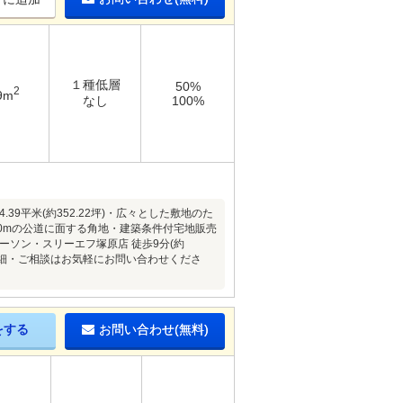
１種低層
50%
2
9m
なし
100%
9平米(約352.22坪)・広々とした敷地のた
.0mの公道に面する角地・建築条件付宅地販売
ローソン・スリーエフ塚原店 徒歩9分(約
件の詳細・ご相談はお気軽にお問い合わせくださ
をする
お問い合わせ(無料)