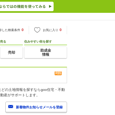
0
0
存した検索条件
お気に入り
売る
住みやすい街を探す
助成金
売却
情報
どの土地情報を探すならgoo住宅・不動
不動産がサポートします。