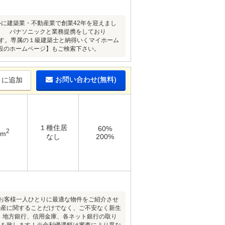
に建築業・不動産業で創業42年を迎えまし
す。 パナソニックと業務提携をしており
ます。専属の１級建築士と納得いくマイホーム
設のホームページ】もご検索下さい。
お問い合わせ(無料)
りに追加
１種住居
60%
2
3m
なし
200%
お客様一人ひとりに最適な物件をご紹介させ
動産に関することだけでなく、ご不安なく新生
行、地方銀行、信用金庫、各ネット銀行の取り