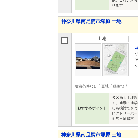
扱いご紹介が可
ります
神奈川県南足柄市塚原 土地
土地
建築条件なし
更地
整形地
各区画４１坪超
く、通勤・通学
おすすめポイント
しも検討できます
ビクトリーホー
を常日頃追求し
神奈川県南足柄市塚原 土地