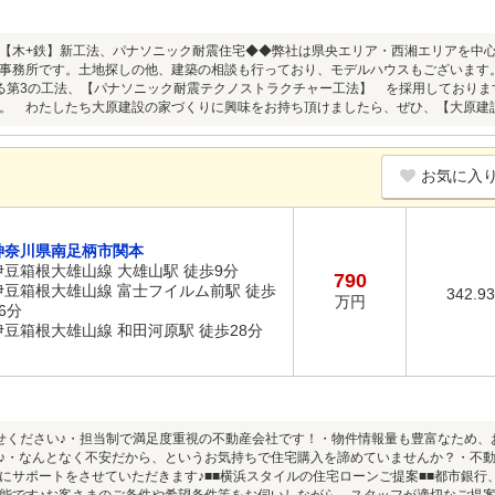
【木+鉄】新工法、パナソニック耐震住宅◆◆弊社は県央エリア・西湘エリアを中心
士事務所です。土地探しの他、建築の相談も行っており、モデルハウスもございま
る第3の工法、【パナソニック耐震テクノストラクチャー工法】 を採用しており
。 わたしたち大原建設の家づくりに興味をお持ち頂けましたら、ぜひ、【大原建
お気に入
神奈川県南足柄市関本
伊豆箱根大雄山線 大雄山駅 徒歩9分
790
伊豆箱根大雄山線 富士フイルム前駅 徒歩
342.9
万円
6分
伊豆箱根大雄山線 和田河原駅 徒歩28分
せください♪・担当制で満足度重視の不動産会社です！・物件情報量も豊富なため、
♪・なんとなく不安だから、というお気持ちで住宅購入を諦めていませんか？・不
にサポートをさせていただきます♪■■横浜スタイルの住宅ローンご提案■■都市銀