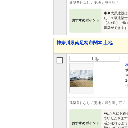
建築条件なし
更地
整形地
◆◆大原建設は
た、１級建築
おすすめポイント
【木+鉄】で造
建築ができます
神奈川県南足柄市関本 土地
土地
1
建築条件なし
更地
即引渡し可
■私たちにお任
ていただきます
おすすめポイント
活が送れるよう