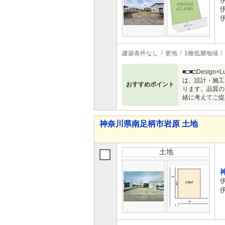
建築条件なし
更地
1種低層地域
■□■□Desi
は、設計・施工
おすすめポイント
ります。品質の
緒に考えてご提
神奈川県南足柄市岩原 土地
土地