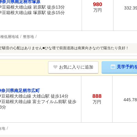
神奈川県南足柄市塚原
980
伊豆箱根大雄山線 岩原駅 徒歩13分
332.3
万円
伊豆箱根大雄山線 塚原駅 徒歩15分
1種低層地域
整形地
で騒音の心配はありません■ひな壇で前面道路は南東向きなので陽当たり良好！
見学予約
お気に入りに追加
神奈川県南足柄市広町
888
伊豆箱根大雄山線 大雄山駅 徒歩14分
445.7
伊豆箱根大雄山線 富士フイルム前駅 徒歩
万円
3分
角地