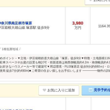
3,980
神奈川県南足柄市塚原
1164.3
伊豆箱根大雄山線 塚原駅 徒歩9分
万円
1種低層地域
めポイント－▼立地・伊豆箱根鉄道大雄山線「塚原」徒歩9分▼特徴・土地面積1164.3
駐車スペースやお庭の設置も検討可・前面道路は南西側幅員約4.2m・南側幅員約4
お好きなハウスメーカー等で建築可▼周辺環境・FUJI塚原店 徒歩9分(約680ｍ)・
原郵便局 徒歩7分(約490m)■ ご希望の住まい探しをお手伝いします ━━━━━物
見学予約
お気に入りに追加