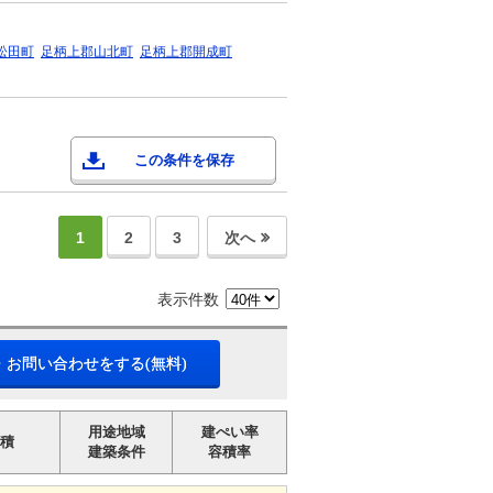
松田町
足柄上郡山北町
足柄上郡開成町
この条件を保存
1
2
3
次へ
表示件数
・お問い合わせをする(無料)
用途地域
建ぺい率
積
建築条件
容積率