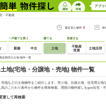
住宅・不動産
0
最近見た物件
保
一戸建てを買う
建てる
投資する
不動産
古
新築
中古
土地
土地活用
投資
南足柄市の土地 物件一覧
の土地(宅地・分譲地・売地) 物件一覧
、宅地などの土地物件をご紹介します。売り地、分譲土地、住宅用土地な
気のこだわり条件から物件を簡単検索。理想の物件探しをgoo住宅・
変更して再検索