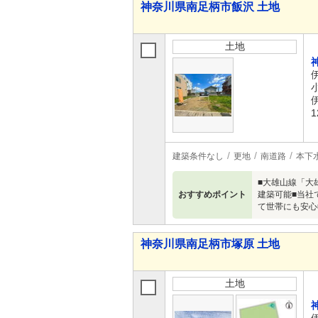
神奈川県南足柄市飯沢 土地
土地
1
建築条件なし
更地
南道路
本下
■大雄山線「大
おすすめポイント
建築可能■当社
て世帯にも安心
神奈川県南足柄市塚原 土地
土地