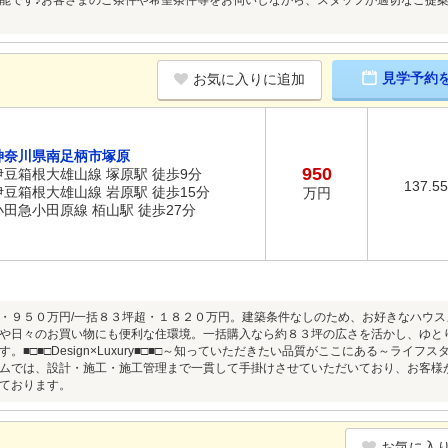
能です♪お客さまのご条件や希望条件等をお伺いしながら、スタッフが適切なご提
見学予約
お気に入りに追加
神奈川県南足柄市塚原
950
伊豆箱根大雄山線 塚原駅 徒歩9分
137.5
伊豆箱根大雄山線 岩原駅 徒歩15分
万円
小田急小田原線 栢山駅 徒歩27分
・９５０万円/一括８３坪超・１８２０万円。建築条件なしのため、お好きなハウ
や日々のお買い物にも便利な住環境。一括購入なら約８３坪の広さを活かし、ゆと
。■□■□Design×Luxury■□■□～知っていただきたい品質がここにある～ラ
ムでは、設計・施工・施工管理まで一貫して手掛けさせていただいており、お客様
ております。
お気に入