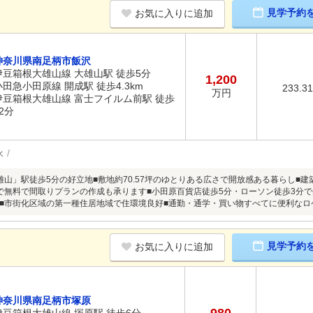
見学予約
お気に入りに追加
神奈川県南足柄市飯沢
伊豆箱根大雄山線 大雄山駅 徒歩5分
1,200
小田急小田原線 開成駅 徒歩4.3km
233.3
万円
伊豆箱根大雄山線 富士フイルム前駅 徒歩
2分
水
雄山」駅徒歩5分の好立地■敷地約70.57坪のゆとりある広さで開放感ある暮らし■
で無料で間取りプランの作成も承ります■小田原百貨店徒歩5分・ローソン徒歩3分で
■市街化区域の第一種住居地域で住環境良好■通勤・通学・買い物すべてに便利なロ
見学予約
お気に入りに追加
神奈川県南足柄市塚原