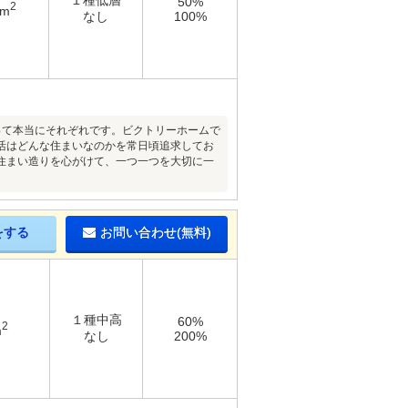
１種低層
50%
2
7m
なし
100%
様によって本当にそれぞれです。ビクトリーホームで
活はどんな住まいなのかを常日頃追求してお
住まい造りを心がけて、一つ一つを大切に一
をする
お問い合わせ(無料)
１種中高
60%
2
m
なし
200%