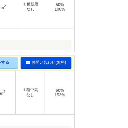
１種低層
50%
2
9m
なし
100%
をする
お問い合わせ(無料)
１種中高
60%
2
8m
なし
153%