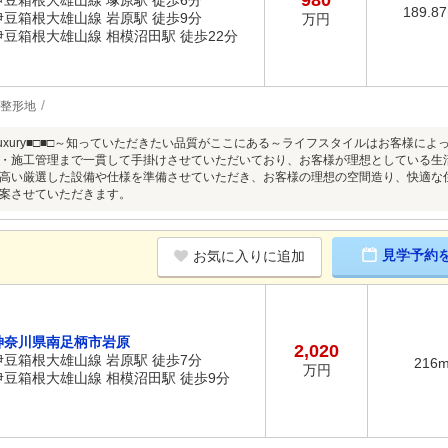
980
伊豆箱根大雄山線 塚原駅 徒歩6分
189.8
伊豆箱根大雄山線 岩原駅 徒歩9分
万円
伊豆箱根大雄山線 相模沼田駅 徒歩22分
整形地
gn×Luxury■□■□～知っていただきたい品質がここにある～ライフスタイルはお客
・施工管理まで一貫して手掛けさせていただいており、お客様が理想としている生
高い厳選した設備や仕様を準備させていただき、お客様の理想の空間造り、快適な
案させていただきます。
見学予約
お気に入りに追加
神奈川県南足柄市岩原
2,020
伊豆箱根大雄山線 岩原駅 徒歩7分
216
万円
伊豆箱根大雄山線 相模沼田駅 徒歩9分