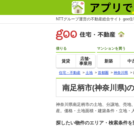
NTTグループ運営の不動産総合サイト goo
借りる
マンションを買う
店舗･
賃貸
新築
中
事業用
住宅・不動産
>
土地
>
首都圏
>
神奈川県
>
南足柄市(神奈川県)
神奈川県南足柄市の土地、分譲地、売地
産。価格・土地面積・建築条件・立地・人
探したい物件のエリア・検索条件を