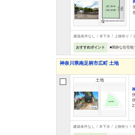
建築条件なし
本下水
上物有り
おすすめポイント
■閑静な住宅地
神奈川県南足柄市広町 土地
土地
2
建築条件なし
本下水
上物有り