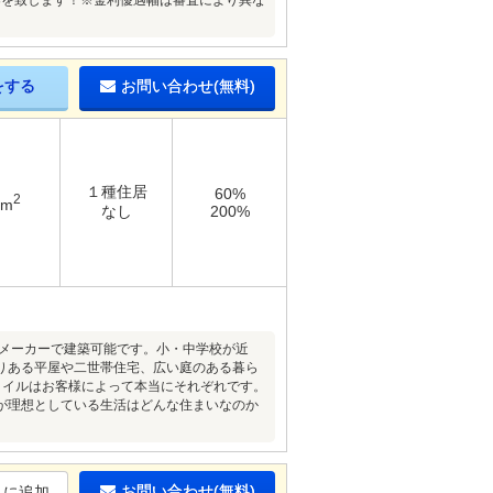
案を致します！※金利優遇幅は審査により異な
をする
お問い合わせ(無料)
１種住居
60%
2
5m
なし
200%
スメーカーで建築可能です。小・中学校が近
りある平屋や二世帯住宅、広い庭のある暮ら
イフスタイルはお客様によって本当にそれぞれです。
が理想としている生活はどんな住まいなのか
お問い合わせ(無料)
りに追加