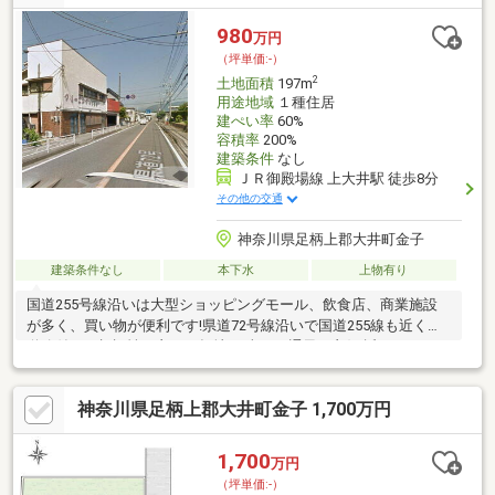
980
万円
（坪単価:-）
2
土地面積
197m
用途地域
１種住居
建ぺい率
60%
容積率
200%
建築条件
なし
ＪＲ御殿場線 上大井駅 徒歩8分
その他の交通
神奈川県足柄上郡大井町金子
建築条件なし
本下水
上物有り
国道255号線沿いは大型ショッピングモール、飲食店、商業施設
が多く、買い物が便利です!県道72号線沿いで国道255線も近く、
道路付けと視認性が良い平坦地!日当たり通風も良好!近くにキャン
プ場、ハーブガーデン、ゴルフ場があり、富士山も見えて自然を
楽しめます!町役場 徒歩5分!保育園、スーパー、病院等が徒歩9分
神奈川県足柄上郡大井町金子 1,700万円
以内!生活しやすいエリアです!確定測量と残置物撤去後のお引渡
し!初期費用が抑えられ、解体や建築に早く取り組めます!
1,700
万円
（坪単価:-）