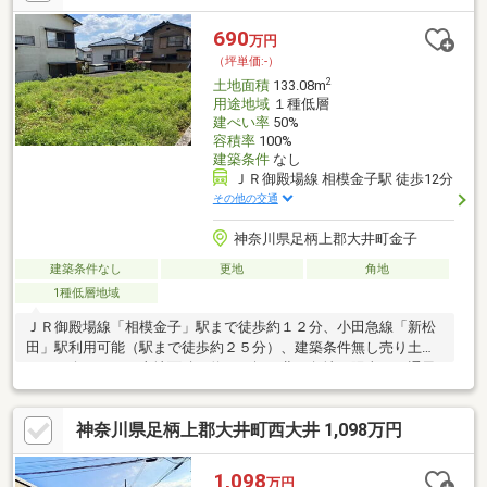
690
万円
（坪単価:-）
2
土地面積
133.08m
用途地域
１種低層
建ぺい率
50%
容積率
100%
建築条件
なし
ＪＲ御殿場線 相模金子駅 徒歩12分
その他の交通
神奈川県足柄上郡大井町金子
建築条件なし
更地
角地
1種低層地域
ＪＲ御殿場線「相模金子」駅まで徒歩約１２分、小田急線「新松
田」駅利用可能（駅まで徒歩約２５分）、建築条件無し売り土地
をご紹介します。土地面積は約４０坪。北西角地で陽当り、通風
良好です。建築条件ございませんので、お好みのプランでマイホ
ームをご検討いただけます。西側道路に面してボックスカルバー
神奈川県足柄上郡大井町西大井 1,098万円
ト（地下車庫）あり、駐車場やバイク置場・物置にご利用いただ
けます。北側道路に面して新規駐車スペース設置可能です。周辺
環境もあわせてぜひ現地ご確認ください。お問い合わせをお待ち
1,098
万円