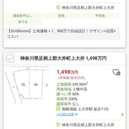
神奈川県足柄上郡大井町上大井
建築条件なし
更地
平坦地
本下水
【SUGIhome】土地価格＋1、900万で自由設計！デザイン×品質×
コスパ
神奈川県足柄上郡大井町上大井 1,498万円
1,498
万円
（坪単価:20.41万円）
2
土地面積
242.66m
用途地域
２種中高
建ぺい率
60%
容積率
200%
建築条件
なし
御殿場線 上大井駅 徒歩11分
その他の交通
神奈川県足柄上郡大井町上大井