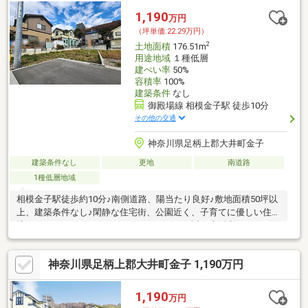
1,190
万円
（坪単価:22.29万円）
2
土地面積
176.51m
用途地域
１種低層
建ぺい率
50%
容積率
100%
建築条件
なし
御殿場線 相模金子駅 徒歩10分
その他の交通
神奈川県足柄上郡大井町金子
建築条件なし
更地
南道路
1種低層地域
相模金子駅徒歩約10分♪南側道路、陽当たり良好♪敷地面積50坪以
上、建築条件なし♪閑静な住宅街、公園近く、子育てに優しい住環
境♪スーパー、コンビニ、ドラッグストア至近、生活利便♪
神奈川県足柄上郡大井町金子 1,190万円
1,190
万円