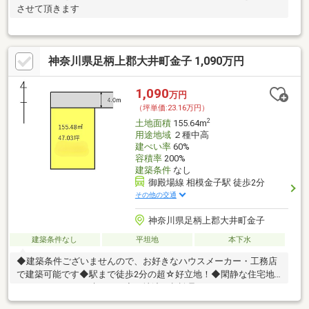
させて頂きます
神奈川県足柄上郡大井町金子 1,090万円
1,090
万円
（坪単価:23.16万円）
2
土地面積
155.64m
用途地域
２種中高
建ぺい率
60%
容積率
200%
建築条件
なし
御殿場線 相模金子駅 徒歩2分
その他の交通
神奈川県足柄上郡大井町金子
建築条件なし
平坦地
本下水
◆建築条件ございませんので、お好きなハウスメーカー・工務店
で建築可能です◆駅まで徒歩2分の超☆好立地！◆閑静な住宅地
でスローライフが叶います◆更地渡し相談承ります