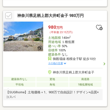
神奈川県足柄上郡大井町金子 980万円
980
万円
（坪単価:23.15万円）
2
土地面積
140m
用途地域
１種低層
建ぺい率
50%
容積率
100%
建築条件
なし
御殿場線 相模金子駅 徒歩10分
その他の交通
神奈川県足柄上郡大井町金子
建築条件なし
更地
南道路
平坦地
角地
1種低層地域
【SUGIhome】土地価格＋1、900万で自由設計！デザイン×品質×
コスパ