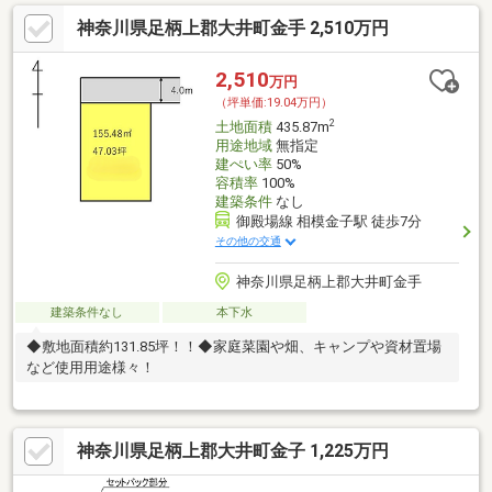
神奈川県足柄上郡大井町金手 2,510万円
2,510
万円
（坪単価:19.04万円）
2
土地面積
435.87m
用途地域
無指定
建ぺい率
50%
容積率
100%
建築条件
なし
御殿場線 相模金子駅 徒歩7分
その他の交通
神奈川県足柄上郡大井町金手
建築条件なし
本下水
◆敷地面積約131.85坪！！◆家庭菜園や畑、キャンプや資材置場
など使用用途様々！
神奈川県足柄上郡大井町金子 1,225万円