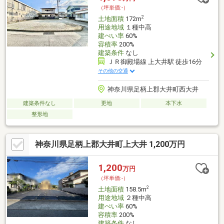
しております。
（坪単価:-）
2
土地面積
172m
用途地域
１種中高
建ぺい率
60%
容積率
200%
建築条件
なし
ＪＲ御殿場線 上大井駅 徒歩16分
その他の交通
神奈川県足柄上郡大井町西大井
建築条件なし
更地
本下水
整形地
神奈川県足柄上郡大井町上大井 1,200万円
1,200
万円
（坪単価:-）
2
土地面積
158.5m
用途地域
２種中高
建ぺい率
60%
容積率
200%
建築条件
なし