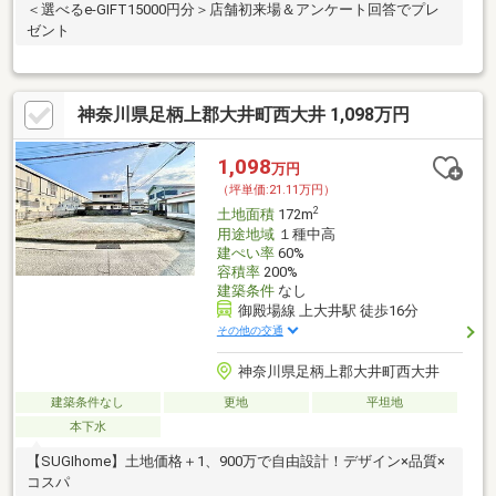
＜選べるe-GIFT15000円分＞店舗初来場＆アンケート回答でプレ
ゼント
神奈川県足柄上郡大井町西大井 1,098万円
1,098
万円
（坪単価:21.11万円）
2
土地面積
172m
用途地域
１種中高
建ぺい率
60%
容積率
200%
建築条件
なし
御殿場線 上大井駅 徒歩16分
その他の交通
神奈川県足柄上郡大井町西大井
建築条件なし
更地
平坦地
本下水
【SUGIhome】土地価格＋1、900万で自由設計！デザイン×品質×
コスパ