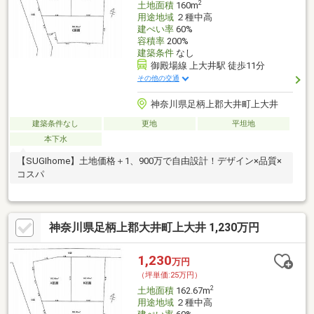
2
土地面積
160m
用途地域
２種中高
建ぺい率
60%
容積率
200%
建築条件
なし
御殿場線 上大井駅 徒歩11分
その他の交通
神奈川県足柄上郡大井町上大井
建築条件なし
更地
平坦地
本下水
【SUGIhome】土地価格＋1、900万で自由設計！デザイン×品質×
コスパ
神奈川県足柄上郡大井町上大井 1,230万円
1,230
万円
（坪単価:25万円）
2
土地面積
162.67m
用途地域
２種中高