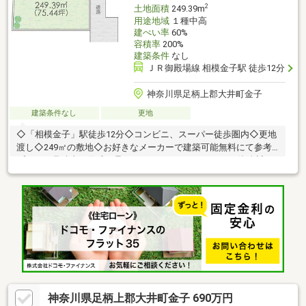
2
土地面積
249.39m
用途地域
１種中高
建ぺい率
60%
容積率
200%
建築条件
なし
ＪＲ御殿場線 相模金子駅 徒歩12分
神奈川県足柄上郡大井町金子
建築条件なし
更地
◇「相模金子」駅徒歩12分◇コンビニ、スーパー徒歩圏内◇更地
渡し◇249㎡の敷地◇お好きなメーカーで建築可能無料にて参考
プラン・見積書の作成も承っております。トータルでの資金計画
をご提案させていただきますのでご興味がございましたらお声が
け下さい！！
神奈川県足柄上郡大井町金子 690万円