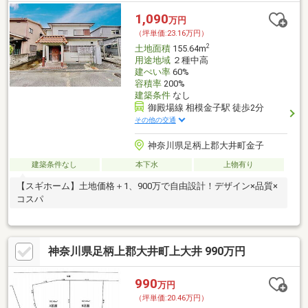
1,090
万円
（坪単価:23.16万円）
2
土地面積
155.64m
用途地域
２種中高
建ぺい率
60%
容積率
200%
建築条件
なし
御殿場線 相模金子駅 徒歩2分
その他の交通
神奈川県足柄上郡大井町金子
建築条件なし
本下水
上物有り
【スギホーム】土地価格＋1、900万で自由設計！デザイン×品質×
コスパ
神奈川県足柄上郡大井町上大井 990万円
990
万円
（坪単価:20.46万円）