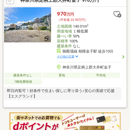
神奈川県足柄上郡大井町金子 970万円
970
万円
（坪単価:22.90万円）
2
土地面積
140.01m
用途地域
１種低層
建ぺい率
50%
容積率
100%
建築条件
なし
御殿場線 相模金子駅 徒歩10分
その他の交通
神奈川県足柄上郡大井町金子
建築条件なし
更地
平坦地
1種低層地域
即日内覧可！好条件で住まい探しに寄り添う♪安心の実績で応援
【エスグランド】