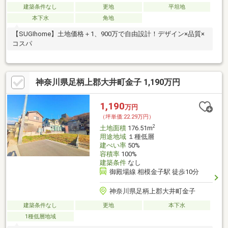
建築条件なし
更地
平坦地
本下水
角地
【SUGIhome】土地価格＋1、900万で自由設計！デザイン×品質×
コスパ
神奈川県足柄上郡大井町金子 1,190万円
1,190
万円
（坪単価:22.29万円）
2
土地面積
176.51m
用途地域
１種低層
建ぺい率
50%
容積率
100%
建築条件
なし
御殿場線 相模金子駅 徒歩10分
神奈川県足柄上郡大井町金子
建築条件なし
更地
本下水
1種低層地域