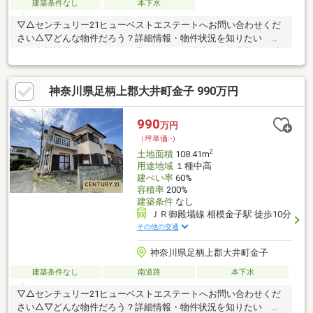
建築条件なし
本下水
▽△センチュリー21ヒューベストエステートへお問い合わせくだ
さい△▽どんな物件だろう？詳細情報・物件状況を知りたい
→〈資料請求する〉ちょっと見てみたい！現地・物件見学をご希
望 →〈見学予約する〉お電話でのお問い合わせも大歓迎です！
◆物件探し・住宅ローンのお悩みはありませんか？「どうやって
神奈川県足柄上郡大井町金子 990万円
物件を探したらいいのか分からない…」「住宅ローンが不安…」お
客様の理想の住まいを“一緒に”お探しします！住まい探しのご不
安なことは、ぜひ当社までご相談ください！◆小田原店：小田原
990
万円
市成田170-1、平塚店：平塚市四之宮2-9-25
（坪単価:-）
2
土地面積
108.41m
用途地域
１種中高
建ぺい率
60%
容積率
200%
建築条件
なし
ＪＲ御殿場線 相模金子駅 徒歩10分
その他の交通
神奈川県足柄上郡大井町金子
建築条件なし
南道路
本下水
▽△センチュリー21ヒューベストエステートへお問い合わせくだ
さい△▽どんな物件だろう？詳細情報・物件状況を知りたい