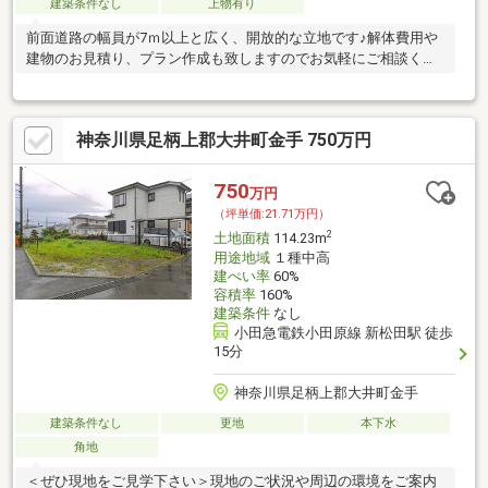
建築条件なし
上物有り
前面道路の幅員が7ｍ以上と広く、開放的な立地です♪解体費用や
建物のお見積り、プラン作成も致しますのでお気軽にご相談くだ
さい！
神奈川県足柄上郡大井町金手 750万円
750
万円
（坪単価:21.71万円）
2
土地面積
114.23m
用途地域
１種中高
建ぺい率
60%
容積率
160%
建築条件
なし
小田急電鉄小田原線 新松田駅 徒歩
15分
神奈川県足柄上郡大井町金手
建築条件なし
更地
本下水
角地
＜ぜひ現地をご見学下さい＞現地のご状況や周辺の環境をご案内