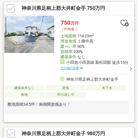
ざいませんか？【車のローンと住宅のローンを1本に纏めたい】
神奈川県足柄上郡大井町金手 750万円
【おうちを購入した際に、エアコンやソファー、テレビ、冷蔵庫
等を新調したいので住宅ローンに組み込みたい】【住宅ローンの
審査に不安がある】【頭金や引っ越し費用も無いけれど住宅の購
750
万円
入を検討したい】上記お悩みの方、是非一度ご相談ください♪
（坪単価:-）
2
土地面積
114.23m
用途地域
１種中高
建ぺい率
60%
容積率
200%
建築条件
なし
小田急小田原線 新松田駅 徒歩15分
その他の交通
神奈川県足柄上郡大井町金手
建築条件なし
更地
本下水
角地
即引渡し可
敷地面積34.5坪！南側開放感あり！
神奈川県足柄上郡大井町金子 980万円