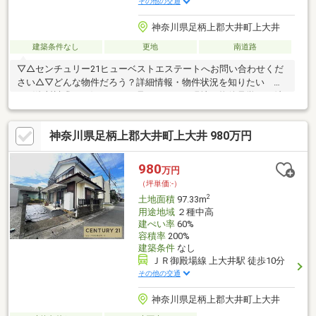
その他の交通
神奈川県足柄上郡大井町上大井
建築条件なし
更地
南道路
▽△センチュリー21ヒューベストエステートへお問い合わせくだ
さい△▽どんな物件だろう？詳細情報・物件状況を知りたい
→〈資料請求する〉ちょっと見てみたい！現地・物件見学をご希
望 →〈見学予約する〉お電話でのお問い合わせも大歓迎です！
◆物件探し・住宅ローンのお悩みはありませんか？「どうやって
神奈川県足柄上郡大井町上大井 980万円
物件を探したらいいのか分からない…」「住宅ローンが不安…」お
客様の理想の住まいを“一緒に”お探しします！住まい探しのご不
安なことは、ぜひ当社までご相談ください！◆小田原店：小田原
980
万円
市成田170-1、平塚店：平塚市四之宮2-9-25
（坪単価:-）
2
土地面積
97.33m
用途地域
２種中高
建ぺい率
60%
容積率
200%
建築条件
なし
ＪＲ御殿場線 上大井駅 徒歩10分
その他の交通
神奈川県足柄上郡大井町上大井