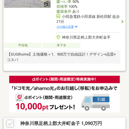
建ぺい率
50%
容積率
100%
建築条件
あり
小田急電鉄小田原線 新松田駅 徒歩
21分
その他の交通
神奈川県足柄上郡大井町金手
平坦地
本下水
【SUGIhome】土地価格＋1、900万で自由設計！デザイン×品質×
コスパ
神奈川県足柄上郡大井町金子 1,090万円