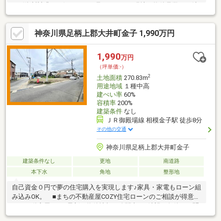
→〈資料請求する〉ちょっと見てみたい！現地・物件見学をご希
望 →〈見学予約する〉お電話でのお問い合わせも大歓迎です！
◆物件探し・住宅ローンのお悩みはありませんか？「どうやって
神奈川県足柄上郡大井町金子 1,990万円
物件を探したらいいのか分からない…」「住宅ローンが不安…」お
客様の理想の住まいを“一緒に”お探しします！住まい探しのご不
安なことは、ぜひ当社までご相談ください！◆小田原店：小田原
1,990
万円
市成田170-1、平塚店：平塚市四之宮2-9-25
（坪単価:-）
2
土地面積
270.83m
用途地域
１種中高
建ぺい率
60%
容積率
200%
建築条件
なし
ＪＲ御殿場線 相模金子駅 徒歩8分
その他の交通
神奈川県足柄上郡大井町金子
建築条件なし
更地
南道路
本下水
角地
整形地
自己資金０円で夢の住宅購入を実現します♪家具・家電もローン組
み込みOK。 ■まちの不動産屋COZY住宅ローンのご相談が得意と
する不動産屋です■最新の物件情報を公開中♪ご希望の条件をお聞
かせ頂けましたら未公開情報もご覧いただけます♪以下のお悩みご