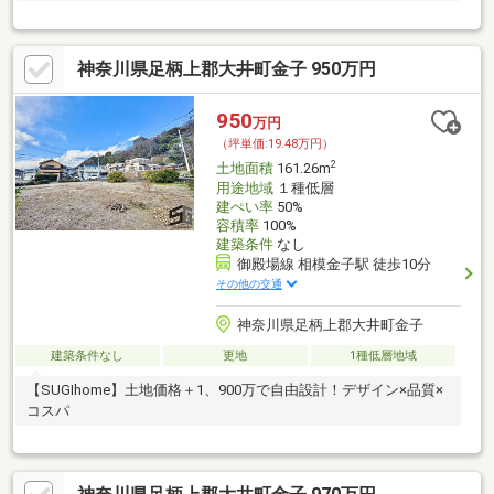
神奈川県足柄上郡大井町金子 950万円
950
万円
（坪単価:19.48万円）
2
土地面積
161.26m
用途地域
１種低層
建ぺい率
50%
容積率
100%
建築条件
なし
御殿場線 相模金子駅 徒歩10分
その他の交通
神奈川県足柄上郡大井町金子
建築条件なし
更地
1種低層地域
【SUGIhome】土地価格＋1、900万で自由設計！デザイン×品質×
コスパ