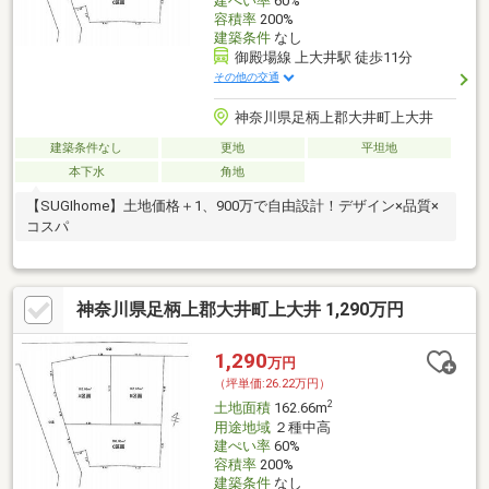
建ぺい率
60%
容積率
200%
建築条件
なし
御殿場線 上大井駅 徒歩11分
その他の交通
神奈川県足柄上郡大井町上大井
建築条件なし
更地
平坦地
本下水
角地
【SUGIhome】土地価格＋1、900万で自由設計！デザイン×品質×
コスパ
神奈川県足柄上郡大井町上大井 1,290万円
1,290
万円
（坪単価:26.22万円）
2
土地面積
162.66m
用途地域
２種中高
建ぺい率
60%
容積率
200%
建築条件
なし