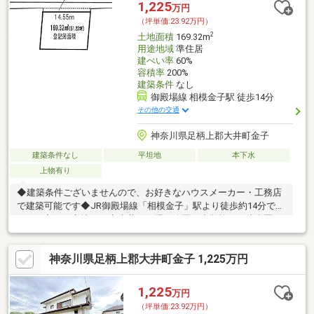
1,225
万円
（坪単価:23.92万円）
2
土地面積
169.32m
用途地域
準住居
建ぺい率
60%
容積率
200%
建築条件
なし
御殿場線 相模金子駅 徒歩14分
その他の交通
神奈川県足柄上郡大井町金子
建築条件なし
平坦地
本下水
上物有り
◆建築条件ございませんので、お好きなハウスメーカー・工務店
で建築可能です◆JR御殿場線「相模金子」駅より徒歩約14分でア
クセス良好な立地です◆大井町役場、公園、小学校まで徒歩圏
内！
神奈川県足柄上郡大井町金子 1,225万円
1,225
万円
（坪単価:23.92万円）