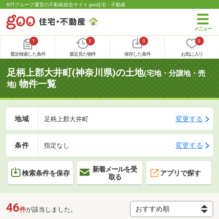
NTTグループ運営の不動産総合サイト goo住宅・不動産
1
0
0
0
最近検索した条件
最近見た物件
保存した条件
お気に入り
足柄上郡大井町(神奈川県)の土地
(宅地・分譲地・売
物件一覧
地)
地域
変更する
足柄上郡大井町
条件
変更する
指定なし
新着メールを受
検索条件を保存
アプリで探す
取る
46
件
が該当しました。