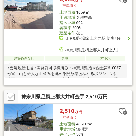
（坪単価:-）
2
土地面積
1059m
用途地域
２種中高
建ぺい率
60%
容積率
200%
建築条件
なし
ＪＲ御殿場線 上大井駅 徒歩4分
神奈川県足柄上郡大井町上大井
建築条件なし
更地
本下水
※要農地転用届 ※開発許可取得済み：神奈川県指令西土第610037
号富士山と雄大な山並みを眺める開放感あふれるポジションに土
地面積1059㎡（320.34坪）のご提案です。住宅はもちろん、週末
を楽しむセカンドハウス・ゲストハウス・趣味の工房を兼ねた別
荘・保養施設など用途は多彩。駅まではフラットアプローチで徒
神奈川県足柄上郡大井町金手 2,510万円
歩4分。ぜひ青空の似合う広々とした現地をご覧ください。ご案内
はいつでも可能です。お気軽にご連絡ください。
2,510
万円
（坪単価:-）
2
土地面積
435.87m
用途地域
無指定
建ぺい率
50%