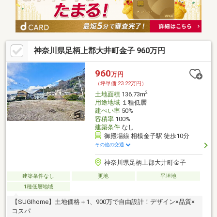
神奈川県足柄上郡大井町金子 960万円
960
万円
（坪単価:23.22万円）
2
土地面積
136.73m
用途地域
１種低層
建ぺい率
50%
容積率
100%
建築条件
なし
御殿場線 相模金子駅 徒歩10分
その他の交通
神奈川県足柄上郡大井町金子
建築条件なし
更地
平坦地
1種低層地域
【SUGIhome】土地価格＋1、900万で自由設計！デザイン×品質×
コスパ