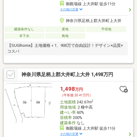
御殿場線 上大井駅 徒歩11分
その他の交通
神奈川県足柄上郡大井町上大井
建築条件なし
更地
平坦地
本下水
角地
【SUGIhome】土地価格＋1、900万で自由設計！デザイン×品質×
コスパ
神奈川県足柄上郡大井町上大井 1,498万円
1,498
万円
（坪単価:20.41万円）
2
土地面積
242.67m
用途地域
２種中高
建ぺい率
60%
容積率
200%
建築条件
なし
御殿場線 上大井駅 徒歩11分
その他の交通