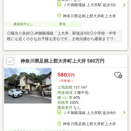
ＪＲ御殿場線 上大井駅 徒歩5分
神奈川県足柄上郡大井町上大井
建築条件なし
更地
◎陽当り良好◎JR御殿場線「上大井」駅徒歩5分◎小学校・中学
校にも近く小さなお子様も安心です。土地分譲から建築までワン
ストップでご対応させて頂いております。【デザイン性が高く保
証もしっかりとしていて安心して暮らせる適正価格な家】を一切
の妥協なくご提供致します。敷地に対してどんな建物が建てられ
神奈川県足柄上郡大井町上大井 580万円
るのか、どんな間取りが出来るかなどご説明をさせて頂きます。
お気軽にご相談ください。
580
万円
（坪単価:-）
2
土地面積
137.1m
用途地域
２種中高
建ぺい率
60%
容積率
200%
建築条件
なし
ＪＲ御殿場線 上大井駅 徒歩8分
神奈川県足柄上郡大井町上大井