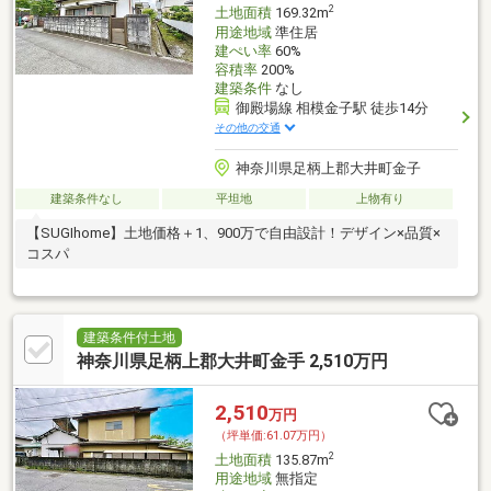
2
土地面積
169.32m
用途地域
準住居
建ぺい率
60%
容積率
200%
建築条件
なし
御殿場線 相模金子駅 徒歩14分
その他の交通
神奈川県足柄上郡大井町金子
建築条件なし
平坦地
上物有り
【SUGIhome】土地価格＋1、900万で自由設計！デザイン×品質×
コスパ
建築条件付土地
神奈川県足柄上郡大井町金手 2,510万円
2,510
万円
（坪単価:61.07万円）
2
土地面積
135.87m
用途地域
無指定