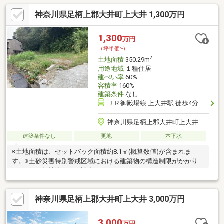
神奈川県足柄上郡大井町上大井 1,300万円
1,300
万円
（坪単価:-）
2
土地面積
350.29m
用途地域
１種住居
建ぺい率
60%
容積率
160%
建築条件
なし
ＪＲ御殿場線 上大井駅 徒歩4分
神奈川県足柄上郡大井町上大井
建築条件なし
更地
本下水
※土地面積は、セットバック面積約8.1㎡(概算数値)が含まれま
す。※土砂災害特別警戒区域における建築物の構造制限がかかり
ます。※要役地地役権が設定されてます。
神奈川県足柄上郡大井町上大井 3,000万円
3,000
万円