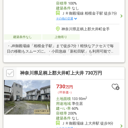
容積率
100%
建築条件
なし
ＪＲ御殿場線 相模金子駅 徒歩7分
その他の交通
神奈川県足柄上郡大井町金手
建築条件なし
上物有り
・JR御殿場線「相模金子駅」まで徒歩7分！軽快なアクセスで毎
日の移動もスムーズに。・小田急線「新松田駅」も利用可能で、
都心方面へのアクセスも良好。・神奈中バス「金手下」停留所も
すぐそば。ちょっとしたお出かけにも便利な立地。・車移動にも
便利な立地で、東名高速「大井松田IC」も近いため、物流・通勤
神奈川県足柄上郡大井町上大井 730万円
に強い。・「大井町立大井幼稚園」まで徒歩3分、「大井町立大井
小学校」まで徒歩11分、子育て世帯にも安心・便利な環境。・南
側に高い建物など
730
万円
（坪単価:-）
2
土地面積
133.93m
用途地域
準住居
建ぺい率
60%
容積率
200%
建築条件
なし
ＪＲ御殿場線 上大井駅 徒歩9分