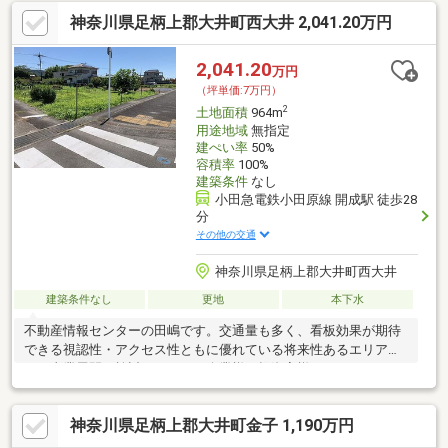
神奈川県足柄上郡大井町西大井 2,041.20万円
2,041.20
万円
（坪単価:7万円）
2
土地面積
964m
用途地域
無指定
建ぺい率
50%
容積率
100%
建築条件
なし
小田急電鉄小田原線 開成駅 徒歩28
分
その他の交通
神奈川県足柄上郡大井町西大井
建築条件なし
更地
本下水
不動産情報センターの田嶋です。交通量も多く、看板効果が期待
できる視認性・アクセス性ともに優れている将来性あるエリアで
す。事業展開を検討されている企業様、投資家様におすすめで
す。
神奈川県足柄上郡大井町金子 1,190万円