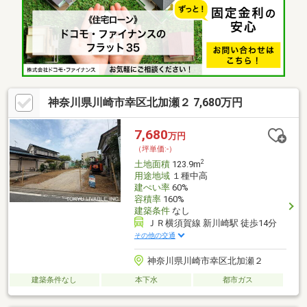
95m)・セブンイレブン古市場店 徒歩2分(約110m)・下河原小学校
徒歩7分(約510m)・古市場第3公園 徒歩3分(約180m)■ ご希望の住
まい探しをお手伝いします ━━━━━・・・物件の詳細・ご相談
はお気軽にお問い合わせください。
神奈川県川崎市幸区北加瀬２ 7,680万円
7,680
万円
（坪単価:-）
2
土地面積
123.9m
用途地域
１種中高
建ぺい率
60%
容積率
160%
建築条件
なし
ＪＲ横須賀線 新川崎駅 徒歩14分
その他の交通
神奈川県川崎市幸区北加瀬２
建築条件なし
本下水
都市ガス