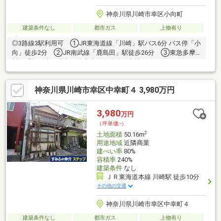
神奈川県川崎市幸区小向町
建築条件なし
都市ガス
上物有り
◎3路線3駅利用可 ①JR東海道線「川崎」駅バス6分 バス停「小
向」徒歩2分 ②JR南武線「鹿島田」駅徒歩26分 ③東急多摩
川線「矢口渡」徒歩24分◎建築条件付き土地ではありませ
ん。 ～お好みのハウスメーカーにて建築可能です。◎建ぺい
率：60％・容積率：200％◎ライフインフォメーション・市立御
神奈川県川崎市幸区中幸町４ 3,980万円
幸小学校…約720m（徒歩9分）・市立御幸中学校…約570m（徒歩8
分）・フーズマーケットさえき小向店…約140m（徒歩2分）・セ
ブンイレブン川崎小向東店…約280m（徒歩4分）・小向第1公園…
3,980
万円
約170m（徒歩3分）
（坪単価:-）
2
土地面積
50.16m
用途地域
近隣商業
建ぺい率
80%
容積率
240%
建築条件
なし
ＪＲ東海道本線 川崎駅 徒歩10分
その他の交通
神奈川県川崎市幸区中幸町４
建築条件なし
都市ガス
上物有り