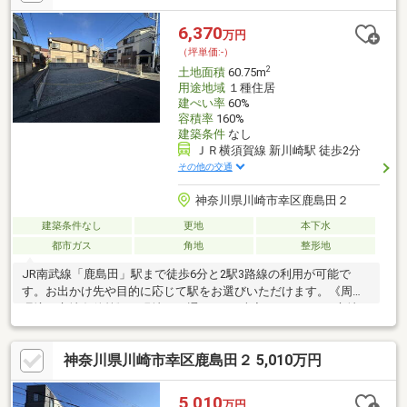
6,370
万円
（坪単価:-）
2
土地面積
60.75m
用途地域
１種住居
建ぺい率
60%
容積率
160%
建築条件
なし
ＪＲ横須賀線 新川崎駅 徒歩2分
その他の交通
神奈川県川崎市幸区鹿島田２
建築条件なし
更地
本下水
都市ガス
角地
整形地
JR南武線「鹿島田」駅まで徒歩6分と2駅3路線の利用が可能で
す。お出かけ先や目的に応じて駅をお選びいただけます。《周辺
環境・立地条件等》・現地は、通りから1本入ったところに立地。
現地周辺は閑静な住宅地が広がっています。・土地面積約
60.75m2の整形地です。《建築用途・有効活用》・建築条件付き
神奈川県川崎市幸区鹿島田２ 5,010万円
売地ではないため、お好きなハウスメーカー・工務店での建築が
可能です。間取り、設備、外観、全て自分好みのスタイルで一か
らご検討いただくことが可能です。
5,010
万円