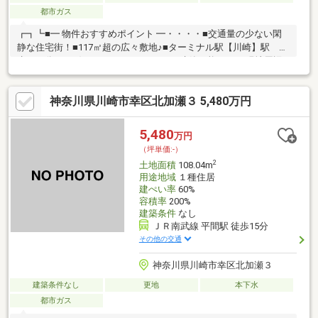
都市ガス
┏┓┗■━ 物件おすすめポイント ━・・・・■交通量の少ない閑
静な住宅街！■117㎡超の広々敷地♪■ターミナル駅【川崎】駅 徒
歩１１分！■お好きなハウスメーカーで建築可能です♪■現地周辺
には高い建物がございませんので、陽当りも良好です♪■公園、ス
ーパーまで徒歩10分以内の好立地でファミリー層が暮らしやすい
神奈川県川崎市幸区北加瀬３ 5,480万円
住環境♪■商業施設の多い「川崎」エリアで夢のマイホームを建築
しましょう♪■「ラゾーナ川崎」が生活圏内！！
5,480
万円
（坪単価:-）
2
土地面積
108.04m
用途地域
１種住居
建ぺい率
60%
容積率
200%
建築条件
なし
ＪＲ南武線 平間駅 徒歩15分
その他の交通
神奈川県川崎市幸区北加瀬３
建築条件なし
更地
本下水
都市ガス