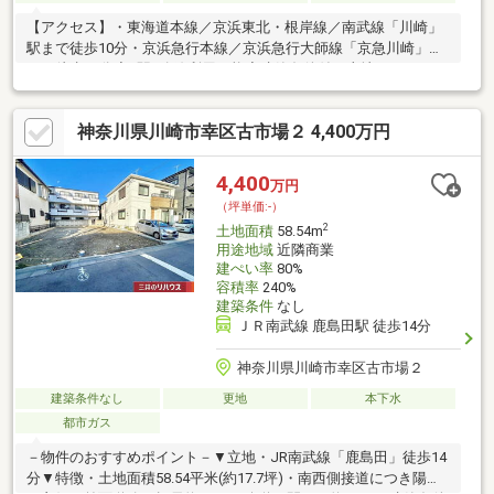
【アクセス】・東海道本線／京浜東北・根岸線／南武線「川崎」
駅まで徒歩10分・京浜急行本線／京浜急行大師線「京急川崎」駅
まで徒歩11分◆2駅5路線利用可能◆建築条件付き土地ではありま
せん。 お好みのハウスメーカーで建築可能です。◆商業地区に
立地、建ぺい率：80％、容積率：240％◆大型商業施設「ラゾー
神奈川県川崎市幸区古市場２ 4,400万円
ナ川崎プラザ」まで徒歩6分。 その他、コンビニ・スーパー・小
学校・中学校が徒歩5分圏内の生活便利施設が利用しやすい立地で
す。
4,400
万円
（坪単価:-）
2
土地面積
58.54m
用途地域
近隣商業
建ぺい率
80%
容積率
240%
建築条件
なし
ＪＲ南武線 鹿島田駅 徒歩14分
神奈川県川崎市幸区古市場２
建築条件なし
更地
本下水
都市ガス
－物件のおすすめポイント－▼立地・JR南武線「鹿島田」徒歩14
分▼特徴・土地面積58.54平米(約17.7坪)・南西側接道につき陽当