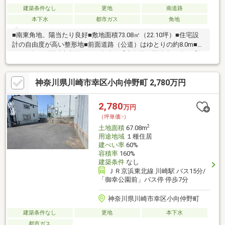
建築条件なし
更地
南道路
本下水
都市ガス
角地
■南東角地、陽当たり良好■敷地面積73.08㎡（22.10坪）■住宅設
計の自由度が高い整形地■前面道路（公道）はゆとりの約8.0m■駅
まで平坦、3駅以上利用可■JR南武線「鹿島田」駅徒歩18分、「矢
向」駅徒歩19分、JR横須賀線・湘南新宿ライン「新川崎」駅徒歩
23分■スーパーやホームセンターなどの買い物施設が徒歩圏■遊具
神奈川県川崎市幸区小向仲野町 2,780万円
のある公園が点在しており子育てにもやさしい環境■お好きなハ
ウスメーカーで建築可能《弊社でも建物建築承ります》※図面と
現況が異なる場合は現況を優先します
2,780
万円
（坪単価:-）
2
土地面積
67.08m
用途地域
１種住居
建ぺい率
60%
容積率
160%
建築条件
なし
ＪＲ京浜東北線 川崎駅 バス15分/
「御幸公園前」バス停 停歩7分
神奈川県川崎市幸区小向仲野町
建築条件なし
更地
本下水
都市ガス