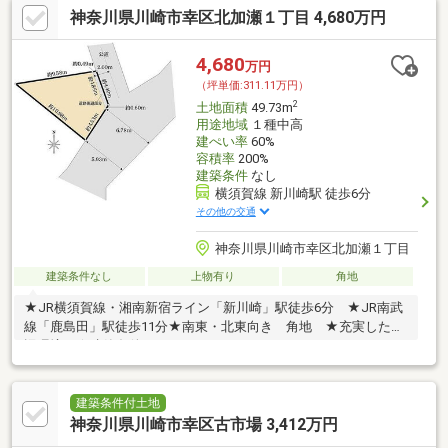
神奈川県川崎市幸区北加瀬１丁目 4,680万円
4,680
万円
（坪単価:311.11万円）
2
土地面積
49.73m
用途地域
１種中高
建ぺい率
60%
容積率
200%
建築条件
なし
横須賀線 新川崎駅 徒歩6分
その他の交通
神奈川県川崎市幸区北加瀬１丁目
建築条件なし
上物有り
角地
★JR横須賀線・湘南新宿ライン「新川崎」駅徒歩6分 ★JR南武
線「鹿島田」駅徒歩11分★南東・北東向き 角地 ★充実した周
辺環境 ★建築条件なし
建築条件付土地
神奈川県川崎市幸区古市場 3,412万円