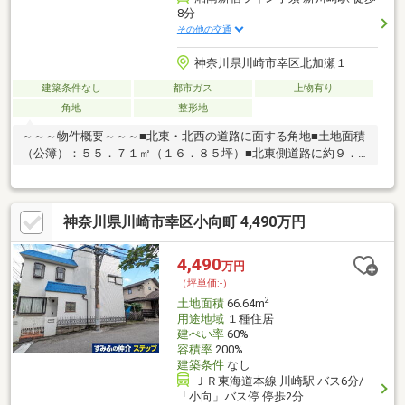
8分
その他の交通
神奈川県川崎市幸区北加瀬１
建築条件なし
都市ガス
上物有り
角地
整形地
～～～物件概要～～～■北東・北西の道路に面する角地■土地面積
（公簿）：５５．７１㎡（１６．８５坪）■北東側道路に約９．
１ｍ接道■北西側道路に約４．６ｍ接道■第1種中高層住居専用地
域：建ぺい率６０％・容積率１６０％■建築条件付き土地ではあ
りませんので、お好きなハウスメーカー・工務店で建築可能で
神奈川県川崎市幸区小向町 4,490万円
す。～～～交通～～～JR湘南新宿ライン・横須賀線「新川崎」駅
まで徒歩8分JR南武線「鹿島田」駅まで徒歩13分JR南武線「平
間」駅まで徒歩23分
4,490
万円
（坪単価:-）
2
土地面積
66.64m
用途地域
１種住居
建ぺい率
60%
容積率
200%
建築条件
なし
ＪＲ東海道本線 川崎駅 バス6分/
「小向」バス停 停歩2分