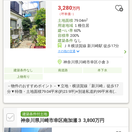
ク川崎古川店」徒歩4分(約260m)■ 物件の詳細についてはお問い合
3,280
万円
わせください。
（坪単価:-）
2
土地面積
79.04m
用途地域
１種住居
建ぺい率
60%
容積率
200%
建築条件
なし
ＪＲ横須賀線 新川崎駅 徒歩17分
その他の交通
神奈川県川崎市幸区小倉３
建築条件なし
南道路
本下水
上物有り
－物件のおすすめポイント－▼立地・横須賀線「新川崎」徒歩17
分▼特徴・土地面積79.04平米(約23.9坪)※別途私道約99平米有(共
有持分1/8)・前面道路から敷地まで距離があり、プライバシーを
守りやすい土地形状・お好きなハウスメーカー・工務店で建築可
能・現況は古家有、詳細はお問い合わせください▼周辺環境・ま
いばすけっと川崎小倉2丁目店 徒歩7分(約500m)・川崎市立小倉小
建築条件付土地
学校 徒歩8分(約630m)※容積率は前面道路幅員により180%に制限■
神奈川県川崎市幸区南加瀬３ 3,800万円
ご希望の住まい探しをお手伝いします ━━━━━・・・物件の詳
細・ご相談はお気軽にお問い合わせください。