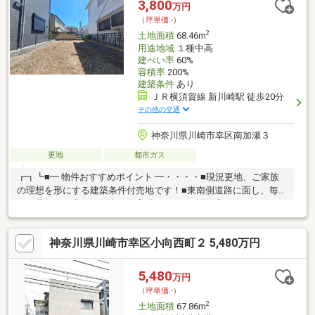
3,800
万円
（坪単価:-）
2
土地面積
68.46m
用途地域
１種中高
建ぺい率
60%
容積率
200%
建築条件
あり
ＪＲ横須賀線 新川崎駅 徒歩20分
その他の交通
神奈川県川崎市幸区南加瀬３
更地
都市ガス
┏┓┗■━ 物件おすすめポイント ━・・・・■現況更地、ご家族
の理想を形にする建築条件付売地です！■東南側道路に面し、毎
日の暮らしに豊かな陽当りが実現します♪■建物プラン97.76㎡をご
用意、ゆとりある住空間の設計が叶う！■平坦地のため駅までの
アプローチがしやすく、2沿線利用可能。■下水道・公営水道・都
神奈川県川崎市幸区小向西町２ 5,480万円
市ガスのライフラインに対応しています。■サミットストア南加
瀬店まで徒歩4分！市街地が近い です！―――――【check point】
＊建築条件付売地＊現況更地＊東南側道路面す＊南東公道＊幅員
5,480
万円
4.0m＊平坦地＊陽当り良好＊2沿線利用可＊私道負担なし＊下水
（坪単価:-）
道＊公営水道＊都市ガス
2
土地面積
67.86m