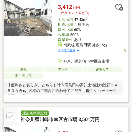
3,412
万円
（坪単価:237.82万円）
2
土地面積
47.43m
用途地域
１種中高
建ぺい率
60%
容積率
200%
建築条件
あり
南武線 鹿島田駅 徒歩15分
その他の交通
神奈川県川崎市幸区古市場
更地
本下水
都市ガス
即引渡し可
【便利さと安らぎ、どちらも叶う鹿島田の家】土地建物総額５４
８０万円■お客様のご都合に合わせてご見学可能！ショールーム
見学も可能ですので、お気軽にお問合せ下さい。
建築条件付土地
神奈川県川崎市幸区古市場 3,501万円