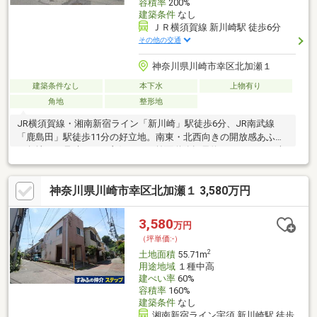
容積率
200%
建築条件
なし
ＪＲ横須賀線 新川崎駅 徒歩6分
その他の交通
神奈川県川崎市幸区北加瀬１
建築条件なし
本下水
上物有り
角地
整形地
JR横須賀線・湘南新宿ライン「新川崎」駅徒歩6分、JR南武線
「鹿島田」駅徒歩11分の好立地。南東・北西向きの開放感あふれ
る角地で、見晴らしも良好です。前面道路幅員約5.9mのためお車
での通行もスムーズ。ローソンや京急ストア、ドラッグストア、
小中学校、保育園、公園など生活利便施設が徒歩圏に充実してい
神奈川県川崎市幸区北加瀬１ 3,580万円
ます。都市ガス・本下水・公営水道利用可能。建築条件はござい
ませんので、お好きなハウスメーカー・工務店で理想の住まいを
建築いただけます。
3,580
万円
（坪単価:-）
2
土地面積
55.71m
用途地域
１種中高
建ぺい率
60%
容積率
160%
建築条件
なし
湘南新宿ライン宇須 新川崎駅 徒歩