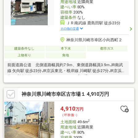
用途地域
近隣商業
建ぺい率
80%
容積率
200%
建築条件
なし
ＪＲ南武線 鹿島田駅 徒歩23分
その他の交通
神奈川県川崎市幸区小向西町２
建築条件なし
本下水
都市ガス
上物有り
角地
前面道路公道 北側道路幅員約7.9ｍ、東側道路幅員3.9ｍJR南武
線 矢向駅 徒歩23分JR京浜東北・根岸線 川崎駅 徒歩27分JR京浜東
北線「川崎駅」バス13分 「戸手一丁目」バス停まで
徒歩5分 近隣商業地域 建ぺい率80％ 容積率200％
神奈川県川崎市幸区古市場１ 4,910万円
4,910
万円
（坪単価:-）
2
土地面積
49.6m
用途地域
近隣商業
建ぺい率
80%
容積率
200%