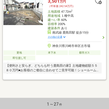
3,501
万円
（坪単価:242.54万円）
2
土地面積
47.72m
用途地域
１種中高
建ぺい率
60%
容積率
200%
建築条件
あり
南武線 鹿島田駅 徒歩15分
その他の交通
神奈川県川崎市幸区古市場
更地
本下水
都市ガス
即引渡し可
【便利さと安らぎ、どちらも叶う鹿島田の家】土地建物総額５５
８０万円■お客様のご都合に合わせてご見学可能！ショールーム
見学も可能ですので、お気軽にお問合せ下さい。
1～27
件