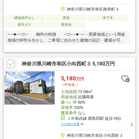
神奈川県川崎市幸区南幸町３
建築条件なし
更地
本下水
都市ガス
整形地
――■――□― 物件の特徴 ―□――■――・商業地域という用途
地域の特性を生かし、ご希望に合わせた建物の設計・建築が可能
(居住用建物、テナント想定の参考プランもご用意しておりま
す。)・建築条件無しのためお好きな工務店やハウスメーカーを選
定可能・尻手駅徒歩2分の立地/川崎駅も徒歩圏で、ラゾーナ川崎
神奈川県川崎市幸区小向西町３ 5,180万円
プラザなどの商業施設も生活圏にできる立地・大型スーパーのサ
ミットストア尻手駅前店をはじめ、ドラッグストアやコンビニエ
ンスストアなど、お買い物施設が充実している住環境
5,180
万円
（坪単価:-）
2
土地面積
73.08m
用途地域
近隣商業
建ぺい率
80%
容積率
200%
建築条件
なし
ＪＲ南武線 鹿島田駅 徒歩18分
その他の交通
神奈川県川崎市幸区小向西町３