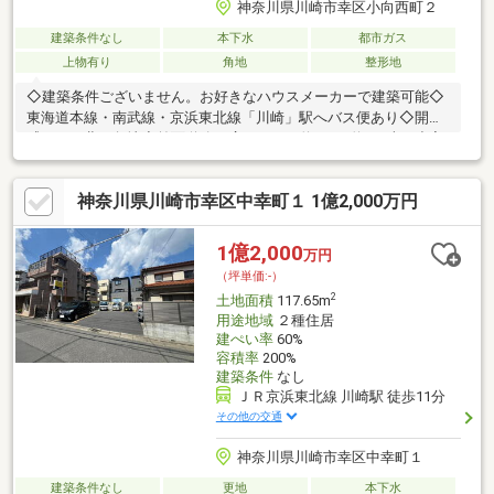
神奈川県川崎市幸区小向西町２
建築条件なし
本下水
都市ガス
上物有り
角地
整形地
◇建築条件ございません。お好きなハウスメーカーで建築可能◇
東海道本線・南武線・京浜東北線「川崎」駅へバス便あり◇開放
感のある北西角地◇前面道路は広々とした約8ｍと約4ｍ車の出入
りもスムーズ◇スーパー、コンビニ、ホームセンター、教育施設
等全て徒歩圏内◇住宅・アパート・賃貸併用住宅・店舗・事務所
神奈川県川崎市幸区中幸町１ 1億2,000万円
用地等、様々な用途でご検討いただけます【LifeInformation】ラ
イフ川崎御幸店…徒歩6分（約420ｍ）ファミリーマート小向西町
一丁目店…徒歩3分（約200ｍ）コーナン川崎小向…徒歩3分（約
1億2,000
万円
180ｍ）小向第3公園…徒歩3分（約190ｍ）西御幸小学校…徒歩3分
（坪単価:-）
（約240ｍ）
2
土地面積
117.65m
用途地域
２種住居
建ぺい率
60%
容積率
200%
建築条件
なし
ＪＲ京浜東北線 川崎駅 徒歩11分
その他の交通
神奈川県川崎市幸区中幸町１
建築条件なし
更地
本下水