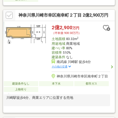
神奈川県川崎市幸区南幸町２丁目 2億2,900万円
2億2,900
万円
（坪単価:908.58万円）
2
土地面積
83.32m
用途地域
商業地域
建ぺい率
80%
容積率
510%
建築条件
なし
南武線 川崎駅 徒歩6分
その他の交通
神奈川県川崎市幸区南幸町２丁目
建築条件なし
本下水
都市ガス
上物有り
川崎駅徒歩6分、商業エリアに位置する売地