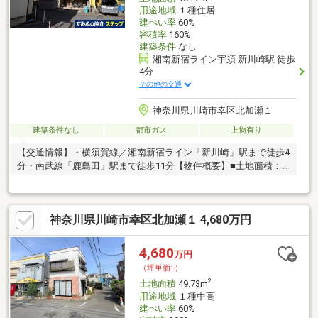
用途地域
１種住居
建ぺい率
60%
容積率
160%
建築条件
なし
湘南新宿ライン宇須 新川崎駅 徒歩
4分
その他の交通
神奈川県川崎市幸区北加瀬１
建築条件なし
都市ガス
上物有り
【交通情報】・横須賀線／湘南新宿ライン「新川崎」駅まで徒歩4
分・南武線「鹿島田」駅まで徒歩11分【物件概要】■土地面積：
１０４．２９㎡（３１．５４坪）■建築条件付土地ではございま
せん お好きなハウスメーカーで建築可能です■前面道路幅員：
約4.0ｍ（公道）■間口（南西側）：約9.4ｍ■建ぺい率：60％■容積
神奈川県川崎市幸区北加瀬１ 4,680万円
率：160％※前面道路の幅員による制限のため【ライフインフォメ
ーション】・ミニストップ新川崎店まで約190ｍ（徒歩3分）・京
急ストア新川崎店まで約190ｍ（徒歩3分）・北加瀬公園まで約80
4,680
万円
ｍ（徒歩1分）・川崎市立日吉小学校まで約310ｍ（徒歩4分）
（坪単価:-）
2
土地面積
49.73m
用途地域
１種中高
建ぺい率
60%