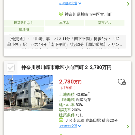
その他の交通
神奈川県川崎市幸区古川町
建築条件なし
本下水
都市ガス
整形地
【他交通】・「川崎」駅 バス11分「南下平間」徒歩3分・「武
蔵小杉」駅 バス14分「南下平間」徒歩3分【周辺環境】オリン
ピック川崎鹿島田店…徒歩3分セブンイレブン川崎古川町店…徒歩2
分クリエイトＳ・Ｄ川崎下平間店…徒歩5分下平間春風公園…徒歩5
分保育園…徒歩4分古川小学校…徒歩3分塚越中学校…徒歩5分総合
神奈川県川崎市幸区小向西町２ 2,780万円
病院…徒歩12分◆建築条件なし。お好きなハウスメーカーで建築
可能 ※建築参考プラン有（3階建・ビルトイン車庫付）◆複数駅
利用可能で通勤通学に便利◆スーパー3分・コンビニ2分・ドラッ
2,780
万円
グストア5分で生活便利◆小学校3分・中学校5分・保育園4分で子
（坪単価:-）
育て環境良好
2
土地面積
40.83m
用途地域
近隣商業
建ぺい率
80%
容積率
200%
建築条件
なし
ＪＲ南武線 鹿島田駅 徒歩20分
その他の交通