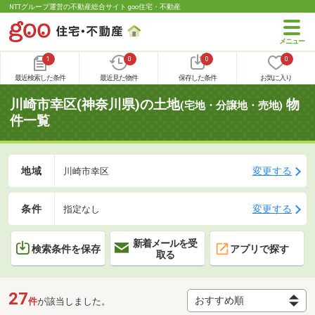
NTTグループ運営の不動産総合サイト goo住宅・不動産
1
0
0
0
最近検索した条件
最近見た物件
保存した条件
お気に入り
川崎市幸区(神奈川県)の土地
物
(宅地・分譲地・売地)
件一覧
地域
変更する
川崎市幸区
条件
変更する
指定なし
新着メールを受
検索条件を保存
アプリで探す
取る
27
件
が該当しました。