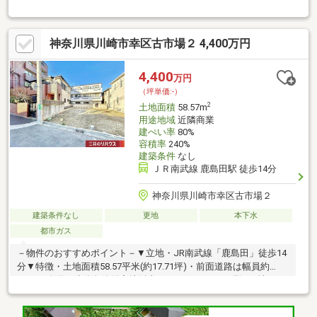
り良好・前面道路は幅員約4.0mの公道、間口は約4.7m・建築条件
付宅地販売ではありません・都市ガス、本下水対応エリア・現況
更地につき、プラン決定次第スムーズに建築に移行可能▼周辺環
神奈川県川崎市幸区古市場２ 4,400万円
境・まいばすけっと古市場2丁目店 徒歩2分(約95m)・セブンイレ
ブン古市場店 徒歩2分(約110m)・下河原小学校 徒歩7分(約510m)■
ご希望の住まい探しをお手伝いします ━━━━━・・・物件の詳
4,400
万円
細・ご相談はお気軽にお問い合わせください。
（坪単価:-）
2
土地面積
58.57m
用途地域
近隣商業
建ぺい率
80%
容積率
240%
建築条件
なし
ＪＲ南武線 鹿島田駅 徒歩14分
神奈川県川崎市幸区古市場２
建築条件なし
更地
本下水
都市ガス
－物件のおすすめポイント－▼立地・JR南武線「鹿島田」徒歩14
分▼特徴・土地面積58.57平米(約17.71坪)・前面道路は幅員約
4.0mの公道・建築条件付宅地販売ではありません・現況更地につ
き、プラン決定次第スムーズに建築に移行可能・都市ガス対応エ
リア▼周辺環境・まいばすけっと古市場2丁目店 徒歩2分(約