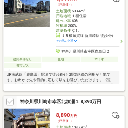
（坪単価:-）
2
土地面積
60.44m
用途地域
１種住居
建ぺい率
60%
容積率
200%
建築条件
なし
ＪＲ横須賀線 新川崎駅 徒歩4分
その他の交通
神奈川県川崎市幸区鹿島田２
建築条件なし
更地
本下水
都市ガス
JR南武線「鹿島田」駅まで徒歩8分と2駅3路線の利用が可能で
す。お出かけ先や目的に応じて駅をお選びいただけます。《道
路・方位等》・南西側幅員約10.5ｍ道路に接道しています。・前
面道路にはガードレール付の歩道が整備されています。《建築用
途・有効活用》・建築条件付き売地ではないため、お好きなハウ
神奈川県川崎市幸区北加瀬１ 8,890万円
スメーカー・工務店での建築が可能です。間取り、設備、外観、
全て自分好みのスタイルで一からご検討いただくことが可能で
す。
8,890
万円
（坪単価:-）
2
土地面積
104.29m