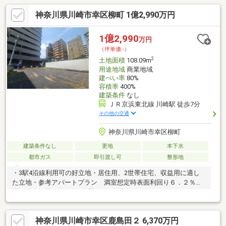
神奈川県川崎市幸区柳町 1億2,990万円
1億2,990
万円
（坪単価:-）
2
土地面積
108.09m
用途地域
商業地域
建ぺい率
80%
容積率
400%
建築条件
なし
ＪＲ京浜東北線 川崎駅 徒歩7分
その他の交通
神奈川県川崎市幸区柳町
建築条件なし
更地
本下水
都市ガス
即引渡し可
整形地
・3駅4沿線利用可の好立地・居住用、2世帯住宅、収益用に適し
た立地・参考アパートプラン 満室想定時表面利回り６．２％・
現況道路幅員は約4ｍ・公園まで1分以内
神奈川県川崎市幸区鹿島田２ 6,370万円