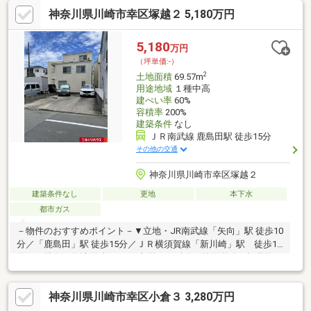
神奈川県川崎市幸区塚越２ 5,180万円
5,180
万円
（坪単価:-）
2
土地面積
69.57m
用途地域
１種中高
建ぺい率
60%
容積率
200%
建築条件
なし
ＪＲ南武線 鹿島田駅 徒歩15分
その他の交通
神奈川県川崎市幸区塚越２
建築条件なし
更地
本下水
都市ガス
－物件のおすすめポイント－▼立地・JR南武線「矢向」駅 徒歩10
分／「鹿島田」駅 徒歩15分／ＪＲ横須賀線「新川崎」駅 徒歩19
分 ▼特徴・敷地面積69.57平米(約21.04坪)・前面道路は幅員約
7.2mの公道、敷地との高低差は僅少・お好きなハウスメーカー・
工務店で建築可能▼周辺環境・スーパー「ライフ川崎塚越店」徒
神奈川県川崎市幸区小倉３ 3,280万円
歩5分(約350m)・古川小学校 徒歩4分(約310m)・ローソンストア
100川崎古川町店 徒歩3分(約200m)・ドラッグストア「ウェルパー