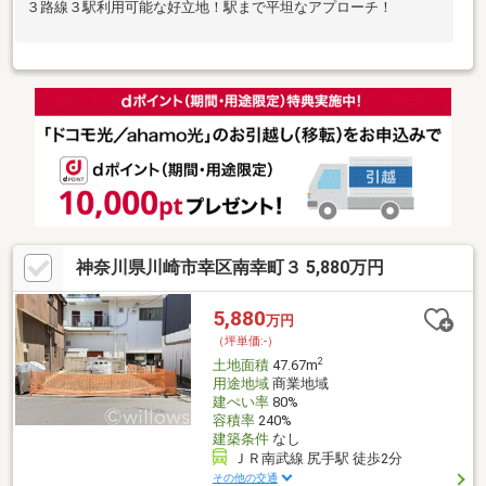
３路線３駅利用可能な好立地！駅まで平坦なアプローチ！
神奈川県川崎市幸区南幸町３ 5,880万円
5,880
万円
（坪単価:-）
2
土地面積
47.67m
用途地域
商業地域
建ぺい率
80%
容積率
240%
建築条件
なし
ＪＲ南武線 尻手駅 徒歩2分
その他の交通