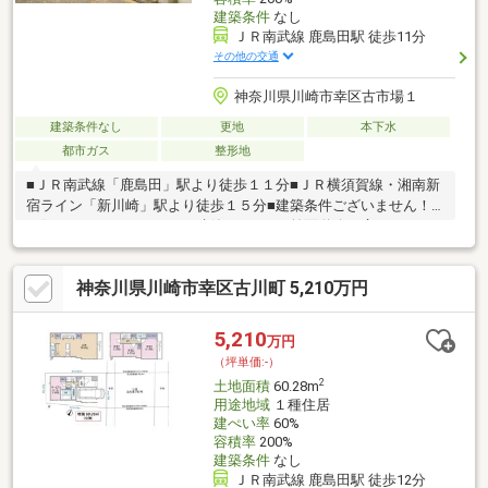
建築条件
なし
ＪＲ南武線 鹿島田駅 徒歩11分
その他の交通
神奈川県川崎市幸区古市場１
建築条件なし
更地
本下水
都市ガス
整形地
■ＪＲ南武線「鹿島田」駅より徒歩１１分■ＪＲ横須賀線・湘南新
宿ライン「新川崎」駅より徒歩１５分■建築条件ございません！
お好きなハウスメーカーで建築できます■前面道路は広々とした
約１２ｍ■買い物・学校・公園も徒歩圏内、子育て環境良好です■
無駄なく快適にご使用いただける整形地【建物参考プラン】建物
神奈川県川崎市幸区古川町 5,210万円
参考価格：1670万円(税込)※上記建物参考価格は現時点での概算と
なり、変更になる可能性がございます。※本物件は建築確認が未
取得のため、必ずしも同じプランになるとは限りませんのでご承
5,210
万円
知おきください。
（坪単価:-）
2
土地面積
60.28m
用途地域
１種住居
建ぺい率
60%
容積率
200%
建築条件
なし
ＪＲ南武線 鹿島田駅 徒歩12分