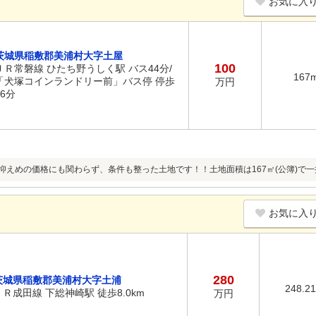
お気に入
茨城県稲敷郡美浦村大字土屋
100
ＪＲ常磐線 ひたち野うしく駅 バス44分/
167
「犬塚コインランドリー前」バス停 停歩
万円
26分
と抑えめの価格にも関わらず、条件も整った土地です！！土地面積は167㎡(公簿)で一
お気に入
280
茨城県稲敷郡美浦村大字土浦
248.2
ＪＲ成田線 下総神崎駅 徒歩8.0km
万円