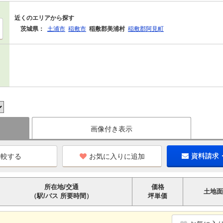
近くのエリアから探す
茨城県：
土浦市
稲敷市
稲敷郡美浦村
稲敷郡阿見町
画像付き表示
お気に入りに追加
資料請求
所在地/交通
価格
土地面
（駅/バス 所要時間）
坪単価