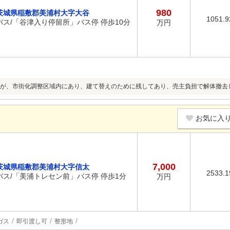
980
茨城県稲敷郡美浦村大字大谷
1051.
バス/「谷津入り停留所」バス停 停歩10分
万円
が、市街化調整区域内にあり、建て替えのために残してあり、売主負担で解体撤去
お気に入
7,000
茨城県稲敷郡美浦村大字信太
2533.
バス/「美浦トレセン前」バス停 停歩1分
万円
ガス
即引渡し可
整形地