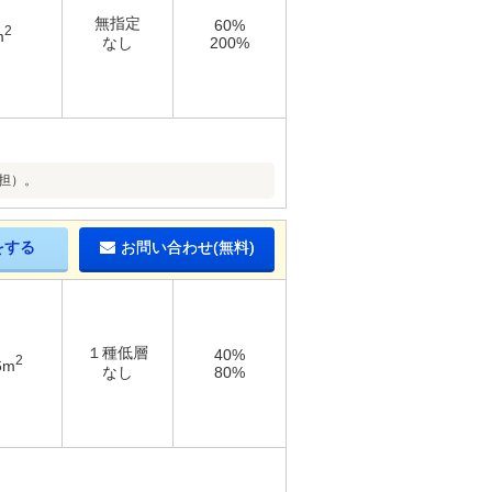
無指定
60%
2
m
なし
200%
担）。
をする
お問い合わせ(無料)
１種低層
40%
2
6m
なし
80%