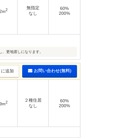
無指定
60%
2
92m
なし
200%
し、更地渡しになります。
お問い合わせ(無料)
りに追加
２種住居
60%
2
19m
なし
200%