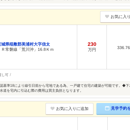
お気に入
230
茨城県稲敷郡美浦村大字信太
336.7
ＪＲ常磐線「荒川沖」16.8Ｋｍ
万円
渡し可
認基準18により線引日前から宅地である為、一戸建て住宅の建築が可能です。◆下水
水道を宅内に引込む際の費用は買主負担となります。
見学予約
お気に入りに追加