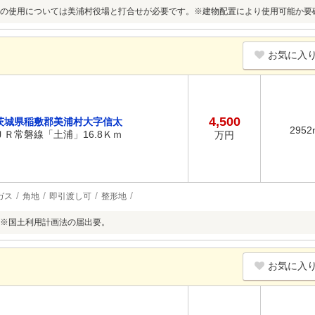
の使用については美浦村役場と打合せが必要です。※建物配置により使用可能か要
お気に入
4,500
茨城県稲敷郡美浦村大字信太
2952
ＪＲ常磐線「土浦」16.8Ｋｍ
万円
ガス
角地
即引渡し可
整形地
※国土利用計画法の届出要。
お気に入