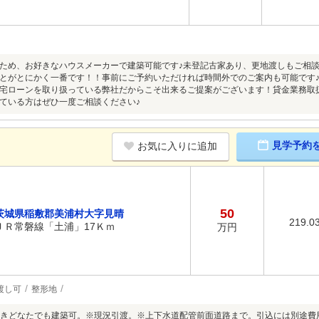
ため、お好きなハウスメーカーで建築可能です♪未登記古家あり、更地渡しもご相
とがとにかく一番です！！事前にご予約いただければ時間外でのご案内も可能です
宅ローンを取り扱っている弊社だからこそ出来るご提案がございます！貸金業務取
ている方はぜひ一度ご相談ください♪
見学予約
お気に入りに追加
50
茨城県稲敷郡美浦村大字見晴
219.0
ＪＲ常磐線「土浦」17Ｋｍ
万円
渡し可
整形地
きどなたでも建築可。※現況引渡。※上下水道配管前面道路まで。引込には別途費