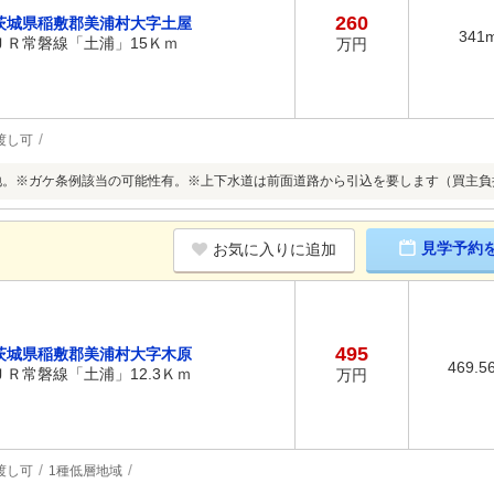
260
茨城県稲敷郡美浦村大字土屋
341
ＪＲ常磐線「土浦」15Ｋｍ
万円
渡し可
地。※ガケ条例該当の可能性有。※上下水道は前面道路から引込を要します（買主負
見学予約
お気に入りに追加
495
茨城県稲敷郡美浦村大字木原
469.5
ＪＲ常磐線「土浦」12.3Ｋｍ
万円
渡し可
1種低層地域