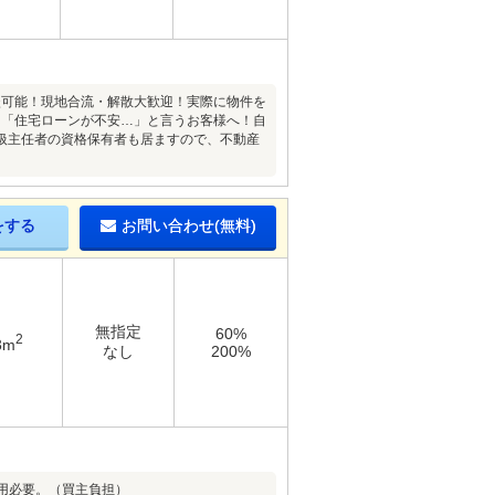
談可能！現地合流・解散大歓迎！実際に物件を
♪「住宅ローンが不安…」と言うお客様へ！自
扱主任者の資格保有者も居ますので、不動産
をする
お問い合わせ(無料)
無指定
60%
2
3m
なし
200%
用必要。（買主負担）