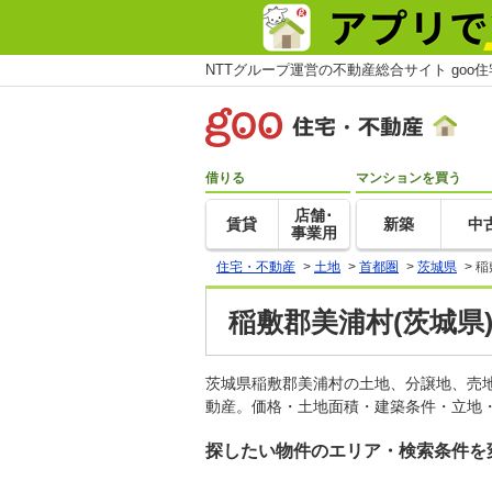
NTTグループ運営の不動産総合サイト goo
借りる
マンションを買う
店舗･
賃貸
新築
中
事業用
住宅・不動産
>
土地
>
首都圏
>
茨城県
>
稲
稲敷郡美浦村(茨城県
茨城県稲敷郡美浦村の土地、分譲地、売
動産。価格・土地面積・建築条件・立地・
探したい物件のエリア・検索条件を