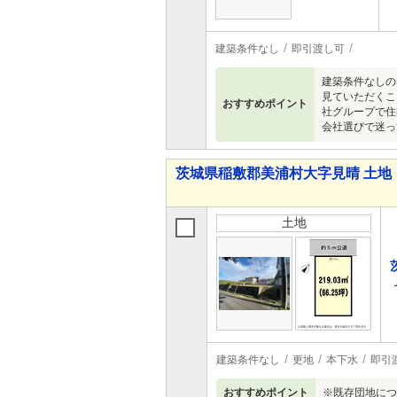
建築条件なし
即引渡し可
建築条件なしの
見ていただくこ
おすすめポイント
社グループで住
会社選びで迷っ
茨城県稲敷郡美浦村大字見晴 土地
土地
建築条件なし
更地
本下水
即引
おすすめポイント
※既存団地につ