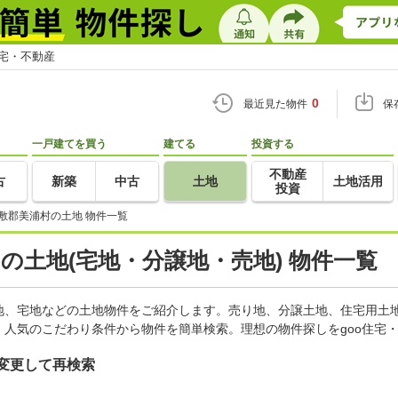
住宅・不動産
0
最近見た物件
保
一戸建てを買う
建てる
投資する
不動産
古
新築
中古
土地
土地活用
投資
敷郡美浦村の土地 物件一覧
)の土地(宅地・分譲地・売地) 物件一覧
地、宅地などの土地物件をご紹介します。売り地、分譲土地、住宅用土地
人気のこだわり条件から物件を簡単検索。理想の物件探しをgoo住宅
変更して再検索