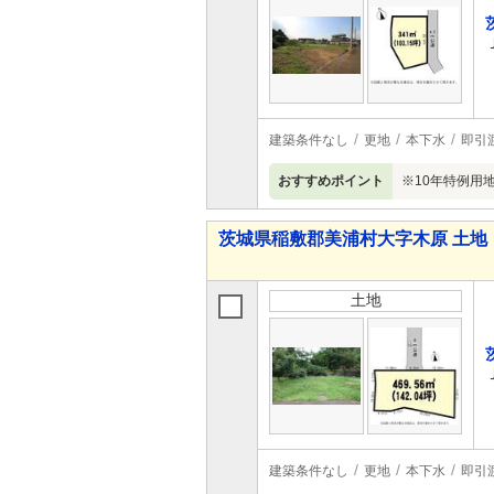
建築条件なし
更地
本下水
即引
おすすめポイント
※10年特例用
茨城県稲敷郡美浦村大字木原 土地
土地
建築条件なし
更地
本下水
即引