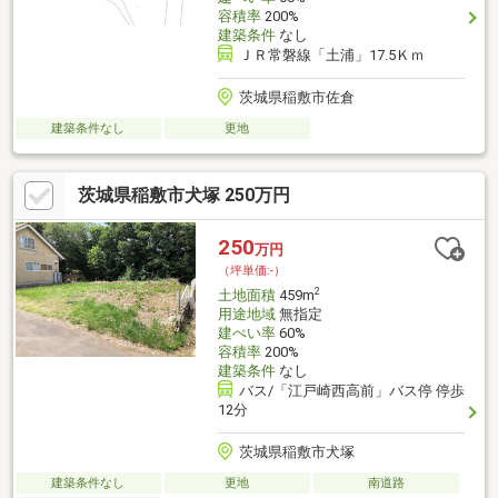
容積率
200%
建築条件
なし
ＪＲ常磐線「土浦」17.5Ｋｍ
茨城県稲敷市佐倉
建築条件なし
更地
茨城県稲敷市犬塚 250万円
250
万円
（坪単価:-）
2
土地面積
459m
用途地域
無指定
建ぺい率
60%
容積率
200%
建築条件
なし
バス/「江戸崎西高前」バス停 停歩
12分
茨城県稲敷市犬塚
建築条件なし
更地
南道路