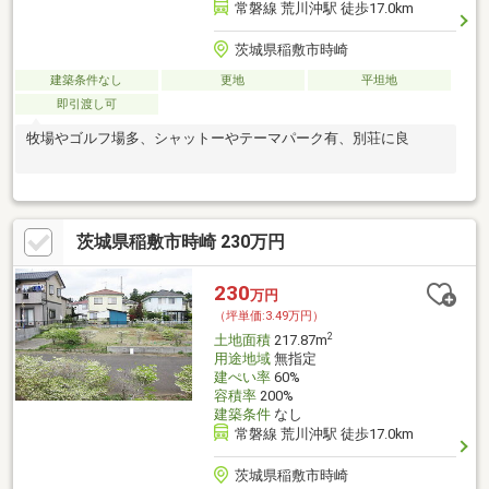
常磐線 荒川沖駅 徒歩17.0km
茨城県稲敷市時崎
建築条件なし
更地
平坦地
即引渡し可
牧場やゴルフ場多、シャットーやテーマパーク有、別荘に良
茨城県稲敷市時崎 230万円
230
万円
（坪単価:3.49万円）
2
土地面積
217.87m
用途地域
無指定
建ぺい率
60%
容積率
200%
建築条件
なし
常磐線 荒川沖駅 徒歩17.0km
茨城県稲敷市時崎