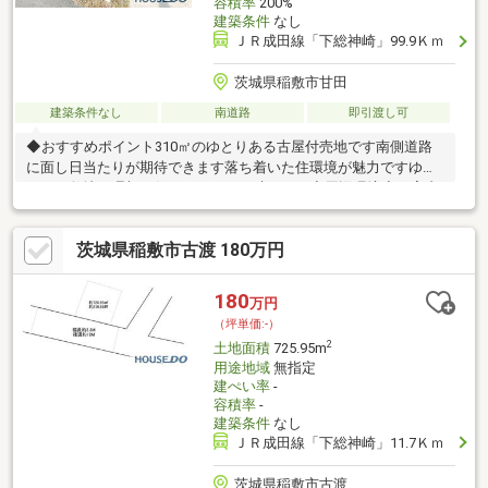
容積率
200%
建築条件
なし
ＪＲ成田線「下総神崎」99.9Ｋｍ
茨城県稲敷市甘田
建築条件なし
南道路
即引渡し可
◆おすすめポイント310㎡のゆとりある古屋付売地です南側道路
に面し日当たりが期待できます落ち着いた住環境が魅力ですゆと
りある敷地で理想の住まいづくりが叶います◆周辺環境◆ご案内
茨城県稲敷市古渡 180万円
180
万円
（坪単価:-）
2
土地面積
725.95m
用途地域
無指定
建ぺい率
-
容積率
-
建築条件
なし
ＪＲ成田線「下総神崎」11.7Ｋｍ
茨城県稲敷市古渡