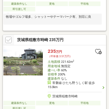
建築条件なし
更地
平坦地
即引渡し可
牧場やゴルフ場多、シャットーやテーマパーク有、別荘に良
茨城県稲敷市時崎 235万円
235
万円
（坪単価:3.51万円）
2
土地面積
221.62m
用途地域
無指定
建ぺい率
60%
容積率
200%
建築条件
なし
常磐線 ひたち野うしく駅 徒歩
15.0km
茨城県稲敷市時崎
建築条件なし
更地
平坦地
即引渡し可