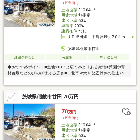
（坪単価:-）
2
土地面積
310.04m
用途地域
無指定
建ぺい率
60%
容積率
200%
建築条件
なし
ＪＲ成田線「下総神崎」7.8Ｋｍ
茨城県稲敷市甘田
建築条件なし
南道路
即引渡し可
◆おすすめポイント■土地310㎡と広くゆとりある売地■菜園や資
材置場などのびのび使える広さ■二世帯や大きな庭付きの住まい
も計画しやすい◆周辺環境■自然豊かな稲敷市甘田の住環境■お車
での移動がしやすいエリア■のびのびとした暮らしが叶う立地◆
ご案内広さにゆとりのある稲敷市甘田の売地です。広さや形状は
茨城県稲敷市甘田 70万円
ぜひ現地でご確認ください。お気軽にお問い合わせください。
70
万円
（坪単価:-）
2
土地面積
310.04m
用途地域
無指定
建ぺい率
60%