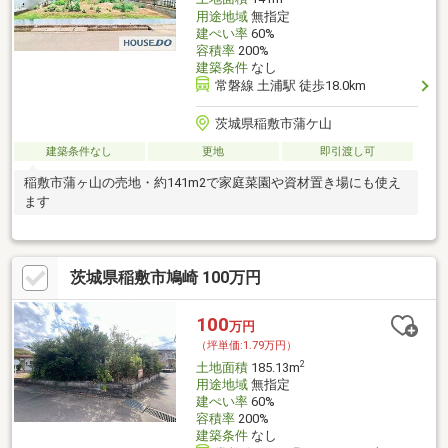
用途地域
無指定
建ぺい率
60%
容積率
200%
建築条件
なし
常磐線 土浦駅 徒歩18.0km
茨城県稲敷市蒲ケ山
建築条件なし
更地
即引渡し可
稲敷市蒲ヶ山の売地・約141m2で家庭菜園や資材置き場にも使え
ます
茨城県稲敷市鳩崎 100万円
100
万円
（坪単価:1.79万円）
2
土地面積
185.13m
用途地域
無指定
建ぺい率
60%
容積率
200%
建築条件
なし