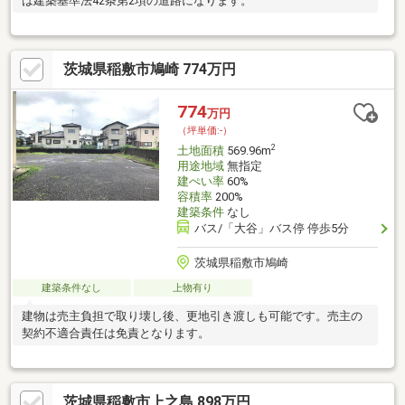
は建築基準法42条第2項の道路になります。
茨城県稲敷市鳩崎 774万円
774
万円
（坪単価:-）
2
土地面積
569.96m
用途地域
無指定
建ぺい率
60%
容積率
200%
建築条件
なし
バス/「大谷」バス停 停歩5分
茨城県稲敷市鳩崎
建築条件なし
上物有り
建物は売主負担で取り壊し後、更地引き渡しも可能です。売主の
契約不適合責任は免責となります。
茨城県稲敷市上之島 898万円