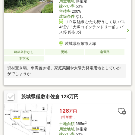
用途地域
無指定
建ぺい率
60%
容積率
200%
建築条件
なし
ＪＲ常磐線 ひたち野うしく駅 バス
45分/「犬塚コインランドリー前」バ
ス停 停歩3分
茨城県稲敷市犬塚
建築条件なし
更地
南道路
本下水
資材置き場、車両置き場、家庭菜園や太陽光発電用地としていか
がでしょうか
茨城県稲敷市佐倉 128万円
128
万円
（坪単価:-）
2
土地面積
385m
用途地域
無指定
建ぺい率
60%