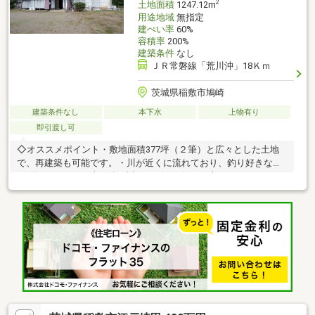
2
土地面積
1247.12m
用途地域
無指定
建ぺい率
60%
容積率
200%
建築条件
なし
ＪＲ常磐線「荒川沖」18Ｋｍ
茨城県稲敷市鳩崎
建築条件なし
本下水
上物有り
即引渡し可
◇オススメポイント・敷地面積377坪（２筆）と広々とした土地
で、再建築も可能です。・川が近くに流れており、釣り好きな方
やゴルフコースも車３分と近、くゴルフ好きな方にもおすすめで
す・まわりとのお家との距離があり、静かに家庭菜園などしてゆ
っくり暮らしたい方は大変おすすめです。・公営水道と公共下水
が敷地内に引込済み（現在は飲み水は井戸水を利用）◇お伝え事
項・古家は建築時期不詳の未登記となり、現況の室内状態、建物
の状態でのお引渡しとなります。・契約不適合責任免責となりま
す・再建築や増築、大規模リフォームの際はセットバックが必要
となりますので、稲敷市役所にご確認ください。