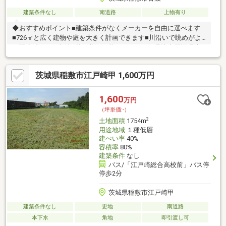
建築条件なし
南道路
上物有り
◆おすすめポイント■建築条件がなくメーカーを自由に選べます
■726㎡と広く建物や庭を大きく計画できます■川沿いで眺めがよ
く開放感のある立地■落ち着いた暮らしやすい住環境◆周辺環境■
桜川小学校まで徒歩約22分■桜川中学校まで車で約8分■スーパー
まで車で約9分■下総神崎駅まで車で約20分◆ご案内土地の広さや
茨城県稲敷市江戸崎甲 1,600万円
周辺の様子は現地でご確認いただけます。お気軽にお問い合わせ
ください。
1,600
万円
（坪単価:-）
2
土地面積
1754m
用途地域
１種低層
建ぺい率
40%
容積率
80%
建築条件
なし
バス/「江戸崎総合高校前」バス停
停歩2分
茨城県稲敷市江戸崎甲
建築条件なし
更地
南道路
本下水
角地
即引渡し可