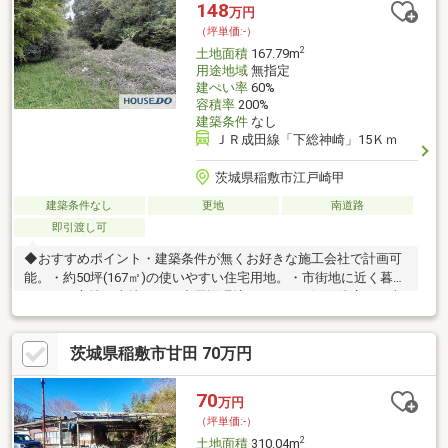
す。ご利用のご相談などお気軽にお問い合わせください。
148
万円
（坪単価:-）
2
土地面積
167.79m
用途地域
無指定
建ぺい率
60%
容積率
200%
建築条件
なし
ＪＲ成田線「下総神崎」15Ｋｍ
茨城県稲敷市江戸崎甲
建築条件なし
更地
南道路
即引渡し可
◆おすすめポイント・建築条件が無くお好きな施工会社で計画可
能。・約50坪(167㎡)の使いやすい住宅用地。・市街地に近く暮ら
しやすい立地の土地です。◆周辺環境・タイヨー江戸崎店まで車
で約7分。・江戸崎中学校まで徒歩約37分。・下総神崎駅まで車
で約25分。◆ご案内現地のご見学を承ります。お気軽にご予約く
茨城県稲敷市甘田 70万円
ださい。
70
万円
（坪単価:-）
2
土地面積
310.04m