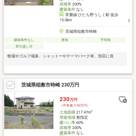
容積率
200%
建築条件
なし
常磐線 ひたち野うしく駅 徒歩
15.0km
茨城県稲敷市時崎
建築条件なし
更地
平坦地
即引渡し可
牧場やゴルフ場多、シャットーやテーマパーク有、別荘に良
茨城県稲敷市時崎 230万円
230
万円
（坪単価:3.50万円）
2
土地面積
217.47m
用途地域
無指定
建ぺい率
60%
容積率
200%
建築条件
なし