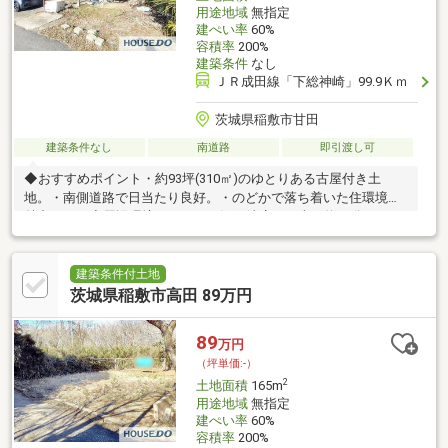
用途地域
無指定
建ぺい率
60%
容積率
200%
建築条件
なし
ＪＲ成田線「下総神崎」99.9Ｋｍ
茨城県稲敷市甘田
建築条件なし
南道路
即引渡し可
◆おすすめポイント・約93坪(310㎡)のゆとりある古屋付き土
地。・南側道路で日当たり良好。・のどかで落ち着いた住環境が
魅力です。◆周辺環境・タイヨー江戸崎店まで車で約11分。・下
総神崎駅まで車で約13分。・桜川小学校まで徒歩約58分。◆ご案
内現地のご見学を承ります。お気軽にご予約ください。
建築条件付土地
茨城県稲敷市高田 89万円
89
万円
（坪単価:-）
2
土地面積
165m
用途地域
無指定
建ぺい率
60%
容積率
200%