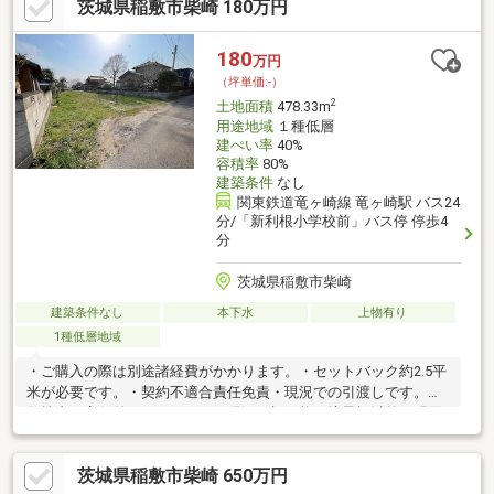
茨城県稲敷市柴崎 180万円
180
万円
（坪単価:-）
2
土地面積
478.33m
用途地域
１種低層
建ぺい率
40%
容積率
80%
建築条件
なし
関東鉄道竜ヶ崎線 竜ヶ崎駅 バス24
分/「新利根小学校前」バス停 停歩4
分
茨城県稲敷市柴崎
建築条件なし
本下水
上物有り
1種低層地域
・ご購入の際は別途諸経費がかかります。・セットバック約2.5平
米が必要です。・契約不適合責任免責・現況での引渡しです。・
敷地内に高低差があります。・現況目視可能な境界標以外の明示
はしません。・前面道路に公営水道の配管があります。敷地内引
き込み、接続には費用がかかります。
茨城県稲敷市柴崎 650万円