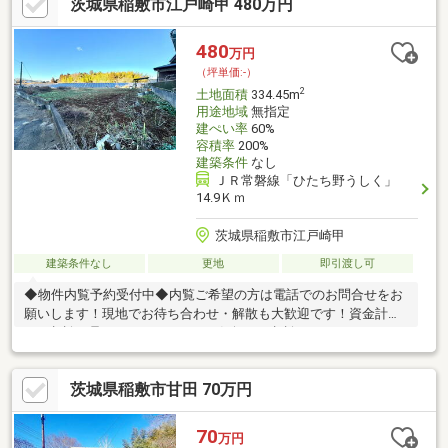
茨城県稲敷市江戸崎甲 480万円
480
万円
（坪単価:-）
2
土地面積
334.45m
用途地域
無指定
建ぺい率
60%
容積率
200%
建築条件
なし
ＪＲ常磐線「ひたち野うしく」
14.9Ｋｍ
茨城県稲敷市江戸崎甲
建築条件なし
更地
即引渡し可
◆物件内覧予約受付中◆内覧ご希望の方は電話でのお問合せをお
願いします！現地でお待ち合わせ・解散も大歓迎です！資金計画
のご相談も承っておりますのでお気軽にご相談ください！
茨城県稲敷市甘田 70万円
70
万円