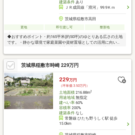
建築条件
あり
ＪＲ成田線「滑河」99.9Ｋｍ
茨城県稲敷市高田
更地
即引渡し可
整形地
◆おすすめポイント・約165平米(約50坪)のゆとりある広さの土地
です。・静かな環境で家庭菜園や資材置場としての活用に向いて
います。・現況は更地のため土地の状態をそのままご確認いただ
けます。◆ご注意ください・都市計画法の10年特例の用地のため
原則として建物の再建築はできません。◆周辺環境・滑河駅まで
茨城県稲敷市時崎 229万円
車で約16分。・高田小学校まで徒歩約26分。◆ご案内現地のご見
学を承ります。制限内容もあわせてご説明いたします。
229
万円
（坪単価:3.50万円）
2
土地面積
216.88m
用途地域
無指定
建ぺい率
60%
容積率
200%
建築条件
なし
常磐線 ひたち野うしく駅 徒歩
15.0km
茨城県稲敷市時崎