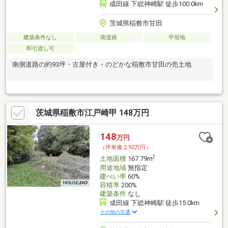
成田線 下総神崎駅 徒歩100.0km
茨城県稲敷市甘田
建築条件なし
南道路
平坦地
即引渡し可
南側道路の約93坪・古屋付き・のどかな稲敷市甘田の売土地
茨城県稲敷市江戸崎甲 148万円
148
万円
（坪単価:2.92万円）
2
土地面積
167.79m
用途地域
無指定
建ぺい率
60%
容積率
200%
建築条件
なし
成田線 下総神崎駅 徒歩15.0km
その他の交通