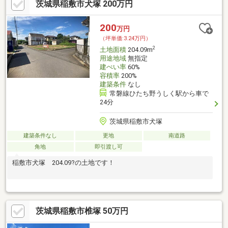
茨城県稲敷市犬塚 200万円
200
万円
（坪単価:3.24万円）
2
土地面積
204.09m
用途地域
無指定
建ぺい率
60%
容積率
200%
建築条件
なし
常磐線ひたち野うしく駅から車で
24分
茨城県稲敷市犬塚
建築条件なし
更地
南道路
角地
即引渡し可
稲敷市犬塚 204.09?の土地です！
茨城県稲敷市椎塚 50万円