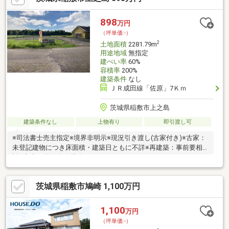
898
万円
（坪単価:-）
2
土地面積
2281.79m
用途地域
無指定
建ぺい率
60%
容積率
200%
建築条件
なし
ＪＲ成田線「佐原」7Ｋｍ
茨城県稲敷市上之島
建築条件なし
上物有り
即引渡し可
※司法書士売主指定※境界非明示※現況引き渡し(古家付き)※古家：
未登記建物につき床面積・建築日ともに不詳※再建築：事前要相
談※上水：前面道路配管あり
茨城県稲敷市鳩崎 1,100万円
1,100
万円
（坪単価:-）