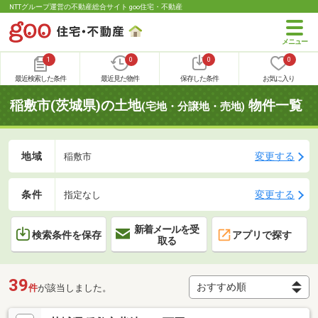
NTTグループ運営の不動産総合サイト goo住宅・不動産
1
0
0
0
最近検索した条件
最近見た物件
保存した条件
お気に入り
稲敷市(茨城県)の土地
物件一覧
(宅地・分譲地・売地)
地域
変更する
稲敷市
条件
変更する
指定なし
新着メールを受
検索条件を保存
アプリで探す
取る
39
件
が該当しました。