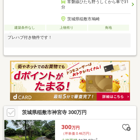
常磐線ひたち野うしくから車で31
分
茨城県稲敷市鳩崎
建築条件なし
上物有り
角地
プレハブ付き物件です！
茨城県稲敷市神宮寺 300万円
300
万円
（坪単価:0.46万円）
2