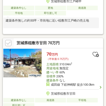
茨城県稲敷市江戸崎甲
建築条件なし
更地
南道路
平坦地
即引渡し可
建築条件無しの約50坪・市街地に近い稲敷市江戸崎の売土地
茨城県稲敷市甘田 70万円
70
万円
（坪単価:0.75万円）
2
土地面積
310.04m
用途地域
無指定
建ぺい率
60%
容積率
200%
建築条件
なし
成田線 下総神崎駅 徒歩100.0km
茨城県稲敷市甘田
建築条件なし
南道路
平坦地
即引渡し可