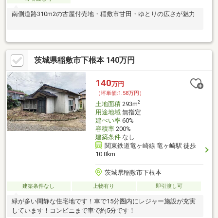
南側道路310m2の古屋付売地・稲敷市甘田・ゆとりの広さが魅力
茨城県稲敷市下根本 140万円
140
万円
（坪単価:1.58万円）
2
土地面積
293m
用途地域
無指定
建ぺい率
60%
容積率
200%
建築条件
なし
関東鉄道竜ヶ崎線 竜ヶ崎駅 徒歩
10.8km
茨城県稲敷市下根本
建築条件なし
上物有り
即引渡し可
緑が多い閑静な住宅地です！車で15分圏内にレジャー施設が充実
しています！コンビニまで車で約5分です！