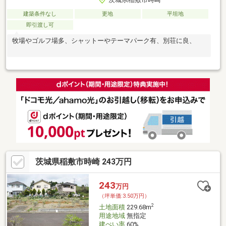
建築条件なし
更地
平坦地
即引渡し可
牧場やゴルフ場多、シャットーやテーマパーク有、別荘に良、
茨城県稲敷市時崎 243万円
243
万円
（坪単価:3.50万円）
2
土地面積
229.68m
用途地域
無指定
建ぺい率
60%