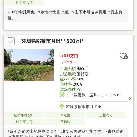
即引渡し可
※10年特例用地。※敷地の北側は崖。※上下水引込み費用は買主負
担。
茨城県稲敷市月出里 500万円
500
万円
（坪単価:-）
2
土地面積
480m
用途地域
無指定
建ぺい率
60%
容積率
200%
建築条件
なし
ＪＲ常磐線「荒川沖」13.1Ｋｍ
茨城県稲敷市月出里
建築条件なし
南道路
上物有り
即引渡し可
整形地
※線引き前の土地建物につき、誰でも再建築可能です。※東側道路