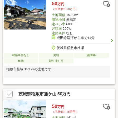
50
万円
（坪単価:1.08万円）
2
土地面積
153.9m
用途地域
無指定
建ぺい率
60%
容積率
200%
建築条件
なし
成田線滑河から車で14分
茨城県稲敷市椎塚
建築条件なし
更地
南道路
角地
即引渡し可
稲敷市椎塚 153.9?の土地です！
茨城県稲敷市蒲ケ山 50万円
50
万円
（坪単価:1.18万円）
2
土地面積
141m