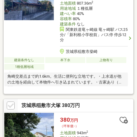
2
土地面積
807.36m
用途地域
１種低層
建ぺい率
40%
容積率
80%
建築条件
なし
関東鉄道竜ヶ崎線 竜ヶ崎駅 バス25
分/「新利根小学校前」バス停 停歩12
分
茨城県稲敷市柴崎
建築条件なし
本下水
上物有り
1種低層地域
角崎交差点まで約1.6km。生活に便利な立地です。・上水道が他
の土地を経由して本物件へ引き込まれています。・古家あり（未
登記）
茨城県稲敷市犬塚 380万円
380
万円
（坪単価:-）
2
土地面積
943m