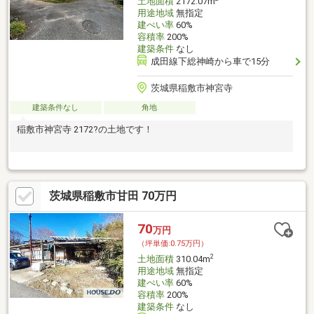
土地面積
2172.07m
用途地域
無指定
建ぺい率
60%
容積率
200%
建築条件
なし
成田線下総神崎から車で15分
茨城県稲敷市神宮寺
建築条件なし
角地
稲敷市神宮寺 2172?の土地です！
茨城県稲敷市甘田 70万円
70
万円
（坪単価:0.75万円）
2
土地面積
310.04m
用途地域
無指定
建ぺい率
60%
容積率
200%
建築条件
なし