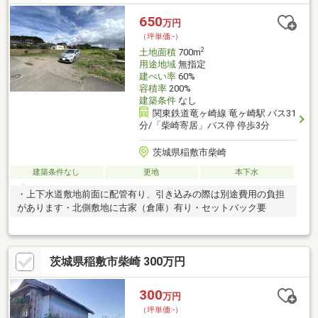
650
万円
（坪単価:-）
2
土地面積
700m
用途地域
無指定
建ぺい率
60%
容積率
200%
建築条件
なし
関東鉄道竜ヶ崎線 竜ヶ崎駅 バス31
分/「柴崎寄居」バス停 停歩3分
茨城県稲敷市柴崎
建築条件なし
更地
本下水
・上下水道敷地前面に配管有り、引き込みの際は別途費用の負担
があります・北側敷地に古家（倉庫）有り・セットバック要
茨城県稲敷市柴崎 300万円
300
万円
（坪単価:-）