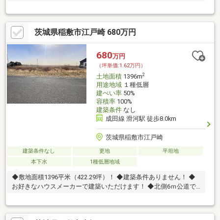
茨城県稲敷市江戸崎 680万円
680
万円
（坪単価:1.62万円）
2
土地面積
1396m
用途地域
１種低層
建ぺい率
50%
容積率
100%
建築条件
なし
成田線 滑河駅 徒歩8.0km
茨城県稲敷市江戸崎
建築条件なし
更地
平坦地
本下水
1種低層地域
◆敷地面積1396平米（422.29坪）！ ◆建築条件ありません！ ◆
お好きなハウスメーカーで建築いただけます！ ◆北側6ｍ公道で
す