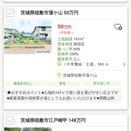
茨城県稲敷市蒲ケ山 50万円
50
万円
（坪単価:-）
2
土地面積
141m
用途地域
無指定
建ぺい率
60%
容積率
200%
建築条件
なし
ＪＲ常磐線「土浦」18Ｋｍ
茨城県稲敷市蒲ケ山
建築条件なし
更地
即引渡し可
◆おすすめポイント■土地約141㎡で使い道を選びやすい広さです
■家庭菜園や資材置き場としてもお使いいただけます■周囲は静か
で落ち着いた環境の立地です■のんびりとした時間を過ごしたい
方に向いた土地です◆周辺環境■稲敷市立沼里小学校まで徒歩約
21分■稲敷市立江戸崎中学校まで車で約9分■カスミフードスクエ
茨城県稲敷市江戸崎甲 148万円
ア江戸崎パンプ店まで車で約9分■JR土浦駅まで車で約29分◆ご案
内敷地の様子や周辺環境は実際にご覧いただくと分かりやすいで