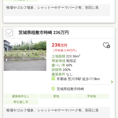
牧場やゴルフ場多、シャットーやテーマパーク有、別荘に良
茨城県稲敷市時崎 236万円
236
万円
（坪単価:3.49万円）
2
土地面積
223.56m
用途地域
無指定
建ぺい率
60%
容積率
200%
建築条件
なし
常磐線 荒川沖駅 徒歩17.0km
茨城県稲敷市時崎
建築条件なし
更地
平坦地
即引渡し可
牧場やゴルフ場多、シャットーやテーマパーク有、別荘に良