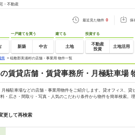
住宅・不動産
0
最近見た物件
保
一戸建てを買う
建てる
投資する
不動産
古
新築
中古
土地
土地活用
投資
城県
>
稲敷郡美浦村の店舗・事業用 物件一覧
)の賃貸店舗・賃貸事務所・月極駐車場 
、月極駐車場などの店舗・事業用物件をご紹介します。貸オフィス、貸
賃料・広さ・間取り・写真・人気のこだわり条件から物件を簡単検索。理
変更して再検索