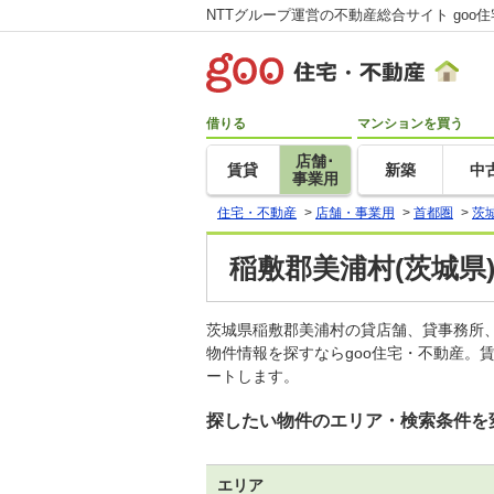
NTTグループ運営の不動産総合サイト goo
借りる
マンションを買う
店舗･
賃貸
新築
中
事業用
住宅・不動産
>
店舗・事業用
>
首都圏
>
茨
稲敷郡美浦村(茨城県
茨城県稲敷郡美浦村の貸店舗、貸事務所
物件情報を探すならgoo住宅・不動産。
ートします。
探したい物件のエリア・検索条件を
エリア