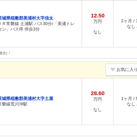
12.50
茨城県稲敷郡美浦村大字信太
2ヶ月 /
万円
ＪＲ常磐線 土浦駅 バス30分/「美浦トレ
なし /
セン」バス停 停歩3分
なし
隣含)
お気に入
28.60
茨城県稲敷郡美浦村大字土屋
1ヶ月 /
万円
常磐線荒川沖駅
なし /
なし