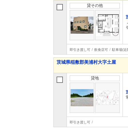
貸その他
即引き渡し可
飲食店可
駐車場(近
茨城県稲敷郡美浦村大字土屋
貸地
即引き渡し可