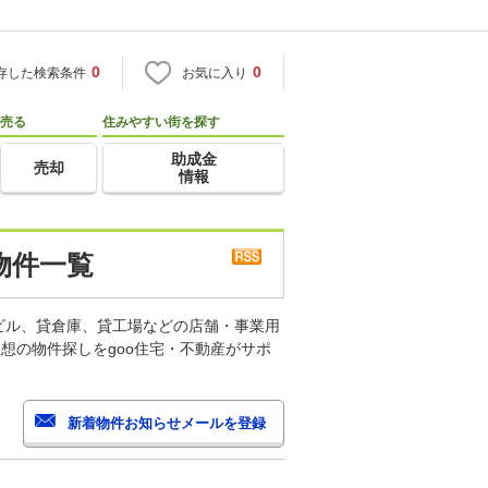
0
0
存した検索条件
お気に入り
売る
住みやすい街を探す
助成金
売却
情報
物件一覧
ビル、貸倉庫、貸工場などの店舗・事業用
想の物件探しをgoo住宅・不動産がサポ