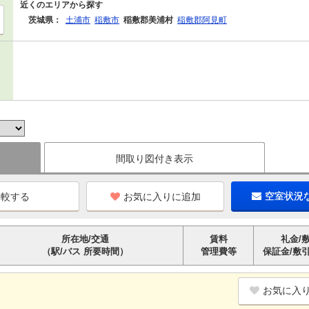
近くのエリアから探す
茨城県：
土浦市
稲敷市
稲敷郡美浦村
稲敷郡阿見町
間取り図付き表示
お気に入りに追加
空室状況
所在地/交通
賃料
礼金/
（駅/バス 所要時間）
管理費等
保証金/敷
お気に入