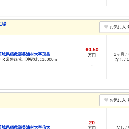
工場
お気に入
60.50
茨城県稲敷郡美浦村大字茂呂
2ヶ月 /
万円
ＪＲ常磐線荒川沖駅徒歩15000m
なし / 
-
お気に入
20
茨城県稲敷郡美浦村大字信太
なし /
万円