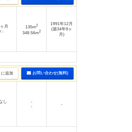
1991年12月
2
1ヶ月
135m
(築34年9ヶ
2
 -
348.56m
月)
お問い合わせ(無料)
りに追加
 なし
-
-
-
-