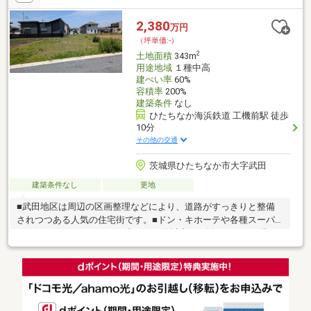
2,380
万円
（坪単価:-）
2
土地面積
343m
用途地域
１種中高
建ぺい率
60%
容積率
200%
建築条件
なし
ひたちなか海浜鉄道 工機前駅 徒歩
10分
その他の交通
茨城県ひたちなか市大字武田
建築条件なし
更地
■武田地区は周辺の区画整理などにより、道路がすっきりと整備
されつつある人気の住宅街です。■ドン・キホーテや各種スーパ
ー、ドラッグストアなどが車で１０分以内の距離にあり、日常の
買い物に困りません。■勝田駅徒歩14分圏内。100坪超のゆとり。
平屋も、多台数駐車も、理想を全て叶える広大な土地