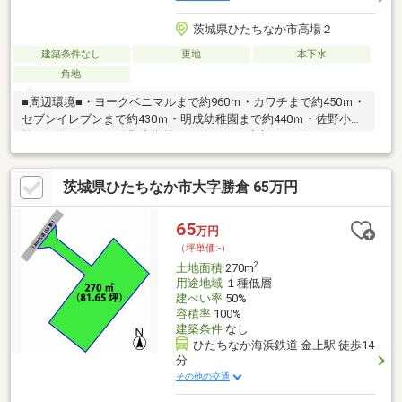
茨城県ひたちなか市高場２
建築条件なし
更地
本下水
角地
■周辺環境■・ヨークベニマルまで約960ｍ・カワチまで約450ｍ・
セブンイレブンまで約430ｍ・明成幼稚園まで約440ｍ・佐野小学
校まで約1890ｍ・佐野中学校まで約2580ｍ◆新サービス・マイホ
ームカウンター◆土地探しと同時に、お客様が気になるハウスメ
ーカーや建築業者様を無料でご相談いただけます！また当社にて
茨城県ひたちなか市大字勝倉 65万円
建築担当営業様もご紹介いたします！お気軽にご相談ください♪
65
万円
（坪単価:-）
2
土地面積
270m
用途地域
１種低層
建ぺい率
50%
容積率
100%
建築条件
なし
ひたちなか海浜鉄道 金上駅 徒歩14
分
その他の交通