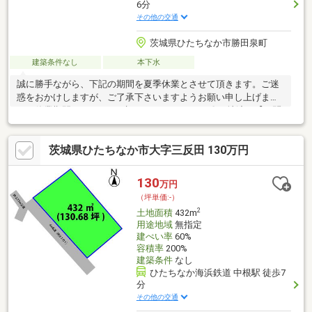
6分
その他の交通
茨城県ひたちなか市勝田泉町
建築条件なし
本下水
誠に勝手ながら、下記の期間を夏季休業とさせて頂きます。ご迷
惑をおかけしますが、ご了承下さいますようお願い申し上げま
す。休業期間：8月12日（水）～8月16日（日）〇更地渡し【お問
い合わせは、香陵住販５０号バイパス支店まで】●新築建売、中
古戸建・マンション、土地、収益物件お取り扱い有り●売却査定
茨城県ひたちなか市大字三反田 130万円
事例、賃貸仲介事例多数有り●ご案内だけではなく、資金計画・
住宅ローンのご相談もお任せください
130
万円
（坪単価:-）
2
土地面積
432m
用途地域
無指定
建ぺい率
60%
容積率
200%
建築条件
なし
ひたちなか海浜鉄道 中根駅 徒歩7
分
その他の交通