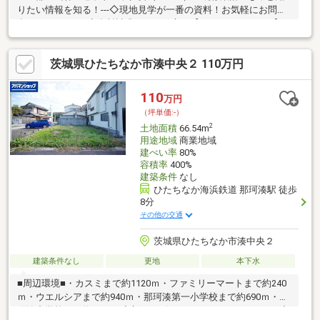
りたい情報を知る！---◇現地見学が一番の資料！お気軽にお問い
合わせください♪◇資料請求をしたい方は【オレンジのボタン】
をクリック！
茨城県ひたちなか市湊中央２ 110万円
110
万円
（坪単価:-）
2
土地面積
66.54m
用途地域
商業地域
建ぺい率
80%
容積率
400%
建築条件
なし
ひたちなか海浜鉄道 那珂湊駅 徒歩
8分
その他の交通
茨城県ひたちなか市湊中央２
建築条件なし
更地
本下水
■周辺環境■・カスミまで約1120ｍ・ファミリーマートまで約240
ｍ・ウエルシアまで約940ｍ・那珂湊第一小学校まで約690ｍ・那
珂湊中学校まで約1210ｍ◆新サービス・マイホームカウンター◆