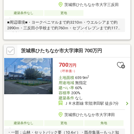
茨城県ひたちなか市大字三反田
建築条件なし
更地
■周辺環境■・ヨークベニマルまで約3210ｍ・ウエルシアまで約
2890ｍ・三反田小学校まで約760ｍ・セブンイレブンまで約1170
ｍ◆新サービス・マイホームカウンター◆土地探しと同時に、お
客様が気になるハウスメーカーや建築業者様を無料でご相談いた
だけます！また当社にて建築担当営業様もご紹介いたします！お
茨城県ひたちなか市大字津田 700万円
気軽にご相談ください♪
700
万円
（坪単価:-）
2
土地面積
659.9m
用途地域
無指定
建ぺい率
60%
容積率
200%
建築条件
なし
ＪＲ水郡線 常陸津田駅 徒歩7分
茨城県ひたちなか市大字津田
建築条件なし
更地
角地
・一部：山林・セットバック要（10.4㎡）・既存集落---もっと知