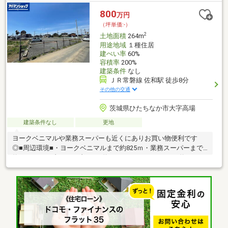
800
万円
（坪単価:-）
2
土地面積
264m
用途地域
１種住居
建ぺい率
60%
容積率
200%
建築条件
なし
ＪＲ常磐線 佐和駅 徒歩8分
その他の交通
茨城県ひたちなか市大字高場
建築条件なし
更地
ヨークベニマルや業務スーパーも近くにありお買い物便利です
◎■周辺環境■・ヨークベニマルまで約825ｍ・業務スーパーまで
約780ｍ・セブンイレブンまで約500ｍ・ウエルシアまで約420
ｍ・高野小学校まで約1380ｍ・佐野中学校まで約2270ｍ・明成幼
稚園まで約780ｍ◆新サービス・マイホームカウンター◆土地探
しと同時に、お客様が気になるハウスメーカーや建築業者様を無
料でご相談いただけます！また当社にて建築担当営業様もご紹介
いたします！お気軽にご相談ください♪