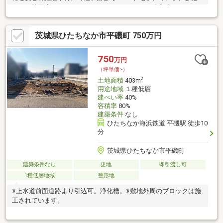
ちなか勝田店まで240ｍ、ウエルシアひたちなか佐和店まで860ｍ
で買い物も安心♪◆既存集落とは 既存集落内の自己用住宅扱い
による建築確認申請のため、対象者は限定されます。 稲田、佐
茨城県ひたちなか市平磯町 750万円
和、高野、高場、田彦地区に昭和46年3月以前に本籍か住所を所
有してい た方、または10年以上居住している方が対象です。
750
万円
（坪単価:-）
2
土地面積
403m
用途地域
１種低層
建ぺい率
40%
容積率
80%
建築条件
なし
ひたちなか海浜鉄道 平磯駅 徒歩10
分
茨城県ひたちなか市平磯町
建築条件なし
更地
即引渡し可
1種低層地域
整形地
※上水道前面道路より引込可。浄化槽。※敷地外周のブロックは施
工されています。