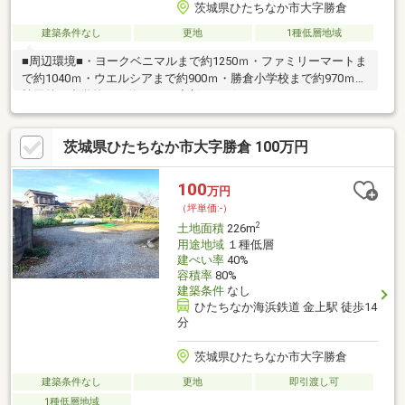
茨城県ひたちなか市大字勝倉
建築条件なし
更地
1種低層地域
■周辺環境■・ヨークベニマルまで約1250ｍ・ファミリーマートま
で約1040ｍ・ウエルシアまで約900ｍ・勝倉小学校まで約970ｍ・
勝田第一中学校まで約1840ｍ◆新サービス・マイホームカウンタ
ー◆土地探しと同時に、お客様が気になるハウスメーカーや建築
業者様を無料でご相談いただけます！また当社にて建築担当営業
茨城県ひたちなか市大字勝倉 100万円
様もご紹介いたします！お気軽にご相談ください♪
100
万円
（坪単価:-）
2
土地面積
226m
用途地域
１種低層
建ぺい率
40%
容積率
80%
建築条件
なし
ひたちなか海浜鉄道 金上駅 徒歩14
分
茨城県ひたちなか市大字勝倉
建築条件なし
更地
即引渡し可
1種低層地域