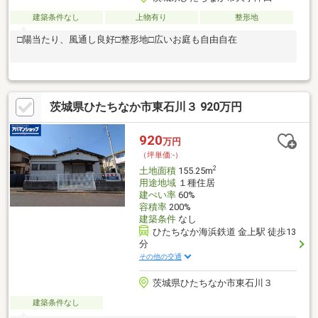
建築条件なし
上物有り
整形地
□陽当たり、風通し良好□整形地□広いお庭も自由自在
茨城県ひたちなか市東石川３ 920万円
920
万円
（坪単価:-）
2
土地面積
155.25m
用途地域
１種住居
建ぺい率
60%
容積率
200%
建築条件
なし
ひたちなか海浜鉄道 金上駅 徒歩13
分
その他の交通
茨城県ひたちなか市東石川３
建築条件なし