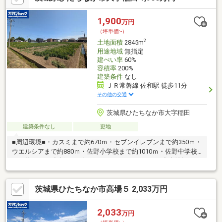
1,900
万円
（坪単価:-）
2
土地面積
2845m
用途地域
無指定
建ぺい率
60%
容積率
200%
建築条件
なし
ＪＲ常磐線 佐和駅 徒歩11分
その他の交通
茨城県ひたちなか市大字稲田
建築条件なし
更地
■周辺環境■・カスミまで約670ｍ・セブンイレブンまで約350ｍ・
ウエルシアまで約880ｍ・佐野小学校まで約1010ｍ・佐野中学校
まで約1530ｍ◆新サービス・マイホームカウンター◆土地探しと
同時に、お客様が気になるハウスメーカーや建築業者様を無料で
ご相談いただけます！また当社にて建築担当営業様もご紹介いた
茨城県ひたちなか市高場５ 2,033万円
します！お気軽にご相談ください♪
2,033
万円