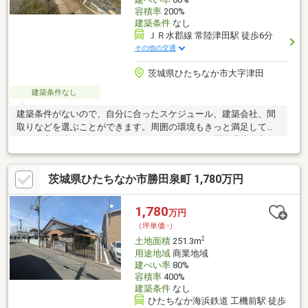
容積率
200%
建築条件
なし
ＪＲ水郡線 常陸津田駅 徒歩6分
その他の交通
茨城県ひたちなか市大字津田
建築条件なし
建築条件がないので、自分に合ったスケジュール、建築会社、間
取りなどを選ぶことができます。周囲の環境もきっと満足して頂
ける住宅用地はこちらです。ぜひご覧ください。周辺環境の良い
売地ですので、土地購入をご検討の方におすすめです。駅から徒
歩6分圏内に立地しています。土地面積は430㎡(公簿)でイチオ
茨城県ひたちなか市勝田泉町 1,780万円
シ。
1,780
万円
（坪単価:-）
2
土地面積
251.3m
用途地域
商業地域
建ぺい率
80%
容積率
400%
建築条件
なし
ひたちなか海浜鉄道 工機前駅 徒歩