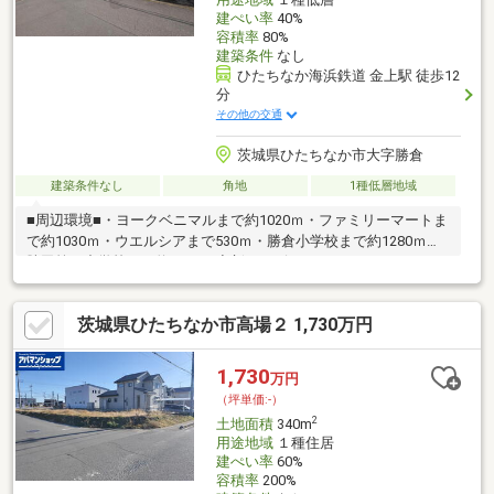
建ぺい率
40%
容積率
80%
建築条件
なし
ひたちなか海浜鉄道 金上駅 徒歩12
分
その他の交通
茨城県ひたちなか市大字勝倉
建築条件なし
角地
1種低層地域
■周辺環境■・ヨークベニマルまで約1020ｍ・ファミリーマートま
で約1030ｍ・ウエルシアまで530ｍ・勝倉小学校まで約1280ｍ・
勝田第一中学校まで約1700ｍ◆新サービス・マイホームカウンタ
ー◆土地探しと同時に、お客様が気になるハウスメーカーや建築
業者様を無料でご相談いただけます！また当社にて建築担当営業
茨城県ひたちなか市高場２ 1,730万円
様もご紹介いたします！お気軽にご相談ください♪
1,730
万円
（坪単価:-）
2
土地面積
340m
用途地域
１種住居
建ぺい率
60%
容積率
200%