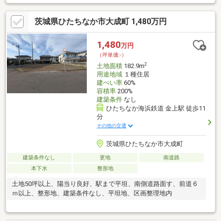
地探しと同時に、お客様が気になるハウスメーカーや建築業者様
を無料でご相談いただけます！また当社にて建築担当営業様もご
茨城県ひたちなか市大成町 1,480万円
紹介いたします！お気軽にご相談ください♪
1,480
万円
（坪単価:-）
2
土地面積
182.9m
用途地域
１種住居
建ぺい率
60%
容積率
200%
建築条件
なし
ひたちなか海浜鉄道 金上駅 徒歩11
分
その他の交通
茨城県ひたちなか市大成町
建築条件なし
更地
南道路
本下水
整形地
土地50坪以上、陽当り良好、駅まで平坦、南側道路面す、前道６
ｍ以上、整形地、建築条件なし、平坦地、区画整理地内