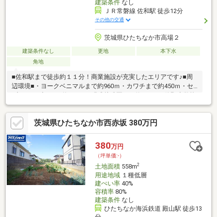
建築条件
なし
ＪＲ常磐線 佐和駅 徒歩12分
その他の交通
茨城県ひたちなか市高場２
建築条件なし
更地
本下水
角地
■佐和駅まで徒歩約１１分！商業施設が充実したエリアです♪■周
辺環境■・ヨークベニマルまで約960ｍ・カワチまで約450ｍ・セ
ブンイレブンまで約430ｍ・明成幼稚園まで約440ｍ・佐野小学校
まで約1890ｍ・佐野中学校まで約2580ｍ◆新サービス・マイホー
ムカウンター◆土地探しと同時に、お客様が気になるハウスメー
茨城県ひたちなか市西赤坂 380万円
カーや建築業者様を無料でご相談いただけます！また当社にて建
築担当営業様もご紹介いたします！お気軽にご相談ください♪
380
万円
（坪単価:-）
2
土地面積
558m
用途地域
１種低層
建ぺい率
40%
容積率
80%
建築条件
なし
ひたちなか海浜鉄道 殿山駅 徒歩13
分