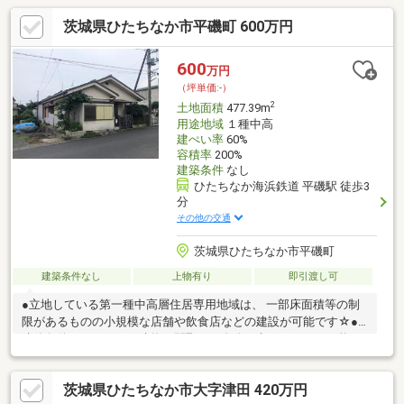
茨城県ひたちなか市平磯町 600万円
600
万円
（坪単価:-）
2
土地面積
477.39m
用途地域
１種中高
建ぺい率
60%
容積率
200%
建築条件
なし
ひたちなか海浜鉄道 平磯駅 徒歩3
分
その他の交通
茨城県ひたちなか市平磯町
建築条件なし
上物有り
即引渡し可
●立地している第一種中高層住居専用地域は、 一部床面積等の制
限があるものの小規模な店舗や飲食店などの建設が可能です☆●
建築条件なしなので、建物の間取りも自分で考えることが可能
で、 建築についてじっくり考えられます☆●駅まで徒歩約3分の好
立地です☆
茨城県ひたちなか市大字津田 420万円