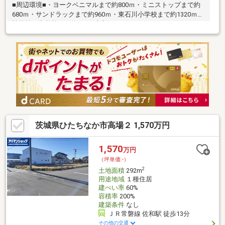
■周辺環境■・ヨークベニマルまで約800ｍ・ミニストップまで約
680ｍ・サンドラックまで約960ｍ・東石川小学校まで約1320ｍ・
勝田第一中学校まで約410ｍ◆新サービス・マイホームカウンタ
ー◆土地探しと同時に、お客様が気になるハウスメーカーや建築
業者様を無料でご相談いただけます！また当社にて建築担当営業
様もご紹介いたします！お気軽にご相談ください♪
茨城県ひたちなか市高場２ 1,570万円
1,570
万円
（坪単価:-）
2
土地面積
292m
用途地域
１種住居
建ぺい率
60%
容積率
200%
建築条件
なし
ＪＲ常磐線 佐和駅 徒歩13分
その他の交通