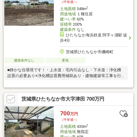
（坪単価:-）
2
土地面積
548m
用途地域
１種住居
建ぺい率
60%
容積率
200%
建築条件
なし
ひたちなか海浜鉄道 阿字ヶ浦駅 徒
歩4分
茨城県ひたちなか市磯崎町
建築条件なし
更地
■静かな住環境です！・上水道：宅内引込なし・下水道：浄化槽
設置の必要あり※浄化槽設置費用補助あり・建物建築等工事を行
うにあたり線路から5ｍ以内の場所での工事は協議が必要となりま
す。・南東側に法定外道路あり
茨城県ひたちなか市大字津田 700万円
700
万円
（坪単価:-）
2
土地面積
430m
用途地域
無指定
建ぺい率
60%