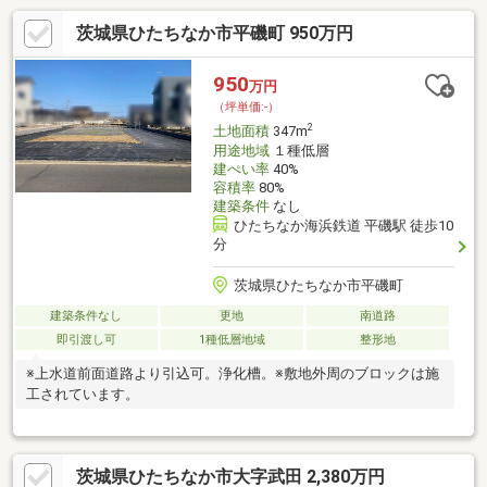
茨城県ひたちなか市平磯町 950万円
950
万円
（坪単価:-）
2
土地面積
347m
用途地域
１種低層
建ぺい率
40%
容積率
80%
建築条件
なし
ひたちなか海浜鉄道 平磯駅 徒歩10
分
茨城県ひたちなか市平磯町
建築条件なし
更地
南道路
即引渡し可
1種低層地域
整形地
※上水道前面道路より引込可。浄化槽。※敷地外周のブロックは施
工されています。
茨城県ひたちなか市大字武田 2,380万円