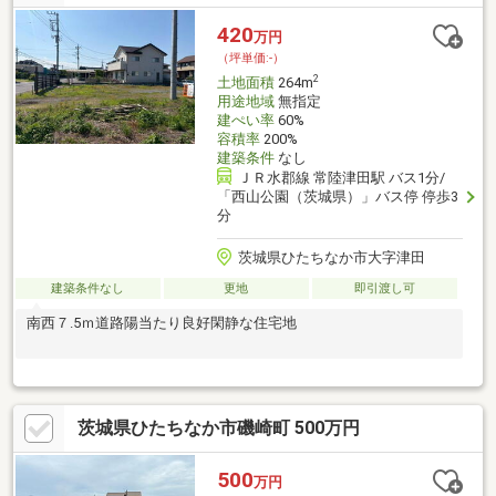
420
万円
（坪単価:-）
2
土地面積
264m
用途地域
無指定
建ぺい率
60%
容積率
200%
建築条件
なし
ＪＲ水郡線 常陸津田駅 バス1分/
「西山公園（茨城県）」バス停 停歩3
分
茨城県ひたちなか市大字津田
建築条件なし
更地
即引渡し可
南西７.5ｍ道路陽当たり良好閑静な住宅地
茨城県ひたちなか市磯崎町 500万円
500
万円