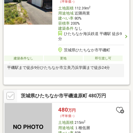
（坪単価:-）
2
土地面積
112.39m
用途地域
近隣商業
建ぺい率
80%
容積率
200%
建築条件
なし
ひたちなか海浜鉄道 平磯駅 徒歩9
分
茨城県ひたちなか市平磯町
建築条件なし
更地
即引渡し可
平磯駅まで徒歩9分ひたちなか市立美乃浜学園まで徒歩24分
茨城県ひたちなか市平磯遠原町 480万円
480
万円
（坪単価:-）
2
土地面積
215m
用途地域
１種低層
建ぺい率
50%