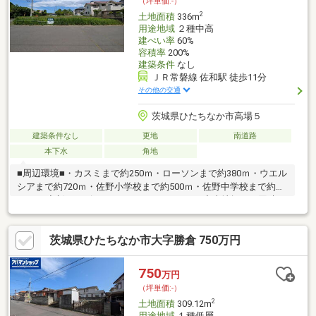
（坪単価:-）
2
土地面積
336m
用途地域
２種中高
建ぺい率
60%
容積率
200%
建築条件
なし
ＪＲ常磐線 佐和駅 徒歩11分
その他の交通
茨城県ひたちなか市高場５
建築条件なし
更地
南道路
本下水
角地
■周辺環境■・カスミまで約250ｍ・ローソンまで約380ｍ・ウエル
シアまで約720ｍ・佐野小学校まで約500ｍ・佐野中学校まで約
1240ｍ◆新サービス・マイホームカウンター◆土地探しと同時
に、お客様が気になるハウスメーカーや建築業者様を無料でご相
談いただけます！また当社にて建築担当営業様もご紹介いたしま
茨城県ひたちなか市大字勝倉 750万円
す！お気軽にご相談ください♪
750
万円
（坪単価:-）
2
土地面積
309.12m
用途地域
１種低層