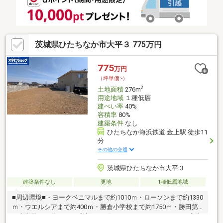
茨城県ひたちなか市大平３ 775万円
775
万円
（坪単価:-）
2
土地面積
276m
用途地域
１種低層
建ぺい率
40%
容積率
80%
建築条件
なし
ひたちなか海浜鉄道 金上駅 徒歩11
分
その他の交通
茨城県ひたちなか市大平３
建築条件なし
更地
1種低層地域
■周辺環境■・ヨークベニマルまで約1010ｍ・ローソンまで約1330
ｍ・ウエルシアまで約400ｍ・勝倉小学校まで約1750ｍ・勝田第
一中学校まで約1670ｍ◆新サービス・マイホームカウンター◆土