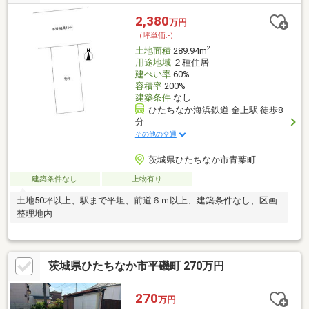
2,380
万円
（坪単価:-）
2
土地面積
289.94m
用途地域
２種住居
建ぺい率
60%
容積率
200%
建築条件
なし
ひたちなか海浜鉄道 金上駅 徒歩8
分
その他の交通
茨城県ひたちなか市青葉町
建築条件なし
上物有り
土地50坪以上、駅まで平坦、前道６ｍ以上、建築条件なし、区画
整理地内
茨城県ひたちなか市平磯町 270万円
270
万円