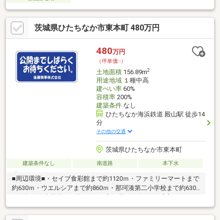
茨城県ひたちなか市東本町 480万円
480
万円
（坪単価:-）
2
土地面積
156.89m
用途地域
１種中高
建ぺい率
60%
容積率
200%
建築条件
なし
ひたちなか海浜鉄道 殿山駅 徒歩14
分
その他の交通
茨城県ひたちなか市東本町
建築条件なし
南道路
本下水
■周辺環境■・セイブ食彩館まで約1120ｍ・ファミリーマートまで
約630ｍ・ウエルシアまで約860ｍ・那珂湊第二小学校まで約630
ｍ・那珂湊中学校まで約840ｍ・郵便局まで約700ｍ◆新サービ
ス・マイホームカウンター◆土地探しと同時に、お客様が気にな
るハウスメーカーや建築業者様を無料でご相談いただけます！ま