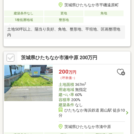
茨城県ひたちなか市平磯遠原町
建築条件なし
更地
角地
1種低層地域
整形地
土地50坪以上、陽当り良好、角地、整形地、平坦地、区画整理地
内
茨城県ひたちなか市湊中原 200万円
200
万円
（坪単価:-）
2
土地面積
367m
用途地域
無指定
建ぺい率
60%
容積率
200%
建築条件
なし
ひたちなか海浜鉄道 殿山駅 徒歩10
分
茨城県ひたちなか市湊中原