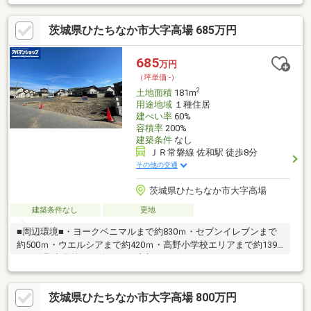
土地探しと同時に、お客様が気になるハウスメーカーや建築業者
様を無料でご相談いただけます！また当社にて建築担当営業様も
茨城県ひたちなか市大字高場 685万円
ご紹介いたします！お気軽にご相談ください♪
685
万円
（坪単価:-）
2
土地面積
181m
用途地域
１種住居
建ぺい率
60%
容積率
200%
建築条件
なし
ＪＲ常磐線 佐和駅 徒歩8分
その他の交通
茨城県ひたちなか市大字高場
建築条件なし
更地
■周辺環境■・ヨークベニマルまで約830ｍ・セブンイレブンまで
約500ｍ・ウエルシアまで約420ｍ・高野小学校エリアまで約1390
ｍ・佐野中学校まで約2280ｍ◆新サービス・マイホームカウンタ
ー◆土地探しと同時に、お客様が気になるハウスメーカーや建築
業者様を無料でご相談いただけます！また当社にて建築担当営業
茨城県ひたちなか市大字高場 800万円
様もご紹介いたします！お気軽にご相談ください♪