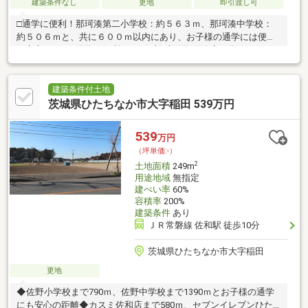
建築条件なし
更地
即引渡し可
□通学に便利！那珂湊第二小学校：約５６３ｍ、那珂湊中学校：
約５０６ｍと、共に６００ｍ以内にあり、お子様の通学には便利
で安心です！□買物に便利！セイブ食彩館那珂湊店：約７００ｍ
（徒歩約９分）、ヤマザキショップちょうしや：約７６２ｍ（徒
歩約１０分）、ファミリーマートひたちなか北神敷台店：約８７
３ｍ（徒歩約１１分）と、日常の買物に便利な立地！□閑静な住
建築条件付土地
環境！物件の周辺は、畑や住宅が混在している、閑静で落着いた
茨城県ひたちなか市大字稲田 539万円
雰囲気の街並みです！□プライバシー性のある敷地！敷地形状が
路地状で、出入口から２０ｍ以上進んだ先に宅地部分があるので
539
万円
通行人の視線が住宅に届きにくいです！
（坪単価:-）
2
土地面積
249m
用途地域
無指定
建ぺい率
60%
容積率
200%
建築条件
あり
ＪＲ常磐線 佐和駅 徒歩10分
茨城県ひたちなか市大字稲田
更地
◆佐野小学校まで790ｍ、佐野中学校まで1390ｍとお子様の通学
にも安心の距離◆カスミ佐和店まで580ｍ、セブンイレブンひた