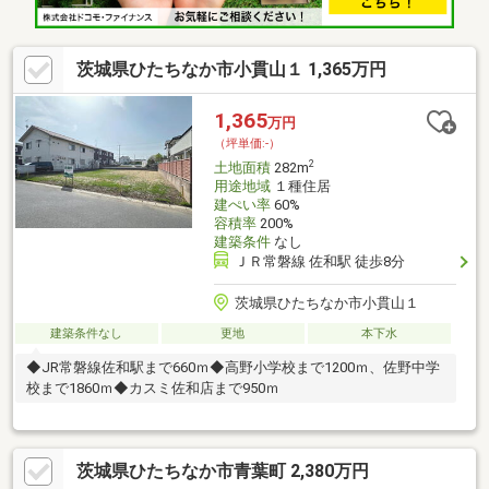
茨城県ひたちなか市小貫山１ 1,365万円
1,365
万円
（坪単価:-）
2
土地面積
282m
用途地域
１種住居
建ぺい率
60%
容積率
200%
建築条件
なし
ＪＲ常磐線 佐和駅 徒歩8分
茨城県ひたちなか市小貫山１
建築条件なし
更地
本下水
◆JR常磐線佐和駅まで660ｍ◆高野小学校まで1200ｍ、佐野中学
校まで1860ｍ◆カスミ佐和店まで950ｍ
茨城県ひたちなか市青葉町 2,380万円