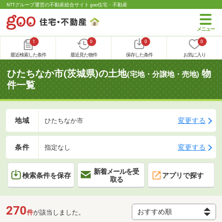
NTTグループ運営の不動産総合サイト goo住宅・不動産
1
0
0
0
最近検索した条件
最近見た物件
保存した条件
お気に入り
ひたちなか市(茨城県)の土地
物
(宅地・分譲地・売地)
件一覧
地域
変更する
ひたちなか市
条件
変更する
指定なし
新着メールを受
検索条件を保存
アプリで探す
取る
270
件
が該当しました。