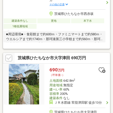
その他の交通
茨城県ひたちなか市西赤坂
建築条件なし
更地
本下水
1種低層地域
■周辺環境■・食彩館まで約600ｍ・ファミニマートまで約580ｍ・
ウエルシアまで約1740ｍ・那珂湊第三小学校まで約560ｍ・那珂
湊中学校まで約760ｍ◆新サービス・マイホームカウンター◆土
地探しと同時に、お客様が気になるハウスメーカーや建築業者様
を無料でご相談いただけます！また当社にて建築担当営業様もご
茨城県ひたちなか市大字津田 690万円
紹介いたします！お気軽にご相談ください♪
690
万円
（坪単価:-）
2
土地面積
642.8m
用途地域
無指定
建ぺい率
60%
容積率
200%
建築条件
なし
ＪＲ水郡線 常陸津田駅 徒歩13分
茨城県ひたちなか市大字津田