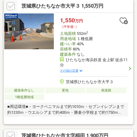
茨城県ひたちなか市大平３ 1,550万円
1,550
万円
（坪単価:-）
2
土地面積
552m
用途地域
１種低層
建ぺい率
40%
容積率
80%
建築条件
なし
ひたちなか海浜鉄道 金上駅 徒歩11
分
その他の交通
茨城県ひたちなか市大平３
建築条件なし
更地
南道路
1種低層地域
■周辺環境■・ヨークベニマルまで約1010ｍ・セブンイレブンまで
約1230ｍ・ウエルシアまで約400ｍ・勝倉小学校まで約1750ｍ・
勝田第一中学校まで約1650ｍ◆新サービス・マイホームカウンタ
ー◆土地探しと同時に、お客様が気になるハウスメーカーや建築
業者様を無料でご相談いただけます！また当社にて建築担当営業
茨城県ひたちなか市大字稲田 1,900万円
様もご紹介いたします！お気軽にご相談ください♪