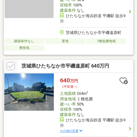
容積率
100%
建築条件
なし
ひたちなか海浜鉄道 平磯駅 徒歩9
分
茨城県ひたちなか市平磯遠原町
建築条件なし
更地
1種低層地域
整形地
茨城県ひたちなか市平磯遠原町 640万円
640
万円
（坪単価:-）
2
土地面積
264m
用途地域
１種低層
建ぺい率
50%
容積率
100%
建築条件
なし
ひたちなか海浜鉄道 平磯駅 徒歩9
分
その他の交通