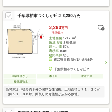
63.95坪)、現況古家有・前面道路は北側幅員約4.5mの公道・お好
きなハウスメーカー・工務店で建築可能・周囲にはすでに建物が
あり、近隣状況等を考慮した設計が可能▼周辺環境・スーパー
千葉県柏市つくしが丘２ 3,280万円
「ベルクス柏つくしが丘店」徒歩10分(約730m)・つくしが丘第五
公園 徒歩5分(約400m)・柏市立光ケ丘中学校 徒歩8分(約620m)■
ご希望の住まい探しをお手伝いします ━━━━━・・・物件の詳
3,280
万円
細・ご相談はお気軽にお問い合わせください。
（坪単価:-）
2
土地面積
171.25m
用途地域
１種低層
建ぺい率
50%
容積率
100%
建築条件
なし
東武野田線 新柏駅 徒歩8分
千葉県柏市つくしが丘２
建築条件なし
本下水
都市ガス
1種低層地域
新柏駅より徒歩約８分の閑静な住宅街。土地面積１７１．２５㎡
（約５１．８０坪）間取りの可能性が広がる敷地。