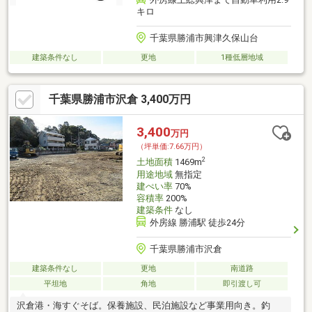
キロ
千葉県勝浦市興津久保山台
建築条件なし
更地
1種低層地域
千葉県勝浦市沢倉 3,400万円
3,400
万円
（坪単価:7.66万円）
2
土地面積
1469m
用途地域
無指定
建ぺい率
70%
容積率
200%
建築条件
なし
外房線 勝浦駅 徒歩24分
千葉県勝浦市沢倉
建築条件なし
更地
南道路
平坦地
角地
即引渡し可
沢倉港・海すぐそば。保養施設、民泊施設など事業用向き。釣