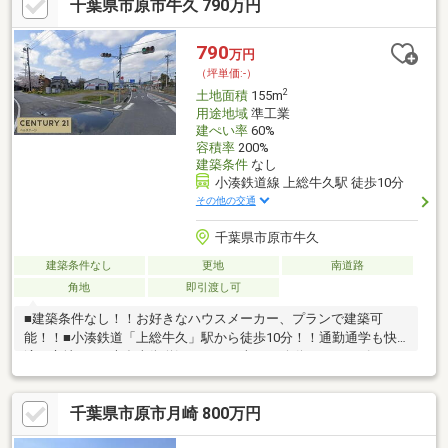
千葉県市原市牛久 790万円
790
万円
（坪単価:-）
2
土地面積
155m
用途地域
準工業
建ぺい率
60%
容積率
200%
建築条件
なし
小湊鉄道線 上総牛久駅 徒歩10分
その他の交通
千葉県市原市牛久
建築条件なし
更地
南道路
角地
即引渡し可
■建築条件なし！！お好きなハウスメーカー、プランで建築可
能！！■小湊鉄道「上総牛久」駅から徒歩10分！！通勤通学も快
適な立地！！■大多喜街道沿い！！お車での移動もスムーズで
す！！■ゆとりの46坪！！建築プランの幅も広がりますね(*^^*)
【ベルステージが地元に強い理由】●千葉南地域密着で物件掲載
千葉県市原市月崎 800万円
数が圧倒的●住宅ローンには通ればよいではなく、3銀行以上打診
し金利交渉も●物件のメリットデメリットを正直説明●リフォー