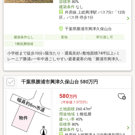
容積率
80%
建築条件
なし
外房線 上総興津駅 バス7分/「12街
区」バス停 停歩1分
千葉県勝浦市興津久保山台
建築条件なし
更地
即引渡し可
1種低層地域
小学校まで徒歩10分♪陽当たり・通風良好♪敷地面積74坪以上♪ミ
レーニア勝浦♪一年中過ごしやすい避暑避寒の地「勝浦市興津久保
山台」に売地2区画の登場です♪オーナーズラウンジ利用可能♪
千葉県勝浦市興津久保山台 580万円
580
万円
（坪単価:7.37万円）
2
土地面積
260.47m
用途地域
１種低層
建ぺい率
45%
容積率
80%
建築条件
なし
外房線上総興津まで自動車利用2.9