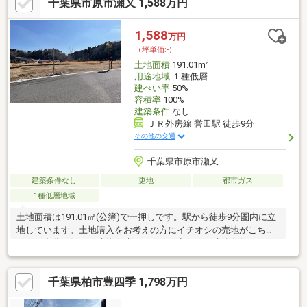
千葉県市原市瀬又 1,588万円
1,588
万円
（坪単価:-）
2
土地面積
191.01m
用途地域
１種低層
建ぺい率
50%
容積率
100%
建築条件
なし
ＪＲ外房線 誉田駅 徒歩9分
その他の交通
千葉県市原市瀬又
建築条件なし
更地
都市ガス
1種低層地域
土地面積は191.01㎡(公簿)で一押しです。駅から徒歩9分圏内に立
地しています。土地購入をお考えの方にイチオシの売地がこちら
です。自分の好みの建物を建てるという点では、建築条件のない
土地がおすすめです。こちらの土地は前面道路6m以上です。住宅
用地なので住まいに適した周辺環境の整っており、快適な生活が
千葉県柏市豊四季 1,798万円
期待できるのではないでしょうか。ご見学時には他の気になる物
件なども一緒にご案内可能です！ご自宅へお迎えも可能ですので