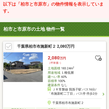
以下は「柏市と市原市」の物件情報を表示していま
す。
柏市と市原市の土地 物件一覧
千葉県柏市布施新町２ 2,080万円
2,080
万円
（坪単価:-）
2
土地面積
183.24m
用途地域
１種低層
建ぺい率
60%
容積率
100%
建築条件
なし
ＪＲ常磐線 我孫子駅 バス16分/
「布施新町二丁目」バス停 停歩2分
千葉県柏市布施新町２