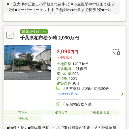
■市立大津ケ丘第二小学校まで徒歩3分■市立風早中学校まで徒歩
12分■スーパーマーケットまで徒歩6分■公園まで徒歩4分■平坦地
■日当たり良好■閑静な住宅街■土地面積247平米（約74.71坪）■建
ぺい率60%■容積率150%■整形地■更地渡し■建築条件付土地では
ございません。お好きなハウスメーカーで建築可能です。
建築条件付土地
千葉県柏市松ケ崎 2,090万円
2,090
万円
（坪単価:-）
2
土地面積
140.71m
用途地域
１種低層
建ぺい率
60%
容積率
150%
建築条件
あり
ＪＲ常磐線 北柏駅 徒歩20分
その他の交通
千葉県柏市松ケ崎
本下水
都市ガス
1種低層地域
整形地
■物件の魅力■解体造成渡しなので造成費等が不要。その分建物建