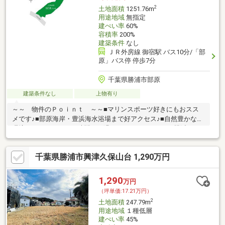
2
土地面積
1251.76m
用途地域
無指定
建ぺい率
60%
容積率
200%
建築条件
なし
ＪＲ外房線 御宿駅 バス10分/「部
原」バス停 停歩7分
千葉県勝浦市部原
建築条件なし
上物有り
～～ 物件のＰｏｉｎｔ ～～■マリンスポーツ好きにもおスス
メです♪■部原海岸・豊浜海水浴場まで好アクセス♪■自然豊かな住
環境でゆったりとした時間をお過ごしいただけます♪■■横浜スタ
イルの住宅ローンご提案■■都市銀行、地方銀行、信用金庫、各ネ
ット銀行の取り扱いご紹介が可能です♪お客さまのご条件や希望条
千葉県勝浦市興津久保山台 1,290万円
件等をお伺いしながら、スタッフが適切なご提案を致します！※
金利優遇幅は審査により異なります
1,290
万円
（坪単価:17.21万円）
2
土地面積
247.79m
用途地域
１種低層
建ぺい率
45%