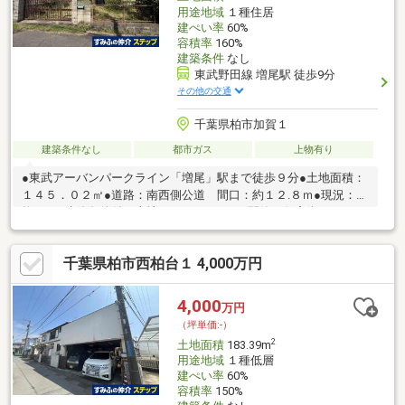
用途地域
１種住居
建ぺい率
60%
容積率
160%
建築条件
なし
東武野田線 増尾駅 徒歩9分
その他の交通
千葉県柏市加賀１
建築条件なし
都市ガス
上物有り
●東武アーバンパークライン「増尾」駅まで徒歩９分●土地面積：
１４５．０２㎡●道路：南西側公道 間口：約１２.８ｍ●現況：建
物あり●建築条件付き土地ではありません●閑静な住宅街にあり
千葉県柏市西柏台１ 4,000万円
4,000
万円
（坪単価:-）
2
土地面積
183.39m
用途地域
１種低層
建ぺい率
60%
容積率
150%