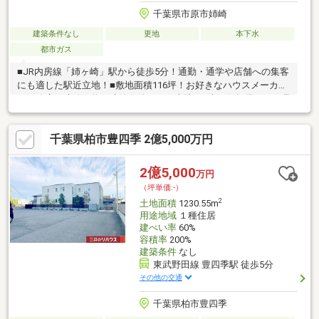
千葉県市原市姉崎
建築条件なし
更地
本下水
都市ガス
■JR内房線「姉ヶ崎」駅から徒歩5分！通勤・通学や店舗への集客
にも適した駅近立地！■敷地面積116坪！お好きなハウスメーカー
や工務店で建築可能な建築条件なしの売地！■南西側幅員22mの県
道市原茂原線に間口16mで接道！幅広い歩道付きで視認性良好！■
建ぺい率80%・容積率200%の近隣商業地域！周辺に店舗が立ち並
千葉県柏市豊四季 2億5,000万円
ぶロードサイドの事業用地！【ベルステージが地元に強い理由】
●千葉南地域密着で物件掲載数が圧倒的●物件のメリットデメリッ
トを正直説明●リフォーム・建築には予算条件に合わせて、適切
2億5,000
万円
に対応●返品できない大切な買物は後悔無い物件探しを寄り添う
（坪単価:-）
約束
2
土地面積
1230.55m
用途地域
１種住居
建ぺい率
60%
容積率
200%
建築条件
なし
東武野田線 豊四季駅 徒歩5分
その他の交通
千葉県柏市豊四季