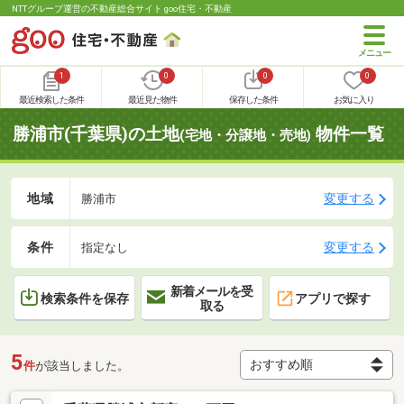
NTTグループ運営の不動産総合サイト goo住宅・不動産
1
0
0
0
最近検索した条件
最近見た物件
保存した条件
お気に入り
勝浦市(千葉県)の土地
物件一覧
(宅地・分譲地・売地)
地域
変更する
勝浦市
条件
変更する
指定なし
新着メールを受
検索条件を保存
アプリで探す
取る
5
件
が該当しました。