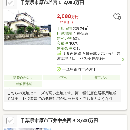
千葉県市原市若宮１ 2,080万円
2,080
万円
（坪単価:-）
2
土地面積
209.74m
用途地域
１種低層
建ぺい率
50%
容積率
100%
建築条件
なし
ＪＲ内房線 八幡宿駅 バス4分/「若
宮団地入口」バス停 停歩2分
千葉県市原市若宮１
建築条件なし
本下水
都市ガス
1種低層地域
こちらの売地はニーズも高い土地です。第一種低層住居専用地域
では主に1～2階建ての低層住宅がゆったりと立ち並ぶような住宅
街が形成される傾向にあります。こちらは住宅用地です。接道幅
10m以上あれば車の出し入れが非常に楽です。土地面積は209.74
㎡(公簿)です。土地60坪以上の広々とした土地で、マイホームを
千葉県市原市五井中央西３ 3,600万円
建てましょう。幅広い方にご好評の、2080万円のこちらの土地は
いかがでしょうか。