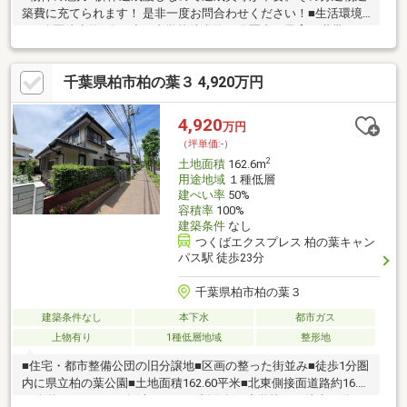
築費に充てられます！ 是非一度お問合わせください！■生活環境
■・公園徒歩約4分。小・中学校徒歩約14分圏内。子育て世帯にも
住みやすく安心の住環境♪・周辺商業施設が充実♪ドラッグストア
徒歩約9分！コンビニ徒歩約8分♪深夜まで開いているので急なお
千葉県柏市柏の葉３ 4,920万円
買い物にも便利です。・モラージュ柏まで車で約3分！ショッピン
グやグルメを気軽に楽しめる便利な住環境です！・周辺は開けた
低層の街並み、落ち着きと開放感を享受できる住宅地です。■周
4,920
万円
辺環境■・松葉第二小学校 966ｍ 徒歩約13分 ・松葉中学
（坪単価:-）
校 1100ｍ 徒歩約14分
2
土地面積
162.6m
用途地域
１種低層
建ぺい率
50%
容積率
100%
建築条件
なし
つくばエクスプレス 柏の葉キャン
パス駅 徒歩23分
千葉県柏市柏の葉３
建築条件なし
本下水
都市ガス
上物有り
1種低層地域
整形地
■住宅・都市整備公団の旧分譲地■区画の整った街並み■徒歩1分圏
内に県立柏の葉公園■土地面積162.60平米■北東側接面道路約16.0
ｍ公道■カーポート有(車種による制限有)■小学校まで徒歩11分