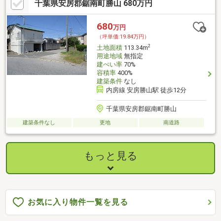
千葉県安房郡鋸南町勝山 680万円
680
万円
（坪単価:19.84万円）
2
土地面積
113.34m
用途地域
無指定
建ぺい率
70%
容積率
400%
建築条件
なし
内房線 安房勝山駅 徒歩12分
千葉県安房郡鋸南町勝山
建築条件なし
更地
南道路
もっと見る
お気に入り物件一覧を見る