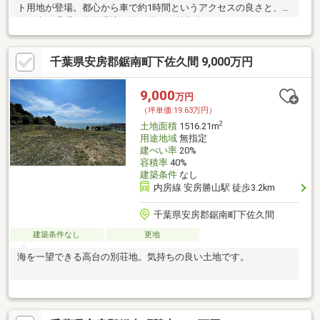
ト用地が登場。都心から車で約1時間というアクセスの良さと、
海・山・温暖な自然環境を兼ね備えた魅力的なロケーション。
千葉県安房郡鋸南町下佐久間 9,000万円
9,000
万円
（坪単価:19.63万円）
2
土地面積
1516.21m
用途地域
無指定
建ぺい率
20%
容積率
40%
建築条件
なし
内房線 安房勝山駅 徒歩3.2km
千葉県安房郡鋸南町下佐久間
建築条件なし
更地
海を一望できる高台の別荘地。気持ちの良い土地です。