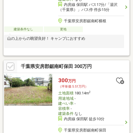
内房線 保田駅 バス17分/「湯沢
（千葉県）」バス停 停歩15分
千葉県安房郡鋸南町横根
建築条件なし
更地
山の上からの眺望良好！ キャンプにおすすめ
千葉県安房郡鋸南町保田 300万円
300
万円
（坪単価:5.51万円）
2
土地面積
180.14m
用途地域
-
建ぺい率
-
容積率
-
建築条件
なし
内房線 保田駅 徒歩10分
千葉県安房郡鋸南町保田