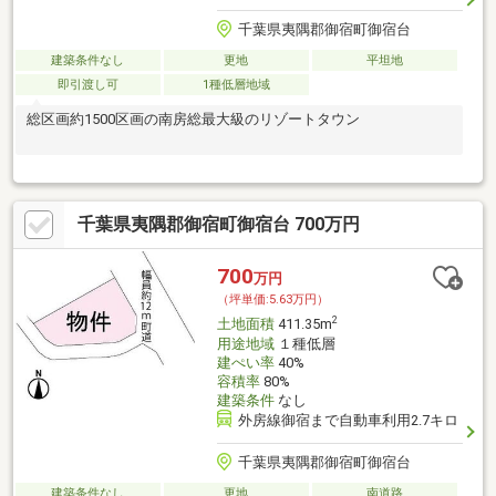
千葉県夷隅郡御宿町御宿台
建築条件なし
更地
平坦地
即引渡し可
1種低層地域
総区画約1500区画の南房総最大級のリゾートタウン
千葉県夷隅郡御宿町御宿台 700万円
700
万円
（坪単価:5.63万円）
2
土地面積
411.35m
用途地域
１種低層
建ぺい率
40%
容積率
80%
建築条件
なし
外房線御宿まで自動車利用2.7キロ
千葉県夷隅郡御宿町御宿台
建築条件なし
更地
南道路