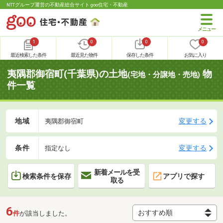
NTTグループ運営の不動産総合サイト goo住宅・不動産
1
0
0
0
最近検索した条件
最近見た物件
保存した条件
お気に入り
夷隅郡御宿町(千葉県)の土地
物
(宅地・分譲地・売地)
件一覧
地域
変更する
夷隅郡御宿町
条件
変更する
指定なし
新着メールを受
検索条件を保存
アプリで探す
取る
6
件
が該当しました。