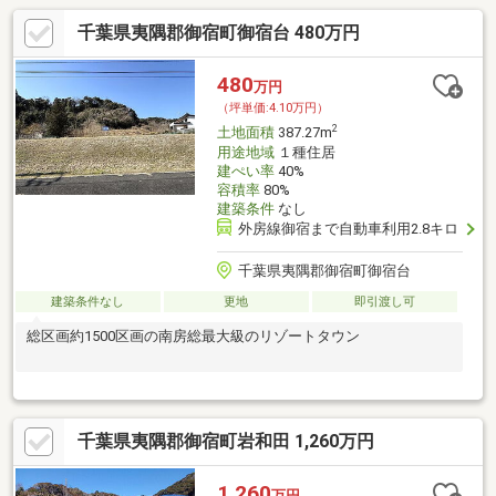
千葉県夷隅郡御宿町御宿台 480万円
480
万円
（坪単価:4.10万円）
2
土地面積
387.27m
用途地域
１種住居
建ぺい率
40%
容積率
80%
建築条件
なし
外房線御宿まで自動車利用2.8キロ
千葉県夷隅郡御宿町御宿台
建築条件なし
更地
即引渡し可
総区画約1500区画の南房総最大級のリゾートタウン
千葉県夷隅郡御宿町岩和田 1,260万円
1,260
万円