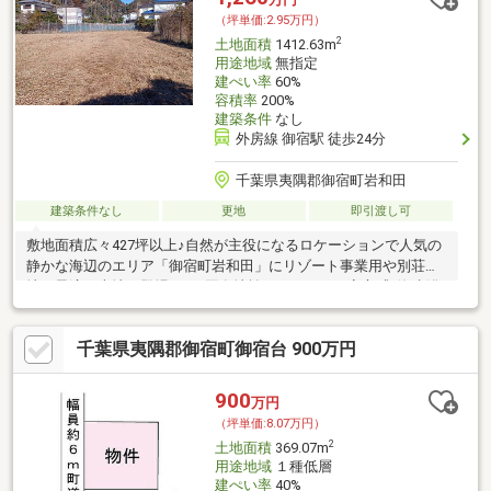
（坪単価:2.95万円）
2
土地面積
1412.63m
用途地域
無指定
建ぺい率
60%
容積率
200%
建築条件
なし
外房線 御宿駅 徒歩24分
千葉県夷隅郡御宿町岩和田
建築条件なし
更地
即引渡し可
敷地面積広々427坪以上♪自然が主役になるロケーションで人気の
静かな海辺のエリア「御宿町岩和田」にリゾート事業用や別荘用
地に最適な売地の登場です♪国有地払下ならではの安心感♪海水浴
場まで徒歩7分♪
千葉県夷隅郡御宿町御宿台 900万円
900
万円
（坪単価:8.07万円）
2
土地面積
369.07m
用途地域
１種低層
建ぺい率
40%