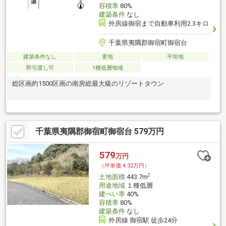
容積率
80%
建築条件
なし
外房線御宿まで自動車利用2.3キロ
千葉県夷隅郡御宿町御宿台
建築条件なし
更地
平坦地
即引渡し可
1種低層地域
総区画約1500区画の南房総最大級のリゾートタウン
千葉県夷隅郡御宿町御宿台 579万円
579
万円
（坪単価:4.32万円）
2
土地面積
443.7m
用途地域
１種低層
建ぺい率
40%
容積率
80%
建築条件
なし
外房線 御宿駅 徒歩24分