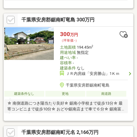
千葉県安房郡鋸南町竜島 300万円
300
万円
（坪単価:-）
2
土地面積
194.45m
用途地域
無指定
建ぺい率
-
容積率
-
建築条件
なし
ＪＲ内房線「安房勝山」1Ｋｍ
千葉県安房郡鋸南町竜島
建築条件なし
更地
南道路
☆ 南側道路につき陽当たり良好☆ 鋸南小学校まで徒歩13分☆ 最
寄コンビニまで徒歩10分☆ おどや鋸南店まで車で６分☆ 鋸南富
山ＩＣまで車で６分
千葉県安房郡鋸南町元名 2,166万円