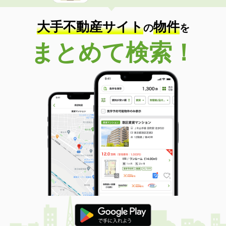
大手不動産サイト
物件
の
を
まとめて検索！