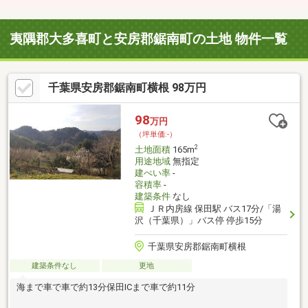
夷隅郡大多喜町と安房郡鋸南町の土地 物件一覧
千葉県安房郡鋸南町横根 98万円
98
万円
（坪単価:-）
2
土地面積
165m
用途地域
無指定
建ぺい率
-
容積率
-
建築条件
なし
ＪＲ内房線 保田駅 バス17分/「湯
沢（千葉県）」バス停 停歩15分
千葉県安房郡鋸南町横根
建築条件なし
更地
海まで車で車で約13分保田ICまで車で約11分