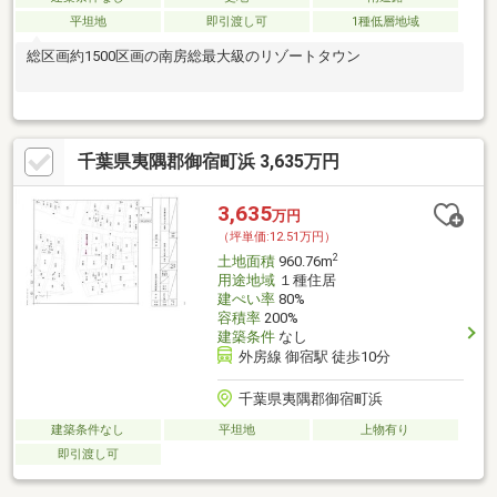
平坦地
即引渡し可
1種低層地域
総区画約1500区画の南房総最大級のリゾートタウン
千葉県夷隅郡御宿町浜 3,635万円
3,635
万円
（坪単価:12.51万円）
2
土地面積
960.76m
用途地域
１種住居
建ぺい率
80%
容積率
200%
建築条件
なし
外房線 御宿駅 徒歩10分
千葉県夷隅郡御宿町浜
建築条件なし
平坦地
上物有り
即引渡し可