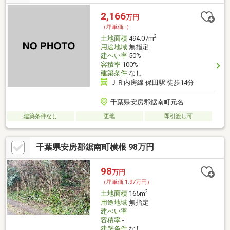
2,166
万円
（坪単価:-）
2
土地面積
494.07m
用途地域
無指定
建ぺい率
50%
容積率
100%
建築条件
なし
ＪＲ内房線 保田駅 徒歩14分
千葉県安房郡鋸南町元名
建築条件なし
更地
即引渡し可
千葉県安房郡鋸南町横根 98万円
98
万円
（坪単価:1.97万円）
2
土地面積
165m
用途地域
無指定
建ぺい率
-
容積率
-
建築条件
なし