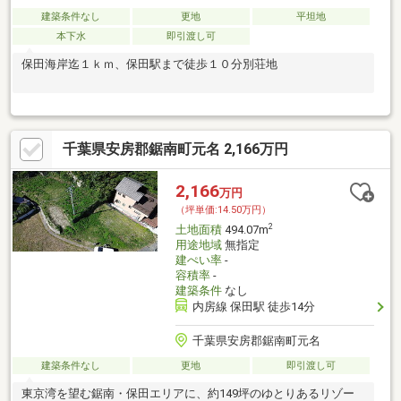
建築条件なし
更地
平坦地
本下水
即引渡し可
保田海岸迄１ｋｍ、保田駅まで徒歩１０分別荘地
千葉県安房郡鋸南町元名 2,166万円
2,166
万円
（坪単価:14.50万円）
2
土地面積
494.07m
用途地域
無指定
建ぺい率
-
容積率
-
建築条件
なし
内房線 保田駅 徒歩14分
千葉県安房郡鋸南町元名
建築条件なし
更地
即引渡し可
東京湾を望む鋸南・保田エリアに、約149坪のゆとりあるリゾー