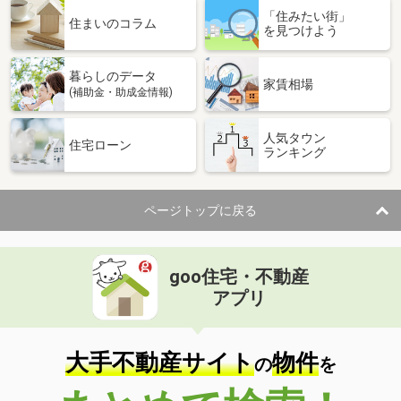
「住みたい街」
住まいのコラム
を見つけよう
暮らしのデータ
家賃相場
(補助金・助成金情報)
人気タウン
住宅ローン
ランキング
ページトップに戻る
goo住宅・不動産
アプリ
大手不動産サイト
物件
の
を