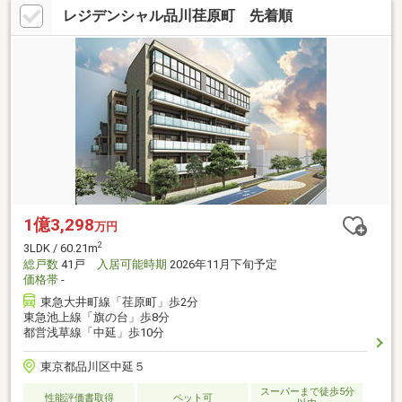
レジデンシャル品川荏原町 先着順
1億3,298
万円
2
3LDK / 60.21m
総戸数
41戸
入居可能時期
2026年11月下旬予定
価格帯
-
東急大井町線「荏原町」歩2分
東急池上線「旗の台」歩8分
都営浅草線「中延」歩10分
東京都品川区中延５
スーパーまで徒歩5分
性能評価書取得
ペット可