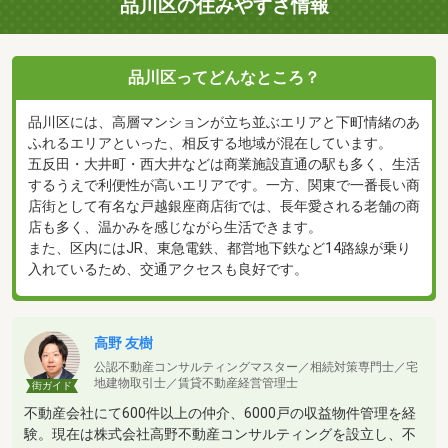
品川区の住みやすさ情報
品川区ってどんなところ？
品川区には、高層マンションが立ち並ぶエリアと下町情緒のあ
ふれるエリアといった、相反する地域が混在しています。
五反田・大井町・西大井などは商業施設直通の駅も多く、生活
するうえで利便性が高いエリアです。一方、関東で一番長い商
店街として有名な戸越銀座商店街では、長年愛される老舗の商
店も多く、温かみを感じながら生活できます。
また、区内にはJR、東急電鉄、都営地下鉄など14路線が乗り
入れているため、交通アクセスも良好です。
高野 友樹
公認不動産コンサルティングマスター／相続対策専門士／宅
地建物取引士／賃貸不動産経営管理士
街ガイド
不動産会社にて600件以上の仲介、6000戸の収益物件管理を経
験。現在は株式会社高野不動産コンサルティングを設立し、不