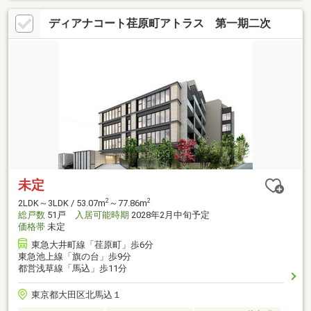
ディアナコート荏原町アトラス 第一期二次
未定
2
2
2LDK～3LDK / 53.07m
～77.86m
総戸数
51戸
入居可能時期
2028年2月中旬予定
価格帯
未定
東急大井町線「荏原町」歩6分
東急池上線「旗の台」歩9分
都営浅草線「馬込」歩11分
東京都大田区北馬込１