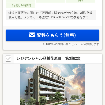
以内
ゴミ出し24時間可
緑道と商店街に面した「荏原町」駅徒歩2分の立地。3駅3路線
利用可能。メゾネットを含む1LDK～3LDK×17の多彩なプラン
≪物件エントリー受付中≫
資料をもらう(無料)
※SUUMOのお問い合わせページへ移動します
レジデンシャル品川荏原町 第3期2次