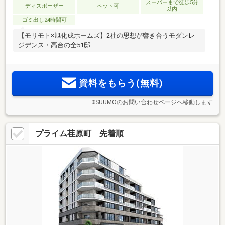
スーパーまで徒歩5分
ディスポーザー
ペット可
以内
ゴミ出し24時間可
【モリモト×旭化成ホームズ】2社の思想が響き合うモダンレ
ジデンス・高台の全51邸
資料をもらう(無料)
※SUUMOのお問い合わせページへ移動します
プライム荏原町 先着順