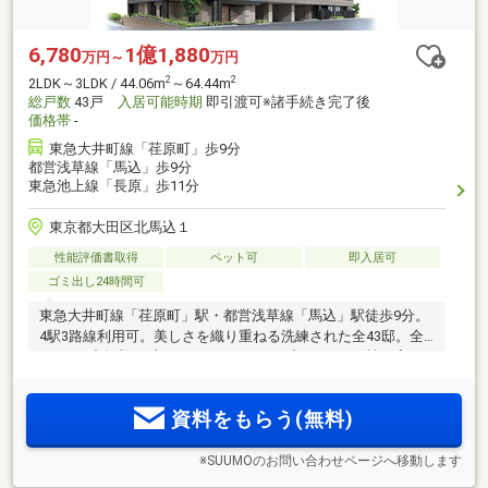
6,780
1億1,880
万円～
万円
2
2
2LDK～3LDK / 44.06m
～64.44m
総戸数
43戸
入居可能時期
即引渡可※諸手続き完了後
価格帯
-
東急大井町線「荏原町」歩9分
都営浅草線「馬込」歩9分
東急池上線「長原」歩11分
東京都大田区北馬込１
性能評価書取得
ペット可
即入居可
ゴミ出し24時間可
東急大井町線「荏原町」駅・都営浅草線「馬込」駅徒歩9分。
4駅3路線利用可。美しさを織り重ねる洗練された全43邸。全
18タイプ 多彩なプラン1LDK～3LDK。プライバシー性を高め
た内廊下設計。徒歩圏内に2つの商店街など生活利便の整った
住環境。先着順住戸販売中！
資料をもらう(無料)
※SUUMOのお問い合わせページへ移動します