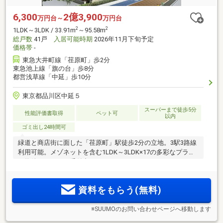
6,300
2億3,900
万円台～
万円台
2
2
1LDK～3LDK / 33.91m
～95.58m
総戸数
41戸
入居可能時期
2026年11月下旬予定
価格帯
-
東急大井町線「荏原町」歩2分
東急池上線「旗の台」歩8分
都営浅草線「中延」歩10分
東京都品川区中延５
スーパーまで徒歩5分
性能評価書取得
ペット可
以内
ゴミ出し24時間可
緑道と商店街に面した「荏原町」駅徒歩2分の立地。3駅3路線
利用可能。メゾネットを含む1LDK～3LDK×17の多彩なプラン
≪物件エントリー受付中≫
資料をもらう(無料)
※SUUMOのお問い合わせページへ移動します