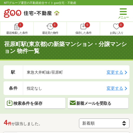
NTTグループ運営の不動産総合サイト goo住宅・不動産
1
0
0
0
最近検索した条件
最近見た物件
保存した条件
お気に入り
荏原町駅(東京都)の新築マンション・分譲マンシ
ョン 物件一覧
駅
変更する
東急大井町線/荏原町
条件
変更する
指定なし
検索条件を保存
新着メールを受取る
4
件
が該当しました。