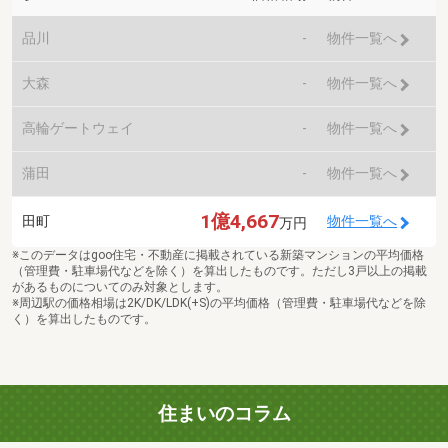
品川
-
物件一覧へ
大森
-
物件一覧へ
高輪ゲートウェイ
-
物件一覧へ
蒲田
-
物件一覧へ
1億4,667
田町
物件一覧へ
万円
※このデータはgoo住宅・不動産に掲載されている新築マンションの平均価格
（管理費・駐車場代などを除く）を算出したものです。ただし3戸以上の掲載
があるものについてのみ対象とします。
※周辺駅の価格相場は2K/DK/LDK(+S)の平均価格（管理費・駐車場代などを除
く）を算出したものです。
住まいのコラム