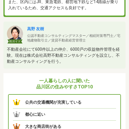
また、区内にはJR、東急電鉄、都営地下鉄など14路線が乗り
入れているため、交通アクセスも良好です。
高野 友樹
公認不動産コンサルティングマスター／相続対策専門士／宅
地建物取引士／賃貸不動産経営管理士
街ガイド
不動産会社にて600件以上の仲介、6000戸の収益物件管理を経
験。現在は株式会社高野不動産コンサルティングを設立し、不
動産コンサルティングを行う。
一人暮らしの人に聞いた
品川区の住みやすさTOP10
公共の交通機関が充実している
1
都心に近い
2
大きな商店街がある
3