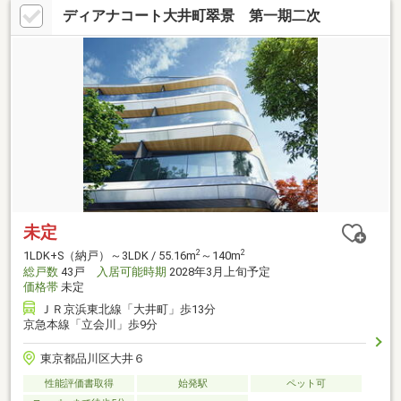
ディアナコート大井町翠景 第一期二次
未定
2
2
1LDK+S（納戸）～3LDK / 55.16m
～140m
総戸数
43戸
入居可能時期
2028年3月上旬予定
価格帯
未定
ＪＲ京浜東北線「大井町」歩13分
京急本線「立会川」歩9分
東京都品川区大井６
性能評価書取得
始発駅
ペット可