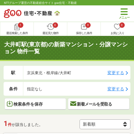
NTTグループ運営の不動産総合サイト goo住宅・不動産
1
0
0
0
最近検索した条件
最近見た物件
保存した条件
お気に入り
大井町駅(東京都)の新築マンション・分譲マンシ
ョン 物件一覧
駅
変更する
京浜東北・根岸線/大井町
条件
変更する
指定なし
検索条件を保存
新着メールを受取る
1
件
が該当しました。