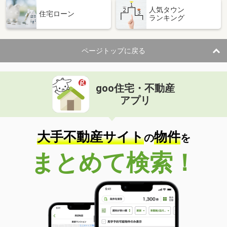
人気タウン
住宅ローン
ランキング
ページトップに戻る
goo住宅・不動産
アプリ
大手不動産サイト
物件
の
を
まとめて検索！