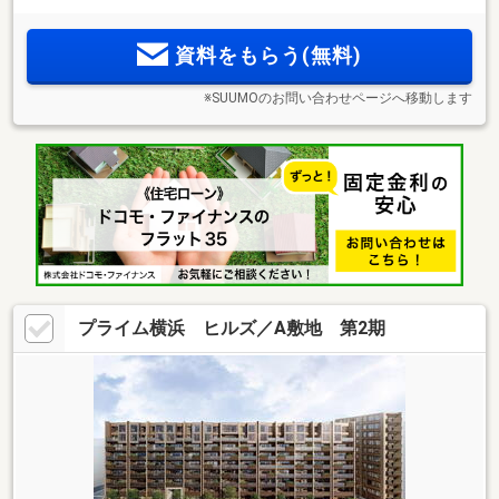
2
2
標準装備。45m
台～70m
台・1LDK～3LDK。様々なライフス
タイルに応える多彩なプランバリエーション。
資料をもらう(無料)
※SUUMOのお問い合わせページへ移動します
プライム横浜 ヒルズ／A敷地 第2期