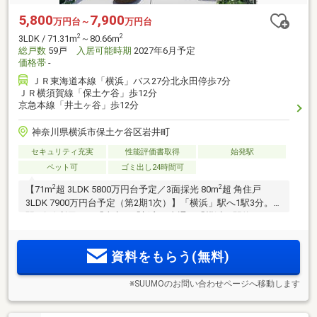
5,800
7,900
万円台～
万円台
2
2
3LDK / 71.31m
～80.66m
総戸数
59戸
入居可能時期
2027年6月予定
価格帯
-
ＪＲ東海道本線「横浜」バス27分北永田停歩7分
ＪＲ横須賀線「保土ケ谷」歩12分
京急本線「井土ヶ谷」歩12分
神奈川県横浜市保土ケ谷区岩井町
セキュリティ充実
性能評価書取得
始発駅
ペット可
ゴミ出し24時間可
2
2
【71m
超 3LDK 5800万円台予定／3面採光 80m
超 角住戸
3LDK 7900万円台予定（第2期1次）】「横浜」駅へ1駅3分。2
駅3路線利用可！「東京」「新宿」直通。「横浜」駅約3.5km
圏。富士山を望む高台の住居専用地域。3LDK中心。ルーフバ
ルコニー、ガーデンテラス、コンサバトリールームなど多彩
資料をもらう(無料)
なプラン。
※SUUMOのお問い合わせページへ移動します