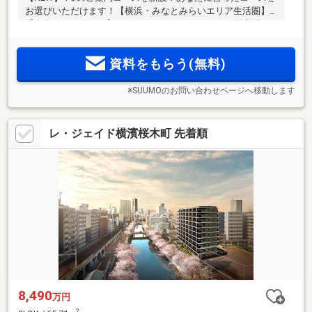
お選びいただけます！【横浜・みなとみらいエリア生活圏】
【全邸リバービュー】スマートホームシステム、個別宅配ボ
ックスなどの先進的な設備とサービスを採用
資料をもらう(無料)
※SUUMOのお問い合わせページへ移動します
レ・ジェイド横濱桜木町 先着順
8,490
万円
2