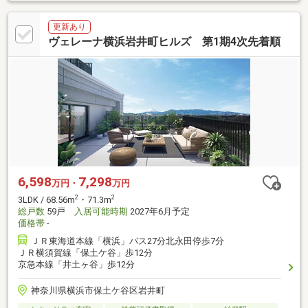
更新あり
ヴェレーナ横浜岩井町ヒルズ 第1期4次先着順
6,598
7,298
万円・
万円
2
2
3LDK / 68.56m
・71.3m
総戸数
59戸
入居可能時期
2027年6月予定
価格帯
-
ＪＲ東海道本線「横浜」バス27分北永田停歩7分
ＪＲ横須賀線「保土ケ谷」歩12分
京急本線「井土ヶ谷」歩12分
神奈川県横浜市保土ケ谷区岩井町