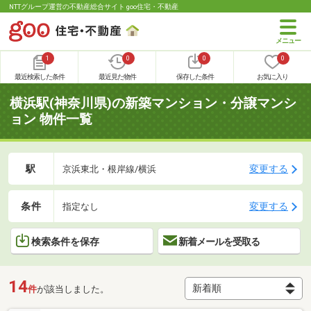
NTTグループ運営の不動産総合サイト goo住宅・不動産
1
0
0
0
最近検索した条件
最近見た物件
保存した条件
お気に入り
横浜駅(神奈川県)の新築マンション・分譲マンシ
ョン 物件一覧
駅
変更する
京浜東北・根岸線/横浜
条件
変更する
指定なし
検索条件を保存
新着メールを受取る
14
件
が該当しました。