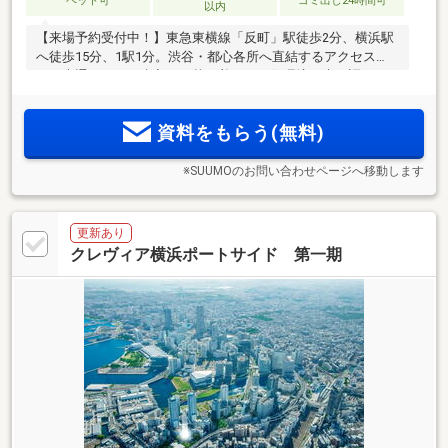
ペット可
ゴミ出し24時間可
以内
【来場予約受付中！】東急東横線「反町」駅徒歩2分、横浜駅
へ徒歩15分、1駅1分。渋谷・都心各所へ直結するアクセス
と、大通りから一歩入った落ち着きある住環境。木目調コン
2
クリートや水面パネル、光壁を配した質感の高い意匠。30m
2
台から60m
台、1LDKから2LDKの全15タイプ南向き中心の＜
資料をもらう(無料)
プレディア横浜反町＞誕生。
※SUUMOのお問い合わせページへ移動します
更新あり
クレヴィア横浜ポートサイド 第一期