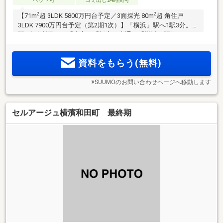
ペット可
ゴミ出し24時間可
2
2
【71m
超 3LDK 5800万円台予定／3面採光 80m
超 角住戸
3LDK 7900万円台予定（第2期1次）】「横浜」駅へ1駅3分。2
駅3路線利用可！「東京」「新宿」直通。「横浜」駅約3.5km
圏。富士山を望む高台の住居専用地域。3LDK中心。ルーフバ
ルコニー、ガーデンテラス、コンサバトリールームなど多彩
資料をもらう(無料)
なプラン。
※SUUMOのお問い合わせページへ移動します
セルアージュ横濱和田町 最終期