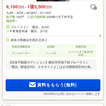
8,100
1億5,500
万円～
万円
2
2
1LDK～3LDK / 40.03m
～67.13m
総戸数
165戸
入居可能時期
2028年1月下旬予定
価格帯
-
ブルーライン「横浜」歩5分
ＪＲ東海道本線「横浜」歩7分
神奈川県横浜市西区北幸２
性能評価書取得
始発駅
地震対策
スーパーまで徒歩5分
ディスポーザー
ペット可
以内
【住友不動産のマンション】横浜市営地下鉄ブルーライン
「横浜」駅徒歩5分。エキサイトよこはま22開発街区内の免震
レジデンス全165邸。1LD・K～3LD・Kの多彩なプラン。内廊
下・各階クリーンステーション(※6)採用。2025年度グッドデ
ザイン賞の意匠美を実物で確かめ選べます。
資料をもらう(無料)
※SUUMOのお問い合わせページへ移動します