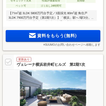
セキュリティ充実
性能評価書取得
始発駅
ペット可
ゴミ出し24時間可
2
2
【71m
超 3LDK 5800万円台予定／3面採光 80m
超 角住戸
3LDK 7900万円台予定（第2期1次）】「横浜」駅へ1駅3分。2
駅3路線利用可！「東京」「新宿」直通。「横浜」駅約3.5km
圏。富士山を望む高台の住居専用地域。3LDK中心。ルーフバ
ルコニー、ガーデンテラス、コンサバトリールームなど多彩
資料をもらう(無料)
なプラン。
※SUUMOのお問い合わせページへ移動します
更新あり
ヴェレーナ横浜岩井町ヒルズ 第2期1次