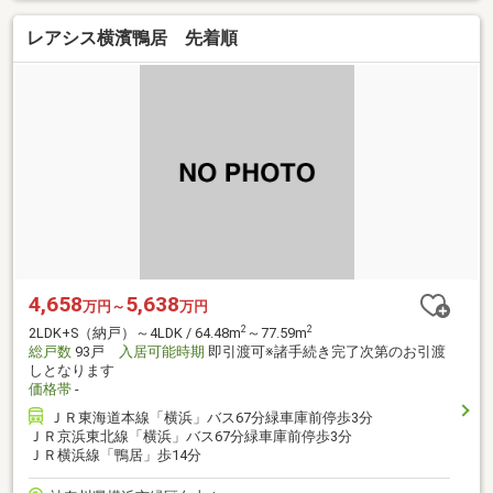
レアシス横濱鴨居 先着順
4,658
5,638
万円～
万円
2
2
2LDK+S（納戸）～4LDK / 64.48m
～77.59m
総戸数
93戸
入居可能時期
即引渡可※諸手続き完了次第のお引渡
しとなります
価格帯
-
ＪＲ東海道本線「横浜」バス67分緑車庫前停歩3分
ＪＲ京浜東北線「横浜」バス67分緑車庫前停歩3分
ＪＲ横浜線「鴨居」歩14分