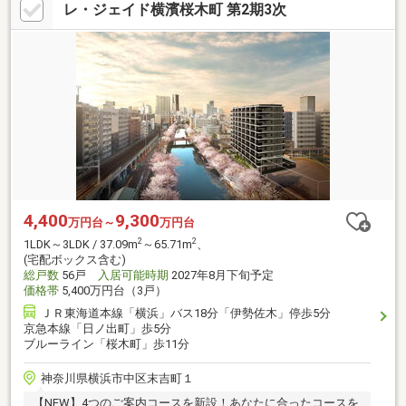
レ・ジェイド横濱桜木町 第2期3次
4,400
9,300
万円台～
万円台
2
2
1LDK～3LDK / 37.09m
～65.71m
、
(宅配ボックス含む)
総戸数
56戸
入居可能時期
2027年8月下旬予定
価格帯
5,400万円台（3戸）
ＪＲ東海道本線「横浜」バス18分「伊勢佐木」停歩5分
京急本線「日ノ出町」歩5分
ブルーライン「桜木町」歩11分
神奈川県横浜市中区末吉町１
【NEW】4つのご案内コースを新設！あなたに合ったコースを