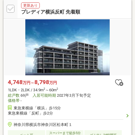
更新あり
プレディア横浜反町 先着順
4,748
8,798
万円～
万円
2
2
1LDK・2LDK / 34.9m
～60m
総戸数
69戸
入居可能時期
2027年3月下旬予定
価格帯
-
東急東横線「横浜」歩15分
東急東横線「反町」歩2分
神奈川県横浜市神奈川区松本町１
スーパーまで徒歩5分