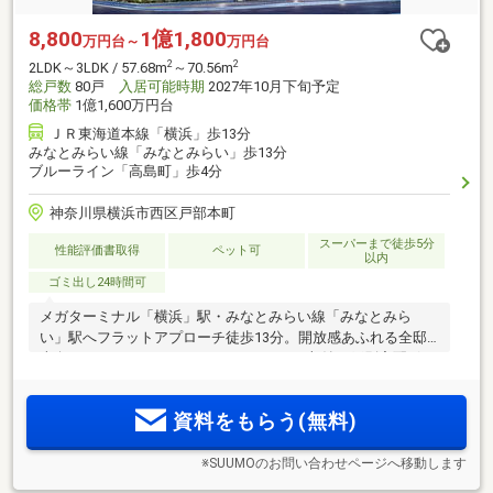
8,800
1億1,800
万円台～
万円台
2
2
2LDK～3LDK / 57.68m
～70.56m
総戸数
80戸
入居可能時期
2027年10月下旬予定
価格帯
1億1,600万円台
ＪＲ東海道本線「横浜」歩13分
みなとみらい線「みなとみらい」歩13分
ブルーライン「高島町」歩4分
神奈川県横浜市西区戸部本町
スーパーまで徒歩5分
性能評価書取得
ペット可
以内
ゴミ出し24時間可
メガターミナル「横浜」駅・みなとみらい線「みなとみら
い」駅へフラットアプローチ徒歩13分。開放感あふれる全邸
南向き。ウォールドア、キッチンの＋one収納、戸別宅配ボッ
クスを標準採用。みなとみらいの洗練も、横浜駅の華やぎ
も、日常に取り込む、豊かな暮らし
資料をもらう(無料)
※SUUMOのお問い合わせページへ移動します