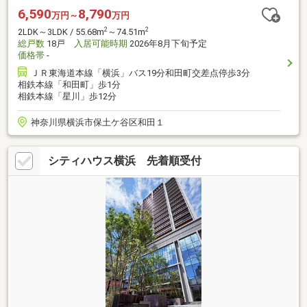
6,590
8,790
万円～
万円
2
2
2LDK～3LDK / 55.68m
～74.51m
総戸数
18戸
入居可能時期
2026年8月下旬予定
価格帯
-
ＪＲ東海道本線「横浜」バス19分和田町交差点停歩3分
相鉄本線「和田町」歩1分
相鉄本線「星川」歩12分
神奈川県横浜市保土ケ谷区和田１
シティハウス横浜 先着順受付