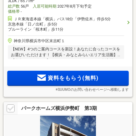
3LDK / 65.71m
総戸数
56戸
入居可能時期
2027年8月下旬予定
価格帯
-
ＪＲ東海道本線「横浜」バス18分「伊勢佐木」停歩5分
京急本線「日ノ出町」歩5分
ブルーライン「桜木町」歩11分
神奈川県横浜市中区末吉町１
【NEW】4つのご案内コースを新設！あなたに合ったコースを
お選びいただけます！【横浜・みなとみらいエリア生活圏】
【全邸リバービュー】スマートホームシステム、個別宅配ボ
ックスなどの先進的な設備とサービスを採用
資料をもらう(無料)
※SUUMOのお問い合わせページへ移動します
パークホームズ横浜伊勢町 第3期