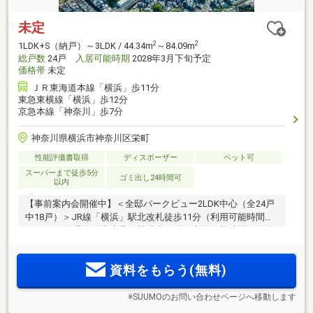
未定
2
2
1LDK+S（納戸）～3LDK / 44.34m
～84.09m
総戸数
24戸
入居可能時期
2028年3月下旬予定
価格帯
未定
ＪＲ東海道本線「横浜」歩11分
東急東横線「横浜」歩12分
京急本線「神奈川」歩7分
神奈川県横浜市神奈川区栄町
性能評価書取得
ディスポーザー
ペット可
スーパーまで徒歩5分
ゴミ出し24時間可
以内
【事前案内会開催中】＜全邸パークビュー2LDK中心（全24戸
中18戸）＞JR線「横浜」駅北改札徒歩11分（利用可能時間／
5:30AM～終電）／中央北改札徒歩13分（利用可能時間／始発
～終電）。「ヨコハマポートサイド地区」に誕生。「横浜ベ
イクォーター」徒歩8分。「神奈川公園」徒歩1分。買い物利
資料をもらう(無料)
便も緑も海も手に入る場所。
※SUUMOのお問い合わせページへ移動します