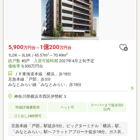
5,900
1億200
万円台～
万円台
2
2
1LDK～3LDK / 45.57m
～70.49m
総戸数
40戸
入居可能時期
2027年4月上旬予定
価格帯
9,500万円台
ＪＲ東海道本線「横浜」歩18分
京急本線「戸部」歩5分
みなとみらい線「みなとみらい」歩18分
神奈川県横浜市西区伊勢町３
スーパーまで徒歩5分
性能評価書取得
ペット可
以内
ゴミ出し24時間可
京急本線「戸部」駅徒歩5分。ビッグターミナル「横浜」駅、
「みなとみらい」駅へフラットアプローチ徒歩18分。ガス衣
類乾燥機「乾太くん」＋「乾太くんビルトイン収納」を全邸