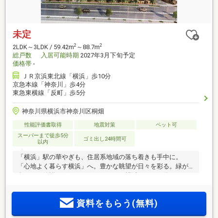
未定
2
2
2LDK～3LDK / 59.42m
～88.7m
総戸数
入居可能時期
2027年3月下旬予定
価格帯
-
ＪＲ京浜東北線「横浜」歩10分
京急本線「神奈川」歩4分
東急東横線「反町」歩5分
神奈川県横浜市神奈川区桐畑
性能評価書取得
地震対策
ペット可
スーパーまで徒歩5分
ゴミ出し24時間可
以内
「横浜」駅の華やぎも、住居系地域の落ち着きも手中に。
「心地よく暮らす横浜」へ。豊かな眺望が日々を彩る。緑が
息づく、静謐のグランドレジデンス。横浜をふだん使いしな
がら、生活利便施設も身近に揃った落ち着きある住環境≪物
件エントリー受付中≫
資料をもらう(無料)