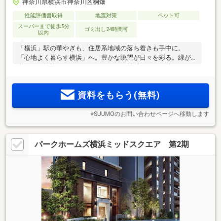
神奈川県横浜市神奈川区桐畑
性能評価書取得
地震対策
ペット可
スーパーまで徒歩5分
ゴミ出し24時間可
以内
「横浜」駅の華やぎも、住居系地域の落ち着きも手中に。
「心地よく暮らす横浜」へ。豊かな眺望が日々を彩る。緑が
息づく、静謐のグランドレジデンス。横浜をふだん使いしな
がら、生活利便施設も身近に揃った落ち着きある住環境≪物
件エントリー受付中≫
資料をもらう(無料)
※SUUMOのお問い合わせページへ移動します
パークホームズ横浜ミッドスクエア 第2期