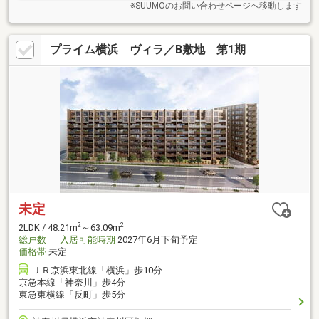
※SUUMOのお問い合わせページへ移動します
プライム横浜 ヴィラ／B敷地 第1期
未定
2
2
2LDK / 48.21m
～63.09m
総戸数
入居可能時期
2027年6月下旬予定
価格帯
未定
ＪＲ京浜東北線「横浜」歩10分
京急本線「神奈川」歩4分
東急東横線「反町」歩5分