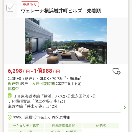
更新あり
ヴェレーナ横浜岩井町ヒルズ 先着順
6,298
1億988
万円～
万円
2
2
2LDK+S（納戸）～3LDK / 70.72m
～96.8m
総戸数
59戸
入居可能時期
2027年6月予定
価格帯
-
ＪＲ東海道本線「横浜」バス27分北永田停歩7分
ＪＲ横須賀線「保土ケ谷」歩12分
京急本線「井土ヶ谷」歩12分
神奈川県横浜市保土ケ谷区岩井町
セキュリティ充実
性能評価書取得
始発駅