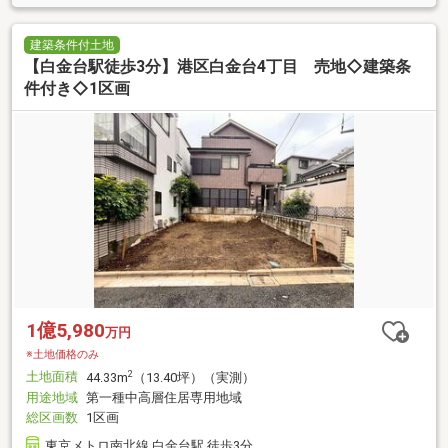
建築条件付土地
【白金台駅徒歩3分】港区白金台4丁目 売地◇建築条
件付き◇1区画
1億5,980
万円
※土地価格のみ
土地面積
2
44.33m
（13.40坪）（実測）
用途地域
第一種中高層住居専用地域
総区画数
1区画
東京メトロ南北線 白金台駅 徒歩3分