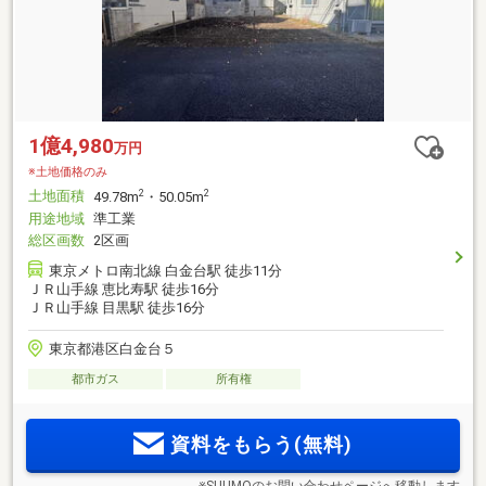
1億4,980
万円
※土地価格のみ
土地面積
2
2
49.78m
・50.05m
用途地域
準工業
総区画数
2区画
東京メトロ南北線 白金台駅 徒歩11分
ＪＲ山手線 恵比寿駅 徒歩16分
ＪＲ山手線 目黒駅 徒歩16分
東京都港区白金台５
都市ガス
所有権
資料をもらう(無料)
※SUUMOのお問い合わせページへ移動します