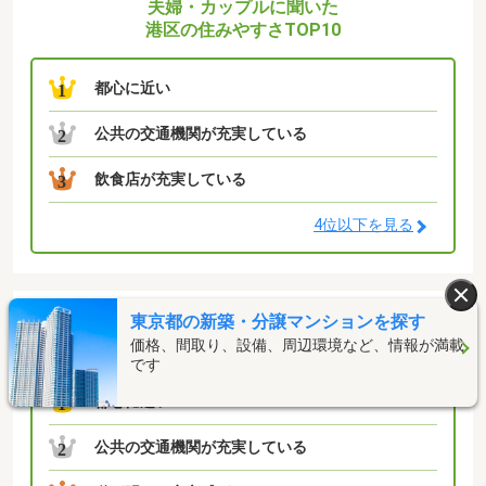
夫婦・カップルに聞いた
港区の住みやすさTOP10
都心に近い
1
公共の交通機関が充実している
2
飲食店が充実している
3
4位以下を見る
ファミリーに聞いた
東京都の新築・分譲マンションを探す
港区の住みやすさTOP10
価格、間取り、設備、周辺環境など、情報が満載
です
都心に近い
1
公共の交通機関が充実している
2