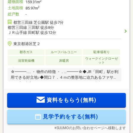
建物面積
2
159.31m
土地面積
2
85.97m
総戸数
-
都営三田線 芝公園駅 徒歩7分
都営三田線 三田駅 徒歩8分
ＪＲ山手線 田町駅 徒歩12分
東京都港区芝２
都市ガス
ルーフバルコニー
駐車場有り
ウォークインクローゼ
浴室乾燥機
床暖房
ット
☆━━━…‥ ・ 物件の特徴 ・ ‥ …━━━☆◆JR「田町」駅が利
用できる好立地♪◆間口７．４ｍの整形地に迫力あるファサー
ドの家♪◆広々としたエントランスにスケルトン階段や２ボー
ル洗面、１６１８バスルーム♪◆シューズクローゼットやウォ
ークインクローゼットなど収納豊富♪◆スーパー、コンビニ、
資料をもらう(無料)
公園等、生活環境良好♪是非、現地をご確認ください！
☆━━━…‥ ・ ━☆━ ・ ‥…━━━☆
見学予約をする(無料)
※SUUMOのお問い合わせページへ移動します