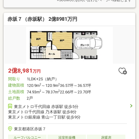
赤坂７（赤坂駅） 2億8981万円
2億8,981
万円
間取り
1LDK+2S（納戸）
建物面積
2
2
120.9m
～120.9m
36.57坪～36.57坪
土地面積
2
2
74.93m
～78.37m
22.66坪～23.70坪
総戸数
2戸
東京メトロ千代田線 赤坂駅 徒歩5分
東京メトロ千代田線 乃木坂駅 徒歩8分
東京メトロ銀座線 青山一丁目駅 徒歩9分
東京都港区赤坂７
ルーフバルコニー
浴室乾燥機
床暖房