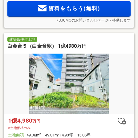
資料をもらう(無料)
※SUUMOのお問い合わせページへ移動します
建築条件付土地
白金台５（白金台駅） 1億4980万円
1億4,980
万円
※土地価格のみ
土地面積
2
2
49.38m
・49.81m
14.93坪・15.06坪