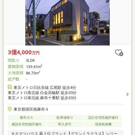
3億4,000
万円
間取り
3LDK
建物面積
2
139.41m
土地面積
2
86.73m
総戸数
-
東京メトロ日比谷線 広尾駅 徒歩4分
東京メトロ南北線 白金高輪駅 徒歩20分
東京メトロ南北線 麻布十番駅 徒歩20分
東京都港区南麻布４
都市ガス
駐車場有り
設計住宅性能評価付
建設住宅性能評価付
即入居可
浴室乾燥機
タカマツハウス 最上位ブランド【グランミラクラス】シリー