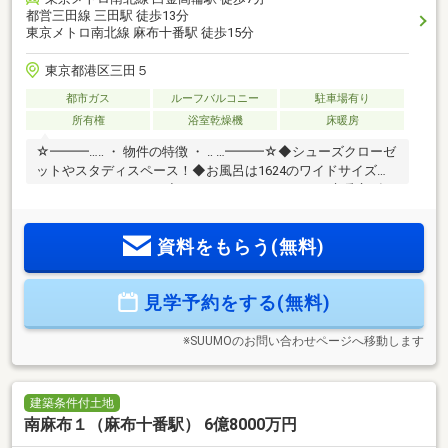
都営三田線 三田駅 徒歩13分
東京メトロ南北線 麻布十番駅 徒歩15分
東京都港区三田５
都市ガス
ルーフバルコニー
駐車場有り
所有権
浴室乾燥機
床暖房
☆━━━…‥ ・ 物件の特徴 ・ ‥ …━━━☆◆シューズクローゼ
ットやスタディスペース！◆お風呂は1624のワイドサイズ
♪LDKにはパントリー♪◆スマートホームシステム♪床暖房♪食
器洗浄乾燥機♪◆周辺は閑静な住宅地につき落ち着いた街並み
でお過ごし頂けます♪◆スーパー、コンビニ、公園等、生活環
資料をもらう(無料)
境良好♪是非、現地をご確認ください！☆━━━…‥ ・ ━☆━
・ ‥…━━━☆
見学予約をする(無料)
※SUUMOのお問い合わせページへ移動します
建築条件付土地
南麻布１（麻布十番駅） 6億8000万円