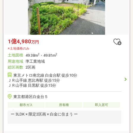
1億4,980
万円
※土地価格のみ
土地面積
2
2
49.38m
・49.81m
用途地域
準工業地域
総区画数
2区画
東京メトロ南北線 白金台駅 徒歩10分
ＪＲ山手線 恵比寿駅 徒歩15分
ＪＲ山手線 目黒駅 徒歩15分
東京都港区白金台５
都市ガス
所有権
即入居可
ー 3LDK × 限定2区画 × 白金に住まう ー