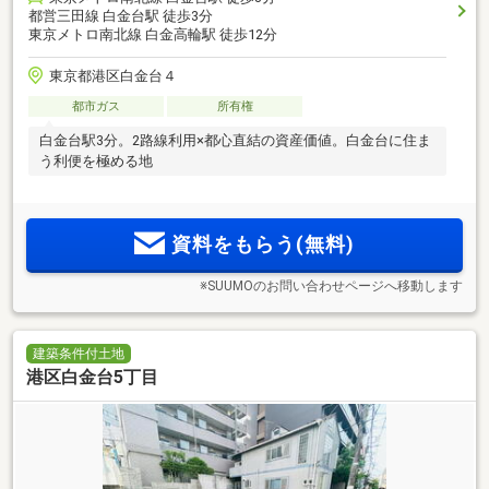
都営三田線 白金台駅 徒歩3分
東京メトロ南北線 白金高輪駅 徒歩12分
東京都港区白金台４
都市ガス
所有権
白金台駅3分。2路線利用×都心直結の資産価値。白金台に住ま
う利便を極める地
資料をもらう(無料)
※SUUMOのお問い合わせページへ移動します
建築条件付土地
港区白金台5丁目