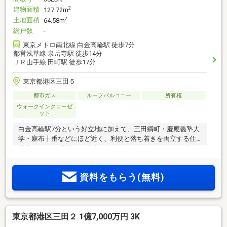
建物面積
2
127.72m
土地面積
2
64.58m
総戸数
-
東京メトロ南北線 白金高輪駅 徒歩7分
都営浅草線 泉岳寺駅 徒歩14分
ＪＲ山手線 田町駅 徒歩17分
東京都港区三田５
都市ガス
ルーフバルコニー
所有権
ウォークインクローゼ
ット
白金高輪駅7分という好立地に加えて、三田綱町・慶應義塾大
学・麻布十番などにほど近く、利便と落ち着きを両立する住
環境です！ ・港区では希少な新築戸建・新築、3LDK、3階
建・ルーフバルコニー 、ビルトインガレージ付 ・現在、建設
中（2026年8月竣工予定）・施工:イトーピアホーム・建物の意
資料をもらう(無料)
匠図面と物件の地図は当社にて保管しております。・現在、
外観のイメージ図・パースを作成中。当社が前所有者様から
当該土地をお預かりし、この度、デベロッパー様（新たな売
主様）から新築の販売をご依頼頂きました。この物件や近隣
東京都港区三田２ 1億7,000万円 3K
には熟知しておりますので、お気軽にお問合せください！