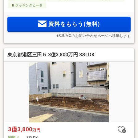
IHクッキングヒータ
資料をもらう(無料)
※SUUMOのお問い合わせページへ移動します
東京都港区三田５ 3億3,800万円 3SLDK
3億3,800
万円
間取り
3SLDK