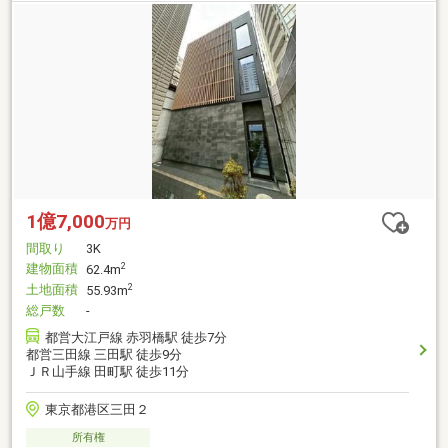
1億7,000
万円
間取り
3K
建物面積
2
62.4m
土地面積
2
55.93m
総戸数
-
都営大江戸線 赤羽橋駅 徒歩7分
都営三田線 三田駅 徒歩9分
ＪＲ山手線 田町駅 徒歩11分
東京都港区三田２
所有権