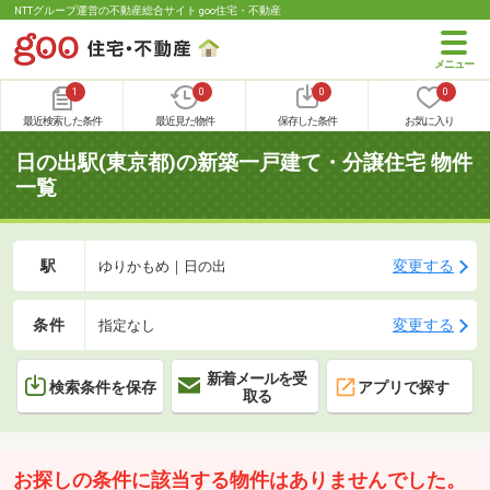
NTTグループ運営の不動産総合サイト goo住宅・不動産
1
0
0
0
最近検索した条件
最近見た物件
保存した条件
お気に入り
日の出駅(東京都)の新築一戸建て・分譲住宅 物件
一覧
駅
変更する
ゆりかもめ｜日の出
条件
変更する
指定なし
新着メールを受
検索条件を保存
アプリで探す
取る
お探しの条件に該当する物件はありませんでした。