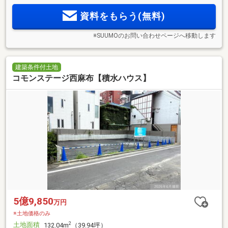
資料をもらう(無料)
※SUUMOのお問い合わせページへ移動します
建築条件付土地
コモンステージ西麻布【積水ハウス】
5億9,850
万円
※土地価格のみ
土地面積
2
132.04m
（39.94坪）