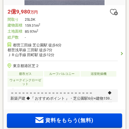
2億9,980
万円
間取り
2SLDK
建物面積
2
159.31m
土地面積
2
85.97m
総戸数
-
都営三田線 芝公園駅 徒歩6分
都営浅草線 三田駅 徒歩7分
ＪＲ山手線 田町駅 徒歩12分
東京都港区芝２
都市ガス
ルーフバルコニー
浴室乾燥機
ウォークインクローゼ
ット
＝＝＝＝＝＝＝＝＝＝＝＝＝＝＝＝＝＝＝＝＝＝ ◆
新築戸建 ◆『 おすすめポイント 』・芝公園駅6分×建物159㎡
超×23帖LDK…都心の静域に佇む大邸宅・吹抜けが創り出す開
放感…陽光に満たされる贅沢な空間・ルーフバルコニー…都心
を一望するプライベートテラス『 設備・仕様 』・アイランド
資料をもらう(無料)
キッチン…家族との会話が弾む洗練のデザイン・洗面台ツイン
ボウル…ホテルライクなゆとりあるサニタリー・WIC＆SIC…大