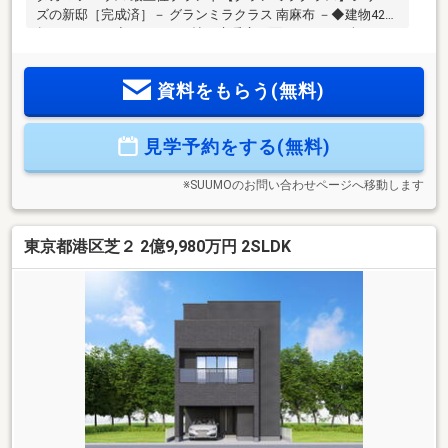
ズの新邸［完成済］－ グランミラクラス 南麻布 －◆建物42坪
超／３ＬＤＫ◆ＬＤＫ22.8帖／床暖房３面（キッチン含む）
◆ペニンシュラキッチン／カップボード備付け◆セパレート
洗面室／脱衣室と独立で家族のプライバシーに配慮◆脱衣室
資料をもらう(無料)
にガス式衣類乾燥機を配備◆バスルーム：LIXIL「SPAGE（ス
パージュ）」／アクアフィール・アクアタワー・浴室TV 他◆
主寝室9.2帖・ＷＩＣ＆書斎スペース付◆全室収納付き他、パ
見学予約をする(無料)
ントリー・ＳＩＣ等、収納豊富◆１階ホールにセカンド洗面
を配置◆EV車充電用電源設備付きシャッターガレージ
※SUUMOのお問い合わせページへ移動します
東京都港区芝２ 2億9,980万円 2SLDK