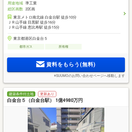
用途地域
準工業
総区画数
2区画
東京メトロ南北線 白金台駅 徒歩10分
ＪＲ山手線 目黒駅 徒歩16分
ＪＲ山手線 恵比寿駅 徒歩15分
東京都港区白金台５
都市ガス
所有権
資料をもらう(無料)
※SUUMOのお問い合わせページへ移動します
建築条件付土地
更新あり
白金台５（白金台駅） 1億4980万円