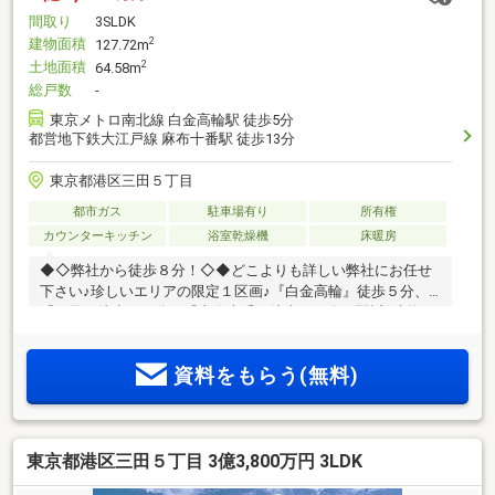
間取り
3SLDK
建物面積
2
127.72m
土地面積
2
64.58m
総戸数
-
東京メトロ南北線 白金高輪駅 徒歩5分
都営地下鉄大江戸線 麻布十番駅 徒歩13分
東京都港区三田５丁目
都市ガス
駐車場有り
所有権
カウンターキッチン
浴室乾燥機
床暖房
◆◇弊社から徒歩８分！◇◆どこよりも詳しい弊社にお任せ
下さい♪珍しいエリアの限定１区画♪『白金高輪』徒歩５分、
『三田』徒歩１３分、『麻布十番』徒歩１３分と駅近♪建物１
２０平米超の大型企画♪♪
資料をもらう(無料)
東京都港区三田５丁目 3億3,800万円 3LDK