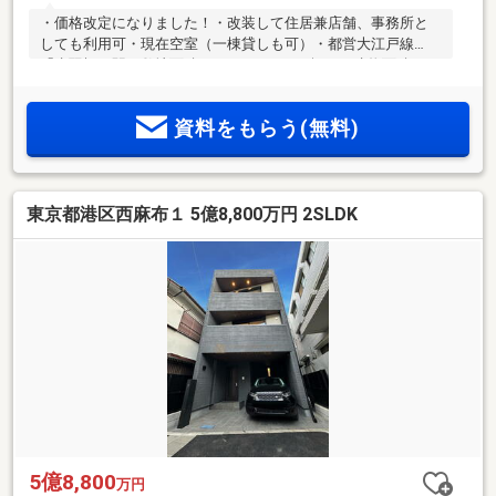
・価格改定になりました！・改装して住居兼店舗、事務所と
しても利用可・現在空室（一棟貸しも可）・都営大江戸線
「赤羽橋」駅・敷地面積：55.93㎡（16.91坪）・建物面積：1
階～3階合計：62.4㎡・一棟貸した場合の月額想定賃料：66万
円・都営三田線三田駅徒歩9分・周辺エリアの一棟収益物件も
資料をもらう(無料)
ご紹介可（1.88億円一棟店舗・住居ビル有）
東京都港区西麻布１ 5億8,800万円 2SLDK
5億8,800
万円