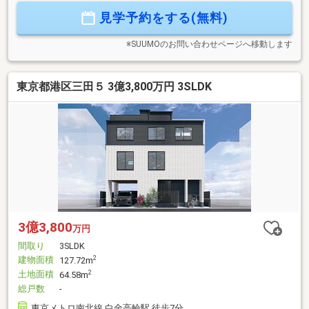
型収納完備で居住空間をより美しく・ビルトイン車庫付…大切
見学予約をする(無料)
な愛車を雨風から守る安心の設計── 見学予約・詳細は モリモ
ト・トラストへ ──＝＝＝＝＝＝＝＝＝＝＝＝＝＝＝＝＝＝＝
＝＝＝
※SUUMOのお問い合わせページへ移動します
東京都港区三田５ 3億3,800万円 3SLDK
3億3,800
万円
間取り
3SLDK
建物面積
2
127.72m
土地面積
2
64.58m
総戸数
-
東京メトロ南北線 白金高輪駅 徒歩7分