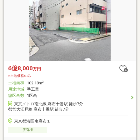
6億8,000
万円
※土地価格のみ
土地面積
2
102.18m
用途地域
準工業
総区画数
1区画
東京メトロ南北線 麻布十番駅 徒歩7分
都営大江戸線 麻布十番駅 徒歩7分
東京都港区南麻布１
所有権