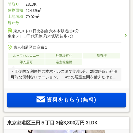
間取り
2SLDK
建物面積
2
124.39m
土地面積
2
79.02m
総戸数
-
東京メトロ日比谷線 六本木駅 徒歩6分
東京メトロ千代田線 乃木坂駅 徒歩7分
東京都港区西麻布１
ルーフバルコニー
駐車場有り
所有権
即入居可
浴室乾燥機
・圧倒的な利便性六本木ヒルズまで徒歩5分。2駅3路線が利用
可能な便利なロケーション。・4つの居室空間を備えたゆとり
ある住まい一般的な2LDKの枠にとどまらず、2つの寝室に加
え、サービスルーム、バストイレ付きの独立型書斎を備えた
実質4居室のプラン。・開放感のある住空間リビングは高天井
資料をもらう(無料)
で開放的。1階部分は専用バスルーム付きの独立型多機能スタ
ディルームとしても利用可能。・充実した設備大型車も駐車
可能なゆとりある駐車場、EV充電設備、屋上ソーラーパネ
ル、蓄電池を完備。・高い資産価値供給の少ない西麻布アド
東京都港区三田５丁目 3億3,800万円 3LDK
レスの新築戸建て。住まいとしても資産としても希少性の高
い物件です。