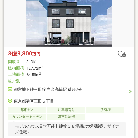
3億3,800
万円
間取り
3LDK
建物面積
2
127.72m
土地面積
2
64.58m
総戸数
-
都営地下鉄三田線 白金高輪駅 徒歩7分
東京都港区三田５丁目
都市ガス
駐車場有り
所有権
カウンターキッチン
浴室乾燥機
【モデルハウス見学可能】建物３８坪超の大型新築デザイナ
ーズ住宅♪