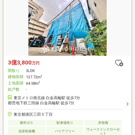
3億3,800
万円
間取り
3LDK
建物面積
2
127.72m
土地面積
2
64.58m
総戸数
-
東京メトロ南北線 白金高輪駅 徒歩7分
都営地下鉄三田線 白金高輪駅 徒歩7分
東京都港区三田５丁目
都市ガス
駐車場有り
所有権
ウォークインクローゼ
浴室乾燥機
バリアフリー
ット