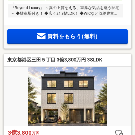
『Beyond Luxury』 ～真の上質をえる、重厚な気品を纏う邸宅
～ ◆駐車場付き！ ◆広々21.3帖LDK！ ◆WICなど収納豊富！
◆ルーフバルコニー付き！
資料をもらう(無料)
東京都港区三田５丁目 3億3,800万円 3SLDK
3億3,800
万円