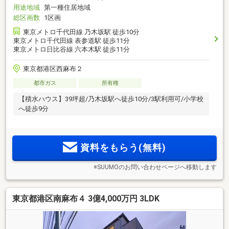
用途地域
第一種住居地域
総区画数
1区画
東京メトロ千代田線 乃木坂駅 徒歩10分
東京メトロ千代田線 表参道駅 徒歩11分
東京メトロ日比谷線 六本木駅 徒歩11分
東京都港区西麻布２
都市ガス
所有権
【積水ハウス】39坪超/乃木坂駅へ徒歩10分/3駅利用可/小学校
へ徒歩9分
資料をもらう(無料)
※SUUMOのお問い合わせページへ移動します
東京都港区南麻布４ 3億4,000万円 3LDK