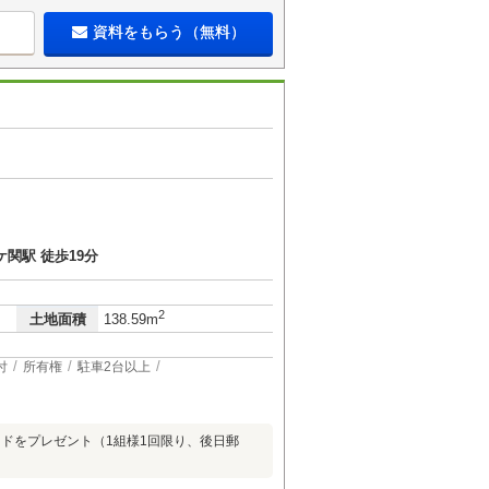
資料をもらう（無料）
関駅 徒歩19分
2
土地面積
138.59m
付
所有権
駐車2台以上
ードをプレゼント（1組様1回限り、後日郵