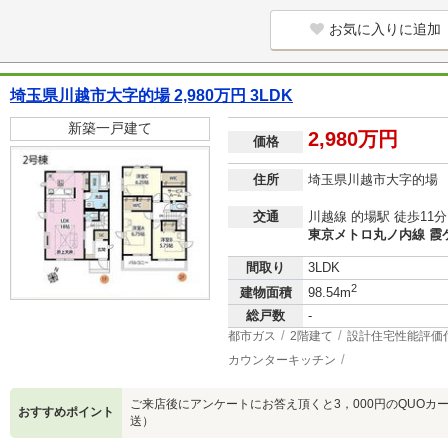
お気に入りに追加
埼玉県川越市大字的場 2,980万円 3LDK
新築一戸建て
2,980万円
価格
住所
埼玉県川越市大字的場
交通
川越線 的場駅 徒歩11分
東京メトロ丸ノ内線 霞ケ
間取り
3LDK
2
建物面積
98.54m
総戸数
-
都市ガス
2階建て
設計住宅性能評価
カウンターキッチン
ご来店後にアンケートにお答え頂くと3，000円のQUOカ
おすすめポイント
送）