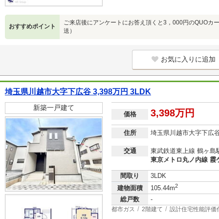
ご来店後にアンケートにお答え頂くと3，000円のQUOカ
おすすめポイント
送）
お気に入りに追加
埼玉県川越市大字下広谷 3,398万円 3LDK
新築一戸建て
3,398万円
価格
住所
埼玉県川越市大字下広
交通
東武鉄道東上線 鶴ヶ島駅
東京メトロ丸ノ内線 霞ケ
間取り
3LDK
2
建物面積
105.44m
総戸数
-
都市ガス
2階建て
設計住宅性能評価