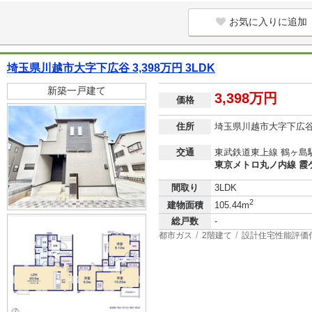
お気に入りに追加
埼玉県川越市大字下広谷 3,398万円 3LDK
新築一戸建て
3,398万円
価格
住所
埼玉県川越市大字下広
交通
東武鉄道東上線 鶴ヶ島駅
東京メトロ丸ノ内線 霞ケ
間取り
3LDK
2
建物面積
105.44m
総戸数
-
都市ガス
2階建て
設計住宅性能評価