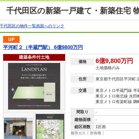
千代田区の新築一戸建て・新築住宅 
千代田区の物件一覧画面へのリンク
平河町２（半蔵門駅） 6億9800万円
建築条件付土地
6億9,800万円
価格
土地価格のみ
住所
東京都千代田区平河町
交通
東京メトロ半蔵門線 半
東京メトロ南北線 永田町
東京メトロ有楽町線 麹町
間取り
-
建物面積
-
総区画数
1区画
都市ガス
所有権