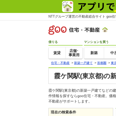
NTTグループ運営の不動産総合サイト goo
借りる
マンションを買う
店舗･
賃貸
新築
中
事業用
住宅・不動産
>
新築一戸建て
>
首都圏
>
東
霞ケ関駅(東京都)の
霞ケ関駅(東京都)の新築一戸建てなど
件情報を探すならgoo住宅・不動産。価
不動産がサポートします。
現在の検索条件