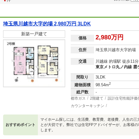
埼玉県川越市大字的場 2,980万円 3LDK
新築一戸建て
2,980万円
価格
住所
埼玉県川越市大字的場
交通
川越線 的場駅 徒歩11分
東京メトロ丸ノ内線 霞ケ
間取り
3LDK
2
建物面積
98.54m
総戸数
-
都市ガス
2階建て
設計住宅性能評価
カウンターキッチン
マイホーム探しには、生活費、教育費、老後費、人生の三
おすすめポイント
とが大切です。弊社では住宅FPアドバイザーが、お客様
します。