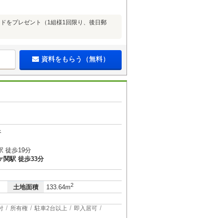
ードをプレゼント（1組様1回限り、後日郵
資料をもらう（無料）
谷
 徒歩19分
関駅 徒歩33分
2
土地面積
133.64m
付
所有権
駐車2台以上
即入居可