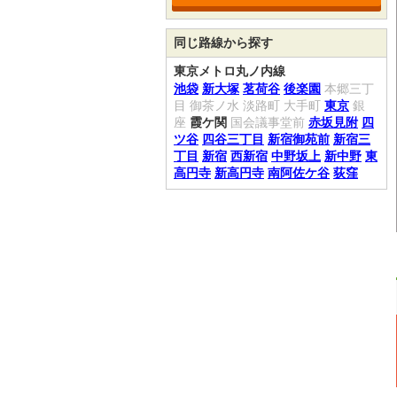
同じ路線から探す
東京メトロ丸ノ内線
池袋
新大塚
茗荷谷
後楽園
本郷三丁
目
御茶ノ水
淡路町
大手町
東京
銀
座
霞ケ関
国会議事堂前
赤坂見附
四
ツ谷
四谷三丁目
新宿御苑前
新宿三
丁目
新宿
西新宿
中野坂上
新中野
東
高円寺
新高円寺
南阿佐ケ谷
荻窪