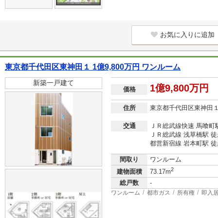
お気に入りに追加
東京都千代田区東神田１ 1億9,800万円 ワンルーム
新築一戸建て
1億9,800万円
価格
住所
東京都千代田区東神田
交通
ＪＲ総武線快速 馬喰町駅
ＪＲ総武線 浅草橋駅 徒
都営新宿線 岩本町駅 徒
間取り
ワンルーム
2
建物面積
73.17m
総戸数
-
ワンルーム
都市ガス
所有権
即入