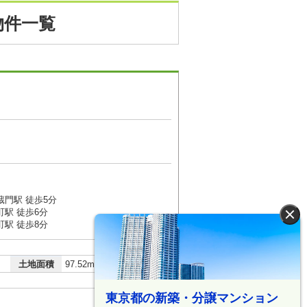
物件一覧
２
蔵門駅 徒歩5分
駅 徒歩6分
×
駅 徒歩8分
2
土地面積
97.52m
東京都の新築・分譲マンション