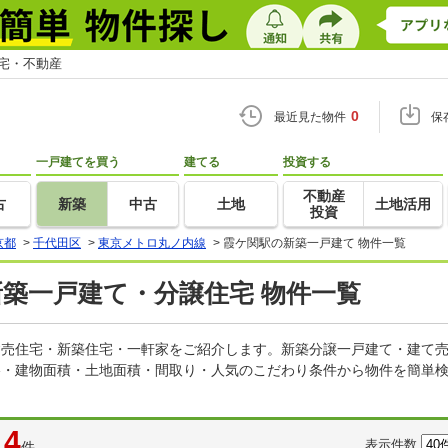
住宅・不動産
0
最近見た物件
保
一戸建てを買う
建てる
投資する
不動産
古
新築
中古
土地
土地活用
投資
京都
>
千代田区
>
東京メトロ丸ノ内線
>
霞ケ関駅の新築一戸建て 物件一覧
新築一戸建て・分譲住宅 物件一覧
の建売住宅・新築住宅・一軒家をご紹介します。新築分譲一戸建て・建て
格・建物面積・土地面積・間取り・人気のこだわり条件から物件を簡単検
4
表示件数
件