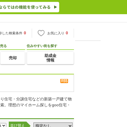
0
0
存した検索条件
お気に入り
売る
住みやすい街を探す
助成金
売却
情報
売り住宅・分譲住宅などの新築一戸建て物
索。理想のマイホーム探しをgoo住宅・
並び替え