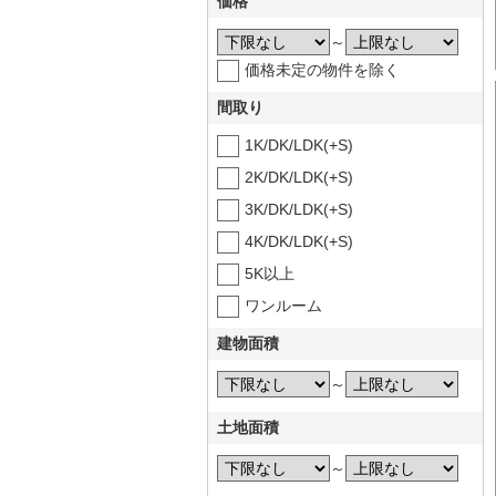
価格
～
価格未定の物件を除く
間取り
1K/DK/LDK(+S)
2K/DK/LDK(+S)
3K/DK/LDK(+S)
4K/DK/LDK(+S)
5K以上
ワンルーム
建物面積
～
土地面積
～