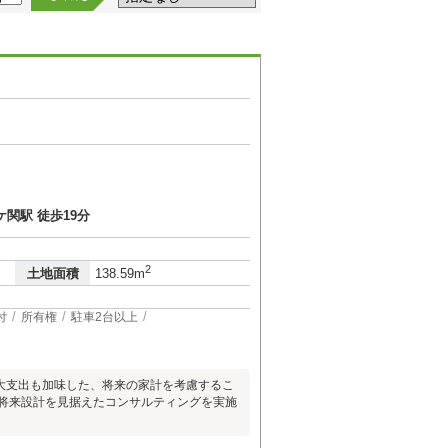
関駅 徒歩19分
2
土地面積
138.59m
付
所有権
駐車2台以上
大支出も加味した、将来の家計を考慮するこ
の将来設計を見据えたコンサルティングを実施