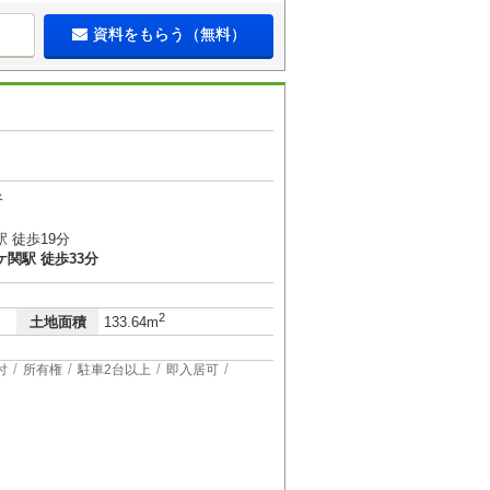
資料をもらう（無料）
谷
 徒歩19分
関駅 徒歩33分
2
土地面積
133.64m
付
所有権
駐車2台以上
即入居可