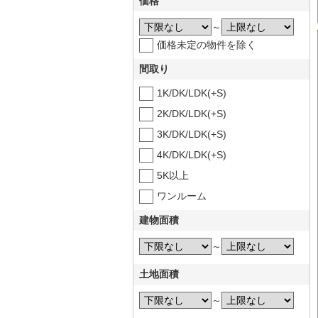
価格
～
価格未定の物件を除く
間取り
1K/DK/LDK(+S)
2K/DK/LDK(+S)
3K/DK/LDK(+S)
4K/DK/LDK(+S)
5K以上
ワンルーム
建物面積
～
土地面積
～