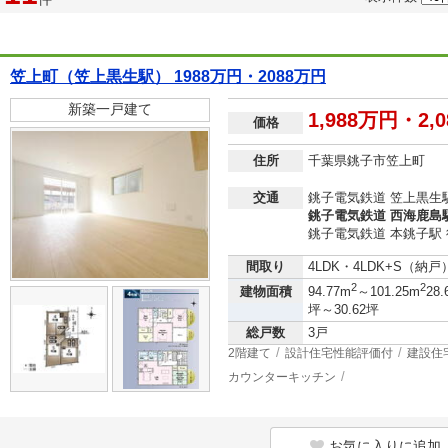
笠上町（笠上黒生駅） 1988万円・2088万円
新築一戸建て
1,988万円・2,
価格
住所
千葉県銚子市笠上町
交通
銚子電気鉄道 笠上黒生駅
銚子電気鉄道 西海鹿島駅
銚子電気鉄道 本銚子駅 
間取り
4LDK・4LDK+S（納戸
2
2
建物面積
94.77m
～101.25m
28.
坪～30.62坪
総戸数
3戸
2階建て
設計住宅性能評価付
建設住
カウンターキッチン
お気に入りに追加