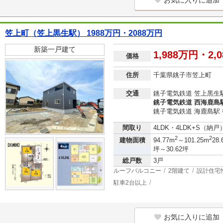
お気に入りに追加
笠上町（笠上黒生駅） 1988万円・2088万円
新築一戸建て
1,988万円・2,
価格
住所
千葉県銚子市笠上町
交通
銚子電気鉄道 笠上黒生駅
銚子電気鉄道 西海鹿島駅
銚子電気鉄道 海鹿島駅 
間取り
4LDK・4LDK+S（納戸
2
2
建物面積
94.77m
～101.25m
28.
坪～30.62坪
総戸数
3戸
ルーフバルコニー
2階建て
設計住宅
駐車2台以上
お気に入りに追加