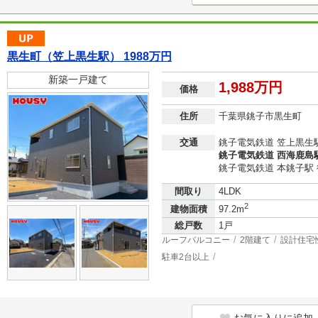
黒生町（笠上黒生駅） 1988万円
新築一戸建て
1,988万円
価格
住所
千葉県銚子市黒生町
交通
銚子電気鉄道 笠上黒生駅
銚子電気鉄道 西海鹿島駅
銚子電気鉄道 本銚子駅 
間取り
4LDK
2
建物面積
97.2m
総戸数
1戸
ルーフバルコニー
2階建て
設計住宅
駐車2台以上