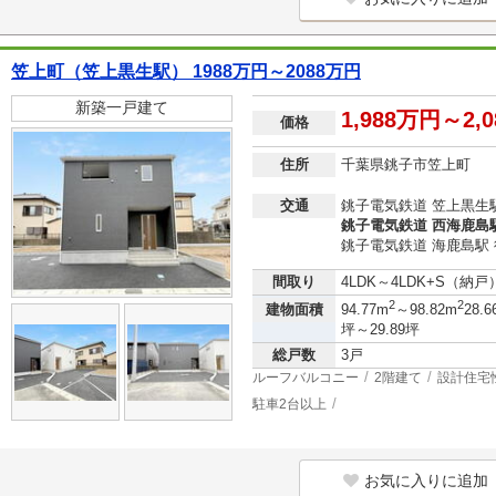
笠上町（笠上黒生駅） 1988万円～2088万円
新築一戸建て
1,988万円～2,
価格
住所
千葉県銚子市笠上町
交通
銚子電気鉄道 笠上黒生駅
銚子電気鉄道 西海鹿島駅
銚子電気鉄道 海鹿島駅 
間取り
4LDK～4LDK+S（納戸
2
2
建物面積
94.77m
～98.82m
28.6
坪～29.89坪
総戸数
3戸
ルーフバルコニー
2階建て
設計住宅
駐車2台以上
お気に入りに追加