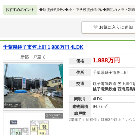
おすすめポイント
◆駅徒歩約9分♪◆小・中学校徒歩圏内♪◆防犯カメラ・制
お気に入りに追加
千葉県銚子市笠上町 1,988万円 4LDK
新築一戸建て
1,988万円
価格
住所
千葉県銚子市笠上町
交通
銚子電気鉄道 笠上黒生駅
銚子電気鉄道 西海鹿島駅
間取り
4LDK
2
建物面積
94.77m
総戸数
-
2階建て
所有権
駐車2台以上
カウ