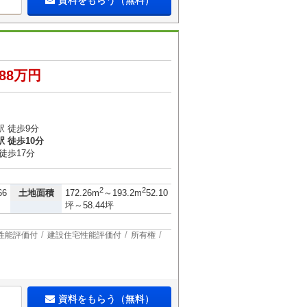
資料をもらう（無料）
088万円
 徒歩9分
 徒歩10分
徒歩17分
）
2
2
土地面積
66
172.26m
～193.2m
52.10
坪～58.44坪
性能評価付
建設住宅性能評価付
所有権
資料をもらう（無料）