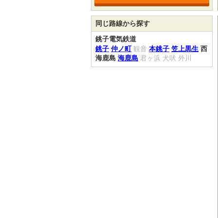
同じ路線から探す
銚子電気鉄道
銚子
仲ノ町
観音
本銚子
笠上黒生
西
海鹿島
海鹿島
君ヶ浜
犬吠
外川