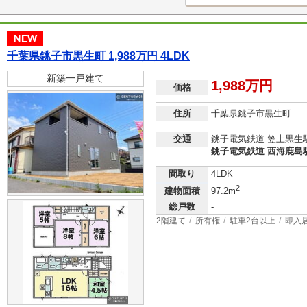
千葉県銚子市黒生町 1,988万円 4LDK
新築一戸建て
1,988万円
価格
住所
千葉県銚子市黒生町
交通
銚子電気鉄道 笠上黒生駅
銚子電気鉄道 西海鹿島駅
間取り
4LDK
2
建物面積
97.2m
総戸数
-
2階建て
所有権
駐車2台以上
即入