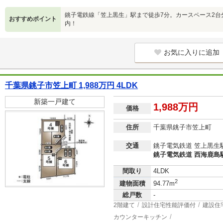
銚子電鉄線「笠上黒生」駅まで徒歩7分。カースペース2台
おすすめポイント
内！
お気に入りに追加
千葉県銚子市笠上町 1,988万円 4LDK
新築一戸建て
1,988万円
価格
住所
千葉県銚子市笠上町
交通
銚子電気鉄道 笠上黒生駅
銚子電気鉄道 西海鹿島駅
間取り
4LDK
2
建物面積
94.77m
総戸数
-
2階建て
設計住宅性能評価付
建設住
カウンターキッチン