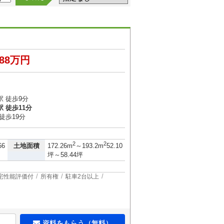
088万円
 徒歩9分
 徒歩11分
徒歩19分
）
2
2
土地面積
66
172.26m
～193.2m
52.10
坪～58.44坪
宅性能評価付
所有権
駐車2台以上
資料をもらう（無料）