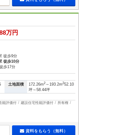
088万円
 徒歩9分
 徒歩10分
徒歩17分
）
2
2
土地面積
6
172.26m
～193.2m
52.10
坪～58.44坪
性能評価付
建設住宅性能評価付
所有権
資料をもらう（無料）