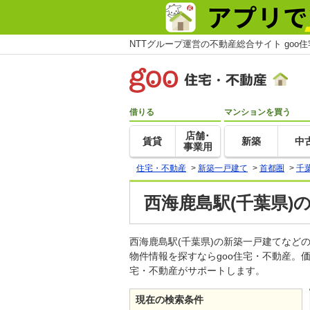
NTTグループ運営の不動産総合サイト goo
借りる
マンションを買う
店舗･
賃貸
新築
中
事業用
住宅・不動産
>
新築一戸建て
>
首都圏
>
千
西海鹿島駅(千葉県)
西海鹿島駅(千葉県)の新築一戸建てな
物件情報を探すならgoo住宅・不動産。
宅・不動産がサポートします。
現在の検索条件