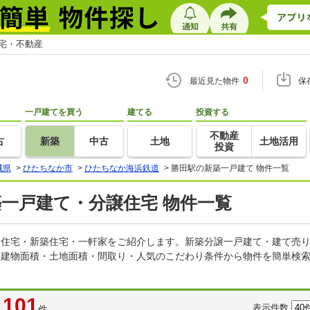
住宅・不動産
0
最近見た物件
保
一戸建てを買う
建てる
投資する
不動産
古
新築
中古
土地
土地活用
投資
城県
>
ひたちなか市
>
ひたちなか海浜鉄道
>
勝田駅の新築一戸建て 物件一覧
築一戸建て・分譲住宅 物件一覧
建売住宅・新築住宅・一軒家をご紹介します。新築分譲一戸建て・建て売
・建物面積・土地面積・間取り・人気のこだわり条件から物件を簡単検索
101
表示件数
件