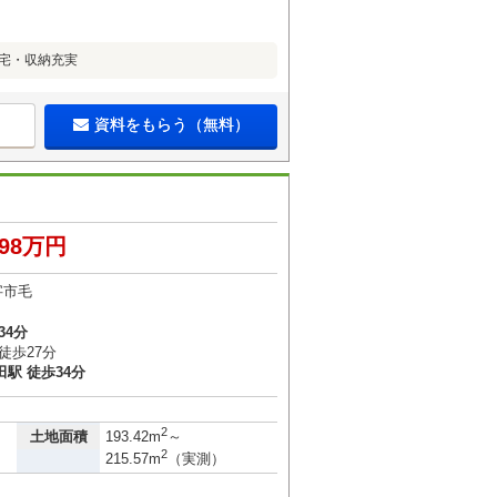
住宅・収納充実
資料をもらう（無料）
198万円
字市毛
34分
徒歩27分
駅 徒歩34分
2
土地面積
193.42m
～
2
215.57m
（実測）