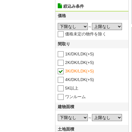
絞込み条件
価格
～
価格未定の物件を除く
間取り
1K/DK/LDK(+S)
2K/DK/LDK(+S)
3K/DK/LDK(+S)
4K/DK/LDK(+S)
5K以上
ワンルーム
建物面積
～
土地面積