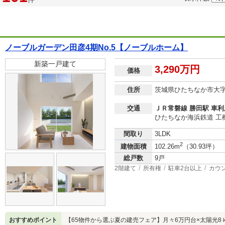
ノーブルガーデン田彦4期No.5【ノーブルホーム】
新築一戸建て
3,290万円
価格
住所
茨城県ひたちなか市大
交通
ＪＲ常磐線 勝田駅 車利用
ひたちなか海浜鉄道 工機前
間取り
3LDK
2
建物面積
102.26m
（30.93坪）
総戸数
9戸
2階建て
所有権
駐車2台以上
カウ
おすすめポイント
【65物件から選ぶ夏の建売フェア】月々6万円台×太陽光8