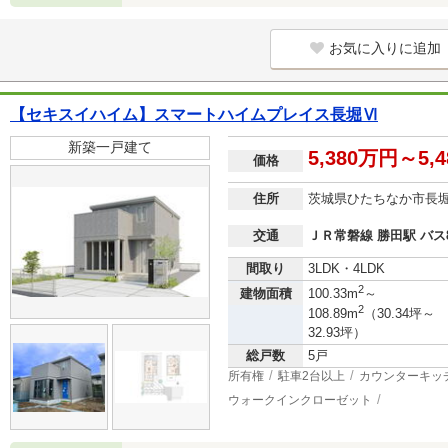
お気に入りに追加
【セキスイハイム】スマートハイムプレイス長堀Ⅵ
新築一戸建て
5,380万円～5,
価格
住所
茨城県ひたちなか市長
交通
ＪＲ常磐線 勝田駅 バス
間取り
3LDK・4LDK
2
建物面積
100.33m
～
2
108.89m
（30.34坪～
32.93坪）
総戸数
5戸
所有権
駐車2台以上
カウンターキッ
ウォークインクローゼット