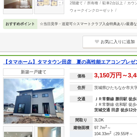
2階建て
所有権
駐車2台以上
カウ
ウォークインクローゼット
おすすめポイント
☆当日見学・送迎可☆スマートクラブ入会特典あり♪最適な
お気に入りに追加
【タマホーム】タマタウン田彦 夏の高性能エアコンプレゼン
新築一戸建て
3,150万円～3,
価格
住所
茨城県ひたちなか市大
交通
ＪＲ常磐線 勝田駅 徒歩
ＪＲ常磐線 佐和駅 徒歩
茨城交通 田彦 徒歩12分
間取り
3LDK
2
建物面積
97.7m
～
2
104.33m
（29.55坪～