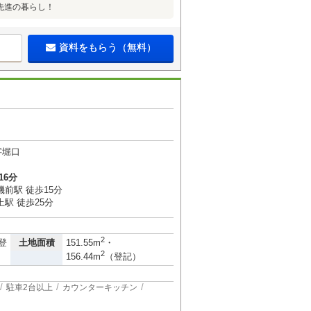
先進の暮らし！
資料をもらう（無料）
字堀口
16分
前駅 徒歩15分
駅 徒歩25分
2
土地面積
登
151.55m
・
2
156.44m
（登記）
駐車2台以上
カウンターキッチン