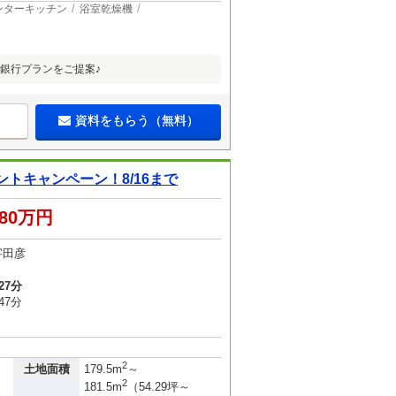
ンターキッチン
浴室乾燥機
銀行プランをご提案♪
資料をもらう（無料）
トキャンペーン！8/16まで
480万円
字田彦
27分
47分
2
土地面積
179.5m
～
2
181.5m
（54.29坪～