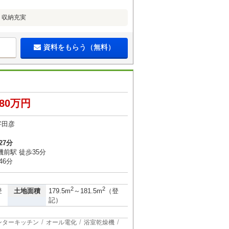
・収納充実
資料をもらう（無料）
480万円
字田彦
27分
前駅 徒歩35分
46分
2
2
土地面積
登
179.5m
～181.5m
（登
記）
ンターキッチン
オール電化
浴室乾燥機