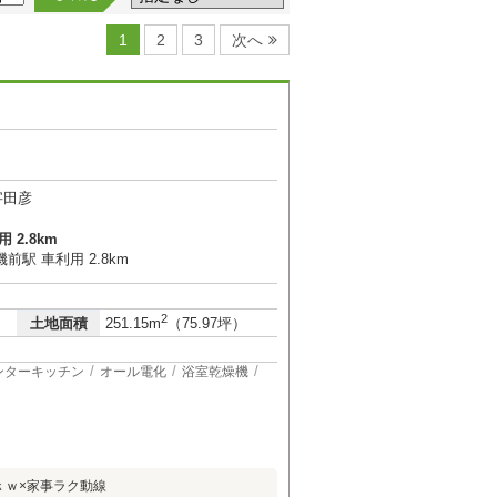
1
2
3
次へ
字田彦
 2.8km
駅 車利用 2.8km
2
土地面積
251.15m
（75.97坪）
ンターキッチン
オール電化
浴室乾燥機
ｋｗ×家事ラク動線