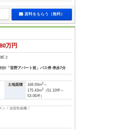
資料をもらう（無料）
480万円
堀町２
8分/「笹野アパート前」バス停 停歩7分
2
土地面積
168.93m
～
2
175.43m
（51.10坪～
53.06坪）
チン
浴室乾燥機