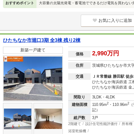
おすすめポイント
大容量の太陽光発電・蓄電池でできるだけ電気を買わない
お気に入りに追加
ひたちなか市堀口3期 全3棟 残り2棟
新築一戸建て
2,990万円
価格
住所
茨城県ひたちなか市大
交通
ＪＲ常磐線 勝田駅 徒歩
ひたちなか海浜鉄道 工機
ひたちなか海浜鉄道 金上
間取り
3LDK・4LDK
2
2
建物面積
110.95m
・110.96m
（
記）
総戸数
3戸
2階建て
設計住宅性能評価付
所有権
浴室乾燥機