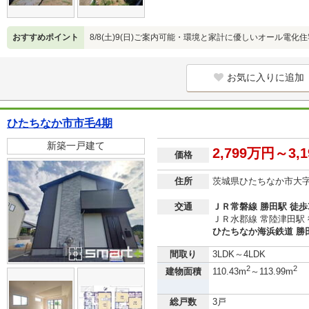
おすすめポイント
8/8(土)9(日)ご案内可能・環境と家計に優しいオール電化
お気に入りに追加
ひたちなか市市毛4期
新築一戸建て
2,799万円～3,
価格
住所
茨城県ひたちなか市大
交通
ＪＲ常磐線 勝田駅 徒歩
ＪＲ水郡線 常陸津田駅 
ひたちなか海浜鉄道 勝田
間取り
3LDK～4LDK
2
2
建物面積
110.43m
～113.99m
総戸数
3戸