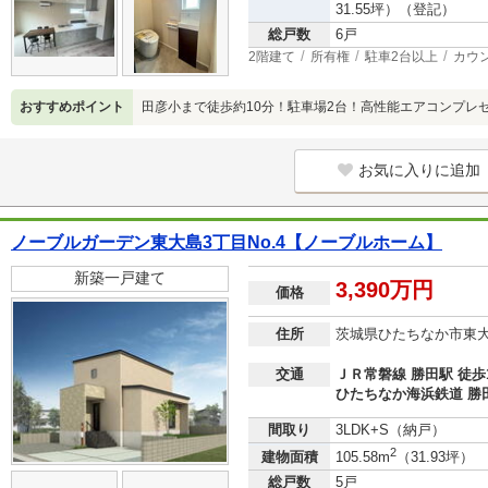
31.55坪）（登記）
総戸数
6戸
2階建て
所有権
駐車2台以上
カウ
おすすめポイント
田彦小まで徒歩約10分！駐車場2台！高性能エアコンプレゼン
お気に入りに追加
ノーブルガーデン東大島3丁目No.4【ノーブルホーム】
新築一戸建て
3,390万円
価格
住所
茨城県ひたちなか市東
交通
ＪＲ常磐線 勝田駅 徒歩
ひたちなか海浜鉄道 勝田
間取り
3LDK+S（納戸）
2
建物面積
105.58m
（31.93坪）
総戸数
5戸