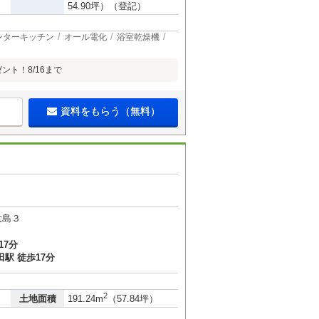
54.90坪）（登記）
ンターキッチン
オール電化
浴室乾燥機
ト！8/16まで
資料をもらう（無料）
大島３
17分
駅 徒歩17分
2
土地面積
191.24m
（57.84坪）