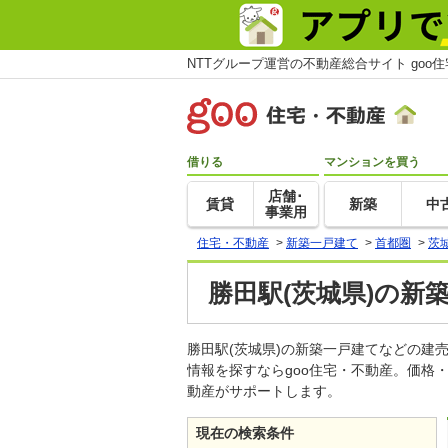
NTTグループ運営の不動産総合サイト goo
借りる
マンションを買う
店舗･
賃貸
新築
中
事業用
住宅・不動産
>
新築一戸建て
>
首都圏
>
茨
勝田駅(茨城県)の新
勝田駅(茨城県)の新築一戸建てなどの
情報を探すならgoo住宅・不動産。価格
動産がサポートします。
現在の検索条件