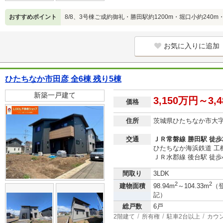
おすすめポイント
8/8、3号棟ご成約御礼・勝田駅約1200m・堀口小約240m
お気に入りに追加
ひたちなか市田彦 全6棟 残り5棟
新築一戸建て
3,150万円～3,
価格
住所
茨城県ひたちなか市大
交通
ＪＲ常磐線 勝田駅 徒歩
ひたちなか海浜鉄道 工機
ＪＲ水郡線 後台駅 徒歩
間取り
3LDK
2
2
建物面積
98.94m
～104.33m
（
記）
総戸数
6戸
2階建て
所有権
駐車2台以上
カウ