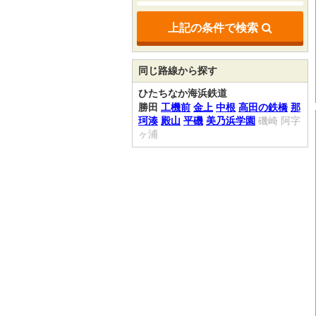
上記の条件で検索
同じ路線から探す
ひたちなか海浜鉄道
勝田
工機前
金上
中根
高田の鉄橋
那
珂湊
殿山
平磯
美乃浜学園
磯崎
阿字
ヶ浦