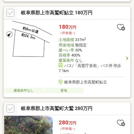
黄色い看板・黄色い車を見かけたことありませんか。私たちが美
濃善不動産です！岐阜を知っている岐阜の不動産エキスパート！
岐阜県郡上市高鷲町鮎立 180万円
土地探しも住まい探しも建築も不動産のことならお任せ下さい。
■売買保有物件1000件以上！
180
万円
（坪単価:-）
2
土地面積
337m
用途地域
無指定
建ぺい率
30%
容積率
400%
建築条件
なし
バス/「高鷲庁舎前」バス停 停歩
7.1km
岐阜県郡上市高鷲町鮎立
建築条件なし
更地
岐阜県郡上市高鷲町大鷲 280万円
280
万円
（坪単価:-）