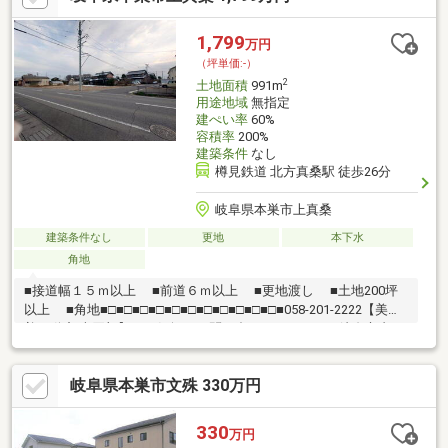
■売買保有物件1000件以上！
1,799
万円
（坪単価:-）
2
土地面積
991m
用途地域
無指定
建ぺい率
60%
容積率
200%
建築条件
なし
樽見鉄道 北方真桑駅 徒歩26分
岐阜県本巣市上真桑
建築条件なし
更地
本下水
角地
■接道幅１５ｍ以上 ■前道６ｍ以上 ■更地渡し ■土地200坪
以上 ■角地■□■□■□■□■□■□■□■□■□■□■□■058-201-2222【美濃
善不動産 売買部】へお気軽にお問い合わせください！岐阜市内で
黄色い店舗・黄色い看板・黄色い車を見かけたことありません
か。私たちが美濃善不動産です！岐阜を知っている岐阜の不動産
岐阜県本巣市文殊 330万円
エキスパート！土地探しも住まい探しも建築も不動産のことなら
お任せ下さい。■売買保有物件1000件以上！
330
万円