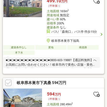
499.10
万円
（坪単価:-）
2
土地面積
165m
用途地域
無指定
建ぺい率
60%
容積率
200%
建築条件
なし
バス/「森南口」バス停 停歩15分
岐阜県本巣市下福島
建築条件なし
更地
南道路
本下水
■□■□■□■□■□■□■□■□■□■□■□■0800-603-1988?【通話料無料】へ
お気軽にお問い合わせください！岐阜市内で黄色い店舗・黄色い
看板・黄色い車を見かけたことありませんか。私たちが美濃善不
動産です！岐阜を知っている岐阜の不動産エキスパート！土地探
しも住まい探しも建築も不動産のことならお任せ下さい。■売買
岐阜県本巣市下真桑 594万円
保有物件1000件以上！
594
万円
（坪単価:-）
2
土地面積
280.49m