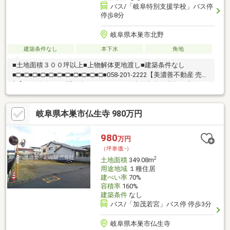
バス/「岐阜特別支援学校」バス停
停歩8分
岐阜県本巣市北野
建築条件なし
本下水
角地
■土地面積３００坪以上■上物解体更地渡し■建築条件なし
■□■□■□■□■□■□■□■□■□■□■□■058-201-2222【美濃善不動産 売買
部】へお気軽にお問い合わせください！岐阜市内で黄色い店舗・
黄色い看板・黄色い車を見かけたことありませんか。私たちが美
濃善不動産です！岐阜を知っている岐阜の不動産エキスパート！
岐阜県本巣市仏生寺 980万円
土地探しも住まい探しも建築も不動産のことならお任せ下さい。
■売買保有物件1000件以上！
980
万円
（坪単価:-）
2
土地面積
349.08m
用途地域
１種住居
建ぺい率
70%
容積率
160%
建築条件
なし
バス/「加茂若宮」バス停 停歩3分
岐阜県本巣市仏生寺