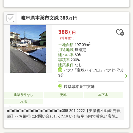
【通話料無料】へお気軽にお問い合わせください！岐阜市内で黄
色い店舗・黄色い看板・黄色い車を見かけたことありませんか。
私たちが美濃善不動産です！岐阜を知っている岐阜の不動産エキ
岐阜県本巣市文殊 388万円
スパート！土地探しも住まい探しも建築も不動産のことならお任
せ下さい。■売買保有物件1000件以上！
388
万円
（坪単価:-）
2
土地面積
197.09m
用途地域
無指定
建ぺい率
60%
容積率
200%
建築条件
なし
バス/「宝珠ハイツ口」バス停 停歩
3分
岐阜県本巣市文殊
建築条件なし
更地
本下水
角地
■□■□■□■□■□■□■□■□■□■□■□■058-201-2222【美濃善不動産 売買
部】へお気軽にお問い合わせください！岐阜市内で黄色い店舗・
黄色い看板・黄色い車を見かけたことありませんか。私たちが美
濃善不動産です！岐阜を知っている岐阜の不動産エキスパート！