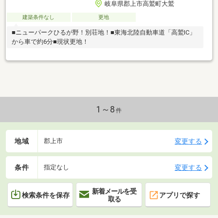
岐阜県郡上市高鷲町大鷲
建築条件なし
更地
■ニューパークひるが野！別荘地！■東海北陸自動車道「高鷲IC」
から車で約6分■現状更地！
1～8
件
地域
変更する
郡上市
条件
変更する
指定なし
新着メールを受
検索条件を保存
アプリで探す
取る