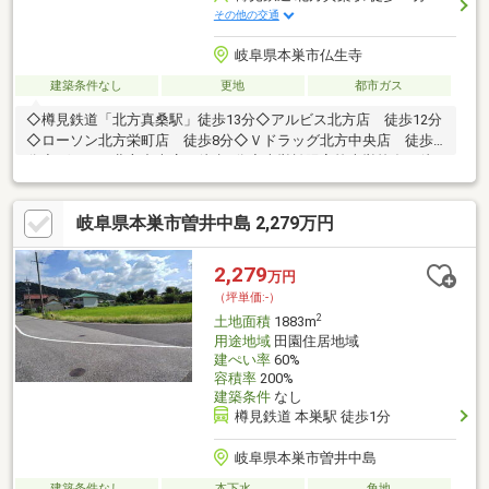
その他の交通
岐阜県本巣市仏生寺
建築条件なし
更地
都市ガス
◇樽見鉄道「北方真桑駅」徒歩13分◇アルビス北方店 徒歩12分
◇ローソン北方栄町店 徒歩8分◇Ｖドラッグ北方中央店 徒歩7
分◇ゲンキー北方中央店 徒歩7分◇本巣松陽高校本巣校舎 徒
歩8分◇岐阜第一高校 徒歩9分
岐阜県本巣市曽井中島 2,279万円
2,279
万円
（坪単価:-）
2
土地面積
1883m
用途地域
田園住居地域
建ぺい率
60%
容積率
200%
建築条件
なし
樽見鉄道 本巣駅 徒歩1分
岐阜県本巣市曽井中島
建築条件なし
本下水
角地