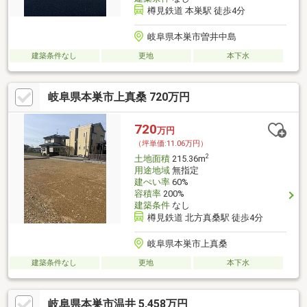
樽見鉄道 本巣駅 徒歩4分
岐阜県本巣市曽井中島
建築条件なし
更地
本下水
岐阜県本巣市上真桑 720万円
720
万円
（坪単価:11.06万円）
2
土地面積
215.36m
用途地域
無指定
建ぺい率
60%
容積率
200%
建築条件
なし
樽見鉄道 北方真桑駅 徒歩4分
岐阜県本巣市上真桑
建築条件なし
更地
本下水
岐阜県本巣市温井 5,458万円