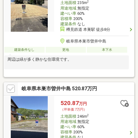
2
土地面積
235m
用途地域
無指定
建ぺい率
60%
容積率
200%
建築条件
なし
樽見鉄道 本巣駅 徒歩8分
岐阜県本巣市曽井中島
建築条件なし
更地
本下水
周辺は緑が多く静かな住環境です。
岐阜県本巣市曽井中島 520.87万円
520.87
万円
（坪単価:7万円）
2
土地面積
246m
用途地域
無指定
建ぺい率
60%
容積率
200%
建築条件
なし