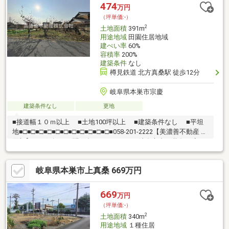
474
万円
（坪単価:-）
2
土地面積
391m
用途地域
田園住居地域
建ぺい率
60%
容積率
200%
建築条件
なし
樽見鉄道 北方真桑駅 徒歩12分
岐阜県本巣市宗慶
建築条件なし
更地
■接道幅１０ｍ以上 ■土地100坪以上 ■建築条件なし ■平坦
地■□■□■□■□■□■□■□■□■□■□■□■058-201-2222【美濃善不動産 売
買部】へお気軽にお問い合わせください！岐阜市内で黄色い店
舗・黄色い看板・黄色い車を見かけたことありませんか。私たち
が美濃善不動産です！岐阜を知っている岐阜の不動産エキスパー
岐阜県本巣市上真桑 669万円
ト！土地探しも住まい探しも建築も不動産のことならお任せ下さ
い。■売買保有物件1000件以上！
669
万円
（坪単価:-）
2
土地面積
340m
用途地域
１種住居