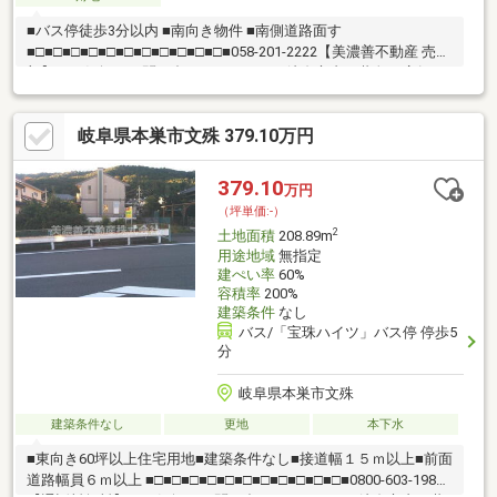
■バス停徒歩3分以内 ■南向き物件 ■南側道路面す
■□■□■□■□■□■□■□■□■□■□■□■058-201-2222【美濃善不動産 売買
部】へお気軽にお問い合わせください！岐阜市内で黄色い店舗・
黄色い看板・黄色い車を見かけたことありませんか。私たちが美
濃善不動産です！岐阜を知っている岐阜の不動産エキスパート！
岐阜県本巣市文殊 379.10万円
土地探しも住まい探しも建築も不動産のことならお任せ下さい。
■売買保有物件1000件以上！
379.10
万円
（坪単価:-）
2
土地面積
208.89m
用途地域
無指定
建ぺい率
60%
容積率
200%
建築条件
なし
バス/「宝珠ハイツ」バス停 停歩5
分
岐阜県本巣市文殊
建築条件なし
更地
本下水
■東向き60坪以上住宅用地■建築条件なし■接道幅１５ｍ以上■前面
道路幅員６ｍ以上 ■□■□■□■□■□■□■□■□■□■□■□■0800-603-1988?