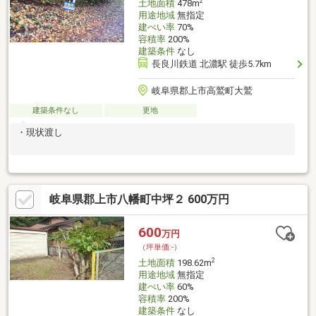
2
土地面積
478m
用途地域
無指定
建ぺい率
70%
容積率
200%
建築条件
なし
長良川鉄道 北濃駅 徒歩5.7km
岐阜県郡上市高鷲町大鷲
建築条件なし
更地
・現状渡し
岐阜県郡上市八幡町中坪２ 600万円
600
万円
（坪単価:-）
2
土地面積
198.62m
用途地域
無指定
建ぺい率
60%
容積率
200%
建築条件
なし