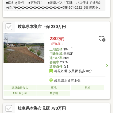
■南向き物件 ■更地渡し ■岐阜バス「宝珠」バス停まで徒歩3
分以内■□■□■□■□■□■□■□■□■□■□■□■058-201-2222【美濃善不動
産 売買部】へお気軽にお問い合わせください！岐阜市内で黄色い
店舗・黄色い看板・黄色い車を見かけたことありませんか。私た
ちが美濃善不動産です！岐阜を知っている岐阜の不動産エキスパ
岐阜県本巣市上保 280万円
ート！土地探しも住まい探しも建築も不動産のことならお任せ下
さい。■売買保有物件1000件以上！
280
万円
（坪単価:-）
2
土地面積
194m
用途地域
無指定
建ぺい率
60%
容積率
200%
建築条件
なし
樽見鉄道 糸貫駅 徒歩10分
岐阜県本巣市上保
建築条件なし
更地
角地
即引渡し可
整形地
岐阜県本巣市見延 780万円