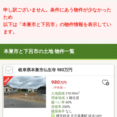
申し訳ございません。条件にあう物件が少なかった
ため
以下は「本巣市と下呂市」の物件情報を表示してい
ます。
本巣市と下呂市の土地 物件一覧
岐阜県本巣市仏生寺 980万円
980
万円
（坪単価:-）
2
土地面積
310.93m
用途地域
１種住居
建ぺい率
60%
容積率
200%
建築条件
なし
樽見鉄道 北方真桑駅 徒歩14分