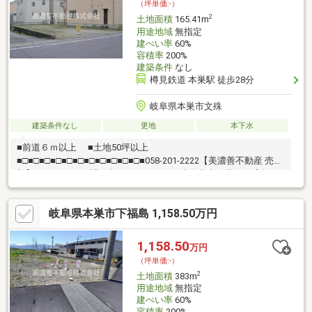
（坪単価:-）
2
土地面積
165.41m
用途地域
無指定
建ぺい率
60%
容積率
200%
建築条件
なし
樽見鉄道 本巣駅 徒歩28分
岐阜県本巣市文殊
建築条件なし
更地
本下水
■前道６ｍ以上 ■土地50坪以上
■□■□■□■□■□■□■□■□■□■□■□■058-201-2222【美濃善不動産 売買
部】へお気軽にお問い合わせください！岐阜市内で黄色い店舗・
黄色い看板・黄色い車を見かけたことありませんか。私たちが美
濃善不動産です！岐阜を知っている岐阜の不動産エキスパート！
岐阜県本巣市下福島 1,158.50万円
土地探しも住まい探しも建築も不動産のことならお任せ下さい。
■売買保有物件1000件以上！
1,158.50
万円
（坪単価:-）
2
土地面積
383m
用途地域
無指定
建ぺい率
60%
容積率
200%