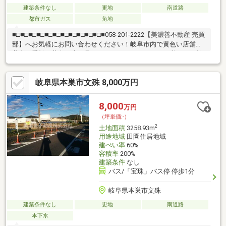
建築条件なし
更地
南道路
都市ガス
角地
■□■□■□■□■□■□■□■□■□■□■□■058-201-2222【美濃善不動産 売買
部】へお気軽にお問い合わせください！岐阜市内で黄色い店舗・
黄色い看板・黄色い車を見かけたことありませんか。私たちが美
濃善不動産です！岐阜を知っている岐阜の不動産エキスパート！
土地探しも住まい探しも建築も不動産のことならお任せ下さい。
岐阜県本巣市文殊 8,000万円
■売買保有物件1000件以上！
8,000
万円
（坪単価:-）
2
土地面積
3258.93m
用途地域
田園住居地域
建ぺい率
60%
容積率
200%
建築条件
なし
バス/「宝珠」バス停 停歩1分
岐阜県本巣市文殊
建築条件なし
更地
南道路
本下水