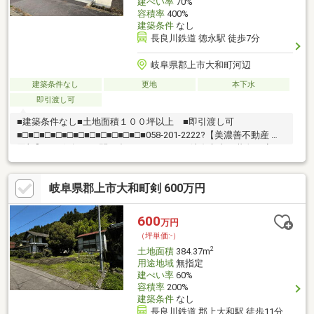
建ぺい率
70%
容積率
400%
建築条件
なし
長良川鉄道 徳永駅 徒歩7分
岐阜県郡上市大和町河辺
建築条件なし
更地
本下水
即引渡し可
■建築条件なし■土地面積１００坪以上 ■即引渡し可
■□■□■□■□■□■□■□■□■□■□■□■058-201-2222?【美濃善不動産 売
買部】へお気軽にお問い合わせください！岐阜市内で黄色い店
舗・黄色い看板・黄色い車を見かけたことありませんか。私たち
が美濃善不動産です！岐阜を知っている岐阜の不動産エキスパー
岐阜県郡上市大和町剣 600万円
ト！土地探しも住まい探しも建築も不動産のことならお任せ下さ
い。■売買保有物件1000件以上！
600
万円
（坪単価:-）
2
土地面積
384.37m
用途地域
無指定
建ぺい率
60%
容積率
200%
建築条件
なし
長良川鉄道 郡上大和駅 徒歩11分