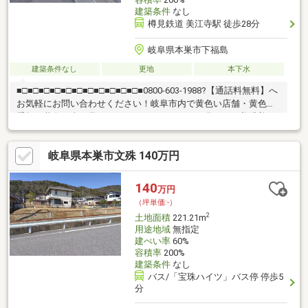
建築条件
なし
樽見鉄道 美江寺駅 徒歩28分
岐阜県本巣市下福島
建築条件なし
更地
本下水
■□■□■□■□■□■□■□■□■□■□■□■0800-603-1988?【通話料無料】へ
お気軽にお問い合わせください！岐阜市内で黄色い店舗・黄色い
看板・黄色い車を見かけたことありませんか。私たちが美濃善不
動産です！岐阜を知っている岐阜の不動産エキスパート！土地探
しも住まい探しも建築も不動産のことならお任せ下さい。■売買
岐阜県本巣市文殊 140万円
保有物件1000件以上！
140
万円
（坪単価:-）
2
土地面積
221.21m
用途地域
無指定
建ぺい率
60%
容積率
200%
建築条件
なし
バス/「宝珠ハイツ」バス停 停歩5
分