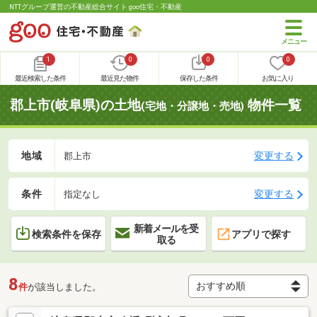
NTTグループ運営の不動産総合サイト goo住宅・不動産
1
0
0
0
最近検索した条件
最近見た物件
保存した条件
お気に入り
郡上市(岐阜県)の土地
物件一覧
(宅地・分譲地・売地)
地域
変更する
郡上市
条件
変更する
指定なし
新着メールを受
検索条件を保存
アプリで探す
取る
8
件
が該当しました。