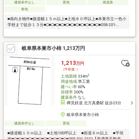
建築条件なし
更地
南道路
角地
■南向き物件■接道幅１５ｍ以上■土地８０坪以上■本巣市立一色小
学校まで徒歩１３分■□■□■□■□■□■□■□■□■□■□■□■058-201-
2222【美濃善不動産 売買部】へお気軽にお問い合わせください！
岐阜市内で黄色い店舗・黄色い看板・黄色い車を見かけたことあ
りませんか。私たちが美濃善不動産です！岐阜を知っている岐阜
岐阜県本巣市小柿 1,213万円
の不動産エキスパート！土地探しも住まい探しも建築も不動産の
ことならお任せ下さい。■売買保有物件1000件以上！
1,213
万円
（坪単価:-）
2
土地面積
334m
用途地域
準工業
建ぺい率
60%
容積率
200%
建築条件
なし
樽見鉄道 北方真桑駅 徒歩23分
岐阜県本巣市小柿
建築条件なし
更地
■接道幅１０ｍ以上 ■土地100坪以上 ■前道６ｍ以上 ■平坦
地■□■□■□■□■□■□■□■□■□■□■□■058-201-2222【美濃善不動産 売