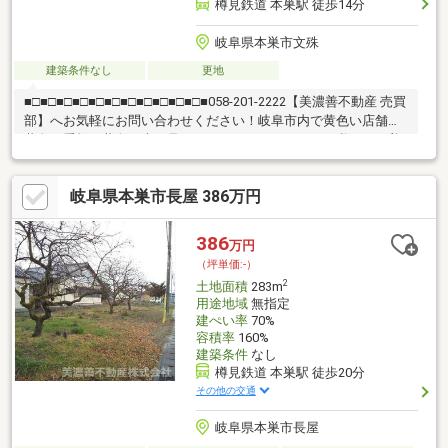
樽見鉄道 本巣駅 徒歩14分
岐阜県本巣市文殊
建築条件なし
更地
■□■□■□■□■□■□■□■□■□■□■□■058-201-2222【美濃善不動産 売買
部】へお気軽にお問い合わせください！岐阜市内で黄色い店舗・
黄色い看板・黄色い車を見かけたことありませんか。私たちが美
濃善不動産です！岐阜を知っている岐阜の不動産エキスパート！
土地探しも住まい探しも建築も不動産のことならお任せ下さい。
岐阜県本巣市長屋 386万円
■売買保有物件1000件以上！
386
万円
（坪単価:-）
2
土地面積
283m
用途地域
無指定
建ぺい率
70%
容積率
160%
建築条件
なし
樽見鉄道 本巣駅 徒歩20分
その他の交通
岐阜県本巣市長屋