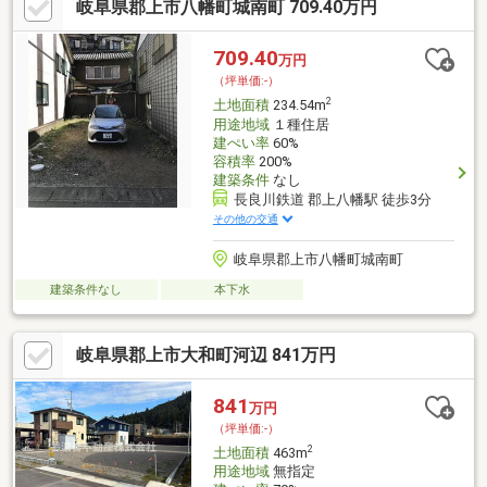
岐阜県郡上市八幡町城南町 709.40万円
709.40
万円
（坪単価:-）
2
土地面積
234.54m
用途地域
１種住居
建ぺい率
60%
容積率
200%
建築条件
なし
長良川鉄道 郡上八幡駅 徒歩3分
その他の交通
岐阜県郡上市八幡町城南町
建築条件なし
本下水
岐阜県郡上市大和町河辺 841万円
841
万円
（坪単価:-）
2
土地面積
463m
用途地域
無指定