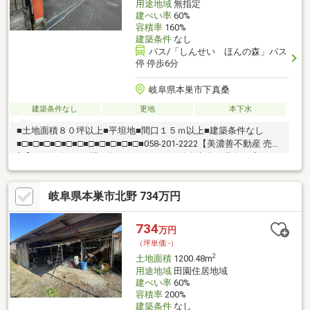
用途地域
無指定
建ぺい率
60%
容積率
160%
建築条件
なし
バス/「しんせい ほんの森」バス
停 停歩6分
岐阜県本巣市下真桑
建築条件なし
更地
本下水
■土地面積８０坪以上■平坦地■間口１５ｍ以上■建築条件なし
■□■□■□■□■□■□■□■□■□■□■□■058-201-2222【美濃善不動産 売買
部】へお気軽にお問い合わせください！岐阜市内で黄色い店舗・
黄色い看板・黄色い車を見かけたことありませんか。私たちが美
濃善不動産です！岐阜を知っている岐阜の不動産エキスパート！
岐阜県本巣市北野 734万円
土地探しも住まい探しも建築も不動産のことならお任せ下さい。
■売買保有物件1000件以上！
734
万円
（坪単価:-）
2
土地面積
1200.48m
用途地域
田園住居地域
建ぺい率
60%
容積率
200%
建築条件
なし