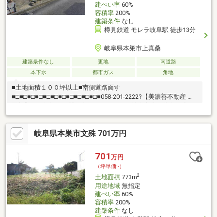
建ぺい率
60%
容積率
200%
建築条件
なし
樽見鉄道 モレラ岐阜駅 徒歩13分
岐阜県本巣市上真桑
建築条件なし
更地
南道路
本下水
都市ガス
角地
■土地面積１００坪以上■南側道路面す
■□■□■□■□■□■□■□■□■□■□■□■058-201-2222?【美濃善不動産 売
買部】へお気軽にお問い合わせください！岐阜市内で黄色い店
舗・黄色い看板・黄色い車を見かけたことありませんか。私たち
が美濃善不動産です！岐阜を知っている岐阜の不動産エキスパー
岐阜県本巣市文殊 701万円
ト！土地探しも住まい探しも建築も不動産のことならお任せ下さ
い。■売買保有物件1000件以上！
701
万円
（坪単価:-）
2
土地面積
773m
用途地域
無指定
建ぺい率
60%
容積率
200%
建築条件
なし