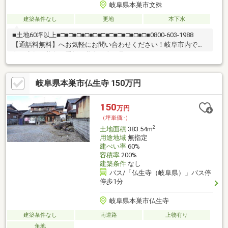
岐阜県本巣市文殊
建築条件なし
更地
本下水
■土地60坪以上■□■□■□■□■□■□■□■□■□■□■□■0800-603-1988
【通話料無料】へお気軽にお問い合わせください！岐阜市内で黄
色い店舗・黄色い看板・黄色い車を見かけたことありませんか。
私たちが美濃善不動産です！岐阜を知っている岐阜の不動産エキ
スパート！土地探しも住まい探しも建築も不動産のことならお任
岐阜県本巣市仏生寺 150万円
せ下さい。■売買保有物件1000件以上！
150
万円
（坪単価:-）
2
土地面積
383.54m
用途地域
無指定
建ぺい率
60%
容積率
200%
建築条件
なし
バス/「仏生寺（岐阜県）」バス停
停歩1分
岐阜県本巣市仏生寺
建築条件なし
南道路
上物有り
角地