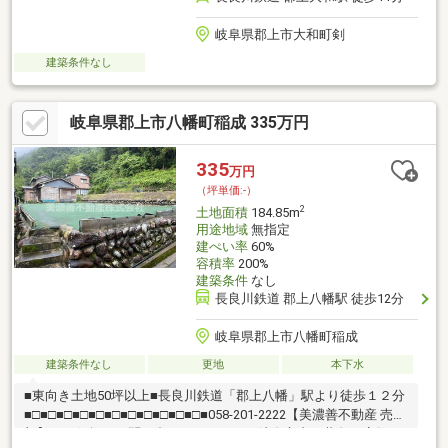
岐阜県郡上市大和町剣
建築条件なし
岐阜県郡上市八幡町稲成 335万円
335
万円
（坪単価:-）
2
土地面積
184.85m
用途地域
無指定
建ぺい率
60%
容積率
200%
建築条件
なし
長良川鉄道 郡上八幡駅 徒歩12分
岐阜県郡上市八幡町稲成
建築条件なし
更地
本下水
■東向き土地50坪以上■長良川鉄道「郡上八幡」駅より徒歩１２分
■□■□■□■□■□■□■□■□■□■□■□■058-201-2222【美濃善不動産 売買
部】へお気軽にお問い合わせください！岐阜市内で黄色い店舗・