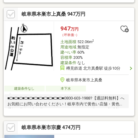
岐阜市内で黄色い店舗・黄色い看板・黄色い車を見かけたことあ
りませんか。私たちが美濃善不動産です！岐阜を知っている岐阜
岐阜県本巣市上真桑 947万円
の不動産エキスパート！土地探しも住まい探しも建築も不動産の
ことならお任せ下さい。■売買保有物件1000件以上！
947
万円
（坪単価:-）
2
土地面積
522.06m
用途地域
無指定
建ぺい率
60%
容積率
200%
建築条件
なし
樽見鉄道 北方真桑駅 徒歩10分
岐阜県本巣市上真桑
建築条件なし
本下水
■□■□■□■□■□■□■□■□■□■□■□■0800-603-1988?【通話料無料】へ
お気軽にお問い合わせください！岐阜市内で黄色い店舗・黄色い
看板・黄色い車を見かけたことありませんか。私たちが美濃善不
動産です！岐阜を知っている岐阜の不動産エキスパート！土地探
しも住まい探しも建築も不動産のことならお任せ下さい。■売買
岐阜県本巣市宗慶 474万円
保有物件1000件以上！