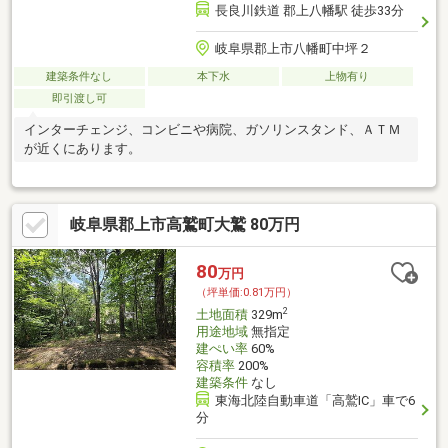
長良川鉄道 郡上八幡駅 徒歩33分
岐阜県郡上市八幡町中坪２
建築条件なし
本下水
上物有り
即引渡し可
インターチェンジ、コンビニや病院、ガソリンスタンド、ＡＴＭ
が近くにあります。
岐阜県郡上市高鷲町大鷲 80万円
80
万円
（坪単価:0.81万円）
2
土地面積
329m
用途地域
無指定
建ぺい率
60%
容積率
200%
建築条件
なし
東海北陸自動車道「高鷲IC」車で6
分