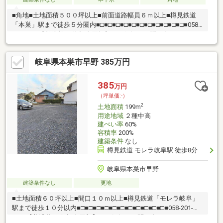
■角地■土地面積５００坪以上■前面道路幅員６ｍ以上■樽見鉄道
「本巣」駅まで徒歩５分圏内■□■□■□■□■□■□■□■□■□■□■□■058-
201-2222【美濃善不動産 売買部】へお気軽にお問い合わせくださ
い！岐阜市内で黄色い店舗・黄色い看板・黄色い車を見かけたこ
とありませんか。私たちが美濃善不動産です！岐阜を知っている
岐阜県本巣市早野 385万円
岐阜の不動産エキスパート！土地探しも住まい探しも建築も不動
産のことならお任せ下さい。■売買保有物件1000件以上！
385
万円
（坪単価:-）
2
土地面積
199m
用途地域
２種中高
建ぺい率
60%
容積率
200%
建築条件
なし
樽見鉄道 モレラ岐阜駅 徒歩8分
岐阜県本巣市早野
建築条件なし
更地
■土地面積６０坪以上■間口１０ｍ以上■樽見鉄道「モレラ岐阜」
駅まで徒歩１０分以内■□■□■□■□■□■□■□■□■□■□■□■058-201-
2222【美濃善不動産 売買部】へお気軽にお問い合わせください！