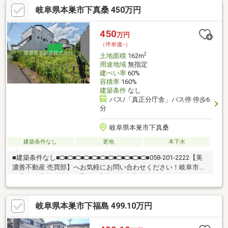
土地探しも住まい探しも建築も不動産のことならお任せ下さい。
岐阜県本巣市下真桑 450万円
■売買保有物件1000件以上！
450
万円
（坪単価:-）
2
土地面積
162m
用途地域
無指定
建ぺい率
60%
容積率
160%
建築条件
なし
バス/「真正分庁舎」バス停 停歩6
分
岐阜県本巣市下真桑
建築条件なし
更地
本下水
■建築条件なし■□■□■□■□■□■□■□■□■□■□■□■058-201-2222【美
濃善不動産 売買部】へお気軽にお問い合わせください！岐阜市内
で黄色い店舗・黄色い看板・黄色い車を見かけたことありません
か。私たちが美濃善不動産です！岐阜を知っている岐阜の不動産
エキスパート！土地探しも住まい探しも建築も不動産のことなら
岐阜県本巣市下福島 499.10万円
お任せ下さい。■売買保有物件1000件以上！