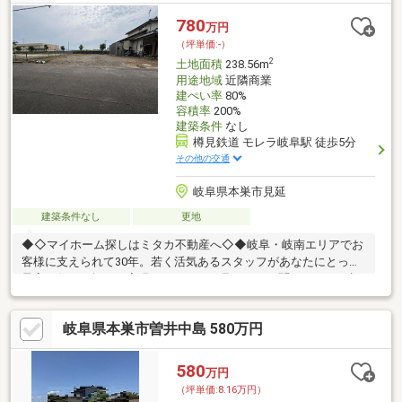
780
万円
（坪単価:-）
2
土地面積
238.56m
用途地域
近隣商業
建ぺい率
80%
容積率
200%
建築条件
なし
樽見鉄道 モレラ岐阜駅 徒歩5分
その他の交通
岐阜県本巣市見延
建築条件なし
更地
◆◇マイホーム探しはミタカ不動産へ◇◆岐阜・岐南エリアでお
客様に支えられて30年。若く活気あるスタッフがあなたにとって
最高の住まい探しを実現いたします。見るだけ、聞くだけ、ご相
談だけでもOK！気になる点がございましたら、当社へお気軽にお
問合せください。
岐阜県本巣市曽井中島 580万円
580
万円
（坪単価:8.16万円）