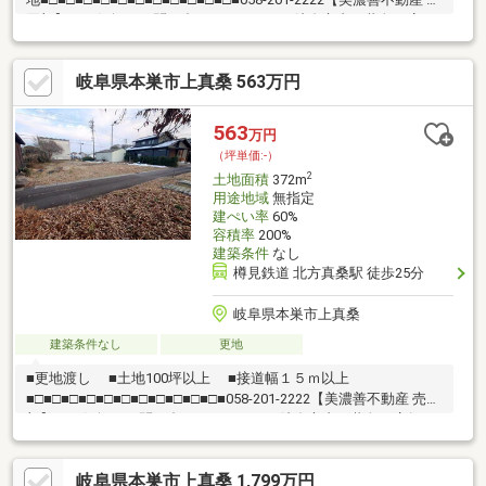
買部】へお気軽にお問い合わせください！岐阜市内で黄色い店
舗・黄色い看板・黄色い車を見かけたことありませんか。私たち
が美濃善不動産です！岐阜を知っている岐阜の不動産エキスパー
岐阜県本巣市上真桑 563万円
ト！土地探しも住まい探しも建築も不動産のことならお任せ下さ
い。■売買保有物件1000件以上！
563
万円
（坪単価:-）
2
土地面積
372m
用途地域
無指定
建ぺい率
60%
容積率
200%
建築条件
なし
樽見鉄道 北方真桑駅 徒歩25分
岐阜県本巣市上真桑
建築条件なし
更地
■更地渡し ■土地100坪以上 ■接道幅１５ｍ以上
■□■□■□■□■□■□■□■□■□■□■□■058-201-2222【美濃善不動産 売買
部】へお気軽にお問い合わせください！岐阜市内で黄色い店舗・
黄色い看板・黄色い車を見かけたことありませんか。私たちが美
濃善不動産です！岐阜を知っている岐阜の不動産エキスパート！
岐阜県本巣市上真桑 1,799万円
土地探しも住まい探しも建築も不動産のことならお任せ下さい。