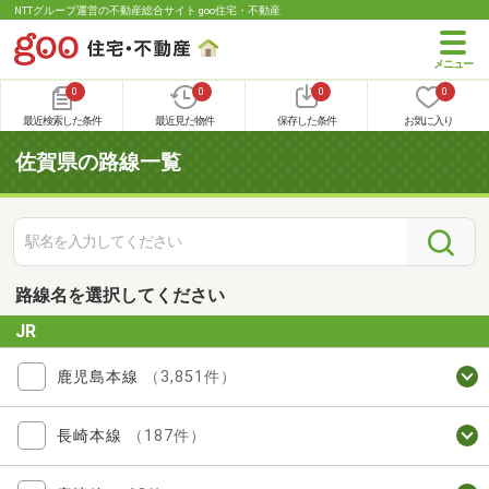
NTTグループ運営の不動産総合サイト goo住宅・不動産
0
0
0
0
最近検索した条件
最近見た物件
保存した条件
お気に入り
佐賀県の路線一覧
路線名を選択してください
JR
鹿児島本線
（3,851件）
長崎本線
（187件）