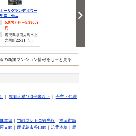
カーサグランデ タワー
甲南 先…
5,070万円～5,390万
格
円
鹿児島県鹿児島市上
所
之園町22-11（…
線の新築マンション情報をもっと見る
R熊本ゲートタワー 第
期
未定
格
熊本県熊本市西区春
所
り
｜
専有面積100平米以上
｜
売主・代理
日３-2191-2（…
健軍線
｜
門司港レトロ観光線
｜
福岡市箱
屋支線
｜
鹿児島市谷山線
｜
筑豊本線
｜
鹿