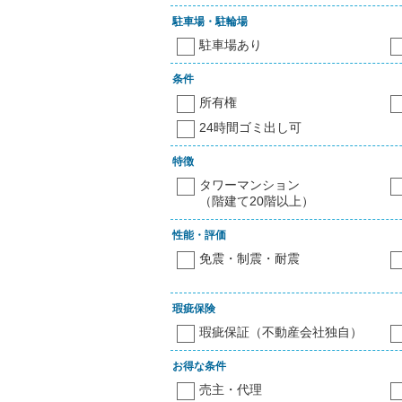
駐車場・駐輪場
駐車場あり
条件
所有権
24時間ゴミ出し可
特徴
タワーマンション
（階建て20階以上）
性能・評価
免震・制震・耐震
瑕疵保険
瑕疵保証（不動産会社独自）
お得な条件
売主・代理