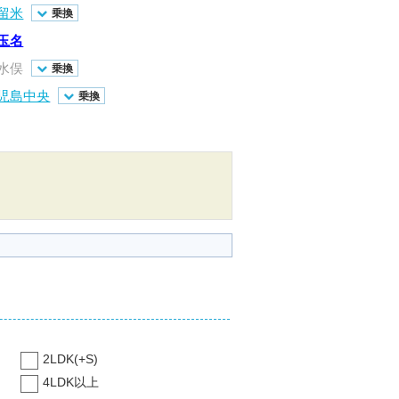
留米
乗換
玉名
水俣
乗換
児島中央
乗換
2LDK(+S)
4LDK以上