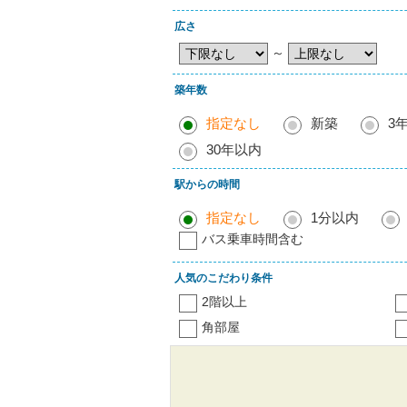
広さ
～
築年数
指定なし
新築
3
30年以内
駅からの時間
指定なし
1分以内
バス乗車時間含む
人気のこだわり条件
2階以上
角部屋