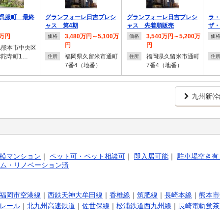
呉服町 最終
グランフォーレ日吉プレシ
グランフォーレ日吉プレシ
ラ・
ャス 第4期
ャス 先着順販売
ザ・
0万円
3,480万円～5,100万
3,540万円～5,200万
価格
価格
価
円
円
県熊本市中央区
弥陀寺町1…
福岡県久留米市通町
福岡県久留米市通町
住所
住所
住
7番4（地番）
7番4（地番）
九州新幹
レ天文館プラ
グランフォーレ天文館プラ
MJR熊本ゲートタワー 先
MJ
イム 第4期
着順
10
0万円～5,770万
3,870万円～5,350万
4,780万円～5,830万
価格
価格
価
円
円
住
模マンション
｜
ペット可・ペット相談可
｜
即入居可能
｜
駐車場空き有
島県鹿児島市西
鹿児島県鹿児島市西
熊本県熊本市西区春
住所
住所
ム・リノベーション済
16番1（…
千石町16番1（…
日３-2191-2（…
福岡市空港線
｜
西鉄天神大牟田線
｜
香椎線
｜
筑肥線
｜
長崎本線
｜
熊本市
レール
｜
北九州高速鉄道
｜
佐世保線
｜
松浦鉄道西九州線
｜
長崎電軌蛍茶