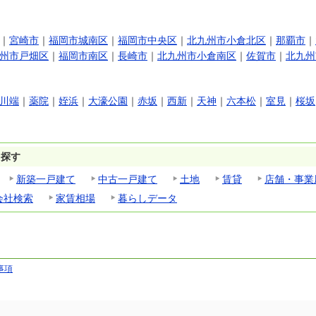
ジェ 博多STA
TH 先…
0万円～6,080万
｜
宮崎市
｜
福岡市城南区
｜
福岡市中央区
｜
北九州市小倉北区
｜
那覇市
｜
州市戸畑区
｜
福岡市南区
｜
長崎市
｜
北九州市小倉南区
｜
佐賀市
｜
北九州
県福岡市博多区
３丁目6番…
川端
｜
薬院
｜
姪浜
｜
大濠公園
｜
赤坂
｜
西新
｜
天神
｜
六本松
｜
室見
｜
桜坂
ら探す
新築一戸建て
中古一戸建て
土地
賃貸
店舗・事業
会社検索
家賃相場
暮らしデータ
事項