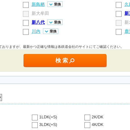
新鳥栖
久
乗換
新大牟田
新
新八代
新
乗換
川内
鹿
乗換
しておりますが、最新かつ正確な情報は各鉄道会社のサイトにてご確認ください。
1LDK(+S)
2K/DK
3LDK(+S)
4K/DK