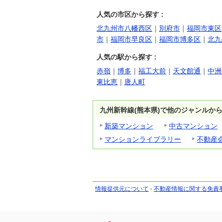
グランドパレス上之園タワ
プレサンス ロ
ー 第2期3次
TION NOR
人気の市区から探す :
4,620万円～5,640万
5,36
価格
価格
北九州市八幡西区
｜
別府市
｜
福岡市東区
円
円
市
｜
福岡市早良区
｜
福岡市博多区
｜
北九
鹿児島県鹿児島市上
福岡
住所
住所
之園町14番11…
堅粕
人気の駅から探す :
赤嶺
｜
博多
｜
福工大前
｜
天文館通
｜
中洲
東比恵
｜
唐人町
九州新幹線(熊本県)で他のジャンルか
新築マンション
中古マンション
マンションライブラリー
不動産
情報提供元について
-
不動産情報に関する免責