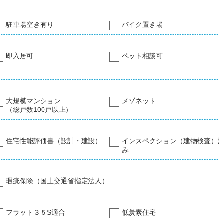
駐車場空き有り
バイク置き場
即入居可
ペット相談可
大規模マンション
メゾネット
（総戸数100戸以上）
住宅性能評価書（設計・建設）
インスペクション（建物検査）
み
瑕疵保険（国土交通省指定法人）
フラット３５S適合
低炭素住宅