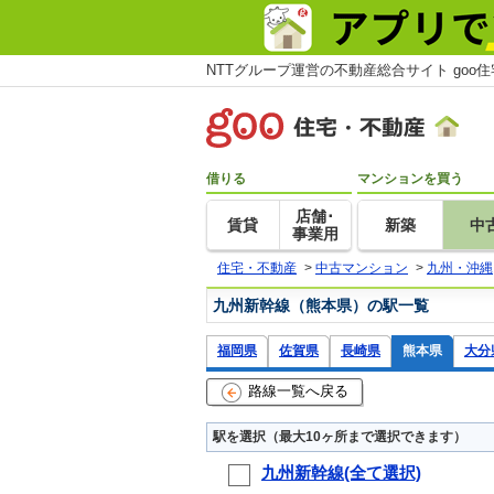
NTTグループ運営の不動産総合サイト goo
借りる
マンションを買う
店舗･
賃貸
新築
中
事業用
住宅・不動産
>
中古マンション
>
九州・沖縄
九州新幹線（熊本県）の駅一覧
福岡県
佐賀県
長崎県
熊本県
大分
路線一覧へ戻る
駅を選択（最大10ヶ所まで選択できます）
九州新幹線(全て選択)