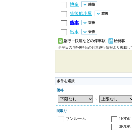
博多
乗換
筑後船小屋
乗換
熊本
乗換
出水
乗換
急行・快速などの停車駅
始発駅
急
始
※平日の7時-9時台の列車運行情報より掲載
条件を選択
価格
～
間取り
ワンルーム
1K/DK
3K/DK