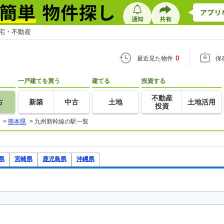
住宅・不動産
0
最近見た物件
保
一戸建てを買う
建てる
投資する
不動産
古
新築
中古
土地
土地活用
投資
>
熊本県
>
九州新幹線の駅一覧
県
宮崎県
鹿児島県
沖縄県