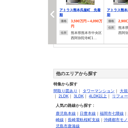
アトラス熊本呉服町 先着
アトラス熊本
順
期
3,590万円～4,090万
2,90
価格
価格
円
熊本
住所
熊本県熊本市中央区
西阿
住所
西阿弥陀寺町1…
MJRザ・ガーデン上荒田
グランフォー
他のエリアから探す
（一般定期借地権）…
イム 第3期
3,520万円～6,980万
4,43
価格
価格
特集から探す
円
円
間取り図あり
｜
タワーマンション
｜
大規
鹿児島県鹿児島市上
鹿児
住所
住所
｜
2LDK
｜
3LDK
｜
4LDK以上
｜
リフォー
荒田町38-11、…
千石町
人気の路線から探す :
鹿児島本線
｜
日豊本線
｜
福岡市七隈線
｜
崎線
｜
長崎電軌桜町支線
｜
沖縄都市モノ
児島市唐湊線