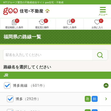
NTTグループ運営の不動産総合サイト goo住宅・不動産
0
0
0
0
最近検索した条件
最近見た物件
保存した条件
お気に入り
福岡県の路線一覧
路線名を選択してください
JR
博多南線
（601件）
博多
（292件）
急
始