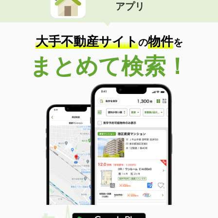
アプリ
大手不動産サイト
物件
の
を
まとめて検索！