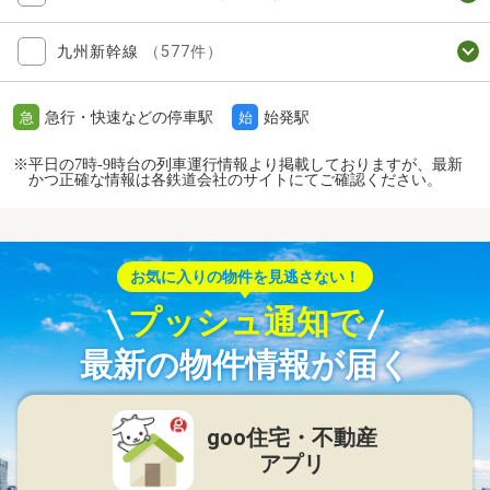
九州新幹線
（577件）
急行・快速などの停車駅
始発駅
急
始
※平日の7時-9時台の列車運行情報より掲載しておりますが、最新
かつ正確な情報は各鉄道会社のサイトにてご確認ください。
お気に入りの物件を見逃さない！
プッシュ通知で
最新の物件情報が届く
goo住宅・不動産
アプリ