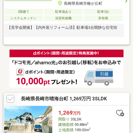
長崎県長崎市椿が丘町
2階建て
駐車場あり
駐車3台
システムキッチン
浴室乾燥機
所有権
【見学会開催】【内外装リフォーム済】駐車場3台閑静な住宅街
長崎県長崎市晴海台町 1,269万円 3SLDK
1,269
万円
間取り
3SLDK
2
建物面積
95.88m
2
土地面積
199.03m