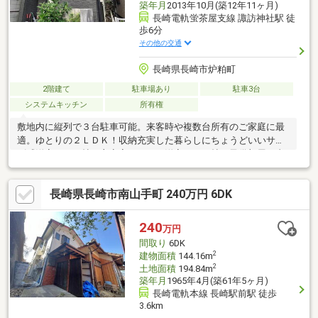
築年月
2013年10月(築12年11ヶ月)
長崎電軌蛍茶屋支線 諏訪神社駅 徒
歩6分
その他の交通
長崎県長崎市炉粕町
2階建て
駐車場あり
駐車3台
システムキッチン
所有権
敷地内に縦列で３台駐車可能。来客時や複数台所有のご家庭に最
適。ゆとりの２ＬＤＫ！収納充実した暮らしにちょうどいいサイ
ズ感洋室８．６帖は主寝室として、洋室５．２帖は子供部屋や書
斎など♪長崎歴史文化博物館や桜町小学校などが近くにございま
す。大通りから少し入った立地です。居住中ですが、ご案内可能
長崎県長崎市南山手町 240万円 6DK
です。事前に日程調整が必要となりますのでまずはお問合せくだ
さい。
240
万円
間取り
6DK
2
建物面積
144.16m
2
土地面積
194.84m
築年月
1965年4月(築61年5ヶ月)
長崎電軌本線 長崎駅前駅 徒歩
3.6km