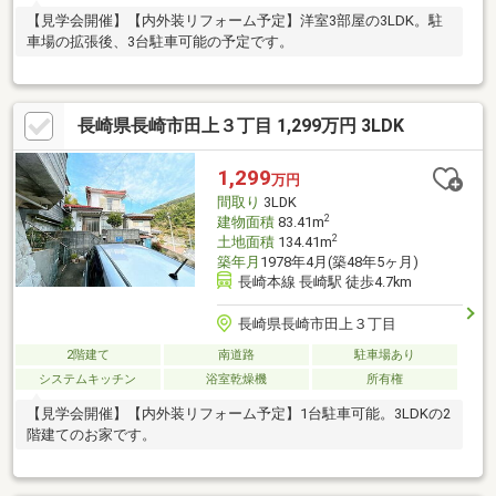
【見学会開催】【内外装リフォーム予定】洋室3部屋の3LDK。駐
車場の拡張後、3台駐車可能の予定です。
長崎県長崎市田上３丁目 1,299万円 3LDK
1,299
万円
間取り
3LDK
2
建物面積
83.41m
2
土地面積
134.41m
築年月
1978年4月(築48年5ヶ月)
長崎本線 長崎駅 徒歩4.7km
長崎県長崎市田上３丁目
2階建て
南道路
駐車場あり
システムキッチン
浴室乾燥機
所有権
【見学会開催】【内外装リフォーム予定】1台駐車可能。3LDKの2
階建てのお家です。