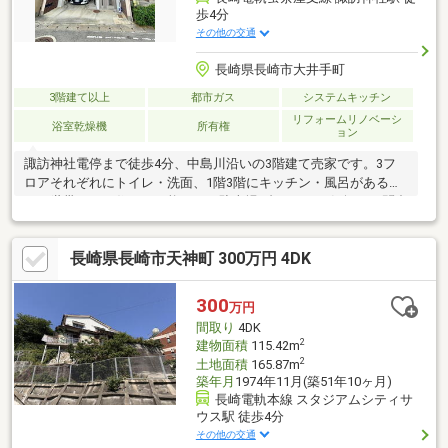
歩4分
その他の交通
長崎県長崎市大井手町
3階建て以上
都市ガス
システムキッチン
リフォームリノベーシ
浴室乾燥機
所有権
ョン
諏訪神社電停まで徒歩4分、中島川沿いの3階建て売家です。3フ
ロアそれぞれにトイレ・洗面、1階3階にキッチン・風呂があるの
で二世帯でもお住まい可能です。駐車場1台あり。お気軽にお問合
わせください。●1・2階部分を2018年頃、3階部分を2006年頃に全
面改装済（実施年月日詳細不詳）＜交通アクセス＞●長崎電気軌
長崎県長崎市天神町 300万円 4DK
道「諏訪神社」駅まで徒歩4分●長崎バス「諏訪神社前」バス停ま
で徒歩5分●JR長崎駅まで1.7キロ＜備考＞※増築未登記箇所あり。
売主にて登記のうえ引渡し致します※周辺環境の距離については
300
万円
経度緯度を用いて計測したものであり、全て概算の距離になって
間取り
4DK
おります
2
建物面積
115.42m
2
土地面積
165.87m
築年月
1974年11月(築51年10ヶ月)
長崎電軌本線 スタジアムシティサ
ウス駅 徒歩4分
その他の交通