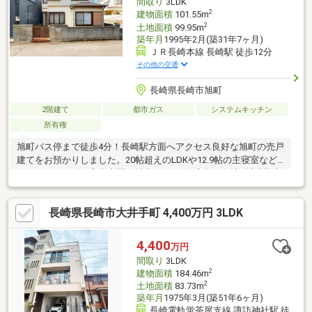
間取り
3LDK
300
2
建物面積
101.55m
2
土地面積
99.95m
築年月
1995年2月(築31年7ヶ月)
ＪＲ長崎本線 長崎駅 徒歩12分
その他の交通
長崎県長崎市旭町
2階建て
都市ガス
システムキッチン
所有権
旭町バス停まで徒歩4分！長崎駅方面へアクセス良好な旭町の売戸
建てをお預かりしました。20帖超えのLDKや12.9帖の主寝室など
ゆったりサイズの室内空間が魅力です！●住宅街の角地●近隣駐車
場まで徒歩3分（約220ｍ）、普通車可！※最新の空き状況はお問
い合わせ下さい現在空室でハウスクリーニング済のためお気軽に
長崎県長崎市大井手町 4,400万円 3LDK
ご内見頂けます！お気軽にお問い合わせください。＜交通アクセ
ス＞●長崎電気軌道「長崎駅前」駅まで徒歩15分●長崎バス「旭
町」バス停まで徒歩4分●JR長崎駅まで徒歩12分
4,400
万円
間取り
3LDK
2
建物面積
184.46m
2
土地面積
83.73m
築年月
1975年3月(築51年6ヶ月)
長崎電軌蛍茶屋支線 諏訪神社駅 徒