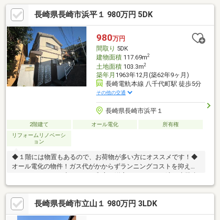
長崎県長崎市浜平１ 980万円 5DK
980
万円
間取り
5DK
2
建物面積
117.69m
2
土地面積
103.3m
築年月
1963年12月(築62年9ヶ月)
長崎電軌本線 八千代町駅 徒歩5分
その他の交通
長崎県長崎市浜平１
2階建て
オール電化
所有権
リフォームリノベーシ
ョン
◆１階には物置もあるので、お荷物が多い方にオススメです！◆
オール電化の物件！ガス代がかからずランニングコストを抑える
ことができます。◆クロスや和室を洋室へリフォーム済み◆駐車
場は敷地内には取れませんが、近隣で７０００円で借りることが
できます。 ■内装：2017年08月 全室クロス張替え 床（フロー
長崎県長崎市立山１ 980万円 3LDK
リング等） 周辺環境・長崎市立西坂小学校 徒歩4分・しらゆり
保育園 徒歩8分・ローソン長崎駅前通店 徒歩10分・ジョイフ