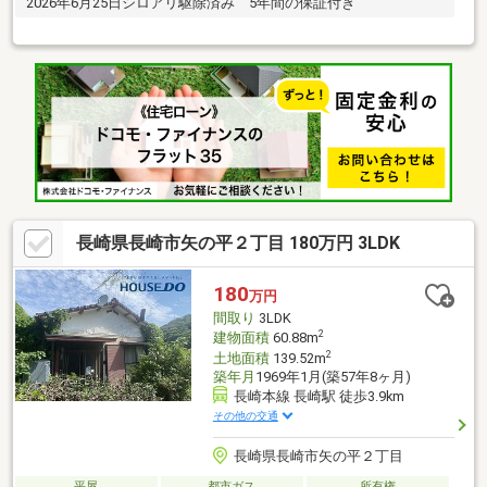
2026年6月25日シロアリ駆除済み 5年間の保証付き
長崎県長崎市矢の平２丁目 180万円 3LDK
180
万円
間取り
3LDK
2
建物面積
60.88m
2
土地面積
139.52m
築年月
1969年1月(築57年8ヶ月)
長崎本線 長崎駅 徒歩3.9km
その他の交通
長崎県長崎市矢の平２丁目
平屋
都市ガス
所有権