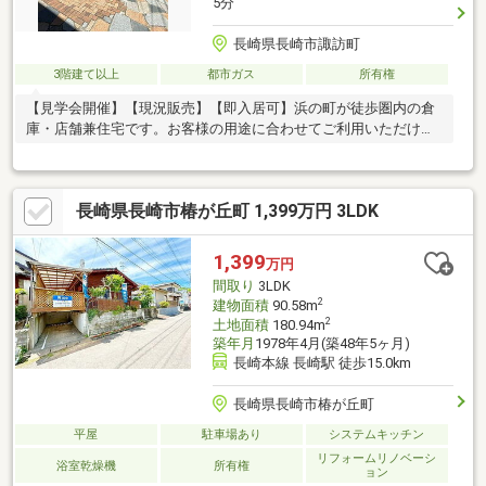
5分
長崎県長崎市諏訪町
3階建て以上
都市ガス
所有権
【見学会開催】【現況販売】【即入居可】浜の町が徒歩圏内の倉
庫・店舗兼住宅です。お客様の用途に合わせてご利用いただけま
す。
長崎県長崎市椿が丘町 1,399万円 3LDK
1,399
万円
間取り
3LDK
2
建物面積
90.58m
2
土地面積
180.94m
築年月
1978年4月(築48年5ヶ月)
長崎本線 長崎駅 徒歩15.0km
長崎県長崎市椿が丘町
平屋
駐車場あり
システムキッチン
リフォームリノベーシ
浴室乾燥機
所有権
ョン