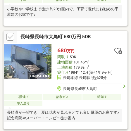
小学校や中学校まで徒歩 約20分圏内で、子育て世代にお勧めの平
屋建のお家です♪
長崎県長崎市大鳥町 680万円 5DK
680
万円
間取り
5DK
2
建物面積
101.46m
2
土地面積
179.93m
築年月
1984年12月(築41年9ヶ月)
長崎本線 長崎駅 徒歩25分
長崎県長崎市大鳥町
2階建て
都市ガス
所有権
即入居可
長崎港が一望でき、夏は花火が見れるとても良い眺望のお家です♪
記念病院やスーパー・コンビニ徒歩圏内