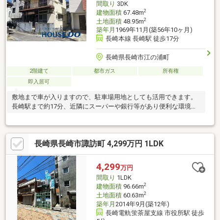
間取り
3DK
2
建物面積
67.48m
2
土地面積
48.95m
築年月
1969年11月(築56年10ヶ月)
長崎本線 長崎駅 徒歩17分
長崎県長崎市江の浦町
2階建て
都市ガス
所有権
即入居可
敷地まで車が入りますので、駐車場用地としても活用できます。
長崎駅まで約17分、近隣にスーパーや銀行等があり便利な環境で
す♪
長崎県長崎市諏訪町 4,299万円 1LDK
4,299
万円
間取り
1LDK
2
建物面積
96.66m
2
土地面積
60.63m
築年月
2014年9月(築12年)
長崎電軌蛍茶屋支線 市役所駅 徒歩