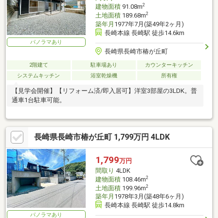
2
建物面積
91.08m
2
土地面積
189.68m
築年月
1977年7月(築49年2ヶ月)
長崎本線 長崎駅 徒歩14.6km
パノラマあり
長崎県長崎市椿が丘町
2階建て
駐車場あり
カウンターキッチン
システムキッチン
浴室乾燥機
所有権
【見学会開催】【リフォーム済/即入居可】洋室3部屋の3LDK。普
通車1台駐車可能。
長崎県長崎市椿が丘町 1,799万円 4LDK
1,799
万円
間取り
4LDK
2
建物面積
108.46m
2
土地面積
199.96m
築年月
1978年3月(築48年6ヶ月)
長崎本線 長崎駅 徒歩14.8km
パノラマあり