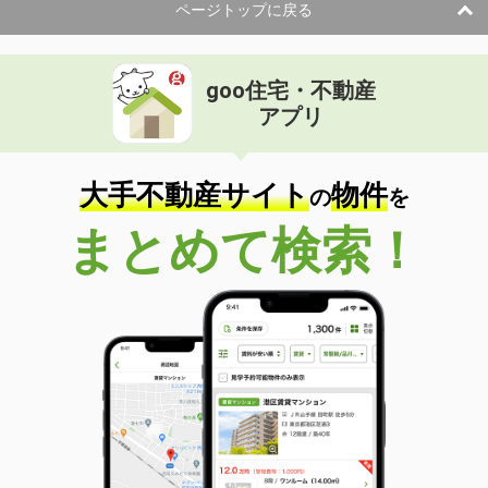
ページトップに戻る
goo住宅・不動産
アプリ
大手不動産サイト
物件
の
を
まとめて検索！