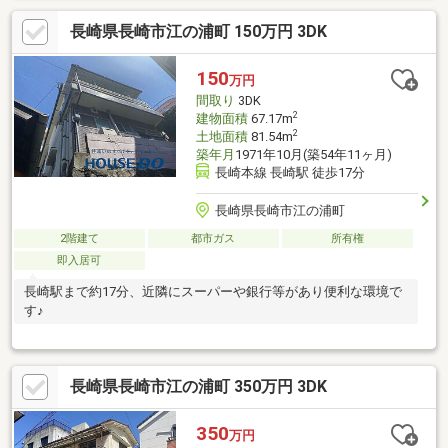
長崎県長崎市江の浦町 150万円 3DK
150
万円
間取り
3DK
2
建物面積
67.17m
2
土地面積
81.54m
築年月
1971年10月(築54年11ヶ月)
長崎本線 長崎駅 徒歩17分
長崎県長崎市江の浦町
2階建て
都市ガス
所有権
即入居可
長崎駅まで約17分、近隣にスーパーや銀行等があり便利な環境で
す♪
長崎県長崎市江の浦町 350万円 3DK
350
万円