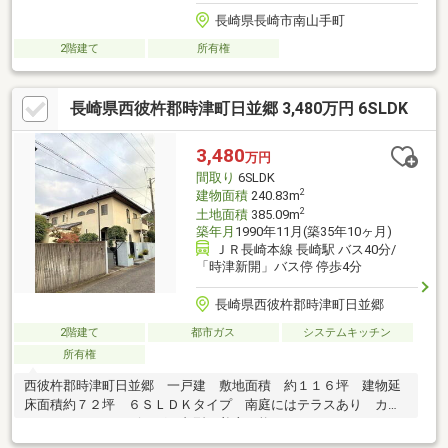
長崎県長崎市南山手町
2階建て
所有権
長崎県西彼杵郡時津町日並郷 3,480万円 6SLDK
3,480
万円
間取り
6SLDK
2
建物面積
240.83m
2
土地面積
385.09m
築年月
1990年11月(築35年10ヶ月)
ＪＲ長崎本線 長崎駅 バス40分/
「時津新開」バス停 停歩4分
長崎県西彼杵郡時津町日並郷
2階建て
都市ガス
システムキッチン
所有権
西彼杵郡時津町日並郷 一戸建 敷地面積 約１１６坪 建物延
床面積約７２坪 ６ＳＬＤＫタイプ 南庭にはテラスあり カー
スペースあり リビングに丸型で着座可能スペースあり 四つ口
ガスコンロ（オーブンあり） セラミックタイル貼りの浴室 浴