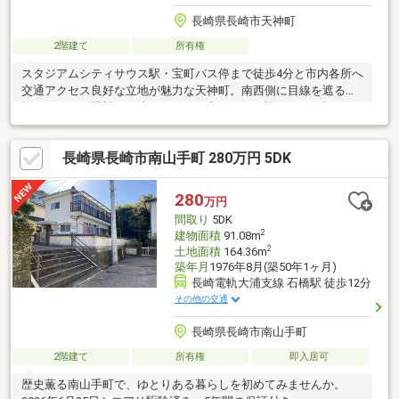
長崎県長崎市天神町
2階建て
所有権
スタジアムシティサウス駅・宝町バス停まで徒歩4分と市内各所へ
交通アクセス良好な立地が魅力な天神町。南西側に目線を遮る建
物がないので眺望・日当たりともに良好です。詳細はお気軽にお
問合わせください。●現状渡しです。室内残置物あり。●再建築不
可＜交通アクセス＞●長崎電気軌道「スタジアムシティサウス」
長崎県長崎市南山手町 280万円 5DK
駅まで徒歩4分●長崎バス「宝町」バス停まで徒歩4分●JR長崎駅ま
で徒歩11分＜備考＞※周辺環境の距離については経度緯度を用い
て計測したものであり、全て概算の距離になっております
280
万円
間取り
5DK
2
建物面積
91.08m
2
土地面積
164.36m
築年月
1976年8月(築50年1ヶ月)
長崎電軌大浦支線 石橋駅 徒歩12分
その他の交通
長崎県長崎市南山手町
2階建て
所有権
即入居可
歴史薫る南山手町で、ゆとりある暮らしを初めてみませんか。