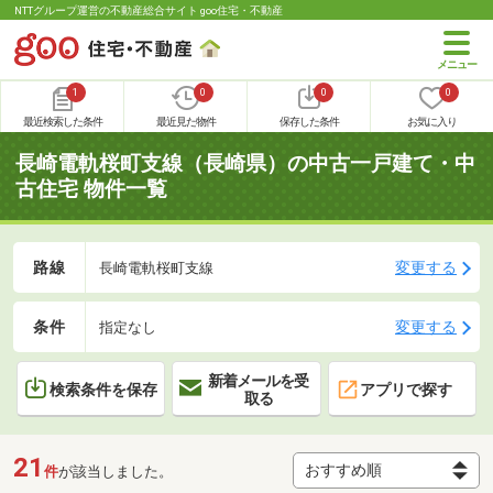
NTTグループ運営の不動産総合サイト goo住宅・不動産
1
0
0
0
最近検索した条件
最近見た物件
保存した条件
お気に入り
長崎電軌桜町支線（長崎県）の中古一戸建て・中
古住宅 物件一覧
路線
変更する
長崎電軌桜町支線
条件
変更する
指定なし
新着メールを受
検索条件を保存
アプリで探す
取る
21
件
が該当しました。