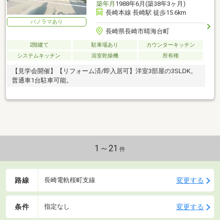
築年月
1988年6月(築38年3ヶ月)
長崎本線 長崎駅 徒歩15.6km
パノラマあり
長崎県長崎市晴海台町
2階建て
駐車場あり
カウンターキッチン
システムキッチン
浴室乾燥機
所有権
【見学会開催】【リフォーム済/即入居可】洋室3部屋の3SLDK。
普通車1台駐車可能。
1～21
件
路線
変更する
長崎電軌桜町支線
条件
変更する
指定なし