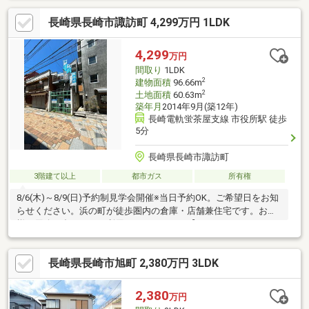
室から坪庭が眺められます トイレ、浴室は各階にあります バ
長崎県長崎市諏訪町 4,299万円 1LDK
ルコニーから山を望む眺望あり
4,299
万円
間取り
1LDK
2
建物面積
96.66m
2
土地面積
60.63m
築年月
2014年9月(築12年)
長崎電軌蛍茶屋支線 市役所駅 徒歩
5分
長崎県長崎市諏訪町
3階建て以上
都市ガス
所有権
8/6(木)～8/9(日)予約制見学会開催※当日予約OK。ご希望日をお知
らせください。浜の町が徒歩圏内の倉庫・店舗兼住宅です。お客
様の用途に合わせてご利用いただけます。【おすすめポイン
ト】・シロアリ防除工事施工後5年間保証。・返済額や融資可能額
など、お客様のご希望にあわせてご提案。住宅ローンが初めての
長崎県長崎市旭町 2,380万円 3LDK
方でもお気軽にご相談ください。【周辺施設】・長崎市立古賀小
学校まで約60m(徒歩1分）・長崎市立桜馬場中学校まで約
1200m(徒歩15分）・ファミリーマート 長崎銀屋町店様まで約
2,380
万円
150m(徒歩2分）・フレッシュハウスまるたか観光通り店様まで約