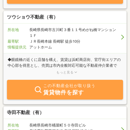
ツウショウ不動産（有）
所在地
長崎県長崎市古川町３番１１号めがね橋マンション
１Ｆ
最寄駅
ＪＲ長崎本線 長崎駅 徒歩10分
情報提供元
アットホーム
◆眼鏡橋の近くに店舗を構え、賃貸は浜町商店街、官庁街エリアの
中心部を得意とし、売買は市内全般対応可能な不動産仲介業者で
す。◆賃貸・売買・リフォームを行っており、住宅から店舗、ガレ
もっと見る
ージなど様々なケースに対応可能です！◆３０年以上の実績でトラ
ブルのない、最適な提案・取引を行っております。◆地元に密着し
この不動産会社が取り扱う
ておりますので、お客様との信頼関係を大事にしております。
賃貸物件を探す
◆『住まい』は毎日かかわるものなので、不動産業者も慎重に選ぶ
ことをお勧めいたします！
寺田不動産（有）
所在地
長崎県長崎市桶屋町５０寺田ビル