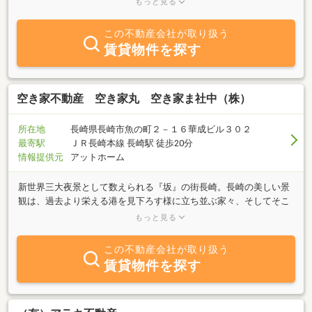
もっと見る
ございます。当店のエリアは主に長崎市中心部、浜町、長崎駅周
辺、長大経済学部周辺、大浦周辺、戸町周辺、南長崎から東長崎エ
この不動産会社が取り扱う
リアを担当しております。そしてお客様が、リラックスしてお部屋
賃貸物件を探す
をお探し出来るよう、無料駄菓子コーナー、ドリンクサービスを行
っておりますので、お部屋探しの際はぜひ当店へご来店ください。
スタッフ一同、心よりご来店お待ちしております。
空き家不動産 空き家丸 空き家ま社中（株）
所在地
長崎県長崎市魚の町２－１６華成ビル３０２
最寄駅
ＪＲ長崎本線 長崎駅 徒歩20分
情報提供元
アットホーム
新世界三大夜景として数えられる『坂』の街長崎。長崎の美しい景
観は、過去より栄える港を見下ろす様に立ち並ぶ家々、そしてそこ
に住む人々の生活灯によって創られています。しかし、この『坂』
もっと見る
が現在の高齢化社会では空洞化を進め、空き家を生み出し長崎の景
観が失われようとしています。この坂が織り成す景色を未来永劫繋
この不動産会社が取り扱う
げていく為に、空き家問題という切口から空き家活用事業を立ち上
賃貸物件を探す
げました。今までにない、無料でのリフォーム・リノベーションを
主に賃貸、管理、売買、買取など幅広く活動しています。空き家の
事ならどんなことでも相談に乗りますのでご連絡下さい。現在、長