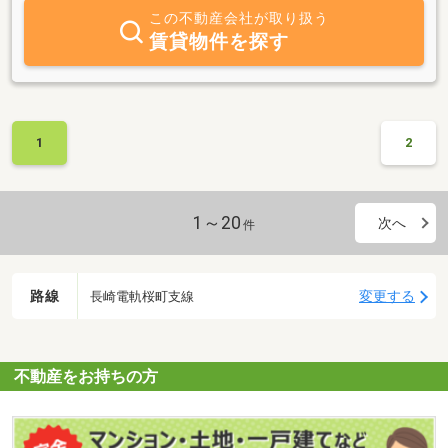
いと考えております。 また、不動産賃貸業として弊社の所有す
この不動産会社が取り扱う
るビル・駐車場・貸地の賃貸によりお客様の繁栄の一助になるよう
賃貸物件を探す
取り組みます。 不動産コンサルタント業では、お客様が所有され
ている不動産の効率的な運用や相続税対策等のコンサルティングを
行います。 さらに市民農園企画管理業では、弊社の最終的な目標
である農業をテーマとした“まち”「田園都市」創設の為の業務に取
り組んでおります。 最後に、私どもはコンプライアンスに対する
1
2
高い意識をもち、地域とお客様の繁栄の為に努力する事を目標に業
務運営を行います。 「お客様の笑顔をめざして」という企業理念
の下、新しい感覚と柔軟な発想で一歩一歩前進して参りたいと考え
ておりますので、一層のご支援を賜りますようお願い申し上げま
1～20
次へ
件
す。
路線
変更する
長崎電軌桜町支線
不動産をお持ちの方