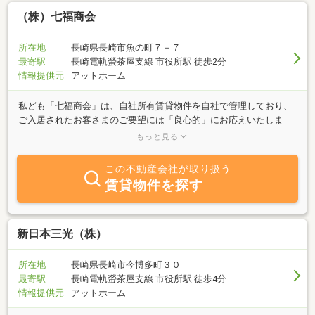
（株）七福商会
所在地
長崎県長崎市魚の町７－７
最寄駅
長崎電軌螢茶屋支線 市役所駅 徒歩2分
情報提供元
アットホーム
私ども「七福商会」は、自社所有賃貸物件を自社で管理しており、
ご入居されたお客さまのご要望には「良心的」にお応えいたしま
す。その他の物件も取扱っておりますので当サイトで、売買・賃
もっと見る
貸・不動産物件をお探しになりませんか？お問合わせは、フリーダ
イヤル０１２０－５４０－７２９ゴヨーハシチフクまでお気軽にご
この不動産会社が取り扱う
連絡下さい！
賃貸物件を探す
新日本三光（株）
所在地
長崎県長崎市今博多町３０
最寄駅
長崎電軌螢茶屋支線 市役所駅 徒歩4分
情報提供元
アットホーム