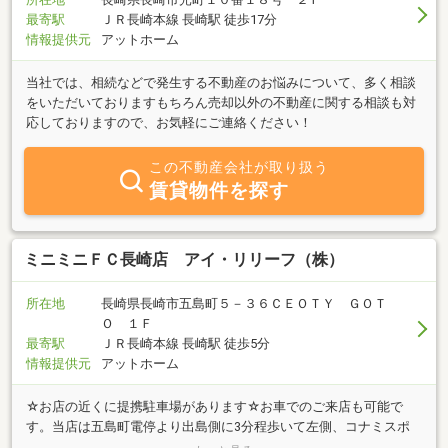
最寄駅
ＪＲ長崎本線 長崎駅 徒歩17分
情報提供元
アットホーム
当社では、相続などで発生する不動産のお悩みについて、多く相談
をいただいておりますもちろん売却以外の不動産に関する相談も対
応しておりますので、お気軽にご連絡ください！
この不動産会社が取り扱う
賃貸物件を探す
ミニミニＦＣ長崎店 アイ・リリーフ（株）
所在地
長崎県長崎市五島町５－３６ＣＥＯＴＹ ＧＯＴ
Ｏ １Ｆ
最寄駅
ＪＲ長崎本線 長崎駅 徒歩5分
情報提供元
アットホーム
☆お店の近くに提携駐車場があります☆お車でのご来店も可能で
す。当店は五島町電停より出島側に3分程歩いて左側、コナミスポ
ーツさん隣の赤い看板が目印となっており、近隣には提携駐車場が