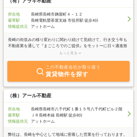
崎市を中心に活動しておりますが諫早市、大村市と活動を広げてお
（有）アラキ不動産
りますのでご相談下さい。また賃貸物件に関しても空き家を改装
し、安価な物件を中心に取り扱っておりますので、他の不動産に行
所在地
長崎県長崎市麹屋町４－１２
っても物件が見つからない方是非ご相談ください♪
最寄駅
長崎電軌螢茶屋支線 市役所駅 徒歩4分
情報提供元
アットホーム
長崎の街並みの移り変わりに関わり続けて見続けて、行き交う年も
不動産業を通して『まごころでのご提供』をモットーに日々邁進致
しております、アットホームな店舗でアットホームに物件のご案内
もっと見る
が出来ればと考えております。不動産情報のお問い合わせは信頼と
実績の当店へ是非お気軽にお問い合わせ下さいませ。
この不動産会社が取り扱う
賃貸物件を探す
（株）アール不動産
所在地
長崎県長崎市八千代町１番１５号八千代町ビル２階
最寄駅
ＪＲ長崎本線 長崎駅 徒歩8分
情報提供元
アットホーム
弊社は、長崎を中心として地域に密着した営業を行っております。