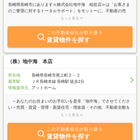
長崎県長崎市にあります≪株式会社地中海 稲佐店≫は「お客さま
のご要望に対するトータルサポート」をモットーに、不動産の売
買・賃貸・仲介及び管理をはじめ、建築関係全般の業務をおこなっ
もっと見る
ております。このホームページでは、みなさまのお役に立てるよう
タイムリーな情報発信を心がけてまいりますので、今後ともよろし
この不動産会社が取り扱う
くお願いいたします。
賃貸物件を探す
（株）地中海 本店
所在地
長崎県長崎市尾上町２－２
最寄駅
ＪＲ長崎本線 長崎駅 徒歩2分
情報提供元
アットホーム
～あなたのお住まいのお手伝いを是非「地中海」でさせてくださ
い～売買・賃貸・管理・新築住宅・増改築・その他、不動産全般を
取り扱っております。「売りたい」「買いたい」「借りたい」「貸
もっと見る
したい」等とお悩みの方、お気軽に「地中海」までご相談くださ
い。
この不動産会社が取り扱う
賃貸物件を探す