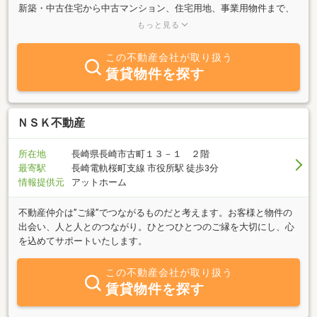
新築・中古住宅から中古マンション、住宅用地、事業用物件まで、
あらゆるネットワークから最新の不動産情報をお客様にお届けして
もっと見る
おります。「庭のある一戸建に住みたい」「生活利便性の良いマン
ションに住み替えたい」・・・まずは皆様の理想の暮らしをお聞か
この不動産会社が取り扱う
せ下さい！私たちアール不動産が親身になって皆様の住まい探しを
賃貸物件を探す
お手伝いさせていただきます。
ＮＳＫ不動産
所在地
長崎県長崎市古町１３－１ ２階
最寄駅
長崎電軌桜町支線 市役所駅 徒歩3分
情報提供元
アットホーム
不動産仲介は”ご縁”でつながるものだと考えます。お客様と物件の
出会い、人と人とのつながり。ひとつひとつのご縁を大切にし、心
を込めてサポートいたします。
この不動産会社が取り扱う
賃貸物件を探す