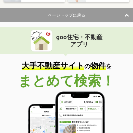
ページトップに戻る
goo住宅・不動産
アプリ
大手不動産サイト
物件
の
を
まとめて検索！