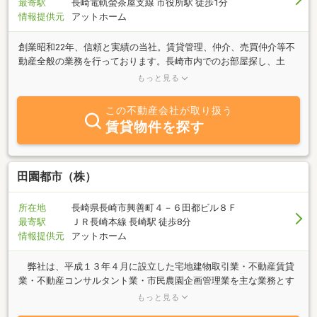
最寄駅
長崎電軌螢茶屋支線 市役所駅 徒歩1分
情報提供元
アットホーム
創業昭和22年、信頼と実績の当社。賃貸管理、仲介、売買仲介等不
動産全般の業務を行っております。長崎市内でのお部屋探し、土
地・マンション・戸建の購入等、不動産に関する御相談がございま
もっと見る
したら、どうぞお気軽にお問合せ下さいませ。経験豊富のスタッフ
が、お客様の新たな暮らしをサポート致します。
この不動産会社が取り扱う
賃貸物件を探す
田園都市（株）
所在地
長崎県長崎市興善町４－６田都ビル８Ｆ
最寄駅
ＪＲ長崎本線 長崎駅 徒歩8分
情報提供元
アットホーム
弊社は、平成１３年４月に設立した宅地建物取引業・不動産賃貸
業・不動産コンサルタント業・市民農園企画管理業を主な業務とす
る会社です。 宅地建物取引業を通じて、住宅・マンション等お客
もっと見る
様にとって理想のお住まいが購入できるようにサポートして参りた