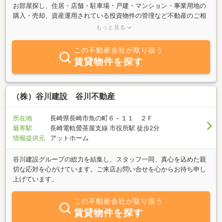
お部屋探し、住居・店舗・駐車場・戸建・マンション・事業用地の
購入・売却、資産運用されている投資物件の管理など不動産のご相
談なら弊社にお問い合わせくださいレンタルスペースの提供も始め
もっと見る
ました！ご利用希望の方はお気軽にお問い合わせ下さい
この不動産会社が取り扱う
賃貸物件を探す
（株）谷川建設 谷川不動産
所在地
長崎県長崎市魚の町６－１１ ２Ｆ
最寄駅
長崎電軌螢茶屋支線 市役所駅 徒歩2分
情報提供元
アットホーム
谷川建設グループの総力を結集し、スタッフ一同、真心を込めた親
切な応対を心がけています。ご来店お問い合せを心からお待ち申し
上げています。
この不動産会社が取り扱う
賃貸物件を探す