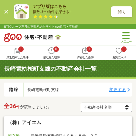
アプリ版はこちら
開く
複数社の物件を探せる！
NTTグループ運営の不動産総合サイト goo住宅・不動産
0
0
0
0
最近検索した条件
最近見た物件
保存した条件
お気に入り
長崎電軌桜町支線の不動産会社一覧
路線
変更する
長崎電軌桜町支線
全36
件
が該当しました。
（株）アイエム
所在地
長崎県長崎市光町１０番１８号 ２Ｆ