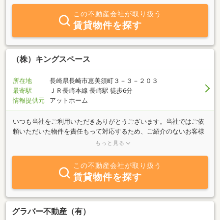
この不動産会社が取り扱う
賃貸物件を探す
（株）キングスペース
所在地
長崎県長崎市恵美須町３－３－２０３
最寄駅
ＪＲ長崎本線 長崎駅 徒歩6分
情報提供元
アットホーム
いつも当社をご利用いただきありがとうございます。当社ではご依
頼いただいた物件を責任もって対応するため、ご紹介のないお客様
からの査定依頼はお断りする場合がございます。悪しからずご了承
もっと見る
ください。無料通話をご利用してのお問い合わせについては対処で
きないこともあります。その際は当社代表電話へご連絡ください。
この不動産会社が取り扱う
賃貸物件を探す
グラバー不動産（有）