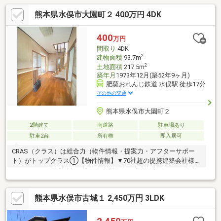
熊本県水俣市大園町２ 400万円 4DK
400
万円
間取り
4DK
2
建物面積
93.7m
2
土地面積
217.5m
築年月
1973年12月(築52年9ヶ月)
肥薩おれんじ鉄道 水俣駅 徒歩17分
その他の交通
熊本県水俣市大園町２
2階建て
南道路
駐車場あり
駐車2台
所有権
即入居可
CRAS（クラス）は総合力（物件情報・提案力・アフターサポー
ト）がトップクラス①【物件情報】▼70社超の提携建築会社様モ
デルハウスの販売情報や建築会社様保有の土地情報有り！▼関連
会社の新着・未公開物件情報②【提案力】▼住宅ローン金融機関
様の比較や住宅ローンの審査のコツも把握！▼後悔しないための
熊本県水俣市古城１ 2,450万円 3LDK
ライフプランシミュレーションFPへの家計の見直し相談も可能！
【アフターサポート】▼税金面等のアドバイス資金贈与（援助）
や住宅ローン控除のご案内やご相談もお任せ！▼お引渡し後のア