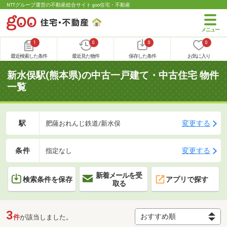
NTTグループ運営の不動産総合サイト goo住宅・不動産
1
0
0
0
最近検索した条件
最近見た物件
保存した条件
お気に入り
新水俣駅(熊本県)の中古一戸建て・中古住宅 物件
一覧
駅
変更する
肥薩おれんじ鉄道/新水俣
条件
変更する
指定なし
新着メールを受
検索条件を保存
アプリで探す
取る
3
件
が該当しました。