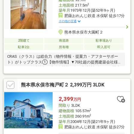
2
土地面積
217.5m
築年月
1973年12月(築52年9ヶ月)
肥薩おれんじ鉄道 水俣駅 徒歩17分
その他の交通
熊本県水俣市大園町２
2階建て
南道路
駐車場あり
駐車2台
所有権
即入居可
CRAS（クラス）は総合力（物件情報・提案力・アフターサポー
ト）がトップクラス①【物件情報】▼70社超の提携建築会社様モ
デルハウスの販売情報や建築会社様保有の土地情報有り！▼関連
会社の新着・未公開物件情報②【提案力】▼住宅ローン金融機関
様の比較や住宅ローンの審査のコツも把握！▼後悔しないための
熊本県水俣市梅戸町２ 2,399万円 3LDK
ライフプランシミュレーションFPへの家計の見直し相談も可能！
【アフターサポート】▼税金面等のアドバイス資金贈与（援助）
や住宅ローン控除のご案内やご相談もお任せ！▼お引渡し後のア
2,399
万円
フターサポートお引渡し後のメンテナンス（リフォーム）、将来
間取り
3LDK
的な売却・賃貸等の運用サポート！
2
建物面積
105.57m
2
土地面積
260.91m
築年月
2004年12月(築21年9ヶ月)
肥薩おれんじ鉄道 水俣駅 徒歩27分