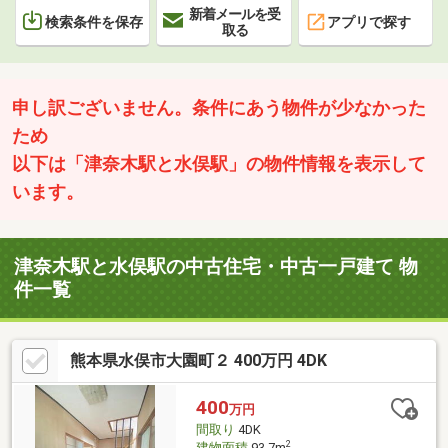
新着メールを受
検索条件を保存
アプリで探す
取る
申し訳ございません。条件にあう物件が少なかった
ため
以下は「津奈木駅と水俣駅」の物件情報を表示して
います。
津奈木駅と水俣駅の中古住宅・中古一戸建て 物
件一覧
熊本県水俣市大園町２ 400万円 4DK
400
万円
間取り
4DK
2
建物面積
93.7m