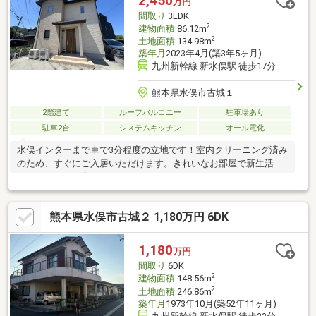
2,450
万円
フターサポートお引渡し後のメンテナンス（リフォーム）、将来
間取り
3LDK
的な売却・賃貸等の運用サポート！
2
建物面積
86.12m
2
土地面積
134.98m
築年月
2023年4月(築3年5ヶ月)
九州新幹線 新水俣駅 徒歩17分
熊本県水俣市古城１
2階建て
ルーフバルコニー
駐車場あり
駐車2台
システムキッチン
オール電化
水俣インターまで車で3分程度の立地です！室内クリーニング済み
のため、すぐにご入居いただけます。きれいなお部屋で新生活を
スタートしたい方におすすめです！
熊本県水俣市古城２ 1,180万円 6DK
1,180
万円
間取り
6DK
2
建物面積
148.56m
2
土地面積
246.86m
築年月
1973年10月(築52年11ヶ月)