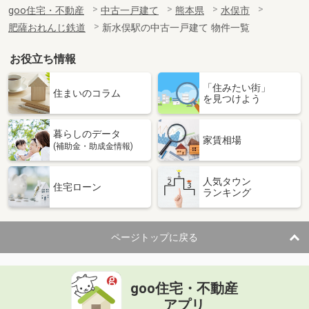
goo住宅・不動産
中古一戸建て
熊本県
水俣市
肥薩おれんじ鉄道
新水俣駅の中古一戸建て 物件一覧
お役立ち情報
「住みたい街」
住まいのコラム
を見つけよう
暮らしのデータ
家賃相場
(補助金・助成金情報)
人気タウン
住宅ローン
ランキング
ページトップに戻る
goo住宅・不動産
アプリ