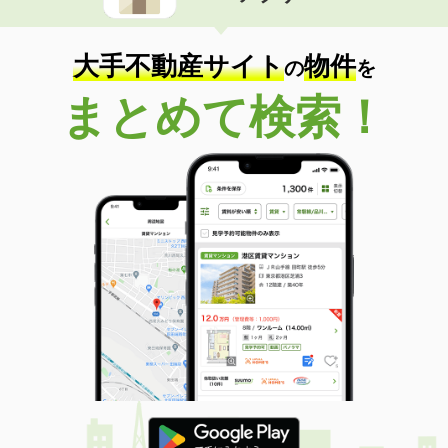
大手不動産サイト
物件
の
を
まとめて検索！