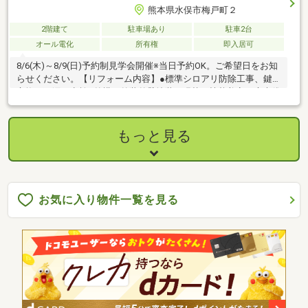
熊本県水俣市梅戸町２
2階建て
駐車場あり
駐車2台
オール電化
所有権
即入居可
8/6(木)～8/9(日)予約制見学会開催※当日予約OK。ご希望日をお知
らせください。【リフォーム内容】●標準シロアリ防除工事、鍵
交換、雨漏り点検●外構・外装外壁塗装or張替、植栽剪定、庭木伐
採●水回りトイレ交換、洗面化粧台交換●内装クロス張替え、畳表
替え●その他設備インターホン設置、火災警報器設置、照明器具
交換【おすすめポイント】・本物件は条件により住宅ローン減税
もっと見る
が適用されます。・雨漏り、構造上主要な部分の欠陥や・腐食、
給排水管の故障や漏水についてお引渡しより２年間保証・シロア
リ防除工事施工後5年間保証・新品の照明器具設置済みなので入居
後にすぐに生
お気に入り物件一覧を見る