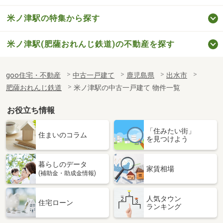
米ノ津駅の特集から探す
米ノ津駅(肥薩おれんじ鉄道)の不動産を探す
goo住宅・不動産
中古一戸建て
鹿児島県
出水市
肥薩おれんじ鉄道
米ノ津駅の中古一戸建て 物件一覧
お役立ち情報
「住みたい街」
住まいのコラム
を見つけよう
暮らしのデータ
家賃相場
(補助金・助成金情報)
人気タウン
住宅ローン
ランキング