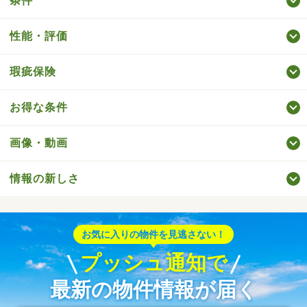
条件
性能・評価
瑕疵保険
お得な条件
画像・動画
情報の新しさ
お気に入りの物件を見逃さない！
プッシュ通知で
最新の物件情報が届く