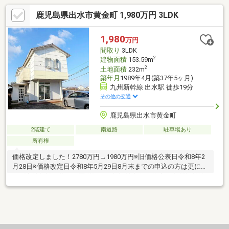
鹿児島県出水市黄金町 1,980万円 3LDK
1,980
万円
間取り
3LDK
2
建物面積
153.59m
2
土地面積
232m
築年月
1989年4月(築37年5ヶ月)
九州新幹線 出水駅 徒歩19分
その他の交通
鹿児島県出水市黄金町
2階建て
南道路
駐車場あり
所有権
価格改定しました！2780万円→1980万円※旧価格公表日令和8年2
月28日※価格改定日令和8年5月29日8月末までの申込の方は更に値
下げ交渉相談可能です国道沿いの視認性良好な住宅。九州新幹線
「出水」駅まで車約５分のアクセス便利な立地です。駐車スペー
スは車種によりますが、最大６台程度駐車可能。来客用駐車場を
確保したい業種にもおすすめです。店舗付きのため、「住みなが
ら営業したい方」や「事務所兼店舗」をお探しの方にもご検討い
ただけます。開業・移転・独立をお考えの方はぜひ一度ご覧くだ