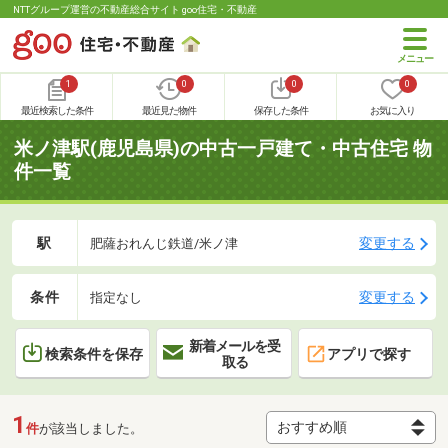
NTTグループ運営の不動産総合サイト goo住宅・不動産
1
0
0
0
最近検索した条件
最近見た物件
保存した条件
お気に入り
米ノ津駅(鹿児島県)の中古一戸建て・中古住宅 物
件一覧
駅
変更する
肥薩おれんじ鉄道/米ノ津
条件
変更する
指定なし
新着メールを受
検索条件を保存
アプリで探す
取る
1
件
が該当しました。