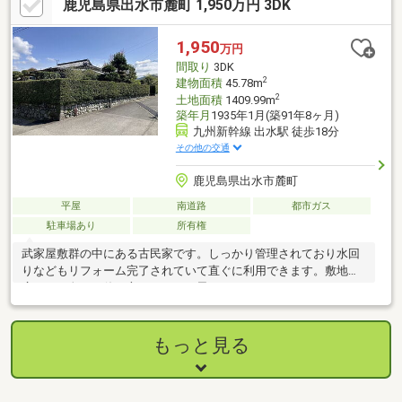
鹿児島県出水市麓町 1,950万円 3DK
確保したい業種にもおすすめです。店舗付きのため、「住みなが
ら営業したい方」や「事務所兼店舗」をお探しの方にもご検討い
ただけます。開業・移転・独立をお考えの方はぜひ一度ご覧くだ
1,950
万円
さい。
間取り
3DK
2
建物面積
45.78m
2
土地面積
1409.99m
築年月
1935年1月(築91年8ヶ月)
九州新幹線 出水駅 徒歩18分
その他の交通
鹿児島県出水市麓町
平屋
南道路
都市ガス
駐車場あり
所有権
武家屋敷群の中にある古民家です。しっかり管理されており水回
りなどもリフォーム完了されていて直ぐに利用できます。敷地が
広いので色々な使い方ができると思います。
もっと見る