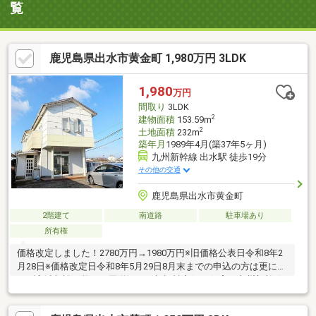
覧
鹿児島県出水市黄金町 1,980万円 3LDK
1,980
万円
間取り
3LDK
2
建物面積
153.59m
2
土地面積
232m
築年月
1989年4月(築37年5ヶ月)
九州新幹線 出水駅 徒歩19分
その他の交通
鹿児島県出水市黄金町
2階建て
南道路
駐車場あり
所有権
価格改定しました！2780万円→1980万円※旧価格公表日令和8年2
月28日※価格改定日令和8年5月29日8月末までの申込の方は更に値
下げ交渉相談可能です国道沿いの視認性良好な住宅。九州新幹線
「出水」駅まで車約５分のアクセス便利な立地です。駐車スペー
スは車種によりますが、最大６台程度駐車可能。来客用駐車場を