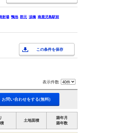
騎射場
鴨池
郡元
涙橋
南鹿児島駅前
この条件を保存
表示件数
・お問い合わせをする(無料)
り
築年月
土地面積
積
築年数