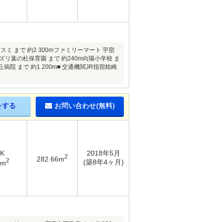
 まで 約2 300mファミリーマート 宇宿
ユズリ葉の杜保育園 まで 約240m向陽小学校 ま
丘病院 まで 約1 200m■ 交通機関JR指宿枕崎
をする
お問い合わせ(無料)
DK
2018年5月
2
282.66m
2
(築8年4ヶ月)
8m