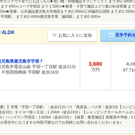
エリアで子育てにもばっちり■ 買い物・利便施設オプシアミスミ まで 約2 300mフ
まで 450ｍコープ宇宿店 まで 1 500ｍ■ 教育・子育て施設ユズリ葉の杜保育園 まで 
 200m■ 医療・公共施設鹿児島大学病院まで 約1 000m三州脇田丘病院 まで 約1 200
宇宿駅」 まで 約1 400m鹿児島市電「脇田駅」まで 約1 600ｍ
4LDK
見学予約
お気に入りに追加
鹿児島県鹿児島市宇宿７
3,680
4LD
鹿児島市電谷山線 宇宿一丁目駅 徒歩21分
万円
97.71
ＪＲ指宿枕崎線 宇宿駅 徒歩16分
通）】市電「宇宿一丁目駅」：徒歩21分バス「梶原迫」バス停：徒歩3分【コンビ
（徒歩3分）タイヨー桜ヶ丘店：1 234m（徒歩16分）【ショッピングモールホーム
3分）ハンズマン宇宿店：1 828m（徒歩23分）【保育・教育施設】西紫原中学校：1 0
様が居住中になりますが内覧可能なのでお気軽にお問い合わせくださいませ♪