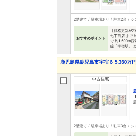
2階建て
駐車場あり
駐車2台
シ
【価格更新&空
七丁目店 まで 
おすすめポイント
で 約1 600m
線「宇宿駅」 ま
鹿児島県鹿児島市宇宿６ 5,360万円 
中古住宅
2階建て
駐車場あり
駐車3台
シ