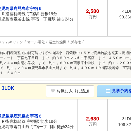
鹿児島県鹿児島市宇宿６
2,580
4LD
ＪＲ指宿枕崎線 宇宿駅 徒歩19分
万円
99.36
鹿児島市電谷山線 宇宿一丁目駅 徒歩24分
ステムキッチン
オール電化
浴室乾燥機
所有権
前の日程調整で内覧可能です(^^♪向陽小・西紫原中エリアで商業施設も充実～周
ーマート 宇宿七丁目店 まで 約３５０ｍマツキヨ宇宿店 まで ４５０ｍコー
約２４０ｍ向陽小学校 まで 約１，６００ｍ西紫原中学校 まで 約１，２００
で 約１，２００ｍ鹿児島市谷山支所まで 約４，４００ｍＪＲ指宿枕崎線「宇宿
１，６００ｍ
3LDK
見学予約
お気に入りに追加
鹿児島県鹿児島市宇宿６
2,680
3LD
ＪＲ指宿枕崎線 宇宿駅 徒歩19分
万円
106.8
鹿児島市電谷山線 宇宿一丁目駅 徒歩24分