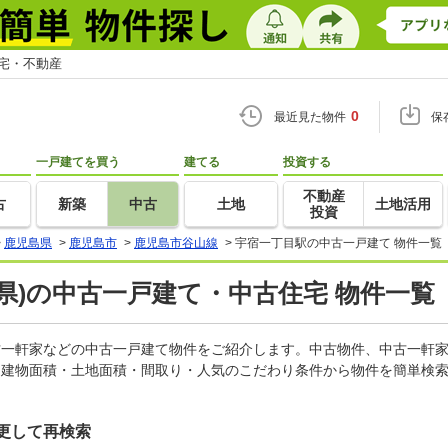
住宅・不動産
0
最近見た物件
保
一戸建てを買う
建てる
投資する
不動産
古
新築
中古
土地
土地活用
投資
>
鹿児島県
>
鹿児島市
>
鹿児島市谷山線
>
宇宿一丁目駅の中古一戸建て 物件一覧
県)の中古一戸建て・中古住宅 物件一覧
中古一軒家などの中古一戸建て物件をご紹介します。中古物件、中古一軒
・建物面積・土地面積・間取り・人気のこだわり条件から物件を簡単検索
更して再検索