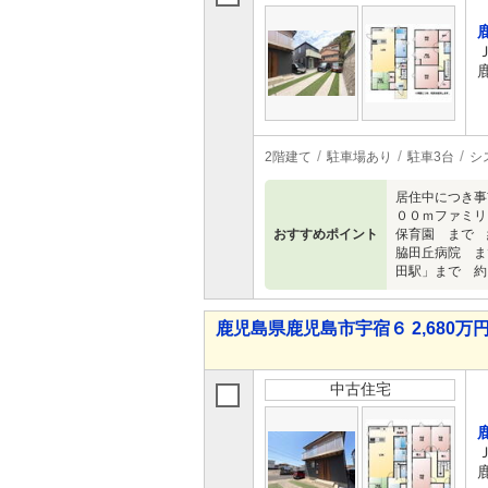
2階建て
駐車場あり
駐車3台
シ
居住中につき事
００ｍファミリ
おすすめポイント
保育園 まで 
脇田丘病院 ま
田駅」まで 約
鹿児島県鹿児島市宇宿６ 2,680万円 
中古住宅