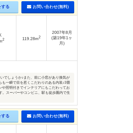
をする
お問い合わせ(無料)
2007年8月
K
2
(築19年1ヶ
119.28m
2
m
月)
ないでしょうか♪また、前に小窓があり換気が
も一瞬で目を惹くこだわりのある内装♪3畳
ンや照明付きでインテリアにもこだわってお
す。スーパーやコンビニ、駅も徒歩圏内で生
をする
お問い合わせ(無料)