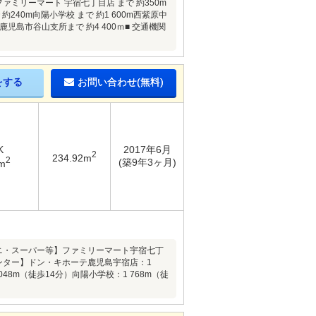
ァミリーマート 宇宿七丁目店 まで 約350m
約240m向陽小学校 まで 約1 600m西紫原中
m鹿児島市谷山支所まで 約4 400ｍ■ 交通機関
をする
お問い合わせ(無料)
K
2017年6月
2
234.92m
2
(築9年3ヶ月)
m
ニ・スーパー等】ファミリーマート宇宿七丁
センター】ドン・キホーテ鹿児島宇宿店：1
48m（徒歩14分）向陽小学校：1 768m（徒