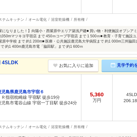
ステムキッチン
オール電化
浴室乾燥機
所有権
家になりました！】向陽小・西紫原中エリア築浅戸建■ 買い物・利便施設オプシアミスミ
約350mマツキヨ宇宿店 まで 450ｍコープ宇宿店 まで 1 500ｍ■ 教育・子育て施設
西紫原中学校 まで 約1 200m■ 医療・公共施設鹿児島大学病院まで 約1 000m三州脇田
で 約1 400m鹿児島市電「脇田駅」まで 約1 600ｍ
4SLDK
見学予約
お気に入りに追加
鹿児島県鹿児島市宇宿６
5,360
4SL
ＪＲ指宿枕崎線 宇宿駅 徒歩19分
万円
206.1
鹿児島市電谷山線 宇宿一丁目駅 徒歩24分
ステムキッチン
オール電化
浴室乾燥機
所有権