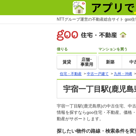
NTTグループ運営の不動産総合サイト goo
借りる
マンションを買う
店舗･
賃貸
新築
中
事業用
住宅・不動産
>
中古一戸建て
>
九州・沖縄
宇宿一丁目駅(鹿児島
宇宿一丁目駅(鹿児島県)の中古住宅、
情報を探すならgoo住宅・不動産。価格
動産がサポートします。
探したい物件の路線・検索条件を変