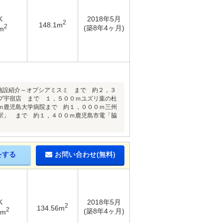
K
2018年5月
2
148.1m
2
(築8年4ヶ月)
m
辺施設紹介～オプシアミスミ まで 約２，３
プ宇宿店 まで １，５００ｍユズリ葉の杜
ｍ鹿児島大学病院まで 約１，０００ｍ三州
駅」 まで 約１，４００ｍ鹿児島市電「脇
をする
お問い合わせ(無料)
K
2018年5月
2
134.56m
2
(築8年4ヶ月)
2m