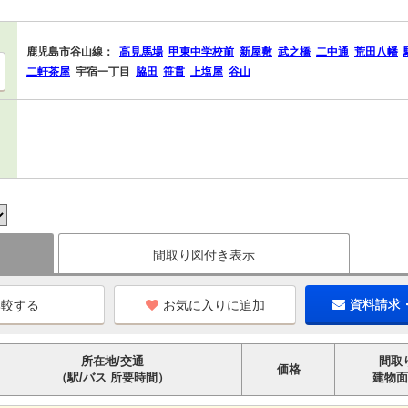
鹿児島市谷山線：
高見馬場
甲東中学校前
新屋敷
武之橋
二中通
荒田八幡
二軒茶屋
宇宿一丁目
脇田
笹貫
上塩屋
谷山
間取り図付き表示
お気に入りに追加
資料請求
所在地/交通
間取
価格
（駅/バス 所要時間）
建物面