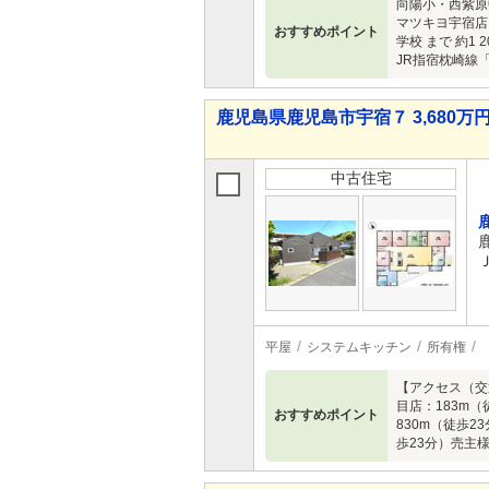
向陽小・西紫原中
マツキヨ宇宿店 
おすすめポイント
学校 まで 約1
JR指宿枕崎線「
鹿児島県鹿児島市宇宿７ 3,680万円 
中古住宅
平屋
システムキッチン
所有権
【アクセス（交
目店：183m
おすすめポイント
830m（徒歩2
歩23分）売主