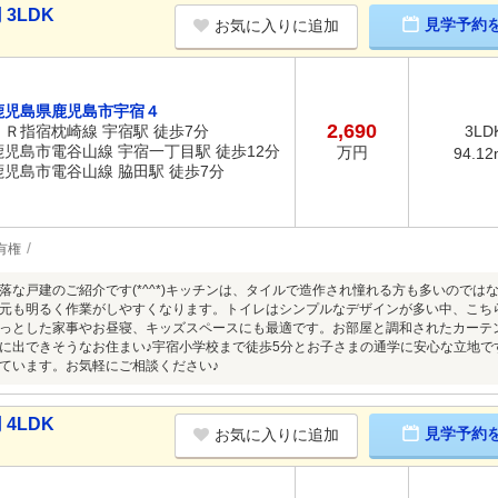
3LDK
見学予約
お気に入りに追加
鹿児島県鹿児島市宇宿４
2,690
ＪＲ指宿枕崎線 宇宿駅 徒歩7分
3LD
鹿児島市電谷山線 宇宿一丁目駅 徒歩12分
万円
94.12
鹿児島市電谷山線 脇田駅 徒歩7分
有権
落な戸建のご紹介です(*^^*)キッチンは、タイルで造作され憧れる方も多いのでは
元も明るく作業がしやすくなります。トイレはシンプルなデザインが多い中、こちら
っとした家事やお昼寝、キッズスペースにも最適です。お部屋と調和されたカーテ
に出できそうなお住まい♪宇宿小学校まで徒歩5分とお子さまの通学に安心な立地で
ています。お気軽にご相談ください♪
4LDK
見学予約
お気に入りに追加