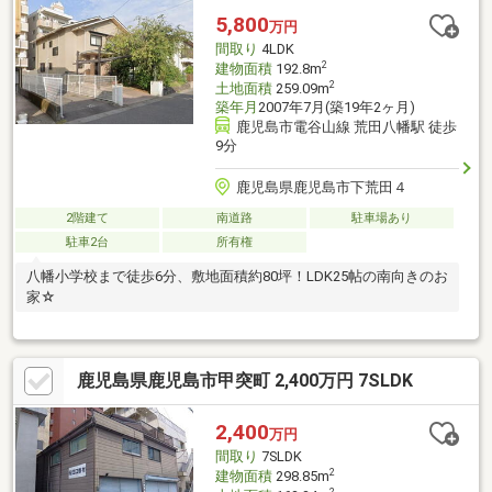
5,800
万円
間取り
4LDK
2
建物面積
192.8m
2
土地面積
259.09m
築年月
2007年7月(築19年2ヶ月)
鹿児島市電谷山線 荒田八幡駅 徒歩
9分
鹿児島県鹿児島市下荒田４
2階建て
南道路
駐車場あり
駐車2台
所有権
八幡小学校まで徒歩6分、敷地面積約80坪！LDK25帖の南向きのお
家☆
鹿児島県鹿児島市甲突町 2,400万円 7SLDK
2,400
万円
間取り
7SLDK
2
建物面積
298.85m