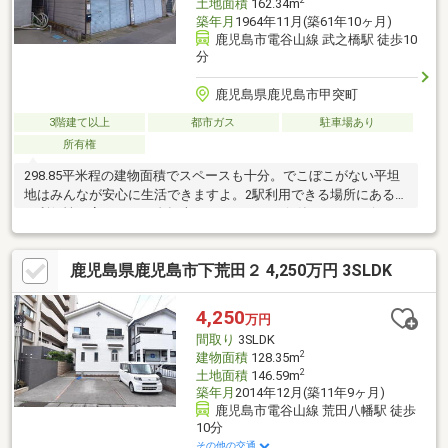
2
土地面積
162.34m
築年月
1964年11月(築61年10ヶ月)
鹿児島市電谷山線 武之橋駅 徒歩10
分
鹿児島県鹿児島市甲突町
3階建て以上
都市ガス
駐車場あり
所有権
298.85平米程の建物面積でスペースも十分。でこぼこがない平坦
地はみんなが安心に生活できますよ。2駅利用できる場所にあるの
で利便性が高いです。自転車やオートバイの保管もできるビルト
ガレージです。室内の環境も良好な、住みよい中古の戸建て物件
となっております。駅から徒歩10分圏内の物件です。3口コンロ
鹿児島県鹿児島市下荒田２ 4,250万円 3SLDK
付きの物件なので、3つの料理を同時に進められて料理の効率を上
げられます。
4,250
万円
間取り
3SLDK
2
建物面積
128.35m
2
土地面積
146.59m
築年月
2014年12月(築11年9ヶ月)
鹿児島市電谷山線 荒田八幡駅 徒歩
10分
その他の交通