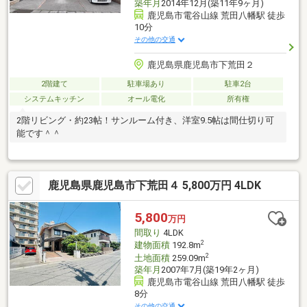
築年月
2014年12月(築11年9ヶ月)
鹿児島市電谷山線 荒田八幡駅 徒歩
10分
その他の交通
鹿児島県鹿児島市下荒田２
2階建て
駐車場あり
駐車2台
システムキッチン
オール電化
所有権
2階リビング・約23帖！サンルーム付き、洋室9.5帖は間仕切り可
能です＾＾
鹿児島県鹿児島市下荒田４ 5,800万円 4LDK
5,800
万円
間取り
4LDK
2
建物面積
192.8m
2
土地面積
259.09m
築年月
2007年7月(築19年2ヶ月)
鹿児島市電谷山線 荒田八幡駅 徒歩
8分
その他の交通