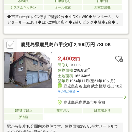
2階建て
駐車場あり
駐車2台
システムキッチン
オール電化
浴室乾燥機
◆市営/天保山バス停まで徒歩2分◆4LDK＋WIC◆サンルーム、シ
アタールームあり◆LDK23帖と広々◆2階リビング◆駐車2台◆即
日ご内覧可能です！お気軽にお問合せください♪
鹿児島県鹿児島市甲突町 2,400万円 7SLDK
2,400
万円
間取り
7SLDK
2
建物面積
298.85m
2
土地面積
162.34m
築年月
1964年11月(築61年10ヶ月)
鹿児島市谷山線 武之橋駅 徒歩10分
その他の交通
鹿児島県鹿児島市甲突町
3階建て以上
都市ガス
駐車場あり
所有権
駅から徒歩10分圏内の物件です。建物面積298.85平方メートルで
すので快適な生活ができます。