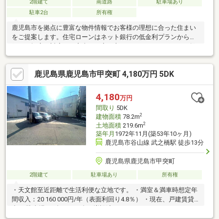
2階建て
南道路
駐車場あり
駐車2台
所有権
鹿児島市を拠点に豊富な物件情報でお客様の理想に合った住まい
をご提案します。住宅ローンはネット銀行の低金利プランから地
銀まで幅広く対応し、審査が不安な方にも細やかなサポートを提
供。団体信用生命保険（団信）の審査も安心できるアドバイスを
ご用意しています。購入の不安を解消し、安心して住まい探しを
鹿児島県鹿児島市甲突町 4,180万円 5DK
進められるよう全力でサポートいたします。まずはお気軽にご相
談ください！
4,180
万円
間取り
5DK
2
建物面積
78.2m
2
土地面積
219.6m
築年月
1972年11月(築53年10ヶ月)
鹿児島市谷山線 武之橋駅 徒歩13分
鹿児島県鹿児島市甲突町
2階建て
駐車場あり
所有権
・天文館至近距離で生活利便な立地です。 ・満室＆満車時想定年
間収入：20 160 000円/年（表面利回り4.8％） ・現在、戸建賃貸
中 ・駐車場は6台から10台に増設済み