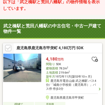
以下は「武之橋駅と荒田八幡駅」の物件情報を表示
しています。
武之橋駅と荒田八幡駅の中古住宅・中古一戸建て
物件一覧
鹿児島県鹿児島市甲突町 4,180万円 5DK
4,180
万円
間取り
5DK
2
建物面積
78.2m
2
土地面積
219.6m
築年月
1972年11月(築53年10ヶ月)
鹿児島市電谷山線 武之橋駅 バス4
分/「城南小学校前（鹿児島市）」バ
ス停 停歩3分
鹿児島県鹿児島市甲突町
2階建て
所有権