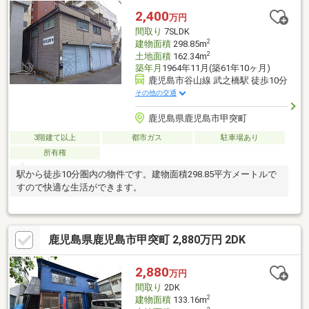
2,400
万円
間取り
7SLDK
2
建物面積
298.85m
2
土地面積
162.34m
築年月
1964年11月(築61年10ヶ月)
鹿児島市谷山線 武之橋駅 徒歩10分
その他の交通
鹿児島県鹿児島市甲突町
3階建て以上
都市ガス
駐車場あり
所有権
駅から徒歩10分圏内の物件です。建物面積298.85平方メートルで
すので快適な生活ができます。
鹿児島県鹿児島市甲突町 2,880万円 2DK
2,880
万円
間取り
2DK
2
建物面積
133.16m