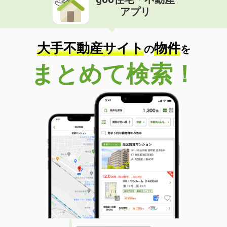
アプリ
大手不動産サイト
物件
の
を
まとめて検索！