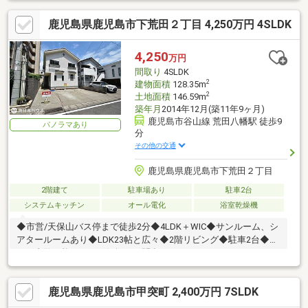
鹿児島県鹿児島市下荒田２丁目 4,250万円 4SLDK
4,250
万円
間取り
4SLDK
2
建物面積
128.35m
2
土地面積
146.59m
築年月
2014年12月(築11年9ヶ月)
鹿児島市谷山線 荒田八幡駅 徒歩9
パノラマあり
分
その他の交通
鹿児島県鹿児島市下荒田２丁目
2階建て
駐車場あり
駐車2台
システムキッチン
オール電化
浴室乾燥機
◆市営/天保山バス停まで徒歩2分◆4LDK＋WIC◆サンルーム、シ
アタールームあり◆LDK23帖と広々◆2階リビング◆駐車2台◆即
日ご内覧可能です！お気軽にお問合せください♪
鹿児島県鹿児島市甲突町 2,400万円 7SLDK