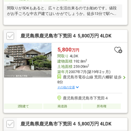
間取りが5DKもあると、広々と生活出来るのでお勧めです。値段
がお手ごろな中古戸建てはいかがでしょうか。徒歩13分で駅への
アクセスが可能な物件です。建物面積78.2㎡の物件はいかがです
か。
鹿児島県鹿児島市下荒田４ 5,800万円 4LDK
5,800
万円
間取り
4LDK
2
建物面積
192.8m
2
土地面積
259.09m
築年月
2007年7月(築19年2ヶ月)
鹿児島市電谷山線 荒田八幡駅 徒歩
8分
その他の交通
鹿児島県鹿児島市下荒田４
2階建て
南道路
所有権
鹿児島県鹿児島市下荒田４ 5,800万円 4LDK