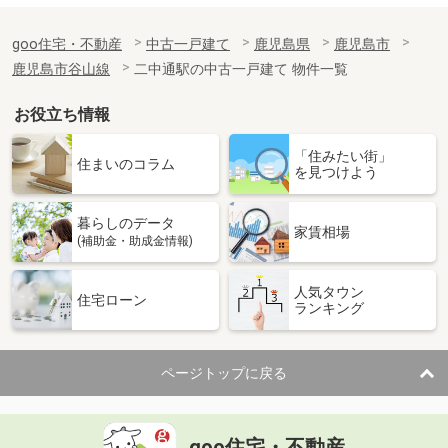
goo住宅・不動産
中古一戸建て
鹿児島県
鹿児島市
鹿児島市谷山線
二中通駅の中古一戸建て 物件一覧
お役立ち情報
「住みたい街」
住まいのコラム
を見つけよう
暮らしのデータ
家賃相場
(補助金・助成金情報)
人気タウン
住宅ローン
ランキング
ページトップに戻る
goo住宅・不動産