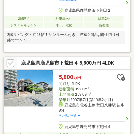
鹿児島県鹿児島市下荒田２
2階建て
駐車場あり
駐車2台
システムキッチン
オール電化
所有権
2階リビング・約23帖！サンルーム付き、洋室9.5帖は間仕切り可
能です＾＾
鹿児島県鹿児島市下荒田４ 5,800万円 4LDK
5,800
万円
間取り
4LDK
2
建物面積
192.8m
2
土地面積
259.09m
築年月
2007年7月(築19年2ヶ月)
鹿児島市電谷山線 荒田八幡駅 徒歩
8分
その他の交通
鹿児島県鹿児島市下荒田４