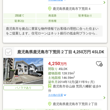
鹿児島県鹿児島市下荒田４
2階建て
南道路
駐車場あり
駐車2台
所有権
鹿児島市を拠点に豊富な物件情報でお客様の理想に合った住まい
をご提案します。住宅ローンはネット銀行の低金利プランから地
銀まで幅広く対応し、審査が不安な方にも細やかなサポートを提
供。団体信用生命保険（団信）の審査も安心できるアドバイスを
ご用意しています。購入の不安を解消し、安心して住まい探しを
鹿児島県鹿児島市下荒田２丁目 4,250万円 4SLDK
進められるよう全力でサポートいたします。まずはお気軽にご相
談ください！
4,250
万円
間取り
4SLDK
2
建物面積
128.35m
2
土地面積
146.59m
築年月
2014年12月(築11年9ヶ月)
鹿児島市谷山線 荒田八幡駅 徒歩9
パノラマあり
分
その他の交通
鹿児島県鹿児島市下荒田２丁目