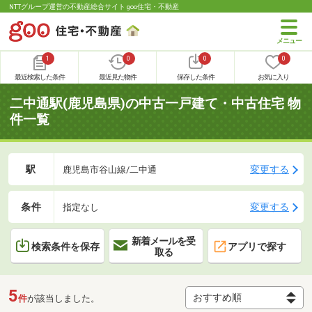
NTTグループ運営の不動産総合サイト goo住宅・不動産
1
0
0
0
最近検索した条件
最近見た物件
保存した条件
お気に入り
二中通駅(鹿児島県)の中古一戸建て・中古住宅 物
件一覧
駅
変更する
鹿児島市谷山線/二中通
条件
変更する
指定なし
新着メールを受
検索条件を保存
アプリで探す
取る
5
件
が該当しました。