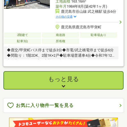
2
土地面積
163.16m
築年月
1984年8月(築42年1ヶ月)
鹿児島市谷山線 武之橋駅 徒歩6分
その他の交通
鹿児島県鹿児島市甲突町
2階建て
南道路
駐車場あり
駐車3台
所有権
◆鹿交/甲突町バス停まで徒歩3分◆市電/武之橋電停まで徒歩6分
◆間取り：1階2DK、2階1K×2戸◆駐車場普通車4台◆令和7年12月
内外装リフォーム済み◆即日ご内覧可能です！
もっと見る
お気に入り物件一覧を見る