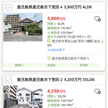
鹿児島県鹿児島市下荒田４ 5,800万円 4LDK
5,800
万円
間取り
4LDK
2
建物面積
192.8m
2
土地面積
259.09m
築年月
2007年7月(築19年2ヶ月)
鹿児島市電谷山線 荒田八幡駅 徒歩
8分
その他の交通
鹿児島県鹿児島市下荒田４
2階建て
南道路
所有権
鹿児島県鹿児島市下荒田２ 4,250万円 3SLDK
4,250
万円
間取り
3SLDK
2
建物面積
128.35m
2
土地面積
146.59m