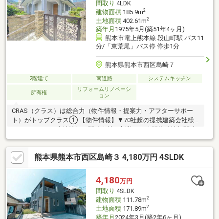
間取り
4LDK
2
建物面積
185.9m
2
土地面積
402.61m
築年月
1975年5月(築51年4ヶ月)
熊本市電上熊本線 段山町駅 バス11
分/「東荒尾」バス停 停歩1分
熊本県熊本市西区島崎７
2階建て
南道路
システムキッチン
リフォームリノベーシ
所有権
ョン
CRAS（クラス）は総合力（物件情報・提案力・アフターサポー
ト）がトップクラス① 【物件情報】▼70社超の提携建築会社様
モデルハウスや土地情報▼関連会社の新着・未公開物件情報関連
会社にグッドバイバイやいえコレ等② 【提案力】▼住宅ローン
提携金融機関が多数▼後悔しないためのライフプランシミュレー
熊本県熊本市西区島崎３ 4,180万円 4SLDK
ション家計の見直しのプロのFPが在籍③ 【アフターサポート】
▼税金面等のアドバイス資金贈与や住宅ローン控除等▼お引渡し
後の対応お引渡し後のリフォームもお任せ！将来的な売却・賃貸
4,180
万円
等の運用をサポート！
間取り
4SLDK
2
建物面積
111.78m
2
土地面積
171.89m
築年月
2024年3月(築2年6ヶ月)