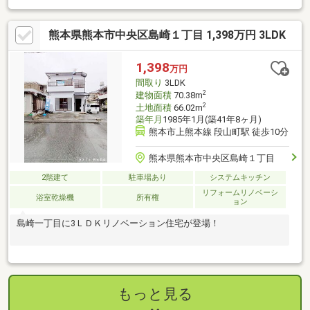
熊本県熊本市中央区島崎１丁目 1,398万円 3LDK
1,398
万円
間取り
3LDK
2
建物面積
70.38m
2
土地面積
66.02m
築年月
1985年1月(築41年8ヶ月)
熊本市上熊本線 段山町駅 徒歩10分
熊本県熊本市中央区島崎１丁目
2階建て
駐車場あり
システムキッチン
リフォームリノベーシ
浴室乾燥機
所有権
ョン
島崎一丁目に3ＬＤＫリノベーション住宅が登場！
もっと見る