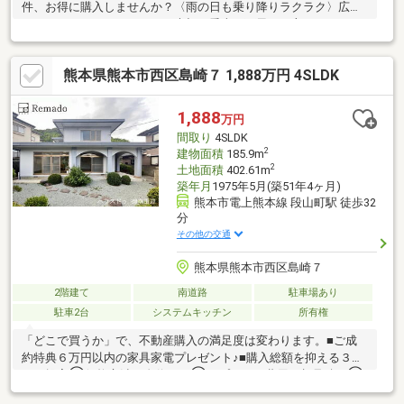
件、お得に購入しませんか？〈雨の日も乗り降りラクラク〉広々
としたガレージスペースが、大切な愛車を雨風から守ります。
〈緑に包まれるゆとりの空間〉植栽を楽しめる広々とした庭が、
暮らしに癒やしと開放感をもたらします。〈リフォーム済〉２０
熊本県熊本市西区島崎７ 1,888万円 4SLDK
２６年４月リフォーム済。リフォーム内容は以下に詳しく記載し
ております。【内覧ツアー】 熊本県全域の気になる物件を全て弊
社でまとめてご内覧いただけます水曜日や１８時以降、お仕事終
1,888
万円
わりの内覧も柔軟に対応！物件選びからお引渡しまで『ハウスド
間取り
4SLDK
ゥ熊本桜町』が全力でサポート
2
建物面積
185.9m
2
土地面積
402.61m
築年月
1975年5月(築51年4ヶ月)
熊本市電上熊本線 段山町駅 徒歩32
分
その他の交通
熊本県熊本市西区島崎７
2階建て
南道路
駐車場あり
駐車2台
システムキッチン
所有権
「どこで買うか」で、不動産購入の満足度は変わります。■ご成
約特典６万円以内の家具家電プレゼント♪■購入総額を抑える３つ
のご提案①価格交渉に自信あり②オプション費用も相見積り③
提携銀行多数で金利を安く＼３００万円以上差がでることも！／