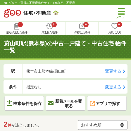
NTTグループ運営の不動産総合サイト goo住宅・不動産
1
0
0
0
最近検索した条件
最近見た物件
保存した条件
お気に入り
蔚山町駅(熊本県)の中古一戸建て・中古住宅 物件
一覧
駅
変更する
熊本市上熊本線/蔚山町
条件
変更する
指定なし
新着メールを受
検索条件を保存
アプリで探す
取る
2
件
が該当しました。