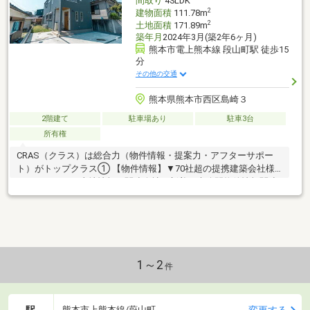
間取り
4SLDK
2
建物面積
111.78m
2
土地面積
171.89m
築年月
2024年3月(築2年6ヶ月)
熊本市電上熊本線 段山町駅 徒歩15
分
その他の交通
熊本県熊本市西区島崎３
2階建て
駐車場あり
駐車3台
所有権
CRAS（クラス）は総合力（物件情報・提案力・アフターサポー
ト）がトップクラス① 【物件情報】▼70社超の提携建築会社様
モデルハウスや土地情報▼関連会社の新着・未公開物件情報関連
会社にグッドバイバイ② 【提案力】▼住宅ローン提携金融機関
が多数▼後悔しないためのライフプランシミュレーション家計
（生命保険や通信費）の見直しのプロ在籍③ 【アフターサポー
ト】▼税金面等のアドバイス資金贈与や住宅ローン控除等▼お引
渡し後のアフターサポートお引渡し後のリフォームもお任せ！将
来的な売却・賃貸等の運用サポートも
1～2
件
駅
変更する
熊本市上熊本線/蔚山町