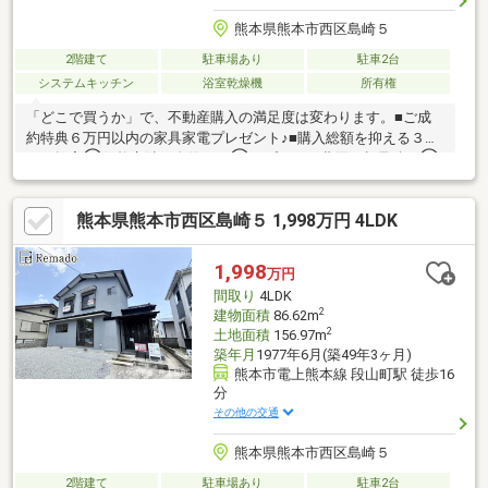
熊本県熊本市西区島崎５
2階建て
駐車場あり
駐車2台
システムキッチン
浴室乾燥機
所有権
「どこで買うか」で、不動産購入の満足度は変わります。■ご成
約特典６万円以内の家具家電プレゼント♪■購入総額を抑える３つ
のご提案①価格交渉に自信あり②オプション費用も相見積り③
提携銀行多数で金利を安く＼３００万円以上差がでることも！／
他社様のお見積り後でもご相談歓迎！最安値をお約束します◎■
熊本県熊本市西区島崎５ 1,998万円 4LDK
熊本県全域の内覧ツアー・他社掲載物件もまとめてご案内・全種
別を窓口ひとつで比較・内覧■九州No.1の実績・ハウスドゥ全国
大会2025九州エリア売買件数・売上高１位・Google口コミランキ
1,998
万円
ング「熊本県 不動産売買」１位＼お客様の声を参考に失敗しない
間取り
4LDK
家探しを♪／
2
建物面積
86.62m
2
土地面積
156.97m
築年月
1977年6月(築49年3ヶ月)
熊本市電上熊本線 段山町駅 徒歩16
分
その他の交通
熊本県熊本市西区島崎５
2階建て
駐車場あり
駐車2台