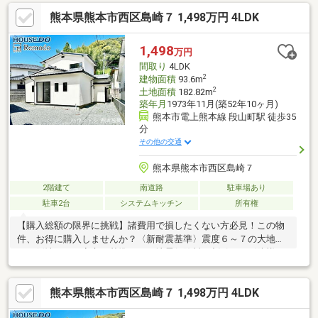
他社様のお見積り後でもご相談歓迎！最安値をお約束します◎■
熊本県熊本市西区島崎７ 1,498万円 4LDK
熊本県全域の内覧ツアー・他社掲載物件もまとめてご案内・全種
別を窓口ひとつで比較・内覧■九州No.1の実績・ハウスドゥ全国
大会2025九州エリア売買件数・売上高１位・Google口コミランキ
1,498
万円
ング「熊本県 不動産売買」１位
間取り
4LDK
2
建物面積
93.6m
2
土地面積
182.82m
築年月
1973年11月(築52年10ヶ月)
熊本市電上熊本線 段山町駅 徒歩35
分
その他の交通
熊本県熊本市西区島崎７
2階建て
南道路
駐車場あり
駐車2台
システムキッチン
所有権
【購入総額の限界に挑戦】諸費用で損したくない方必見！この物
件、お得に購入しませんか？〈新耐震基準〉震度６～７の大地震
でも倒壊しない安心の基準です。地震保険料の割引も。〈防蟻工
事５年保証〉シロアリへの備え付き。「見えない場所の安心」
も、セットでお届け。〈リフォーム済〉２０２６年２月リフォー
熊本県熊本市西区島崎７ 1,498万円 4LDK
ム済。リフォーム内容は以下に詳しく記載しております。【内覧
ツアー】 熊本県全域の気になる物件を全て弊社でまとめてご内覧