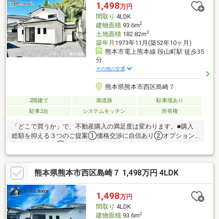
いただけます水曜日や１８時以降、お仕事終わりの内覧も柔軟に
1,498
万円
対応！物件選びからお引渡しまで『ハウスドゥ熊本桜町』が全力
間取り
4LDK
でサポートします
2
建物面積
93.6m
2
土地面積
182.82m
築年月
1973年11月(築52年10ヶ月)
熊本市電上熊本線 段山町駅 徒歩35
分
その他の交通
熊本県熊本市西区島崎７
2階建て
南道路
駐車場あり
駐車2台
システムキッチン
所有権
「どこで買うか」で、不動産購入の満足度は変わります。■購入
総額を抑える３つのご提案①価格交渉に自信あり②オプション
費用も相見積り③提携銀行多数で金利を安く＼３００万円以上差
がでることも！／他社様のお見積り後でもご相談歓迎！最安値を
お約束します◎■熊本県全域の内覧ツアー・当日の内覧ご予約も
熊本県熊本市西区島崎７ 1,498万円 4LDK
大歓迎・他社掲載物件もまとめてご案内・全種別を窓口ひとつで
比較・内覧■九州No.1の実績・ハウスドゥ全国大会2025九州エリ
ア売買件数・売上高１位・Google口コミランキング「熊本県 不動
1,498
万円
産売買」１位＼お客様の声を参考に失敗しない家探しを♪／
間取り
4LDK
2
建物面積
93.6m