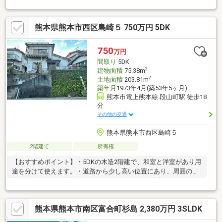
リフォーム済みで、気持ちよく新生活をスタートできます。ウォ
ークインクローゼットや納戸、外部物入など収納も充実し、住ま
熊本県熊本市西区島崎５ 750万円 5DK
いをすっきり保てるのも魅力。最寄りのバス停まで徒歩1分の利便
性を備えながら、豊かな緑に囲まれた穏やかな住環境で、快適な
毎日をお過ごしいただけます。
750
万円
間取り
5DK
2
建物面積
75.38m
2
土地面積
203.81m
築年月
1973年4月(築53年5ヶ月)
熊本市電上熊本線 段山町駅 徒歩18
分
その他の交通
熊本県熊本市西区島崎５
2階建て
所有権
【おすすめポイント】・5DKの木造2階建で、和室と洋室があり用
途を分けて使えます。・道路から少し高い位置にあり、周囲の視
線が気になりにくい住まいです。・コンパクトなダイニングキッ
チンがあり、配膳しやすい動線です。・勝手口があり、荷物の出
し入れや家事動線にも活用できます。・浴室とトイレに窓があ
熊本県熊本市南区富合町杉島 2,380万円 3SLDK
り、換気しながら使用できます。・縁側があり、外の空気を感じ
ながらゆったり過ごせます。・石神山公園まで約350m（徒歩5