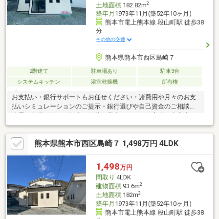
2
土地面積
182.82m
築年月
1973年11月(築52年10ヶ月)
熊本市電上熊本線 段山町駅 徒歩38
分
その他の交通
熊本県熊本市西区島崎７
2階建て
駐車場あり
駐車3台
システムキッチン
浴室乾燥機
所有権
お支払い・銀行サポートもお任せください・諸費用や月々のお支
払いシミュレーションのご提示・銀行選びや自己資金のご相談・
地震・火災保険のご提案・引越し業者のご紹介仮審査・本審査の
サポートまで、経験豊富なスタッフが丁寧にご案内いたします。
お客様のペースでご検討いただけます「まだ検討したい」「他の
熊本県熊本市西区島崎７ 1,498万円 4LDK
物件も見たい」などのご希望にも、ご条件に合わせた物件をご提
案しながら、納得のマイホーム探しをしっかりサポートいたしま
す。
1,498
万円
間取り
4LDK
2
建物面積
93.6m
2
土地面積
182m
築年月
1973年11月(築52年10ヶ月)
熊本市電上熊本線 段山町駅 徒歩38