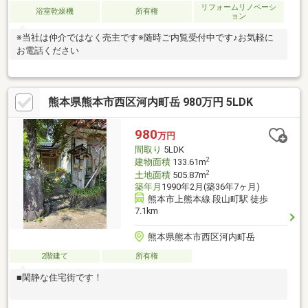
リフォームリノベーシ
浴室乾燥機
所有権
ョン
※当社は仲介ではなく売主です※随時ご内覧受付中です♪お気軽に
お電話ください
熊本県熊本市西区河内町岳 980万円 5LDK
980
万円
間取り
5LDK
2
建物面積
133.61m
2
土地面積
505.87m
築年月
1990年2月(築36年7ヶ月)
熊本市上熊本線 段山町駅 徒歩
7.1km
熊本県熊本市西区河内町岳
2階建て
所有権
■閑静な住宅街です！