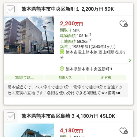
熊本県熊本市中央区新町１ 2,200万円 5DK
2,200
万円
間取り
5DK
2
建物面積
105.1m
2
土地面積
68.36m
築年月
1983年5月(築43年4ヶ月)
熊本市電上熊本線 蔚山町駅 徒歩3
分
熊本県熊本市中央区新町１
3階建て以上
都市ガス
所有権
熊本城近くで、バス停まで徒歩1分・電停まで徒歩3分と交通アク
セス充実の立地です！各階を使い分けできる3階建て☆※備考※■1F
玄関前に駐車スペース有り（軽自動車1台）■2階のみ温水洗浄便
座
熊本県熊本市西区島崎３ 4,180万円 4SLDK
4,180
万円