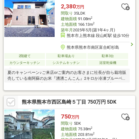
分）の立地で、散歩や気分転換にも利用しやすい環境です。
2,380
万円
間取り
3SLDK
2
建物面積
91.08m
2
土地面積
166.13m
築年月
2025年5月(築1年4ヶ月)
熊本市上熊本線 段山町駅 徒歩10分
熊本県熊本市南区富合町杉島
2階建て
駐車場あり
駐車3台
カウンターキッチン
システムキッチン
浴室乾燥機
夏のキャンペーン♪ご来店orご案内のお客さまに社長が自ら栽培販
売している南阿蘇のお米『湧湧こんこん』2キロか冷凍ブルーベリ
ー500ｇどちらかプレゼント♪売却も購入もクリーンに誠実に。
熊本県熊本市西区島崎５丁目 750万円 5DK
750
万円
間取り
5DK
2
建物面積
75.38m
2
土地面積
203.81m