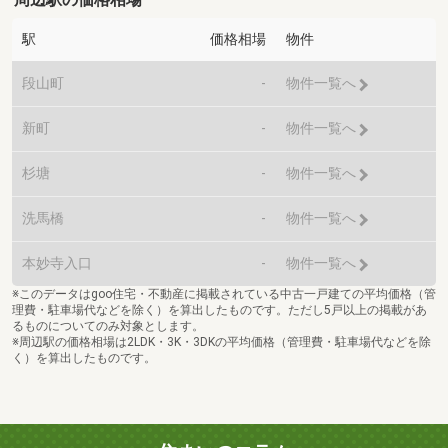
駅
価格相場
物件
段山町
-
物件一覧へ
新町
-
物件一覧へ
杉塘
-
物件一覧へ
洗馬橋
-
物件一覧へ
本妙寺入口
-
物件一覧へ
※このデータはgoo住宅・不動産に掲載されている中古一戸建ての平均価格（管
理費・駐車場代などを除く）を算出したものです。ただし5戸以上の掲載があ
るものについてのみ対象とします。
※周辺駅の価格相場は2LDK・3K・3DKの平均価格（管理費・駐車場代などを除
く）を算出したものです。