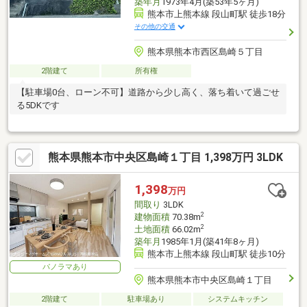
築年月
1973年4月(築53年5ヶ月)
熊本市上熊本線 段山町駅 徒歩18分
その他の交通
熊本県熊本市西区島崎５丁目
2階建て
所有権
【駐車場0台、ローン不可】道路から少し高く、落ち着いて過ごせ
る5DKです
熊本県熊本市中央区島崎１丁目 1,398万円 3LDK
1,398
万円
間取り
3LDK
2
建物面積
70.38m
2
土地面積
66.02m
築年月
1985年1月(築41年8ヶ月)
熊本市上熊本線 段山町駅 徒歩10分
パノラマあり
熊本県熊本市中央区島崎１丁目
2階建て
駐車場あり
システムキッチン