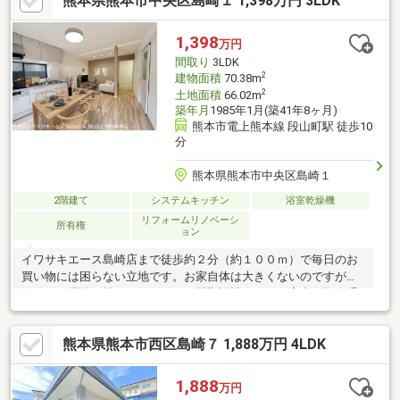
熊本県熊本市中央区島崎１ 1,398万円 3LDK
1,398
万円
間取り
3LDK
2
建物面積
70.38m
2
土地面積
66.02m
築年月
1985年1月(築41年8ヶ月)
熊本市電上熊本線 段山町駅 徒歩10
分
熊本県熊本市中央区島崎１
2階建て
システムキッチン
浴室乾燥機
リフォームリノベーシ
所有権
ョン
イワサキエース島崎店まで徒歩約２分（約１００ｍ）で毎日のお
買い物には困らない立地です。お家自体は大きくないのですが、
毎日のお掃除が捗るコンパクトな間取設計です。ご案内は順次受
付中です。皆様からのお問い合わせ、お待ちしております。※駐
車スペースは１台です。※駐車スペースの駐車許容台数は車種等
熊本県熊本市西区島崎７ 1,888万円 4LDK
によって前後しますので、一度現地をご確認頂いてからお問い合
わせ頂ければ幸いです。皆様からのお問い合わせ、お待ちしてお
ります。
1,888
万円