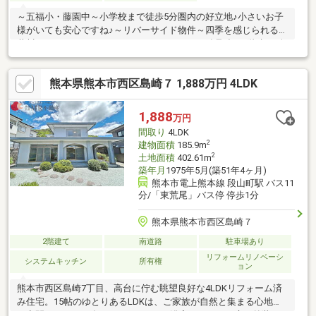
～五福小・藤園中～小学校まで徒歩5分圏内の好立地♪小さいお子
様がいても安心ですね♪～リバーサイド物件～四季を感じられる坪
井川のほとりでゆったりとスローライフを♪～鉄骨造の3階建～耐
震性の高い鉄骨造のおうち！どっしりと構えた重厚感のある外観
です♪延床面積150㎡以上！！市街地ならではの都市型間取りです
熊本県熊本市西区島崎７ 1,888万円 4LDK
♪～市街地へアクセス良好～オシャレな飲食店が建ち並ぶ新町エリ
ア、成長目覚ましい熊本駅エリア、下通方面へもアクセス良好で
す！休日のお出かけが楽しみなる立地です♪～事前ご予約お願いい
1,888
万円
たします～所有者様居住中のため、ご内覧の際は事前にご予約く
間取り
4LDK
ださい。
2
建物面積
185.9m
2
土地面積
402.61m
築年月
1975年5月(築51年4ヶ月)
熊本市電上熊本線 段山町駅 バス11
分/「東荒尾」バス停 停歩1分
熊本県熊本市西区島崎７
2階建て
南道路
駐車場あり
リフォームリノベーシ
システムキッチン
所有権
ョン
熊本市西区島崎7丁目、高台に佇む眺望良好な4LDKリフォーム済
み住宅。15帖のゆとりあるLDKは、ご家族が自然と集まる心地よ
い空間です。2026年4月にキッチン・浴室・トイレ・床・外装を