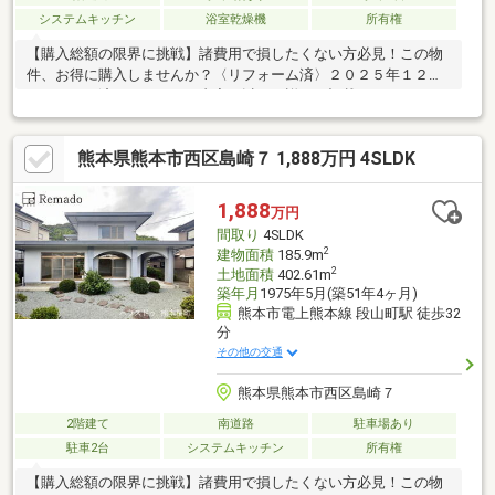
システムキッチン
浴室乾燥機
所有権
【購入総額の限界に挑戦】諸費用で損したくない方必見！この物
件、お得に購入しませんか？〈リフォーム済〉２０２５年１２月
リフォーム済。リフォーム内容は以下に詳しく記載しておりま
す。〈周辺環境良好〉便利な街で心地よく。毎日のお買い物や通
学がスムーズで安心。〈暖かな陽が差し込むリビング〉大きな窓
熊本県熊本市西区島崎７ 1,888万円 4SLDK
はリビングの主役。部屋も広く感じさせてくれます。〈スーパー
まで徒歩７分〉もう買い忘れも怖くない！【内覧ツアー】 熊本県
全域の気になる物件を全て弊社でまとめてご内覧いただけます水
1,888
万円
曜日や１８時以降、お仕事終わりの内覧も柔軟に対応！物件選び
間取り
4SLDK
からお引渡しまで『ハウスドゥ熊本桜町』が全力でサポートしま
2
建物面積
185.9m
す
2
土地面積
402.61m
築年月
1975年5月(築51年4ヶ月)
熊本市電上熊本線 段山町駅 徒歩32
分
その他の交通
熊本県熊本市西区島崎７
2階建て
南道路
駐車場あり
駐車2台
システムキッチン
所有権
【購入総額の限界に挑戦】諸費用で損したくない方必見！この物