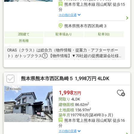
熊本市電上熊本線 段山町駅 徒歩15
分
その他の交通
熊本県熊本市西区島崎３
2階建て
駐車場あり
駐車3台
所有権
CRAS（クラス）は総合力（物件情報・提案力・アフターサポー
ト）がトップクラス① 【物件情報】▼70社超の提携建築会社様
モデルハウスや土地情報▼関連会社の新着・未公開物件情報関連
会社にグッドバイバイ② 【提案力】▼住宅ローン提携金融機関
が多数▼後悔しないためのライフプランシミュレーション家計
熊本県熊本市西区島崎５ 1,998万円 4LDK
（生命保険や通信費）の見直しのプロ在籍③ 【アフターサポー
ト】▼税金面等のアドバイス資金贈与や住宅ローン控除等▼お引
渡し後のアフターサポートお引渡し後のリフォームもお任せ！将
1,998
万円
来的な売却・賃貸等の運用サポートも
間取り
4LDK
2
建物面積
86.62m
2
土地面積
156.97m
築年月
1977年6月(築49年3ヶ月)
熊本市電上熊本線 段山町駅 徒歩16
分
その他の交通