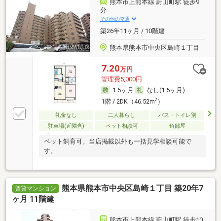
熊本市上熊本線 蔚山町駅 徒歩9
分
その他の交通
築26年11ヶ月 / 10階建
熊本県熊本市中央区島崎１丁目
7.20
万円
管理費5,000円
1.5ヶ月
なし(1.5ヶ月)
2
1階 / 2DK（46.52m
）
礼金なし
二人暮らし
バス・トイレ別
駐車場(近隣含)
ペット相談可
角部屋
ペット飼育可。当店掲載以外も一括見学相談可能で
す。
熊本県熊本市中央区島崎１丁目 築20年7
賃貸マンション
ヶ月 11階建
熊本市上熊本線 蔚山町駅 徒歩10