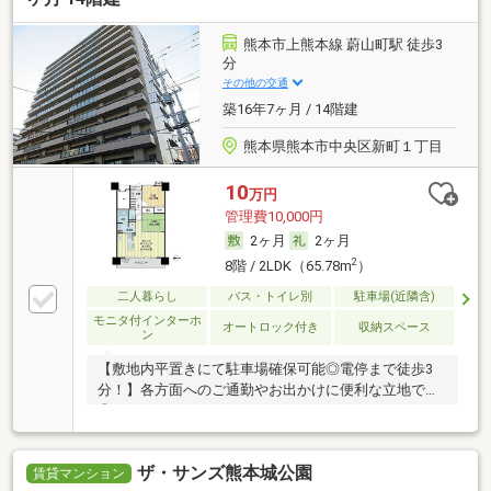
熊本市上熊本線 蔚山町駅 徒歩3
分
その他の交通
築16年7ヶ月 / 14階建
熊本県熊本市中央区新町１丁目
10
万円
管理費10,000円
2ヶ月
2ヶ月
2
8階 / 2LDK（65.78m
）
二人暮らし
バス・トイレ別
駐車場(近隣含)
モニタ付インターホ
オートロック付き
収納スペース
ン
【敷地内平置きにて駐車場確保可能◎電停まで徒歩3
分！】各方面へのご通勤やお出かけに便利な立地です
◎
ザ・サンズ熊本城公園
賃貸マンション