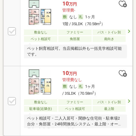
10
万円
管理費-
なし
1ヶ月
2
1階 / 3SLDK（70.58m
）
敷金なし
ファミリー
バス・トイレ別
ペット相談可
角部屋
南向き
ペット飼育相談可。当店掲載以外も一括見学相談可能
です。
10
万円
管理費なし
なし
1ヶ月
2
/ 3SLDK（70.58m
）
敷金なし
ファミリー
バス・トイレ別
駐車場(近隣含)
ペット相談可
最上階
ペット相談可・二人入居可・閑静な住宅街・駐車場2
台分・角部屋・24時間換気システム・最上階・オール
電化・初期費用カード決済可