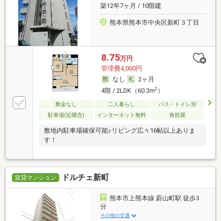
築12年7ヶ月 / 10階建
熊本県熊本市中央区新町３丁目
8.75
万円
管理費4,000円
なし
2ヶ月
2
4階 / 2LDK（60.3m
）
敷金なし
二人暮らし
バス・トイレ別
駐車場(近隣含)
インターネット無料
角部屋
敷地内駐車場確保可能♪リビング広々16帖以上ありま
す！
ドルチェ新町
賃貸マンション
熊本市上熊本線 蔚山町駅 徒歩3
分
その他の交通