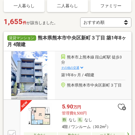
一人暮らし
二人暮らし
ファミリー
1,655
件
が該当しました。
熊本県熊本市中央区新町３丁目 築1年8ヶ
賃貸マンション
月 4階建
熊本市上熊本線 段山町駅 徒歩3
分
その他の交通
築1年8ヶ月 / 4階建
熊本県熊本市中央区新町３丁目
5.90
万円
管理費8,500円
なし
なし
2
4階 / ワンルーム（30.2m
）