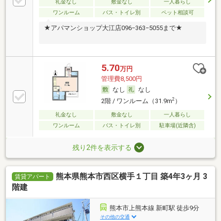
礼金なし
敷金なし
一人暮らし
ワンルーム
バス・トイレ別
ペット相談可
★アパマンショップ大江店096−363−5055まで★
5.70
万円
管理費8,500円
なし
なし
2
2階 / ワンルーム（31.9m
）
礼金なし
敷金なし
一人暮らし
ワンルーム
バス・トイレ別
駐車場(近隣含)
残り2件を表示する
熊本県熊本市西区横手１丁目 築4年3ヶ月 3
賃貸アパート
階建
熊本市上熊本線 新町駅 徒歩9分
その他の交通