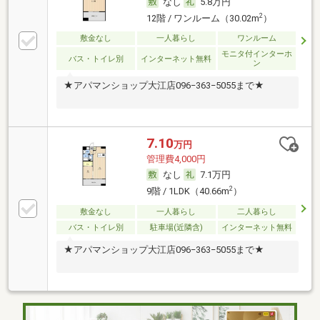
なし
5.8万円
2
12階 / ワンルーム（30.02m
）
敷金なし
一人暮らし
ワンルーム
モニタ付インターホ
バス・トイレ別
インターネット無料
ン
★アパマンショップ大江店096−363−5055まで★
7.10
万円
管理費4,000円
なし
7.1万円
2
9階 / 1LDK（40.66m
）
敷金なし
一人暮らし
二人暮らし
バス・トイレ別
駐車場(近隣含)
インターネット無料
★アパマンショップ大江店096−363−5055まで★