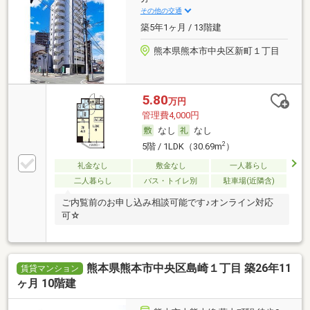
その他の交通
築5年1ヶ月 / 13階建
熊本県熊本市中央区新町１丁目
5.80
万円
管理費4,000円
なし
なし
2
5階 / 1LDK（30.69m
）
礼金なし
敷金なし
一人暮らし
二人暮らし
バス・トイレ別
駐車場(近隣含)
ご内覧前のお申し込み相談可能です♪オンライン対応
可☆
熊本県熊本市中央区島崎１丁目 築26年11
賃貸マンション
ヶ月 10階建