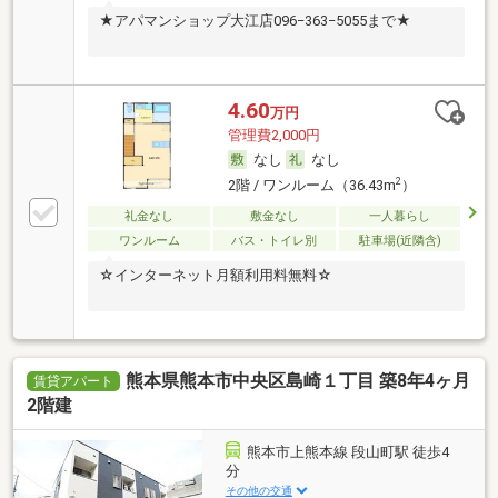
★アパマンショップ大江店096−363−5055まで★
4.60
万円
管理費2,000円
なし
なし
2
2階 / ワンルーム（36.43m
）
礼金なし
敷金なし
一人暮らし
ワンルーム
バス・トイレ別
駐車場(近隣含)
☆インターネット月額利用料無料☆
熊本県熊本市中央区島崎１丁目 築8年4ヶ月
賃貸アパート
2階建
熊本市上熊本線 段山町駅 徒歩4
分
その他の交通