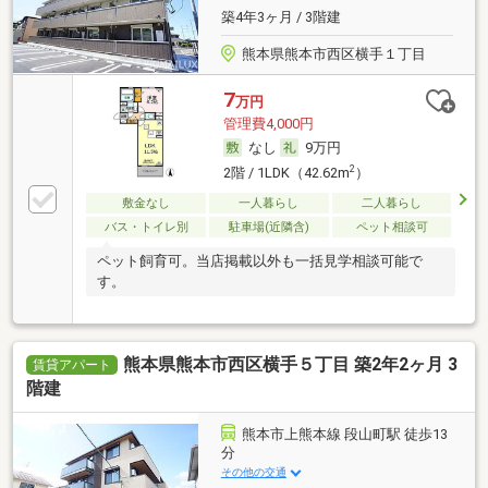
築4年3ヶ月 / 3階建
熊本県熊本市西区横手１丁目
7
万円
管理費4,000円
なし
9万円
2
2階 / 1LDK（42.62m
）
敷金なし
一人暮らし
二人暮らし
バス・トイレ別
駐車場(近隣含)
ペット相談可
ペット飼育可。当店掲載以外も一括見学相談可能で
す。
熊本県熊本市西区横手５丁目 築2年2ヶ月 3
賃貸アパート
階建
熊本市上熊本線 段山町駅 徒歩13
分
その他の交通