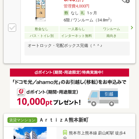
管理費4,000円
なし
1ヶ月
2
6階 / ワンルーム（34.8m
）
敷金なし
一人暮らし
ワンルーム
バス・トイレ別
インターネット無料
南向き
オートロック・宅配ボックス完備（＾＾♪
ＡｒｔｉｚＡ熊本新町
賃貸マンション
熊本市上熊本線 蔚山町駅 徒歩4
分