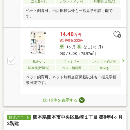
二人暮らし
バス・トイレ別
駐車場(近隣含)
ペット飼育可。当店掲載以外も一括見学相談可能で
す。
14.40
万円
管理費6,000円
1ヶ月
なし(1ヶ月)
2
9階 / 3LDK（75.97m
）
礼金なし
ファミリー
バス・トイレ別
駐車場(近隣含)
ペット相談可
南向き
ペット飼育可。ネット無料当店掲載以外も一括見学相
談可能です。
残り6件を表示する
熊本県熊本市中央区島崎１丁目 築8年4ヶ月
賃貸アパート
2階建