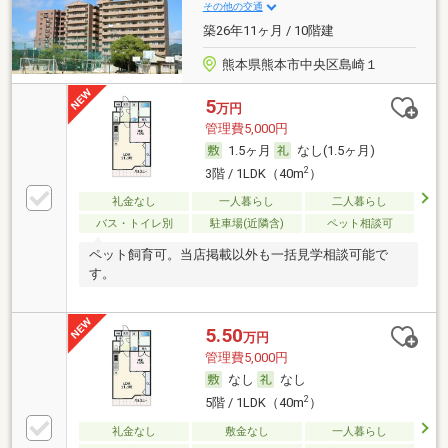
その他の交通
築26年11ヶ月 / 10階建
熊本県熊本市中央区島崎１
5
万円
管理費5,000円
1.5ヶ月
なし(1.5ヶ月)
2
3階 / 1LDK（40m
）
礼金なし
一人暮らし
二人暮らし
バス・トイレ別
駐車場(近隣含)
ペット相談可
ペット飼育可。当店掲載以外も一括見学相談可能で
す。
5.50
万円
管理費5,000円
なし
なし
2
5階 / 1LDK（40m
）
礼金なし
敷金なし
一人暮らし