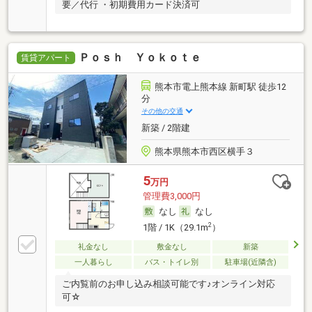
要／代行 ・初期費用カード決済可
Ｐｏｓｈ Ｙｏｋｏｔｅ
賃貸アパート
熊本市電上熊本線 新町駅 徒歩12
分
その他の交通
新築 / 2階建
熊本県熊本市西区横手３
5
万円
管理費3,000円
なし
なし
2
1階 / 1K（29.1m
）
礼金なし
敷金なし
新築
一人暮らし
バス・トイレ別
駐車場(近隣含)
ご内覧前のお申し込み相談可能です♪オンライン対応
可☆