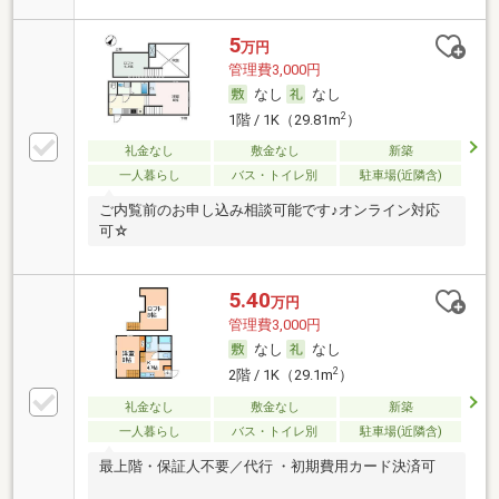
5
万円
管理費3,000円
なし
なし
2
1階 / 1K（29.81m
）
礼金なし
敷金なし
新築
一人暮らし
バス・トイレ別
駐車場(近隣含)
ご内覧前のお申し込み相談可能です♪オンライン対応
可☆
5.40
万円
管理費3,000円
なし
なし
2
2階 / 1K（29.1m
）
礼金なし
敷金なし
新築
一人暮らし
バス・トイレ別
駐車場(近隣含)
最上階・保証人不要／代行 ・初期費用カード決済可