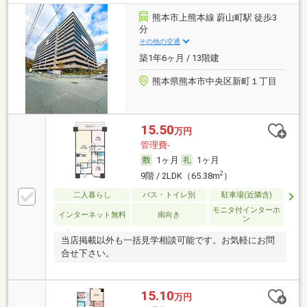
熊本市上熊本線 蔚山町駅 徒歩3
分
その他の交通
築1年6ヶ月 / 13階建
熊本県熊本市中央区新町１丁目
15.50
万円
管理費-
1ヶ月
1ヶ月
2
9階 / 2LDK（65.38m
）
二人暮らし
バス・トイレ別
駐車場(近隣含)
モニタ付インターホ
インターネット無料
南向き
ン
当店掲載以外も一括見学相談可能です。お気軽にお問
合せ下さい。
15.10
万円