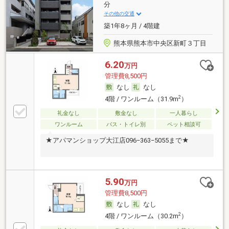
分
その他の交通
築1年8ヶ月 / 4階建
熊本県熊本市中央区新町３丁目
6.20
万円
管理費8,500円
なし
なし
2
4階 / ワンルーム（31.9m
）
礼金なし
敷金なし
一人暮らし
ワンルーム
バス・トイレ別
ペット相談可
★アパマンショップ大江店096−363−5055まで★
5.90
万円
管理費8,500円
なし
なし
2
4階 / ワンルーム（30.2m
）