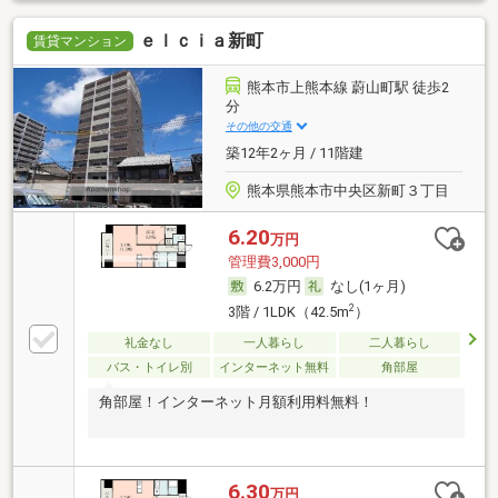
ｅｌｃｉａ新町
賃貸マンション
熊本市上熊本線 蔚山町駅 徒歩2
分
その他の交通
築12年2ヶ月 / 11階建
熊本県熊本市中央区新町３丁目
6.20
万円
管理費3,000円
6.2万円
なし(1ヶ月)
2
3階 / 1LDK（42.5m
）
礼金なし
一人暮らし
二人暮らし
バス・トイレ別
インターネット無料
角部屋
角部屋！インターネット月額利用料無料！
6.30
万円