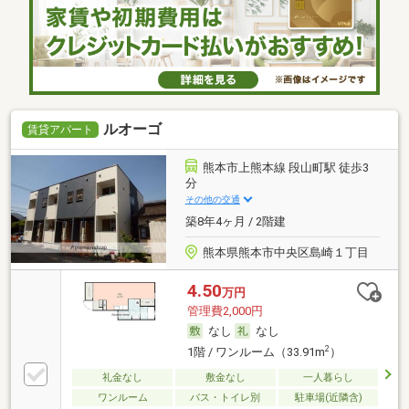
ルオーゴ
賃貸アパート
熊本市上熊本線 段山町駅 徒歩3
分
その他の交通
築8年4ヶ月 / 2階建
熊本県熊本市中央区島崎１丁目
4.50
万円
管理費2,000円
なし
なし
2
1階 / ワンルーム（33.91m
）
礼金なし
敷金なし
一人暮らし
ワンルーム
バス・トイレ別
駐車場(近隣含)