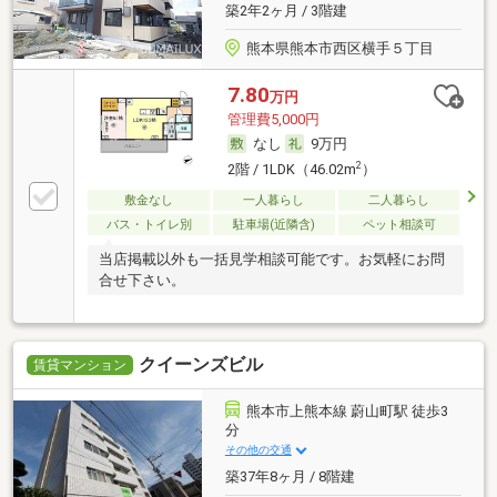
築2年2ヶ月 / 3階建
熊本県熊本市西区横手５丁目
7.80
万円
管理費5,000円
なし
9万円
2
2階 / 1LDK（46.02m
）
敷金なし
一人暮らし
二人暮らし
バス・トイレ別
駐車場(近隣含)
ペット相談可
当店掲載以外も一括見学相談可能です。お気軽にお問
合せ下さい。
クイーンズビル
賃貸マンション
熊本市上熊本線 蔚山町駅 徒歩3
分
その他の交通
築37年8ヶ月 / 8階建