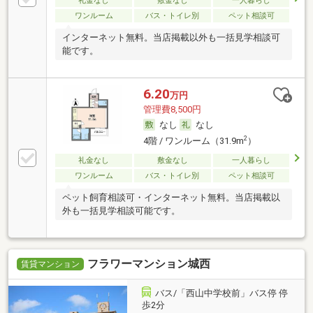
礼金なし
敷金なし
一人暮らし
ワンルーム
バス・トイレ別
ペット相談可
インターネット無料。当店掲載以外も一括見学相談可
能です。
6.20
万円
管理費8,500円
なし
なし
2
4階 / ワンルーム（31.9m
）
礼金なし
敷金なし
一人暮らし
ワンルーム
バス・トイレ別
ペット相談可
ペット飼育相談可・インターネット無料。当店掲載以
外も一括見学相談可能です。
フラワーマンション城西
賃貸マンション
バス/「西山中学校前」バス停 停
歩2分