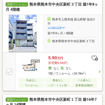
熊本県熊本市中央区新町３丁目 築1年8ヶ
賃貸マンション
月 4階建
熊本市上熊本線 蔚山町駅 徒歩3
分
その他の交通
築1年8ヶ月 / 4階建
熊本県熊本市中央区新町３丁目
5.90
万円
管理費8,500円
なし
なし
2
1階 / ワンルーム（38.78m
）
礼金なし
敷金なし
一人暮らし
ワンルーム
バス・トイレ別
駐車場(近隣含)
熊本県熊本市中央区新町１丁目 築16年7
賃貸マンション
ヶ月 14階建