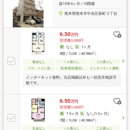
築13年4ヶ月 / 10階建
熊本県熊本市中央区新町３丁目
6.30
万円
管理費3,000円
なし
1ヶ月
2
4階 / 1LDK（40.98m
）
敷金なし
一人暮らし
二人暮らし
バス・トイレ別
駐車場(近隣含)
インターネット無料
インターネット無料。当店掲載以外も一括見学相談可
能です。
6.50
万円
管理費3,000円
1.5ヶ月
なし(1.5ヶ月)
2
7階 / 1LDK（40.98m
）
礼金なし
一人暮らし
二人暮らし