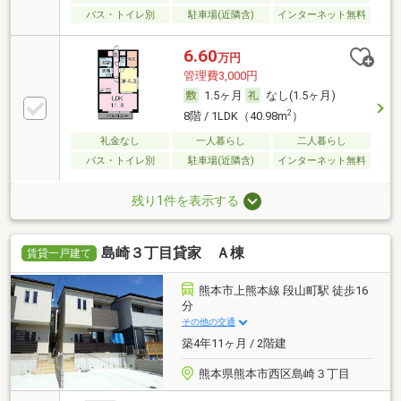
バス・トイレ別
駐車場(近隣含)
インターネット無料
6.60
万円
管理費3,000円
1.5ヶ月
なし(1.5ヶ月)
2
8階 / 1LDK（40.98m
）
礼金なし
一人暮らし
二人暮らし
バス・トイレ別
駐車場(近隣含)
インターネット無料
残り1件を表示する
島崎３丁目貸家 Ａ棟
賃貸一戸建て
熊本市上熊本線 段山町駅 徒歩16
分
その他の交通
築4年11ヶ月 / 2階建
熊本県熊本市西区島崎３丁目