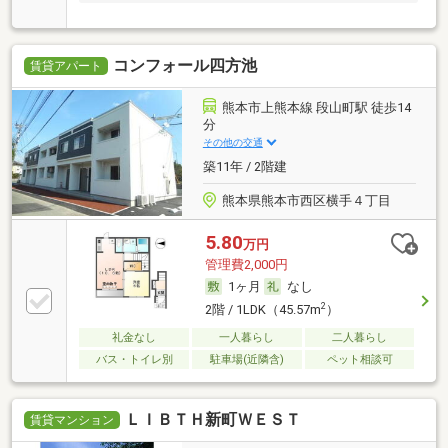
コンフォール四方池
賃貸アパート
熊本市上熊本線 段山町駅 徒歩14
分
その他の交通
築11年 / 2階建
熊本県熊本市西区横手４丁目
5.80
万円
管理費2,000円
1ヶ月
なし
2
2階 / 1LDK（45.57m
）
礼金なし
一人暮らし
二人暮らし
バス・トイレ別
駐車場(近隣含)
ペット相談可
ＬＩＢＴＨ新町ＷＥＳＴ
賃貸マンション