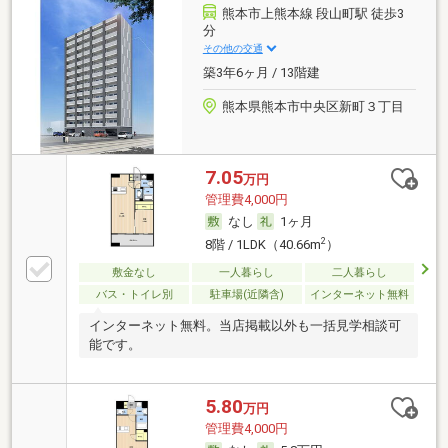
熊本市上熊本線 段山町駅 徒歩3
分
その他の交通
築3年6ヶ月 / 13階建
熊本県熊本市中央区新町３丁目
7.05
万円
管理費4,000円
なし
1ヶ月
2
8階 / 1LDK（40.66m
）
敷金なし
一人暮らし
二人暮らし
バス・トイレ別
駐車場(近隣含)
インターネット無料
インターネット無料。当店掲載以外も一括見学相談可
能です。
5.80
万円
管理費4,000円