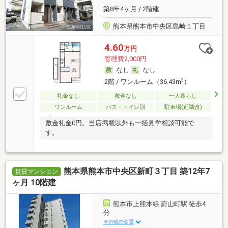
築8年4ヶ月 / 2階建
熊本県熊本市中央区島崎１丁目
4.60
万円
管理費2,000円
なし
なし
2
2階 / ワンルーム（36.43m
）
礼金なし
敷金なし
一人暮らし
ワンルーム
バス・トイレ別
駐車場(近隣含)
敷金礼金0円。当店掲載以外も一括見学相談可能で
す。
熊本県熊本市中央区新町３丁目 築12年7
賃貸マンション
ヶ月 10階建
熊本市上熊本線 蔚山町駅 徒歩4
分
その他の交通