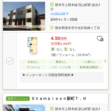
熊本市上熊本線 段山町駅 徒歩3
分
その他の交通
築8年4ヶ月 / 2階建
熊本県熊本市中央区島崎１丁目
4.50
万円
管理費2,000円
なし
なし
2
1階 / ワンルーム（33.91m
）
礼金なし
敷金なし
一人暮らし
ワンルーム
バス・トイレ別
駐車場(近隣含)
★インターネット月額使用料無料★
Ｓｈａｍａｉｓｏｎ新町Ｔ．Ｈ
賃貸マンション
熊本市上熊本線 蔚山町駅 徒歩3