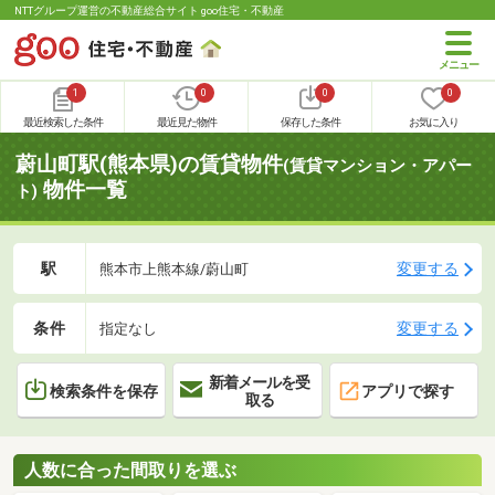
NTTグループ運営の不動産総合サイト goo住宅・不動産
1
0
0
0
最近検索した条件
最近見た物件
保存した条件
お気に入り
蔚山町駅(熊本県)の賃貸物件
(賃貸マンション・アパー
物件一覧
ト)
駅
変更する
熊本市上熊本線/蔚山町
条件
変更する
指定なし
新着メールを受
検索条件を保存
アプリで探す
取る
人数に合った間取りを選ぶ