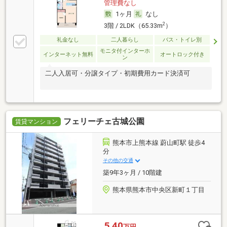
管理費なし
1ヶ月
なし
2
3階 / 2LDK（65.33m
）
礼金なし
二人暮らし
バス・トイレ別
モニタ付インターホ
インターネット無料
オートロック付き
ン
二人入居可・分譲タイプ・初期費用カード決済可
フェリーチェ古城公園
賃貸マンション
熊本市上熊本線 蔚山町駅 徒歩4
分
その他の交通
築9年3ヶ月 / 10階建
熊本県熊本市中央区新町１丁目
5.40
万円