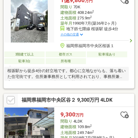
1億9,800
万円
歩約9分！友泉中学校まで徒歩約14分！小中学校が近く、子育て
間取り
7DK
世帯に嬉しい住環境です◎
2
建物面積
408.24m
2
土地面積
275.9m
築年月
1990年7月(築36年2ヶ月)
地下鉄七隈線 桜坂駅 徒歩4分
その他の交通
福岡県福岡市中央区桜坂１
3階建て以上
都市ガス
駐車場あり
駐車3台
所有権
桜坂駅から徒歩4分の好立地です。都心に立地ながらも、落ち着い
た住宅街です。住所兼事務所として利用されており、事務所兼住
宅はもちろんアトリエ、ギャラリー等お探しの方におすすめで
す。その他、詳細はお気軽にお問い合わせください。ーーーーー
ーーーーーーーーーーーーーーーーーーーーーーーー物件に関す
福岡県福岡市中央区谷２ 9,300万円 4LDK
るお問い合わせは下記連絡先までお願いいたします【問い合わせ
先】売買専用ダイヤル：０９２－４３７－１０７７ーーーーーー
ーーーーーーーーーーーーーーーーーーーーーーー
9,300
万円
間取り
4LDK
2
建物面積
109.8m
2
土地面積
249.74m
築年月
2018年7月(築8年2ヶ月)