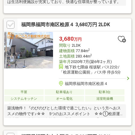
は生活利便施設が充実しており、快適な住環境が整っています。
福岡県福岡市南区桧原４ 3,680万円 2LDK
3,680
万円
間取り
2LDK
2
建物面積
77.84m
2
土地面積
283.44m
築年月
2020年7月(築6年2ヶ月)
地下鉄七隈線 桜坂駅 バス22分/
「桧原運動公園前」バス停 停歩5分
福岡県福岡市南区桧原４
平屋
駐車場あり
駐車3台
システムキッチン
オール電化
浴室乾燥機
築浅物件！『のびのびとした環境で過ごしたい』という方へおス
スメの物件です♪☆☆ 5つのおススメポイント ☆☆①桧原運
動公園まで徒歩4分！自然豊かな環境でのびのびと過ごせますよ！
②オール電化住宅！太陽光パネルに蓄電池付きです♪③並列で３
台駐車可能♪④火災に強い省令準耐火なので安心かつ経済的！