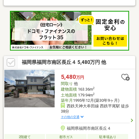
合に合わせて、『知りたい情報だけ』という短時間のご案内も可
能です。◆弊社独自サービス・FPに人生設計＆資金計画を無料相
談♪・オプション工事を住宅ローンに組み込んで賢く買い物！※詳
しくは「イベント情報」をご覧下さい。☆弊社スタッフが福岡市
内含め全物件をご案内します☆
福岡県福岡市南区長丘４ 5,480万円 他
5,480
万円
間取り
他
2
建物面積
163.36m
2
土地面積
179.94m
築年月
1995年12月(築30年9ヶ月)
西鉄天神大牟田線 西鉄平尾駅 徒歩
38分
その他の交通
福岡県福岡市南区長丘４
2階建て
都市ガス
駐車場あり