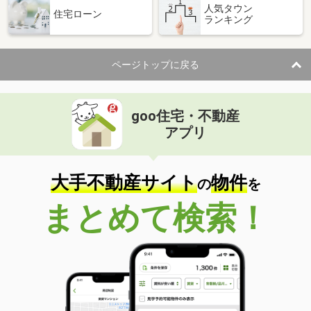
人気タウン
住宅ローン
ランキング
ページトップに戻る
goo住宅・不動産
アプリ
大手不動産サイト
物件
の
を
まとめて検索！