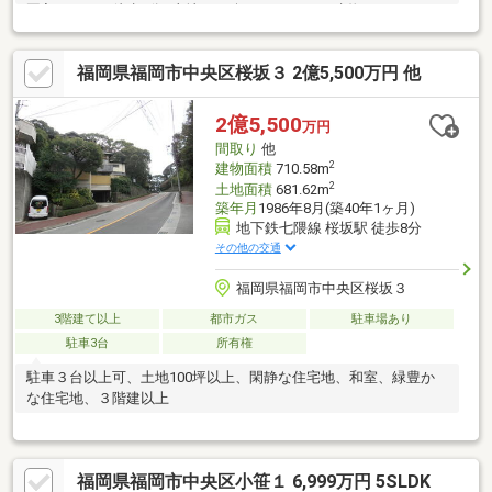
園入口」まで徒歩2分□土地51.33坪（169.70㎡）建物
4LDK（125.65㎡）□住環境良好・ローソン薬院伊福町店まで約350
ｍ（徒歩5分）・イーマート薬院バリューまで約700ｍ（徒歩9
福岡県福岡市中央区桜坂３ 2億5,500万円 他
分）・ボンラパス薬院六つ角店まで約750ｍ（徒歩10分）・福岡
中央病院まで約750ｍ（徒歩10分）・マクドナルド薬院店まで約
290ｍ（徒歩4分）
2億5,500
万円
間取り
他
2
建物面積
710.58m
2
土地面積
681.62m
築年月
1986年8月(築40年1ヶ月)
地下鉄七隈線 桜坂駅 徒歩8分
その他の交通
福岡県福岡市中央区桜坂３
3階建て以上
都市ガス
駐車場あり
駐車3台
所有権
駐車３台以上可、土地100坪以上、閑静な住宅地、和室、緑豊か
な住宅地、３階建以上
福岡県福岡市中央区小笹１ 6,999万円 5SLDK