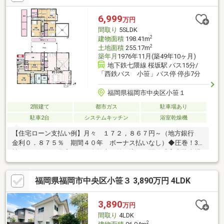
6,999
万円
間取り
5SLDK
2
建物面積
198.41m
2
土地面積
255.17m
築年月
1976年11月(築49年10ヶ月)
地下鉄七隈線 桜坂駅 バス15分/
「西鉄バス 小笹」バス停 停歩7分
福岡県福岡市中央区小笹１
2階建て
都市ガス
駐車場あり
駐車2台
システムキッチン
浴室乾燥機
【住宅ローン支払い例】月々 １７２，８６７円～（地方銀行
金利０．８７５％ 期間４０年 ボーナス払いなし）◆圧巻！33
帖のリビングは天窓からは自然光が差し込み、開放感◎◆駐車場
並列２台可◆小笹バス停まで徒歩6分で天神、博多まで快適アク
セス◆小笹小、平尾中まで徒歩10分以内でお子様も安心◆家族全
福岡県福岡市中央区小笹３ 3,890万円 4LDK
員が快適に過ごせる十分なスペース◆2006年に大規模リノベーシ
ョンで、昭和築ながら現代的な住み心地を実現◆庭でガーデニン
グやテラスでBBQなど、家族や友人と楽しむ空間があります◆庭
3,890
万円
には水栓や物置も完備しています◆屋根裏収納やロフト、複数の
間取り
4LDK
収納スペースが充実
2