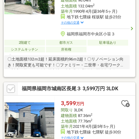
建物面積
96.04m
2
土地面積
132.04m
築年月
1990年4月(築36年5ヶ月)
地下鉄七隈線 桜坂駅 徒歩25分
その他の交通
福岡県福岡市中央区小笹３
2階建て
都市ガス
駐車場あり
システムキッチン
所有権
〇土地面積132ｍ2超！延床面積約96ｍ2超！〇リノベーション向
き！間取変更も可能です！〇ファミリー・二世帯・在宅ワークに
も対応可能です！〇福岡市地下鉄七隈線「桜坂」駅自転車約11
分！西鉄バス「小笹中央公園前」停徒歩約5分！〇小笹小学校徒歩
約14分、平尾中学校徒歩約11分とお子様の通学も安心です！〇 徒
福岡県福岡市城南区長尾３ 3,599万円 3LDK
歩圏内に「サニー小笹店」「小笹1号公園」などがあり周辺施設充
実しております！○8帖超の洋室・和室×各2部屋ずつ備えたゆとり
の4LDK！家族みんなが快適に暮らせる住まいです！○購入からリ
3,599
万円
ノベーションまでワンストップでサポート！ 理想の住まいづくり
間取り
3LDK
をリフォーム提案で実現します！
2
建物面積
87.36m
2
土地面積
77.76m
築年月
2021年4月(築5年5ヶ月)
地下鉄七隈線 七隈駅 徒歩30分
その他の交通