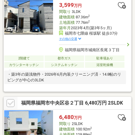
3,599
万円
間取り
3LDK
2
建物面積
87.36m
2
土地面積
77.76m
築年月
2023年4月(築3年5ヶ月)
福岡市七隈線 桜坂駅 徒歩37分
その他の交通
福岡県福岡市城南区長尾３丁目
2階建て
都市ガス
駐車場あり
カウンターキッチン
システムキッチン
浴室乾燥機
・築3年の築浅物件・2026年6月内装クリーニング済・14.8帖のリ
ビングが中心の3LDK
福岡県福岡市中央区谷２丁目 6,480万円 2SLDK
6,480
万円
間取り
2SLDK
2
建物面積
100.92m
2
土地面積
129.89m