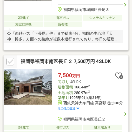
福岡県福岡市城南区長尾３
2階建て
都市ガス
システムキッチン
浴室乾燥機
所有権
◇「西鉄バス『下長尾』停」まで徒歩4分。福岡の中心地「天
神・博多」方面への路線が複数本運行されており、毎日の通勤・
通学にも便利♪◇現況販売のお部屋ですが、きれいにお住まいだ
ったことが感じられる室内環境◎◇「全居室6帖以上＋2面採光」
で明るく開放的な空間が広がります♪◇ガス乾燥機・リビングエ
福岡県福岡市南区長丘２ 7,500万円 4SLDK
アコンは、そのままご利用いただけます◎◇「ちょっと気にな
る！」そんなお気持ちの段階からでもお気軽にお問い合わせくだ
さい♪◆現況渡し※室内クリーニング済み◆瑕疵保険（国交省指
7,500
万円
定）保証付 。。。 株式会社 アイテム 。。。
間取り
4SLDK
「福岡住宅ナビ」で検索！
2
建物面積
186.44m
2
土地面積
280.97m
築年月
1995年9月(築31年)
西鉄天神大牟田線 高宮駅 徒歩30分
その他の交通
福岡県福岡市南区長丘２
2階建て
都市ガス
駐車場あり