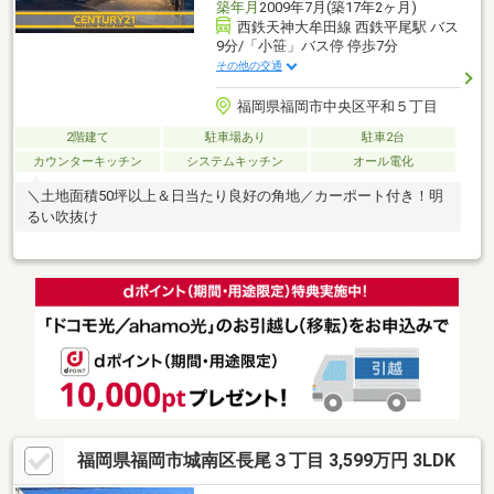
築年月
2009年7月(築17年2ヶ月)
西鉄天神大牟田線 西鉄平尾駅 バス
9分/「小笹」バス停 停歩7分
その他の交通
福岡県福岡市中央区平和５丁目
2階建て
駐車場あり
駐車2台
カウンターキッチン
システムキッチン
オール電化
＼土地面積50坪以上＆日当たり良好の角地／カーポート付き！明
るい吹抜け
福岡県福岡市城南区長尾３丁目 3,599万円 3LDK