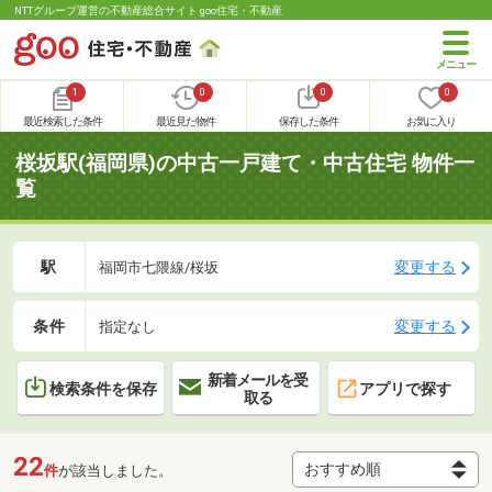
NTTグループ運営の不動産総合サイト goo住宅・不動産
1
0
0
0
最近検索した条件
最近見た物件
保存した条件
お気に入り
桜坂駅(福岡県)の中古一戸建て・中古住宅 物件一
覧
駅
変更する
福岡市七隈線/桜坂
条件
変更する
指定なし
新着メールを受
検索条件を保存
アプリで探す
取る
22
件
が該当しました。