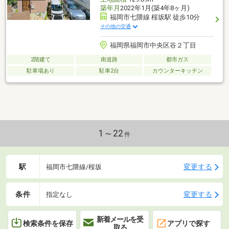
築年月
2022年1月(築4年8ヶ月)
福岡市七隈線 桜坂駅 徒歩10分
その他の交通
福岡県福岡市中央区谷２丁目
2階建て
南道路
都市ガス
駐車場あり
駐車2台
カウンターキッチン
1～22
件
駅
変更する
福岡市七隈線/桜坂
条件
変更する
指定なし
新着メールを受
検索条件を保存
アプリで探す
取る