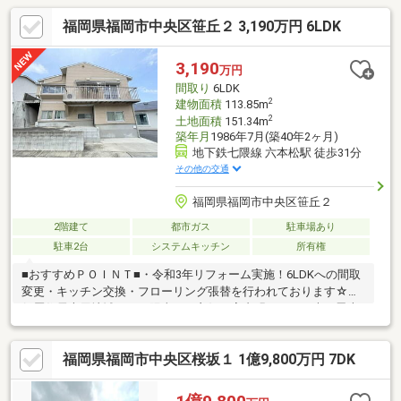
福岡県福岡市中央区笹丘２ 3,190万円 6LDK
3,190
万円
間取り
6LDK
2
建物面積
113.85m
2
土地面積
151.34m
築年月
1986年7月(築40年2ヶ月)
地下鉄七隈線 六本松駅 徒歩31分
その他の交通
福岡県福岡市中央区笹丘２
2階建て
都市ガス
駐車場あり
駐車2台
システムキッチン
所有権
■おすすめＰＯＩＮＴ■・令和3年リフォーム実施！6LDKへの間取
変更・キッチン交換・フローリング張替を行われております☆・
低層住居専用地域につき陽当たり良好！室内明るく、日光の恩恵
を充分に受けることができます♪・リビング階段を採用！家族のコ
ミュニケーションが自然と増える設計です☆また、洗面室がすぐ
福岡県福岡市中央区桜坂１ 1億9,800万円 7DK
隣に配置され、家事効率も上がります！・都市ガス仕様！月々の
ランニングコスト削減を見込むことができ、ガスコンロを使って
しっかりお料理したい方にもおすすめです☆・笹丘小学校まで徒