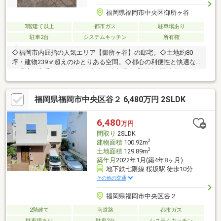
福岡県福岡市中央区御所ヶ谷
3階建て以上
都市ガス
駐車場あり
駐車2台
システムキッチン
所有権
◇福岡市内屈指の人気エリア【御所ヶ谷】の邸宅。◇土地約80
坪・建物239㎡超えのゆとりある空間。◇都心の利便性と快適な
住環境を享受できる物件。◇地下鉄七隈線「桜坂」駅徒歩7分、
「薬院大通」駅徒歩8分！◇少し高台に立地し眺望・陽当り良
好！◇ゆとりのカースペース2台分！◇即引渡可能！ぜひご内覧
福岡県福岡市中央区谷２ 6,480万円 2SLDK
くださいませ！
6,480
万円
間取り
2SLDK
2
建物面積
100.92m
2
土地面積
129.89m
築年月
2022年1月(築4年8ヶ月)
地下鉄七隈線 桜坂駅 徒歩10分
その他の交通
福岡県福岡市中央区谷２
2階建て
南道路
都市ガス
駐車場あり
駐車2台
システムキッチン