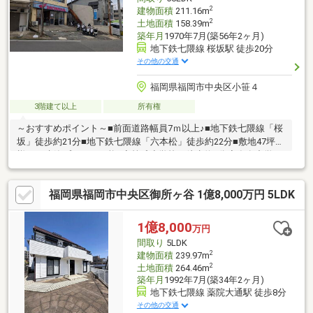
2
建物面積
211.16m
2
土地面積
158.39m
築年月
1970年7月(築56年2ヶ月)
地下鉄七隈線 桜坂駅 徒歩20分
その他の交通
福岡県福岡市中央区小笹４
3階建て以上
所有権
～おすすめポイント～■前面道路幅員7ｍ以上♪■地下鉄七隈線「桜
坂」徒歩約21分■地下鉄七隈線「六本松」徒歩約22分■敷地47坪で
様々な建築プランが可能♪◇笹丘小学校：徒歩約9分◇友泉中学
校：徒歩約13分☆年間1600件の相談実績☆頭金0円可能！月々の
返済がご不安な方！もっと良い条件を引き出したい方！すでにお
福岡県福岡市中央区御所ヶ谷 1億8,000万円 5LDK
借入のある方！など、住宅ローンのお悩みをこれまでにたくさん
お受けしてきました＾＾お客様に合った最適な金融機関のご提案
や、将来を見越した無理のないご返済プランの作成もしていま
1億8,000
万円
す！ぜひ一度ご相談下さい＾＾
間取り
5LDK
2
建物面積
239.97m
2
土地面積
264.46m
築年月
1992年7月(築34年2ヶ月)
地下鉄七隈線 薬院大通駅 徒歩8分
その他の交通