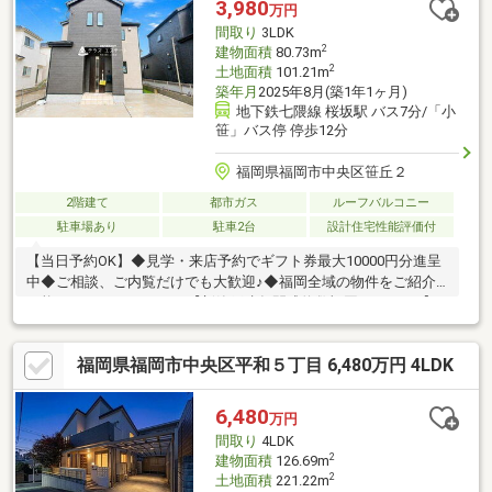
3,980
万円
間取り
3LDK
2
建物面積
80.73m
2
土地面積
101.21m
築年月
2025年8月(築1年1ヶ月)
地下鉄七隈線 桜坂駅 バス7分/「小
笹」バス停 停歩12分
福岡県福岡市中央区笹丘２
2階建て
都市ガス
ルーフバルコニー
駐車場あり
駐車2台
設計住宅性能評価付
【当日予約OK】◆見学・来店予約でギフト券最大10000円分進呈
中◆ご相談、ご内覧だけでも大歓迎♪◆福岡全域の物件をご紹介
可能 テラスエステートは【新築戸建年間成約数福岡ナンバー1】
→当社が1番お得に買えたというお客様の声多数↓当社が選ばれる
3つの理由↓【新築戸建専門だから知識や情報量が豊富】住宅購入
福岡県福岡市中央区平和５丁目 6,480万円 4LDK
は住宅メーカーの裏側を知らないと損するかも!?上手に買う方法
や当社でしか教えられない情報多数！【住宅ローン承認率80％
超】提携銀行多数で実績も豊富。10人中８人がローン審査通過！
6,480
万円
【安心のアフターサポート体制】メーカーと別で24時間無料アフ
間取り
4LDK
ターサポートで購入後も安心
2
建物面積
126.69m
2
土地面積
221.22m