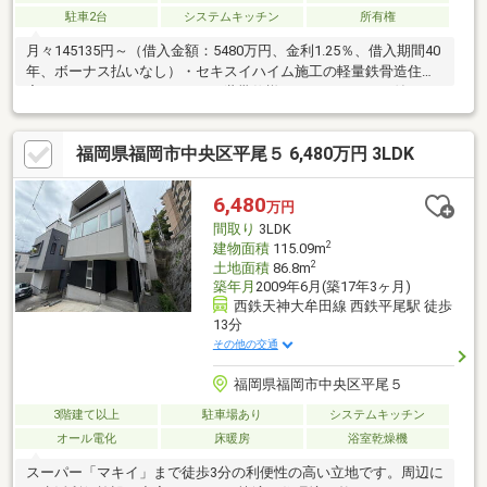
駐車2台
システムキッチン
所有権
月々145135円～（借入金額：5480万円、金利1.25％、借入期間40
年、ボーナス払いなし）・セキスイハイム施工の軽量鉄骨造住
宅・5SLLDDKKのゆとりある二世帯仕様・シャワールーム付き・
室内状態良好につきリフォーム費用を抑えて入居可能です（現況
による）・土地約54坪、建物約49坪のゆとりある敷地・建物面
福岡県福岡市中央区平尾５ 6,480万円 3LDK
積・北側約5.1m公道、間口約14.8mの整形地・長丘小学校・長丘
中学校まで約500mで子育て世帯にもおすすめ・サニー長丘店、ハ
ローデイ長尾店、ドラッグストアモリ、コンビニなど買い物施設
6,480
万円
が充実・二世帯住宅、大家族、在宅ワークスペースをお探しの方
間取り
3LDK
にもおすすめ
2
建物面積
115.09m
2
土地面積
86.8m
築年月
2009年6月(築17年3ヶ月)
西鉄天神大牟田線 西鉄平尾駅 徒歩
13分
その他の交通
福岡県福岡市中央区平尾５
3階建て以上
駐車場あり
システムキッチン
オール電化
床暖房
浴室乾燥機
スーパー「マキイ」まで徒歩3分の利便性の高い立地です。周辺に