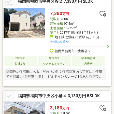
福岡県福岡市中央区谷２ 7,380万円 2LDK
⑤WIC＋SCL、リビングや脱衣所にも！たっぷりの収納でお家が
スッキリ片付きます♪◆西花畑小学校 / 花畑中学校地域密着の
弊社は入居後も全面バックアップをお約束いたします（＾＾♪
7,380
万円
間取り
2LDK
2
建物面積
97.5m
2
土地面積
159.27m
築年月
2017年10月(築8年11ヶ月)
地下鉄七隈線 桜坂駅 徒歩10分
その他の交通
福岡県福岡市中央区谷２
2階建て
都市ガス
駐車場あり
駐車3台
システムキッチン
床暖房
◎閑静な住宅街にあるこだわりの注文住宅◎室内も丁寧にご使用
です◎最大4台駐車可能！ ビルドインガレージ1台あり◎プライ
バシーに配慮された２Fリビング 床暖房あり◎広々とした土間ス
ペース◎電気自動車用の充電施設あり◎サウナルームございます♪
福岡県福岡市中央区小笹４ 3,180万円 5SLDK
3,180
万円
間取り
5SLDK