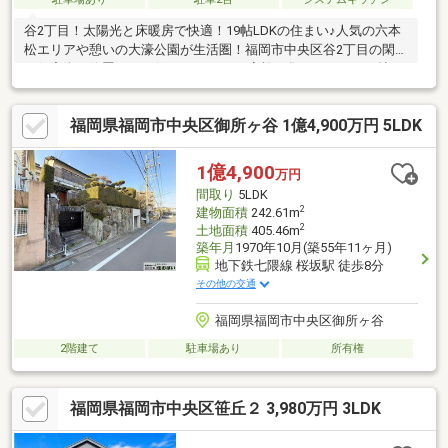
谷2丁目！太陽光と床暖房で快適！19帖LDKの住まい♪人気の六本
松エリアや憩いの大濠公園が生活圏！福岡市中央区谷2丁目の閑静
な住宅街に位置するお住まいです。 ご家族が集まるLDKは19帖と
ゆとりある広さ！コミュニケーションが弾むリビング階段を採用
しています♪ 設備面も充実！太陽光発電システムと蓄電池を搭載
福岡県福岡市中央区御所ヶ谷 1億4,900万円 5LDK
し、家計にも環境にも優しく、万一の停電時も安心です！さら
に、冬の寒い日も足元から暖かい床暖房を完備！ 利便性と快適
さ、そして安心を兼ね備えたこの家で、新しい毎日をスタートし
1億4,900
万円
ませんか！
間取り
5LDK
2
建物面積
242.61m
2
土地面積
405.46m
築年月
1970年10月(築55年11ヶ月)
地下鉄七隈線 桜坂駅 徒歩8分
その他の交通
福岡県福岡市中央区御所ヶ谷
2階建て
駐車場あり
所有権
福岡県福岡市中央区笹丘２ 3,980万円 3LDK