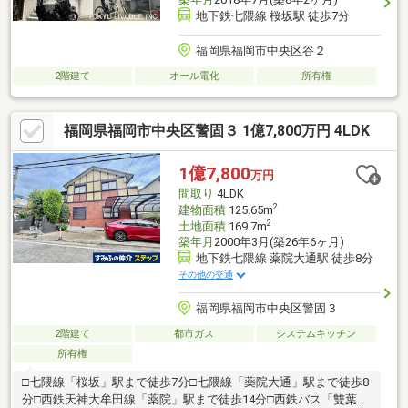
地下鉄七隈線 桜坂駅 徒歩7分
福岡県福岡市中央区谷２
2階建て
オール電化
所有権
福岡県福岡市中央区警固３ 1億7,800万円 4LDK
1億7,800
万円
間取り
4LDK
2
建物面積
125.65m
2
土地面積
169.7m
築年月
2000年3月(築26年6ヶ月)
地下鉄七隈線 薬院大通駅 徒歩8分
その他の交通
福岡県福岡市中央区警固３
2階建て
都市ガス
システムキッチン
所有権
□七隈線「桜坂」駅まで徒歩7分□七隈線「薬院大通」駅まで徒歩8
分□西鉄天神大牟田線「薬院」駅まで徒歩14分□西鉄バス「雙葉学