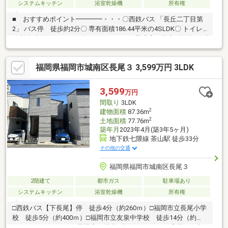
システムキッチン
浴室乾燥機
所有権
■ おすすめポイント━━━━・・・〇西鉄バス 「長丘二丁目第
2」 バス停 徒歩約2分〇 専有面積186.44平米の4SLDK〇 トイレ2
か所〇 南面バルコニー〇 マックスバリュ長丘店 徒歩8分 〇 セブ
ンイレブン福岡長丘3丁目店
福岡県福岡市城南区長尾３ 3,599万円 3LDK
3,599
万円
間取り
3LDK
2
建物面積
87.36m
2
土地面積
77.76m
築年月
2023年4月(築3年5ヶ月)
地下鉄七隈線 茶山駅 徒歩33分
その他の交通
福岡県福岡市城南区長尾３
2階建て
都市ガス
駐車場あり
システムキッチン
浴室乾燥機
所有権
□西鉄バス【下長尾】停 徒歩4分（約260ｍ）□福岡市立長尾小学
校 徒歩5分（約400ｍ）□福岡市立友泉中学校 徒歩14分（約
1100ｍ）□ハローディ長尾店 徒歩2分（約160ｍ）お客様のご都