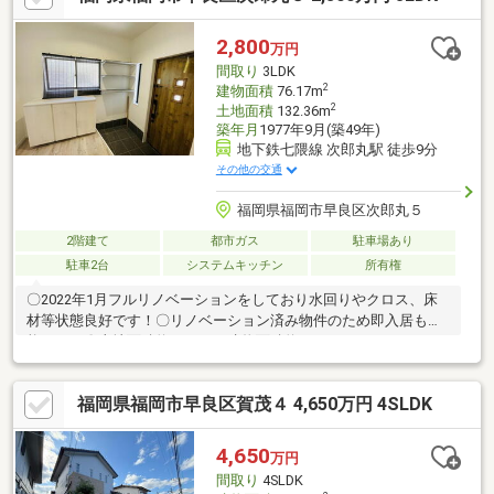
2,800
万円
間取り
3LDK
2
建物面積
76.17m
2
土地面積
132.36m
築年月
1977年9月(築49年)
地下鉄七隈線 次郎丸駅 徒歩9分
その他の交通
福岡県福岡市早良区次郎丸５
2階建て
都市ガス
駐車場あり
駐車2台
システムキッチン
所有権
〇2022年1月フルリノベーションをしており水回りやクロス、床
材等状態良好です！〇リノベーション済み物件のため即入居も可
能です！〇土地面積約132m2、建物面積約76m2、3LDKのため、
ファミリーにおすすめの物件です！〇土地としての活用をご検討
の方、お好みのハウスメーカーで建築をご検討の方にもおすすめ
福岡県福岡市早良区賀茂４ 4,650万円 4SLDK
の物件です！〇地下鉄七隈線「次郎丸」駅徒歩約9分のため天神・
博多への通勤に便利です！〇西鉄バス「歯科大病院［構内］」バ
ス停徒歩約8分のため、藤崎・福岡タワー方面へのアクセスも便利
4,650
万円
です！〇マックスバリュー次郎丸店徒歩約7分、ローソン福岡歯科
間取り
4SLDK
大前店徒歩約5分と日常のお買い物も便利です！