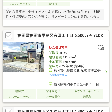
システムキッチン
所有権
閑静な住宅街で叶えるゆとりある暮らしが魅力の物件です。利便
性と住環境のバランスが良く、リノベーションにも最適。今なら
福重不動産の2大キャンペーン実施中です！
福岡県福岡市早良区有田１丁目 6,500万円 3LDK
6,500
万円
間取り
3LDK
2
建物面積
111.78m
2
土地面積
168.67m
築年月
2022年9月(築4年)
福岡市七隈線 次郎丸駅 徒歩20分
その他の交通
福岡県福岡市早良区有田１丁目
2階建て
駐車場あり
カウンターキッチン
システムキッチン
オール電化
床暖房
福岡県福岡市西区生松台１丁目 2,480万円 4LDK