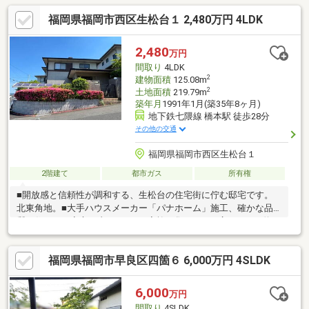
月々のランニングコスト抑えられます！○駐車スペースあり♪お車
福岡県福岡市西区生松台１ 2,480万円 4LDK
のお持ちの方もご検討いただけます！○室見川近くでジョギング
やウォーキングに最適♪心にゆとりが生まれるリバーサイドライフ
が実現可能です！○コンビニ、ドラッグストア徒歩3分圏内！スー
2,480
万円
パーも徒歩6分圏内にあり、生活利便性が高い立地です！○見学予
間取り
4LDK
約受付中♪お問い合わせはナカジツまで！
2
建物面積
125.08m
2
土地面積
219.79m
築年月
1991年1月(築35年8ヶ月)
地下鉄七隈線 橋本駅 徒歩28分
その他の交通
福岡県福岡市西区生松台１
2階建て
都市ガス
所有権
■開放感と信頼性が調和する、生松台の住宅街に佇む邸宅です。
北東角地。■大手ハウスメーカー「パナホーム」施工、確かな品
質が住まいの安心を支えます。■家族が集うLDKは広々とした約
17.5帖を確保。キッチン横には便利な床下収納もございます。■す
べての居室が6帖以上のゆとりある設計。2階には主寝室にも最適
福岡県福岡市早良区四箇６ 6,000万円 4SLDK
な約10帖の和室がございます。■ウォークインクローゼットをは
じめ全室に収納を完備しており、お部屋をすっきりと保てます。
■お車を雨風から守るカーポート付きの駐車スペースを1台分確保
6,000
万円
しております。
間取り
4SLDK