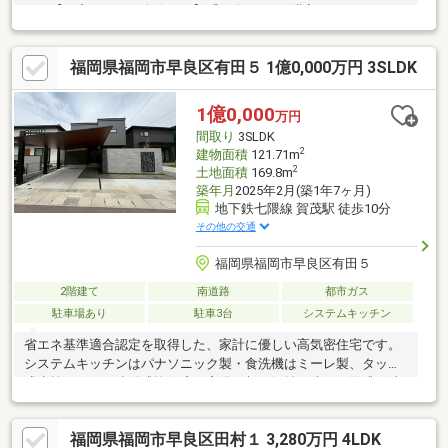
す。【住宅ローンに自信あり】「頭金0円でも購入できるの？」
「勤続年数が短い」「リフォーム費用は住宅ローンに組込でき
る？」「どこの銀行で借りるとお得？」「他にローン返済中」等
福岡県福岡市早良区有田５ 1億0,000万円 3SLDK
他社で通らなかった方もお気軽にご相談下さい。【ハウスフリー
ダムでお家探し】・物件のメリットだけでなく、デメリットもご
説明いたします。・同じスタッフが物件探しからアフターフォロ
1億0,000
万円
ーを担当者させていただくワンストップサービス採用♪お客様の手
間取り
3SLDK
間や負担をなくし、新生活の準備をお手伝いさせて頂きます。
2
建物面積
121.71m
2
土地面積
169.8m
築年月
2025年2月(築1年7ヶ月)
地下鉄七隈線 賀茂駅 徒歩10分
その他の交通
福岡県福岡市早良区有田５
2階建て
南道路
都市ガス
駐車場あり
駐車3台
システムキッチン
省エネ基準適合認定を取得した、家計に優しい高気密住宅です。
システムキッチンはパナソニック製・食洗機はミーレ製、タッチ
式水栓、コンロ連動式換気扇を完備。朝の混雑を防ぐ二面式の洗
面化粧台、大型パントリーなど空間設計も充実◎さらにガス乾燥
機「乾太くん」や浴室TV、自動の床ワイパー洗浄機能など暮らし
福岡県福岡市早良区田村１ 3,280万円 4LDK
を変える、時短設備が装備されています。防犯面はＳＥＣＯＭ警