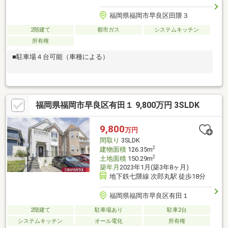
福岡県福岡市早良区田隈３
2階建て
都市ガス
システムキッチン
所有権
■駐車場４台可能（車種による）
福岡県福岡市早良区有田１ 9,800万円 3SLDK
9,800
万円
間取り
3SLDK
2
建物面積
126.35m
2
土地面積
150.29m
築年月
2023年1月(築3年8ヶ月)
地下鉄七隈線 次郎丸駅 徒歩18分
福岡県福岡市早良区有田１
2階建て
駐車場あり
駐車2台
システムキッチン
オール電化
所有権