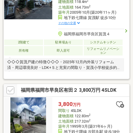
2
建物面積
118.4m
2
土地面積
164.73m
築年月
2005年10月(築20年11ヶ月)
地下鉄七隈線 賀茂駅 徒歩10分
その他の交通
福岡県福岡市早良区賀茂４
2階建て
駐車場あり
システムキッチン
リフォームリノベーシ
所有権
即入居可
ョン
◇◇◇賀茂戸建の特徴◇◇◇・2025年12月内外装リフォーム
済・周辺環境良好・LDK+Ｓと充実の間取り・賀茂小学校徒歩約５
分
◇◆◇◆◇◆◇◆◇◆◇◆◇◆◇◆◇◆◇◆◇◆◇◆◇◆◇◆◇◆
本日は弊社≪四季コーポレーション≫の物件をご覧頂きまして誠
福岡県福岡市早良区有田２ 3,800万円 4SLDK
にありがとうございます。「みんながハッピー」を経営理念に掲
げ、お客様のニーズに合った物件の紹介や、オーナー様だけでな
く入居者や地域の方々にも喜んで頂けるよう努めております。
3,800
万円
間取り
4SLDK
2
建物面積
122.83m
2
土地面積
217.32m
築年月
1995年3月(築31年6ヶ月)
地下鉄七隈線 次郎丸駅 徒歩18分