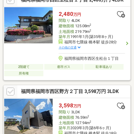
2,480
万円
間取り
4LDK
2
建物面積
125.08m
2
土地面積
219.79m
築年月
1991年1月(築35年8ヶ月)
福岡市七隈線 橋本駅 徒歩28分
その他の交通
福岡県福岡市西区生松台１丁目
2階建て
都市ガス
駐車場あり
所有権
福岡県福岡市西区野方２丁目 3,598万円 3LDK
3,598
万円
間取り
3LDK
2
建物面積
76.59m
2
土地面積
127.94m
築年月
2020年3月(築6年6ヶ月)
福岡市七隈線 橋本駅 徒歩18分