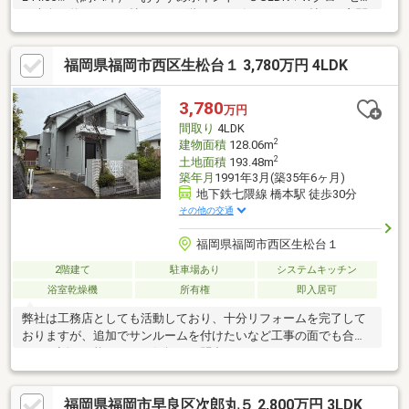
ト南向き約３２．５帖のLDK２階にサービスルーム3.5帖あり玄関
上部吹き抜けありトイレ２か所ありカーポート1台（駐車台数は車
種による）～ライフインフォメーション～壱岐小学校 約1400m
福岡県福岡市西区生松台１ 3,780万円 4LDK
壱岐中学校 約1700mサニー福重店 約1700mセブンイレブン福
岡生松台店 約580生松台北2号公園 約220ｍご見学希望や資料
請求に関しましては、お気軽にお申し付け下さいませ。
3,780
万円
間取り
4LDK
2
建物面積
128.06m
2
土地面積
193.48m
築年月
1991年3月(築35年6ヶ月)
地下鉄七隈線 橋本駅 徒歩30分
その他の交通
福岡県福岡市西区生松台１
2階建て
駐車場あり
システムキッチン
浴室乾燥機
所有権
即入居可
弊社は工務店としても活動しており、十分リフォームを完了して
おりますが、追加でサンルームを付けたいなど工事の面でも合わ
せてお話が可能です。お気軽にお問合せ下さいませ！
福岡県福岡市早良区次郎丸５ 2,800万円 3LDK