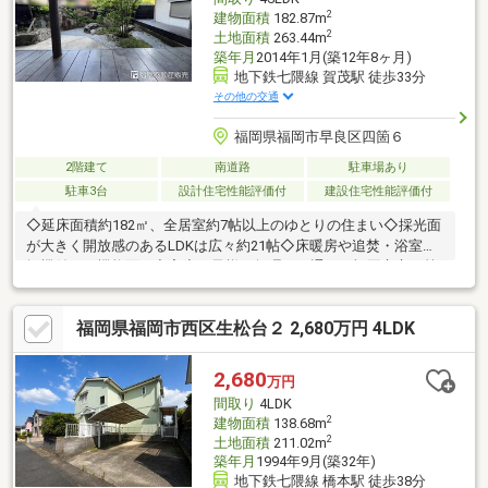
2
建物面積
182.87m
2
土地面積
263.44m
築年月
2014年1月(築12年8ヶ月)
地下鉄七隈線 賀茂駅 徒歩33分
その他の交通
福岡県福岡市早良区四箇６
2階建て
南道路
駐車場あり
駐車3台
設計住宅性能評価付
建設住宅性能評価付
◇延床面積約182㎡、全居室約7帖以上のゆとりの住まい◇採光面
が大きく開放感のあるLDKは広々約21帖◇床暖房や追焚・浴室乾
燥機付きで機能面も充実◇お子様も無理なく通える福岡市立四箇
田小学校まで徒歩4分◆当物件のお問い合わせは、ＦＵＫＵＹＡ
早良店までお願い致します◆ＦＵＫＵＹＡ早良店は、地下鉄七隈
福岡県福岡市西区生松台２ 2,680万円 4LDK
線「賀茂」駅まで徒歩５分の位置にあり、駐車場17台確保して皆
様をお迎えする準備をしております。お電話、メール、ご来店随
時受付中です。お気軽に問い合わせください。※駐車台数は車種
2,680
万円
による※写真中の家具等の調度品は対象に含まれません
間取り
4LDK
2
建物面積
138.68m
2
土地面積
211.02m
築年月
1994年9月(築32年)
地下鉄七隈線 橋本駅 徒歩38分