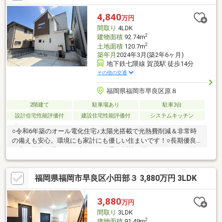
です。・お風通し良好、閑静な住宅街です。・徒歩約10分圏内
に、スーパー・コンビニ複数ございます。・徒歩約5分圏内に公園
4,840
万円
複数ございます。・リフォームプラン作成・提案承ります。・ぜ
間取り
4LDK
ひお気軽にお問い合わせください。
2
建物面積
92.74m
2
土地面積
120.7m
築年月
2024年3月(築2年6ヶ月)
地下鉄七隈線 賀茂駅 徒歩14分
その他の交通
福岡県福岡市早良区原８
2階建て
駐車場あり
駐車3台
設計住宅性能評価付
建設住宅性能評価付
システムキッチン
○令和6年築のオール電化住宅♪太陽光搭載で光熱費削減＆非常時
の備えも安心。環境にも家計にも優しい住まいです！○長期優良
住宅の基準を満たした造りで、耐震や断熱に優れています！○並
列駐車3台可能です！来客時や、複数台所有の方でも安心です！○
水回りが集中した家事動線の良い間取りです！○LDK約15.7帖＋和
福岡県福岡市早良区小田部３ 3,880万円 3LDK
室5帖で一体利用すれば20帖超の広々空間に♪客間や子どもの遊び
場など多用途に活躍します！○賀茂小学校徒歩約9分！交通量の少
ない通学路で、毎日の通学が安全・快適です！○落ち着いた住宅
3,880
万円
街に位置し、スーパーやコンビニ、学校が近接。日常利便と穏や
間取り
3LDK
かな暮らしを両立できる好エリアです！
2
建物面積
91.49m