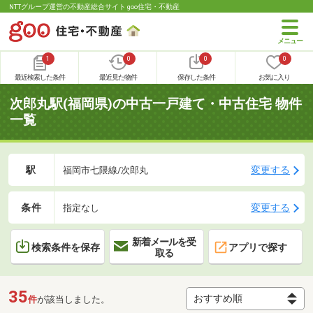
NTTグループ運営の不動産総合サイト goo住宅・不動産
1
0
0
0
最近検索した条件
最近見た物件
保存した条件
お気に入り
次郎丸駅(福岡県)の中古一戸建て・中古住宅 物件
一覧
駅
変更する
福岡市七隈線/次郎丸
条件
変更する
指定なし
新着メールを受
検索条件を保存
アプリで探す
取る
35
件
が該当しました。