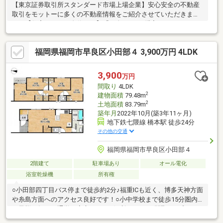
【東京証券取引所スタンダード市場上場企業】安心安全の不動産
取引をモットーに多くの不動産情報をご紹介させていただきま
す。【住宅ローンに自信あり】「頭金0円でも購入できるの？」
「勤続年数が短い」「リフォーム費用は住宅ローンに組込でき
る？」「どこの銀行で借りるとお得？」「他にローン返済中」等
福岡県福岡市早良区小田部４ 3,900万円 4LDK
他社で通らなかった方もお気軽にご相談下さい。【ハウスフリー
ダムでお家探し】・物件のメリットだけでなく、デメリットもご
説明いたします。・同じスタッフが物件探しからアフターフォロ
3,900
万円
ーを担当者させていただくワンストップサービス採用♪お客様の手
間取り
4LDK
間や負担をなくし、新生活の準備をお手伝いさせて頂きます。
2
建物面積
79.48m
2
土地面積
83.79m
築年月
2022年10月(築3年11ヶ月)
地下鉄七隈線 橋本駅 徒歩24分
その他の交通
福岡県福岡市早良区小田部４
2階建て
駐車場あり
オール電化
浴室乾燥機
所有権
○小田部四丁目バス停まで徒歩約2分♪福重ICも近く、博多天神方面
や糸島方面へのアクセス良好です！○小中学校まで徒歩15分圏内♪
お子様の毎日の通学も安心です！○便利な4LDKの間取り♪プライベ
ート空間をしっかり確保可能です！○オール電化+太陽光のため、