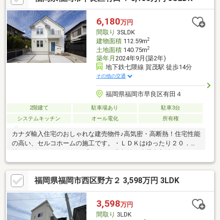
いていいのかなという疑問、不安すべて解決していきましょう♪
6,180
万円
間取り
3SLDK
2
建物面積
112.59m
2
土地面積
140.75m
築年月
2024年9月(築2年)
地下鉄七隈線 賀茂駅 徒歩14分
その他の交通
福岡県福岡市早良区有田４
2階建て
駐車場あり
駐車3台
システムキッチン
オール電化
所有権
カナダ輸入住宅のおしゃれな建売物件♪高気密・高断熱！住宅性能
の高い、セルコホームの施工です。・ＬＤＫはゆったり２０．２
帖。・３ＬＤＫ＋スキップフロア＋蔵収納＋小屋裏収納（９
帖）！！・お子様やペットの遊び場、趣味のスペースにと大活躍
の広々土間スペース。・スキップフロア＆土間スペースには、勉
福岡県福岡市西区野方２ 3,598万円 3LDK
強や仕事に便利なカウンタースペースあり。・玄関横の手洗器や
パントリー、脱衣スペースの物干しスペースなどあると嬉しい充
実設備！・駐車スペース３台可（車種による）。・地下鉄七隈線
3,598
万円
【賀茂駅】徒歩１４分で、通勤・通学に便利です。
間取り
3LDK