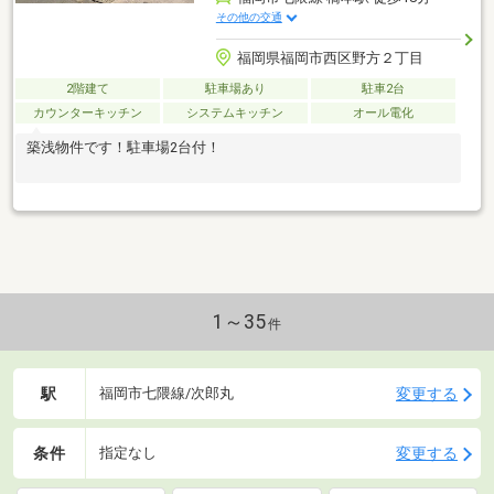
その他の交通
福岡県福岡市西区野方２丁目
2階建て
駐車場あり
駐車2台
カウンターキッチン
システムキッチン
オール電化
築浅物件です！駐車場2台付！
1～35
件
駅
変更する
福岡市七隈線/次郎丸
条件
変更する
指定なし