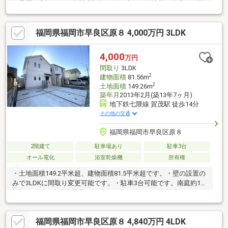
工品質に定評のある谷川建設施工の戸建てを、地元工務店が一棟
まるごと再生。もともとのしっかりとした躯体を活かしながら、
室内は現代の暮らしに合わせて一新され、水回り設備も含めて新
福岡県福岡市早良区原８ 4,000万円 3LDK
しく整えられています。間取りはゆとりの4LDK。ご家族それぞれ
の個室を確保しつつ、将来のライフスタイルの変化にも柔軟に対
応可能です。「施工品質に定評のある住宅 × フルリノベーショ
4,000
万円
ン」という、安心感と快適性を兼ね備えた一邸です。
間取り
3LDK
2
建物面積
81.56m
2
土地面積
149.26m
築年月
2013年2月(築13年7ヶ月)
地下鉄七隈線 賀茂駅 徒歩14分
その他の交通
福岡県福岡市早良区原８
2階建て
駐車場あり
駐車3台
オール電化
浴室乾燥機
所有権
・土地面積149.2平米超、建物面積81.5平米超です。・壁の設置の
みで3LDKに間取り変更可能です。・駐車3台可能です。南庭約10
坪超です。・太陽光搭載。日々のランニングコスト削減できま
す。・地下鉄七隈線「賀茂」駅徒歩約14分です。・西鉄バス「賀
茂一丁目」停まで徒歩約2分です。・小学校徒歩約9分通勤通学に
福岡県福岡市早良区原８ 4,840万円 4LDK
おすすめの立地です。・各室収納ございます。ご家族におすすめ