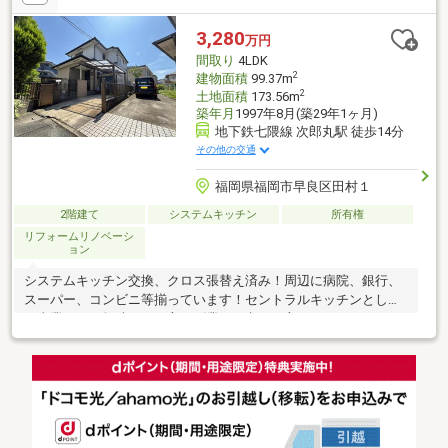
備とカメラが見守ります。
3,280
万円
間取り
4LDK
2
建物面積
99.37m
2
土地面積
173.56m
築年月
1997年8月(築29年1ヶ月)
地下鉄七隈線 次郎丸駅 徒歩14分
その他の交通
福岡県福岡市早良区田村１
2階建て
システムキッチン
所有権
リフォームリノベーシ
ョン
システムキッチン交換、クロス張替え済み！周辺に病院、銀行、
スーパー、コンビニ等揃っています！セントラルキッチンとして
の事業などに興味がある方や副業をお考えの方などいかがです
か？