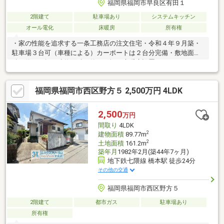
福岡県福岡市早良区有田１
2階建て
駐車場あり
システムキッチン
オール電化
床暖房
所有権
・家の性能を追求する一条工務店の注文住宅・令和４年９月築・
駐車場３台可（車種による）カーポートは２台分完備・敷地面
積 約５１坪・建物面積 約３３坪・床暖房設置（ＬＤＫ、トイ
レ、洗面所、浴室、玄関ホール、洋室、廊下、ウォークインクロ
ーゼット）・２ＬＤＫ＋ウォークインクローゼット（間仕切りを
福岡県福岡市西区野方５ 2,500万円 4LDK
行えば３ＬＤＫに変更可 １０．６帖【５．３帖×２】 ）・リビ
ングダイニング上部吹き抜け・シューズクロークあり・浴室約１
坪以上・太陽光発電 １２キロワット搭載・全館空調システム完
2,500
万円
備・停電の備え蓄電池搭載・電動式カーテン搭載・窓はトリプル
間取り
4LDK
サッシ採用 樹脂サッシ
2
建物面積
89.77m
2
土地面積
161.2m
築年月
1982年2月(築44年7ヶ月)
地下鉄七隈線 橋本駅 徒歩24分
その他の交通
福岡県福岡市西区野方５
2階建て
都市ガス
駐車場あり
所有権