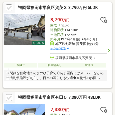
福岡県福岡市早良区賀茂３ 3,790万円 5LDK
3,790
万円
間取り
5LDK
2
建物面積
114.63m
2
土地面積
172.5m
築年月
1970年1月(築56年8ヶ月)
地下鉄七隈線 賀茂駅 徒歩7分
その他の交通
福岡県福岡市早良区賀茂３
2階建て
駐車場あり
所有権
◇閑静な住宅地でのびのび子育て◇徒歩圏内にはスーパーなどの
生活利便施設が点在し、日々の暮らしも快適◆当物件のお問い合
わせは、ＦＵＫＵＹＡ早良店までお願い致します◆ＦＵＫＵＹＡ
早良店は、地下鉄七隈線「賀茂」駅まで徒歩５分の位置にあり、
駐車場17台確保して皆様をお迎えする準備をしております。お電
福岡県福岡市早良区有田５ 7,380万円 4SLDK
話、メール、ご来店随時受付中です。お気軽に問い合わせくださ
い。※車庫部分：横幅2.5ｍ、奥行き4ｍ、高さ2.4ｍ※車種によりま
す。車庫証明の可能台数ではありません。※建物面積には車庫部
7,380
万円
分約10㎡が含まれます。※写真中の家具等の調度品は対象に含ま