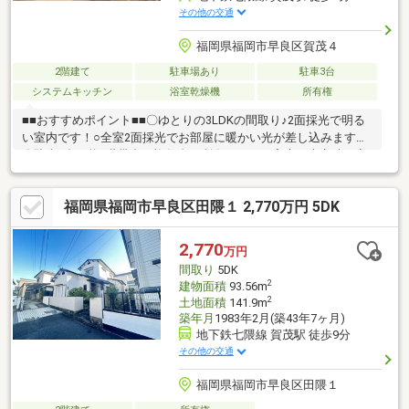
その他の交通
福岡県福岡市早良区賀茂４
2階建て
駐車場あり
駐車3台
システムキッチン
浴室乾燥機
所有権
■■おすすめポイント■■〇ゆとりの3LDKの間取り♪2面採光で明る
い室内です！○全室2面採光でお部屋に暖かい光が差し込みます！
〇駐車3台可能♪世帯内で複数台を所有されるご家庭や来客時も安
心です♪〇2021年築の築浅物件！室内大変綺麗にお使いなのです
ぐに生活を始めていただけます！○追い炊き機能や浴室乾燥など
福岡県福岡市早良区田隈１ 2,770万円 5DK
暮らしを豊かにする設備付き！○お掃除がしやすい全居室フロー
リングです！○南向きバルコニーで洗濯物も乾きやすいです！■■
生活利便性良好■■〇周辺に多彩な商業施設が多数あり、日々のお
2,770
万円
買い物も快適♪〇「賀茂」駅まで徒歩約8分の利便性があり、子育
間取り
5DK
て世帯にも暮らしやすい住環境です♪
2
建物面積
93.56m
2
土地面積
141.9m
築年月
1983年2月(築43年7ヶ月)
地下鉄七隈線 賀茂駅 徒歩9分
その他の交通
福岡県福岡市早良区田隈１