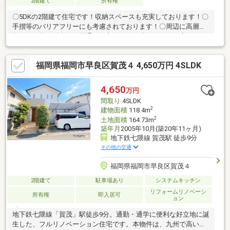
2階建て
所有権
〇5DKの2階建て住宅です！収納スペースも充実しております！〇
手摺等のバリアフリーにも考慮されております！〇周辺に高層建
物がない為、陽当たり風通しが良好な一戸建てです！〇広々とし
た和室が多くくつろぎのスペースを確保できます！〇収納スペー
スが多く荷物が多くても安心して整理整頓可能です！〇リフォー
福岡県福岡市早良区賀茂４ 4,650万円 4SLDK
ム・リノベーションによる間取り変更可能です！〇地下鉄七隈線
「賀茂」駅徒歩約9分、「野芥」駅徒歩約11分のため、通勤通学
にも大変便利です！〇小学校まで徒歩10分圏内と子育てしやすい
4,650
万円
環境です！〇戸建用地としても検討可能です！〇リフォーム・資
間取り
4SLDK
金計画等のご相談はナカジツまで！
2
建物面積
118.4m
2
土地面積
164.73m
築年月
2005年10月(築20年11ヶ月)
地下鉄七隈線 賀茂駅 徒歩9分
その他の交通
福岡県福岡市早良区賀茂４
2階建て
駐車場あり
システムキッチン
リフォームリノベーシ
所有権
即入居可
ョン
地下鉄七隈線「賀茂」駅徒歩9分。通勤・通学に便利な好立地に誕
生した、フルリノベーション住宅です。本物件は、九州で高い施