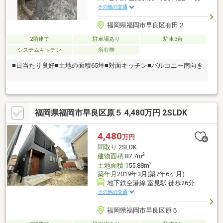
その他の交通
福岡県福岡市早良区有田２
2階建て
駐車場あり
駐車3台
システムキッチン
所有権
■日当たり良好■土地の面積65坪■対面キッチン■バルコニー南向き
福岡県福岡市早良区原５ 4,480万円 2SLDK
4,480
万円
間取り
2SLDK
2
建物面積
87.7m
2
土地面積
155.88m
築年月
2019年3月(築7年6ヶ月)
地下鉄空港線 室見駅 徒歩26分
その他の交通
福岡県福岡市早良区原５