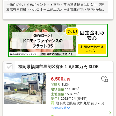
－物件のおすすめポイント－▼立地・前面道路幅員は約9.1mで開
放感有▼特徴・セルコホーム施工のオール電化住宅・室内4か所に
吹抜けを採用・食洗機搭載のキッチン、背面カウンター・勝手口
有・水回りの動線が短く、家事効率良好・ゆったりとした2階ホー
ル・小屋裏収納は約8.0帖、固定階段で昇降可能・SIC・大型の
WICなどの収納スペース有・駐車スペース普通車2台・軽自動車1
台分あり▼設備・1616サイズUB・複層ガラス▼周辺環境・マルキ
ョウ室住店 徒歩4分(約300m)■ ご希望の住まい探しをお手伝いし
ます ━━━━━・・・物件の詳細・ご相談はお気軽にお問い合わ
せください。
福岡県福岡市早良区有田１ 6,500万円 3LDK
6,500
万円
間取り
3LDK
2
建物面積
111.78m
2
土地面積
168.67m
築年月
2022年9月(築4年)
地下鉄七隈線 次郎丸駅 徒歩20分
その他の交通