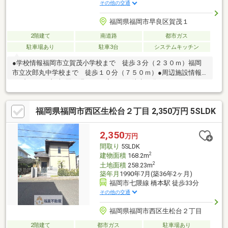
その他の交通
福岡県福岡市早良区賀茂１
2階建て
南道路
都市ガス
駐車場あり
駐車3台
システムキッチン
●学校情報福岡市立賀茂小学校まで 徒歩３分（２３０ｍ）福岡
市立次郎丸中学校まで 徒歩１０分（７５０ｍ）●周辺施設情報
セブンイレブン福岡干隈５丁目店まで 徒歩８分（６００ｍ）サ
ニー星の原店まで 徒歩８分（６００ｍ）●ハザードマップ情報
本物件はハザードマップによる浸水想定区域には指定されていま
福岡県福岡市西区生松台２丁目 2,350万円 5SLDK
せんが、指定されていない区域においても浸水が発生する場合が
あります。＼土日祝日も営業中！／＜メール登録で優先的に新着
物件配信可能です！＞不動産売買は『株式会社いふう』にお任せ
2,350
万円
ください！“あんしんスッキリ対話型”ご質問や内覧のご希望もお
間取り
5SLDK
気軽にご連絡ください♪
2
建物面積
168.2m
2
土地面積
258.23m
築年月
1990年7月(築36年2ヶ月)
福岡市七隈線 橋本駅 徒歩33分
その他の交通
福岡県福岡市西区生松台２丁目
2階建て
都市ガス
駐車場あり