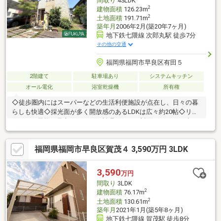
間取り
4SLDK
れません。
2
建物面積
126.23m
2
土地面積
191.71m
築年月
2006年2月(築20年7ヶ月)
地下鉄七隈線 次郎丸駅 徒歩7分
その他の交通
福岡県福岡市早良区有田５
2階建て
駐車場あり
システムキッチン
オール電化
浴室乾燥機
所有権
◇徒歩圏内にはスーパーなどの生活利便施設が点在し、日々の暮
らしも快適◇採光面が多く開放感のあるLDKは広々約20帖◇リビ
ングのお子様を見守りながらお料理ができる対面キッチン、小さ
なお子様とも料理を楽しめるＩＨクッキングヒーター◆当物件の
お問い合わせは、ＦＵＫＵＹＡ早良店までお願い致します◆ＦＵ
福岡県福岡市早良区賀茂４ 3,590万円 3LDK
ＫＵＹＡ早良店は、地下鉄七隈線「賀茂」駅まで徒歩５分の位置
にあり、駐車場17台確保して皆様をお迎えする準備をしておりま
す。お電話、メール、ご来店随時受付中です。お気軽に問い合わ
3,590
万円
せください。※駐車台数は車種による※写真中の家具等の調度品は
間取り
3LDK
対象に含まれません※Sは納戸
2
建物面積
76.17m
2
土地面積
130.61m
築年月
2021年1月(築5年8ヶ月)
地下鉄七隈線 賀茂駅 徒歩8分