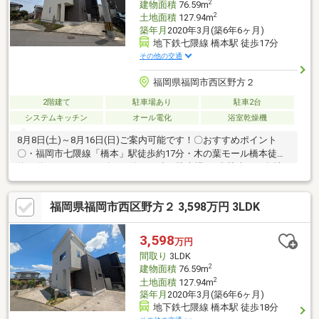
2
建物面積
76.59m
2
土地面積
127.94m
築年月
2020年3月(築6年6ヶ月)
地下鉄七隈線 橋本駅 徒歩17分
その他の交通
福岡県福岡市西区野方２
2階建て
駐車場あり
駐車2台
システムキッチン
オール電化
浴室乾燥機
8月8日(土)～8月16日(日)ご案内可能です！〇おすすめポイント
〇・福岡市七隈線「橋本」駅徒歩約17分・木の葉モール橋本徒歩
約19分・3LDK・2020年3月築の戸建・駐車場は2台駐車可・角地
♪♪〇設備〇・オール電化・浴室換気乾燥暖房機・食器洗浄乾燥
機・IHクッキングヒーター・おいだき機能付き・2階に小屋裏物入
福岡県福岡市西区野方２ 3,598万円 3LDK
■リフォーム予定■○ クロス張替え、トイレ交換等共立地所 株式会
社 〇創業52年〇福岡市中央区薬院四丁目1番10号TEL：0120-
811-801（平日 9時30分～18時）担当直通：090-8667-8988(土日・
3,598
万円
祝日等 9時30～20時）
間取り
3LDK
2
建物面積
76.59m
2
土地面積
127.94m
築年月
2020年3月(築6年6ヶ月)
地下鉄七隈線 橋本駅 徒歩18分