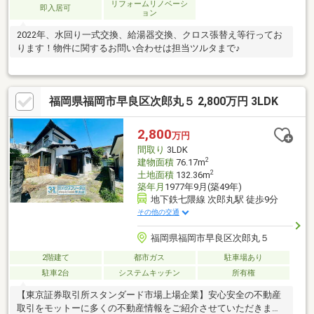
リフォームリノベーシ
即入居可
ョン
2022年、水回り一式交換、給湯器交換、クロス張替え等行ってお
ります！物件に関するお問い合わせは担当ツルタまで♪
福岡県福岡市早良区次郎丸５ 2,800万円 3LDK
2,800
万円
間取り
3LDK
2
建物面積
76.17m
2
土地面積
132.36m
築年月
1977年9月(築49年)
地下鉄七隈線 次郎丸駅 徒歩9分
その他の交通
福岡県福岡市早良区次郎丸５
2階建て
都市ガス
駐車場あり
駐車2台
システムキッチン
所有権
【東京証券取引所スタンダード市場上場企業】安心安全の不動産
取引をモットーに多くの不動産情報をご紹介させていただきま