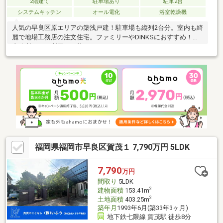
2階建て
駐車場あり
駐車2台
システムキッチン
オール電化
浴室乾燥機
人気の早良区原エリアの築浅戸建！駐車場も縦列2台分。室内も綺
麗で地場工務店の注文住宅。ファミリーやDINKSにおすすめ！！
事務所として利用も可能。
福岡県福岡市早良区賀茂１ 7,790万円 5LDK
7,790
万円
間取り
5LDK
2
建物面積
153.41m
2
土地面積
403.25m
築年月
1993年6月(築33年3ヶ月)
地下鉄七隈線 賀茂駅 徒歩8分