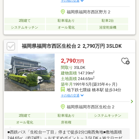
その他の交通
福岡県福岡市西区野方２
2階建て
駐車場あり
駐車2台
システムキッチン
オール電化
浴室乾燥機
福岡県福岡市西区生松台２ 2,790万円 3SLDK
2,790
万円
間取り
3SLDK
2
建物面積
147.39m
2
土地面積
244.65m
築年月
1991年5月(築35年4ヶ月)
地下鉄七隈線 橋本駅 徒歩34分
その他の交通
福岡県福岡市西区生松台２
2階建て
駐車場あり
システムキッチン
オール電化
所有権
■西鉄バス「生松台一丁目」停まで徒歩2分□南西角地■敷地面積
244.65㎡（約74坪）～おすすめポイント～３SLDK＋Wクローゼッ