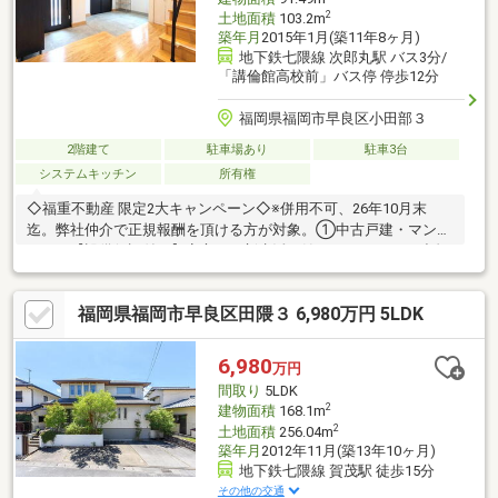
2
土地面積
103.2m
築年月
2015年1月(築11年8ヶ月)
地下鉄七隈線 次郎丸駅 バス3分/
「講倫館高校前」バス停 停歩12分
福岡県福岡市早良区小田部３
2階建て
駐車場あり
駐車3台
システムキッチン
所有権
◇福重不動産 限定2大キャンペーン◇※併用不可、26年10月末
迄。弊社仲介で正規報酬を頂ける方が対象。①中古戸建・マンシ
ョン：【設備保証付！】安心して新生活を始めて頂けるよう独自
の保証付！②新築戸建：太陽光システム（4Kw相当）無料贈呈！
年間約12万円の節電効果有！◆住宅ローンは弊社にお任せ！「勤
福岡県福岡市早良区田隈３ 6,980万円 5LDK
続年数が短い」「自己資金が不安」等の資金計画のお悩みも、銀
行毎の非公開情報を駆使し、最適な解決策をご提案します。他社
で断られた方も諦めず、まずはプロにご相談ください。全力で応
6,980
万円
援します。
間取り
5LDK
2
建物面積
168.1m
2
土地面積
256.04m
築年月
2012年11月(築13年10ヶ月)
地下鉄七隈線 賀茂駅 徒歩15分
その他の交通