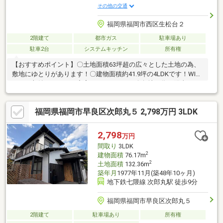
その他の交通
福岡県福岡市西区生松台２
2階建て
都市ガス
駐車場あり
駐車2台
システムキッチン
所有権
【おすすめポイント】〇土地面積63坪超の広々とした土地の為、
敷地にゆとりがあります！〇建物面積約41.9坪の4LDKです！WIC
もあり収納スペースも充実しております！〇角地の為、陽当たり
＆通風良好です！〇庭付きなので家庭菜園やガーデニングなど趣
味が捗ります！〇駐車2台可能に加え、カーポートも付いておりま
福岡県福岡市早良区次郎丸５ 2,798万円 3LDK
す！〇閑静な住宅街で落ち着いた暮らしを♪【周辺環境】〇壱岐小
学校・壱岐中学校です！〇「生松台南公園」まで徒歩約1分とすぐ
に遊びに行くことができるので、子育て世帯の方にもオススメで
2,798
万円
す！〇リフォーム・リノベーションのご相談も承っております！
間取り
3LDK
是非、お気軽にお問い合わせください！
2
建物面積
76.17m
2
土地面積
132.36m
築年月
1977年11月(築48年10ヶ月)
地下鉄七隈線 次郎丸駅 徒歩9分
福岡県福岡市早良区次郎丸５
2階建て
駐車場あり
所有権