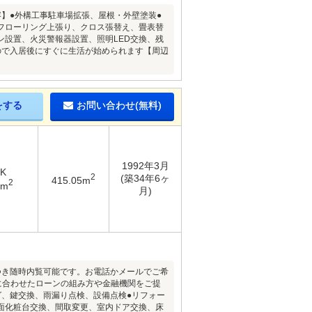
内容】●外構工事駐車場拡張、屋根・外壁塗装●
フローリング上張り、クロス張替え、畳表替
設置、火災警報器設置、照明LED交換、残
ので入居後にすぐに生活が始められます【周辺
をする
お問い合わせ(無料)
1992年3月
DK
2
(築34年6ヶ
415.05m
2
3m
月)
件につき随時内覧可能です。お電話かメールでご希
に合わせたローンの組み方や金融機関をご提
グ、鍵交換、雨漏り点検、設備点検●リフォー
面化粧台交換、間取変更、室内ドア交換、床