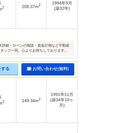
K
1994年9月
2
208.37m
2
(築32年)
m
い物件詳細・ローンの相談・資金計画など不動産
スタッフ一同、心よりお待ちしております。
をする
お問い合わせ(無料)
1991年11月
K
2
(築34年10ヶ
149.34m
2
m
月)