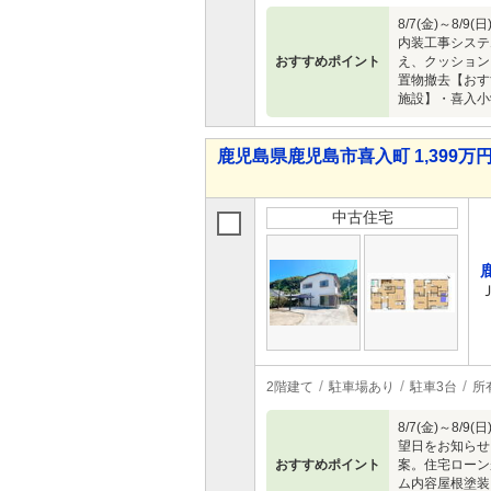
8/7(金)～
内装工事システ
おすすめポイント
え、クッション
置物撤去【おす
施設】・喜入小
鹿児島県鹿児島市喜入町 1,399万円 
中古住宅
2階建て
駐車場あり
駐車3台
所
8/7(金)～
望日をお知らせ
おすすめポイント
案。住宅ローン
ム内容屋根塗装