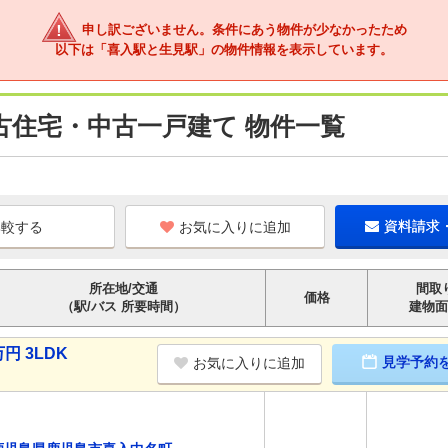
申し訳ございません。条件にあう物件が少なかったため
以下は「喜入駅と生見駅」の物件情報を表示しています。
古住宅・中古一戸建て 物件一覧
お気に入りに追加
資料請求
所在地/交通
間取
価格
（駅/バス 所要時間）
建物面
円 3LDK
見学予約
お気に入りに追加