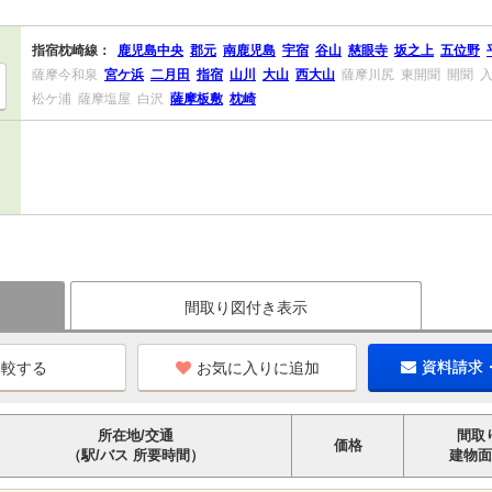
指宿枕崎線：
鹿児島中央
郡元
南鹿児島
宇宿
谷山
慈眼寺
坂之上
五位野
薩摩今和泉
宮ケ浜
二月田
指宿
山川
大山
西大山
薩摩川尻
東開聞
開聞
松ケ浦
薩摩塩屋
白沢
薩摩板敷
枕崎
間取り図付き表示
お気に入りに追加
資料請求
所在地/交通
間取
価格
（駅/バス 所要時間）
建物面