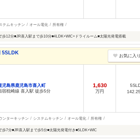
ステムキッチン
オール電化
所有権
歩12分■JR喜入駅まで歩10分■4LDK+WIC+ドライルーム■太陽光発電搭載
5SLDK
お気に入
1,630
鹿児島県鹿児島市喜入町
5SL
指宿枕崎線 喜入駅 徒歩5分
万円
142.2
ウンターキッチン
システムキッチン
オール電化
所有権
歩7分■JR喜入駅まで歩5分■太陽光発電付き■5LDK+WIC