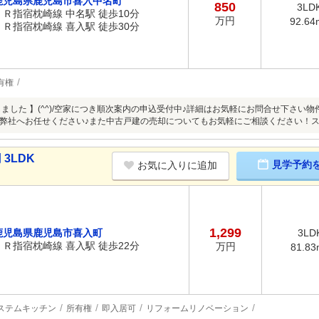
鹿児島県鹿児島市喜入中名町
850
3LD
ＪＲ指宿枕崎線 中名駅 徒歩10分
万円
92.64
ＪＲ指宿枕崎線 喜入駅 徒歩30分
有権
しました 】(^^)/空家につき順次案内の申込受付中♪詳細はお気軽にお問合せ下さ
弊社へお任せください♪また中古戸建の売却についてもお気軽にご相談ください！
3LDK
見学予約
お気に入りに追加
1,299
鹿児島県鹿児島市喜入町
3LD
ＪＲ指宿枕崎線 喜入駅 徒歩22分
万円
81.83
ステムキッチン
所有権
即入居可
リフォームリノベーション