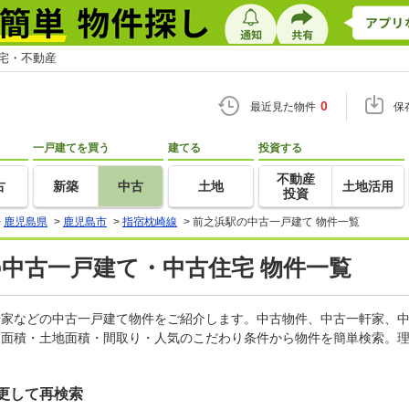
住宅・不動産
0
最近見た物件
保
一戸建てを買う
建てる
投資する
不動産
古
新築
中古
土地
土地活用
投資
>
鹿児島県
>
鹿児島市
>
指宿枕崎線
>
前之浜駅の中古一戸建て 物件一覧
の中古一戸建て・中古住宅 物件一覧
一軒家などの中古一戸建て物件をご紹介します。中古物件、中古一軒家、
物面積・土地面積・間取り・人気のこだわり条件から物件を簡単検索。理
更して再検索