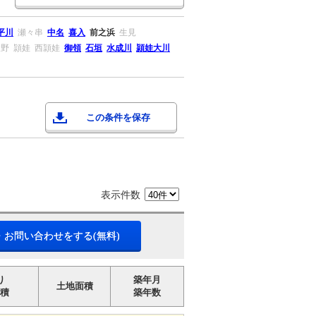
平川
瀬々串
中名
喜入
前之浜
生見
入野
頴娃
西頴娃
御領
石垣
水成川
頴娃大川
この条件を保存
表示件数
・お問い合わせをする(無料)
り
築年月
土地面積
積
築年数