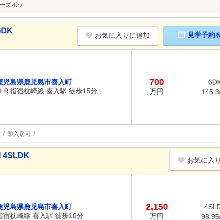
ーズボッ
DK
見学予約
お気に入りに追加
700
鹿児島県鹿児島市喜入町
6D
ＪＲ指宿枕崎線 喜入駅 徒歩15分
万円
145.
権
即入居可
4SLDK
お気に入
2,150
鹿児島県鹿児島市喜入町
4SL
指宿枕崎線 喜入駅 徒歩10分
万円
98.9