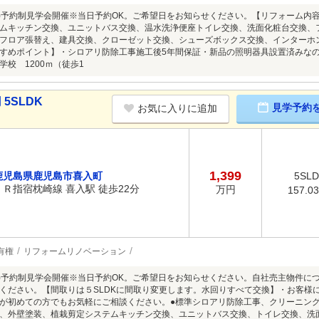
8/9(日)予約制見学会開催※当日予約OK。ご希望日をお知らせください。【リフォーム
ムキッチン交換、ユニットバス交換、温水洗浄便座トイレ交換、洗面化粧台交換、
フロア張替え、建具交換、クローゼット交換、シューズボックス交換、インターホン
すめポイント】・シロアリ防除工事施工後5年間保証・新品の照明器具設置済みな
学校 1200ｍ（徒歩1
5SLDK
見学予約
お気に入りに追加
1,399
鹿児島県鹿児島市喜入町
5SL
ＪＲ指宿枕崎線 喜入駅 徒歩22分
万円
157.0
有権
リフォームリノベーション
8/9(日)予約制見学会開催※当日予約OK。ご希望日をお知らせください。自社売主物
ください。【間取りは５SLDKに間取り変更します。水回りすべて交換】・お客様
が初めての方でもお気軽にご相談ください。●標準シロアリ防除工事、クリーニン
、外壁塗装、植栽剪定システムキッチン交換、ユニットバス交換、トイレ交換、洗