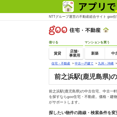
NTTグループ運営の不動産総合サイト goo
借りる
マンションを買う
店舗･
賃貸
新築
中
事業用
住宅・不動産
>
中古一戸建て
>
九州・沖縄
前之浜駅(鹿児島県)
前之浜駅(鹿児島県)の中古住宅、中古
を探すならgoo住宅・不動産。価格・建
がサポートします。
探したい物件の路線・検索条件を変